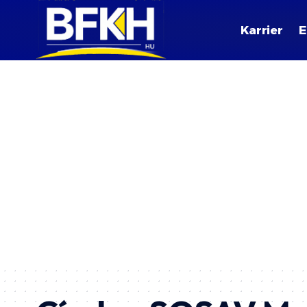
Karrier
E