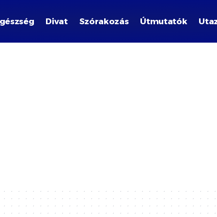
gészség
Divat
Szórakozás
Útmutatók
Uta