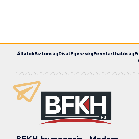
Állatok
Biztonság
Divat
Egészség
Fenntarthatóság
F
BFKH.hu magazin - Modern