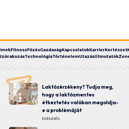
ilmek
Fitnesz
Főzés
Gazdaság
Kapcsolatok
Karrier
Kertészet
Szórakozás
Technológia
Történelem
Utazás
Útmutatók
Zen
Laktózérzékeny? Tudja meg,
hogy a laktózmentes
étkeztetés valóban megoldja-
e a problémáját
EGÉSZSÉG