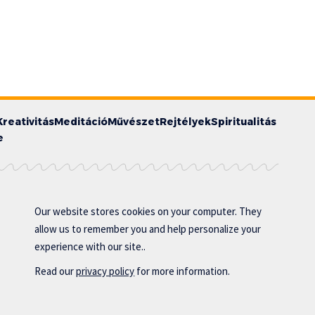
Kreativitás
Meditáció
Művészet
Rejtélyek
Spiritualitás
e
Our website stores cookies on your computer. They
allow us to remember you and help personalize your
experience with our site..
Read our
privacy policy
for more information.