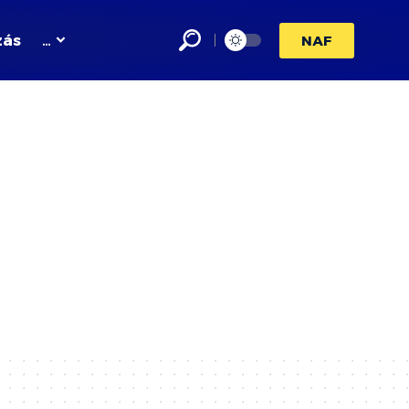
zás
…
NAF