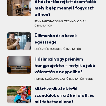
A háztartás rejtett áramfalói:
melyik gép mennyit fogyaszt
otthon?
FENNTARTHATÓSÁG
TECHNOLÓGIA
ÚTMUTATÓK
Ülőmunka és a kezek
egészsége
EGÉSZSÉG
KARRIER
ÚTMUTATÓK
Házimozi vagy prémium
hangprojektor – melyik a jobb
választás a nappaliba?
FILMEK
SZÓRAKOZÁS
ÚTMUTATÓK
ZENE
Miért kopik el a kisfiú
szandálok orra 2 hét alatt, és
mit tehetsz ellene?