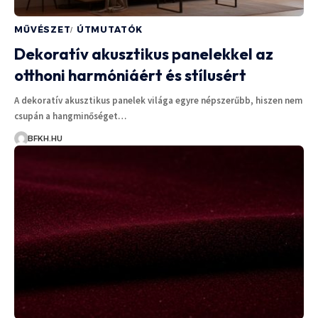
MŰVÉSZET
ÚTMUTATÓK
Dekoratív akusztikus panelekkel az
otthoni harmóniáért és stílusért
A dekoratív akusztikus panelek világa egyre népszerűbb, hiszen nem
csupán a hangminőséget…
BFKH.HU