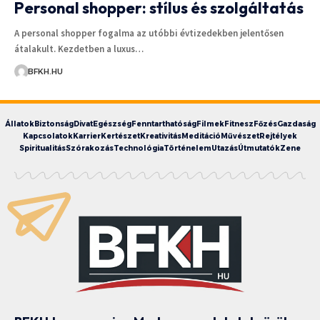
Personal shopper: stílus és szolgáltatás
A personal shopper fogalma az utóbbi évtizedekben jelentősen
átalakult. Kezdetben a luxus…
BFKH.HU
Állatok
Biztonság
Divat
Egészség
Fenntarthatóság
Filmek
Fitnesz
Főzés
Gazdaság
Kapcsolatok
Karrier
Kertészet
Kreativitás
Meditáció
Művészet
Rejtélyek
Spiritualitás
Szórakozás
Technológia
Történelem
Utazás
Útmutatók
Zene