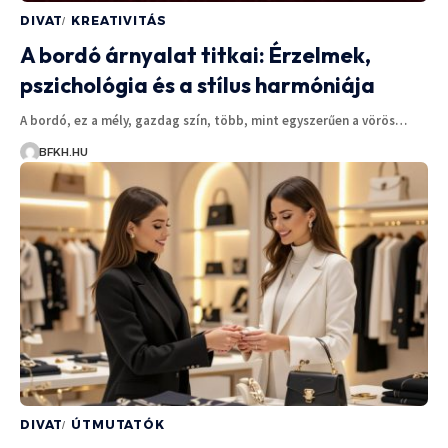
DIVAT
KREATIVITÁS
A bordó árnyalat titkai: Érzelmek,
pszichológia és a stílus harmóniája
A bordó, ez a mély, gazdag szín, több, mint egyszerűen a vörös…
BFKH.HU
DIVAT
ÚTMUTATÓK