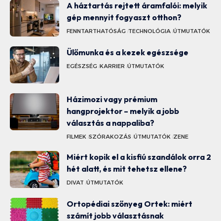
A háztartás rejtett áramfalói: melyik
gép mennyit fogyaszt otthon?
FENNTARTHATÓSÁG
TECHNOLÓGIA
ÚTMUTATÓK
Ülőmunka és a kezek egészsége
EGÉSZSÉG
KARRIER
ÚTMUTATÓK
Házimozi vagy prémium
hangprojektor – melyik a jobb
választás a nappaliba?
FILMEK
SZÓRAKOZÁS
ÚTMUTATÓK
ZENE
Miért kopik el a kisfiú szandálok orra 2
hét alatt, és mit tehetsz ellene?
DIVAT
ÚTMUTATÓK
Ortopédiai szőnyeg Ortek: miért
számít jobb választásnak