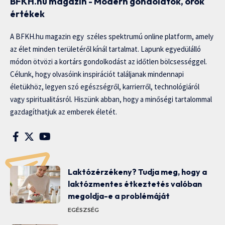
BFKH.hu magazin - Modern gondolatok, örök
értékek
A BFKH.hu magazin egy széles spektrumú online platform, amely
az élet minden területéről kínál tartalmat. Lapunk egyedülálló
módon ötvözi a kortárs gondolkodást az időtlen bölcsességgel.
Célunk, hogy olvasóink inspirációt találjanak mindennapi
életükhöz, legyen szó egészségről, karrierről, technológiáról
vagy spiritualitásról. Hiszünk abban, hogy a minőségi tartalommal
gazdagíthatjuk az emberek életét.
Laktózérzékeny? Tudja meg, hogy a
laktózmentes étkeztetés valóban
megoldja-e a problémáját
EGÉSZSÉG