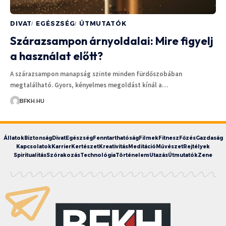
DIVAT
EGÉSZSÉG
ÚTMUTATÓK
Szárazsampon árnyoldalai: Mire figyelj
a használat előtt?
A szárazsampon manapság szinte minden fürdőszobában
megtalálható. Gyors, kényelmes megoldást kínál a…
BFKH.HU
Állatok
Biztonság
Divat
Egészség
Fenntarthatóság
Filmek
Fitnesz
Főzés
Gazdaság
Kapcsolatok
Karrier
Kertészet
Kreativitás
Meditáció
Művészet
Rejtélyek
Spiritualitás
Szórakozás
Technológia
Történelem
Utazás
Útmutatók
Zene