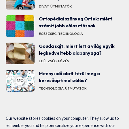
DIVAT
ÚTMUTATÓK
Ortopédiai szőnyeg Ortek: miért
számít jobb választásnak
EGÉSZSÉG
TECHNOLÓGIA
Gouda sajt: miért lett a világ egyik
legkedveltebb alapanyaga?
EGÉSZSÉG
FŐZÉS
Mennyi idő alatt térül meg a
keresőoptimalizálás?
TECHNOLÓGIA
ÚTMUTATÓK
Our website stores cookies on your computer. They allow us to
remember you and help personalize your experience with our