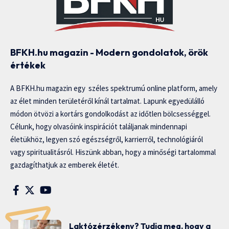
BFKH.hu magazin - Modern gondolatok, örök
értékek
A BFKH.hu magazin egy széles spektrumú online platform, amely
az élet minden területéről kínál tartalmat. Lapunk egyedülálló
módon ötvözi a kortárs gondolkodást az időtlen bölcsességgel.
Célunk, hogy olvasóink inspirációt találjanak mindennapi
életükhöz, legyen szó egészségről, karrierről, technológiáról
vagy spiritualitásról. Hiszünk abban, hogy a minőségi tartalommal
gazdagíthatjuk az emberek életét.
Laktózérzékeny? Tudja meg, hogy a