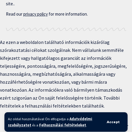
site..
Read our
privacy policy
for more information.
Az ezen a weboldalon található információk kizárólag
szórakoztatási célokat szolgálnak. Nem vállalunk semmiféle
kifejezett vagy hallgatólagos garanciát az információk
teljességére, pontosságára, megfelelőségére, jogszerűségére,
hasznosságára, megbízhatóságára, alkalmasságára vagy
hozzáférhetőségére vonatkozóan, vagy bármi másra
vonatkozóan. Az információkra való bármilyen támaszkodás
ezért szigorúan az Ön saját felelősségére történik. További
feltételek a felhasználási feltételekben találhatók.
Copyright © 2025 BFKH.hu
Az oldal használatával Ön elfogadja a
Adatvédelmi
Accept
Felhasználási feltételek –
Adatvédelmi irányelvek –
Kapcsolat
–
szabályzatot
és a
Felhasználási feltételeket
.