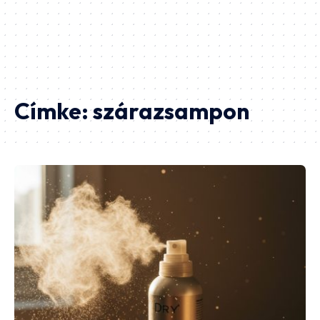
Címke:
szárazsampon