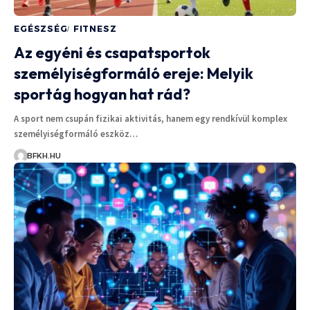
EGÉSZSÉG
FITNESZ
Az egyéni és csapatsportok
személyiségformáló ereje: Melyik
sportág hogyan hat rád?
A sport nem csupán fizikai aktivitás, hanem egy rendkívül komplex
személyiségformáló eszköz…
BFKH.HU