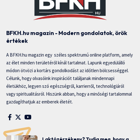
BFKH.hu magazin - Modern gondolatok, örök
értékek
A BFKH.hu magazin egy széles spektrumú online platform, amely
az élet minden területéről kínál tartalmat. Lapunk egyedülálló
módon ötvözi a kortárs gondolkodást az időtlen bölcsességgel.
Célunk, hogy olvasóink inspirációt találjanak mindennapi
életükhöz, legyen szó egészségről, karrierről, technológiáról
vagy spiritualitásról. Hiszünk abban, hogy a minőségi tartalommal
gazdagíthatjuk az emberek életét.
Laktózérzékeny? Tudja meg, hogy a