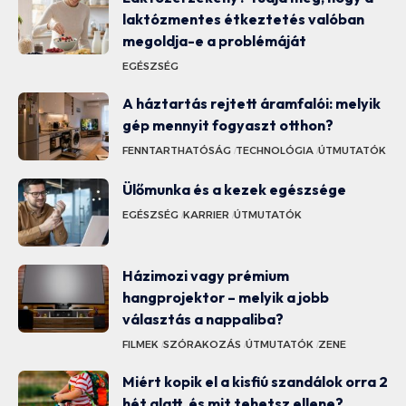
laktózmentes étkeztetés valóban
megoldja-e a problémáját
EGÉSZSÉG
A háztartás rejtett áramfalói: melyik
gép mennyit fogyaszt otthon?
FENNTARTHATÓSÁG
TECHNOLÓGIA
ÚTMUTATÓK
Ülőmunka és a kezek egészsége
EGÉSZSÉG
KARRIER
ÚTMUTATÓK
Házimozi vagy prémium
hangprojektor – melyik a jobb
választás a nappaliba?
FILMEK
SZÓRAKOZÁS
ÚTMUTATÓK
ZENE
Miért kopik el a kisfiú szandálok orra 2
hét alatt, és mit tehetsz ellene?