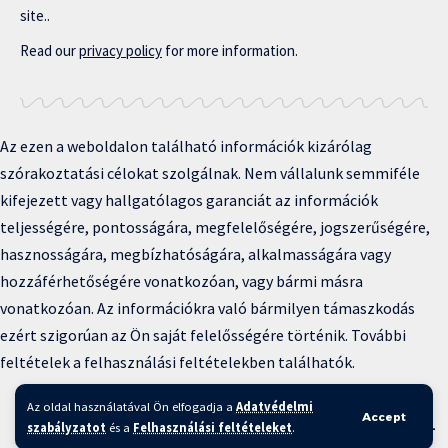
site..
Read our
privacy policy
for more information.
Az ezen a weboldalon található információk kizárólag
szórakoztatási célokat szolgálnak. Nem vállalunk semmiféle
kifejezett vagy hallgatólagos garanciát az információk
teljességére, pontosságára, megfelelőségére, jogszerűségére,
hasznosságára, megbízhatóságára, alkalmasságára vagy
hozzáférhetőségére vonatkozóan, vagy bármi másra
vonatkozóan. Az információkra való bármilyen támaszkodás
ezért szigorúan az Ön saját felelősségére történik. További
feltételek a felhasználási feltételekben találhatók.
Copyright © 2025 BFKH.hu
Az oldal használatával Ön elfogadja a
Adatvédelmi
Accept
szabályzatot
és a
Felhasználási feltételeket
.
Felhasználási feltételek –
Adatvédelmi irányelvek –
Kapcsolat
–