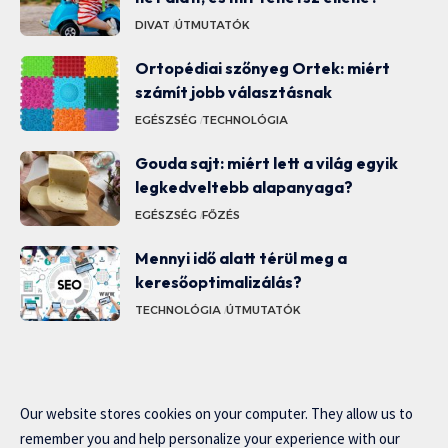
DIVAT
ÚTMUTATÓK
Ortopédiai szőnyeg Ortek: miért
számít jobb választásnak
EGÉSZSÉG
TECHNOLÓGIA
Gouda sajt: miért lett a világ egyik
legkedveltebb alapanyaga?
EGÉSZSÉG
FŐZÉS
Mennyi idő alatt térül meg a
keresőoptimalizálás?
TECHNOLÓGIA
ÚTMUTATÓK
Our website stores cookies on your computer. They allow us to
remember you and help personalize your experience with our