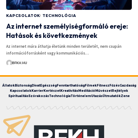
KAPCSOLATOK
TECHNOLÓGIA
Az internet személyiségformáló ereje:
Hatások és következmények
Az internet mára áthatja életünk minden területét, nem csupán
információforrásként vagy kommunikációs…
BFKH.HU
Állatok
Biztonság
Divat
Egészség
Fenntarthatóság
Filmek
Fitnesz
Főzés
Gazdaság
Kapcsolatok
Karrier
Kertészet
Kreativitás
Meditáció
Művészet
Rejtélyek
Spiritualitás
Szórakozás
Technológia
Történelem
Utazás
Útmutatók
Zene