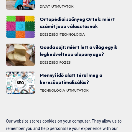
DIVAT
ÚTMUTATÓK
Ortopédiai szőnyeg Ortek: miért
számít jobb választásnak
EGÉSZSÉG
TECHNOLÓGIA
Gouda sajt: miért lett a világ egyik
legkedveltebb alapanyaga?
EGÉSZSÉG
FŐZÉS
Mennyi idő alatt térül meg a
keresőoptimalizálás?
TECHNOLÓGIA
ÚTMUTATÓK
Our website stores cookies on your computer. They allow us to
remember you and help personalize your experience with our