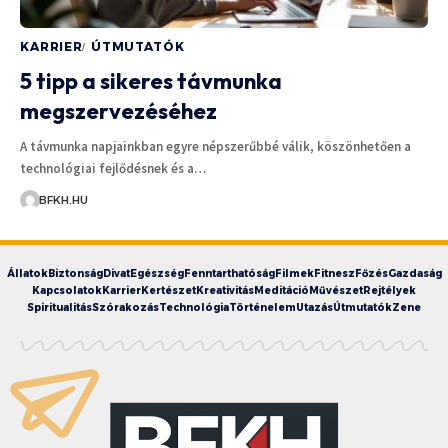
KARRIER
ÚTMUTATÓK
5 tipp a sikeres távmunka
megszervezéséhez
A távmunka napjainkban egyre népszerűbbé válik, köszönhetően a
technológiai fejlődésnek és a…
BFKH.HU
Állatok
Biztonság
Divat
Egészség
Fenntarthatóság
Filmek
Fitnesz
Főzés
Gazdaság
Kapcsolatok
Karrier
Kertészet
Kreativitás
Meditáció
Művészet
Rejtélyek
Spiritualitás
Szórakozás
Technológia
Történelem
Utazás
Útmutatók
Zene