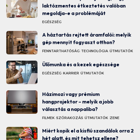
laktózmentes étkeztetés valóban
megoldja-e a problémáját
EGÉSZSÉG
A háztartás rejtett áramfalói: melyik
gép mennyit fogyaszt otthon?
FENNTARTHATÓSÁG
TECHNOLÓGIA
ÚTMUTATÓK
Ülőmunka és a kezek egészsége
EGÉSZSÉG
KARRIER
ÚTMUTATÓK
Házimozi vagy prémium
hangprojektor – melyik a jobb
választás a nappaliba?
FILMEK
SZÓRAKOZÁS
ÚTMUTATÓK
ZENE
Miért kopik el a kisfiú szandálok orra 2
hét alatt, és mit tehetsz ellene?