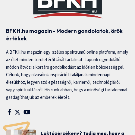
BFKH.hu magazin - Modern gondolatok, örök
értékek
A BFKH.hu magazin egy széles spektrumú online platform, amely
az élet minden területéről kínál tartalmat. Lapunk egyedülálló
módon ötvözi a kortárs gondolkodást az időtlen bölcsességgel.
Célunk, hogy olvasóink inspirációt találjanak mindennapi
életükhöz, legyen szó egészségről, karrierről, technológiáról
vagy spiritualitásról. Hiszünk abban, hogy a minőségi tartalommal
gazdagíthatjuk az emberek életét.
Laktózérzékeny? Tudja meg, hogy a