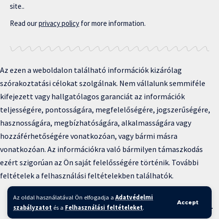
site..
Read our
privacy policy
for more information.
Az ezen a weboldalon található információk kizárólag
szórakoztatási célokat szolgálnak. Nem vállalunk semmiféle
kifejezett vagy hallgatólagos garanciát az információk
teljességére, pontosságára, megfelelőségére, jogszerűségére,
hasznosságára, megbízhatóságára, alkalmasságára vagy
hozzáférhetőségére vonatkozóan, vagy bármi másra
vonatkozóan. Az információkra való bármilyen támaszkodás
ezért szigorúan az Ön saját felelősségére történik. További
feltételek a felhasználási feltételekben találhatók.
Copyright © 2025 BFKH.hu
Az oldal használatával Ön elfogadja a
Adatvédelmi
Accept
Felhasználási feltételek –
Adatvédelmi irányelvek –
Kapcsolat
–
szabályzatot
és a
Felhasználási feltételeket
.