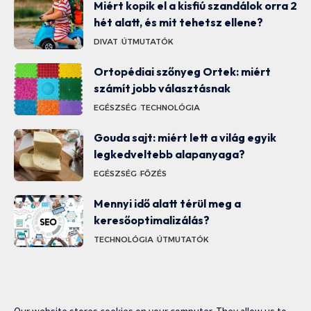
Miért kopik el a kisfiú szandálok orra 2
hét alatt, és mit tehetsz ellene?
DIVAT
ÚTMUTATÓK
Ortopédiai szőnyeg Ortek: miért
számít jobb választásnak
EGÉSZSÉG
TECHNOLÓGIA
Gouda sajt: miért lett a világ egyik
legkedveltebb alapanyaga?
EGÉSZSÉG
FŐZÉS
Mennyi idő alatt térül meg a
keresőoptimalizálás?
TECHNOLÓGIA
ÚTMUTATÓK