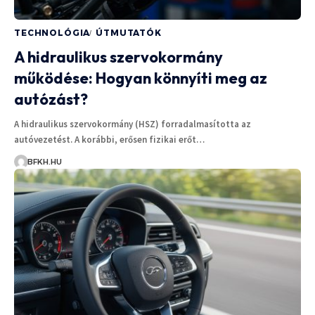
TECHNOLÓGIA
ÚTMUTATÓK
A hidraulikus szervokormány
működése: Hogyan könnyíti meg az
autózást?
A hidraulikus szervokormány (HSZ) forradalmasította az
autóvezetést. A korábbi, erősen fizikai erőt…
BFKH.HU