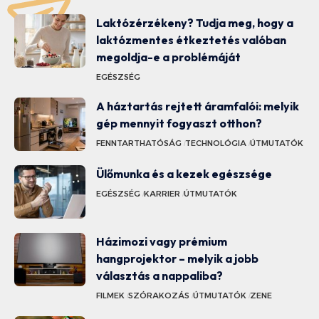
Laktózérzékeny? Tudja meg, hogy a
laktózmentes étkeztetés valóban
megoldja-e a problémáját
EGÉSZSÉG
A háztartás rejtett áramfalói: melyik
gép mennyit fogyaszt otthon?
FENNTARTHATÓSÁG
TECHNOLÓGIA
ÚTMUTATÓK
Ülőmunka és a kezek egészsége
EGÉSZSÉG
KARRIER
ÚTMUTATÓK
Házimozi vagy prémium
hangprojektor – melyik a jobb
választás a nappaliba?
FILMEK
SZÓRAKOZÁS
ÚTMUTATÓK
ZENE