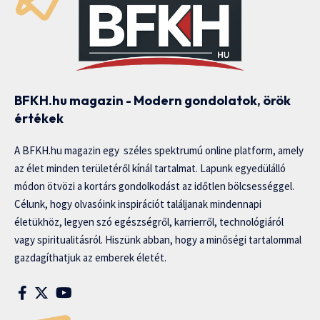
BFKH.hu magazin - Modern gondolatok, örök
értékek
A BFKH.hu magazin egy széles spektrumú online platform, amely
az élet minden területéről kínál tartalmat. Lapunk egyedülálló
módon ötvözi a kortárs gondolkodást az időtlen bölcsességgel.
Célunk, hogy olvasóink inspirációt találjanak mindennapi
életükhöz, legyen szó egészségről, karrierről, technológiáról
vagy spiritualitásról. Hiszünk abban, hogy a minőségi tartalommal
gazdagíthatjuk az emberek életét.