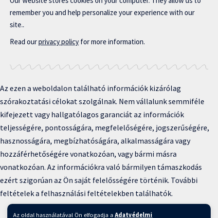
Our website stores cookies on your computer. They allow us to
remember you and help personalize your experience with our
site..
Read our
privacy policy
for more information.
Az ezen a weboldalon található információk kizárólag
szórakoztatási célokat szolgálnak. Nem vállalunk semmiféle
kifejezett vagy hallgatólagos garanciát az információk
teljességére, pontosságára, megfelelőségére, jogszerűségére,
hasznosságára, megbízhatóságára, alkalmasságára vagy
hozzáférhetőségére vonatkozóan, vagy bármi másra
vonatkozóan. Az információkra való bármilyen támaszkodás
ezért szigorúan az Ön saját felelősségére történik. További
feltételek a felhasználási feltételekben találhatók.
Copyright © 2025 BFKH.hu
Az oldal használatával Ön elfogadja a
Adatvédelmi