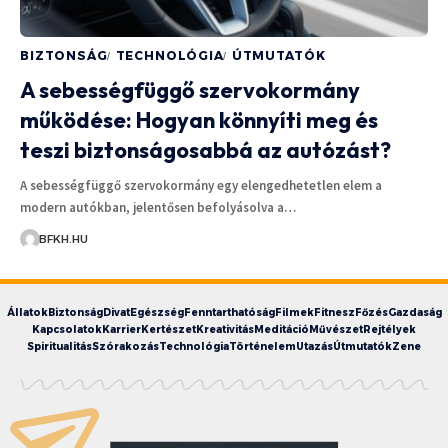
BIZTONSÁG
TECHNOLÓGIA
ÚTMUTATÓK
A sebességfüggő szervokormány
működése: Hogyan könnyíti meg és
teszi biztonságosabbá az autózást?
A sebességfüggő szervokormány egy elengedhetetlen elem a
modern autókban, jelentősen befolyásolva a…
BFKH.HU
Állatok
Biztonság
Divat
Egészség
Fenntarthatóság
Filmek
Fitnesz
Főzés
Gazdaság
Kapcsolatok
Karrier
Kertészet
Kreativitás
Meditáció
Művészet
Rejtélyek
Spiritualitás
Szórakozás
Technológia
Történelem
Utazás
Útmutatók
Zene