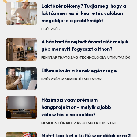
Laktózérzékeny? Tudja meg, hogy a
laktózmentes étkeztetés valóban
megoldja-e a problémáját
EGÉSZSÉG
A háztartás rejtett áramfalói: melyik
gép mennyit fogyaszt otthon?
FENNTARTHATÓSÁG
TECHNOLÓGIA
ÚTMUTATÓK
Ülőmunka és a kezek egészsége
EGÉSZSÉG
KARRIER
ÚTMUTATÓK
Házimozi vagy prémium
hangprojektor – melyik a jobb
választás a nappaliba?
FILMEK
SZÓRAKOZÁS
ÚTMUTATÓK
ZENE
Miért kopik el a kisfiú szandálok orra 2