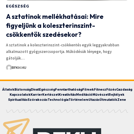
EGÉSZSÉG
A sztatinok mellékhatásai: Mire
figyeljünk a koleszterinszint-
csökkentők szedésekor?
A sztatinok a koleszterinszint-csökkentés egyik leggyakrabban
alkalmazott gyógyszercsoportja. Működésük lényege, hogy
gátolják…
BFKH.HU
Állatok
Biztonság
Divat
Egészség
Fenntarthatóság
Filmek
Fitnesz
Főzés
Gazdaság
Kapcsolatok
Karrier
Kertészet
Kreativitás
Meditáció
Művészet
Rejtélyek
Spiritualitás
Szórakozás
Technológia
Történelem
Utazás
Útmutatók
Zene