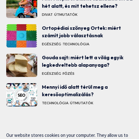
hét alatt, és mit tehetsz ellene?
DIVAT
ÚTMUTATÓK
Ortopédiai szőnyeg Ortek: miért
számít jobb választásnak
EGÉSZSÉG
TECHNOLÓGIA
Gouda sajt: miért lett a világ egyik
legkedveltebb alapanyaga?
EGÉSZSÉG
FŐZÉS
Mennyi idő alatt térül meg a
keresőoptimalizálás?
TECHNOLÓGIA
ÚTMUTATÓK
Our website stores cookies on your computer. They allow us to