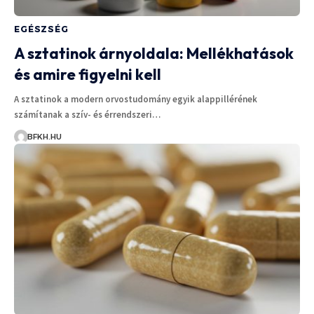
EGÉSZSÉG
A sztatinok árnyoldala: Mellékhatások
és amire figyelni kell
A sztatinok a modern orvostudomány egyik alappillérének
számítanak a szív- és érrendszeri…
BFKH.HU