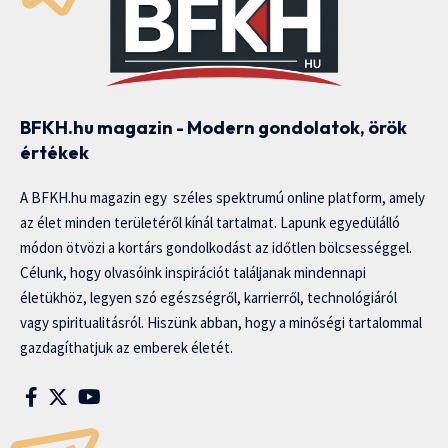
BFKH.hu magazin - Modern gondolatok, örök
értékek
A BFKH.hu magazin egy széles spektrumú online platform, amely
az élet minden területéről kínál tartalmat. Lapunk egyedülálló
módon ötvözi a kortárs gondolkodást az időtlen bölcsességgel.
Célunk, hogy olvasóink inspirációt találjanak mindennapi
életükhöz, legyen szó egészségről, karrierről, technológiáról
vagy spiritualitásról. Hiszünk abban, hogy a minőségi tartalommal
gazdagíthatjuk az emberek életét.