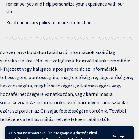
remember you and help personalize your experience with our
site..
Read our
privacy policy
for more information.
Az ezen a weboldalon található információk kizárólag
szórakoztatási célokat szolgálnak. Nem vállalunk semmiféle
kifejezett vagy hallgatólagos garanciát az információk
teljességére, pontosságára, megfelelőségére, jogszerűségére,
hasznosságára, megbízhatóságára, alkalmasságára vagy
hozzáférhetőségére vonatkozóan, vagy bármi másra
vonatkozóan. Az információkra való bármilyen támaszkodás
ezért szigorúan az Ön saját felelősségére történik. További
feltételek a felhasználási feltételekben találhatók.
Copyright © 2025 BFKH.hu
Az oldal használatával Ön elfogadja a
Adatvédelmi
Accept