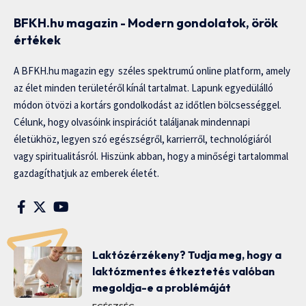
BFKH.hu magazin - Modern gondolatok, örök
értékek
A BFKH.hu magazin egy széles spektrumú online platform, amely
az élet minden területéről kínál tartalmat. Lapunk egyedülálló
módon ötvözi a kortárs gondolkodást az időtlen bölcsességgel.
Célunk, hogy olvasóink inspirációt találjanak mindennapi
életükhöz, legyen szó egészségről, karrierről, technológiáról
vagy spiritualitásról. Hiszünk abban, hogy a minőségi tartalommal
gazdagíthatjuk az emberek életét.
Laktózérzékeny? Tudja meg, hogy a
laktózmentes étkeztetés valóban
megoldja-e a problémáját