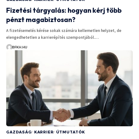
Fizetési tárgyalás: hogyan kérj több
pénzt magabiztosan?
A fizetésemelés kérése sokak számára kellemetlen helyzet, de
elengedhetetlen a karrierépítés szempontjából.…
BFKH.HU
GAZDASÁG
KARRIER
ÚTMUTATÓK