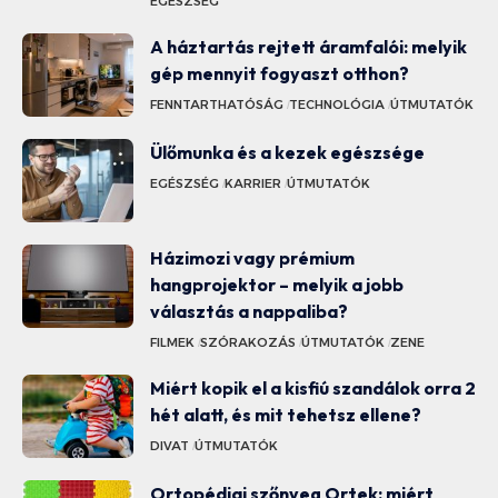
EGÉSZSÉG
A háztartás rejtett áramfalói: melyik
gép mennyit fogyaszt otthon?
FENNTARTHATÓSÁG
TECHNOLÓGIA
ÚTMUTATÓK
Ülőmunka és a kezek egészsége
EGÉSZSÉG
KARRIER
ÚTMUTATÓK
Házimozi vagy prémium
hangprojektor – melyik a jobb
választás a nappaliba?
FILMEK
SZÓRAKOZÁS
ÚTMUTATÓK
ZENE
Miért kopik el a kisfiú szandálok orra 2
hét alatt, és mit tehetsz ellene?
DIVAT
ÚTMUTATÓK
Ortopédiai szőnyeg Ortek: miért