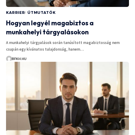
KARRIER
ÚTMUTATÓK
Hogyan legyél magabiztos a
munkahelyi tárgyalásokon
A munkahelyi tárgyalások során tanúsított magabiztosság nem
csupán egy kívánatos tulajdonság, hanem…
BFKH.HU