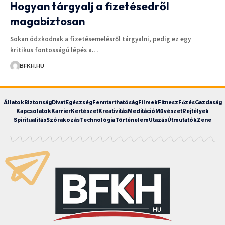
Hogyan tárgyalj a fizetésedről
magabiztosan
Sokan ódzkodnak a fizetésemelésről tárgyalni, pedig ez egy
kritikus fontosságú lépés a…
BFKH.HU
Állatok
Biztonság
Divat
Egészség
Fenntarthatóság
Filmek
Fitnesz
Főzés
Gazdaság
Kapcsolatok
Karrier
Kertészet
Kreativitás
Meditáció
Művészet
Rejtélyek
Spiritualitás
Szórakozás
Technológia
Történelem
Utazás
Útmutatók
Zene