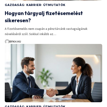
GAZDASÁG
KARRIER
ÚTMUTATÓK
Hogyan tárgyalj fizetésemelést
sikeresen?
A fizetésemelés nem csupán a pénztárcánk vastagságának
növeléséről szól. Sokkal inkább az…
BFKH.HU
GAZDASÁG
KARRIER
ÚTMUTATÓK