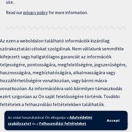
site..
Read our
privacy policy
for more information.
Az ezen a weboldalon található információk kizárólag
szórakoztatási célokat szolgálnak. Nem vállalunk semmiféle
kifejezett vagy hallgatólagos garanciát az információk
teljességére, pontosságára, megfelelőségére, jogszerűségére,
hasznosságára, megbízhatóságára, alkalmasságára vagy
hozzáférhetőségére vonatkozóan, vagy bármi másra
vonatkozóan. Az információkra való bármilyen támaszkodás
ezért szigorúan az Ön saját felelősségére történik. További
feltételek a felhasználási feltételekben találhatók.
Copyright © 2025 BFKH.hu
Az oldal használatával Ön elfogadja a
Adatvédelmi
Accept
Felhasználási feltételek –
Adatvédelmi irányelvek –
Kapcsolat
–
szabályzatot
és a
Felhasználási feltételeket
.