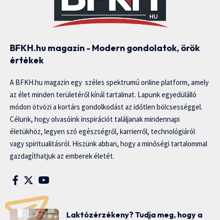
BFKH.hu magazin - Modern gondolatok, örök
értékek
A BFKH.hu magazin egy széles spektrumú online platform, amely
az élet minden területéről kínál tartalmat. Lapunk egyedülálló
módon ötvözi a kortárs gondolkodást az időtlen bölcsességgel.
Célunk, hogy olvasóink inspirációt találjanak mindennapi
életükhöz, legyen szó egészségről, karrierről, technológiáról
vagy spiritualitásról. Hiszünk abban, hogy a minőségi tartalommal
gazdagíthatjuk az emberek életét.
Laktózérzékeny? Tudja meg, hogy a