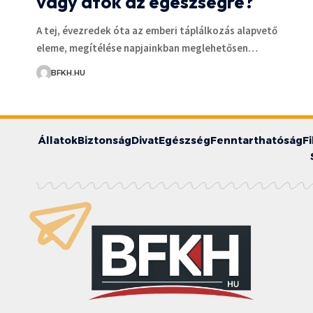
vagy átok az egészségre?
A tej, évezredek óta az emberi táplálkozás alapvető
eleme, megítélése napjainkban meglehetősen…
BFKH.HU
Állatok
Biztonság
Divat
Egészség
Fenntarthatóság
F