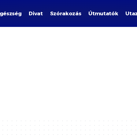
gészség
Divat
Szórakozás
Útmutatók
Uta