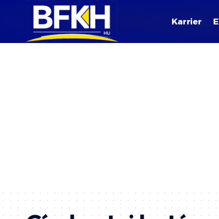
Karrier
E