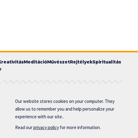
Kreativitás
Meditáció
Művészet
Rejtélyek
Spiritualitás
e
Our website stores cookies on your computer. They
allow us to remember you and help personalize your
experience with our site..
Read our
privacy policy
for more information.