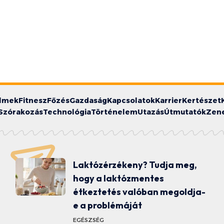
ilmek
Fitnesz
Főzés
Gazdaság
Kapcsolatok
Karrier
Kertészet
Szórakozás
Technológia
Történelem
Utazás
Útmutatók
Zen
Laktózérzékeny? Tudja meg,
hogy a laktózmentes
étkeztetés valóban megoldja-
e a problémáját
EGÉSZSÉG