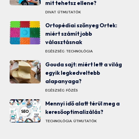
mit tehetsz ellene?
DIVAT
ÚTMUTATÓK
Ortopédiai szőnyeg Ortek:
miért számít jobb
választásnak
EGÉSZSÉG
TECHNOLÓGIA
Gouda sajt: miért lett a világ
egyik legkedveltebb
alapanyaga?
EGÉSZSÉG
FŐZÉS
Mennyi idő alatt térül meg a
keresőoptimalizálás?
TECHNOLÓGIA
ÚTMUTATÓK