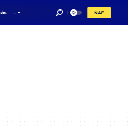
zás
…
NAF