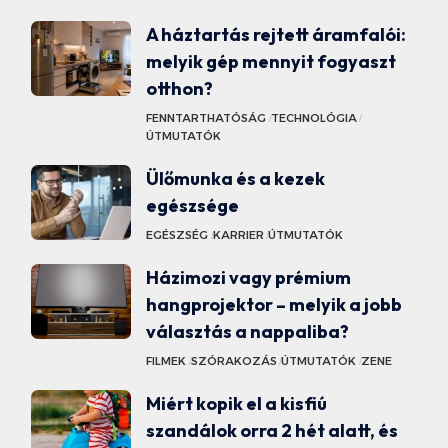
A háztartás rejtett áramfalói:
melyik gép mennyit fogyaszt
otthon?
FENNTARTHATÓSÁG
TECHNOLÓGIA
ÚTMUTATÓK
Ülőmunka és a kezek
egészsége
EGÉSZSÉG
KARRIER
ÚTMUTATÓK
Házimozi vagy prémium
hangprojektor – melyik a jobb
választás a nappaliba?
FILMEK
SZÓRAKOZÁS
ÚTMUTATÓK
ZENE
Miért kopik el a kisfiú
szandálok orra 2 hét alatt, és