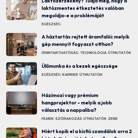
Laktózérzékeny? Tudja meg, hogy a
laktózmentes étkeztetés valóban
megoldja-e a problémáját
EGÉSZSÉG
A háztartás rejtett áramfalói: melyik
gép mennyit fogyaszt otthon?
FENNTARTHATÓSÁG
TECHNOLÓGIA
ÚTMUTATÓK
Ülőmunka és a kezek egészsége
EGÉSZSÉG
KARRIER
ÚTMUTATÓK
Házimozi vagy prémium
hangprojektor – melyik a jobb
választás a nappaliba?
FILMEK
SZÓRAKOZÁS
ÚTMUTATÓK
ZENE
Miért kopik el a kisfiú szandálok orra 2