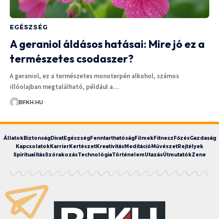
EGÉSZSÉG
A geraniol áldásos hatásai: Mire jó ez a
természetes csodaszer?
A geraniol, ez a természetes monoterpén alkohol, számos
illóolajban megtalálható, például a…
BFKH.HU
Állatok
Biztonság
Divat
Egészség
Fenntarthatóság
Filmek
Fitnesz
Főzés
Gazdaság
Kapcsolatok
Karrier
Kertészet
Kreativitás
Meditáció
Művészet
Rejtélyek
Spiritualitás
Szórakozás
Technológia
Történelem
Utazás
Útmutatók
Zene