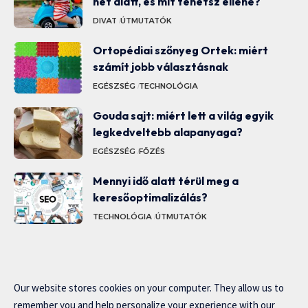
hét alatt, és mit tehetsz ellene?
DIVAT
ÚTMUTATÓK
Ortopédiai szőnyeg Ortek: miért
számít jobb választásnak
EGÉSZSÉG
TECHNOLÓGIA
Gouda sajt: miért lett a világ egyik
legkedveltebb alapanyaga?
EGÉSZSÉG
FŐZÉS
Mennyi idő alatt térül meg a
keresőoptimalizálás?
TECHNOLÓGIA
ÚTMUTATÓK
Our website stores cookies on your computer. They allow us to
remember you and help personalize your experience with our