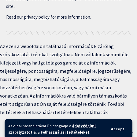
site..
Read our
privacy policy
for more information.
Az ezen a weboldalon található információk kizárólag
szórakoztatási célokat szolgálnak. Nem vállalunk semmiféle
kifejezett vagy hallgatólagos garanciát az információk
teljességére, pontosságára, megfelelőségére, jogszerűségére,
hasznosságára, megbízhatóságára, alkalmasságára vagy
hozzáférhetőségére vonatkozóan, vagy bármi másra
vonatkozóan. Az információkra való bármilyen támaszkodás
ezért szigorúan az Ön saját felelősségére történik. További
feltételek a felhasználási feltételekben találhatók.
Copyright © 2025 BFKH.hu
Az oldal használatával Ön elfogadja a
Adatvédelmi
Accept
szabályzatot
és a
Felhasználási feltételeket
.
Felhasználási feltételek –
Adatvédelmi irányelvek –
Kapcsolat
–