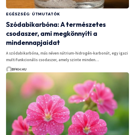
EGÉSZSÉG
ÚTMUTATÓK
Szódabikarbóna: A természetes
csodaszer, ami megkönnyíti a
mindennapjaidat
A szódabikarbóna, más néven nátrium-hidrogén-karbonát, egy igazi
multifunkcionális csodaszer, amely szinte minden…
BFKH.HU