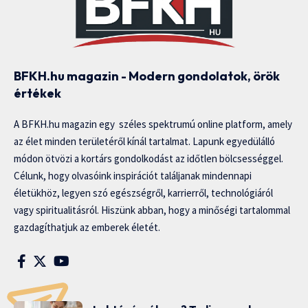
BFKH.hu magazin - Modern gondolatok, örök
értékek
A BFKH.hu magazin egy széles spektrumú online platform, amely
az élet minden területéről kínál tartalmat. Lapunk egyedülálló
módon ötvözi a kortárs gondolkodást az időtlen bölcsességgel.
Célunk, hogy olvasóink inspirációt találjanak mindennapi
életükhöz, legyen szó egészségről, karrierről, technológiáról
vagy spiritualitásról. Hiszünk abban, hogy a minőségi tartalommal
gazdagíthatjuk az emberek életét.