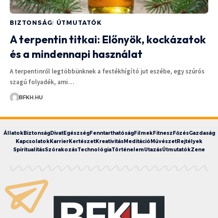
BIZTONSÁG
ÚTMUTATÓK
A terpentin titkai: Előnyök, kockázatok
és a mindennapi használat
A terpentinről legtöbbünknek a festékhígító jut eszébe, egy szúrós
szagú folyadék, ami…
BFKH.HU
Állatok
Biztonság
Divat
Egészség
Fenntarthatóság
Filmek
Fitnesz
Főzés
Gazdaság
Kapcsolatok
Karrier
Kertészet
Kreativitás
Meditáció
Művészet
Rejtélyek
Spiritualitás
Szórakozás
Technológia
Történelem
Utazás
Útmutatók
Zene