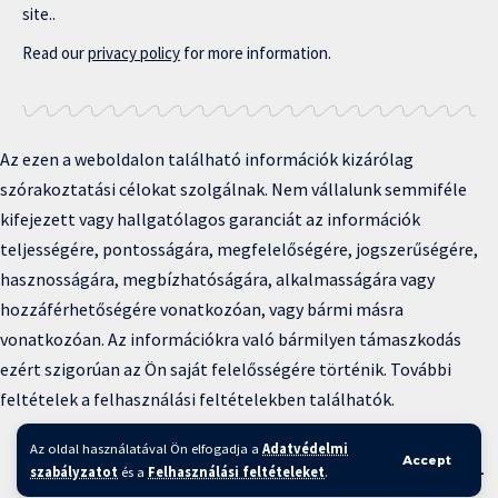
site..
Read our
privacy policy
for more information.
Az ezen a weboldalon található információk kizárólag
szórakoztatási célokat szolgálnak. Nem vállalunk semmiféle
kifejezett vagy hallgatólagos garanciát az információk
teljességére, pontosságára, megfelelőségére, jogszerűségére,
hasznosságára, megbízhatóságára, alkalmasságára vagy
hozzáférhetőségére vonatkozóan, vagy bármi másra
vonatkozóan. Az információkra való bármilyen támaszkodás
ezért szigorúan az Ön saját felelősségére történik. További
feltételek a felhasználási feltételekben találhatók.
Copyright © 2025 BFKH.hu
Az oldal használatával Ön elfogadja a
Adatvédelmi
Accept
Felhasználási feltételek –
Adatvédelmi irányelvek –
Kapcsolat
–
szabályzatot
és a
Felhasználási feltételeket
.