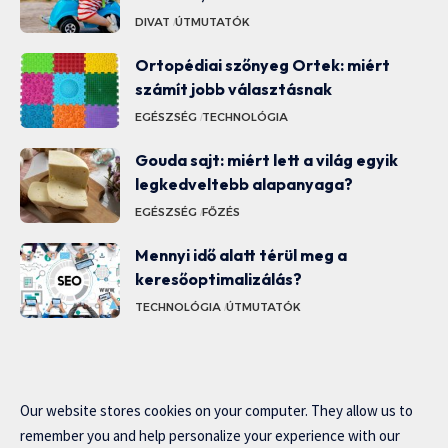
DIVAT
ÚTMUTATÓK
Ortopédiai szőnyeg Ortek: miért
számít jobb választásnak
EGÉSZSÉG
TECHNOLÓGIA
Gouda sajt: miért lett a világ egyik
legkedveltebb alapanyaga?
EGÉSZSÉG
FŐZÉS
Mennyi idő alatt térül meg a
keresőoptimalizálás?
TECHNOLÓGIA
ÚTMUTATÓK
Our website stores cookies on your computer. They allow us to
remember you and help personalize your experience with our