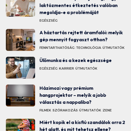
laktózmentes étkeztetés valóban
megoldja-e a problémáját
EGÉSZSÉG
A háztartás rejtett áramfalói: melyik
gép mennyit fogyaszt otthon?
FENNTARTHATÓSÁG
TECHNOLÓGIA
ÚTMUTATÓK
Ülőmunka és a kezek egészsége
EGÉSZSÉG
KARRIER
ÚTMUTATÓK
Házimozi vagy prémium
hangprojektor – melyik a jobb
választás a nappaliba?
FILMEK
SZÓRAKOZÁS
ÚTMUTATÓK
ZENE
Miért kopik el a kisfiú szandálok orra 2
hét alatt, és mit tehetsz ellene?