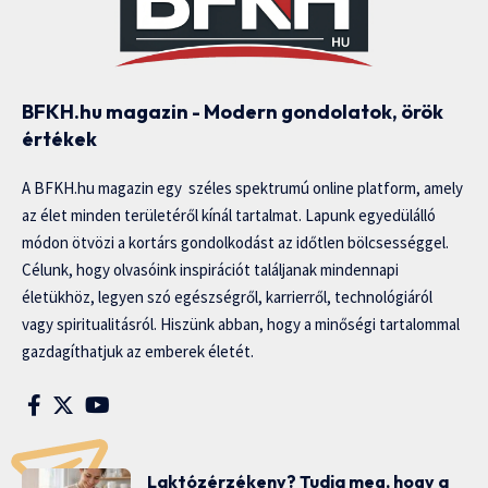
BFKH.hu magazin - Modern gondolatok, örök
értékek
A BFKH.hu magazin egy széles spektrumú online platform, amely
az élet minden területéről kínál tartalmat. Lapunk egyedülálló
módon ötvözi a kortárs gondolkodást az időtlen bölcsességgel.
Célunk, hogy olvasóink inspirációt találjanak mindennapi
életükhöz, legyen szó egészségről, karrierről, technológiáról
vagy spiritualitásról. Hiszünk abban, hogy a minőségi tartalommal
gazdagíthatjuk az emberek életét.
Laktózérzékeny? Tudja meg, hogy a