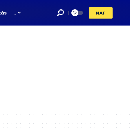
zás
…
NAF