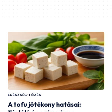
EGÉSZSÉG
FŐZÉS
A tofu jótékony hatásai: