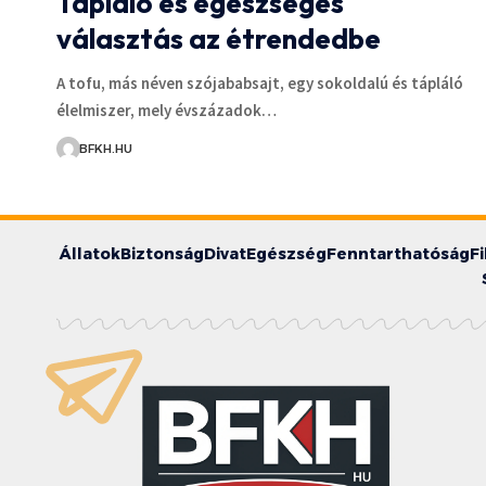
Tápláló és egészséges
választás az étrendedbe
A tofu, más néven szójababsajt, egy sokoldalú és tápláló
élelmiszer, mely évszázadok…
BFKH.HU
Állatok
Biztonság
Divat
Egészség
Fenntarthatóság
F