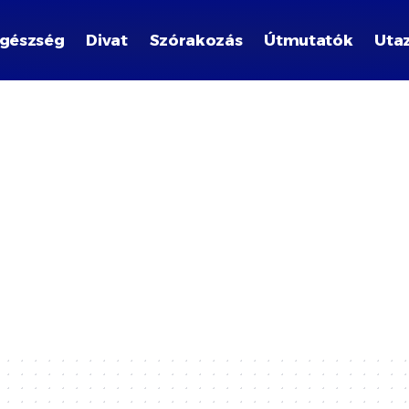
gészség
Divat
Szórakozás
Útmutatók
Uta