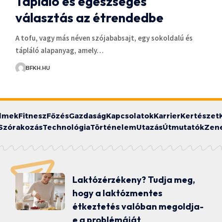
Tápláló és egészséges
választás az étrendedbe
A tofu, vagy más néven szójababsajt, egy sokoldalú és
tápláló alapanyag, amely…
BFKH.HU
ilmek
Fitnesz
Főzés
Gazdaság
Kapcsolatok
Karrier
Kertészet
Szórakozás
Technológia
Történelem
Utazás
Útmutatók
Zen
Laktózérzékeny? Tudja meg,
hogy a laktózmentes
étkeztetés valóban megoldja-
e a problémáját