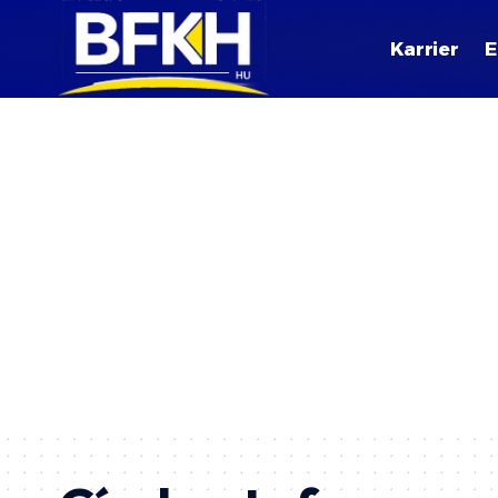
Karrier
E