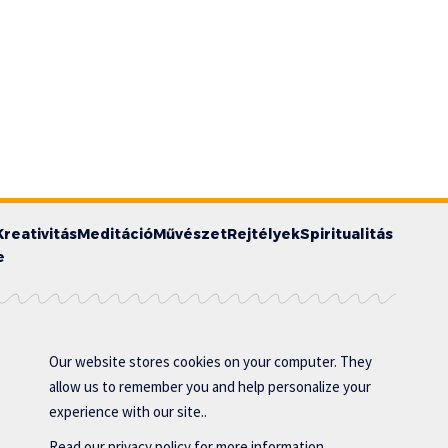
Kreativitás
Meditáció
Művészet
Rejtélyek
Spiritualitás
e
Our website stores cookies on your computer. They
allow us to remember you and help personalize your
experience with our site..
Read our
privacy policy
for more information.