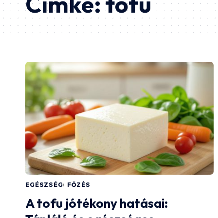
Címke:
tofu
EGÉSZSÉG
FŐZÉS
A tofu jótékony hatásai: