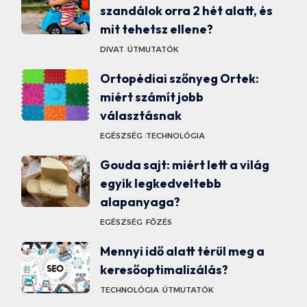
szandálok orra 2 hét alatt, és
mit tehetsz ellene?
DIVAT
ÚTMUTATÓK
Ortopédiai szőnyeg Ortek:
miért számít jobb
választásnak
EGÉSZSÉG
TECHNOLÓGIA
Gouda sajt: miért lett a világ
egyik legkedveltebb
alapanyaga?
EGÉSZSÉG
FŐZÉS
Mennyi idő alatt térül meg a
keresőoptimalizálás?
TECHNOLÓGIA
ÚTMUTATÓK