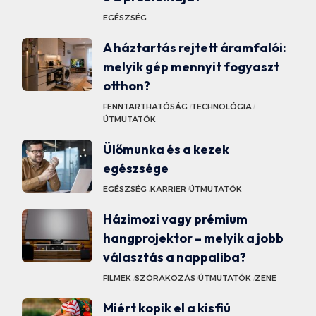
EGÉSZSÉG
A háztartás rejtett áramfalói:
melyik gép mennyit fogyaszt
otthon?
FENNTARTHATÓSÁG
TECHNOLÓGIA
ÚTMUTATÓK
Ülőmunka és a kezek
egészsége
EGÉSZSÉG
KARRIER
ÚTMUTATÓK
Házimozi vagy prémium
hangprojektor – melyik a jobb
választás a nappaliba?
FILMEK
SZÓRAKOZÁS
ÚTMUTATÓK
ZENE
Miért kopik el a kisfiú