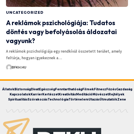
UNCATEGORIZED
A reklámok pszichológiája: Tudatos
döntés vagy befolyásolás áldozatai
vagyunk?
A reklámok pszichológiája egy rendkívül összetett terület, amely
feltárja, hogyan igyekeznek a…
BFKH.HU
Állatok
Biztonság
Divat
Egészség
Fenntarthatóság
Filmek
Fitnesz
Főzés
Gazdaság
Kapcsolatok
Karrier
Kertészet
Kreativitás
Meditáció
Művészet
Rejtélyek
Spiritualitás
Szórakozás
Technológia
Történelem
Utazás
Útmutatók
Zene