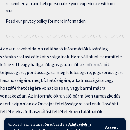
remember you and help personalize your experience with our
site..
Read our
privacy policy
for more information.
Az ezen a weboldalon található információk kizárólag
szórakoztatási célokat szolgálnak. Nem vállalunk semmiféle
kifejezett vagy hallgatólagos garanciát az információk
teljességére, pontosságára, megfelelőségére, jogszerűségére,
hasznosságára, megbízhatóságára, alkalmasságára vagy
hozzáférhetőségére vonatkozóan, vagy bármi másra
vonatkozóan. Az információkra való bármilyen támaszkodás
ezért szigorúan az Ön saját felelősségére történik. További
feltételek a felhasználási feltételekben találhatók.
Copyright © 2025 BFKH.hu
Az oldal használatával Ön elfogadja a
Adatvédelmi
Accept