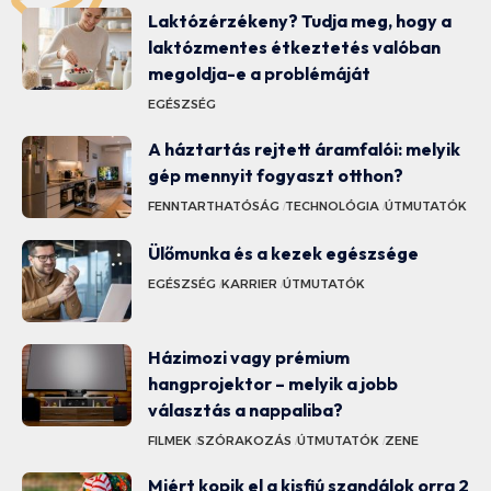
Laktózérzékeny? Tudja meg, hogy a
laktózmentes étkeztetés valóban
megoldja-e a problémáját
EGÉSZSÉG
A háztartás rejtett áramfalói: melyik
gép mennyit fogyaszt otthon?
FENNTARTHATÓSÁG
TECHNOLÓGIA
ÚTMUTATÓK
Ülőmunka és a kezek egészsége
EGÉSZSÉG
KARRIER
ÚTMUTATÓK
Házimozi vagy prémium
hangprojektor – melyik a jobb
választás a nappaliba?
FILMEK
SZÓRAKOZÁS
ÚTMUTATÓK
ZENE
Miért kopik el a kisfiú szandálok orra 2