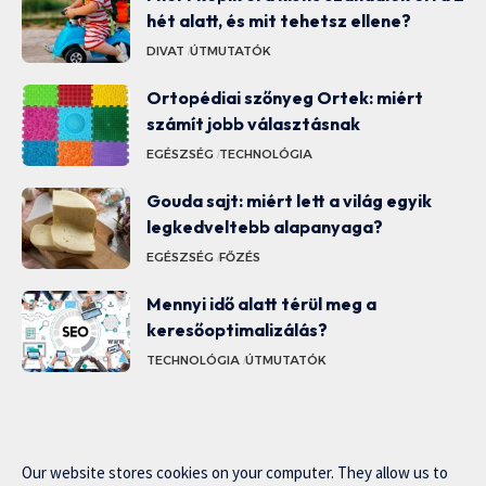
hét alatt, és mit tehetsz ellene?
DIVAT
ÚTMUTATÓK
Ortopédiai szőnyeg Ortek: miért
számít jobb választásnak
EGÉSZSÉG
TECHNOLÓGIA
Gouda sajt: miért lett a világ egyik
legkedveltebb alapanyaga?
EGÉSZSÉG
FŐZÉS
Mennyi idő alatt térül meg a
keresőoptimalizálás?
TECHNOLÓGIA
ÚTMUTATÓK
Our website stores cookies on your computer. They allow us to