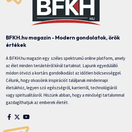
BFKH.hu magazin - Modern gondolatok, örök
értékek
A BFKH.hu magazin egy széles spektrumú online platform, amely
az élet minden területéről kínál tartalmat. Lapunk egyedülálló
módon ötvözi a kortárs gondolkodást az időtlen bölcsességgel.
Célunk, hogy olvasóink inspirációt találjanak mindennapi
életükhöz, legyen szó egészségről, karrierről, technológiáról
vagy spiritualitásról. Hiszünk abban, hogy a minőségi tartalommal
gazdagíthatjuk az emberek életét.