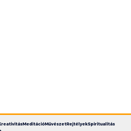
Kreativitás
Meditáció
Művészet
Rejtélyek
Spiritualitás
e