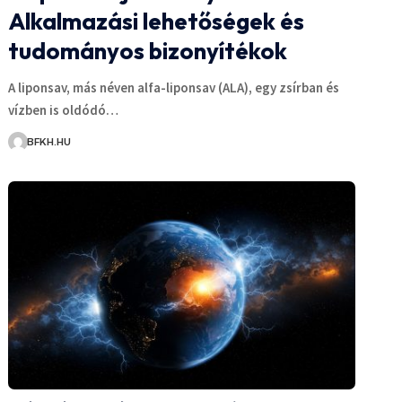
Alkalmazási lehetőségek és
tudományos bizonyítékok
A liponsav, más néven alfa-liponsav (ALA), egy zsírban és
vízben is oldódó…
BFKH.HU