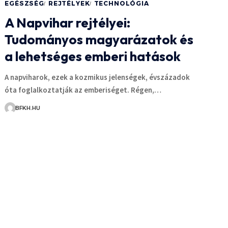
EGÉSZSÉG
REJTÉLYEK
TECHNOLÓGIA
A Napvihar rejtélyei:
Tudományos magyarázatok és
a lehetséges emberi hatások
A napviharok, ezek a kozmikus jelenségek, évszázadok
óta foglalkoztatják az emberiséget. Régen,…
BFKH.HU