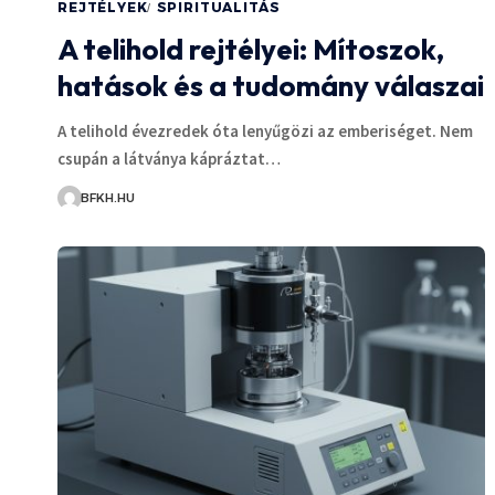
REJTÉLYEK
SPIRITUALITÁS
A telihold rejtélyei: Mítoszok,
hatások és a tudomány válaszai
A telihold évezredek óta lenyűgözi az emberiséget. Nem
csupán a látványa kápráztat…
BFKH.HU