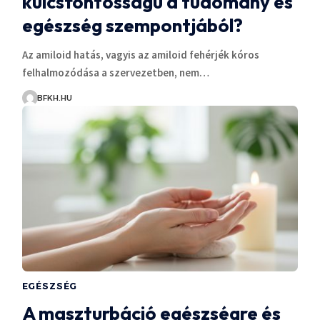
kulcsfontosságú a tudomány és
egészség szempontjából?
Az amiloid hatás, vagyis az amiloid fehérjék kóros
felhalmozódása a szervezetben, nem…
BFKH.HU
EGÉSZSÉG
A maszturbáció egészségre és