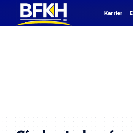
Karrier
E