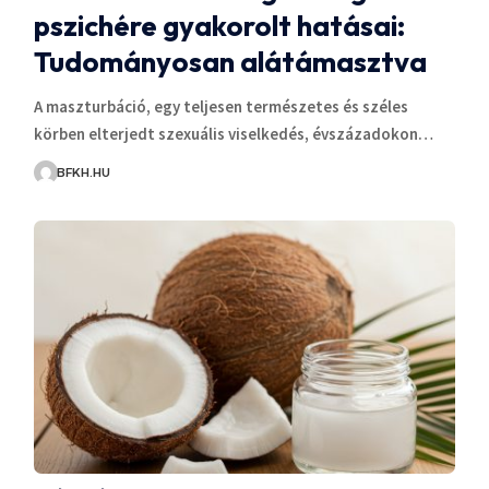
pszichére gyakorolt hatásai:
Tudományosan alátámasztva
A maszturbáció, egy teljesen természetes és széles
körben elterjedt szexuális viselkedés, évszázadokon…
BFKH.HU