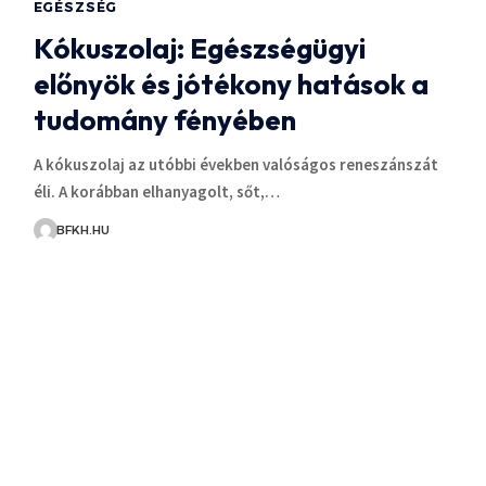
EGÉSZSÉG
Kókuszolaj: Egészségügyi
előnyök és jótékony hatások a
tudomány fényében
A kókuszolaj az utóbbi években valóságos reneszánszát
éli. A korábban elhanyagolt, sőt,…
BFKH.HU