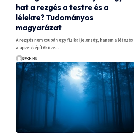
hat a rezgés a testre és a
lélekre? Tudományos
magyarázat
A rezgés nem csupán egy fizikai jelenség, hanem a létezés
alapvető építőköve.…
BFKH.HU