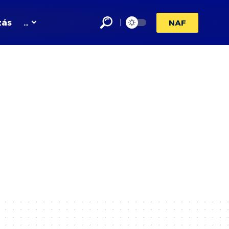
zás
…
NAF