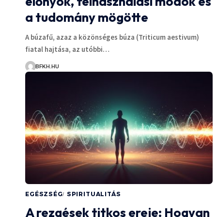
előnyök, felhasználási módok és
a tudomány mögötte
A búzafű, azaz a közönséges búza (Triticum aestivum)
fiatal hajtása, az utóbbi…
BFKH.HU
EGÉSZSÉG
SPIRITUALITÁS
A rezgések titkos ereje: Hogyan