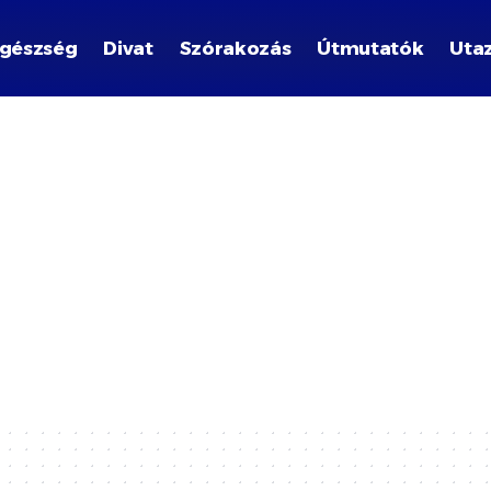
gészség
Divat
Szórakozás
Útmutatók
Uta