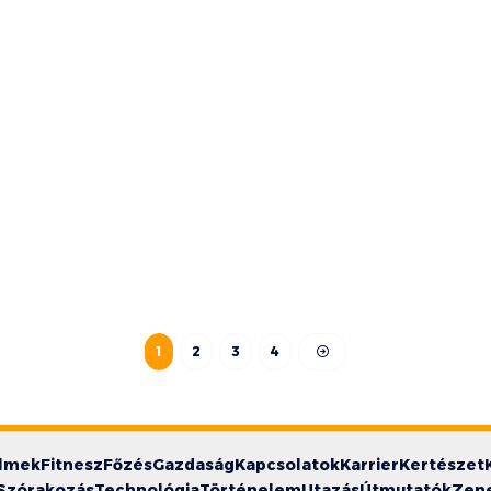
1
2
3
4
ilmek
Fitnesz
Főzés
Gazdaság
Kapcsolatok
Karrier
Kertészet
Szórakozás
Technológia
Történelem
Utazás
Útmutatók
Zen