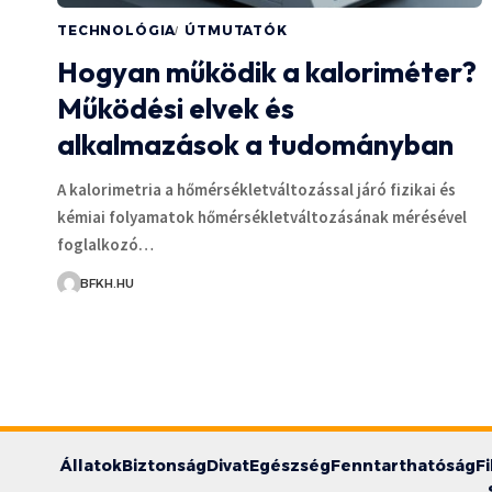
TECHNOLÓGIA
ÚTMUTATÓK
Hogyan működik a kaloriméter?
Működési elvek és
alkalmazások a tudományban
A kalorimetria a hőmérsékletváltozással járó fizikai és
kémiai folyamatok hőmérsékletváltozásának mérésével
foglalkozó…
BFKH.HU
Állatok
Biztonság
Divat
Egészség
Fenntarthatóság
F