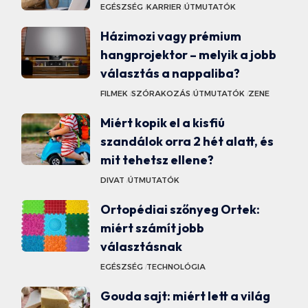
EGÉSZSÉG
KARRIER
ÚTMUTATÓK
Házimozi vagy prémium
hangprojektor – melyik a jobb
választás a nappaliba?
FILMEK
SZÓRAKOZÁS
ÚTMUTATÓK
ZENE
Miért kopik el a kisfiú
szandálok orra 2 hét alatt, és
mit tehetsz ellene?
DIVAT
ÚTMUTATÓK
Ortopédiai szőnyeg Ortek:
miért számít jobb
választásnak
EGÉSZSÉG
TECHNOLÓGIA
Gouda sajt: miért lett a világ