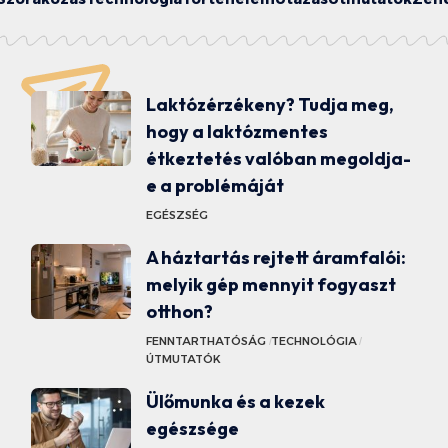
Laktózérzékeny? Tudja meg,
hogy a laktózmentes
étkeztetés valóban megoldja-
e a problémáját
EGÉSZSÉG
A háztartás rejtett áramfalói:
melyik gép mennyit fogyaszt
otthon?
FENNTARTHATÓSÁG
TECHNOLÓGIA
ÚTMUTATÓK
Ülőmunka és a kezek
egészsége