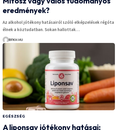
Mítosz vagy valós tudományos
eredmények?
Az alkohol jótékony hatásairól szóló elképzelések régóta
élnek a köztudatban. Sokan hallottak…
BFKH.HU
EGÉSZSÉG
A liponsav jótékony hatásai: