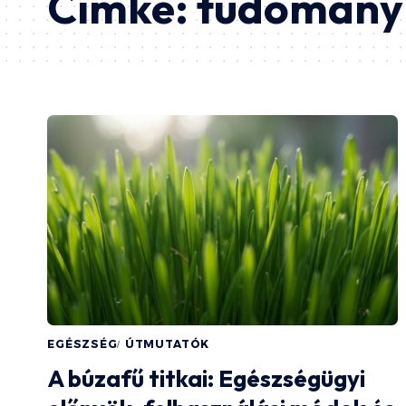
Címke:
tudomány
EGÉSZSÉG
ÚTMUTATÓK
A búzafű titkai: Egészségügyi