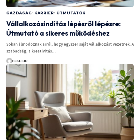
GAZDASÁG
KARRIER
ÚTMUTATÓK
Vállalkozásindítás lépésről lépésre:
Útmutató a sikeres működéshez
Sokan álmodoznak arról, hogy egyszer saját vállalkozást vezetnek. A
szabadság, a kreativitás…
BFKH.HU