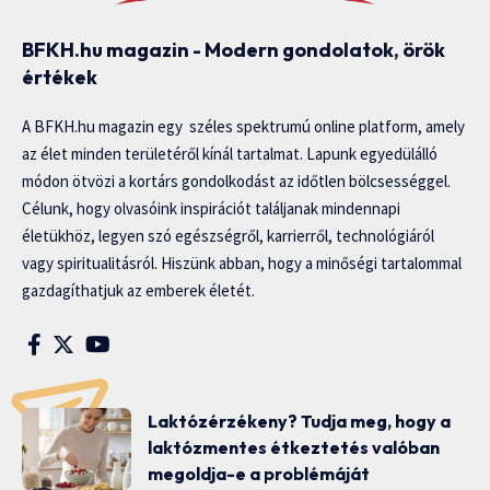
BFKH.hu magazin - Modern gondolatok, örök
értékek
A BFKH.hu magazin egy széles spektrumú online platform, amely
az élet minden területéről kínál tartalmat. Lapunk egyedülálló
módon ötvözi a kortárs gondolkodást az időtlen bölcsességgel.
Célunk, hogy olvasóink inspirációt találjanak mindennapi
életükhöz, legyen szó egészségről, karrierről, technológiáról
vagy spiritualitásról. Hiszünk abban, hogy a minőségi tartalommal
gazdagíthatjuk az emberek életét.
Laktózérzékeny? Tudja meg, hogy a
laktózmentes étkeztetés valóban
megoldja-e a problémáját