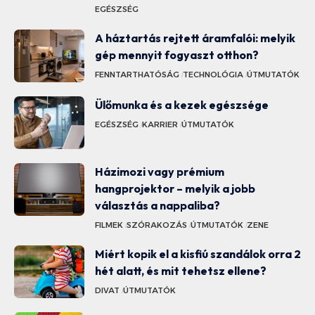
EGÉSZSÉG
A háztartás rejtett áramfalói: melyik
gép mennyit fogyaszt otthon?
FENNTARTHATÓSÁG
TECHNOLÓGIA
ÚTMUTATÓK
Ülőmunka és a kezek egészsége
EGÉSZSÉG
KARRIER
ÚTMUTATÓK
Házimozi vagy prémium
hangprojektor – melyik a jobb
választás a nappaliba?
FILMEK
SZÓRAKOZÁS
ÚTMUTATÓK
ZENE
Miért kopik el a kisfiú szandálok orra 2
hét alatt, és mit tehetsz ellene?
DIVAT
ÚTMUTATÓK