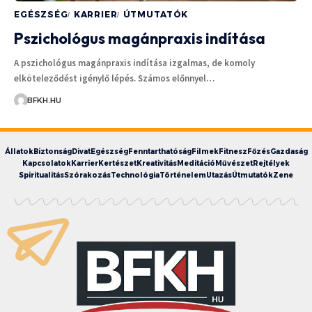
EGÉSZSÉG
KARRIER
ÚTMUTATÓK
Pszichológus magánpraxis indítása
A pszichológus magánpraxis indítása izgalmas, de komoly
elköteleződést igénylő lépés. Számos előnnyel…
BFKH.HU
Állatok
Biztonság
Divat
Egészség
Fenntarthatóság
Filmek
Fitnesz
Főzés
Gazdaság
Kapcsolatok
Karrier
Kertészet
Kreativitás
Meditáció
Művészet
Rejtélyek
Spiritualitás
Szórakozás
Technológia
Történelem
Utazás
Útmutatók
Zene