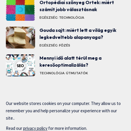
Ortopédiai szőnyeg Ortek: miért
számít jobb választásnak
EGÉSZSÉG
TECHNOLÓGIA
Gouda sajt: miért lett a világ egyik
legkedveltebb alapanyaga?
EGÉSZSÉG
FŐZÉS
Mennyi idő alatt térül meg a
keresőoptimalizálás?
TECHNOLÓGIA
ÚTMUTATÓK
Our website stores cookies on your computer. They allow us to
remember you and help personalize your experience with our
site..
Read our
privacy policy
for more information.