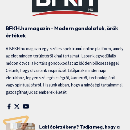
BFKH.hu magazin - Modern gondolatok, örök
értékek
A BFKH.hu magazin egy széles spektrumú online platform, amely
az élet minden területéről kínál tartalmat. Lapunk egyedülálló
módon ötvözi a kortárs gondolkodást az időtlen bölcsességgel.
Célunk, hogy olvasóink inspirációt találjanak mindennapi
életükhöz, legyen szó egészségről, karrierről, technológiáról
vagy spiritualitásról. Hiszünk abban, hogy a minőségi tartalommal
gazdagíthatjuk az emberek életét.
Laktózérzékeny? Tudja meg, hogy a