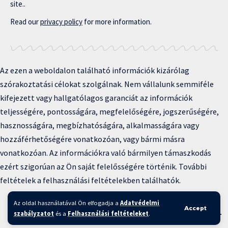
site..
Read our
privacy policy
for more information.
Az ezen a weboldalon található információk kizárólag
szórakoztatási célokat szolgálnak. Nem vállalunk semmiféle
kifejezett vagy hallgatólagos garanciát az információk
teljességére, pontosságára, megfelelőségére, jogszerűségére,
hasznosságára, megbízhatóságára, alkalmasságára vagy
hozzáférhetőségére vonatkozóan, vagy bármi másra
vonatkozóan. Az információkra való bármilyen támaszkodás
ezért szigorúan az Ön saját felelősségére történik. További
feltételek a felhasználási feltételekben találhatók.
Copyright © 2025 BFKH.hu
Az oldal használatával Ön elfogadja a
Adatvédelmi
Accept
Felhasználási feltételek –
Adatvédelmi irányelvek –
Kapcsolat
–
szabályzatot
és a
Felhasználási feltételeket
.