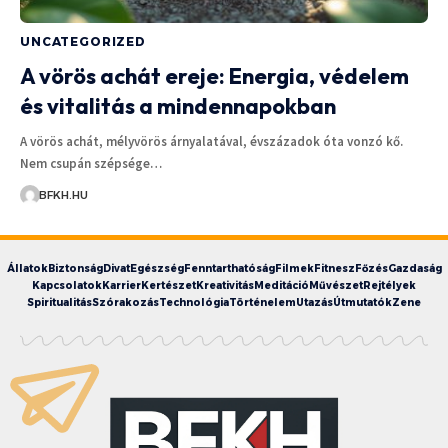
UNCATEGORIZED
A vörös achát ereje: Energia, védelem
és vitalitás a mindennapokban
A vörös achát, mélyvörös árnyalatával, évszázadok óta vonzó kő.
Nem csupán szépsége…
BFKH.HU
Állatok
Biztonság
Divat
Egészség
Fenntarthatóság
Filmek
Fitnesz
Főzés
Gazdaság
Kapcsolatok
Karrier
Kertészet
Kreativitás
Meditáció
Művészet
Rejtélyek
Spiritualitás
Szórakozás
Technológia
Történelem
Utazás
Útmutatók
Zene