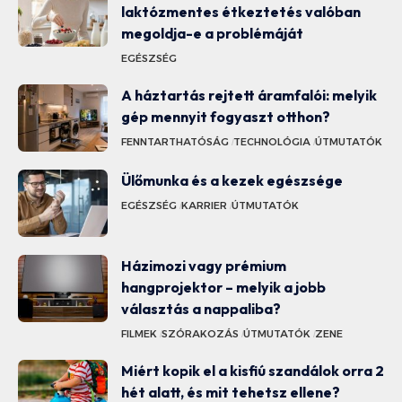
laktózmentes étkeztetés valóban
megoldja-e a problémáját
EGÉSZSÉG
A háztartás rejtett áramfalói: melyik
gép mennyit fogyaszt otthon?
FENNTARTHATÓSÁG
TECHNOLÓGIA
ÚTMUTATÓK
Ülőmunka és a kezek egészsége
EGÉSZSÉG
KARRIER
ÚTMUTATÓK
Házimozi vagy prémium
hangprojektor – melyik a jobb
választás a nappaliba?
FILMEK
SZÓRAKOZÁS
ÚTMUTATÓK
ZENE
Miért kopik el a kisfiú szandálok orra 2
hét alatt, és mit tehetsz ellene?