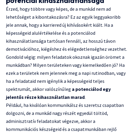
potenciál kihasználatlansága
Érzed, hogy többre vagy képes, de a munkád nem ad
lehetőséget a kibontakozásra? Ez az egyik leggyakoribb
jele annak, hogy a karriered új kihívásokért kiált. Ha a
képességeid alulértékelése és a potenciálod
kihasználatlansága tartósan fennáll, az hosszú távon
demotivációhoz, kiégéshez és elégedetlenséghez vezethet.
Gondold végig: milyen feladatok okoznak igazán örömet a
munkádban? Milyen területeken vagy kiemelkedően jó? Ha
ezek a területek nem jelennek meg a napi rutinodban, vagy
ha a feladataid nem igénylik a képességeid teljes
spektrumát, akkor valószínűleg
a potenciálod egy
jelentős része kihasználatlan marad
.
Például, ha kiválóan kommunikálsz és szeretsz csapatban
dolgozni, de a munkád nagy részét egyedül töltöd,
adminisztratív feladatokat végezve, akkor a
kommunikációs készségeid és a csapatmunkában rejlő