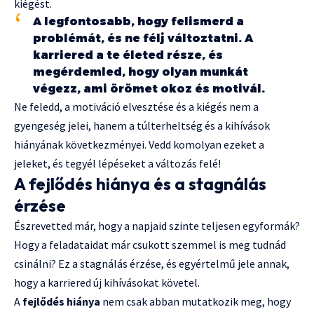
kiégést.
A legfontosabb, hogy felismerd a
problémát, és ne félj változtatni. A
karriered a te életed része, és
megérdemled, hogy olyan munkát
végezz, ami örömet okoz és motivál.
Ne feledd, a motiváció elvesztése és a kiégés nem a
gyengeség jelei, hanem a túlterheltség és a kihívások
hiányának következményei. Vedd komolyan ezeket a
jeleket, és tegyél lépéseket a változás felé!
A fejlődés hiánya és a stagnálás
érzése
Észrevetted már, hogy a napjaid szinte teljesen egyformák?
Hogy a feladataidat már csukott szemmel is meg tudnád
csinálni? Ez a stagnálás érzése, és egyértelmű jele annak,
hogy a karriered új kihívásokat követel.
A
fejlődés hiánya
nem csak abban mutatkozik meg, hogy