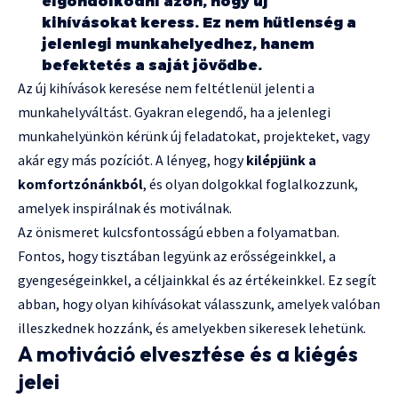
elgondolkodni azon, hogy új
kihívásokat keress. Ez nem hűtlenség a
jelenlegi munkahelyedhez, hanem
befektetés a saját jövődbe.
Az új kihívások keresése nem feltétlenül jelenti a
munkahelyváltást. Gyakran elegendő, ha a jelenlegi
munkahelyünkön kérünk új feladatokat, projekteket, vagy
akár egy más pozíciót. A lényeg, hogy
kilépjünk a
komfortzónánkból
, és olyan dolgokkal foglalkozzunk,
amelyek inspirálnak és motiválnak.
Az önismeret kulcsfontosságú ebben a folyamatban.
Fontos, hogy tisztában legyünk az erősségeinkkel, a
gyengeségeinkkel, a céljainkkal és az értékeinkkel. Ez segít
abban, hogy olyan kihívásokat válasszunk, amelyek valóban
illeszkednek hozzánk, és amelyekben sikeresek lehetünk.
A motiváció elvesztése és a kiégés
jelei