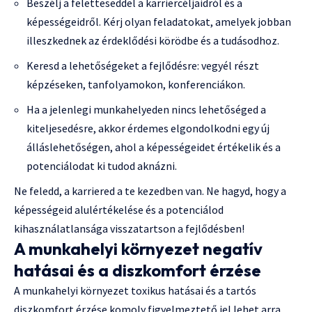
Beszélj a feletteseddel a karriercéljaidról és a
képességeidről. Kérj olyan feladatokat, amelyek jobban
illeszkednek az érdeklődési körödbe és a tudásodhoz.
Keresd a lehetőségeket a fejlődésre: vegyél részt
képzéseken, tanfolyamokon, konferenciákon.
Ha a jelenlegi munkahelyeden nincs lehetőséged a
kiteljesedésre, akkor érdemes elgondolkodni egy új
álláslehetőségen, ahol a képességeidet értékelik és a
potenciálodat ki tudod aknázni.
Ne feledd, a karriered a te kezedben van. Ne hagyd, hogy a
képességeid alulértékelése és a potenciálod
kihasználatlansága visszatartson a fejlődésben!
A munkahelyi környezet negatív
hatásai és a diszkomfort érzése
A munkahelyi környezet toxikus hatásai és a tartós
diszkomfort érzése komoly figyelmeztető jel lehet arra,