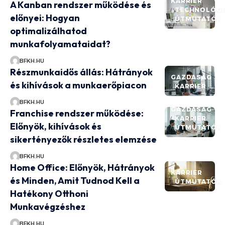
KARRIER
A Kanban rendszer működése és
TECHNOLÓGI
előnyei: Hogyan
ÚTMUTATÓK
optimalizálhatod
munkafolyamataidat?
BFKH.HU
Részmunkaidős állás: Hátrányok
GAZDASÁG
és kihívások a munkaerőpiacon
KARRIER
BFKH.HU
GAZDASÁG
Franchise rendszer működése:
KARRIER
Előnyök, kihívások és
ÚTMUTATÓK
sikertényezők részletes elemzése
BFKH.HU
Home Office: Előnyök, Hátrányok
KARRIER
és Minden, Amit Tudnod Kell a
ÚTMUTATÓK
Hatékony Otthoni
Munkavégzéshez
BFKH.HU