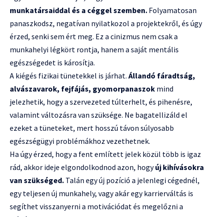
munkatársaiddal és a céggel szemben.
Folyamatosan
panaszkodsz, negatívan nyilatkozol a projektekről, és úgy
érzed, senki sem ért meg. Ez a cinizmus nem csak a
munkahelyi légkört rontja, hanem a saját mentális
egészségedet is károsítja.
A kiégés fizikai tünetekkel is járhat.
Állandó fáradtság,
alvászavarok, fejfájás, gyomorpanaszok
mind
jelezhetik, hogy a szervezeted túlterhelt, és pihenésre,
valamint változásra van szüksége. Ne bagatellizáld el
ezeket a tüneteket, mert hosszú távon súlyosabb
egészségügyi problémákhoz vezethetnek.
Ha úgy érzed, hogy a fent említett jelek közül több is igaz
rád, akkor ideje elgondolkodnod azon, hogy
új kihívásokra
van szükséged.
Talán egy új pozíció a jelenlegi cégednél,
egy teljesen új munkahely, vagy akár egy karrierváltás is
segíthet visszanyerni a motivációdat és megelőzni a