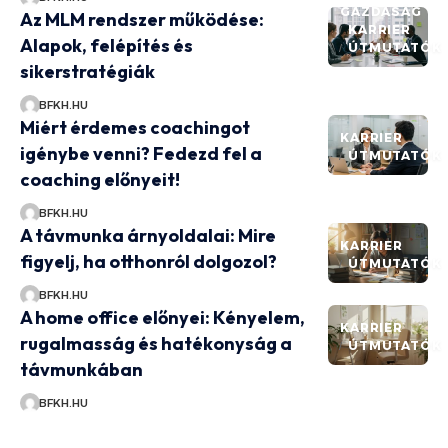
GAZDASÁG
Az MLM rendszer működése:
KARRIER
Alapok, felépítés és
ÚTMUTATÓK
sikerstratégiák
BFKH.HU
Miért érdemes coachingot
KARRIER
igénybe venni? Fedezd fel a
ÚTMUTATÓK
coaching előnyeit!
BFKH.HU
A távmunka árnyoldalai: Mire
KARRIER
figyelj, ha otthonról dolgozol?
ÚTMUTATÓK
BFKH.HU
A home office előnyei: Kényelem,
KARRIER
rugalmasság és hatékonyság a
ÚTMUTATÓK
távmunkában
BFKH.HU