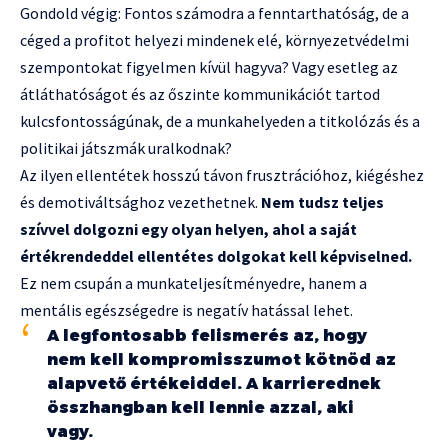
Gondold végig: Fontos számodra a fenntarthatóság, de a
céged a profitot helyezi mindenek elé, környezetvédelmi
szempontokat figyelmen kívül hagyva? Vagy esetleg az
átláthatóságot és az őszinte kommunikációt tartod
kulcsfontosságúnak, de a munkahelyeden a titkolózás és a
politikai játszmák uralkodnak?
Az ilyen ellentétek hosszú távon frusztrációhoz, kiégéshez
és demotiváltsághoz vezethetnek.
Nem tudsz teljes
szívvel dolgozni egy olyan helyen, ahol a saját
értékrendeddel ellentétes dolgokat kell képviselned.
Ez nem csupán a munkateljesítményedre, hanem a
mentális egészségedre is negatív hatással lehet.
A legfontosabb felismerés az, hogy
nem kell kompromisszumot kötnöd az
alapvető értékeiddel. A karrierednek
összhangban kell lennie azzal, aki
vagy.