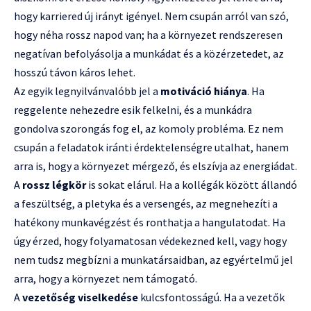
hogy karriered új irányt igényel. Nem csupán arról van szó,
hogy néha rossz napod van; ha a környezet rendszeresen
negatívan befolyásolja a munkádat és a közérzetedet, az
hosszú távon káros lehet.
Az egyik legnyilvánvalóbb jel a
motiváció hiánya
. Ha
reggelente nehezedre esik felkelni, és a munkádra
gondolva szorongás fog el, az komoly probléma. Ez nem
csupán a feladatok iránti érdektelenségre utalhat, hanem
arra is, hogy a környezet mérgező, és elszívja az energiádat.
A
rossz légkör
is sokat elárul. Ha a kollégák között állandó
a feszültség, a pletyka és a versengés, az megnehezíti a
hatékony munkavégzést és ronthatja a hangulatodat. Ha
úgy érzed, hogy folyamatosan védekezned kell, vagy hogy
nem tudsz megbízni a munkatársaidban, az egyértelmű jel
arra, hogy a környezet nem támogató.
A
vezetőség viselkedése
kulcsfontosságú. Ha a vezetők