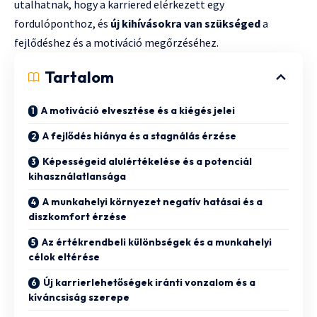
utalhatnak, hogy a karriered elérkezett egy
fordulóponthoz, és
új kihívásokra van szükséged
a
fejlődéshez és a motiváció megőrzéséhez.
Tartalom
A motiváció elvesztése és a kiégés jelei
A fejlődés hiánya és a stagnálás érzése
Képességeid alulértékelése és a potenciál
kihasználatlansága
A munkahelyi környezet negatív hatásai és a
diszkomfort érzése
Az értékrendbeli különbségek és a munkahelyi
célok eltérése
Új karrierlehetőségek iránti vonzalom és a
kíváncsiság szerepe