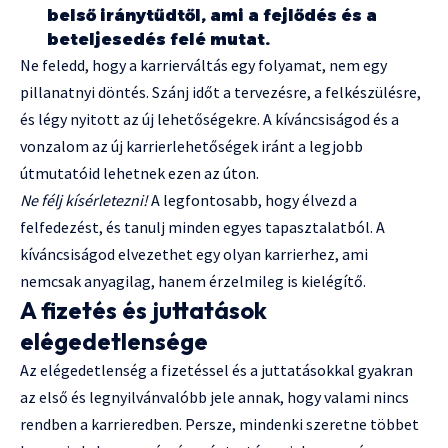
belső iránytűdtől, ami a fejlődés és a
beteljesedés felé mutat.
Ne feledd, hogy a karrierváltás egy folyamat, nem egy
pillanatnyi döntés. Szánj időt a tervezésre, a felkészülésre,
és légy nyitott az új lehetőségekre. A kíváncsiságod és a
vonzalom az új karrierlehetőségek iránt a legjobb
útmutatóid lehetnek ezen az úton.
Ne félj kísérletezni!
A legfontosabb, hogy élvezd a
felfedezést, és tanulj minden egyes tapasztalatból. A
kíváncsiságod elvezethet egy olyan karrierhez, ami
nemcsak anyagilag, hanem érzelmileg is kielégítő.
A fizetés és juttatások
elégedetlensége
Az elégedetlenség a fizetéssel és a juttatásokkal gyakran
az első és legnyilvánvalóbb jele annak, hogy valami nincs
rendben a karrieredben. Persze, mindenki szeretne többet