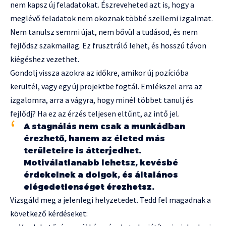
nem kapsz új feladatokat. Észreveheted azt is, hogy a
meglévő feladatok nem okoznak többé szellemi izgalmat.
Nem tanulsz semmi újat, nem bővül a tudásod, és nem
fejlődsz szakmailag. Ez frusztráló lehet, és hosszú távon
kiégéshez vezethet.
Gondolj vissza azokra az időkre, amikor új pozícióba
kerültél, vagy egy új projektbe fogtál. Emlékszel arra az
izgalomra, arra a vágyra, hogy minél többet tanulj és
fejlődj? Ha ez az érzés teljesen eltűnt, az intő jel.
A stagnálás nem csak a munkádban
érezhető, hanem az életed más
területeire is átterjedhet.
Motiválatlanabb lehetsz, kevésbé
érdekelnek a dolgok, és általános
elégedetlenséget érezhetsz.
Vizsgáld meg a jelenlegi helyzetedet. Tedd fel magadnak a
következő kérdéseket: