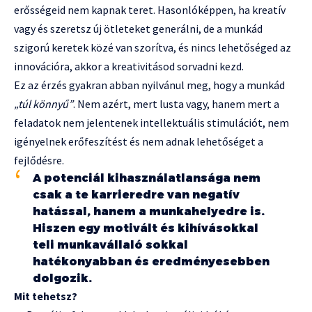
erősségeid nem kapnak teret. Hasonlóképpen, ha kreatív
vagy és szeretsz új ötleteket generálni, de a munkád
szigorú keretek közé van szorítva, és nincs lehetőséged az
innovációra, akkor a kreativitásod sorvadni kezd.
Ez az érzés gyakran abban nyilvánul meg, hogy a munkád
„túl könnyű”
. Nem azért, mert lusta vagy, hanem mert a
feladatok nem jelentenek intellektuális stimulációt, nem
igényelnek erőfeszítést és nem adnak lehetőséget a
fejlődésre.
A potenciál kihasználatlansága nem
csak a te karrieredre van negatív
hatással, hanem a munkahelyedre is.
Hiszen egy motivált és kihívásokkal
teli munkavállaló sokkal
hatékonyabban és eredményesebben
dolgozik.
Mit tehetsz?