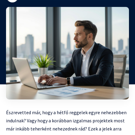
Észrevetted már, hogy a hétfő reggelek egyre nehezebben
indulnak? Vagy hogy a korábban izgalmas projektek most
már inkább teherként nehezednek rád? Ezek a jelek arra