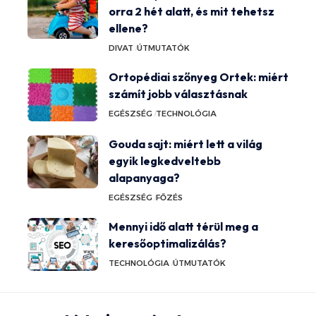
orra 2 hét alatt, és mit tehetsz
ellene?
DIVAT
ÚTMUTATÓK
Ortopédiai szőnyeg Ortek: miért
számít jobb választásnak
EGÉSZSÉG
TECHNOLÓGIA
Gouda sajt: miért lett a világ
egyik legkedveltebb
alapanyaga?
EGÉSZSÉG
FŐZÉS
Mennyi idő alatt térül meg a
keresőoptimalizálás?
TECHNOLÓGIA
ÚTMUTATÓK