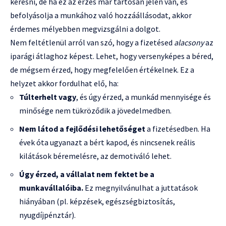
keresni, de ha ez az érzés már tartósan jelen van, és
befolyásolja a munkához való hozzáállásodat, akkor
érdemes mélyebben megvizsgálni a dolgot.
Nem feltétlenül arról van szó, hogy a fizetésed
alacsony
az
iparági átlaghoz képest. Lehet, hogy versenyképes a béred,
de mégsem érzed, hogy megfelelően értékelnek. Ez a
helyzet akkor fordulhat elő, ha:
Túlterhelt vagy
, és úgy érzed, a munkád mennyisége és
minősége nem tükröződik a jövedelmedben.
Nem látod a fejlődési lehetőséget
a fizetésedben. Ha
évek óta ugyanazt a bért kapod, és nincsenek reális
kilátások béremelésre, az demotiváló lehet.
Úgy érzed, a vállalat nem fektet be a
munkavállalóiba.
Ez megnyilvánulhat a juttatások
hiányában (pl. képzések, egészségbiztosítás,
nyugdíjpénztár).