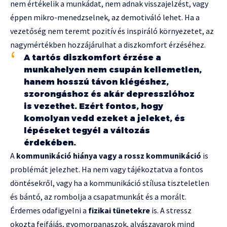
nem értékelik a munkádat, nem adnak visszajelzést, vagy
éppen mikro-menedzselnek, az demotiváló lehet. Ha a
vezetőség nem teremt pozitív és inspiráló környezetet, az
nagymértékben hozzájárulhat a diszkomfort érzéséhez.
A tartós diszkomfort érzése a
munkahelyen nem csupán kellemetlen,
hanem hosszú távon kiégéshez,
szorongáshoz és akár depresszióhoz
is vezethet. Ezért fontos, hogy
komolyan vedd ezeket a jeleket, és
lépéseket tegyél a változás
érdekében.
A
kommunikáció hiánya vagy a rossz kommunikáció
is
problémát jelezhet. Ha nem vagy tájékoztatva a fontos
döntésekről, vagy ha a kommunikáció stílusa tiszteletlen
és bántó, az rombolja a csapatmunkát és a morált.
Érdemes odafigyelni a
fizikai tünetekre
is. A stressz
okozta fejfájás, gyomorpanaszok, alvászavarok mind