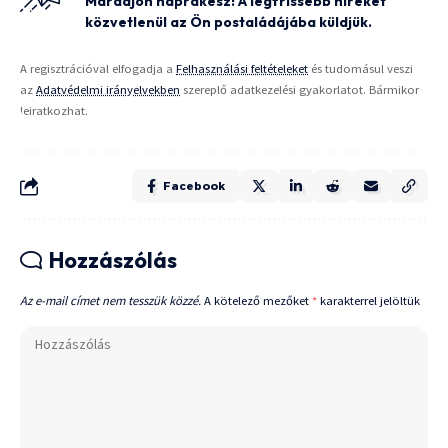
Maradjon naprakész! A legfrissebb híreket
közvetlenül az Ön postaládájába küldjük.
A regisztrációval elfogadja a
Felhasználási feltételeket
és tudomásul veszi
az
Adatvédelmi irányelvekben
szereplő adatkezelési gyakorlatot. Bármikor
leiratkozhat.
Facebook
Hozzászólás
Az e-mail címet nem tesszük közzé.
A kötelező mezőket
*
karakterrel jelöltük