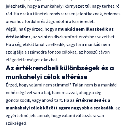
jelezhetik, hogy a munkahelyi környezet túl nagy terhet ró
rád. Ha ezek a tünetek rendszeresen jelentkeznek, érdemes
orvoshoz fordulni és átgondolni a karrieredet.
Végül, ha úgy érzed, hogy a
munkád nem illeszkedik az
értékeidhez
, az szintén diszkomfort érzéshez vezethet.
Ha a cég etikátlanul viselkedik, vagy ha a munkád nem
szolgálja a számodra fontos célokat, az hosszú távon
elégedetlenséget okozhat.
Az értékrendbeli különbségek és a
munkahelyi célok eltérése
Érzed, hogy valami nem stimmel? Talán nem is a munkád
nehézségével van a baj, hanem azzal, ahogy a cég
gondolkodik, vagy ahová tart. Ha az
értékrended és a
munkahelyi célok között egyre nagyobb a szakadék
, az
egyértelmű jele annak, hogy valami változásra van
szükséged.