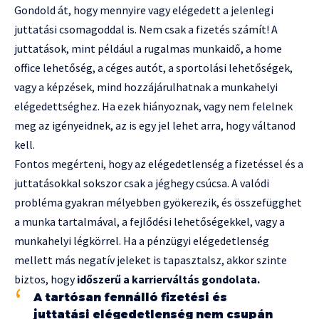
Gondold át, hogy mennyire vagy elégedett a jelenlegi
juttatási csomagoddal is. Nem csak a fizetés számít! A
juttatások, mint például a rugalmas munkaidő, a home
office lehetőség, a céges autót, a sportolási lehetőségek,
vagy a képzések, mind hozzájárulhatnak a munkahelyi
elégedettséghez. Ha ezek hiányoznak, vagy nem felelnek
meg az igényeidnek, az is egy jel lehet arra, hogy váltanod
kell.
Fontos megérteni, hogy az elégedetlenség a fizetéssel és a
juttatásokkal sokszor csak a jéghegy csúcsa. A valódi
probléma gyakran mélyebben gyökerezik, és összefügghet
a munka tartalmával, a fejlődési lehetőségekkel, vagy a
munkahelyi légkörrel. Ha a pénzügyi elégedetlenség
mellett más negatív jeleket is tapasztalsz, akkor szinte
biztos, hogy
időszerű a karrierváltás gondolata.
A tartósan fennálló fizetési és
juttatási elégedetlenség nem csupán