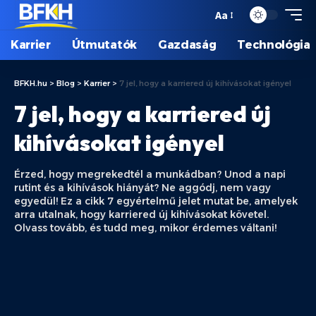
Aa
Karrier
Útmutatók
Gazdaság
Technológia
BFKH.hu
>
Blog
>
Karrier
>
7 jel, hogy a karriered új kihívásokat igényel
7 jel, hogy a karriered új
kihívásokat igényel
Érzed, hogy megrekedtél a munkádban? Unod a napi
rutint és a kihívások hiányát? Ne aggódj, nem vagy
egyedül! Ez a cikk 7 egyértelmű jelet mutat be, amelyek
arra utalnak, hogy karriered új kihívásokat követel.
Olvass tovább, és tudd meg, mikor érdemes váltani!