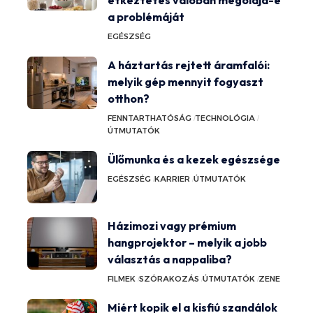
étkeztetés valóban megoldja-e
a problémáját
EGÉSZSÉG
A háztartás rejtett áramfalói:
melyik gép mennyit fogyaszt
otthon?
FENNTARTHATÓSÁG
TECHNOLÓGIA
ÚTMUTATÓK
Ülőmunka és a kezek egészsége
EGÉSZSÉG
KARRIER
ÚTMUTATÓK
Házimozi vagy prémium
hangprojektor – melyik a jobb
választás a nappaliba?
FILMEK
SZÓRAKOZÁS
ÚTMUTATÓK
ZENE
Miért kopik el a kisfiú szandálok