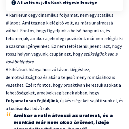
A fizetés és juttatások elégedetlensége
A karrierünk egy dinamikus folyamat, nem egy statikus
állapot. Ami tegnap kielégítő volt, az mára unalmassá
válhat. Fontos, hogy figyeljünk a belső hangunkra, és
felismerjük, amikor a jelenlegi pozíciónk már nem elégíti ki
a szakmai igényeinket. Ez nem feltétlenül jelenti azt, hogy
rossz helyen vagyunk, csupán azt, hogy
szükségünk van a
továbblépésre
.
A kihívások hiánya hosszú távon kiégéshez,
demotiváltsághoz és akár a teljesítmény romlásához is
vezethet. Ezért fontos, hogy proaktívan keressük azokat a
lehetőségeket, amelyek segítenek abban, hogy
folyamatosan fejlődjünk
, új készségeket sajátítsunk el, és
a tudásunkat bővítsük.
Amikor a rutin átveszi az uralmat, és a
munkád már nem okoz örömet, ideje