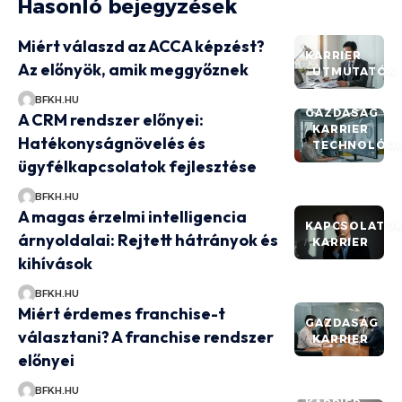
Hasonló bejegyzések
Miért válaszd az ACCA képzést?
KARRIER
Az előnyök, amik meggyőznek
ÚTMUTATÓK
BFKH.HU
GAZDASÁG
A CRM rendszer előnyei:
KARRIER
Hatékonyságnövelés és
TECHNOLÓGI
ügyfélkapcsolatok fejlesztése
BFKH.HU
A magas érzelmi intelligencia
KAPCSOLATO
árnyoldalai: Rejtett hátrányok és
KARRIER
kihívások
BFKH.HU
Miért érdemes franchise-t
GAZDASÁG
választani? A franchise rendszer
KARRIER
előnyei
BFKH.HU