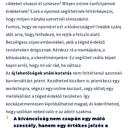
cikkeket olvasol el szívesen? Milyen online tanfolyamok
érdekelnek? Ezek a nyomok segíthetnek feltérképezni,
hogy milyen irányba szeretnél elmozdulni.
Fontos, hogy ne nyomd el ezt a kíváncsiságot! Inkább szánj
időt arra, hogy felfedezd, mi rejlik a felszín alatt.
Beszélgess olyan emberekkel, akik a téged érdeklő
területeken dolgoznak. Kérdezz rá a munkájukra, a
kihívásaikra, a sikerélményeikre. Ez segíthet reális képet
kapni arról, hogy mi vár rád, ha váltasz.
Az
új lehetőségek utáni kutatás
nem feltétlenül azonnali
karrierváltást jelent. Kezdheted kicsiben is: jelentkezz egy
workshopra, végezz egy online kurzust, vagy vállalj egy
mellékállást a téged érdeklő területen. Így
kockázatmentesen kipróbálhatod magad, és kiderítheted,
hogy valóban neked való-e az adott szakma.
A kíváncsiság nem csupán egy múló
szeszély, hanem egy értékes jelzés a