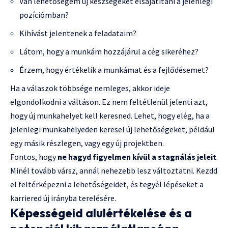
Van lehetőségem új készségeket elsajátítani a jelenlegi
pozíciómban?
Kihívást jelentenek a feladataim?
Látom, hogy a munkám hozzájárul a cég sikeréhez?
Érzem, hogy értékelik a munkámat és a fejlődésemet?
Ha a válaszok többsége nemleges, akkor ideje
elgondolkodni a váltáson. Ez nem feltétlenül jelenti azt,
hogy új munkahelyet kell keresned. Lehet, hogy elég, ha a
jelenlegi munkahelyeden keresel új lehetőségeket, például
egy másik részlegen, vagy egy új projektben.
Fontos, hogy
ne hagyd figyelmen kívül a stagnálás jeleit
.
Minél tovább vársz, annál nehezebb lesz változtatni. Kezdd
el feltérképezni a lehetőségeidet, és tegyél lépéseket a
karriered új irányba terelésére.
Képességeid alulértékelése és a