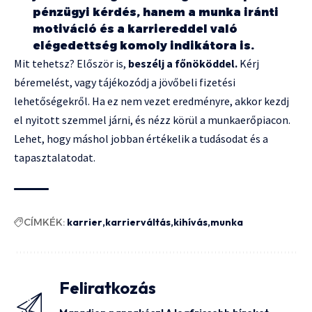
pénzügyi kérdés, hanem a munka iránti
motiváció és a karriereddel való
elégedettség komoly indikátora is.
Mit tehetsz? Először is,
beszélj a főnököddel.
Kérj
béremelést, vagy tájékozódj a jövőbeli fizetési
lehetőségekről. Ha ez nem vezet eredményre, akkor kezdj
el nyitott szemmel járni, és nézz körül a munkaerőpiacon.
Lehet, hogy máshol jobban értékelik a tudásodat és a
tapasztalatodat.
CÍMKÉK:
karrier
karrierváltás
kihívás
munka
Feliratkozás