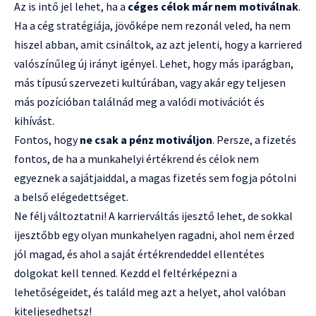
Az is intő jel lehet, ha a
céges célok már nem motiválnak
.
Ha a cég stratégiája, jövőképe nem rezonál veled, ha nem
hiszel abban, amit csináltok, az azt jelenti, hogy a karriered
valószínűleg új irányt igényel. Lehet, hogy más iparágban,
más típusú szervezeti kultúrában, vagy akár egy teljesen
más pozícióban találnád meg a valódi motivációt és
kihívást.
Fontos, hogy
ne csak a pénz motiváljon
. Persze, a fizetés
fontos, de ha a munkahelyi értékrend és célok nem
egyeznek a sajátjaiddal, a magas fizetés sem fogja pótolni
a belső elégedettséget.
Ne félj változtatni! A karrierváltás ijesztő lehet, de sokkal
ijesztőbb egy olyan munkahelyen ragadni, ahol nem érzed
jól magad, és ahol a saját értékrendeddel ellentétes
dolgokat kell tenned. Kezdd el feltérképezni a
lehetőségeidet, és találd meg azt a helyet, ahol valóban
kiteljesedhetsz!