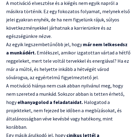
A motiváció elvesztése és a kiégés nem egyik napról a
másikra történik. Ez egy fokozatos folyamat, melynek első
jelei gyakran enyhék, de ha nem figyelünk rájuk, súlyos
következményekkel járhatnak a karrierünkre és az
egészségünkre nézve.
Az egyik legszembetűnőbb jel, hogy
már nem lelkesedsz
a munkádért.
Emlékszel, amikor izgatottan vártad a hétfő
reggeleket, mert tele voltál tervekkel és energiával? Ha ez
már a múlté, és helyette inkább a hétvégét várod
sóvárogva, az egyértelmű figyelmeztető jel.
A motiváció hiánya nem csak abban nyilvánul meg, hogy
nem szereted a munkád. Sokszor abban is tetten érhető,
hogy
elhanyagolod a feladataidat.
Halogatod a
projekteket, nem fejezed be időben a megbízásokat, és
általánosságban véve kevésbé vagy hatékony, mint
korábban.
Egy másik árulkodó jel, hogy
cinikus lettél a