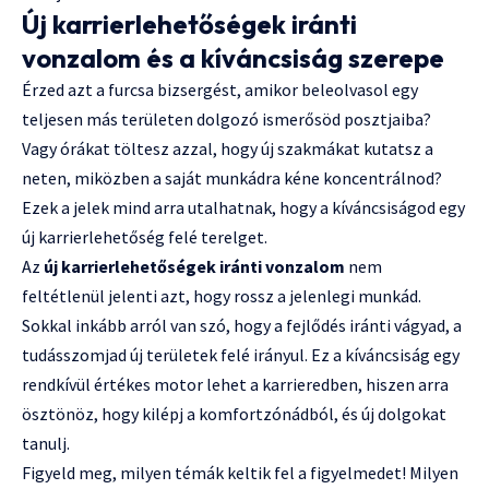
Új karrierlehetőségek iránti
vonzalom és a kíváncsiság szerepe
Érzed azt a furcsa bizsergést, amikor beleolvasol egy
teljesen más területen dolgozó ismerősöd posztjaiba?
Vagy órákat töltesz azzal, hogy új szakmákat kutatsz a
neten, miközben a saját munkádra kéne koncentrálnod?
Ezek a jelek mind arra utalhatnak, hogy a kíváncsiságod egy
új karrierlehetőség felé terelget.
Az
új karrierlehetőségek iránti vonzalom
nem
feltétlenül jelenti azt, hogy rossz a jelenlegi munkád.
Sokkal inkább arról van szó, hogy a fejlődés iránti vágyad, a
tudásszomjad új területek felé irányul. Ez a kíváncsiság egy
rendkívül értékes motor lehet a karrieredben, hiszen arra
ösztönöz, hogy kilépj a komfortzónádból, és új dolgokat
tanulj.
Figyeld meg, milyen témák keltik fel a figyelmedet! Milyen