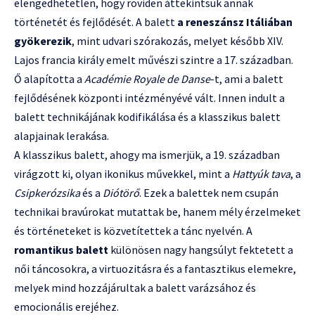
elengedhetetlen, hogy röviden áttekintsük annak
történetét és fejlődését. A balett
a reneszánsz Itáliában
gyökerezik
, mint udvari szórakozás, melyet később XIV.
Lajos francia király emelt művészi szintre a 17. században.
Ő alapította a
Académie Royale de Danse
-t, ami a balett
fejlődésének központi intézményévé vált. Innen indult a
balett technikájának kodifikálása és a klasszikus balett
alapjainak lerakása.
A klasszikus balett, ahogy ma ismerjük, a 19. században
virágzott ki, olyan ikonikus művekkel, mint a
Hattyúk tava
, a
Csipkerózsika
és a
Diótörő
. Ezek a balettek nem csupán
technikai bravúrokat mutattak be, hanem mély érzelmeket
és történeteket is közvetítettek a tánc nyelvén. A
romantikus balett
különösen nagy hangsúlyt fektetett a
női táncosokra, a virtuozitásra és a fantasztikus elemekre,
melyek mind hozzájárultak a balett varázsához és
emocionális erejéhez.