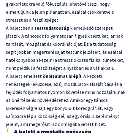
gyakorlatokra való fókuszálás lehetővé teszi, hogy
elmerüljünk a jelen pillanatban, ezáltal csökkentve a
stresszt és a feszültséget.
A balettben a
testtudatosság
kiemelkedő szerepet
játszik. A táncosok folyamatosan figyelik testüket, annak
tartását, mozgását és koordinációját. Ez a tudatosság
segít jobban megérteni saját testünk jelzéseit, és ezáltal
hatékonyabban kezelni a stressz okozta fizikai tüneteket,
mint például a feszültséget a nyakban és a vállakban.
A balett emellett
önbizalmat is épít
. A kezdeti
nehézségek leküzdése, az új mozdulatok elsajátítása és a
fejlődés folyamatos nyomon követése mind hozzájárulnak
az önértékelés növekedéséhez. Amikor egy táncos
sikeresen végrehajt egy bonyolult koreográfiát, vagy
színpadra lép a közönség elé, az egy óriási sikerélményt
jelent, ami megerősíti az önmagába vetett hitét.
A balett a mentális egészség