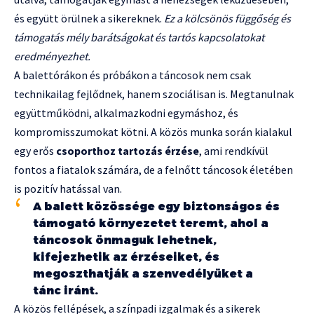
és együtt örülnek a sikereknek.
Ez a kölcsönös függőség és
támogatás mély barátságokat és tartós kapcsolatokat
eredményezhet.
A balettórákon és próbákon a táncosok nem csak
technikailag fejlődnek, hanem szociálisan is. Megtanulnak
együttműködni, alkalmazkodni egymáshoz, és
kompromisszumokat kötni. A közös munka során kialakul
egy erős
csoporthoz tartozás érzése
, ami rendkívül
fontos a fiatalok számára, de a felnőtt táncosok életében
is pozitív hatással van.
A balett közössége egy biztonságos és
támogató környezetet teremt, ahol a
táncosok önmaguk lehetnek,
kifejezhetik az érzéseiket, és
megoszthatják a szenvedélyüket a
tánc iránt.
A közös fellépések, a színpadi izgalmak és a sikerek