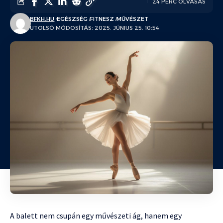
24 PERC OLVASÁS
BFKH.HU
EGÉSZSÉG
FITNESZ
MŰVÉSZET
UTOLSÓ MÓDOSÍTÁS: 2025. JÚNIUS 25. 10:54
A balett nem csupán egy művészeti ág, hanem egy