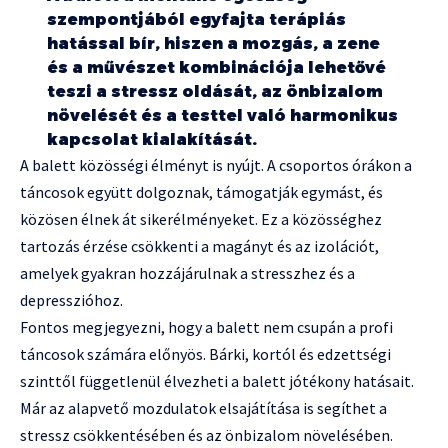
szempontjából egyfajta terápiás
hatással bír, hiszen a mozgás, a zene
és a művészet kombinációja lehetővé
teszi a stressz oldását, az önbizalom
növelését és a testtel való harmonikus
kapcsolat kialakítását.
A balett közösségi élményt is nyújt. A csoportos órákon a
táncosok együtt dolgoznak, támogatják egymást, és
közösen élnek át sikerélményeket. Ez a közösséghez
tartozás érzése csökkenti a magányt és az izolációt,
amelyek gyakran hozzájárulnak a stresszhez és a
depresszióhoz.
Fontos megjegyezni, hogy a balett nem csupán a profi
táncosok számára előnyös. Bárki, kortól és edzettségi
szinttől függetlenül élvezheti a balett jótékony hatásait.
Már az alapvető mozdulatok elsajátítása is segíthet a
stressz csökkentésében és az önbizalom növelésében.