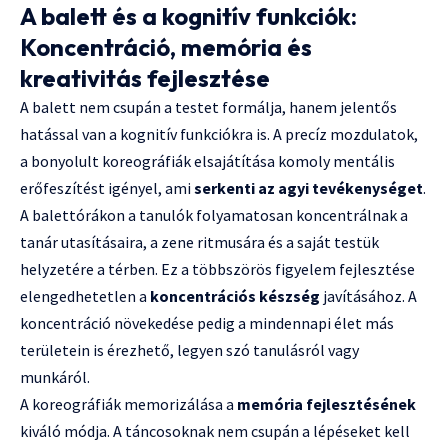
A balett és a kognitív funkciók:
Koncentráció, memória és
kreativitás fejlesztése
A balett nem csupán a testet formálja, hanem jelentős
hatással van a kognitív funkciókra is. A precíz mozdulatok,
a bonyolult koreográfiák elsajátítása komoly mentális
erőfeszítést igényel, ami
serkenti az agyi tevékenységet
.
A balettórákon a tanulók folyamatosan koncentrálnak a
tanár utasításaira, a zene ritmusára és a saját testük
helyzetére a térben. Ez a többszörös figyelem fejlesztése
elengedhetetlen a
koncentrációs készség
javításához. A
koncentráció növekedése pedig a mindennapi élet más
területein is érezhető, legyen szó tanulásról vagy
munkáról.
A koreográfiák memorizálása a
memória fejlesztésének
kiváló módja. A táncosoknak nem csupán a lépéseket kell