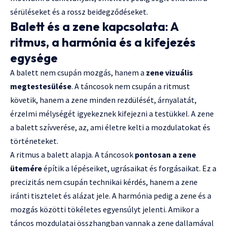
sérüléseket és a rossz beidegződéseket.
Balett és a zene kapcsolata: A
ritmus, a harmónia és a kifejezés
egysége
A balett nem csupán mozgás, hanem a
zene vizuális
megtestesülése
. A táncosok nem csupán a ritmust
követik, hanem a zene minden rezdülését, árnyalatát,
érzelmi mélységét igyekeznek kifejezni a testükkel. A zene
a balett szívverése, az, ami életre kelti a mozdulatokat és
történeteket.
A ritmus a balett alapja. A táncosok
pontosan a zene
ütemére
építik a lépéseiket, ugrásaikat és forgásaikat. Ez a
precizitás nem csupán technikai kérdés, hanem a zene
iránti tisztelet és alázat jele. A harmónia pedig a zene és a
mozgás közötti tökéletes egyensúlyt jelenti. Amikor a
táncos mozdulatai összhangban vannak a zene dallamával