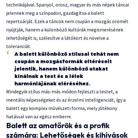
technikájával. Spanyol, orosz, magyar és más népek táncai
jelennek meg a színpadon, gazdagítva a balett
repertoárját. Ezek a táncok nem csupán a mozgás örömét
nyújtják, hanem a különböző kultúrák megismerésének
lehetőségét is, szélesítve a látókört és növelve a
toleranciát.
A balett különböző stílusai tehát nem
csupán a mozgásformák eltéréseit
jelentik, hanem különböző utakat
kínálnak a test és a lélek
harmóniájának eléréséhez.
Mindegyik stílus más-más módon fejleszti a testet, a
mentális képességeket és az érzelmi intelligenciát, így a
balett egy komplex művészeti forma, mely jótékony
hatással van az egész emberre.
Balett az amatőrök és a profik
számára: Lehetőségek és kihívások