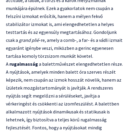
attitude, a lábak, a törzs és a karok mélyizmainak
munkájára épülnek. Ezek a gyakorlatok nem csupán a
felszíni izmokat erősítik, hanem a mélyen fekvő
stabilizátor izmokat is, ami elengedhetetlen a helyes
testtartás és az egyensúly megtartásához. Gondoljunk
csak a
grand plié
-re, amely a comb-, a far- és a vádli izmait
egyaránt igénybe veszi, miközben a gerinc egyenesen
tartása komoly törzsizom munkát követel.
A
rugalmasság
a balettművészet elengedhetetlen része.
A nyújtások, amelyek minden balett óra szerves részét
képezik, nem csupán az izmok hosszát növelik, hanem az
ízületek mozgástartományát is javítják. A rendszeres
nyújtás segít megelőzni a sérüléseket, javítja a
vérkeringést és csökkenti az izomfeszülést. A balettben
alkalmazott nyújtások dinamikusak és statikusak is
lehetnek, így biztosítva a teljes körű rugalmasság
fejlesztését. Fontos, hogy a nyújtásokat mindig