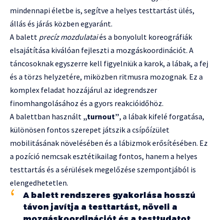
mindennapi életbe is, segítve a helyes testtartást ülés,
állás és járás közben egyaránt.
A balett
precíz mozdulatai
és a bonyolult koreográfiák
elsajátítása kiválóan fejleszti a mozgáskoordinációt. A
táncosoknak egyszerre kell figyelniük a karok, a lábak, a fej
és a törzs helyzetére, miközben ritmusra mozognak. Ez a
komplex feladat hozzájárul az idegrendszer
finomhangolásához és a gyors reakcióidőhöz.
A balettban használt
„turnout”
, a lábak kifelé forgatása,
különösen fontos szerepet játszik a csípőízület
mobilitásának növelésében és a lábizmok erősítésében. Ez
a pozíció nemcsak esztétikailag fontos, hanem a helyes
testtartás és a sérülések megelőzése szempontjából is
elengedhetetlen.
A balett rendszeres gyakorlása hosszú
távon javítja a testtartást, növeli a
mozgáskoordinációt és a testtudatot,