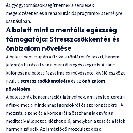
és gyógytornászok segíthetnek a sérülések
megelőzésében és a rehabilitációs programok személyre
szabásában.
A balett mint a mentális egészség
támogatója: Stresszcsökkentés és
önbizalom növelése
A balett nem csupán a fizikai erőnlétet fejleszti, hanem
jelentős hatással van a mentális egészségre is. A tánc,
különösen a balett fegyelme és művészete, kiváló eszközt
nyújt a
stressz csökkentésére
és az
önbizalom
növelésére
.
A balettórák koncentrációt igényelnek, ami segít elterelni
a figyelmet a mindennapi gondokról és szorongásokról. A
mozgás, a zene és a koreográfia összhangja egyfajta
meditatív állapotot idézhet elő, amelyben a test és a lélek
harmonizálódik. Az ismétlődő mozdulatok és a