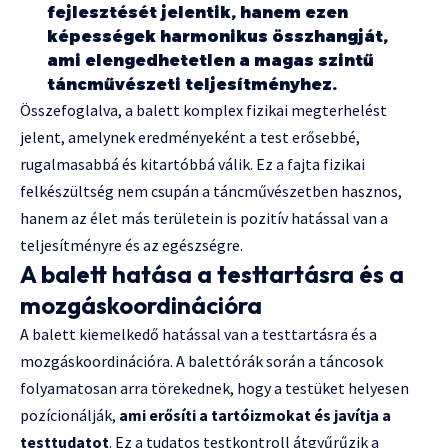
fejlesztését jelentik, hanem ezen
képességek harmonikus összhangját,
ami elengedhetetlen a magas szintű
táncművészeti teljesítményhez.
Összefoglalva, a balett komplex fizikai megterhelést
jelent, amelynek eredményeként a test erősebbé,
rugalmasabbá és kitartóbbá válik. Ez a fajta fizikai
felkészültség nem csupán a táncművészetben hasznos,
hanem az élet más területein is pozitív hatással van a
teljesítményre és az egészségre.
A balett hatása a testtartásra és a
mozgáskoordinációra
A balett kiemelkedő hatással van a testtartásra és a
mozgáskoordinációra. A balettórák során a táncosok
folyamatosan arra törekednek, hogy a testüket helyesen
pozícionálják,
ami erősíti a tartóizmokat és javítja a
testtudatot
. Ez a tudatos testkontroll átgyűrűzik a