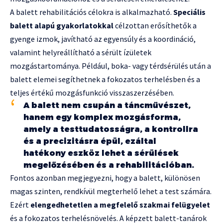
A balett rehabilitációs célokra is alkalmazható.
Speciális
balett alapú gyakorlatokkal
célzottan erősíthetők a
gyenge izmok, javítható az egyensúly és a koordináció,
valamint helyreállítható a sérült ízületek
mozgástartománya. Például, boka- vagy térdsérülés után a
balett elemei segíthetnek a fokozatos terhelésben és a
teljes értékű mozgásfunkció visszaszerzésében.
A balett nem csupán a táncművészet,
hanem egy komplex mozgásforma,
amely a testtudatosságra, a kontrollra
és a precizitásra épül, ezáltal
hatékony eszköz lehet a sérülések
megelőzésében és a rehabilitációban.
Fontos azonban megjegyezni, hogy a balett, különösen
magas szinten, rendkívül megterhelő lehet a test számára.
Ezért
elengedhetetlen a megfelelő szakmai felügyelet
és a fokozatos terhelésnövelés. A képzett balett-tanárok