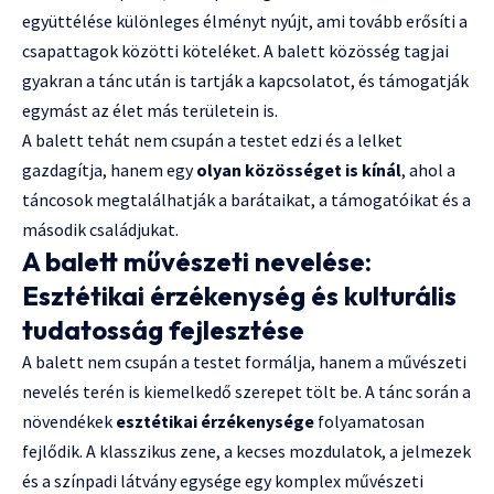
együttélése különleges élményt nyújt, ami tovább erősíti a
csapattagok közötti köteléket. A balett közösség tagjai
gyakran a tánc után is tartják a kapcsolatot, és támogatják
egymást az élet más területein is.
A balett tehát nem csupán a testet edzi és a lelket
gazdagítja, hanem egy
olyan közösséget is kínál
, ahol a
táncosok megtalálhatják a barátaikat, a támogatóikat és a
második családjukat.
A balett művészeti nevelése:
Esztétikai érzékenység és kulturális
tudatosság fejlesztése
A balett nem csupán a testet formálja, hanem a művészeti
nevelés terén is kiemelkedő szerepet tölt be. A tánc során a
növendékek
esztétikai érzékenysége
folyamatosan
fejlődik. A klasszikus zene, a kecses mozdulatok, a jelmezek
és a színpadi látvány egysége egy komplex művészeti