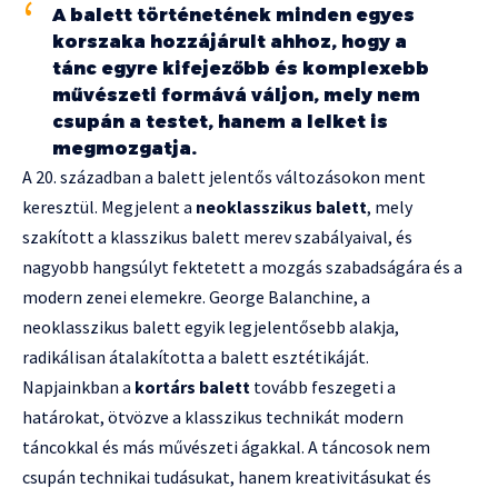
A balett történetének minden egyes
korszaka hozzájárult ahhoz, hogy a
tánc egyre kifejezőbb és komplexebb
művészeti formává váljon, mely nem
csupán a testet, hanem a lelket is
megmozgatja.
A 20. században a balett jelentős változásokon ment
keresztül. Megjelent a
neoklasszikus balett
, mely
szakított a klasszikus balett merev szabályaival, és
nagyobb hangsúlyt fektetett a mozgás szabadságára és a
modern zenei elemekre. George Balanchine, a
neoklasszikus balett egyik legjelentősebb alakja,
radikálisan átalakította a balett esztétikáját.
Napjainkban a
kortárs balett
tovább feszegeti a
határokat, ötvözve a klasszikus technikát modern
táncokkal és más művészeti ágakkal. A táncosok nem
csupán technikai tudásukat, hanem kreativitásukat és