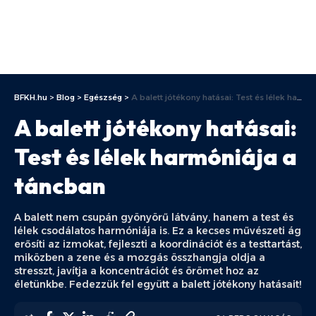
BFKH.hu
>
Blog
>
Egészség
>
A balett jótékony hatásai: Test és lélek harmóniája a táncban
A balett jótékony hatásai:
Test és lélek harmóniája a
táncban
A balett nem csupán gyönyörű látvány, hanem a test és
lélek csodálatos harmóniája is. Ez a kecses művészeti ág
erősíti az izmokat, fejleszti a koordinációt és a testtartást,
miközben a zene és a mozgás összhangja oldja a
stresszt, javítja a koncentrációt és örömet hoz az
életünkbe. Fedezzük fel együtt a balett jótékony hatásait!