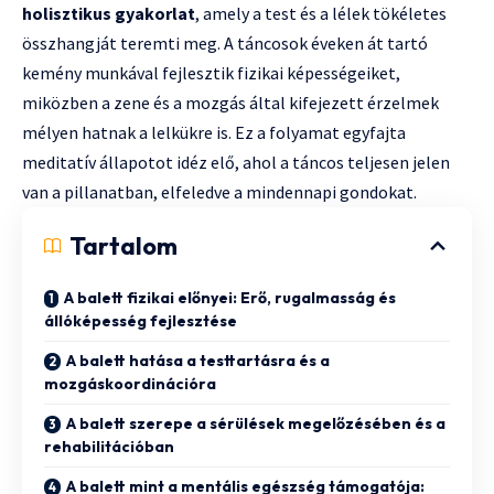
holisztikus gyakorlat
, amely a test és a lélek tökéletes
összhangját teremti meg. A táncosok éveken át tartó
kemény munkával fejlesztik fizikai képességeiket,
miközben a zene és a mozgás által kifejezett érzelmek
mélyen hatnak a lelkükre is. Ez a folyamat egyfajta
meditatív állapotot idéz elő, ahol a táncos teljesen jelen
van a pillanatban, elfeledve a mindennapi gondokat.
Tartalom
A balett fizikai előnyei: Erő, rugalmasság és
állóképesség fejlesztése
A balett hatása a testtartásra és a
mozgáskoordinációra
A balett szerepe a sérülések megelőzésében és a
rehabilitációban
A balett mint a mentális egészség támogatója: