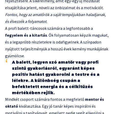
fejlesztésére. A sikerélmény, amit egy-egy új mozdulat
elsajátítása jelent, növeli az önbizalmat és a motivációt.
Fontos, hogy az amatőrök a saját tempójukban haladjanak,
és élvezzék a folyamatot.
A profi balett-táncosok számára a legfontosabb a
fegyelem és a kitartás
. Ők folyamatosan képzik magukat,
és a legapróbb részletekre is odafigyelnek. A színpadon
nyújtott teljesítményük a hosszú évek kemény munkájának
gyümölcse.
A balett, legyen szó amatőr vagy profi
szintű gyakorlásról, egyaránt képes
pozitív hatást gyakorolni a testre és a
lélekre. A különbség csupán a
befektetett energia és a célkitűzés
mértékében rejlik.
Mindkét csoport számára fontos a megfelelő
mentor és
oktató
kiválasztása. Egy jó tanár képes inspirálni és
motiválni a tanítványait, emellett pedig segít elkerülni a