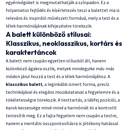
egyéniségüket is megmutathatják a színpadon. Ez a
folyamatos fejlődés és kísérletezés teszi a balettet ma is
releváns és inspiráló művészeti formává, mely a test és a
lélek harmóniájának kifejezésére törekszik.
A balett különböző stílusai:
Klasszikus, neoklasszikus, kortárs és
karaktertáncok
A balett nem csupán egyetlen stílusból áll, hanem
különböző ágakra oszlik, melyek mindegyike más-más
módon járul hozzá a test és a lélek harmóniájához. A
klasszikus balett
, a leginkább ismert forma, precíz
technikájával és elegáns mozdulataival a fegyelemre és a
tökéletességre törekszik. A testtartás, a lábfej pozíciói, a
karok kecsessége mind-mind a harmóniát és a kontrollt
testesítik meg. Ez a fajta fegyelem nem csupán a testre,
hanem a mentális összpontosításra is jótékony hatással