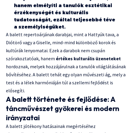
hanem elmélyíti a tanulók esztétikai
érzékenységét és kulturális
tudatosságát, ezáltal teljesebbé téve
a személyiségüket.
A balett repertoárjának darabjai, mint a Hattyúk tava, a
Diótörő vagy a Giselle, mind-mind különböző korok és
kultúrák lenyomatai. Ezek a darabok nem csupán
szórakoztatóak, hanem
értékes kulturális üzeneteket
hordoznak, melyek hozzájárulnak a tanulók világlátásának
bővítéséhez. A balett tehát egy olyan művészeti ág, mely a
test és a lélek harmóniáján túl a szellemi fejlődést is
elősegíti.
A balett története és fejlődése: A
táncművészet gyökerei és modern
irányzatai
A balett jótékony hatásainak megértéséhez