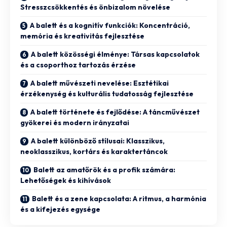
Stresszcsökkentés és önbizalom növelése
A balett és a kognitív funkciók: Koncentráció,
memória és kreativitás fejlesztése
A balett közösségi élménye: Társas kapcsolatok
és a csoporthoz tartozás érzése
A balett művészeti nevelése: Esztétikai
érzékenység és kulturális tudatosság fejlesztése
A balett története és fejlődése: A táncművészet
gyökerei és modern irányzatai
A balett különböző stílusai: Klasszikus,
neoklasszikus, kortárs és karaktertáncok
Balett az amatőrök és a profik számára:
Lehetőségek és kihívások
Balett és a zene kapcsolata: A ritmus, a harmónia
és a kifejezés egysége