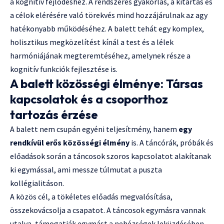
a kognitív fejlődéshez. A rendszeres gyakorlás, a kitartás és
a célok elérésére való törekvés mind hozzájárulnak az agy
hatékonyabb működéséhez. A balett tehát egy komplex,
holisztikus megközelítést kínál a test és a lélek
harmóniájának megteremtéséhez, amelynek része a
kognitív funkciók fejlesztése is.
A balett közösségi élménye: Társas
kapcsolatok és a csoporthoz
tartozás érzése
A balett nem csupán egyéni teljesítmény, hanem
egy
rendkívül erős közösségi élmény
is. A táncórák, próbák és
előadások során a táncosok szoros kapcsolatot alakítanak
ki egymással, ami messze túlmutat a puszta
kollégialitáson.
A közös cél, a tökéletes előadás megvalósítása,
összekovácsolja a csapatot. A táncosok egymásra vannak
utalva, támogatják egymást a nehézségek leküzdésében,