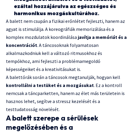
ezáltal hozzájárulva az egészséges és
harmonikus mozgáskultúrához.
A balett nem csupán a fizikai erőnlétet fejleszti, hanem az
agyat is stimulálja. A koreográfiák memorizálása és a
komplex mozdulatok koordinálása
javítja a memóriát és a
koncentrációt
. A táncosoknak folyamatosan
alkalmazkodniuk kell a változó ritmusokhoz és
tempókhoz, ami fejleszti a problémamegoldó
képességeiket és a kreativitásukat is.
A balettórák során a táncosok megtanulják, hogyan kell
kontrollálni a testüket és a mozgásukat
. Ez a kontroll
nemcsak a táncparketten, hanem az élet más területein is
hasznos lehet, segítve a stressz kezelését és a
testtudatosság növelését.
A balett szerepe a sérülések
megelőzésében és a