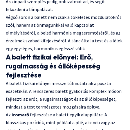
A színpadi szereplés pedig önbizalmat ad, és segít
leküzdeni a lámpalázat.
Végső soron a balett nem csak a tökéletes mozdulatokról
szól, hanem az önmagunkkal való kapcsolat
elmélyítéséről, a belső harmónia megteremtéséről, és az
érzelmek szabad kifejezéséről. A tánc által a test és a lélek
egy egységes, harmonikus egésszé válik.
A balett fizikai előnyei: Erő,
rugalmasság és állóképesség
fejlesztése
A balett fizikai előnyei messze túlmutatnak a puszta
esztétikán. A rendszeres balett gyakorlás komplex módon
fejleszti az erőt, a rugalmasságot és az állóképességet,
mindezt a test természetes mozgásaira építve.
Az
izomerő
fejlesztése a balett egyik alappillére. A
klasszikus pozíciók, mint például a plié, a tendu vagy az