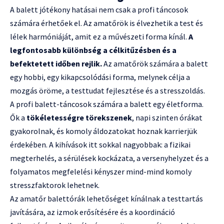
A balett jótékony hatásai nem csak a profi táncosok
számára érhetőek el. Az amatőrök is élvezhetik a test és
lélek harmóniáját, amit ez a művészeti forma kínál.
A
legfontosabb különbség a célkitűzésben és a
befektetett időben rejlik.
Az amatőrök számára a balett
egy hobbi, egy kikapcsolódási forma, melynek célja a
mozgás öröme, a testtudat fejlesztése és a stresszoldás.
A profi balett-táncosok számára a balett egy életforma.
Ők a
tökéletességre törekszenek
, napi szinten órákat
gyakorolnak, és komoly áldozatokat hoznak karrierjük
érdekében. A kihívások itt sokkal nagyobbak: a fizikai
megterhelés, a sérülések kockázata, a versenyhelyzet és a
folyamatos megfelelési kényszer mind-mind komoly
stresszfaktorok lehetnek.
Az amatőr balettórák lehetőséget kínálnak a testtartás
javítására, az izmok erősítésére és a koordináció