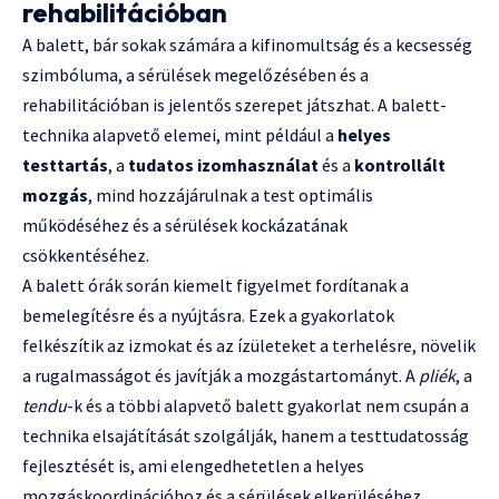
rehabilitációban
A balett, bár sokak számára a kifinomultság és a kecsesség
szimbóluma, a sérülések megelőzésében és a
rehabilitációban is jelentős szerepet játszhat. A balett-
technika alapvető elemei, mint például a
helyes
testtartás
, a
tudatos izomhasználat
és a
kontrollált
mozgás
, mind hozzájárulnak a test optimális
működéséhez és a sérülések kockázatának
csökkentéséhez.
A balett órák során kiemelt figyelmet fordítanak a
bemelegítésre és a nyújtásra. Ezek a gyakorlatok
felkészítik az izmokat és az ízületeket a terhelésre, növelik
a rugalmasságot és javítják a mozgástartományt. A
pliék
, a
tendu
-k és a többi alapvető balett gyakorlat nem csupán a
technika elsajátítását szolgálják, hanem a testtudatosság
fejlesztését is, ami elengedhetetlen a helyes
mozgáskoordinációhoz és a sérülések elkerüléséhez.