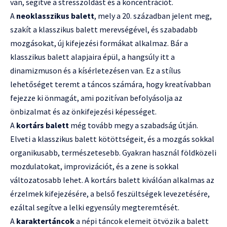
van, segítve a stresszoldást és a koncentrációt.
A
neoklasszikus balett
, mely a 20. században jelent meg,
szakít a klasszikus balett merevségével, és szabadabb
mozgásokat, új kifejezési formákat alkalmaz. Bár a
klasszikus balett alapjaira épül, a hangsúly itt a
dinamizmuson és a kísérletezésen van. Ez a stílus
lehetőséget teremt a táncos számára, hogy kreatívabban
fejezze ki önmagát, ami pozitívan befolyásolja az
önbizalmat és az önkifejezési képességet.
A
kortárs balett
még tovább megy a szabadság útján.
Elveti a klasszikus balett kötöttségeit, és a mozgás sokkal
organikusabb, természetesebb. Gyakran használ földközeli
mozdulatokat, improvizációt, és a zene is sokkal
változatosabb lehet. A kortárs balett kiválóan alkalmas az
érzelmek kifejezésére, a belső feszültségek levezetésére,
ezáltal segítve a lelki egyensúly megteremtését.
A
karaktertáncok
a népi táncok elemeit ötvözik a balett