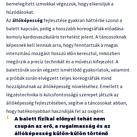
bemelegített izmokkal végezzük, hogy elkerüljük a
húzódásokat.
Az
állóképesség
fejlesztése gyakran háttérbe szorul a
balett kapcsán, pedig a hosszabb koreográfiák előadása
komoly kardiovaszkuláris terhelést jelent. A táncosoknak
képesnek kell lenniük arra, hogy fenntartsák a magas
intenzitású mozgást hosszú időn keresztül, miközben
megőrzik a precíz technikát és a művészi kifejezést. A
balettórák során végzett ismétlődő gyakorlatok, valamint
a próbák során elvégzett teljes koreográfiák mind
hozzájárulnak az állóképesség növeléséhez. Emellett a
légzéstechnika is kulcsfontosságú szerepet játszik az
állóképesség fejlesztésében, segítve a táncosokat abban,
hogy hatékonyabban használják fel az oxigént.
A balett fizikai előnyei tehát nem
csupán az erő, a rugalmasság és az
állóképesség külön-külön történő