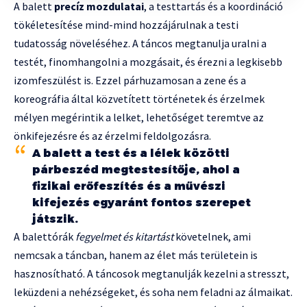
A balett
precíz mozdulatai
, a testtartás és a koordináció
tökéletesítése mind-mind hozzájárulnak a testi
tudatosság növeléséhez. A táncos megtanulja uralni a
testét, finomhangolni a mozgásait, és érezni a legkisebb
izomfeszülést is. Ezzel párhuzamosan a zene és a
koreográfia által közvetített történetek és érzelmek
mélyen megérintik a lelket, lehetőséget teremtve az
önkifejezésre és az érzelmi feldolgozásra.
A balett a test és a lélek közötti
párbeszéd megtestesítője, ahol a
fizikai erőfeszítés és a művészi
kifejezés egyaránt fontos szerepet
játszik.
A balettórák
fegyelmet és kitartást
követelnek, ami
nemcsak a táncban, hanem az élet más területein is
hasznosítható. A táncosok megtanulják kezelni a stresszt,
leküzdeni a nehézségeket, és soha nem feladni az álmaikat.