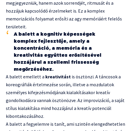
megjegyezniük, hanem azok sorrendjét, ritmusát és a
hozzájuk kapcsolódó érzelmeket is. Ez a komplex
memorizációs folyamat erősíti az agy memóriáért felelős
területeit.
A balett a kognitív képességek
komplex fejlesztője, amely a
koncentráció, a memória és a
kreativitás együttes erősítésével
hozzájárul a szellemi frissesség
megőrzéséhez.
A balett emellett a
kreativitást
is ösztönzi. A táncosok a
koreográfiák értelmezése során, illetve a mozdulatok
személyes kifejezésmódjának kialakításakor kreatív
gondolkodásra vannak ösztönözve. Az improvizáció, a saját
stílus kialakítása mind hozzájárul a kreatív potenciál
kibontakozásához.
A balett a fegyelemre is tanít, ami szintén elengedhetetlen