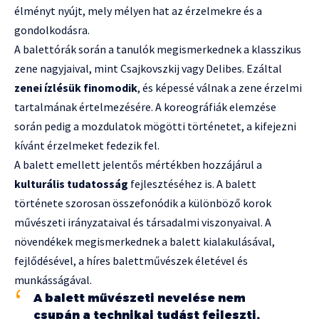
élményt nyújt, mely mélyen hat az érzelmekre és a
gondolkodásra.
A balettórák során a tanulók megismerkednek a klasszikus
zene nagyjaival, mint Csajkovszkij vagy Delibes. Ezáltal
zenei ízlésük finomodik
, és képessé válnak a zene érzelmi
tartalmának értelmezésére. A koreográfiák elemzése
során pedig a mozdulatok mögötti történetet, a kifejezni
kívánt érzelmeket fedezik fel.
A balett emellett jelentős mértékben hozzájárul a
kulturális tudatosság
fejlesztéséhez is. A balett
története szorosan összefonódik a különböző korok
művészeti irányzataival és társadalmi viszonyaival. A
növendékek megismerkednek a balett kialakulásával,
fejlődésével, a híres balettművészek életével és
munkásságával.
A balett művészeti nevelése nem
csupán a technikai tudást fejleszti,