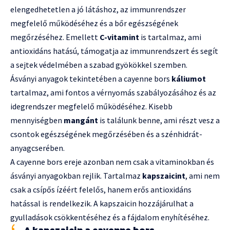
elengedhetetlen a jó látáshoz, az immunrendszer
megfelelő működéséhez és a bőr egészségének
megőrzéséhez. Emellett
C-vitamint
is tartalmaz, ami
antioxidáns hatású, támogatja az immunrendszert és segít
a sejtek védelmében a szabad gyökökkel szemben.
Ásványi anyagok tekintetében a cayenne bors
káliumot
tartalmaz, ami fontos a vérnyomás szabályozásához és az
idegrendszer megfelelő működéséhez. Kisebb
mennyiségben
mangánt
is találunk benne, ami részt vesz a
csontok egészségének megőrzésében és a szénhidrát-
anyagcserében.
A cayenne bors ereje azonban nem csak a vitaminokban és
ásványi anyagokban rejlik. Tartalmaz
kapszaicint
, ami nem
csak a csípős ízéért felelős, hanem erős antioxidáns
hatással is rendelkezik. A kapszaicin hozzájárulhat a
gyulladások csökkentéséhez és a fájdalom enyhítéséhez.