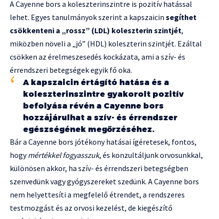
A Cayenne bors a koleszterinszintre is pozitív hatással
lehet. Egyes tanulmányok szerint a kapszaicin
segíthet
csökkenteni a „rossz” (LDL) koleszterin szintjét
,
miközben növeli a „jó” (HDL) koleszterin szintjét. Ezáltal
csökken az érelmeszesedés kockázata, ami a szív- és
érrendszeri betegségek egyik fő oka.
A kapszaicin értágító hatása és a
koleszterinszintre gyakorolt pozitív
befolyása révén a Cayenne bors
hozzájárulhat a szív- és érrendszer
egészségének megőrzéséhez.
Bár a Cayenne bors jótékony hatásai ígéretesek, fontos,
hogy
mértékkel fogyasszuk
, és konzultáljunk orvosunkkal,
különösen akkor, ha szív- és érrendszeri betegségben
szenvedünk vagy gyógyszereket szedünk. A Cayenne bors
nem helyettesíti a megfelelő étrendet, a rendszeres
testmozgást és az orvosi kezelést, de kiegészítő