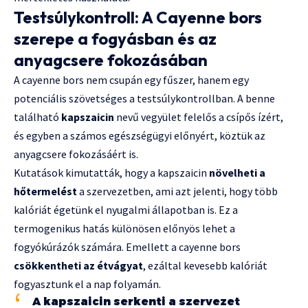
Testsúlykontroll: A Cayenne bors
szerepe a fogyásban és az
anyagcsere fokozásában
A cayenne bors nem csupán egy fűszer, hanem egy
potenciális szövetséges a testsúlykontrollban. A benne
található
kapszaicin
nevű vegyület felelős a csípős ízért,
és egyben a számos egészségügyi előnyért, köztük az
anyagcsere fokozásáért is.
Kutatások kimutatták, hogy a kapszaicin
növelheti a
hőtermelést
a szervezetben, ami azt jelenti, hogy több
kalóriát égetünk el nyugalmi állapotban is. Ez a
termogenikus hatás különösen előnyös lehet a
fogyókúrázók számára. Emellett a cayenne bors
csökkentheti az étvágyat
, ezáltal kevesebb kalóriát
fogyasztunk el a nap folyamán.
A kapszaicin serkenti a szervezet