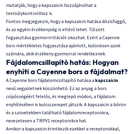
mutatják, hogy a kapszaicin hozzájárulhat a
testsúlykontrollhoz is.
Fontos megjegyezni, hogy a kapszaicin hatása dózisfüggő,
és az egyéni érzékenység is eltérő lehet. Túlzott
fogyasztása gyomorirritációt okozhat. Ezért a Cayenne
bors mértékletes fogyasztása ajánlott, különösen azok
számára, akik érzékeny gyomorral rendelkeznek.
Fájdalomcsillapító hatás: Hogyan
enyhíti a Cayenne bors a fájdalmat?
A Cayenne bors fájdalomcsillapító hatása a
kapszaicin
nevű vegyületnek köszönhető. Ez az anyag a bors
csípősségéért felelős, és meglepő módon, a fájdalom
enyhítésében is kulcsszerepet játszik. A kapszaicin a bőrön
és a szövetekben található fájdalomreceptorokra,
nevezetesen a TRPV1 receptorokra hat.
Amikor a kapszaicin érintkezik ezekkel a receptorokkal,