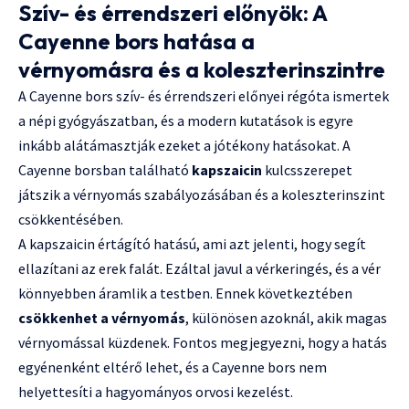
Szív- és érrendszeri előnyök: A
Cayenne bors hatása a
vérnyomásra és a koleszterinszintre
A Cayenne bors szív- és érrendszeri előnyei régóta ismertek
a népi gyógyászatban, és a modern kutatások is egyre
inkább alátámasztják ezeket a jótékony hatásokat. A
Cayenne borsban található
kapszaicin
kulcsszerepet
játszik a vérnyomás szabályozásában és a koleszterinszint
csökkentésében.
A kapszaicin értágító hatású, ami azt jelenti, hogy segít
ellazítani az erek falát. Ezáltal javul a vérkeringés, és a vér
könnyebben áramlik a testben. Ennek következtében
csökkenhet a vérnyomás
, különösen azoknál, akik magas
vérnyomással küzdenek. Fontos megjegyezni, hogy a hatás
egyénenként eltérő lehet, és a Cayenne bors nem
helyettesíti a hagyományos orvosi kezelést.