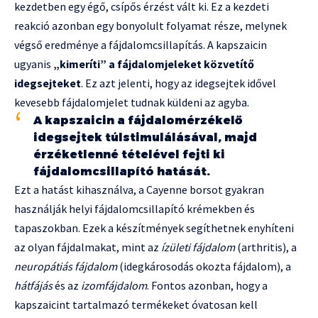
kezdetben egy égő, csípős érzést vált ki. Ez a kezdeti
reakció azonban egy bonyolult folyamat része, melynek
végső eredménye a fájdalomcsillapítás. A kapszaicin
ugyanis
„kimeríti” a fájdalomjeleket közvetítő
idegsejteket
. Ez azt jelenti, hogy az idegsejtek idővel
kevesebb fájdalomjelet tudnak küldeni az agyba.
A kapszaicin a fájdalomérzékelő
idegsejtek túlstimulálásával, majd
érzéketlenné tételével fejti ki
fájdalomcsillapító hatását.
Ezt a hatást kihasználva, a Cayenne borsot gyakran
használják helyi fájdalomcsillapító krémekben és
tapaszokban. Ezek a készítmények segíthetnek enyhíteni
az olyan fájdalmakat, mint az
ízületi fájdalom
(arthritis), a
neuropátiás fájdalom
(idegkárosodás okozta fájdalom), a
hátfájás
és az
izomfájdalom
. Fontos azonban, hogy a
kapszaicint tartalmazó termékeket óvatosan kell