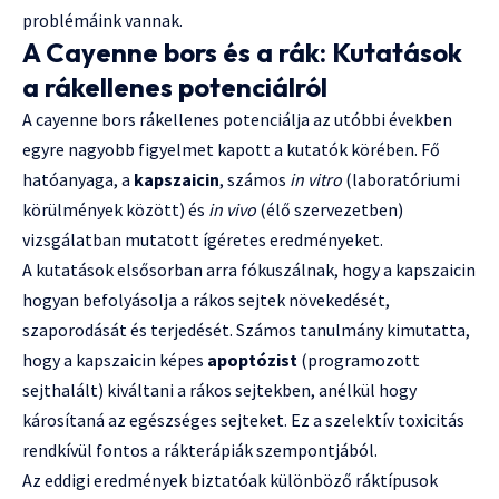
problémáink vannak.
A Cayenne bors és a rák: Kutatások
a rákellenes potenciálról
A cayenne bors rákellenes potenciálja az utóbbi években
egyre nagyobb figyelmet kapott a kutatók körében. Fő
hatóanyaga, a
kapszaicin
, számos
in vitro
(laboratóriumi
körülmények között) és
in vivo
(élő szervezetben)
vizsgálatban mutatott ígéretes eredményeket.
A kutatások elsősorban arra fókuszálnak, hogy a kapszaicin
hogyan befolyásolja a rákos sejtek növekedését,
szaporodását és terjedését. Számos tanulmány kimutatta,
hogy a kapszaicin képes
apoptózist
(programozott
sejthalált) kiváltani a rákos sejtekben, anélkül hogy
károsítaná az egészséges sejteket. Ez a szelektív toxicitás
rendkívül fontos a rákterápiák szempontjából.
Az eddigi eredmények biztatóak különböző ráktípusok