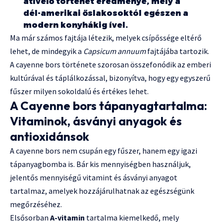
átívelő történet eredménye, mely a
dél-amerikai őslakosoktól egészen a
modern konyhákig ível.
Ma már számos fajtája létezik, melyek csípőssége eltérő
lehet, de mindegyik a
Capsicum annuum
fajtájába tartozik.
A cayenne bors története szorosan összefonódik az emberi
kultúrával és táplálkozással, bizonyítva, hogy egy egyszerű
fűszer milyen sokoldalú és értékes lehet.
A Cayenne bors tápanyagtartalma:
Vitaminok, ásványi anyagok és
antioxidánsok
A cayenne bors nem csupán egy fűszer, hanem egy igazi
tápanyagbomba is. Bár kis mennyiségben használjuk,
jelentős mennyiségű vitamint és ásványi anyagot
tartalmaz, amelyek hozzájárulhatnak az egészségünk
megőrzéséhez.
Elsősorban
A-vitamin
tartalma kiemelkedő, mely