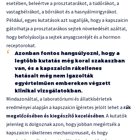
esetében, beleértve a prosztatarákot, a tüdőrákot, a
vastagbélrákot, a bőrrákot és a hasnyálmirigyrákot.
Például, egyes kutatások azt sugallják, hogy a kapszaicin
gátolhatja a prosztatarákos sejtek növekedését azáltal,
hogy befolyásolja a sejtek anyagcseréjét és a hormon
receptorokat.
Azonban fontos hangsúlyozni, hogy a
legtöbb kutatás még korai szakaszban
van, és a kapszaicin rákellenes
hatásait még nem igazolták
egyértelműen embereken végzett
klinikai vizsgálatokban.
Mindazonáltal, a laboratóriumi és állatkísérletek
eredményei alapján a kapszaicin ígéretes jelölt lehet a
rák
megelőzésében és kiegészítő kezelésében
. A kutatók
jelenleg is dolgoznak azon, hogy jobban megértsék a
kapszaicin rákellenes mechanizmusait, és hogy