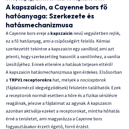
A kapszaicin, a Cayenne bors fő
hatóanyaga: Szerkezete és
hatásmechanizmusa
A Cayenne bors ereje a
kapszaicin
nevű vegyületben rejlik,
ez a fő hatóanyag, ami a csípősségért felelős. Kémiai
szerkezetét tekintve a kapszaicin egy
vanilloid
, ami azt
jelenti, hogy szerkezetileg hasonlít a vanillinhez, a vanília
ízesítőjéhez. Ennek ellenére a hatásuk teljesen eltérő!
A kapszaicin hatásmechanizmusa igen érdekes. Elsősorban
a
TRPV1 receptorokra
hat, melyek a
nociceptorok
(fájdalomérző idegvégződések) felületén találhatók. Ezek
a receptorok normál esetben a hőre és a fizikai sérülésre
reagálnak, jelezve a fájdalmat az agynak. A kapszaicin
azonban aktiválja ezeket a receptorokat, mintha hőhatás
érné a területet, ami magyarázza a Cayenne bors
fogyasztásakor érzett égető, forró érzést.