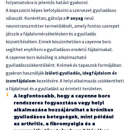
folyamatokra is jelentős hatást gyakorol.
A kapszaicin képes befolyásolni a szervezet gyulladásos
válaszát. Konkrétan, gátolja a
P anyag
nevű
neurotranszmitter termelődését, amely fontos szerepet
játszik a fájdalomérzékelésben és a gyulladás
közvetítésében. Ennek köszönhetően a cayenne bors
segíthet enyhíteni a gyulladásos eredetű fájdalmakat.
A cayenne bors külsőleg is alkalmazható
gyulladáscsökkentőként. Krémek és tapaszok formájában
gyakran használják
ízületi gyulladás, idegfájdalom és
izomfájdalom
kezelésére. A helyi alkalmazás csökkentheti
a fájdalmat és a gyulladást az érintett területen.
A legfontosabb, hogy a cayenne bors
rendszeres fogyasztása vagy helyi
alkalmazása hozzájárulhat a krónikus
gyulladásos betegségek, mint például
az arthritis, a fibromyalgia és a