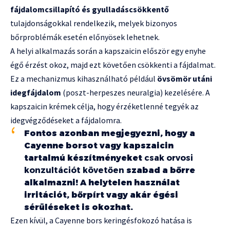
fájdalomcsillapító és gyulladáscsökkentő
tulajdonságokkal rendelkezik, melyek bizonyos
bőrproblémák esetén előnyösek lehetnek.
A helyi alkalmazás során a kapszaicin először egy enyhe
égő érzést okoz, majd ezt követően csökkenti a fájdalmat.
Ez a mechanizmus kihasználható például
övsömör utáni
idegfájdalom
(poszt-herpeszes neuralgia) kezelésére. A
kapszaicin krémek célja, hogy érzéketlenné tegyék az
idegvégződéseket a fájdalomra.
Fontos azonban megjegyezni, hogy a
Cayenne borsot vagy kapszaicin
tartalmú készítményeket
csak orvosi
konzultációt követően
szabad a bőrre
alkalmazni! A helytelen használat
irritációt, bőrpírt vagy akár égési
sérüléseket is okozhat.
Ezen kívül, a Cayenne bors keringésfokozó hatása is