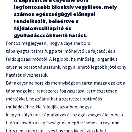
A kapszaicin a cayenne bors
legfontosabb bioaktív vegyülete, mely
számos egészségügyi előnnyel
rendelkezik, beleértve a
fájdalomcsillapító és
gyulladáscsökkentő hatást.
Fontos megjegyezni, hogy a cayenne bors
tápanyagtartalma függ a termőhelytől, a fajtától és a
feldolgozási módtól. A legjobb, ha minőségi, organikus
cayenne borsot választunk, hogy a lehető legtöbb jótékony
hatását élvezhessük.
Bár a cayenne bors kis mennyiségben tartalmazza ezeket a
tápanyagokat, rendszeres fogyasztása, természetesen
mértékkel, hozzájárulhat a szervezet optimális
működéséhez. Ne feledjük azonban, hogy a
kiegyensúlyozott táplálkozás és az egészséges életmód a
legfontosabb az egészségünk megőrzéséhez, a cayenne
bors pedig egy ízletes és hasznos kiegészítő lehet.