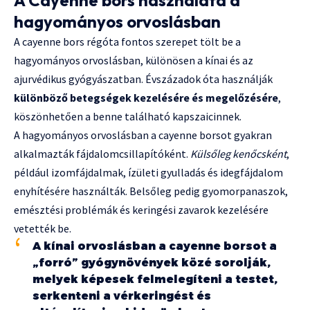
A Cayenne bors használata a
hagyományos orvoslásban
A cayenne bors régóta fontos szerepet tölt be a
hagyományos orvoslásban, különösen a kínai és az
ajurvédikus gyógyászatban. Évszázadok óta használják
különböző betegségek kezelésére és megelőzésére
,
köszönhetően a benne található kapszaicinnek.
A hagyományos orvoslásban a cayenne borsot gyakran
alkalmazták fájdalomcsillapítóként.
Külsőleg kenőcsként
,
például izomfájdalmak, ízületi gyulladás és idegfájdalom
enyhítésére használták. Belsőleg pedig gyomorpanaszok,
emésztési problémák és keringési zavarok kezelésére
vetették be.
A kínai orvoslásban a cayenne borsot a
„forró” gyógynövények közé sorolják,
melyek képesek felmelegíteni a testet,
serkenteni a vérkeringést és