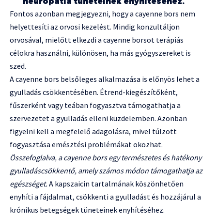
neuropátia tüneteinek enyhítéséhez.
Fontos azonban megjegyezni, hogy a cayenne bors nem
helyettesíti az orvosi kezelést. Mindig konzultáljon
orvosával, mielőtt elkezdi a cayenne borsot terápiás
célokra használni, különösen, ha más gyógyszereket is
szed.
A cayenne bors belsőleges alkalmazása is előnyös lehet a
gyulladás csökkentésében. Étrend-kiegészítőként,
fűszerként vagy teában fogyasztva támogathatja a
szervezetet a gyulladás elleni küzdelemben. Azonban
figyelni kell a megfelelő adagolásra, mivel túlzott
fogyasztása emésztési problémákat okozhat.
Összefoglalva, a cayenne bors egy természetes és hatékony
gyulladáscsökkentő, amely számos módon támogathatja az
egészséget.
A kapszaicin tartalmának köszönhetően
enyhíti a fájdalmat, csökkenti a gyulladást és hozzájárul a
krónikus betegségek tüneteinek enyhítéséhez.