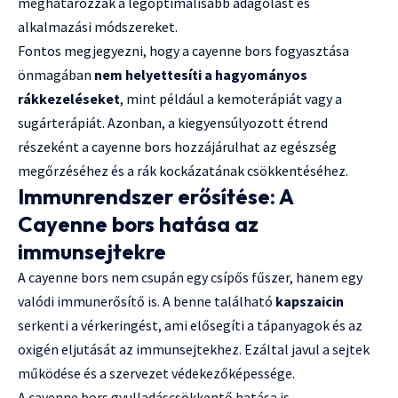
meghatározzák a legoptimálisabb adagolást és
alkalmazási módszereket.
Fontos megjegyezni, hogy a cayenne bors fogyasztása
önmagában
nem helyettesíti a hagyományos
rákkezeléseket
, mint például a kemoterápiát vagy a
sugárterápiát. Azonban, a kiegyensúlyozott étrend
részeként a cayenne bors hozzájárulhat az egészség
megőrzéséhez és a rák kockázatának csökkentéséhez.
Immunrendszer erősítése: A
Cayenne bors hatása az
immunsejtekre
A cayenne bors nem csupán egy csípős fűszer, hanem egy
valódi immunerősítő is. A benne található
kapszaicin
serkenti a vérkeringést, ami elősegíti a tápanyagok és az
oxigén eljutását az immunsejtekhez. Ezáltal javul a sejtek
működése és a szervezet védekezőképessége.
A cayenne bors gyulladáscsökkentő hatása is