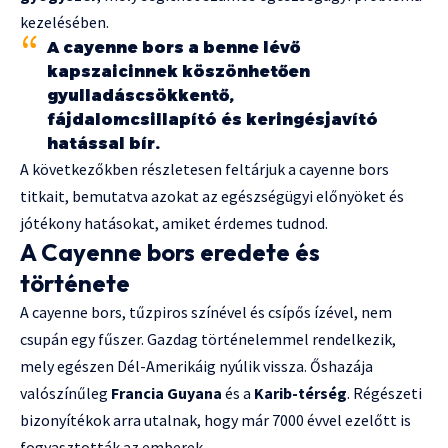
kezelésében.
A cayenne bors a benne lévő
kapszaicinnek köszönhetően
gyulladáscsökkentő,
fájdalomcsillapító és keringésjavító
hatással bír.
A következőkben részletesen feltárjuk a cayenne bors
titkait, bemutatva azokat az egészségügyi előnyöket és
jótékony hatásokat, amiket érdemes tudnod.
A Cayenne bors eredete és
története
A cayenne bors, tűzpiros színével és csípős ízével, nem
csupán egy fűszer. Gazdag történelemmel rendelkezik,
mely egészen Dél-Amerikáig nyúlik vissza. Őshazája
valószínűleg
Francia Guyana
és a
Karib-térség
. Régészeti
bizonyítékok arra utalnak, hogy már 7000 évvel ezelőtt is
fogyasztották az emberek.