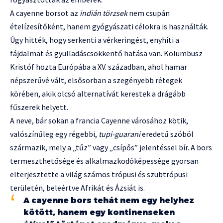
A cayenne borsot az
indián törzsek
nem csupán
ételízesítőként, hanem gyógyászati célokra is használták.
Úgy hitték, hogy serkenti a vérkeringést, enyhíti a
fájdalmat és gyulladáscsökkentő hatása van. Kolumbusz
Kristóf hozta Európába a XV. században, ahol hamar
népszerűvé vált, elsősorban a szegényebb rétegek
körében, akik olcsó alternatívát kerestek a drágább
fűszerek helyett.
A neve, bár sokan a francia Cayenne városához kötik,
valószínűleg egy régebbi,
tupi-guarani
eredetű szóból
származik, mely a „tűz” vagy „csípős” jelentéssel bír. A bors
termeszthetősége és alkalmazkodóképessége gyorsan
elterjesztette a világ számos trópusi és szubtrópusi
területén, beleértve Afrikát és Ázsiát is.
A cayenne bors tehát nem egy helyhez
kötött, hanem egy kontinenseken