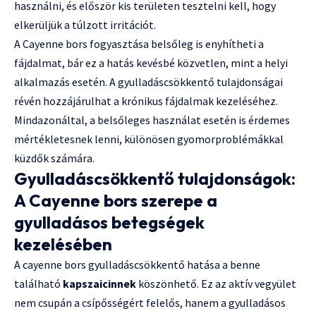
használni, és először kis területen tesztelni kell, hogy
elkerüljük a túlzott irritációt.
A Cayenne bors fogyasztása belsőleg is enyhítheti a
fájdalmat, bár ez a hatás kevésbé közvetlen, mint a helyi
alkalmazás esetén. A gyulladáscsökkentő tulajdonságai
révén hozzájárulhat a krónikus fájdalmak kezeléséhez.
Mindazonáltal, a belsőleges használat esetén is érdemes
mértékletesnek lenni, különösen gyomorproblémákkal
küzdők számára.
Gyulladáscsökkentő tulajdonságok:
A Cayenne bors szerepe a
gyulladásos betegségek
kezelésében
A cayenne bors gyulladáscsökkentő hatása a benne
található
kapszaicinnek
köszönhető. Ez az aktív vegyület
nem csupán a csípősségért felelős, hanem a gyulladásos