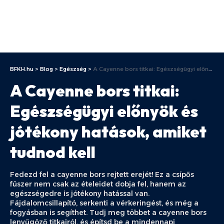
BFKH.hu
>
Blog
>
Egészség
>
A Cayenne bors titkai: Egészségügyi előnyök és jótékony hatások, amiket tudnod kell
A Cayenne bors titkai:
Egészségügyi előnyök és
jótékony hatások, amiket
tudnod kell
Fedezd fel a cayenne bors rejtett erejét! Ez a csípős
fűszer nem csak az ételeidet dobja fel, hanem az
egészségedre is jótékony hatással van.
Fájdalomcsillapító, serkenti a vérkeringést, és még a
fogyásban is segíthet. Tudj meg többet a cayenne bors
lenyűgöző titkairól, és építsd be a mindennapi