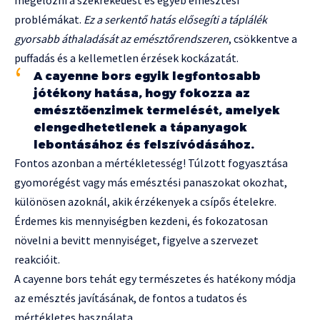
megelőzni a székrekedést és egyéb emésztési
problémákat.
Ez a serkentő hatás elősegíti a táplálék
gyorsabb áthaladását az emésztőrendszeren
, csökkentve a
puffadás és a kellemetlen érzések kockázatát.
A cayenne bors egyik legfontosabb
jótékony hatása, hogy fokozza az
emésztőenzimek termelését, amelyek
elengedhetetlenek a tápanyagok
lebontásához és felszívódásához.
Fontos azonban a mértékletesség! Túlzott fogyasztása
gyomorégést vagy más emésztési panaszokat okozhat,
különösen azoknál, akik érzékenyek a csípős ételekre.
Érdemes kis mennyiségben kezdeni, és fokozatosan
növelni a bevitt mennyiséget, figyelve a szervezet
reakcióit.
A cayenne bors tehát egy természetes és hatékony módja
az emésztés javításának, de fontos a tudatos és
mértékletes használata.