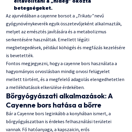
eltávolítani a „hideg” okozta
betegségeket.
Az ajurvédában a cayenne borsot a
„Trikatu”
nevű
gyógynövénykeverék egyik összetevőjeként alkalmazták,
melyet az emésztés javítására és a metabolizmus
serkentésére használtak. Emellett légúti
megbetegedések, például köhögés és megfázás kezelésére
is bevetették.
Fontos megjegyezni, hogy a cayenne bors használata a
hagyományos orvoslásban mindig orvosi felügyelet
mellett történt, és a megfelelő adagolás elengedhetetlen
a mellékhatások elkerülése érdekében.
Bőrgyógyászati alkalmazások: A
Cayenne bors hatása a bőrre
Bár a Cayenne bors leginkább a konyhában ismert, a
bőrgyógyászatban is érdekes felhasználási területei
vannak. Fő hatóanyaga, a kapszaicin, erős