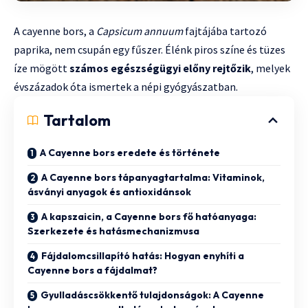
A cayenne bors, a
Capsicum annuum
fajtájába tartozó
paprika, nem csupán egy fűszer. Élénk piros színe és tüzes
íze mögött
számos egészségügyi előny rejtőzik
, melyek
évszázadok óta ismertek a népi gyógyászatban.
Tartalom
A Cayenne bors eredete és története
A Cayenne bors tápanyagtartalma: Vitaminok,
ásványi anyagok és antioxidánsok
A kapszaicin, a Cayenne bors fő hatóanyaga:
Szerkezete és hatásmechanizmusa
Fájdalomcsillapító hatás: Hogyan enyhíti a
Cayenne bors a fájdalmat?
Gyulladáscsökkentő tulajdonságok: A Cayenne