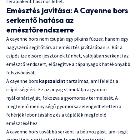
terápiaként hasznos lehet.
Emésztés javítása: A Cayenne bors
serkentő hatása az
emésztőrendszerre
A cayenne bors nem csupán egy pikáns fűszer, hanem egy
nagyszerű segítőtárs az emésztés javításában is. Bár a
csípős íze elsőre ijesztőnek tűnhet, valójában serkenti az
emésztőrendszert, elősegítve a tápanyagok hatékonyabb
felszívódását.
A cayenne bors
kapszaicint
tartalmaz, ami felelős a
csípősségéért. Ez az anyag stimulálja a gyomor
nyálkahártyáját, fokozva a gyomorsav termelését. A
megfelelő mennyiségű gyomorsav elengedhetetlen a
fehérjék lebontásához és a táplálék megfelelő
emésztéséhez.
A cayenne bors továbbá serkenti a bélmozgást, ami segít