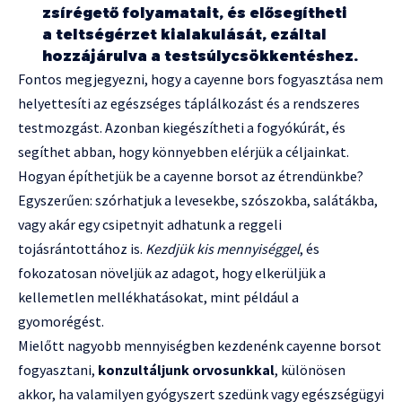
zsírégető folyamatait, és elősegítheti
a teltségérzet kialakulását, ezáltal
hozzájárulva a testsúlycsökkentéshez.
Fontos megjegyezni, hogy a cayenne bors fogyasztása nem
helyettesíti az egészséges táplálkozást és a rendszeres
testmozgást. Azonban kiegészítheti a fogyókúrát, és
segíthet abban, hogy könnyebben elérjük a céljainkat.
Hogyan építhetjük be a cayenne borsot az étrendünkbe?
Egyszerűen: szórhatjuk a levesekbe, szószokba, salátákba,
vagy akár egy csipetnyit adhatunk a reggeli
tojásrántottához is.
Kezdjük kis mennyiséggel
, és
fokozatosan növeljük az adagot, hogy elkerüljük a
kellemetlen mellékhatásokat, mint például a
gyomorégést.
Mielőtt nagyobb mennyiségben kezdenénk cayenne borsot
fogyasztani,
konzultáljunk orvosunkkal
, különösen
akkor, ha valamilyen gyógyszert szedünk vagy egészségügyi