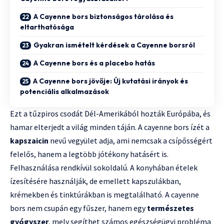
A Cayenne bors biztonságos tárolása és
eltarthatósága
Gyakran ismételt kérdések a Cayenne borsról
A Cayenne bors és a placebo hatás
A Cayenne bors jövője: Új kutatási irányok és
potenciális alkalmazások
Ezt a tűzpiros csodát Dél-Amerikából hozták Európába, és
hamar elterjedt a világ minden táján. A cayenne bors ízét a
kapszaicin
nevű vegyület adja, ami nemcsak a csípősségért
felelős, hanem a legtöbb jótékony hatásért is.
Felhasználása rendkívül sokoldalú. A konyhában ételek
ízesítésére használják, de emellett kapszulákban,
krémekben és tinktúrákban is megtalálható. A cayenne
bors nem csupán egy fűszer, hanem egy
természetes
gyógyszer
, mely segíthet számos egészségügyi probléma