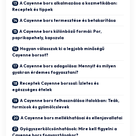
A Cayenne bors alkalmazása a kozmetikában:
Receptek és tippek
A Cayenne bors termesztése és betakarítása
A Cayenne bors különböző formái: Por,
paprikapehely, kapszula
Hogyan válasszuk ki a legjobb minőségű
Cayenne borsot?
A Cayenne bors adagolása: Mennyit és milyen
gyakran érdemes fogyasztani?
Receptek Cayenne borssal: Ízletes és
egészséges ételek
A Cayenne bors felhasználása italokban: Teák,
turmixok és gyümölcslevek
A Cayenne bors mellékhatásai és ellenjavallatai
Gyógyszerkölcsönhatások: Mire kell figyelni a
Cayenne bors fogyasztásakor?