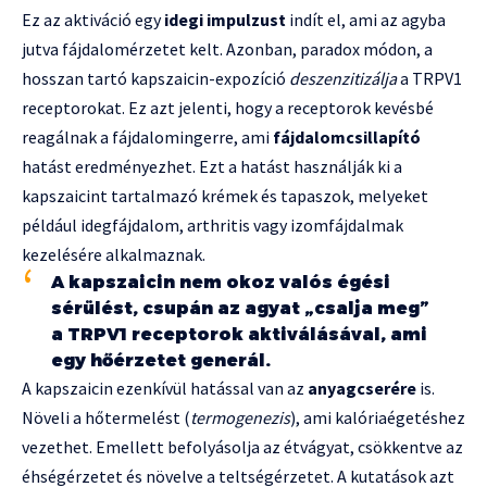
Ez az aktiváció egy
idegi impulzust
indít el, ami az agyba
jutva fájdalomérzetet kelt. Azonban, paradox módon, a
hosszan tartó kapszaicin-expozíció
deszenzitizálja
a TRPV1
receptorokat. Ez azt jelenti, hogy a receptorok kevésbé
reagálnak a fájdalomingerre, ami
fájdalomcsillapító
hatást eredményezhet. Ezt a hatást használják ki a
kapszaicint tartalmazó krémek és tapaszok, melyeket
például idegfájdalom, arthritis vagy izomfájdalmak
kezelésére alkalmaznak.
A kapszaicin nem okoz valós égési
sérülést, csupán az agyat „csalja meg”
a TRPV1 receptorok aktiválásával, ami
egy hőérzetet generál.
A kapszaicin ezenkívül hatással van az
anyagcserére
is.
Növeli a hőtermelést (
termogenezis
), ami kalóriaégetéshez
vezethet. Emellett befolyásolja az étvágyat, csökkentve az
éhségérzetet és növelve a teltségérzetet. A kutatások azt