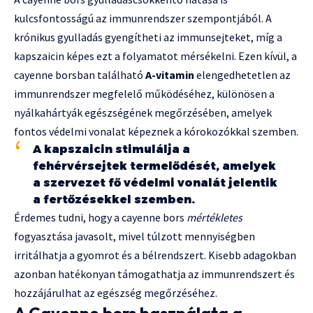
kulcsfontosságú az immunrendszer szempontjából. A
krónikus gyulladás gyengítheti az immunsejteket, míg a
kapszaicin képes ezt a folyamatot mérsékelni. Ezen kívül, a
cayenne borsban található
A-vitamin
elengedhetetlen az
immunrendszer megfelelő működéséhez, különösen a
nyálkahártyák egészségének megőrzésében, amelyek
fontos védelmi vonalat képeznek a kórokozókkal szemben.
A kapszaicin stimulálja a
fehérvérsejtek termelődését, amelyek
a szervezet fő védelmi vonalát jelentik
a fertőzésekkel szemben.
Érdemes tudni, hogy a cayenne bors
mértékletes
fogyasztása javasolt, mivel túlzott mennyiségben
irritálhatja a gyomrot és a bélrendszert. Kisebb adagokban
azonban hatékonyan támogathatja az immunrendszert és
hozzájárulhat az egészség megőrzéséhez.