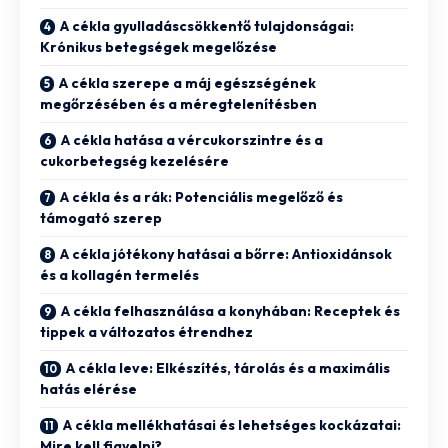
A cékla gyulladáscsökkentő tulajdonságai:
Krónikus betegségek megelőzése
A cékla szerepe a máj egészségének
megőrzésében és a méregtelenítésben
A cékla hatása a vércukorszintre és a
cukorbetegség kezelésére
A cékla és a rák: Potenciális megelőző és
támogató szerep
A cékla jótékony hatásai a bőrre: Antioxidánsok
és a kollagén termelés
A cékla felhasználása a konyhában: Receptek és
tippek a változatos étrendhez
A cékla leve: Elkészítés, tárolás és a maximális
hatás elérése
A cékla mellékhatásai és lehetséges kockázatai:
Mire kell figyelni?