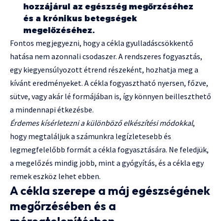
hozzájárul az egészség megőrzéséhez
és a krónikus betegségek
megelőzéséhez.
Fontos megjegyezni, hogy a cékla gyulladáscsökkentő
hatása nem azonnali csodaszer. A rendszeres fogyasztás,
egy kiegyensúlyozott étrend részeként, hozhatja meg a
kívánt eredményeket. A cékla fogyasztható nyersen, főzve,
sütve, vagy akár lé formájában is, így könnyen beilleszthető
a mindennapi étkezésbe.
Érdemes kísérletezni a különböző elkészítési módokkal
,
hogy megtaláljuk a számunkra legízletesebb és
legmegfelelőbb formát a cékla fogyasztására. Ne feledjük,
a megelőzés mindig jobb, mint a gyógyítás, és a cékla egy
remek eszköz lehet ebben.
A cékla szerepe a máj egészségének
megőrzésében és a