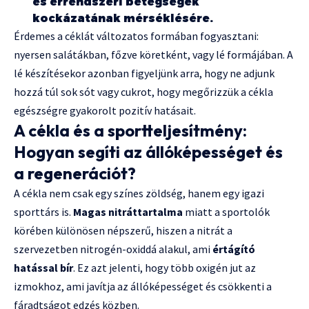
és érrendszeri betegségek
kockázatának mérséklésére.
Érdemes a céklát változatos formában fogyasztani:
nyersen salátákban, főzve köretként, vagy lé formájában. A
lé készítésekor azonban figyeljünk arra, hogy ne adjunk
hozzá túl sok sót vagy cukrot, hogy megőrizzük a cékla
egészségre gyakorolt pozitív hatásait.
A cékla és a sportteljesítmény:
Hogyan segíti az állóképességet és
a regenerációt?
A cékla nem csak egy színes zöldség, hanem egy igazi
sporttárs is.
Magas nitráttartalma
miatt a sportolók
körében különösen népszerű, hiszen a nitrát a
szervezetben nitrogén-oxiddá alakul, ami
értágító
hatással bír
. Ez azt jelenti, hogy több oxigén jut az
izmokhoz, ami javítja az állóképességet és csökkenti a
fáradtságot edzés közben.