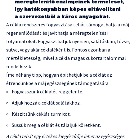
méregtelenítő enzimjeinek termelését,
így hatékonyabban képes eltávolítani
a szervezetből a káros anyagokat.
A cékla rendszeres fogyasztása tehát támogathatja a máj
regenerálódását és javíthatja a méregtelenítési
folyamatokat. Fogyaszthatjuk nyersen, salátákban, főzve,
sütve, vagy akár céklaléként is. Fontos azonban a
mértékletesség, mivel a cékla magas cukortartalommal
rendelkezik.
Íme néhány tipp, hogyan építhetjük be a céklát az
étrendünkbe a máj egészségének támogatására:
Fogyasszunk céklalét reggelente.
Adjuk hozzá a céklát salátákhoz.
Készítsünk céklás turmixot.
Süssük meg a céklát és tálaljuk köretként.
A cékla tehát egy értékes kiegészítője lehet az egészséges