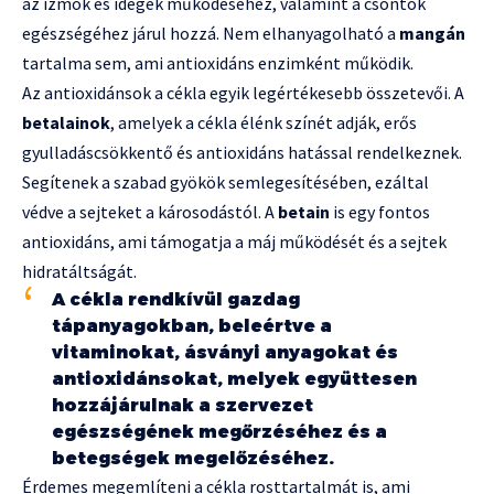
az izmok és idegek működéséhez, valamint a csontok
egészségéhez járul hozzá. Nem elhanyagolható a
mangán
tartalma sem, ami antioxidáns enzimként működik.
Az antioxidánsok a cékla egyik legértékesebb összetevői. A
betalainok
, amelyek a cékla élénk színét adják, erős
gyulladáscsökkentő és antioxidáns hatással rendelkeznek.
Segítenek a szabad gyökök semlegesítésében, ezáltal
védve a sejteket a károsodástól. A
betain
is egy fontos
antioxidáns, ami támogatja a máj működését és a sejtek
hidratáltságát.
A cékla rendkívül gazdag
tápanyagokban, beleértve a
vitaminokat, ásványi anyagokat és
antioxidánsokat, melyek együttesen
hozzájárulnak a szervezet
egészségének megőrzéséhez és a
betegségek megelőzéséhez.
Érdemes megemlíteni a cékla rosttartalmát is, ami