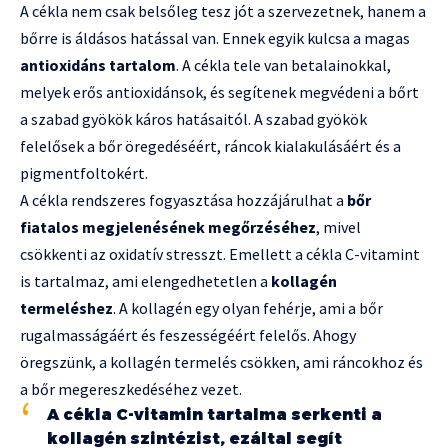
A cékla nem csak belsőleg tesz jót a szervezetnek, hanem a
bőrre is áldásos hatással van. Ennek egyik kulcsa a magas
antioxidáns tartalom
. A cékla tele van betalainokkal,
melyek erős antioxidánsok, és segítenek megvédeni a bőrt
a szabad gyökök káros hatásaitól. A szabad gyökök
felelősek a bőr öregedéséért, ráncok kialakulásáért és a
pigmentfoltokért.
A cékla rendszeres fogyasztása hozzájárulhat a
bőr
fiatalos megjelenésének megőrzéséhez
, mivel
csökkenti az oxidatív stresszt. Emellett a cékla C-vitamint
is tartalmaz, ami elengedhetetlen a
kollagén
termeléshez
. A kollagén egy olyan fehérje, ami a bőr
rugalmasságáért és feszességéért felelős. Ahogy
öregszünk, a kollagén termelés csökken, ami ráncokhoz és
a bőr megereszkedéséhez vezet.
A cékla C-vitamin tartalma serkenti a
kollagén szintézist, ezáltal segít