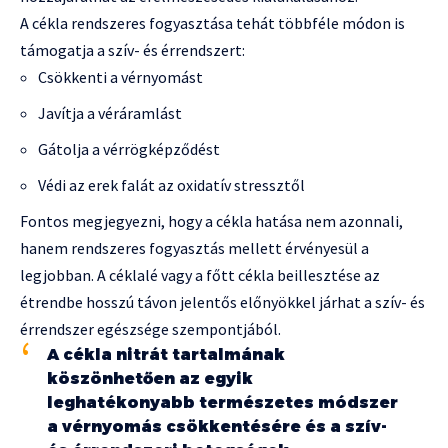
A cékla rendszeres fogyasztása tehát többféle módon is
támogatja a szív- és érrendszert:
Csökkenti a vérnyomást
Javítja a véráramlást
Gátolja a vérrögképződést
Védi az erek falát az oxidatív stressztől
Fontos megjegyezni, hogy a cékla hatása nem azonnali,
hanem rendszeres fogyasztás mellett érvényesül a
legjobban. A céklalé vagy a főtt cékla beillesztése az
étrendbe hosszú távon jelentős előnyökkel járhat a szív- és
érrendszer egészsége szempontjából.
A cékla nitrát tartalmának
köszönhetően az egyik
leghatékonyabb természetes módszer
a vérnyomás csökkentésére és a szív-