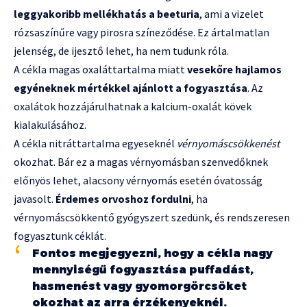
leggyakoribb mellékhatás a beeturia
, ami a vizelet
rózsaszínűre vagy pirosra színeződése. Ez ártalmatlan
jelenség, de ijesztő lehet, ha nem tudunk róla.
A cékla magas oxaláttartalma miatt
vesekőre hajlamos
egyéneknek mértékkel ajánlott a fogyasztása
. Az
oxalátok hozzájárulhatnak a kalcium-oxalát kövek
kialakulásához.
A cékla nitráttartalma egyeseknél
vérnyomáscsökkenést
okozhat. Bár ez a magas vérnyomásban szenvedőknek
előnyös lehet, alacsony vérnyomás esetén óvatosság
javasolt.
Érdemes orvoshoz fordulni
, ha
vérnyomáscsökkentő gyógyszert szedünk, és rendszeresen
fogyasztunk céklát.
Fontos megjegyezni, hogy a cékla nagy
mennyiségű fogyasztása puffadást,
hasmenést vagy gyomorgörcsöket
okozhat az arra érzékenyeknél.