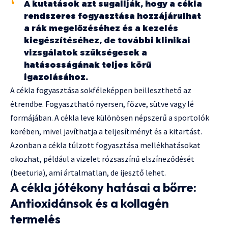
A kutatások azt sugallják, hogy a cékla
rendszeres fogyasztása hozzájárulhat
a rák megelőzéséhez és a kezelés
kiegészítéséhez, de további klinikai
vizsgálatok szükségesek a
hatásosságának teljes körű
igazolásához.
A cékla fogyasztása sokféleképpen beilleszthető az
étrendbe. Fogyasztható nyersen, főzve, sütve vagy lé
formájában. A cékla leve különösen népszerű a sportolók
körében, mivel javíthatja a teljesítményt és a kitartást.
Azonban a cékla túlzott fogyasztása mellékhatásokat
okozhat, például a vizelet rózsaszínű elszíneződését
(beeturia), ami ártalmatlan, de ijesztő lehet.
A cékla jótékony hatásai a bőrre:
Antioxidánsok és a kollagén
termelés