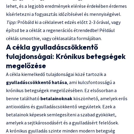
lehet, és a legjobb eredmények elérése érdekében érdemes
kísérletezni a fogyasztás időzítésével és mennyiségével.
Tipp:
Próbáld ki a céklalevet edzés előtt 2-3 órával, vagy
építsd be a céklát a regenerációs étrendedbe! Például
céklás smoothie, vagy céklasaláta formájában.
A cékla gyulladáscsökkentő
tulajdonságai: Krónikus betegségek
megelőzése
A cékla kiemelkedő tulajdonságai közé tartozik a
gyulladáscsökkentő hatása
, ami kulcsfontosságú a
krónikus betegségek megelőzésében. Ez elsősorban a
benne található
betalainoknak
köszönhető, amelyek erős
antioxidáns és gyulladáscsökkentő vegyületek. Ezek a
betalainok képesek semlegesíteni a szabad gyököket,
amelyek a sejtkárosodásért és a gyulladásért felelősek.
A krónikus gyulladás szinte minden modern betegség