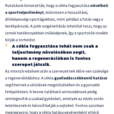
Kutatások kimutatták, hogy a cékla fogyasztása
növelheti
a sportteljesítményt
, különösen a hosszútávú,
állóképességi sportágakban, mint például a futás vagy a
kerékpározás. A jobb oxigénellátás lehetővé teszi, hogy az
izmok hatékonyabban működjenek, így a sportolók tovább
bírják a terhelést.
A cékla fogyasztása tehát nem csak a
teljesítmény növelésében segít,
hanem a regenerációban is fontos
szerepet játszik.
Az intenzív edzések után a szervezetnek időre van szüksége
a regenerálódáshoz. A cékla
gyulladáscsökkentő hatásai
segíthetnek a sérülések megelőzésében és a gyorsabb
felépülésben. A benne található antioxidánsok pedig
semlegesítik a szabad gyököket, amelyek az edzés során
keletkeznek és károsíthatják a sejteket. Fontos azonban
megjegyezni, hogy a cékla hatása egyénenként eltérő