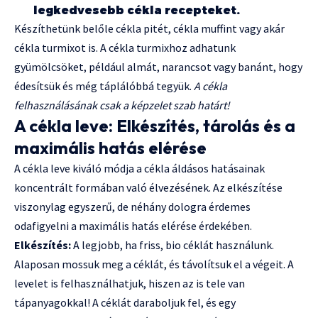
legkedvesebb cékla recepteket.
Készíthetünk belőle cékla pitét, cékla muffint vagy akár
cékla turmixot is. A cékla turmixhoz adhatunk
gyümölcsöket, például almát, narancsot vagy banánt, hogy
édesítsük és még táplálóbbá tegyük.
A cékla
felhasználásának csak a képzelet szab határt!
A cékla leve: Elkészítés, tárolás és a
maximális hatás elérése
A cékla leve kiváló módja a cékla áldásos hatásainak
koncentrált formában való élvezésének. Az elkészítése
viszonylag egyszerű, de néhány dologra érdemes
odafigyelni a maximális hatás elérése érdekében.
Elkészítés:
A legjobb, ha friss, bio céklát használunk.
Alaposan mossuk meg a céklát, és távolítsuk el a végeit. A
levelet is felhasználhatjuk, hiszen az is tele van
tápanyagokkal! A céklát daraboljuk fel, és egy