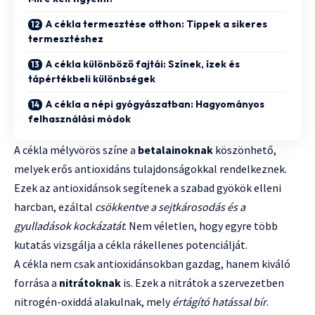
A cékla termesztése otthon: Tippek a sikeres
termesztéshez
A cékla különböző fajtái: Színek, ízek és
tápértékbeli különbségek
A cékla a népi gyógyászatban: Hagyományos
felhasználási módok
A cékla mélyvörös színe a
betalainoknak
köszönhető,
melyek erős antioxidáns tulajdonságokkal rendelkeznek.
Ezek az antioxidánsok segítenek a szabad gyökök elleni
harcban, ezáltal
csökkentve a sejtkárosodás és a
gyulladások kockázatát
. Nem véletlen, hogy egyre több
kutatás vizsgálja a cékla rákellenes potenciálját.
A cékla nem csak antioxidánsokban gazdag, hanem kiváló
forrása a
nitrátoknak
is. Ezek a nitrátok a szervezetben
nitrogén-oxiddá alakulnak, mely
értágító hatással bír
.