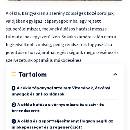
A cékla, bár gyakran a szerény zöldségek közé soroljuk,
valójában egy igazi tápanyagbomba, egy rejtett
szuperélelmiszer, melynek áldásos hatásai messze
túlmutatnak egyszerű ízén. Sokak számára talán nem a
legkedveltebb zöldség, pedig rendszeres fogyasztása
jelentősen hozzájárulhat egészségünk megőrzéséhez és
szervezetünk optimális működéséhez.
Tartalom
A cékla tápanyagtartalma: Vitaminok, ásványi
anyagok és antioxidánsok
A cékla hatása a vérnyomásra és a szív- és
érrendszerre
A cékla és a sportteljesítmény: Hogyan segíti az
állóképességet és a regenerációt?