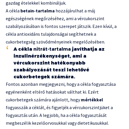
gazdag ételekkel kombináljuk.
A cékla
betain-tartalma
hozzájárulhat a máj
egészségének megőrzéséhez, ami a vércukorszint
szabályozásában is fontos szerepet játszik. Ezen kívül, a
cékla antioxidáns tulajdonságai segíthetnek a
cukorbetegség szövődményeinek megelőzésében.
A cékla
nitrát-tartalma
javíthatja az
inzulinérzékenységet, ami a
vércukorszint hatékonyabb
szabályozását teszi lehetővé
cukorbetegek számára.
Fontos azonban megjegyezni, hogy a cékla fogyasztása
egyénenként eltérő hatásokat válthat ki. Ezért
cukorbetegek számára ajánlott, hogy
mértékkel
fogyasszák a céklát, és figyeljék a vércukorszintjüket a
fogyasztás után. A legjobb, ha a cékla fogyasztását
megbeszélik kezelőorvosukkal vagy dietetikusukkal.