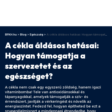
BFKH.hu
>
Blog
>
Egészség
>
A cékla áldásos hatásai: Hogyan támogatja a szervezetet és az egészséget?
A cékla áldásos hatásai:
Hogyan támogatja a
szervezetet és az
egészséget?
A cékla nem csak egy egyszerű zöldség, hanem igazi
vitaminbomba! Tele van antioxidánsokkal és
tápanyagokkal, amelyek támogatják a szív- és
érrendszert, javítják a vérkeringést és növelik az
energiaszintet. Fedezd fel, hogyan építheted be ezt a
szuperélelmiszert a mindennapi étrendedbe, hogy