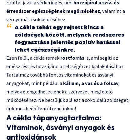
Ezáltal javul a vérkeringés, ami
hozzájárul a szív- és
érrendszer egészségének megőrzéséhez
, valamint a
vérnyomás csökkentéséhez.
A cékla tehát egy rejtett kincs a
zöldségek között, melynek rendszeres
fogyasztása jelentős pozitív hatással
lehet egészségünkre.
Ezen felül, a cékla remek
rostforrás
is, ami segíti az
emésztést és hozzájárul a teltségérzet kialakulásához.
Tartalmaz továbbá fontos vitaminokat és ásványi
anyagokat, mint például a
kálium, a vas és a folsav
,
melyek elengedhetetlenek a szervezet megfelelő
működéséhez. Ne becsüljük alá ezt a sokoldalú zöldséget,
érdemes beépíteni étrendünkbe!
A cékla tápanyagtartalma:
Vitaminok, ásványi anyagok és
antioxidánsok