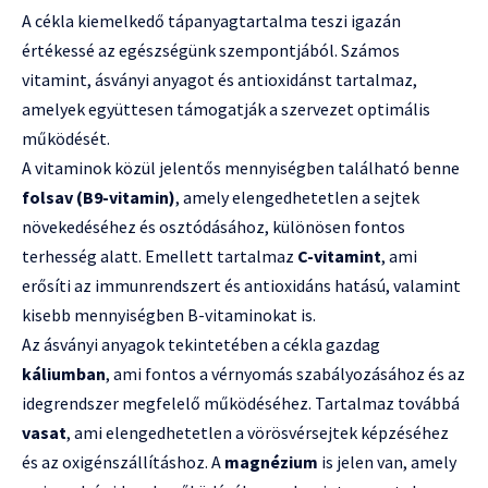
A cékla kiemelkedő tápanyagtartalma teszi igazán
értékessé az egészségünk szempontjából. Számos
vitamint, ásványi anyagot és antioxidánst tartalmaz,
amelyek együttesen támogatják a szervezet optimális
működését.
A vitaminok közül jelentős mennyiségben található benne
folsav (B9-vitamin)
, amely elengedhetetlen a sejtek
növekedéséhez és osztódásához, különösen fontos
terhesség alatt. Emellett tartalmaz
C-vitamint
, ami
erősíti az immunrendszert és antioxidáns hatású, valamint
kisebb mennyiségben B-vitaminokat is.
Az ásványi anyagok tekintetében a cékla gazdag
káliumban
, ami fontos a vérnyomás szabályozásához és az
idegrendszer megfelelő működéséhez. Tartalmaz továbbá
vasat
, ami elengedhetetlen a vörösvérsejtek képzéséhez
és az oxigénszállításhoz. A
magnézium
is jelen van, amely