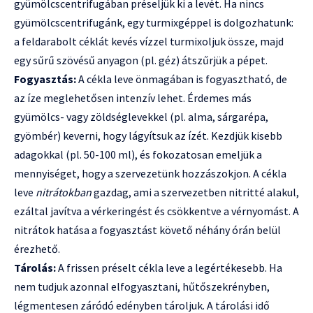
gyümölcscentrifugában préseljük ki a levét. Ha nincs
gyümölcscentrifugánk, egy turmixgéppel is dolgozhatunk:
a feldarabolt céklát kevés vízzel turmixoljuk össze, majd
egy sűrű szövésű anyagon (pl. géz) átszűrjük a pépet.
Fogyasztás:
A cékla leve önmagában is fogyasztható, de
az íze meglehetősen intenzív lehet. Érdemes más
gyümölcs- vagy zöldséglevekkel (pl. alma, sárgarépa,
gyömbér) keverni, hogy lágyítsuk az ízét. Kezdjük kisebb
adagokkal (pl. 50-100 ml), és fokozatosan emeljük a
mennyiséget, hogy a szervezetünk hozzászokjon. A cékla
leve
nitrátokban
gazdag, ami a szervezetben nitritté alakul,
ezáltal javítva a vérkeringést és csökkentve a vérnyomást. A
nitrátok hatása a fogyasztást követő néhány órán belül
érezhető.
Tárolás:
A frissen préselt cékla leve a legértékesebb. Ha
nem tudjuk azonnal elfogyasztani, hűtőszekrényben,
légmentesen záródó edényben tároljuk. A tárolási idő