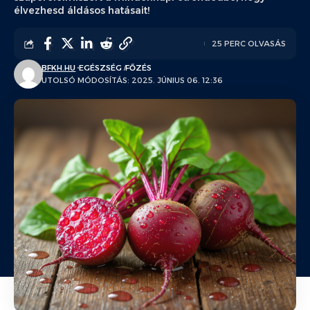
élvezhesd áldásos hatásait!
25 PERC OLVASÁS
BFKH.HU
EGÉSZSÉG
FŐZÉS
UTOLSÓ MÓDOSÍTÁS: 2025. JÚNIUS 06. 12:36