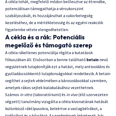
A cékla tehát, megfelelő módon beillesztve az étrendbe,
potenciálisan támogathatja a vércukorszint
szabályozását, és hozzájárulhat a cukorbetegség
kezeléséhez, de a mértékletesség és az egyéni reakciók
figyelembe vétele elengedhetetlen.
A cékla és a rák: Potenciális
megelőző és támogató szerep
A cékla rákellenes potenciálja régóta a kutatások
fókuszában áll. Elsősorban a benne található
betain
nevű
vegyületnek tulajdonítják ezt a hatást, mely antioxidáns és
gyulladáscsökkentő tulajdonságokkal rendelkezik. A betain
segíthet a sejtek védelmében a károsodásokkal szemben,
amelyek rákos sejtek kialakulásához vezethetnek.
Számos
in vitro
(laboratóriumi) és
in vivo
(élő szervezeten
végzett) tanulmány vizsgálta a cékla kivonatának hatását
különböző ráktípusokra, beleértve a vastagbélrákot, a
tüdőrákot és a bőrrákot. Az eredmények ígéretesek, bár