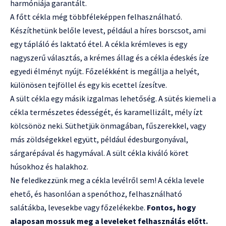
harmóniája garantált.
A főtt cékla még többféleképpen felhasználható.
Készíthetünk belőle levest, például a híres borscsot, ami
egy tápláló és laktató étel. A cékla krémleves is egy
nagyszerű választás, a krémes állag és a cékla édeskés íze
egyedi élményt nyújt. Főzelékként is megállja a helyét,
különösen tejföllel és egy kis ecettel ízesítve.
A sült cékla egy másik izgalmas lehetőség. A sütés kiemeli a
cékla természetes édességét, és karamellizált, mély ízt
kölcsönöz neki. Süthetjük önmagában, fűszerekkel, vagy
más zöldségekkel együtt, például édesburgonyával,
sárgarépával és hagymával. A sült cékla kiváló köret
húsokhoz és halakhoz.
Ne feledkezzünk meg a cékla levélről sem! A cékla levele
ehető, és hasonlóan a spenóthoz, felhasználható
salátákba, levesekbe vagy főzelékekbe.
Fontos, hogy
alaposan mossuk meg a leveleket felhasználás előtt.