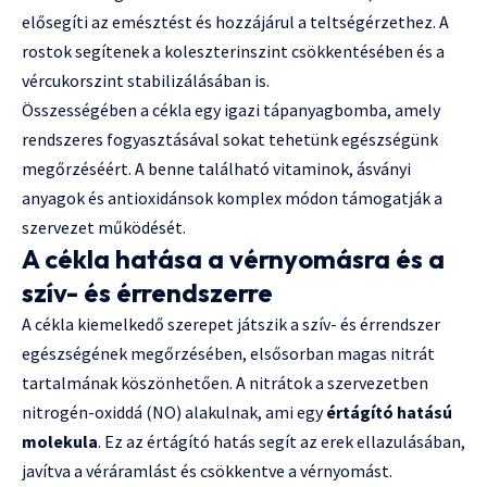
elősegíti az emésztést és hozzájárul a teltségérzethez. A
rostok segítenek a koleszterinszint csökkentésében és a
vércukorszint stabilizálásában is.
Összességében a cékla egy igazi tápanyagbomba, amely
rendszeres fogyasztásával sokat tehetünk egészségünk
megőrzéséért. A benne található vitaminok, ásványi
anyagok és antioxidánsok komplex módon támogatják a
szervezet működését.
A cékla hatása a vérnyomásra és a
szív- és érrendszerre
A cékla kiemelkedő szerepet játszik a szív- és érrendszer
egészségének megőrzésében, elsősorban magas nitrát
tartalmának köszönhetően. A nitrátok a szervezetben
nitrogén-oxiddá (NO) alakulnak, ami egy
értágító hatású
molekula
. Ez az értágító hatás segít az erek ellazulásában,
javítva a véráramlást és csökkentve a vérnyomást.