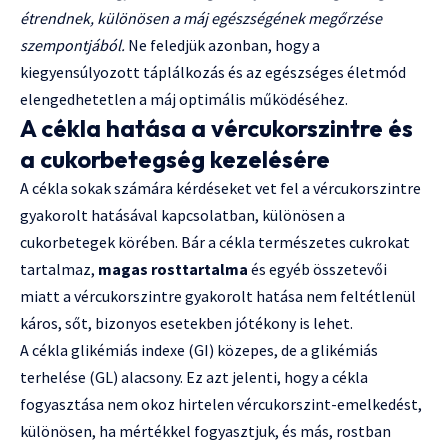
étrendnek, különösen a máj egészségének megőrzése
szempontjából.
Ne feledjük azonban, hogy a
kiegyensúlyozott táplálkozás és az egészséges életmód
elengedhetetlen a máj optimális működéséhez.
A cékla hatása a vércukorszintre és
a cukorbetegség kezelésére
A cékla sokak számára kérdéseket vet fel a vércukorszintre
gyakorolt hatásával kapcsolatban, különösen a
cukorbetegek körében. Bár a cékla természetes cukrokat
tartalmaz,
magas rosttartalma
és egyéb összetevői
miatt a vércukorszintre gyakorolt hatása nem feltétlenül
káros, sőt, bizonyos esetekben jótékony is lehet.
A cékla glikémiás indexe (GI) közepes, de a glikémiás
terhelése (GL) alacsony. Ez azt jelenti, hogy a cékla
fogyasztása nem okoz hirtelen vércukorszint-emelkedést,
különösen, ha mértékkel fogyasztjuk, és más, rostban