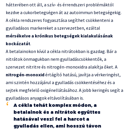
hátterében ott áll, a szív- és érrendszeri problémáktól
kezdve a cukorbetegségen át az autoimmun betegségekig.
A cékla rendszeres fogyasztása segíthet csökkenteni a
gyulladásos markereket a szervezetben, ezáltal
mérsékelve a krónikus betegségek kialakulásának
kockázatát
.
A betalainokon kívül a cékla nitrátokban is gazdag. Bár a
nitrátok önmagukban nem gyulladáscsökkentők, a
szervezet nitritre és nitrogén-monoxidra alakítja őket. A
nitrogén-monoxid
értágító hatású, javítja a vérkeringést,
ami szintén hozzájárul a gyulladás csökkentéséhez és a
sejtek megfelelő oxigénellátásához. A jobb keringés segít a
gyulladásos anyagok eltávolításában is.
A cékla tehát komplex módon, a
betalainok és a nitrátok együttes
hatásával veszi fel a harcot a
gyulladás ellen, ami hosszú távon