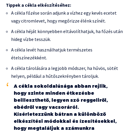
Tippek a cékla elkészítéséhez:
A cékla főzése során adjunk a vízhez egy kevés ecetet
vagy citromlevet, hogy megőrizze élénk színét.
A cékla héját könnyebben eltávolíthatjuk, ha főzés után
hideg vízbe tesszük.
A cékla levét használhatjuk természetes
ételszínezékként.
A cékla tárolására a legjobb módszer, ha hűvös, sötét
helyen, például a hűtőszekrényben tároljuk.
A cékla sokoldalúsága abban rejlik,
hogy szinte minden étkezésbe
beilleszthető, legyen szó reggeliről,
ebédről vagy vacsoráról.
Kísérletezzünk bátran a különböző
elkészítési módokkal és ízesítésekkel,
hogy megtaláljuk a számunkra