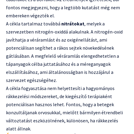
fontos megjegyezni, hogy a legtöbb kutatást még nem
embereken végezték el.
A cékla tartalmaz továbbá
nitrátokat
, melyek a
szervezetben nitrogén-oxiddá alakulnak. A nitrogén-oxid
javíthatja a véráramlást és az oxigénellátást, ami
potenciálisan segíthet a rákos sejtek növekedésének
gátlásában. A megfelelő véráramlás elengedhetetlen a
tápanyagok célba juttatásához és a méreganyagok
elszállításához, ami általánosságban is hozzájárul a
szervezet egészségéhez.
A cékla fogyasztása nem helyettesíti a hagyományos
rákkezelési módszereket, de kiegészítő terápiaként
potenciálisan hasznos lehet. Fontos, hogy a betegek
konzultáljanak orvosukkal, mielőtt bármilyen étrendbeli
változtatást eszközölnének, különösen, ha rákkezelés
alatt állnak.