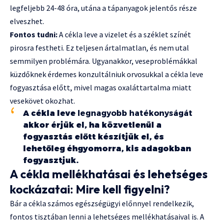
legfeljebb 24-48 óra, utána a tápanyagok jelentős része
elveszhet.
Fontos tudni:
A cékla leve a vizelet és a széklet színét
pirosra festheti. Ez teljesen ártalmatlan, és nem utal
semmilyen problémára. Ugyanakkor, veseproblémákkal
küzdőknek érdemes konzultálniuk orvosukkal a cékla leve
fogyasztása előtt, mivel magas oxaláttartalma miatt
vesekövet okozhat.
A cékla leve
legnagyobb hatékonyságát
akkor érjük el, ha közvetlenül a
fogyasztás előtt készítjük el, és
lehetőleg éhgyomorra, kis adagokban
fogyasztjuk.
A cékla mellékhatásai és lehetséges
kockázatai: Mire kell figyelni?
Bár a cékla számos egészségügyi előnnyel rendelkezik,
fontos tisztában lenni a lehetséges mellékhatásaival is. A