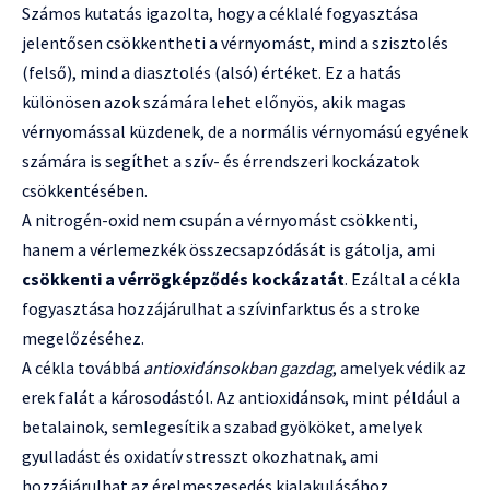
Számos kutatás igazolta, hogy a céklalé fogyasztása
jelentősen csökkentheti a vérnyomást, mind a szisztolés
(felső), mind a diasztolés (alsó) értéket. Ez a hatás
különösen azok számára lehet előnyös, akik magas
vérnyomással küzdenek, de a normális vérnyomású egyének
számára is segíthet a szív- és érrendszeri kockázatok
csökkentésében.
A nitrogén-oxid nem csupán a vérnyomást csökkenti,
hanem a vérlemezkék összecsapzódását is gátolja, ami
csökkenti a vérrögképződés kockázatát
. Ezáltal a cékla
fogyasztása hozzájárulhat a szívinfarktus és a stroke
megelőzéséhez.
A cékla továbbá
antioxidánsokban gazdag
, amelyek védik az
erek falát a károsodástól. Az antioxidánsok, mint például a
betalainok, semlegesítik a szabad gyököket, amelyek
gyulladást és oxidatív stresszt okozhatnak, ami
hozzájárulhat az érelmeszesedés kialakulásához.