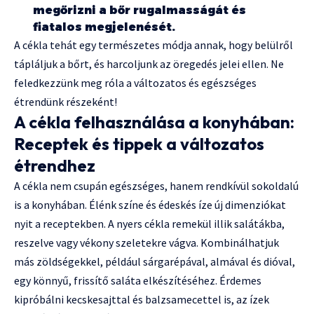
megőrizni a bőr rugalmasságát és
fiatalos megjelenését.
A cékla tehát egy természetes módja annak, hogy belülről
tápláljuk a bőrt, és harcoljunk az öregedés jelei ellen. Ne
feledkezzünk meg róla a változatos és egészséges
étrendünk részeként!
A cékla felhasználása a konyhában:
Receptek és tippek a változatos
étrendhez
A cékla nem csupán egészséges, hanem rendkívül sokoldalú
is a konyhában. Élénk színe és édeskés íze új dimenziókat
nyit a receptekben. A nyers cékla remekül illik salátákba,
reszelve vagy vékony szeletekre vágva. Kombinálhatjuk
más zöldségekkel, például sárgarépával, almával és dióval,
egy könnyű, frissítő saláta elkészítéséhez. Érdemes
kipróbálni kecskesajttal és balzsamecettel is, az ízek