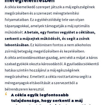
méregtelenítésben
A cékla kiemelkedő szerepet játszik a máj egészségének
megőrzésében és a szervezet méregtelenítési
folyamataiban. Ez a gyökérzöldség tele van olyan
tápanyagokkal, amelyek támogatják a máj optimális
működését.
A betain, egy fontos vegyület a céklában,
serkenti a májsejtek működését, és segít a zsírok
lebontásában.
Ez különösen fontos a nem alkoholos
zsírmáj betegség megelőzésében és kezelésében.
A cékla antioxidánsokban gazdag, ami védi a májat a káros
szabad gyökök okozta károsodástól. A gyulladáscsökkentő
hatása szintén hozzájárul a máj egészségének
megőrzéséhez. Emellett a cékla rosttartalma segíti a
méreganyagok eltávolítását a szervezetből a
bélrendszeren keresztül.
A cékla egyik legfontosabb
tulajdonsága, hogy serkenti a máj