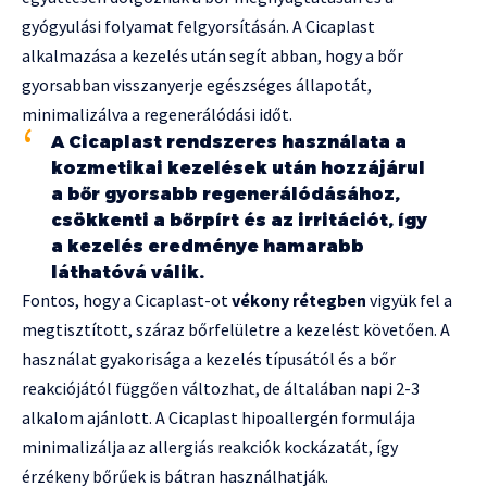
gyógyulási folyamat felgyorsításán. A Cicaplast
alkalmazása a kezelés után segít abban, hogy a bőr
gyorsabban visszanyerje egészséges állapotát,
minimalizálva a regenerálódási időt.
A Cicaplast rendszeres használata a
kozmetikai kezelések után hozzájárul
a bőr gyorsabb regenerálódásához,
csökkenti a bőrpírt és az irritációt, így
a kezelés eredménye hamarabb
láthatóvá válik.
Fontos, hogy a Cicaplast-ot
vékony rétegben
vigyük fel a
megtisztított, száraz bőrfelületre a kezelést követően. A
használat gyakorisága a kezelés típusától és a bőr
reakciójától függően változhat, de általában napi 2-3
alkalom ajánlott. A Cicaplast hipoallergén formulája
minimalizálja az allergiás reakciók kockázatát, így
érzékeny bőrűek is bátran használhatják.