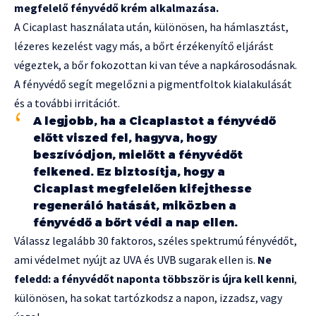
megfelelő fényvédő krém alkalmazása.
A Cicaplast használata után, különösen, ha hámlasztást,
lézeres kezelést vagy más, a bőrt érzékenyítő eljárást
végeztek, a bőr fokozottan ki van téve a napkárosodásnak.
A fényvédő segít megelőzni a pigmentfoltok kialakulását
és a további irritációt.
A legjobb, ha a Cicaplastot a fényvédő
előtt viszed fel, hagyva, hogy
beszívódjon, mielőtt a fényvédőt
felkened. Ez biztosítja, hogy a
Cicaplast megfelelően kifejthesse
regeneráló hatását, miközben a
fényvédő a bőrt védi a nap ellen.
Válassz legalább 30 faktoros, széles spektrumú fényvédőt,
ami védelmet nyújt az UVA és UVB sugarak ellen is.
Ne
feledd: a fényvédőt naponta többször is újra kell kenni
,
különösen, ha sokat tartózkodsz a napon, izzadsz, vagy