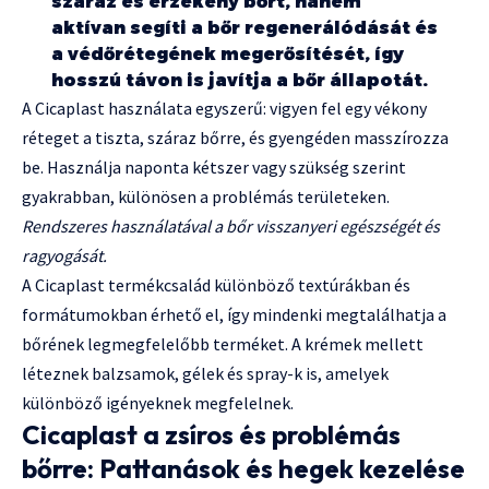
száraz és érzékeny bőrt, hanem
aktívan segíti a bőr regenerálódását és
a védőrétegének megerősítését, így
hosszú távon is javítja a bőr állapotát.
A Cicaplast használata egyszerű: vigyen fel egy vékony
réteget a tiszta, száraz bőrre, és gyengéden masszírozza
be. Használja naponta kétszer vagy szükség szerint
gyakrabban, különösen a problémás területeken.
Rendszeres használatával a bőr visszanyeri egészségét és
ragyogását.
A Cicaplast termékcsalád különböző textúrákban és
formátumokban érhető el, így mindenki megtalálhatja a
bőrének legmegfelelőbb terméket. A krémek mellett
léteznek balzsamok, gélek és spray-k is, amelyek
különböző igényeknek megfelelnek.
Cicaplast a zsíros és problémás
bőrre: Pattanások és hegek kezelése