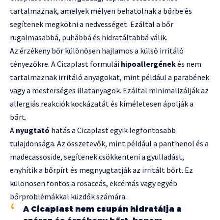
tartalmaznak, amelyek mélyen behatolnak a bőrbe és
segítenek megkötni a nedvességet. Ezáltal a bőr
rugalmasabbá, puhábbá és hidratáltabbá válik.
Az érzékeny bőr különösen hajlamos a külső irritáló
tényezőkre. A Cicaplast formulái
hipoallergének
és nem
tartalmaznak irritáló anyagokat, mint például a parabének
vagy a mesterséges illatanyagok. Ezáltal minimalizálják az
allergiás reakciók kockázatát és kíméletesen ápolják a
bőrt.
A
nyugtató
hatás a Cicaplast egyik legfontosabb
tulajdonsága. Az összetevők, mint például a panthenol és a
madecassoside, segítenek csökkenteni a gyulladást,
enyhítik a bőrpírt és megnyugtatják az irritált bőrt. Ez
különösen fontos a rosaceás, ekcémás vagy egyéb
bőrproblémákkal küzdők számára.
A Cicaplast nem csupán hidratálja a