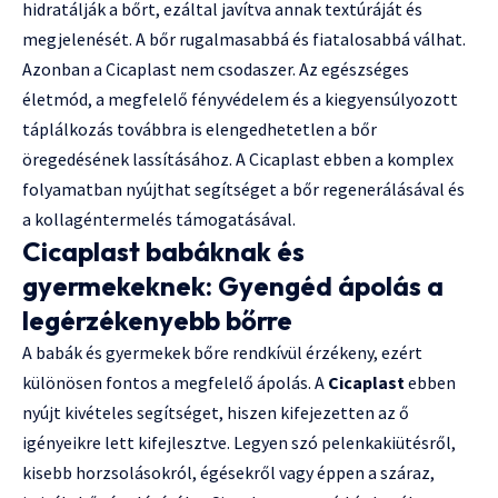
hidratálják a bőrt, ezáltal javítva annak textúráját és
megjelenését. A bőr rugalmasabbá és fiatalosabbá válhat.
Azonban a Cicaplast nem csodaszer. Az egészséges
életmód, a megfelelő fényvédelem és a kiegyensúlyozott
táplálkozás továbbra is elengedhetetlen a bőr
öregedésének lassításához. A Cicaplast ebben a komplex
folyamatban nyújthat segítséget a bőr regenerálásával és
a kollagéntermelés támogatásával.
Cicaplast babáknak és
gyermekeknek: Gyengéd ápolás a
legérzékenyebb bőrre
A babák és gyermekek bőre rendkívül érzékeny, ezért
különösen fontos a megfelelő ápolás. A
Cicaplast
ebben
nyújt kivételes segítséget, hiszen kifejezetten az ő
igényeikre lett kifejlesztve. Legyen szó pelenkakiütésről,
kisebb horzsolásokról, égésekről vagy éppen a száraz,