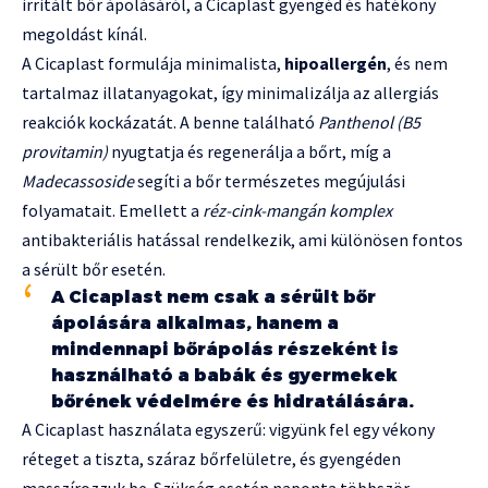
irritált bőr ápolásáról, a Cicaplast gyengéd és hatékony
megoldást kínál.
A Cicaplast formulája minimalista,
hipoallergén
, és nem
tartalmaz illatanyagokat, így minimalizálja az allergiás
reakciók kockázatát. A benne található
Panthenol (B5
provitamin)
nyugtatja és regenerálja a bőrt, míg a
Madecassoside
segíti a bőr természetes megújulási
folyamatait. Emellett a
réz-cink-mangán komplex
antibakteriális hatással rendelkezik, ami különösen fontos
a sérült bőr esetén.
A Cicaplast nem csak a sérült bőr
ápolására alkalmas, hanem a
mindennapi bőrápolás részeként is
használható a babák és gyermekek
bőrének védelmére és hidratálására.
A Cicaplast használata egyszerű: vigyünk fel egy vékony
réteget a tiszta, száraz bőrfelületre, és gyengéden