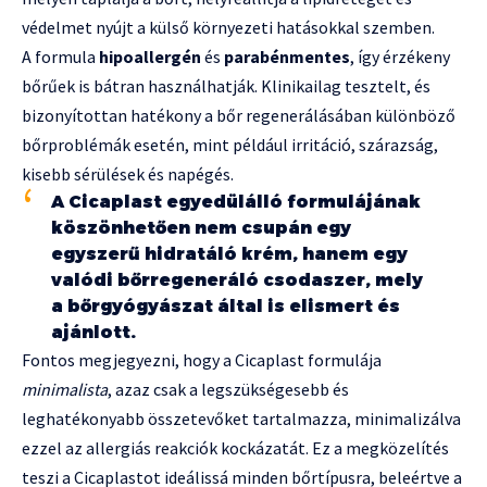
védelmet nyújt a külső környezeti hatásokkal szemben.
A formula
hipoallergén
és
parabénmentes
, így érzékeny
bőrűek is bátran használhatják. Klinikailag tesztelt, és
bizonyítottan hatékony a bőr regenerálásában különböző
bőrproblémák esetén, mint például irritáció, szárazság,
kisebb sérülések és napégés.
A Cicaplast egyedülálló formulájának
köszönhetően nem csupán egy
egyszerű hidratáló krém, hanem egy
valódi bőrregeneráló csodaszer, mely
a bőrgyógyászat által is elismert és
ajánlott.
Fontos megjegyezni, hogy a Cicaplast formulája
minimalista
, azaz csak a legszükségesebb és
leghatékonyabb összetevőket tartalmazza, minimalizálva
ezzel az allergiás reakciók kockázatát. Ez a megközelítés
teszi a Cicaplastot ideálissá minden bőrtípusra, beleértve a