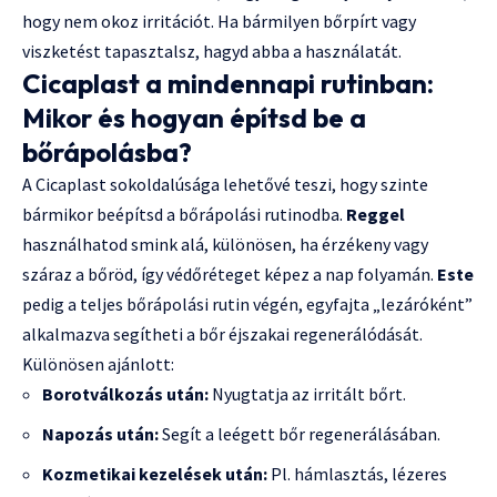
hogy nem okoz irritációt. Ha bármilyen bőrpírt vagy
viszketést tapasztalsz, hagyd abba a használatát.
Cicaplast a mindennapi rutinban:
Mikor és hogyan építsd be a
bőrápolásba?
A Cicaplast sokoldalúsága lehetővé teszi, hogy szinte
bármikor beépítsd a bőrápolási rutinodba.
Reggel
használhatod smink alá, különösen, ha érzékeny vagy
száraz a bőröd, így védőréteget képez a nap folyamán.
Este
pedig a teljes bőrápolási rutin végén, egyfajta „lezáróként”
alkalmazva segítheti a bőr éjszakai regenerálódását.
Különösen ajánlott:
Borotválkozás után:
Nyugtatja az irritált bőrt.
Napozás után:
Segít a leégett bőr regenerálásában.
Kozmetikai kezelések után:
Pl. hámlasztás, lézeres