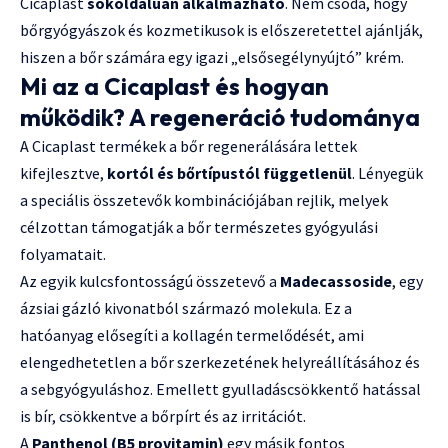
Cicaplast
sokoldalúan alkalmazható
. Nem csoda, hogy
bőrgyógyászok és kozmetikusok is előszeretettel ajánlják,
hiszen a bőr számára egy igazi „elsősegélynyújtó” krém.
Mi az a Cicaplast és hogyan
működik? A regeneráció tudománya
A Cicaplast termékek a bőr regenerálására lettek
kifejlesztve,
kortól és bőrtípustól függetlenül
. Lényegük
a speciális összetevők kombinációjában rejlik, melyek
célzottan támogatják a bőr természetes gyógyulási
folyamatait.
Az egyik kulcsfontosságú összetevő a
Madecassoside
, egy
ázsiai gázló kivonatból származó molekula. Ez a
hatóanyag elősegíti a kollagén termelődését, ami
elengedhetetlen a bőr szerkezetének helyreállításához és
a sebgyógyuláshoz. Emellett gyulladáscsökkentő hatással
is bír, csökkentve a bőrpírt és az irritációt.
A
Panthenol (B5 provitamin)
egy másik fontos