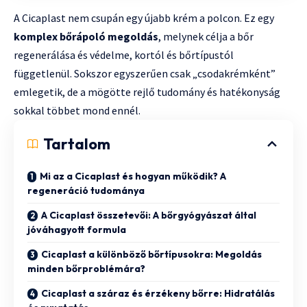
A Cicaplast nem csupán egy újabb krém a polcon. Ez egy
komplex bőrápoló megoldás
, melynek célja a bőr
regenerálása és védelme, kortól és bőrtípustól
függetlenül. Sokszor egyszerűen csak „csodakrémként”
emlegetik, de a mögötte rejlő tudomány és hatékonyság
sokkal többet mond ennél.
Tartalom
Mi az a Cicaplast és hogyan működik? A
regeneráció tudománya
A Cicaplast összetevői: A bőrgyógyászat által
jóváhagyott formula
Cicaplast a különböző bőrtípusokra: Megoldás
minden bőrproblémára?
Cicaplast a száraz és érzékeny bőrre: Hidratálás