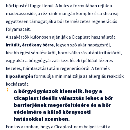
bőrtípustól függetlenül. A kulcs a formulában rejlik: a
madecassoside, a réz-cink-mangán komplex és a shea vaj
együttesen támogatják a bőr természetes regenerációs
folyamatait.
A szakértők különösen ajánlják a Cicaplast használatát
irritált, érzékeny bőrre
, legyen szó akár napégésről,
kisebb égési sérülésekről, borotválkozás utáni irritációról,
vagy akár a bőrgyógyászati kezelések (például lézeres
kezelés, hámlasztás) utáni regenerációról. A termék
hipoallergén
formulája minimalizálja az allergiás reakciók
kockázatát.
A bőrgyógyászok kiemelik, hogy a
Cicaplast ideális választás lehet a bőr
barrierjének megerősítésére és a bőr
védelmére a külső környezeti
hatásokkal szemben.
Fontos azonban, hogy a Cicaplast nem helyettesíti a