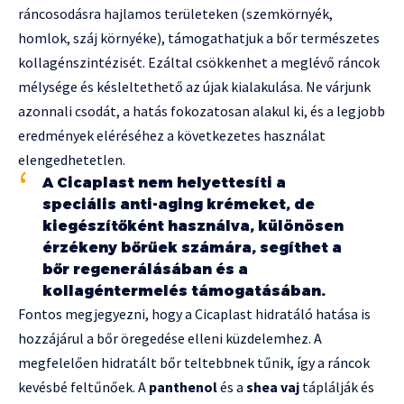
ráncosodásra hajlamos területeken (szemkörnyék,
homlok, száj környéke), támogathatjuk a bőr természetes
kollagénszintézisét. Ezáltal csökkenhet a meglévő ráncok
mélysége és késleltethető az újak kialakulása. Ne várjunk
azonnali csodát, a hatás fokozatosan alakul ki, és a legjobb
eredmények eléréséhez a következetes használat
elengedhetetlen.
A Cicaplast nem helyettesíti a
speciális anti-aging krémeket, de
kiegészítőként használva, különösen
érzékeny bőrűek számára, segíthet a
bőr regenerálásában és a
kollagéntermelés támogatásában.
Fontos megjegyezni, hogy a Cicaplast hidratáló hatása is
hozzájárul a bőr öregedése elleni küzdelemhez. A
megfelelően hidratált bőr teltebbnek tűnik, így a ráncok
kevésbé feltűnőek. A
panthenol
és a
shea vaj
táplálják és