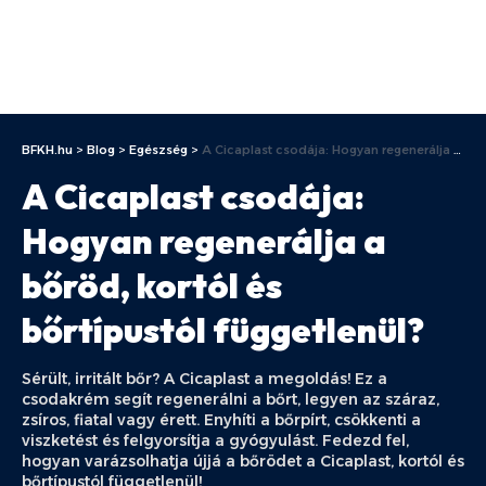
BFKH.hu
>
Blog
>
Egészség
>
A Cicaplast csodája: Hogyan regenerálja a bőröd, kortól és bőrtípustól függetlenül?
A Cicaplast csodája:
Hogyan regenerálja a
bőröd, kortól és
bőrtípustól függetlenül?
Sérült, irritált bőr? A Cicaplast a megoldás! Ez a
csodakrém segít regenerálni a bőrt, legyen az száraz,
zsíros, fiatal vagy érett. Enyhíti a bőrpírt, csökkenti a
viszketést és felgyorsítja a gyógyulást. Fedezd fel,
hogyan varázsolhatja újjá a bőrödet a Cicaplast, kortól és
bőrtípustól függetlenül!