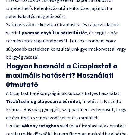
masszírozzuk be. Szükség esetén naponta többször
ismételhető. Pelenkázás után különösen ajánlott a
pelenkakiütés megelőzésére.
Számos szülő esküszik a Cicaplastra, és tapasztalataik
szerint
gyorsan enyhíti a bőrirritációt
, és segíti a bőr
természetes regenerálódását. Fontos azonban, hogy
súlyosabb esetekben konzultáljunk gyermekorvossal vagy
bőrgyógyásszal.
Hogyan használd a Cicaplastot a
maximális hatásért? Használati
útmutató
A Cicaplast hatékonyságának kulcsa a helyes használat.
Tisztítsd meg alaposan a bőrödet
, mielőtt felviszed a
krémet. Használj gyengéd, szappanmentes lemosót, hogy
eltávolítsd a szennyeződéseket és a sminket.
Ezután
vékony rétegben
vidd fel a Cicaplastot az érintett
területre. Ne dörzsöld, hanem finoman paskold be a bőrbe.