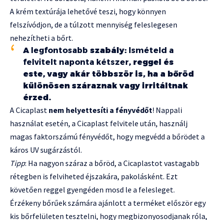
A krém textúrája lehetővé teszi, hogy könnyen
felszívódjon, de a túlzott mennyiség feleslegesen
nehezítheti a bőrt.
A
legfontosabb
szabály:
Ismételd a
felvitelt naponta kétszer
, reggel és
este, vagy akár többször is, ha a bőröd
különösen száraznak vagy irritáltnak
érzed.
A Cicaplast
nem helyettesíti a fényvédőt
! Nappali
használat esetén, a Cicaplast felvitele után, használj
magas faktorszámú fényvédőt, hogy megvédd a bőrödet a
káros UV sugárzástól.
Tipp
: Ha nagyon száraz a bőröd, a Cicaplastot vastagabb
rétegben is felviheted éjszakára, pakolásként. Ezt
követően reggel gyengéden mosd le a felesleget.
Érzékeny bőrűek számára ajánlott a terméket először egy
kis bőrfelületen tesztelni, hogy megbizonyosodjanak róla,