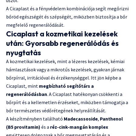
úszol.
A Cicaplast és a fényvédelem kombinációja segít megőrizni
bőröd egészségét és szépségét, miközben biztosítja a bőr
megfelelő regenerálódását.
Cicaplast a kozmetikai kezelések
után: Gyorsabb regenerálódás és
nyugtatás
A kozmetikai kezelések, mint a lézeres kezelések, kémiai
hámlasztások vagy a mikrotűs kezelések, gyakran járnak
bőrpírral, irritációval és érzékenységgel. Itt jön képbe a
Cicaplast, mint
megbízható segítőtárs a
regenerálódásban
. A Cicaplast hatékonyan csökkenti a
bőrpírt és a kellemetlen érzéseket, miközben támogatja a
bőr természetes védőrétegének helyreállítását.
A készítményben található
Madecassoside
,
Panthenol
(B5 provitamin)
és a
réz-cink-mangán komplex
együttesen dolgoznak a bőr megnyugtatásán és a