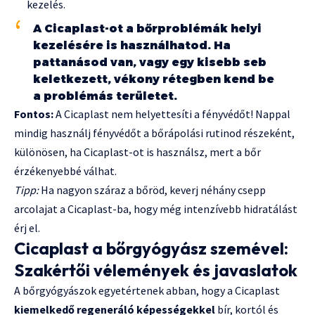
kezelés.
A Cicaplast-ot a bőrproblémák helyi
kezelésére is használhatod. Ha
pattanásod van, vagy egy kisebb seb
keletkezett, vékony rétegben kend be
a problémás területet.
Fontos:
A Cicaplast nem helyettesíti a fényvédőt! Nappal
mindig használj fényvédőt a bőrápolási rutinod részeként,
különösen, ha Cicaplast-ot is használsz, mert a bőr
érzékenyebbé válhat.
Tipp:
Ha nagyon száraz a bőröd, keverj néhány csepp
arcolajat a Cicaplast-ba, hogy még intenzívebb hidratálást
érj el.
Cicaplast a bőrgyógyász szemével:
Szakértői vélemények és javaslatok
A bőrgyógyászok egyetértenek abban, hogy a Cicaplast
kiemelkedő regeneráló képességekkel
bír, kortól és