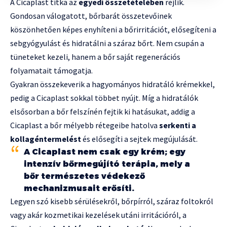
A Cicaplast titka az
egyedi összetételében
rejlik.
Gondosan válogatott, bőrbarát összetevőinek
köszönhetően képes enyhíteni a bőrirritációt, elősegíteni a
sebgyógyulást és hidratálni a száraz bőrt. Nem csupán a
tüneteket kezeli, hanem a bőr saját regenerációs
folyamatait támogatja.
Gyakran összekeverik a hagyományos hidratáló krémekkel,
pedig a Cicaplast sokkal többet nyújt. Míg a hidratálók
elsősorban a bőr felszínén fejtik ki hatásukat, addig a
Cicaplast a bőr mélyebb rétegeibe hatolva
serkenti a
kollagéntermelést
és elősegíti a sejtek megújulását.
A Cicaplast nem csak egy krém; egy
intenzív bőrmegújító terápia, mely a
bőr természetes védekező
mechanizmusait erősíti.
Legyen szó kisebb sérülésekről, bőrpírról, száraz foltokról
vagy akár kozmetikai kezelések utáni irritációról, a