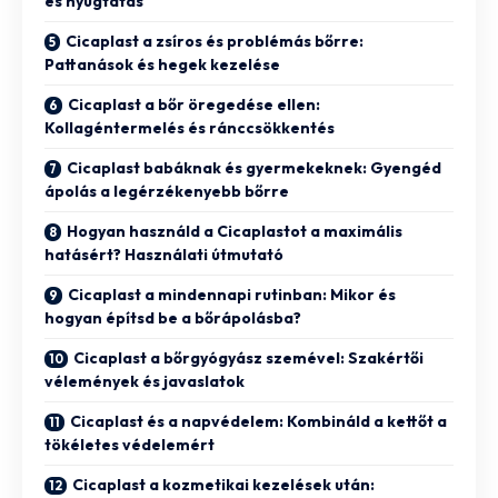
és nyugtatás
Cicaplast a zsíros és problémás bőrre:
Pattanások és hegek kezelése
Cicaplast a bőr öregedése ellen:
Kollagéntermelés és ránccsökkentés
Cicaplast babáknak és gyermekeknek: Gyengéd
ápolás a legérzékenyebb bőrre
Hogyan használd a Cicaplastot a maximális
hatásért? Használati útmutató
Cicaplast a mindennapi rutinban: Mikor és
hogyan építsd be a bőrápolásba?
Cicaplast a bőrgyógyász szemével: Szakértői
vélemények és javaslatok
Cicaplast és a napvédelem: Kombináld a kettőt a
tökéletes védelemért
Cicaplast a kozmetikai kezelések után: