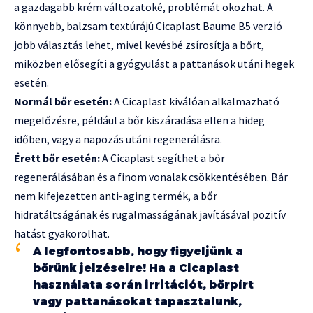
a gazdagabb krém változatoké, problémát okozhat. A
könnyebb, balzsam textúrájú Cicaplast Baume B5 verzió
jobb választás lehet, mivel kevésbé zsírosítja a bőrt,
miközben elősegíti a gyógyulást a pattanások utáni hegek
esetén.
Normál bőr esetén:
A Cicaplast kiválóan alkalmazható
megelőzésre, például a bőr kiszáradása ellen a hideg
időben, vagy a napozás utáni regenerálásra.
Érett bőr esetén:
A Cicaplast segíthet a bőr
regenerálásában és a finom vonalak csökkentésében. Bár
nem kifejezetten anti-aging termék, a bőr
hidratáltságának és rugalmasságának javításával pozitív
hatást gyakorolhat.
A legfontosabb, hogy figyeljünk a
bőrünk jelzéseire! Ha a Cicaplast
használata során irritációt, bőrpírt
vagy pattanásokat tapasztalunk,