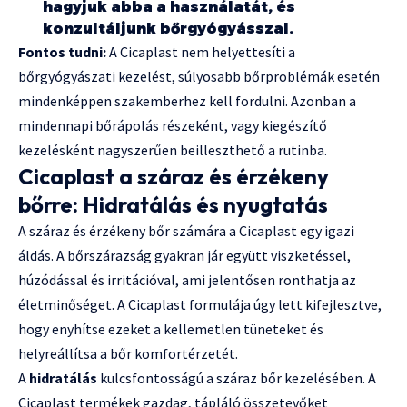
hagyjuk abba a használatát, és
konzultáljunk bőrgyógyásszal.
Fontos tudni:
A Cicaplast nem helyettesíti a
bőrgyógyászati kezelést, súlyosabb bőrproblémák esetén
mindenképpen szakemberhez kell fordulni. Azonban a
mindennapi bőrápolás részeként, vagy kiegészítő
kezelésként nagyszerűen beilleszthető a rutinba.
Cicaplast a száraz és érzékeny
bőrre: Hidratálás és nyugtatás
A száraz és érzékeny bőr számára a Cicaplast egy igazi
áldás. A bőrszárazság gyakran jár együtt viszketéssel,
húzódással és irritációval, ami jelentősen ronthatja az
életminőséget. A Cicaplast formulája úgy lett kifejlesztve,
hogy enyhítse ezeket a kellemetlen tüneteket és
helyreállítsa a bőr komfortérzetét.
A
hidratálás
kulcsfontosságú a száraz bőr kezelésében. A
Cicaplast termékek gazdag, tápláló összetevőket