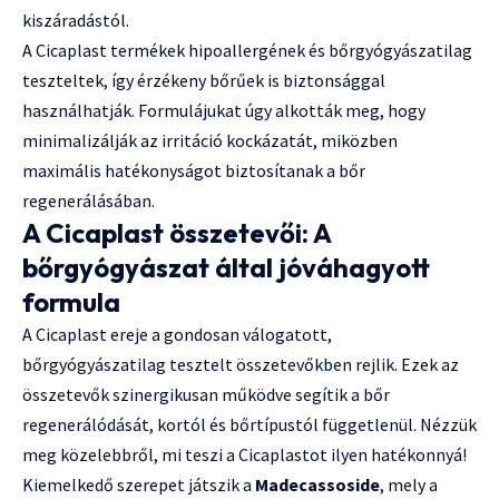
kiszáradástól.
A Cicaplast termékek hipoallergének és bőrgyógyászatilag
teszteltek, így érzékeny bőrűek is biztonsággal
használhatják. Formulájukat úgy alkották meg, hogy
minimalizálják az irritáció kockázatát, miközben
maximális hatékonyságot biztosítanak a bőr
regenerálásában.
A Cicaplast összetevői: A
bőrgyógyászat által jóváhagyott
formula
A Cicaplast ereje a gondosan válogatott,
bőrgyógyászatilag tesztelt összetevőkben rejlik. Ezek az
összetevők szinergikusan működve segítik a bőr
regenerálódását, kortól és bőrtípustól függetlenül. Nézzük
meg közelebbről, mi teszi a Cicaplastot ilyen hatékonnyá!
Kiemelkedő szerepet játszik a
Madecassoside
, mely a