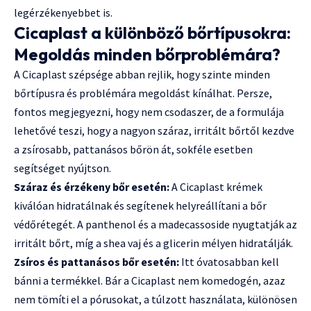
legérzékenyebbet is.
Cicaplast a különböző bőrtípusokra:
Megoldás minden bőrproblémára?
A Cicaplast szépsége abban rejlik, hogy szinte minden
bőrtípusra és problémára megoldást kínálhat. Persze,
fontos megjegyezni, hogy nem csodaszer, de a formulája
lehetővé teszi, hogy a nagyon száraz, irritált bőrtől kezdve
a zsírosabb, pattanásos bőrön át, sokféle esetben
segítséget nyújtson.
Száraz és érzékeny bőr esetén:
A Cicaplast krémek
kiválóan hidratálnak és segítenek helyreállítani a bőr
védőrétegét. A panthenol és a madecassoside nyugtatják az
irritált bőrt, míg a shea vaj és a glicerin mélyen hidratálják.
Zsíros és pattanásos bőr esetén:
Itt óvatosabban kell
bánni a termékkel. Bár a Cicaplast nem komedogén, azaz
nem tömíti el a pórusokat, a túlzott használata, különösen