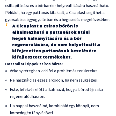
csillapítására és a bőrbarrier helyreállítására használható.
Például, ha egy pattanás kifakadt, a Cicaplast segíthet a
gyorsabb sebgyógyulásban és a hegesedés megelőzésében.
A Cicaplast a zsíros bőrön is
alkalmazható a pattanások utáni
hegek halványítására és a bőr
regenerálására, de nem helyettesíti a
kifejezetten pattanások kezelésére
kifejlesztett termékeket.
Használati tippek zsíros bőrre:
Vékony rétegben vidd fel a problémás területekre.
Ne használd az egész arcodon, ha nem szükséges.
Este, lefekvés előtt alkalmazd, hogy a bőröd éjszaka
regenerálódhasson.
Ha nappal használod, kombináld egy könnyű, nem
komedogén fényvédővel.