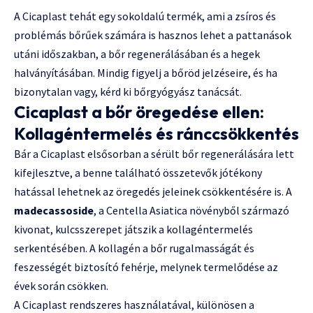
A Cicaplast tehát egy sokoldalú termék, ami a zsíros és
problémás bőrűek számára is hasznos lehet a pattanások
utáni időszakban, a bőr regenerálásában és a hegek
halványításában. Mindig figyelj a bőröd jelzéseire, és ha
bizonytalan vagy, kérd ki bőrgyógyász tanácsát.
Cicaplast a bőr öregedése ellen:
Kollagéntermelés és ránccsökkentés
Bár a Cicaplast elsősorban a sérült bőr regenerálására lett
kifejlesztve, a benne található összetevők jótékony
hatással lehetnek az öregedés jeleinek csökkentésére is. A
madecassoside
, a Centella Asiatica növényből származó
kivonat, kulcsszerepet játszik a kollagéntermelés
serkentésében. A kollagén a bőr rugalmasságát és
feszességét biztosító fehérje, melynek termelődése az
évek során csökken.
A Cicaplast rendszeres használatával, különösen a