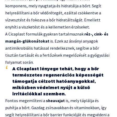
komponens, mely nyugtatja és hidratálja a bőrt. Segít
helyreállítani a bőr védőrétegét, ezáltal csökkentve a
vízvesztést és fokozva a bőr hidratáltságát. Emellett
enyhíti a viszketést és a kellemetlen érzéseket.
A Cicaplast formulák gyakran tartalmaznak
réz-, cink- és
mangán-glükonátokat
is. Ezek az ásványi anyagok
antimikrobiális hatással rendelkeznek, segítve a bőr
tisztán tartását és a fertőzések megelőzését a gyógyulási
folyamat során.
A Cicaplast lényege tehát, hogy a bőr
természetes regenerációs képességét
támogatja célzott hatóanyagokkal,
miközben védelmet nyújt a külső
irritációkkal szemben.
Fontos megemlíteni a
sheavajat
is, mely táplálja és
puhítja a bőrt. Gazdag zsírsavakban és vitaminokban, így
segít helyreállítani a bőr barrier funkcióját és megvédeni a