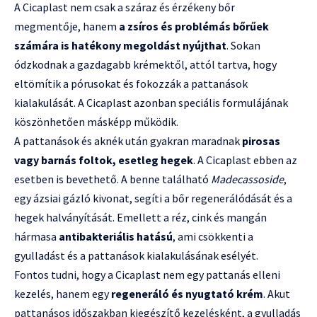
A Cicaplast nem csak a száraz és érzékeny bőr
megmentője, hanem
a zsíros és problémás bőrűek
számára is hatékony megoldást nyújthat
. Sokan
ódzkodnak a gazdagabb krémektől, attól tartva, hogy
eltömítik a pórusokat és fokozzák a pattanások
kialakulását. A Cicaplast azonban speciális formulájának
köszönhetően másképp működik.
A pattanások és aknék után gyakran maradnak
pirosas
vagy barnás foltok, esetleg hegek
. A Cicaplast ebben az
esetben is bevethető. A benne található
Madecassoside
,
egy ázsiai gázló kivonat, segíti a bőr regenerálódását és a
hegek halványítását. Emellett a réz, cink és mangán
hármasa
antibakteriális hatású
, ami csökkenti a
gyulladást és a pattanások kialakulásának esélyét.
Fontos tudni, hogy a Cicaplast nem egy pattanás elleni
kezelés, hanem egy
regeneráló és nyugtató krém
. Akut
pattanásos időszakban kiegészítő kezelésként, a gyulladás