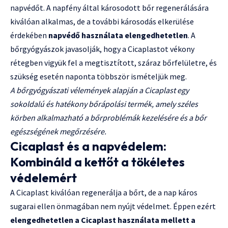
napvédőt. A napfény által károsodott bőr regenerálására
kiválóan alkalmas, de a további károsodás elkerülése
érdekében
napvédő használata elengedhetetlen
. A
bőrgyógyászok javasolják, hogy a Cicaplastot vékony
rétegben vigyük fel a megtisztított, száraz bőrfelületre, és
szükség esetén naponta többször ismételjük meg.
A bőrgyógyászati vélemények alapján a Cicaplast egy
sokoldalú és hatékony bőrápolási termék, amely széles
körben alkalmazható a bőrproblémák kezelésére és a bőr
egészségének megőrzésére.
Cicaplast és a napvédelem:
Kombináld a kettőt a tökéletes
védelemért
A Cicaplast kiválóan regenerálja a bőrt, de a nap káros
sugarai ellen önmagában nem nyújt védelmet. Éppen ezért
elengedhetetlen a Cicaplast használata mellett a