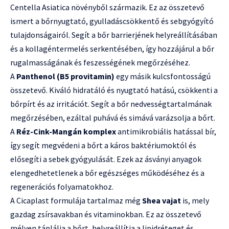
Centella Asiatica növényből származik. Ez az összetevő
ismert a bőrnyugtató, gyulladáscsökkentő és sebgyógyító
tulajdonságairól. Segít a bőr barrierjének helyreállításában
és a kollagéntermelés serkentésében, így hozzájárul a bőr
rugalmasságának és feszességének megőrzéséhez.
A
Panthenol (B5 provitamin)
egy másik kulcsfontosságú
összetevő. Kiváló hidratáló és nyugtató hatású, csökkenti a
bőrpírt és az irritációt. Segít a bőr nedvességtartalmának
megőrzésében, ezáltal puhává és simává varázsolja a bőrt.
A
Réz-Cink-Mangán komplex
antimikrobiális hatással bír,
így segít megvédeni a bőrt a káros baktériumoktól és
elősegíti a sebek gyógyulását. Ezek az ásványi anyagok
elengedhetetlenek a bőr egészséges működéséhez és a
regenerációs folyamatokhoz.
A Cicaplast formulája tartalmaz még
Shea vajat
is, mely
gazdag zsírsavakban és vitaminokban. Ez az összetevő
mélyen táplálja a bőrt, helyreállítja a lipidréteget és