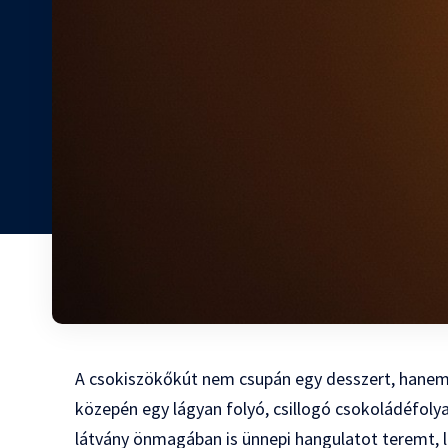
A csokiszökőkút nem csupán egy desszert, hanem 
közepén egy lágyan folyó, csillogó csokoládéfoly
látvány önmagában is ünnepi hangulatot teremt, l