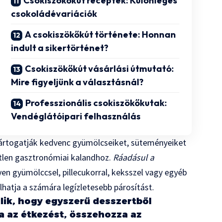
Csokiszökőkút receptek: Különleges
csokoládévariációk
A csokiszökőkút története: Honnan
indult a sikertörténet?
Csokiszökőkút vásárlási útmutató:
Mire figyeljünk a választásnál?
Professzionális csokiszökőkutak:
Vendéglátóipari felhasználás
 mártogatják kedvenc gyümölcseiket, süteményeiket
etlen gasztronómiai kalandhoz.
Ráadásul a
lyen gyümölccsel, pillecukorral, keksszel vagy egyéb
hatja a számára legízletesebb párosítást.
lik, hogy egyszerű desszertből
 az étkezést, összehozza az