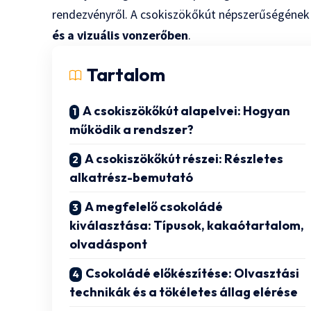
rendezvényről. A csokiszökőkút népszerűségének t
és a vizuális vonzerőben
.
Tartalom
A csokiszökőkút alapelvei: Hogyan
működik a rendszer?
A csokiszökőkút részei: Részletes
alkatrész-bemutató
A megfelelő csokoládé
kiválasztása: Típusok, kakaótartalom,
olvadáspont
Csokoládé előkészítése: Olvasztási
technikák és a tökéletes állag elérése