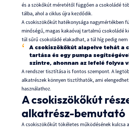
és a szökőkút méretétől függően a csokoládé többs
tálba, ahol a ciklus újra kezdődik.
A csokiszökőkút hatékonysága nagymértékben f
minőségű, magas kakaóvaj tartalmú csokoládé könn
túl sűrű csokoládé elakadhat, a túl híg pedig nem
A csokiszökőkút alapelve tehát a
tartása és egy pumpa segítségével 
szintre, ahonnan az lefelé folyva v
A rendszer tisztítása is fontos szempont. A legt
alkatrészek könnyen tisztíthatók, ami elengedhe
használathoz.
A csokiszökőkút része
alkatrész-bemutató
A csokiszökőkút tökéletes működésének kulcsa a