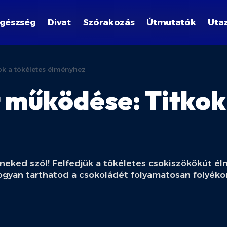
gészség
Divat
Szórakozás
Útmutatók
Uta
ok a tökéletes élményhez
 működése: Titkok
neked szól! Felfedjük a tökéletes csokiszökőkút é
s hogyan tarthatod a csokoládét folyamatosan folyék