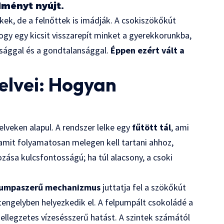
lményt nyújt.
kek, de a felnőttek is imádják. A csokiszökőkút
hogy egy kicsit visszarepít minket a gyerekkorunkba,
sággal és a gondtalansággal.
Éppen ezért vált a
elvei: Hogyan
veken alapul. A rendszer lelke egy
fűtött tál
, ami
, amit folyamatosan melegen kell tartani ahhoz,
ása kulcsfontosságú; ha túl alacsony, a csoki
 pumpaszerű mechanizmus
juttatja fel a szökőkút
tengelyben helyezkedik el. A felpumpált csokoládé a
a jellegzetes vízesésszerű hatást. A szintek számától