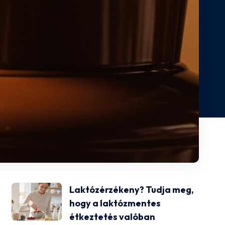
Laktózérzékeny? Tudja meg,
hogy a laktózmentes
étkeztetés valóban