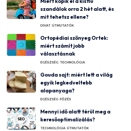
Miért kopik el a kisfiú
szandálok orra 2 hét alatt, és
mit tehetsz ellene?
DIVAT
ÚTMUTATÓK
Ortopédiai szőnyeg Ortek:
miért számít jobb
választásnak
EGÉSZSÉG
TECHNOLÓGIA
Gouda sajt: miért lett a világ
egyik legkedveltebb
alapanyaga?
EGÉSZSÉG
FŐZÉS
Mennyi idő alatt térül meg a
keresőoptimalizálás?
TECHNOLÓGIA
ÚTMUTATÓK