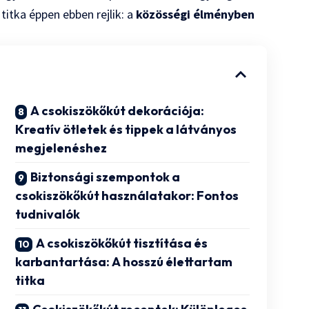
itka éppen ebben rejlik: a
közösségi élményben
A csokiszökőkút dekorációja:
Kreatív ötletek és tippek a látványos
megjelenéshez
Biztonsági szempontok a
csokiszökőkút használatakor: Fontos
tudnivalók
A csokiszökőkút tisztítása és
karbantartása: A hosszú élettartam
titka