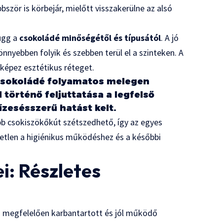
zör is körbejár, mielőtt visszakerülne az alsó
ügg a
csokoládé minőségétől és típusától
. A jó
yebben folyik és szebben terül el a szinteken. A
 képez esztétikus réteget.
 csokoládé folyamatos melegen
történő feljuttatása a legfelső
ízesésszerű hatást kelt.
öbb csokiszökőkút szétszedhető, így az egyes
tetlen a higiénikus működéshez és a későbbi
i: Részletes
 megfelelően karbantartott és jól működő