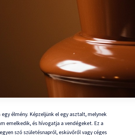
egy élmény. Képzeljünk el egy asztalt, melynek
am emelkedik, és hívogatja a vendégeket. Ez a
egyen szó születésnapról, esküvőről vagy céges