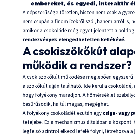
embereket, és egyedi, interaktív é
A népszerűsége töretlen, hiszen nem csak a gyere
nem csupán a finom ízekről szól, hanem arról is, 
amikor a csokoládé még egyet jelentett a boldog
rendezvények elengedhetetlen kellékévé.
A csokiszökőkút alap
működik a rendszer?
A csokiszökőkút működése meglepően egyszerű el
a szökőkút alján található. Ide kerül a csokoládé
hogy folyékony maradjon. A hőmérséklet szabályoz
besűrűsödik, ha túl magas, megéghet.
A folyékony csokoládét ezután egy
csiga- vagy
tetejébe. Ez a mechanizmus általában a központi 
legfelső szintről elkezd lefelé folyni, létrehozva 