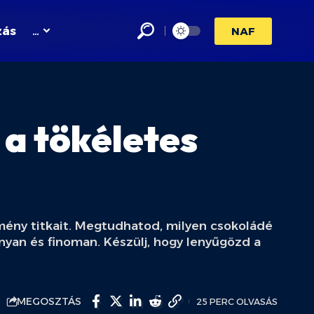
zás
…
NAF
 a tökéletes
lmény titkait. Megtudhatod, milyen csokoládé
onyan és finoman. Készülj, hogy lenyűgözd a
MEGOSZTÁS
25 PERC OLVASÁS