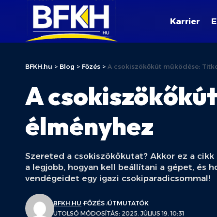
Karrier
E
BFKH.hu
>
Blog
>
Főzés
>
A csokiszökőkút működése: Titk
A csokiszökőkút
élményhez
Szereted a csokiszökőkutat? Akkor ez a cikk 
a legjobb, hogyan kell beállítani a gépet, é
vendégeidet egy igazi csokiparadicsommal!
BFKH.HU
FŐZÉS
ÚTMUTATÓK
UTOLSÓ MÓDOSÍTÁS: 2025. JÚLIUS 19. 10:31