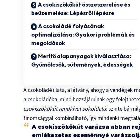
A csokiszökőkút összeszerelése és
beüzemelése: Lépésről lépésre
A csokoládé folyásának
optimalizálása: Gyakori problémák és
megoldások
Merítő alapanyagok kiválasztása:
Gyümölcsök, sütemények, édességek
A csokoládé illata, a látvány, ahogy a vendégek
a csokoládéba, mind hozzájárulnak egy felejthet
csokiszökőkút rendkívül sokoldalú
: szinte bármi
finomsággal kombinálható, így mindenki megtalál
A csokiszökőkút varázsa abban rej
emlékezetes eseménnyé varázsolja