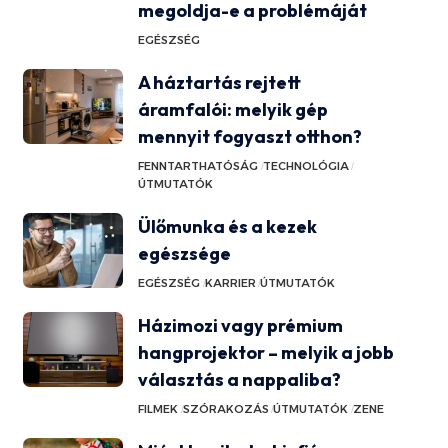
megoldja-e a problémáját
EGÉSZSÉG
A háztartás rejtett
áramfalói: melyik gép
mennyit fogyaszt otthon?
FENNTARTHATÓSÁG
TECHNOLÓGIA
ÚTMUTATÓK
Ülőmunka és a kezek
egészsége
EGÉSZSÉG
KARRIER
ÚTMUTATÓK
Házimozi vagy prémium
hangprojektor – melyik a jobb
választás a nappaliba?
FILMEK
SZÓRAKOZÁS
ÚTMUTATÓK
ZENE