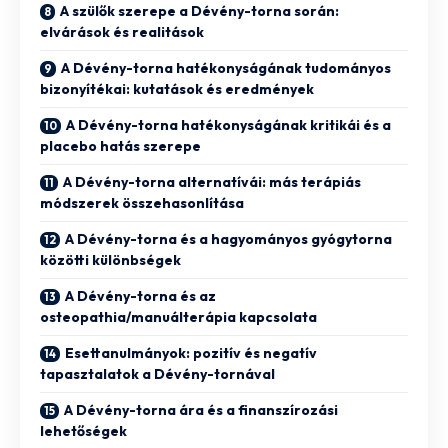
A szülők szerepe a Dévény-torna során:
elvárások és realitások
A Dévény-torna hatékonyságának tudományos
bizonyítékai: kutatások és eredmények
A Dévény-torna hatékonyságának kritikái és a
placebo hatás szerepe
A Dévény-torna alternatívái: más terápiás
módszerek összehasonlítása
A Dévény-torna és a hagyományos gyógytorna
közötti különbségek
A Dévény-torna és az
osteopathia/manuálterápia kapcsolata
Esettanulmányok: pozitív és negatív
tapasztalatok a Dévény-tornával
A Dévény-torna ára és a finanszírozási
lehetőségek