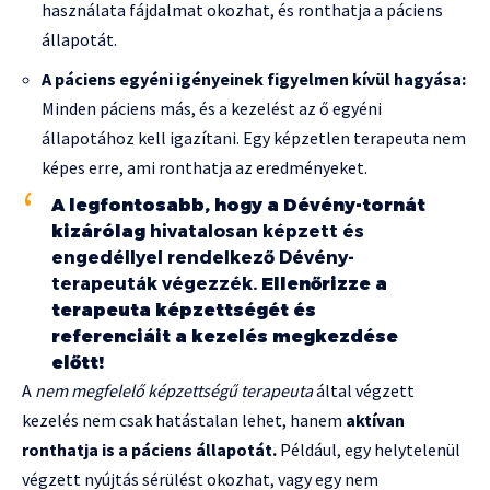
használata fájdalmat okozhat, és ronthatja a páciens
állapotát.
A páciens egyéni igényeinek figyelmen kívül hagyása:
Minden páciens más, és a kezelést az ő egyéni
állapotához kell igazítani. Egy képzetlen terapeuta nem
képes erre, ami ronthatja az eredményeket.
A legfontosabb, hogy a Dévény-tornát
kizárólag
hivatalosan képzett és
engedéllyel rendelkező Dévény-
terapeuták végezzék.
Ellenőrizze a
terapeuta képzettségét és
referenciáit a kezelés megkezdése
előtt!
A
nem megfelelő képzettségű terapeuta
által végzett
kezelés nem csak hatástalan lehet, hanem
aktívan
ronthatja is a páciens állapotát.
Például, egy helytelenül
végzett nyújtás sérülést okozhat, vagy egy nem