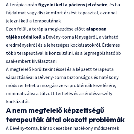
A terápia során
figyelni kell a páciens jelzéseire
, és ha
fájdalmat vagy diszkomfort érzést tapasztal, azonnal
jelezni kell a terapeutának.
Ezen felül, a terápia megkezdése előtt
alaposan
tájékozódni kell
a Dévény-torna lényegéről, a várható
eredményekről és a lehetséges kockázatokról. Érdemes
több terapeutával is konzultálni, és a legmegbízhatóbb
szakembert kiválasztani.
A megfelelő körültekintéssel és a képzett terapeuta
választásával a Dévény-torna biztonságos és hatékony
módszer lehet a mozgásszervi problémák kezelésére,
minimalizálva a túlzott terhelés és a sérülésveszély
kockázatát.
A nem megfelelő képzettségű
terapeuták által okozott problémák
A Dévény-torna, bár sok esetben hatékony módszernek