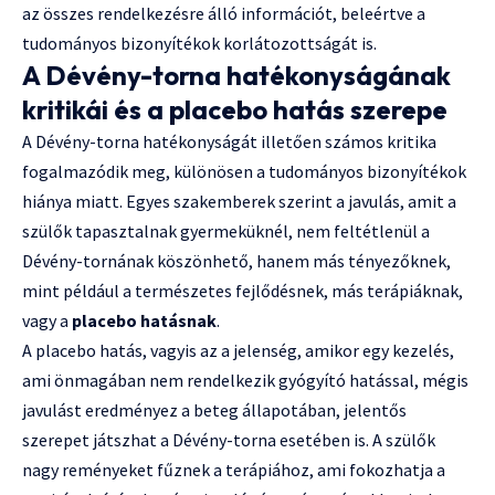
az összes rendelkezésre álló információt, beleértve a
tudományos bizonyítékok korlátozottságát is.
A Dévény-torna hatékonyságának
kritikái és a placebo hatás szerepe
A Dévény-torna hatékonyságát illetően számos kritika
fogalmazódik meg, különösen a tudományos bizonyítékok
hiánya miatt. Egyes szakemberek szerint a javulás, amit a
szülők tapasztalnak gyermeküknél, nem feltétlenül a
Dévény-tornának köszönhető, hanem más tényezőknek,
mint például a természetes fejlődésnek, más terápiáknak,
vagy a
placebo hatásnak
.
A placebo hatás, vagyis az a jelenség, amikor egy kezelés,
ami önmagában nem rendelkezik gyógyító hatással, mégis
javulást eredményez a beteg állapotában, jelentős
szerepet játszhat a Dévény-torna esetében is. A szülők
nagy reményeket fűznek a terápiához, ami fokozhatja a