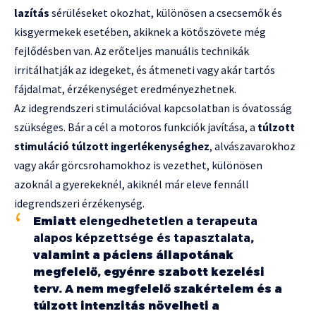
lazítás
sérüléseket okozhat, különösen a csecsemők és
kisgyermekek esetében, akiknek a kötőszövete még
fejlődésben van. Az erőteljes manuális technikák
irritálhatják az idegeket, és átmeneti vagy akár tartós
fájdalmat, érzékenységet eredményezhetnek.
Az idegrendszeri stimulációval kapcsolatban is óvatosság
szükséges. Bár a cél a motoros funkciók javítása, a
túlzott
stimuláció túlzott ingerlékenységhez
, alvászavarokhoz
vagy akár görcsrohamokhoz is vezethet, különösen
azoknál a gyerekeknél, akiknél már eleve fennáll
idegrendszeri érzékenység.
Emiatt
elengedhetetlen a terapeuta
alapos képzettsége és tapasztalata
,
valamint a páciens állapotának
megfelelő, egyénre szabott kezelési
terv. A nem megfelelő szakértelem és a
túlzott intenzitás növelheti a