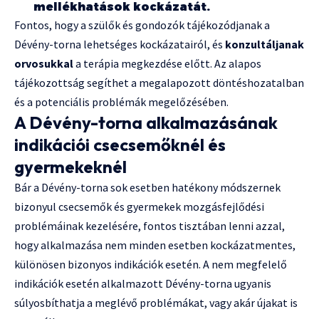
mellékhatások kockázatát.
Fontos, hogy a szülők és gondozók tájékozódjanak a
Dévény-torna lehetséges kockázatairól, és
konzultáljanak
orvosukkal
a terápia megkezdése előtt. Az alapos
tájékozottság segíthet a megalapozott döntéshozatalban
és a potenciális problémák megelőzésében.
A Dévény-torna alkalmazásának
indikációi csecsemőknél és
gyermekeknél
Bár a Dévény-torna sok esetben hatékony módszernek
bizonyul csecsemők és gyermekek mozgásfejlődési
problémáinak kezelésére, fontos tisztában lenni azzal,
hogy alkalmazása nem minden esetben kockázatmentes,
különösen bizonyos indikációk esetén. A nem megfelelő
indikációk esetén alkalmazott Dévény-torna ugyanis
súlyosbíthatja a meglévő problémákat, vagy akár újakat is