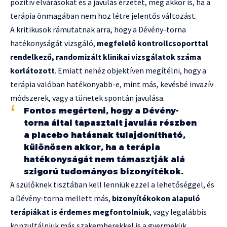
pozitív elvárásokat és a javulás érzetét, még akkor is, ha a
terápia önmagában nem hoz létre jelentős változást.
A kritikusok rámutatnak arra, hogy a Dévény-torna
hatékonyságát vizsgáló,
megfelelő kontrollcsoporttal
rendelkező, randomizált klinikai vizsgálatok száma
korlátozott
. Emiatt nehéz objektíven megítélni, hogy a
terápia valóban hatékonyabb-e, mint más, kevésbé invazív
módszerek, vagy a tünetek spontán javulása.
Fontos megérteni, hogy a Dévény-
torna által tapasztalt javulás részben
a placebo hatásnak tulajdonítható,
különösen akkor, ha a terápia
hatékonyságát nem támasztják alá
szigorú tudományos bizonyítékok.
A szülőknek tisztában kell lenniük ezzel a lehetőséggel, és
a Dévény-torna mellett más,
bizonyítékokon alapuló
terápiákat is érdemes megfontolniuk
, vagy legalábbis
konzultálniuk más szakemberekkel is a gyermekük