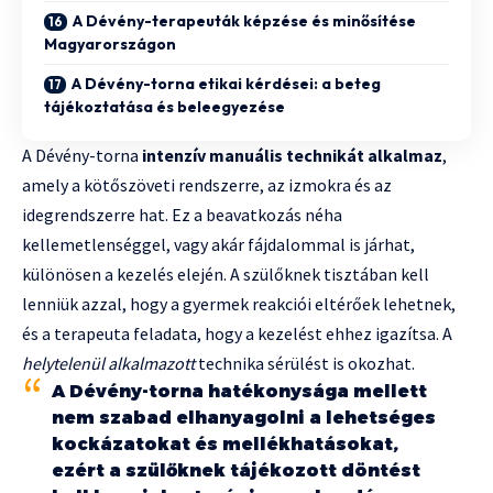
A Dévény-terapeuták képzése és minősítése
Magyarországon
A Dévény-torna etikai kérdései: a beteg
tájékoztatása és beleegyezése
A Dévény-torna
intenzív manuális technikát alkalmaz
,
amely a kötőszöveti rendszerre, az izmokra és az
idegrendszerre hat. Ez a beavatkozás néha
kellemetlenséggel, vagy akár fájdalommal is járhat,
különösen a kezelés elején. A szülőknek tisztában kell
lenniük azzal, hogy a gyermek reakciói eltérőek lehetnek,
és a terapeuta feladata, hogy a kezelést ehhez igazítsa. A
helytelenül alkalmazott
technika sérülést is okozhat.
A Dévény-torna hatékonysága mellett
nem szabad elhanyagolni a lehetséges
kockázatokat és mellékhatásokat,
ezért a szülőknek tájékozott döntést