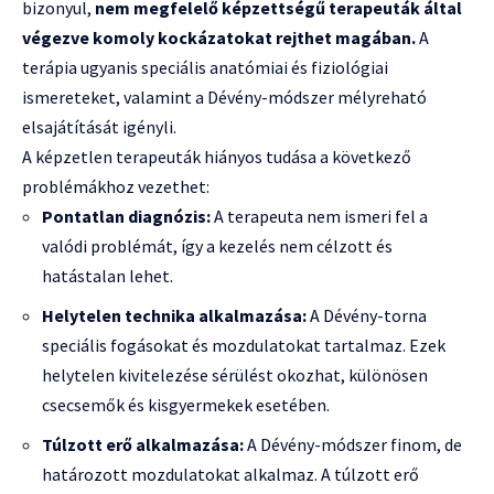
bizonyul,
nem megfelelő képzettségű terapeuták által
végezve komoly kockázatokat rejthet magában.
A
terápia ugyanis speciális anatómiai és fiziológiai
ismereteket, valamint a Dévény-módszer mélyreható
elsajátítását igényli.
A képzetlen terapeuták hiányos tudása a következő
problémákhoz vezethet:
Pontatlan diagnózis:
A terapeuta nem ismeri fel a
valódi problémát, így a kezelés nem célzott és
hatástalan lehet.
Helytelen technika alkalmazása:
A Dévény-torna
speciális fogásokat és mozdulatokat tartalmaz. Ezek
helytelen kivitelezése sérülést okozhat, különösen
csecsemők és kisgyermekek esetében.
Túlzott erő alkalmazása:
A Dévény-módszer finom, de
határozott mozdulatokat alkalmaz. A túlzott erő