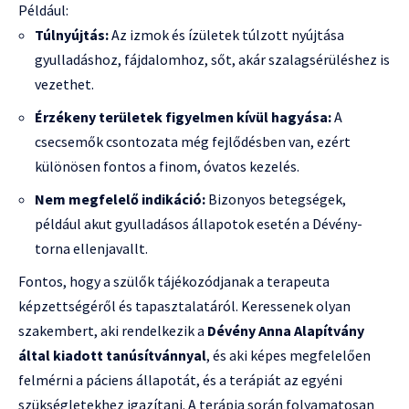
Például:
Túlnyújtás:
Az izmok és ízületek túlzott nyújtása
gyulladáshoz, fájdalomhoz, sőt, akár szalagsérüléshez is
vezethet.
Érzékeny területek figyelmen kívül hagyása:
A
csecsemők csontozata még fejlődésben van, ezért
különösen fontos a finom, óvatos kezelés.
Nem megfelelő indikáció:
Bizonyos betegségek,
például akut gyulladásos állapotok esetén a Dévény-
torna ellenjavallt.
Fontos, hogy a szülők tájékozódjanak a terapeuta
képzettségéről és tapasztalatáról. Keressenek olyan
szakembert, aki rendelkezik a
Dévény Anna Alapítvány
által kiadott tanúsítvánnyal
, és aki képes megfelelően
felmérni a páciens állapotát, és a terápiát az egyéni
szükségletekhez igazítani. A terápia során folyamatosan