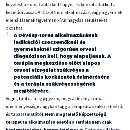
kezelést azonnal abba kell hagyni, és konzultálni kell a
kezelőorvossal. A túlzott erő alkalmazása, vagy a gyermek
ellenállásának figyelmen kívül hagyása sérüléseket
okozhat.
A Dévény-torna alkalmazásának
indikációi csecsemőknél és
gyermekeknél szigorúan orvosi
diagnózison kell, hogy alapuljanak. A
terápia megkezdése előtt alapos
orvosi vizsgálat szükséges a
potenciális kockázatok felmérésére
és a terápia szükségességének
megítélésére.
Végül, fontos megjegyezni, hogy a Dévény-torna
eredményessége nagyban függ a terapeuta szakértelmétől
és tapasztalatától.
Nem megfelelő képzettségű
terapeuta alkalmazása esetén a terápia nem csak
hatástalan lehet, hanem ártalmas is.
Ezért a szülőknek