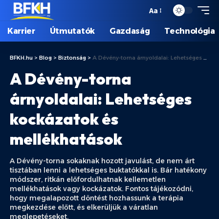
Aa
Karrier
Útmutatók
Gazdaság
Technológia
BFKH.hu
>
Blog
>
Biztonság
>
A Dévény-torna árnyoldalai: Lehetséges kockázatok és mellékhatások
A Dévény-torna
árnyoldalai: Lehetséges
kockázatok és
mellékhatások
A Dévény-torna sokaknak hozott javulást, de nem árt
tisztában lenni a lehetséges buktatókkal is. Bár hatékony
módszer, ritkán előfordulhatnak kellemetlen
mellékhatások vagy kockázatok. Fontos tájékozódni,
hogy megalapozott döntést hozhassunk a terápia
megkezdése előtt, és elkerüljük a váratlan
meglepetéseket.