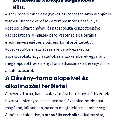
kell hozniuk a terápia megkezdése
előtt.
A szakirodalomban és a gyakorlati tapasztalatok alapján is
felmerülhetnek kérdések a terápia intenzitásával, a
kezelés időtartamával, és a terapeuta képzettségével
kapcsolatban. Mindezek befolyásolhatják a terápia
eredményességét és a páciens komfortérzetét. A
következőkben részletesen feltárjuk ezeket az
aspektusokat, hogy a szülők és a szakemberek egyaránt
megalapozott véleményt formálhassanak a Dévény-torna
alkalmazásáról.
A Dévény-torna alapelvei és
alkalmazási területei
A Dévény-torna, bár sokak számára hatékony módszernek
bizonyul, bizonyos esetekben kockázatokat hordozhat
magában, különösen, ha nem megfelelő szakember végzi.
A módszer alapelve, a
manuális technika
alkalmazása,