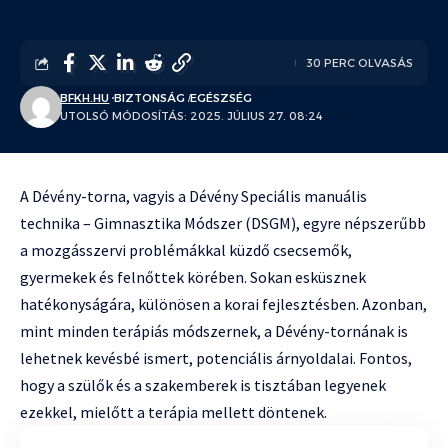
30 PERC OLVASÁS
BFKH.HU
BIZTONSÁG
EGÉSZSÉG
UTOLSÓ MÓDOSÍTÁS: 2025. JÚLIUS 27. 08:24
A Dévény-torna, vagyis a Dévény Speciális manuális
technika – Gimnasztika Módszer (DSGM), egyre népszerűbb
a mozgásszervi problémákkal küzdő csecsemők,
gyermekek és felnőttek körében. Sokan esküsznek
hatékonyságára, különösen a korai fejlesztésben. Azonban,
mint minden terápiás módszernek, a Dévény-tornának is
lehetnek kevésbé ismert, potenciális árnyoldalai. Fontos,
hogy a szülők és a szakemberek is tisztában legyenek
ezekkel, mielőtt a terápia mellett döntenek.