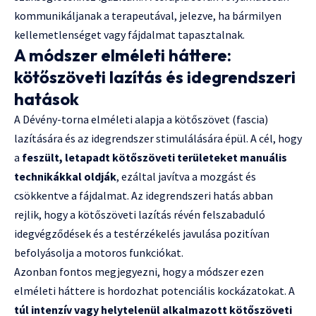
kommunikáljanak a terapeutával, jelezve, ha bármilyen
kellemetlenséget vagy fájdalmat tapasztalnak.
A módszer elméleti háttere:
kötőszöveti lazítás és idegrendszeri
hatások
A Dévény-torna elméleti alapja a kötőszövet (fascia)
lazítására és az idegrendszer stimulálására épül. A cél, hogy
a
feszült, letapadt kötőszöveti területeket manuális
technikákkal oldják
, ezáltal javítva a mozgást és
csökkentve a fájdalmat. Az idegrendszeri hatás abban
rejlik, hogy a kötőszöveti lazítás révén felszabaduló
idegvégződések és a testérzékelés javulása pozitívan
befolyásolja a motoros funkciókat.
Azonban fontos megjegyezni, hogy a módszer ezen
elméleti háttere is hordozhat potenciális kockázatokat. A
túl intenzív vagy helytelenül alkalmazott kötőszöveti