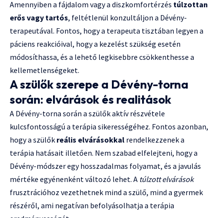
Amennyiben a fájdalom vagy a diszkomfortérzés
túlzottan
erős vagy tartós
, feltétlenül konzultáljon a Dévény-
terapeutával. Fontos, hogy a terapeuta tisztában legyen a
páciens reakcióival, hogy a kezelést szükség esetén
módosíthassa, és a lehető legkisebbre csökkenthesse a
kellemetlenségeket.
A szülők szerepe a Dévény-torna
során: elvárások és realitások
A Dévény-torna során a szülők aktív részvétele
kulcsfontosságú a terápia sikerességéhez. Fontos azonban,
hogy a szülők
reális elvárásokkal
rendelkezzenek a
terápia hatásait illetően. Nem szabad elfelejteni, hogy a
Dévény-módszer egy hosszadalmas folyamat, és a javulás
mértéke egyénenként változó lehet. A
túlzott elvárások
frusztrációhoz vezethetnek mind a szülő, mind a gyermek
részéről, ami negatívan befolyásolhatja a terápia