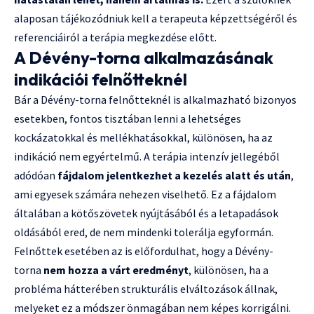
alaposan tájékozódniuk kell a terapeuta képzettségéről és
referenciáiról a terápia megkezdése előtt.
A Dévény-torna alkalmazásának
indikációi felnőtteknél
Bár a Dévény-torna felnőtteknél is alkalmazható bizonyos
esetekben, fontos tisztában lenni a lehetséges
kockázatokkal és mellékhatásokkal, különösen, ha az
indikáció nem egyértelmű. A terápia intenzív jellegéből
adódóan
fájdalom jelentkezhet a kezelés alatt és után
,
ami egyesek számára nehezen viselhető. Ez a fájdalom
általában a kötőszövetek nyújtásából és a letapadások
oldásából ered, de nem mindenki tolerálja egyformán.
Felnőttek esetében az is előfordulhat, hogy a Dévény-
torna
nem hozza a várt eredményt
, különösen, ha a
probléma hátterében strukturális elváltozások állnak,
melyeket ez a módszer önmagában nem képes korrigálni.