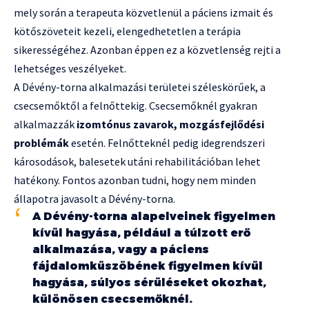
mely során a terapeuta közvetlenül a páciens izmait és
kötőszöveteit kezeli, elengedhetetlen a terápia
sikerességéhez. Azonban éppen ez a közvetlenség rejti a
lehetséges veszélyeket.
A Dévény-torna alkalmazási területei széleskörűek, a
csecsemőktől a felnőttekig. Csecsemőknél gyakran
alkalmazzák
izomtónus zavarok, mozgásfejlődési
problémák
esetén. Felnőtteknél pedig idegrendszeri
károsodások, balesetek utáni rehabilitációban lehet
hatékony. Fontos azonban tudni, hogy nem minden
állapotra javasolt a Dévény-torna.
A Dévény-torna alapelveinek figyelmen
kívül hagyása, például a túlzott erő
alkalmazása, vagy a páciens
fájdalomküszöbének figyelmen kívül
hagyása, súlyos sérüléseket okozhat,
különösen csecsemőknél.