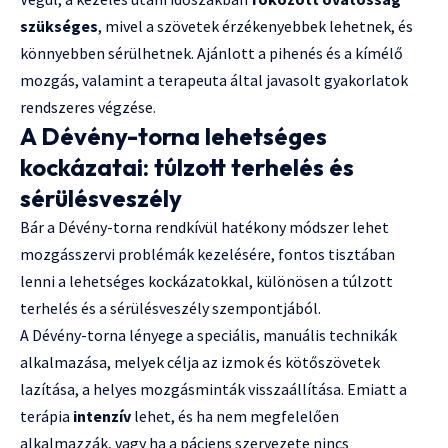
szükséges
, mivel a szövetek érzékenyebbek lehetnek, és
könnyebben sérülhetnek. Ajánlott a pihenés és a kímélő
mozgás, valamint a terapeuta által javasolt gyakorlatok
rendszeres végzése.
A Dévény-torna lehetséges
kockázatai: túlzott terhelés és
sérülésveszély
Bár a Dévény-torna rendkívül hatékony módszer lehet
mozgásszervi problémák kezelésére, fontos tisztában
lenni a lehetséges kockázatokkal, különösen a túlzott
terhelés és a sérülésveszély szempontjából.
A Dévény-torna lényege a speciális, manuális technikák
alkalmazása, melyek célja az izmok és kötőszövetek
lazítása, a helyes mozgásminták visszaállítása. Emiatt a
terápia
intenzív
lehet, és ha nem megfelelően
alkalmazzák, vagy ha a páciens szervezete nincs