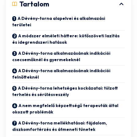
Tartalom
A Dévény-torna alapelvei és alkalmazási
területei
A módszer elméleti háttere: kötőszöveti lazítás
és idegrendszeri hatások
A Dévény-torna alkalmazásának indikációi
csecsemőknél és gyermekeknél
A Dévény-torna alkalmazásának indikációi
felnőtteknél
A Dévény-torna lehetséges kockázatai: túlzott
terhelés és sérülésveszély
A nem megfelelő képzettségű terapeuták által
okozott problémák
A Dévény-torna mellékhatásai: fájdalom,
diszkomfortérzés és átmeneti tünetek