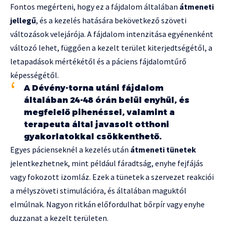
Fontos megérteni, hogy ez a fájdalom általában
átmeneti
jellegű
, és a kezelés hatására bekövetkező szöveti
változások velejárója. A fájdalom intenzitása egyénenként
változó lehet, függően a kezelt terület kiterjedtségétől, a
letapadások mértékétől és a páciens fájdalomtűrő
képességétől.
A Dévény-torna utáni fájdalom
általában 24-48 órán belül enyhül, és
megfelelő pihenéssel, valamint a
terapeuta által javasolt otthoni
gyakorlatokkal csökkenthető.
Egyes pácienseknél a kezelés után
átmeneti tünetek
jelentkezhetnek, mint például fáradtság, enyhe fejfájás
vagy fokozott izomláz. Ezek a tünetek a szervezet reakciói
a mélyszöveti stimulációra, és általában maguktól
elmúlnak. Nagyon ritkán előfordulhat bőrpír vagy enyhe
duzzanat a kezelt területen.