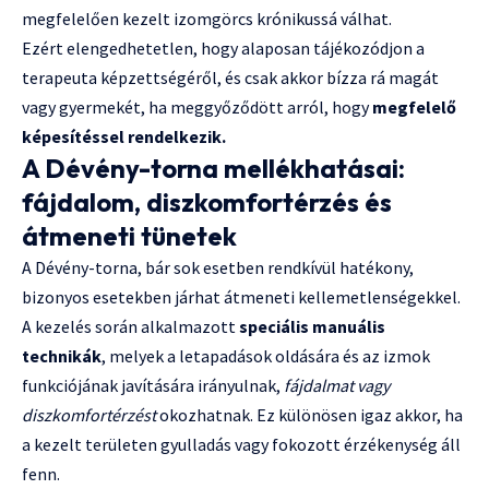
megfelelően kezelt izomgörcs krónikussá válhat.
Ezért elengedhetetlen, hogy alaposan tájékozódjon a
terapeuta képzettségéről, és csak akkor bízza rá magát
vagy gyermekét, ha meggyőződött arról, hogy
megfelelő
képesítéssel rendelkezik.
A Dévény-torna mellékhatásai:
fájdalom, diszkomfortérzés és
átmeneti tünetek
A Dévény-torna, bár sok esetben rendkívül hatékony,
bizonyos esetekben járhat átmeneti kellemetlenségekkel.
A kezelés során alkalmazott
speciális manuális
technikák
, melyek a letapadások oldására és az izmok
funkciójának javítására irányulnak,
fájdalmat vagy
diszkomfortérzést
okozhatnak. Ez különösen igaz akkor, ha
a kezelt területen gyulladás vagy fokozott érzékenység áll
fenn.