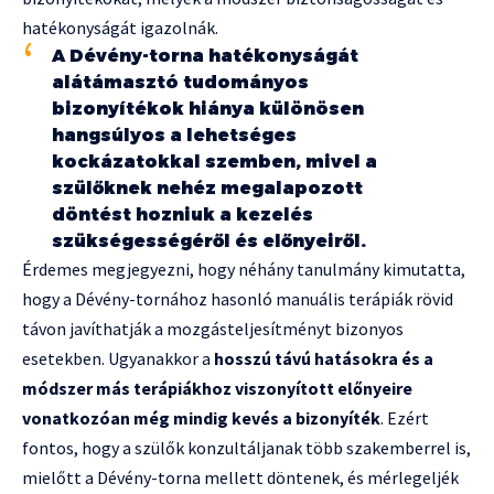
hatékonyságát igazolnák.
A Dévény-torna hatékonyságát
alátámasztó tudományos
bizonyítékok hiánya különösen
hangsúlyos a lehetséges
kockázatokkal szemben, mivel a
szülőknek nehéz megalapozott
döntést hozniuk a kezelés
szükségességéről és előnyeiről.
Érdemes megjegyezni, hogy néhány tanulmány kimutatta,
hogy a Dévény-tornához hasonló manuális terápiák rövid
távon javíthatják a mozgásteljesítményt bizonyos
esetekben. Ugyanakkor a
hosszú távú hatásokra és a
módszer más terápiákhoz viszonyított előnyeire
vonatkozóan még mindig kevés a bizonyíték
. Ezért
fontos, hogy a szülők konzultáljanak több szakemberrel is,
mielőtt a Dévény-torna mellett döntenek, és mérlegeljék