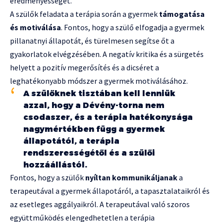
eredményességét.
A szülők feladata a terápia során a gyermek
támogatása
és motiválása
. Fontos, hogy a szülő elfogadja a gyermek
pillanatnyi állapotát, és türelmesen segítse őt a
gyakorlatok elvégzésében. A negatív kritika és a sürgetés
helyett a pozitív megerősítés és a dicséret a
leghatékonyabb módszer a gyermek motiválásához.
A szülőknek tisztában kell lenniük
azzal, hogy a Dévény-torna nem
csodaszer, és a terápia hatékonysága
nagymértékben függ a gyermek
állapotától, a terápia
rendszerességétől és a szülői
hozzáállástól.
Fontos, hogy a szülők
nyíltan kommunikáljanak
a
terapeutával a gyermek állapotáról, a tapasztalataikról és
az esetleges aggályaikról. A terapeutával való szoros
együttműködés elengedhetetlen a terápia