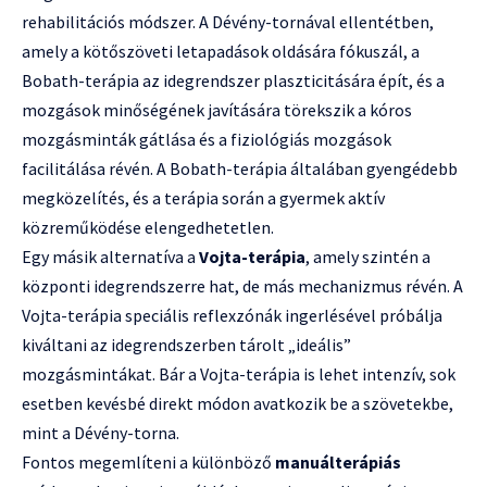
rehabilitációs módszer. A Dévény-tornával ellentétben,
amely a kötőszöveti letapadások oldására fókuszál, a
Bobath-terápia az idegrendszer plaszticitására épít, és a
mozgások minőségének javítására törekszik a kóros
mozgásminták gátlása és a fiziológiás mozgások
facilitálása révén. A Bobath-terápia általában gyengédebb
megközelítés, és a terápia során a gyermek aktív
közreműködése elengedhetetlen.
Egy másik alternatíva a
Vojta-terápia
, amely szintén a
központi idegrendszerre hat, de más mechanizmus révén. A
Vojta-terápia speciális reflexzónák ingerlésével próbálja
kiváltani az idegrendszerben tárolt „ideális”
mozgásmintákat. Bár a Vojta-terápia is lehet intenzív, sok
esetben kevésbé direkt módon avatkozik be a szövetekbe,
mint a Dévény-torna.
Fontos megemlíteni a különböző
manuálterápiás