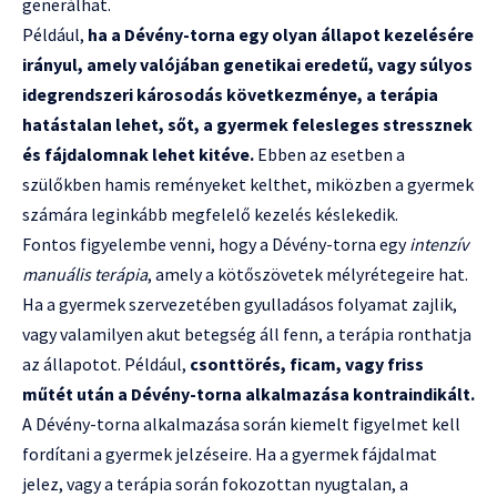
generálhat.
Például,
ha a Dévény-torna egy olyan állapot kezelésére
irányul, amely valójában genetikai eredetű, vagy súlyos
idegrendszeri károsodás következménye, a terápia
hatástalan lehet, sőt, a gyermek felesleges stressznek
és fájdalomnak lehet kitéve.
Ebben az esetben a
szülőkben hamis reményeket kelthet, miközben a gyermek
számára leginkább megfelelő kezelés késlekedik.
Fontos figyelembe venni, hogy a Dévény-torna egy
intenzív
manuális terápia
, amely a kötőszövetek mélyrétegeire hat.
Ha a gyermek szervezetében gyulladásos folyamat zajlik,
vagy valamilyen akut betegség áll fenn, a terápia ronthatja
az állapotot. Például,
csonttörés, ficam, vagy friss
műtét után a Dévény-torna alkalmazása kontraindikált.
A Dévény-torna alkalmazása során kiemelt figyelmet kell
fordítani a gyermek jelzéseire. Ha a gyermek fájdalmat
jelez, vagy a terápia során fokozottan nyugtalan, a