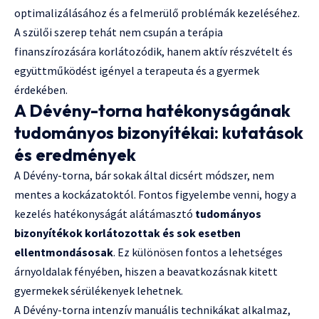
optimalizálásához és a felmerülő problémák kezeléséhez.
A szülői szerep tehát nem csupán a terápia
finanszírozására korlátozódik, hanem aktív részvételt és
együttműködést igényel a terapeuta és a gyermek
érdekében.
A Dévény-torna hatékonyságának
tudományos bizonyítékai: kutatások
és eredmények
A Dévény-torna, bár sokak által dicsért módszer, nem
mentes a kockázatoktól. Fontos figyelembe venni, hogy a
kezelés hatékonyságát alátámasztó
tudományos
bizonyítékok korlátozottak és sok esetben
ellentmondásosak
. Ez különösen fontos a lehetséges
árnyoldalak fényében, hiszen a beavatkozásnak kitett
gyermekek sérülékenyek lehetnek.
A Dévény-torna intenzív manuális technikákat alkalmaz,