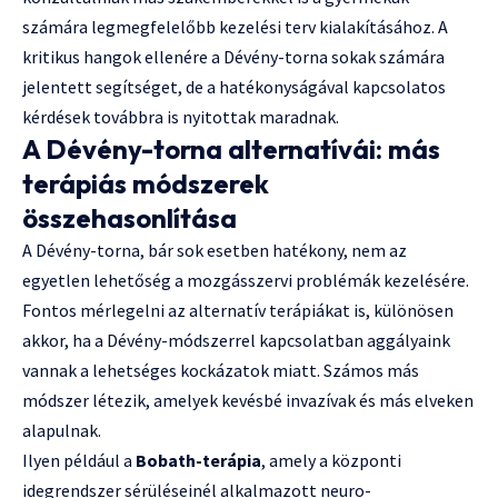
számára legmegfelelőbb kezelési terv kialakításához. A
kritikus hangok ellenére a Dévény-torna sokak számára
jelentett segítséget, de a hatékonyságával kapcsolatos
kérdések továbbra is nyitottak maradnak.
A Dévény-torna alternatívái: más
terápiás módszerek
összehasonlítása
A Dévény-torna, bár sok esetben hatékony, nem az
egyetlen lehetőség a mozgásszervi problémák kezelésére.
Fontos mérlegelni az alternatív terápiákat is, különösen
akkor, ha a Dévény-módszerrel kapcsolatban aggályaink
vannak a lehetséges kockázatok miatt. Számos más
módszer létezik, amelyek kevésbé invazívak és más elveken
alapulnak.
Ilyen például a
Bobath-terápia
, amely a központi
idegrendszer sérüléseinél alkalmazott neuro-