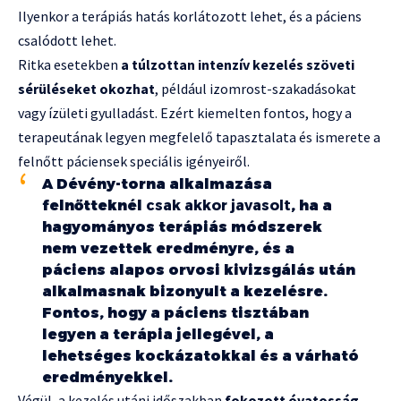
Ilyenkor a terápiás hatás korlátozott lehet, és a páciens
csalódott lehet.
Ritka esetekben
a túlzottan intenzív kezelés szöveti
sérüléseket okozhat
, például izomrost-szakadásokat
vagy ízületi gyulladást. Ezért kiemelten fontos, hogy a
terapeutának legyen megfelelő tapasztalata és ismerete a
felnőtt páciensek speciális igényeiről.
A Dévény-torna alkalmazása
felnőtteknél
csak akkor javasolt
, ha a
hagyományos terápiás módszerek
nem vezettek eredményre, és a
páciens alapos orvosi kivizsgálás után
alkalmasnak bizonyult a kezelésre.
Fontos, hogy a páciens tisztában
legyen a terápia jellegével, a
lehetséges kockázatokkal és a várható
eredményekkel.
Végül, a kezelés utáni időszakban
fokozott óvatosság