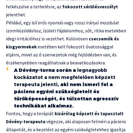
felkészülve a terhelésre, az
fokozott sérülésveszélyt
jelenthet.
Például, egy
túl erős nyomás
vagy
rossz irányú mozdulat
izomhúzódáshoz, ízületi fájdalomhoz, sőt, ritka esetekben
idegi irritációhoz is vezethet. Különösen
csecsemők és
kisgyermekek
esetében kell fokozott óvatossággal
eljárni, mivel az ő szervezetük még fejlődésben van, és
érzékenyebben reagálhatnak a beavatkozásokra.
A Dévény-torna során a
legnagyobb
kockázatot a nem megfelelően képzett
terapeuta jelenti
, aki nem ismeri fel a
páciens egyéni szükségleteit és
tűrőképességét, és túlzottan agresszív
technikákat alkalmaz.
Fontos, hogy a terápiát
kizárólag képzett és tapasztalt
Dévény-terapeuta
végezze, aki alaposan felméri a páciens
állapotát, és a kezelést az egyéni szükségletekhez igazítja.