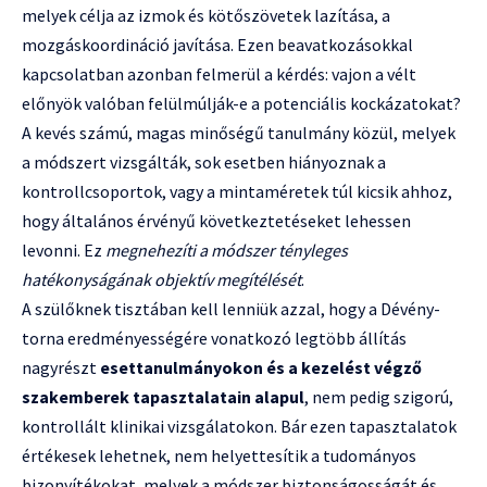
melyek célja az izmok és kötőszövetek lazítása, a
mozgáskoordináció javítása. Ezen beavatkozásokkal
kapcsolatban azonban felmerül a kérdés: vajon a vélt
előnyök valóban felülmúlják-e a potenciális kockázatokat?
A kevés számú, magas minőségű tanulmány közül, melyek
a módszert vizsgálták, sok esetben hiányoznak a
kontrollcsoportok, vagy a mintaméretek túl kicsik ahhoz,
hogy általános érvényű következtetéseket lehessen
levonni. Ez
megnehezíti a módszer tényleges
hatékonyságának objektív megítélését
.
A szülőknek tisztában kell lenniük azzal, hogy a Dévény-
torna eredményességére vonatkozó legtöbb állítás
nagyrészt
esettanulmányokon és a kezelést végző
szakemberek tapasztalatain alapul
, nem pedig szigorú,
kontrollált klinikai vizsgálatokon. Bár ezen tapasztalatok
értékesek lehetnek, nem helyettesítik a tudományos
bizonyítékokat, melyek a módszer biztonságosságát és