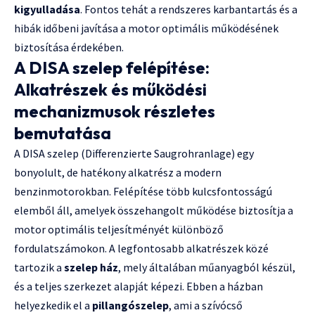
kigyulladása
. Fontos tehát a rendszeres karbantartás és a
hibák időbeni javítása a motor optimális működésének
biztosítása érdekében.
A DISA szelep felépítése:
Alkatrészek és működési
mechanizmusok részletes
bemutatása
A DISA szelep (Differenzierte Saugrohranlage) egy
bonyolult, de hatékony alkatrész a modern
benzinmotorokban. Felépítése több kulcsfontosságú
elemből áll, amelyek összehangolt működése biztosítja a
motor optimális teljesítményét különböző
fordulatszámokon. A legfontosabb alkatrészek közé
tartozik a
szelep ház
, mely általában műanyagból készül,
és a teljes szerkezet alapját képezi. Ebben a házban
helyezkedik el a
pillangószelep
, ami a szívócső