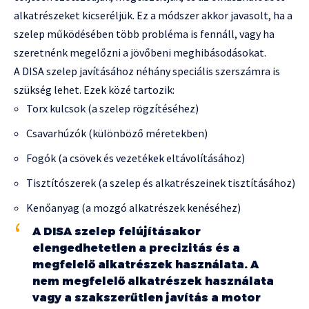
alkatrészeket kicseréljük. Ez a módszer akkor javasolt, ha a
szelep működésében több probléma is fennáll, vagy ha
szeretnénk megelőzni a jövőbeni meghibásodásokat.
A DISA szelep javításához néhány speciális szerszámra is
szükség lehet. Ezek közé tartozik:
Torx kulcsok (a szelep rögzítéséhez)
Csavarhúzók (különböző méretekben)
Fogók (a csövek és vezetékek eltávolításához)
Tisztítószerek (a szelep és alkatrészeinek tisztításához)
Kenőanyag (a mozgó alkatrészek kenéséhez)
A DISA szelep felújításakor
elengedhetetlen a precizitás és a
megfelelő alkatrészek használata. A
nem megfelelő alkatrészek használata
vagy a szakszerűtlen javítás a motor