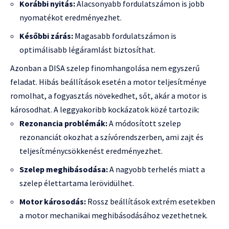
Korábbi nyitás:
Alacsonyabb fordulatszámon is jobb
nyomatékot eredményezhet.
Későbbi zárás:
Magasabb fordulatszámon is
optimálisabb légáramlást biztosíthat.
Azonban a DISA szelep finomhangolása nem egyszerű
feladat. Hibás beállítások esetén a motor teljesítménye
romolhat, a fogyasztás növekedhet, sőt, akár a motor is
károsodhat. A leggyakoribb kockázatok közé tartozik:
Rezonancia problémák:
A módosított szelep
rezonanciát okozhat a szívórendszerben, ami zajt és
teljesítménycsökkenést eredményezhet.
Szelep meghibásodása:
A nagyobb terhelés miatt a
szelep élettartama lerövidülhet.
Motor károsodás:
Rossz beállítások extrém esetekben
a motor mechanikai meghibásodásához vezethetnek.