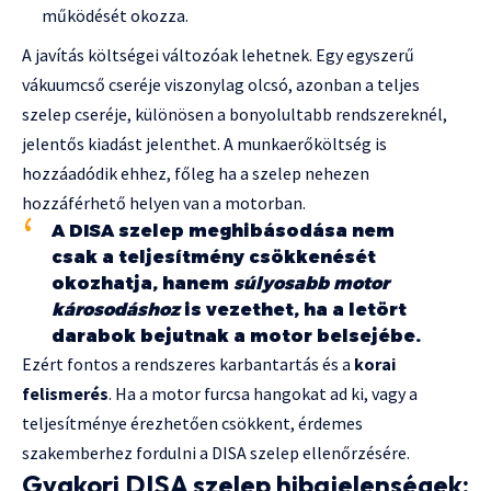
működését okozza.
A javítás költségei változóak lehetnek. Egy egyszerű
vákuumcső cseréje viszonylag olcsó, azonban a teljes
szelep cseréje, különösen a bonyolultabb rendszereknél,
jelentős kiadást jelenthet. A munkaerőköltség is
hozzáadódik ehhez, főleg ha a szelep nehezen
hozzáférhető helyen van a motorban.
A DISA szelep meghibásodása nem
csak a teljesítmény csökkenését
okozhatja, hanem
súlyosabb motor
károsodáshoz
is vezethet, ha a letört
darabok bejutnak a motor belsejébe.
Ezért fontos a rendszeres karbantartás és a
korai
felismerés
. Ha a motor furcsa hangokat ad ki, vagy a
teljesítménye érezhetően csökkent, érdemes
szakemberhez fordulni a DISA szelep ellenőrzésére.
Gyakori DISA szelep hibajelenségek: