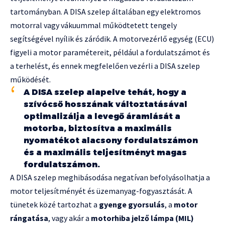
tartományban. A DISA szelep általában egy elektromos
motorral vagy vákuummal működtetett tengely
segítségével nyílik és záródik. A motorvezérlő egység (ECU)
figyeli a motor paramétereit, például a fordulatszámot és
a terhelést, és ennek megfelelően vezérli a DISA szelep
működését.
A DISA szelep alapelve tehát, hogy a
szívócső hosszának változtatásával
optimalizálja a levegő áramlását a
motorba, biztosítva a maximális
nyomatékot alacsony fordulatszámon
és a maximális teljesítményt magas
fordulatszámon.
A DISA szelep meghibásodása negatívan befolyásolhatja a
motor teljesítményét és üzemanyag-fogyasztását. A
tünetek közé tartozhat a
gyenge gyorsulás
, a
motor
rángatása
, vagy akár a
motorhiba jelző lámpa (MIL)