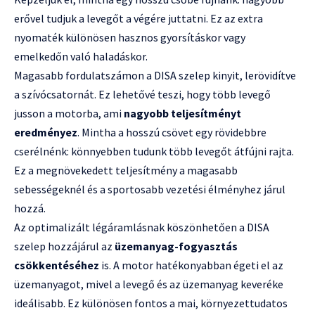
erővel tudjuk a levegőt a végére juttatni. Ez az extra
nyomaték különösen hasznos gyorsításkor vagy
emelkedőn való haladáskor.
Magasabb fordulatszámon a DISA szelep kinyit, lerövidítve
a szívócsatornát. Ez lehetővé teszi, hogy több levegő
jusson a motorba, ami
nagyobb teljesítményt
eredményez
. Mintha a hosszú csövet egy rövidebbre
cserélnénk: könnyebben tudunk több levegőt átfújni rajta.
Ez a megnövekedett teljesítmény a magasabb
sebességeknél és a sportosabb vezetési élményhez járul
hozzá.
Az optimalizált légáramlásnak köszönhetően a DISA
szelep hozzájárul az
üzemanyag-fogyasztás
csökkentéséhez
is. A motor hatékonyabban égeti el az
üzemanyagot, mivel a levegő és az üzemanyag keveréke
ideálisabb. Ez különösen fontos a mai, környezettudatos