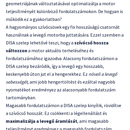
geometriájának változtatásával optimalizálja a motor
teljesítményét különböző fordulatszámokon. De hogyan is
működik ez a gyakorlatban?
A hagyományos szívócsövek egy fix hosszúságú csatornát
használnak a levegő motorba juttatására. Ezzel szemben a
DISA szelep lehetővé teszi, hogy a
szívócső hossza
változzon
a motor aktuális terheléséhez és
fordulatszámához igazodva. Alacsony fordulatszámon a
DISA szelep bezáródik, így a levegő egy hosszabb,
keskenyebb úton jut el a hengerekhez. Ez
növeli a levegő
sebességét
, ami jobb hengertöltést és ezáltal nagyobb
nyomatékot eredményez az alacsonyabb fordulatszám
tartományban.
Magasabb fordulatszámon a DISA szelep kinyílik, rövidítve
a szívócső hosszát. Ez csökkenti a légellenállást és
maximalizálja a levegő áramlását
, ami magasabb
teljesítményt eredményez a magasabb fordulatszám