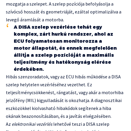
mozgatja a szelepet. A szelep pozíciója befolyásolja a
szívócső hosszát és geometriáját, ezáltal optimalizálva a
levegő áramlását a motorba.
A DISA szelep vezérlése tehát egy
komplex, zárt hurkú rendszer, ahol az
ECU folyamatosan monitorozza a
motor állapotát, és ennek megfelelően
állítja a szelep pozícióját a maximális
teljesítmény és hatékonyság elérése
érdekében.
Hibás szenzoradatok, vagy az ECU hibás működése a DISA
szelep helytelen vezérléséhez vezethet. Ez
teljesítménycsökkenést, rángatást, vagy akár a motorhiba
jelzőfény (MIL) kigyulladását is okozhatja. A diagnosztikai
eszközökkel kiolvasható hibakódok segítenek a hiba
okának beazonosításában, és a javítás elvégzésében.
Az
elektronikai vezérlés
lehetővé teszi a DISA szelep