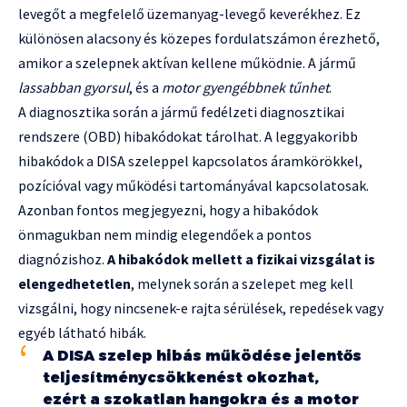
levegőt a megfelelő üzemanyag-levegő keverékhez. Ez
különösen alacsony és közepes fordulatszámon érezhető,
amikor a szelepnek aktívan kellene működnie. A jármű
lassabban gyorsul
, és a
motor gyengébbnek tűnhet
.
A diagnosztika során a jármű fedélzeti diagnosztikai
rendszere (OBD) hibakódokat tárolhat. A leggyakoribb
hibakódok a DISA szeleppel kapcsolatos áramkörökkel,
pozícióval vagy működési tartományával kapcsolatosak.
Azonban fontos megjegyezni, hogy a hibakódok
önmagukban nem mindig elegendőek a pontos
diagnózishoz.
A hibakódok mellett a fizikai vizsgálat is
elengedhetetlen
, melynek során a szelepet meg kell
vizsgálni, hogy nincsenek-e rajta sérülések, repedések vagy
egyéb látható hibák.
A DISA szelep hibás működése jelentős
teljesítménycsökkenést okozhat,
ezért a szokatlan hangokra és a motor