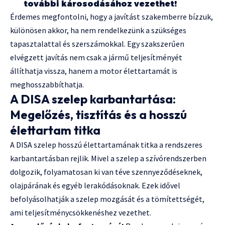
további károsodásához vezethet!
Érdemes megfontolni, hogy a javítást szakemberre bízzuk,
különösen akkor, ha nem rendelkezünk a szükséges
tapasztalattal és szerszámokkal. Egy szakszerűen
elvégzett javítás nem csak a jármű teljesítményét
állíthatja vissza, hanem a motor élettartamát is
meghosszabbíthatja.
A DISA szelep karbantartása:
Megelőzés, tisztítás és a hosszú
élettartam titka
A DISA szelep hosszú élettartamának titka a rendszeres
karbantartásban rejlik. Mivel a szelep a szívórendszerben
dolgozik, folyamatosan ki van téve szennyeződéseknek,
olajpárának és egyéb lerakódásoknak. Ezek idővel
befolyásolhatják a szelep mozgását és a tömítettségét,
ami teljesítménycsökkenéshez vezethet.