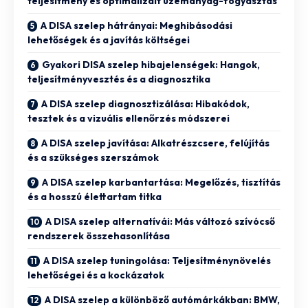
teljesítmény és optimalizált üzemanyag-fogyasztás
A DISA szelep hátrányai: Meghibásodási
lehetőségek és a javítás költségei
Gyakori DISA szelep hibajelenségek: Hangok,
teljesítményvesztés és a diagnosztika
A DISA szelep diagnosztizálása: Hibakódok,
tesztek és a vizuális ellenőrzés módszerei
A DISA szelep javítása: Alkatrészcsere, felújítás
és a szükséges szerszámok
A DISA szelep karbantartása: Megelőzés, tisztítás
és a hosszú élettartam titka
A DISA szelep alternatívái: Más változó szívócső
rendszerek összehasonlítása
A DISA szelep tuningolása: Teljesítménynövelés
lehetőségei és a kockázatok
A DISA szelep a különböző autómárkákban: BMW,