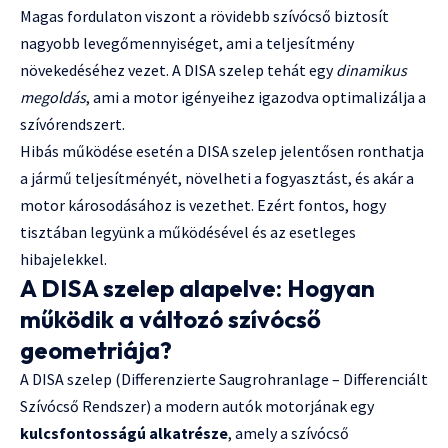
Magas fordulaton viszont a rövidebb szívócső biztosít
nagyobb levegőmennyiséget, ami a teljesítmény
növekedéséhez vezet. A DISA szelep tehát egy
dinamikus
megoldás
, ami a motor igényeihez igazodva optimalizálja a
szívórendszert.
Hibás működése esetén a DISA szelep jelentősen ronthatja
a jármű teljesítményét, növelheti a fogyasztást, és akár a
motor károsodásához is vezethet. Ezért fontos, hogy
tisztában legyünk a működésével és az esetleges
hibajelekkel.
A DISA szelep alapelve: Hogyan
működik a változó szívócső
geometriája?
A DISA szelep (Differenzierte Saugrohranlage – Differenciált
Szívócső Rendszer) a modern autók motorjának egy
kulcsfontosságú alkatrésze
, amely a szívócső