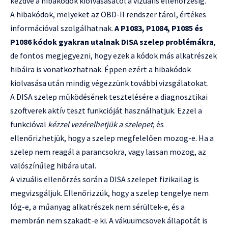
kezdve a hibakódok kiolvasásától a vizuális ellenőrzésig.
A hibakódok, melyeket az OBD-II rendszer tárol, értékes
információval szolgálhatnak.
A P1083, P1084, P1085 és
P1086 kódok gyakran utalnak DISA szelep problémákra
,
de fontos megjegyezni, hogy ezek a kódok más alkatrészek
hibáira is vonatkozhatnak. Éppen ezért a hibakódok
kiolvasása után mindig végezzünk további vizsgálatokat.
A DISA szelep működésének tesztelésére a diagnosztikai
szoftverek aktív teszt funkcióját használhatjuk. Ezzel a
funkcióval
kézzel vezérelhetjük a szelepet
, és
ellenőrizhetjük, hogy a szelep megfelelően mozog-e. Ha a
szelep nem reagál a parancsokra, vagy lassan mozog, az
valószínűleg hibára utal.
A vizuális ellenőrzés során a DISA szelepet fizikailag is
megvizsgáljuk. Ellenőrizzük, hogy a szelep tengelye nem
lóg-e, a műanyag alkatrészek nem sérültek-e, és a
membrán nem szakadt-e ki. A vákuumcsövek állapotát is