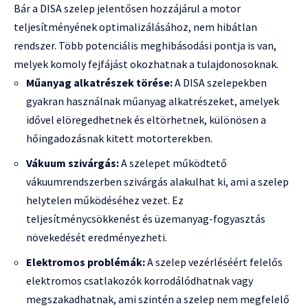
Bár a DISA szelep jelentősen hozzájárul a motor
teljesítményének optimalizálásához, nem hibátlan
rendszer. Több potenciális meghibásodási pontja is van,
melyek komoly fejfájást okozhatnak a tulajdonosoknak.
Műanyag alkatrészek törése:
A DISA szelepekben
gyakran használnak műanyag alkatrészeket, amelyek
idővel elöregedhetnek és eltörhetnek, különösen a
hőingadozásnak kitett motorterekben.
Vákuum szivárgás:
A szelepet működtető
vákuumrendszerben szivárgás alakulhat ki, ami a szelep
helytelen működéséhez vezet. Ez
teljesítménycsökkenést és üzemanyag-fogyasztás
növekedését eredményezheti.
Elektromos problémák:
A szelep vezérléséért felelős
elektromos csatlakozók korrodálódhatnak vagy
megszakadhatnak, ami szintén a szelep nem megfelelő