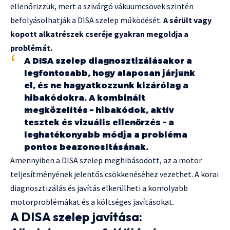
ellenőrizzük, mert a szivárgó vákuumcsövek szintén
befolyásolhatják a DISA szelep működését.
A sérült vagy
kopott alkatrészek cseréje gyakran megoldja a
problémát.
A DISA szelep diagnosztizálásakor a
legfontosabb, hogy alaposan járjunk
el, és ne hagyatkozzunk kizárólag a
hibakódokra. A kombinált
megközelítés – hibakódok, aktív
tesztek és vizuális ellenőrzés – a
leghatékonyabb módja a probléma
pontos beazonosításának.
Amennyiben a DISA szelep meghibásodott, az a motor
teljesítményének jelentős csökkenéséhez vezethet. A korai
diagnosztizálás és javítás elkerülheti a komolyabb
motorproblémákat és a költséges javításokat.
A DISA szelep javítása: