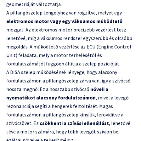
geometriáját változtatja.
A pillangószelep tengelyhez van rögzítve, melyet egy
elektromos motor vagy egy vákuumos működtető
mozgat. Az elektromos motor precízebb vezérlést tesz
lehetővé, míg a vákuumos rendszer egyszerűbb és olcsóbb
megoldás. A működtető vezérlése az ECU (Engine Control
Unit) feladata, mely a motor terhelésétől és
fordulatszámától függően állítja a szelep pozícióját.
A DISA szelep működésének lényege, hogy alacsony
fordulatszámon a pillangószelep zárva van, így a szívócső
hossza megnő. Ez a hosszabb szívócső
növeli a
nyomatékot alacsony fordulatszámon
, mivel a levegő
rezonanciája segíti a hengerek feltöltését. Magas
fordulatszámon a pillangószelep kinyílik, lerövidítve a
szívócsövet. Ez
csökkenti a szívási ellenállást
, lehetővé
téve a motor számára, hogy több levegőt szívjon be,
ezáltal növelve a teljesítményt.