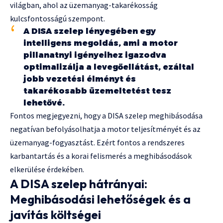
világban, ahol az üzemanyag-takarékosság
kulcsfontosságú szempont.
A DISA szelep lényegében egy
intelligens megoldás, ami a motor
pillanatnyi igényeihez igazodva
optimalizálja a levegőellátást, ezáltal
jobb vezetési élményt és
takarékosabb üzemeltetést tesz
lehetővé.
Fontos megjegyezni, hogy a DISA szelep meghibásodása
negatívan befolyásolhatja a motor teljesítményét és az
üzemanyag-fogyasztást. Ezért fontos a rendszeres
karbantartás és a korai felismerés a meghibásodások
elkerülése érdekében.
A DISA szelep hátrányai:
Meghibásodási lehetőségek és a
javítás költségei