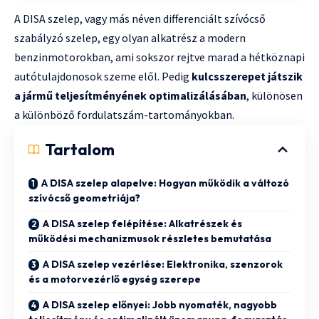
A DISA szelep, vagy más néven differenciált szívócső
szabályzó szelep, egy olyan alkatrész a modern
benzinmotorokban, ami sokszor rejtve marad a hétköznapi
autótulajdonosok szeme elől. Pedig
kulcsszerepet játszik
a jármű teljesítményének optimalizálásában
, különösen
a különböző fordulatszám-tartományokban.
Tartalom
A DISA szelep alapelve: Hogyan működik a változó
szívócső geometriája?
A DISA szelep felépítése: Alkatrészek és
működési mechanizmusok részletes bemutatása
A DISA szelep vezérlése: Elektronika, szenzorok
és a motorvezérlő egység szerepe
A DISA szelep előnyei: Jobb nyomaték, nagyobb