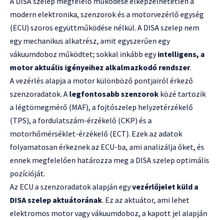
A DISA szelep megfelelő működése elképzelhetetlen a
modern elektronika, szenzorok és a motorvezérlő egység
(ECU) szoros együttműködése nélkül. A DISA szelep nem
egy mechanikus alkatrész, amit egyszerűen egy
vákuumdoboz működtet; sokkal inkább egy
intelligens, a
motor aktuális igényeihez alkalmazkodó rendszer
.
A vezérlés alapja a motor különböző pontjairól érkező
szenzoradatok. A
legfontosabb szenzorok
közé tartozik
a légtömegmérő (MAF), a fojtószelep helyzetérzékelő
(TPS), a fordulatszám-érzékelő (CKP) és a
motorhőmérséklet-érzékelő (ECT). Ezek az adatok
folyamatosan érkeznek az ECU-ba, ami analizálja őket, és
ennek megfelelően határozza meg a DISA szelep optimális
pozícióját.
Az ECU a szenzoradatok alapján egy
vezérlőjelet küld a
DISA szelep aktuátorának
. Ez az aktuátor, ami lehet
elektromos motor vagy vákuumdoboz, a kapott jel alapján