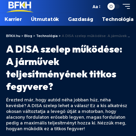
Aa
Karrier
Útmutatók
Gazdaság
Technológia
BFKH.hu
>
Blog
>
Technológia
>
A DISA szelep működése: A járművek teljesítményének titkos fegyvere?
A DISA szelep működése:
A járművek
teljesítményének titkos
fegyvere?
Érezted már, hogy autód néha jobban húz, néha
kevésbé? A DISA szelep lehet a válasz! Ez a kis alkatrész
okosan változtatja a levegő útját a motorban, hogy
alacsony fordulaton erősebb legyen, magas fordulaton
pedig a maximális teljesítményt hozza ki. Nézzük meg,
hogyan működik ez a titkos fegyver!