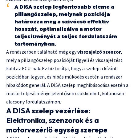
A DISA szelep legfontosabb eleme a
pillangószelep, melynek pozíciója
határozza meg a szívócső effektív
hosszát, optimalizálva a motor
teljesítményét a teljes fordulatszám
tartományban.
A rendszerben található még egy
visszajelző szenzor
,
mely a pillangószelep pozícióját figyeli és visszajelzést
küld az ECU-nak. Ez biztosítja, hogy a szelep a kívánt
pozícióban legyen, és hibás működés esetén a rendszer
hibakódot generál. A DISA szelep meghibásodása esetén a
motor teljesítménye jelentősen csökkenhet, különösen
alacsony fordulatszámon.
A DISA szelep vezérlése:
Elektronika, szenzorok és a
motorvezérlő egység szerepe