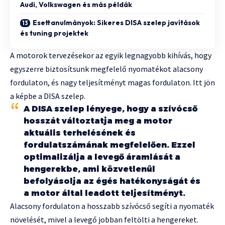
Audi, Volkswagen és más példák
Esettanulmányok: Sikeres DISA szelep javítások
és tuning projektek
A motorok tervezésekor az egyik legnagyobb kihívás, hogy
egyszerre biztosítsunk megfelelő nyomatékot alacsony
fordulaton, és nagy teljesítményt magas fordulaton. Itt jön
a képbe a DISA szelep.
A DISA szelep lényege, hogy a szívócső
hosszát változtatja meg a motor
aktuális terhelésének és
fordulatszámának megfelelően. Ezzel
optimalizálja a levegő áramlását a
hengerekbe, ami közvetlenül
befolyásolja az égés hatékonyságát és
a motor által leadott teljesítményt.
Alacsony fordulaton a hosszabb szívócső segíti a nyomaték
növelését, mivel a levegő jobban feltölti a hengereket.