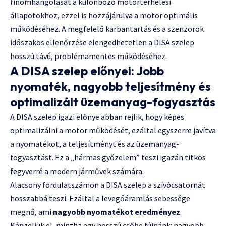
finomhangolását a különböző motorterhelési
állapotokhoz, ezzel is hozzájárulva a motor optimális
működéséhez. A megfelelő karbantartás és a szenzorok
időszakos ellenőrzése elengedhetetlen a DISA szelep
hosszú távú, problémamentes működéséhez.
A DISA szelep előnyei: Jobb
nyomaték, nagyobb teljesítmény és
optimalizált üzemanyag-fogyasztás
A DISA szelep igazi előnye abban rejlik, hogy képes
optimalizálni a motor működését, ezáltal egyszerre javítva
a nyomatékot, a teljesítményt és az üzemanyag-
fogyasztást. Ez a „hármas győzelem” teszi igazán titkos
fegyverré a modern járművek számára.
Alacsony fordulatszámon a DISA szelep a szívócsatornát
hosszabbá teszi. Ezáltal a levegőáramlás sebessége
megnő, ami
nagyobb nyomatékot eredményez
.
Képzeljük el, mintha egy hosszú csőbe fújnánk: nagyobb