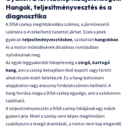
Hangok, teljesítményvesztés és a
diagnosztika
A DISA szelep meghibásodása számos, a járművezető
számára is érzékelhető tünettel járhat. Ezek a jelek
gyakran
teljesítményvesztésben
, szokatlan
hangokban
és a motor működésének általános romlásában
nyilvánulnak meg.
Az egyik leggyakoribb hibajelenség a
zörgő, kattogó
hang
, ami a szelep belsejében lévő kopott vagy törött
alkatrészek miatt keletkezik. Ez a hang különösen
alapjáraton vagy alacsony fordulatszámon hallható. A
hang forrása maga a DISA szelep egysége, ami a szívósoron
található.
A teljesítményvesztés a DISA szelep hibájának egy másik
gyakori jele. Mivel a szelep nem képes megfelelően
szabályozni a levegő áramlását, a motor nem kap elegendő