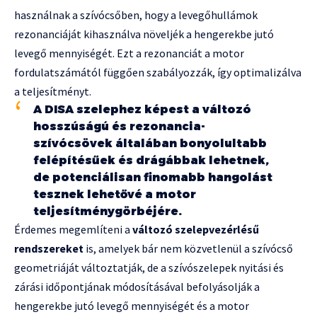
használnak a szívócsőben, hogy a levegőhullámok
rezonanciáját kihasználva növeljék a hengerekbe jutó
levegő mennyiségét. Ezt a rezonanciát a motor
fordulatszámától függően szabályozzák, így optimalizálva
a teljesítményt.
A DISA szelephez képest a változó
hosszúságú és rezonancia-
szívócsövek általában bonyolultabb
felépítésűek és drágábbak lehetnek,
de potenciálisan finomabb hangolást
tesznek lehetővé a motor
teljesítménygörbéjére.
Érdemes megemlíteni a
változó szelepvezérlésű
rendszereket
is, amelyek bár nem közvetlenül a szívócső
geometriáját változtatják, de a szívószelepek nyitási és
zárási időpontjának módosításával befolyásolják a
hengerekbe jutó levegő mennyiségét és a motor