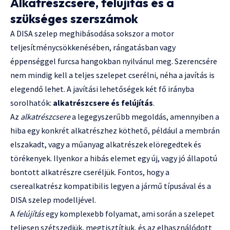
Alkatrészcsere, felújítás és a
szükséges szerszámok
A DISA szelep meghibásodása sokszor a motor
teljesítménycsökkenésében, rángatásban vagy
éppenséggel furcsa hangokban nyilvánul meg. Szerencsére
nem mindig kell a teljes szelepet cserélni, néha a javítás is
elegendő lehet. A javítási lehetőségek két fő irányba
sorolhatók:
alkatrészcsere és felújítás
.
Az
alkatrészcsere
a legegyszerűbb megoldás, amennyiben a
hiba egy konkrét alkatrészhez köthető, például a membrán
elszakadt, vagy a műanyag alkatrészek elöregedtek és
törékenyek. Ilyenkor a hibás elemet egy új, vagy jó állapotú
bontott alkatrészre cseréljük. Fontos, hogy a
cserealkatrész kompatibilis legyen a jármű típusával és a
DISA szelep modelljével.
A
felújítás
egy komplexebb folyamat, ami során a szelepet
teljesen szétszedjük, megtisztítjuk, és az elhasználódott