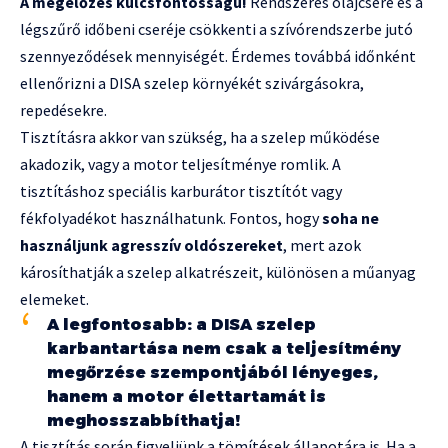
A megelőzés kulcsfontosságú!
Rendszeres olajcsere és a
légszűrő időbeni cseréje csökkenti a szívórendszerbe jutó
szennyeződések mennyiségét. Érdemes továbbá időnként
ellenőrizni a DISA szelep környékét szivárgásokra,
repedésekre.
Tisztításra akkor van szükség, ha a szelep működése
akadozik, vagy a motor teljesítménye romlik. A
tisztításhoz speciális karburátor tisztítót vagy
fékfolyadékot használhatunk. Fontos, hogy
soha ne
használjunk agresszív oldószereket
, mert azok
károsíthatják a szelep alkatrészeit, különösen a műanyag
elemeket.
A legfontosabb: a DISA szelep
karbantartása nem csak a teljesítmény
megőrzése szempontjából lényeges,
hanem a motor élettartamát is
meghosszabbíthatja!
A tisztítás során figyeljünk a tömítések állapotára is. Ha a