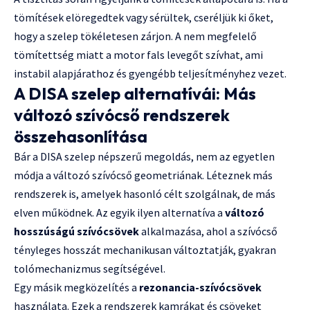
tömítések elöregedtek vagy sérültek, cseréljük ki őket,
hogy a szelep tökéletesen zárjon. A nem megfelelő
tömítettség miatt a motor fals levegőt szívhat, ami
instabil alapjárathoz és gyengébb teljesítményhez vezet.
A DISA szelep alternatívái: Más
változó szívócső rendszerek
összehasonlítása
Bár a DISA szelep népszerű megoldás, nem az egyetlen
módja a változó szívócső geometriának. Léteznek más
rendszerek is, amelyek hasonló célt szolgálnak, de más
elven működnek. Az egyik ilyen alternatíva a
változó
hosszúságú szívócsövek
alkalmazása, ahol a szívócső
tényleges hosszát mechanikusan változtatják, gyakran
tolómechanizmus segítségével.
Egy másik megközelítés a
rezonancia-szívócsövek
használata. Ezek a rendszerek kamrákat és csöveket