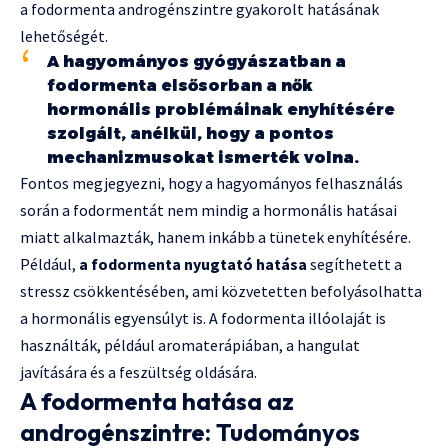
a fodormenta androgénszintre gyakorolt hatásának
lehetőségét.
A hagyományos gyógyászatban a
fodormenta elsősorban a nők
hormonális problémáinak enyhítésére
szolgált, anélkül, hogy a pontos
mechanizmusokat ismerték volna.
Fontos megjegyezni, hogy a hagyományos felhasználás
során a fodormentát nem mindig a hormonális hatásai
miatt alkalmazták, hanem inkább a tünetek enyhítésére.
Például,
a fodormenta nyugtató hatása
segíthetett a
stressz csökkentésében, ami közvetetten befolyásolhatta
a hormonális egyensúlyt is. A fodormenta illóolaját is
használták, például aromaterápiában, a hangulat
javítására és a feszültség oldására.
A fodormenta hatása az
androgénszintre: Tudományos