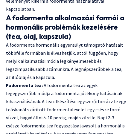
véleményét kikérni a fodormenta használatával
kapcsolatban.
A fodormenta alkalmazási formái a
hormonális problémák kezelésére
(tea, olaj, kapszula)
A fodormenta hormonális egyensúlyt támogató hatásait
többféle formában is élvezhetjük, attól függően, hogy
melyik alkalmazási mód a legkényelmesebb és
legszimpatikusabb számunkra. A legnépszerűbbek a tea,
az illóolaj és a kapszula.
Fodormenta tea:
A fodormenta tea az egyik
legegyszerűbb módja a fodormenta jótékony hatásainak
kihasználásának. A tea elkészítése egyszerű: forrázz le egy
teáskanál szárított fodormentalevelet egy csésze forró
vízzel, hagyd állni 5-10 percig, majd szűrd le. Napi 2-3
csésze fodormenta tea fogyasztása javasolt a hormonális
problémák kezelésére. A tea rendszeres fogyasztása