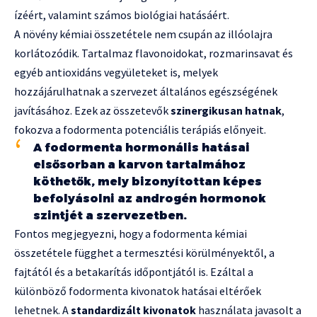
ízéért, valamint számos biológiai hatásáért.
A növény kémiai összetétele nem csupán az illóolajra
korlátozódik. Tartalmaz flavonoidokat, rozmarinsavat és
egyéb antioxidáns vegyületeket is, melyek
hozzájárulhatnak a szervezet általános egészségének
javításához. Ezek az összetevők
szinergikusan hatnak
,
fokozva a fodormenta potenciális terápiás előnyeit.
A fodormenta hormonális hatásai
elsősorban a karvon tartalmához
köthetők, mely bizonyítottan képes
befolyásolni az androgén hormonok
szintjét a szervezetben.
Fontos megjegyezni, hogy a fodormenta kémiai
összetétele függhet a termesztési körülményektől, a
fajtától és a betakarítás időpontjától is. Ezáltal a
különböző fodormenta kivonatok hatásai eltérőek
lehetnek. A
standardizált kivonatok
használata javasolt a