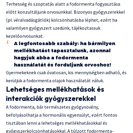
Terhesség és szoptatás alatt a fodormenta fogyasztása
előtt konzultáljunk orvosunkkal. Bizonyos gyógyszerekkel
(pl. véralvadásgátlók) kölcsönhatásba léphet, ezért ha
valamilyen gyógyszert szedünk, tájékoztassuk
kezelőorvosunkat.
A legfontosabb szabály: ha bármilyen
mellékhatást tapasztalunk, azonnal
hagyjuk abba a fodormenta
használatát és forduljunk orvoshoz!
Gyermekeknek csak óvatosan, kis mennyiségben adható, és
kerüljük a fodormenta olajok használatát náluk.
Lehetséges mellékhatások és
interakciók gyógyszerekkel
A fodormenta, bár természetes gyógynövény,
befolyásolhatja a hormonális egyensúlyt, ezért fontos
tisztában lenni a lehetséges mellékhatásokkal és
gyógyszerkölcsönhatásokkal. A túlzott fodormenta-