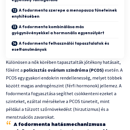
A fodormenta szerepe a menopauza tüneteinek
enyhítésében
A fodormenta kombinálása más
gyógynövényekkel a hormonális egyensúlyért
A fodormenta felhasználói tapasztalatok és
esettanulmányok
Különösen a nők körében tapasztalták jótékony hatásait,
főként a
policisztás ovárium szindróma (PCOS)
esetén. A
PCOS egy gyakori endokrin rendellenesség, melyet többek
között magas androgénszint (férfi hormonok) jellemez. A
fodormenta fogyasztása segíthet csökkenteni ezeket a
szinteket, ezáltal mérsékelve a PCOS tüneteit, mint
például a túlzott szőrnövekedést (hirzutizmus) és a
menstruációs zavarokat.
A fodormenta hatásmechanizmusa