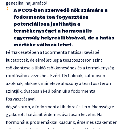
genetikai hajlamától.
A PCOS-ben szenvedő nők számára a
fodormenta tea fogyasztása
potenciálisan javíthatja a
termékenységet a hormonális
egyensúly helyreállításával, de a hatás
mértéke változó lehet.
Férfiak esetében a fodormenta hatásai kevésbé
kutatottak, de elméletileg a tesztoszteron szint
csökkentése a libidó csökkenéséhez és a termékenység
romlásához vezethet. Ezért férfiaknak, különösen
azoknak, akiknek már eleve alacsony a tesztoszteron
szintjük, óvatosan kell bánniuk a fodormenta
fogyasztásával.
Végső soron, a fodormenta libidóra és termékenységre
gyakorolt hatásait érdemes óvatosan kezelni. Ha
hormonális problémákkal küzdünk, érdemes szakember