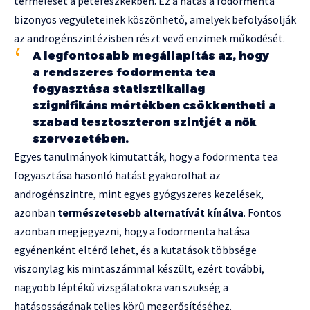
termelését a petefészkekben. Ez a hatás a fodormenta
bizonyos vegyületeinek köszönhető, amelyek befolyásolják
az androgénszintézisben részt vevő enzimek működését.
A legfontosabb megállapítás az, hogy
a rendszeres fodormenta tea
fogyasztása statisztikailag
szignifikáns mértékben csökkentheti a
szabad tesztoszteron szintjét a nők
szervezetében.
Egyes tanulmányok kimutatták, hogy a fodormenta tea
fogyasztása hasonló hatást gyakorolhat az
androgénszintre, mint egyes gyógyszeres kezelések,
azonban
természetesebb alternatívát kínálva
. Fontos
azonban megjegyezni, hogy a fodormenta hatása
egyénenként eltérő lehet, és a kutatások többsége
viszonylag kis mintaszámmal készült, ezért további,
nagyobb léptékű vizsgálatokra van szükség a
hatásosságának teljes körű megerősítéséhez.