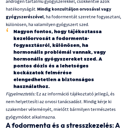
androgén tartalmú gyógyszerekkel, csökkentve azok
hatékonyságát.
Mindig konzultáljon orvosával vagy
gyógyszerészével
, ha fodormentát szeretne fogyasztani,
különösen, ha valamilyen gyógyszert szed.
Nagyon fontos, hogy tájékoztassa
kezelőorvosát a fodormenta-
fogyasztásról, különösen, ha
hormonális problémái vannak, vagy
hormonális gyógyszereket szed. A
pontos dózis és a lehetséges
kockázatok felmérése
elengedhetetlen a biztonságos
használathoz.
Figyelmeztetés:
Ez az információ tájékoztató jellegű, és
nem helyettesíti az orvosi tanácsadást. Mindig kérje ki
szakember véleményét, mielőtt bármilyen természetes
gyógymódot alkalmazna.
A fodormenta és a stresszkezelés: A