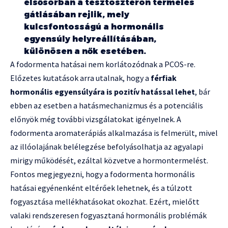
elsősorban a tesztoszteron termelés
gátlásában rejlik, mely
kulcsfontosságú a hormonális
egyensúly helyreállításában,
különösen a nők esetében.
A fodormenta hatásai nem korlátozódnak a PCOS-re.
Előzetes kutatások arra utalnak, hogy a
férfiak
hormonális egyensúlyára is pozitív hatással lehet
, bár
ebben az esetben a hatásmechanizmus és a potenciális
előnyök még további vizsgálatokat igényelnek. A
fodormenta aromaterápiás alkalmazása is felmerült, mivel
az illóolajának belélegzése befolyásolhatja az agyalapi
mirigy működését, ezáltal közvetve a hormontermelést.
Fontos megjegyezni, hogy a fodormenta hormonális
hatásai egyénenként eltérőek lehetnek, és a túlzott
fogyasztása mellékhatásokat okozhat. Ezért, mielőtt
valaki rendszeresen fogyasztaná hormonális problémák