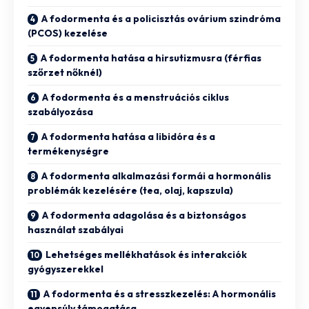
A fodormenta és a policisztás ovárium szindróma
(PCOS) kezelése
A fodormenta hatása a hirsutizmusra (férfias
szőrzet nőknél)
A fodormenta és a menstruációs ciklus
szabályozása
A fodormenta hatása a libidóra és a
termékenységre
A fodormenta alkalmazási formái a hormonális
problémák kezelésére (tea, olaj, kapszula)
A fodormenta adagolása és a biztonságos
használat szabályai
Lehetséges mellékhatások és interakciók
gyógyszerekkel
A fodormenta és a stresszkezelés: A hormonális
egyensúly támogatása