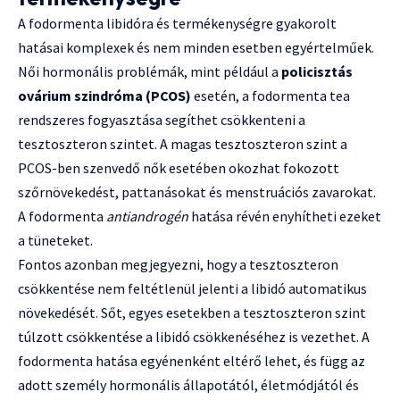
A fodormenta libidóra és termékenységre gyakorolt
hatásai komplexek és nem minden esetben egyértelműek.
Női hormonális problémák, mint például a
policisztás
ovárium szindróma (PCOS)
esetén, a fodormenta tea
rendszeres fogyasztása segíthet csökkenteni a
tesztoszteron szintet. A magas tesztoszteron szint a
PCOS-ben szenvedő nők esetében okozhat fokozott
szőrnövekedést, pattanásokat és menstruációs zavarokat.
A fodormenta
antiandrogén
hatása révén enyhítheti ezeket
a tüneteket.
Fontos azonban megjegyezni, hogy a tesztoszteron
csökkentése nem feltétlenül jelenti a libidó automatikus
növekedését. Sőt, egyes esetekben a tesztoszteron szint
túlzott csökkentése a libidó csökkenéséhez is vezethet. A
fodormenta hatása egyénenként eltérő lehet, és függ az
adott személy hormonális állapotától, életmódjától és