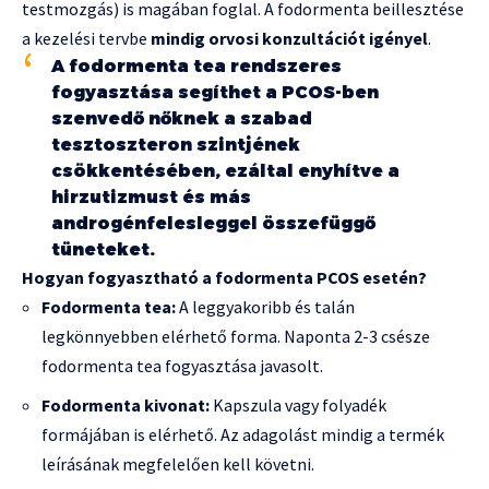
testmozgás) is magában foglal. A fodormenta beillesztése
a kezelési tervbe
mindig orvosi konzultációt igényel
.
A fodormenta tea rendszeres
fogyasztása segíthet a PCOS-ben
szenvedő nőknek a szabad
tesztoszteron szintjének
csökkentésében, ezáltal enyhítve a
hirzutizmust és más
androgénfelesleggel összefüggő
tüneteket.
Hogyan fogyasztható a fodormenta PCOS esetén?
Fodormenta tea:
A leggyakoribb és talán
legkönnyebben elérhető forma. Naponta 2-3 csésze
fodormenta tea fogyasztása javasolt.
Fodormenta kivonat:
Kapszula vagy folyadék
formájában is elérhető. Az adagolást mindig a termék
leírásának megfelelően kell követni.