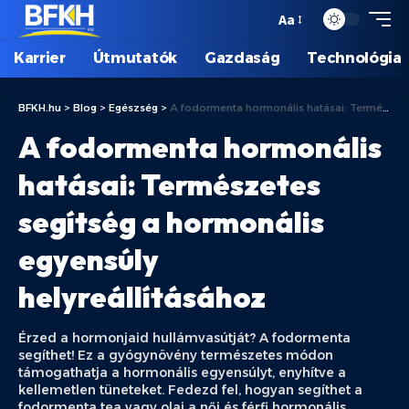
Aa
Karrier
Útmutatók
Gazdaság
Technológia
BFKH.hu
>
Blog
>
Egészség
>
A fodormenta hormonális hatásai: Természetes segítség a hormonális egyensúly helyreállításához
A fodormenta hormonális
hatásai: Természetes
segítség a hormonális
egyensúly
helyreállításához
Érzed a hormonjaid hullámvasútját? A fodormenta
segíthet! Ez a gyógynövény természetes módon
támogathatja a hormonális egyensúlyt, enyhítve a
kellemetlen tüneteket. Fedezd fel, hogyan segíthet a
fodormenta tea vagy olaj a női és férfi hormonális