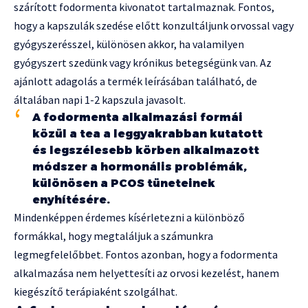
szárított fodormenta kivonatot tartalmaznak. Fontos,
hogy a kapszulák szedése előtt konzultáljunk orvossal vagy
gyógyszerésszel, különösen akkor, ha valamilyen
gyógyszert szedünk vagy krónikus betegségünk van. Az
ajánlott adagolás a termék leírásában található, de
általában napi 1-2 kapszula javasolt.
A fodormenta alkalmazási formái
közül a tea a leggyakrabban kutatott
és legszélesebb körben alkalmazott
módszer a hormonális problémák,
különösen a PCOS tüneteinek
enyhítésére.
Mindenképpen érdemes kísérletezni a különböző
formákkal, hogy megtaláljuk a számunkra
legmegfelelőbbet. Fontos azonban, hogy a fodormenta
alkalmazása nem helyettesíti az orvosi kezelést, hanem
kiegészítő terápiaként szolgálhat.