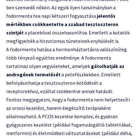
ben szenvedő nőkön. Az egyik ilyen tanulmányban a
fodormenta tea napi kétszeri fogyasztása
jelentős
mértékben csökkentette a szabad tesztoszteron
szintjét
a placebóval összehasonlítva. Emellett a kutatók
megfigyelték a hirzutizmus tüneteinek enyhülését is.
A fodormenta hatása a hormonháztartásra valószínűleg
több tényező együttes eredménye. A fodormenta
tartalmaz olyan vegyületeket, amelyek
gátolhatják az
androgének termelését
a petefészkekben. Emellett
befolyásolhatja a tesztoszteron kötődését a
receptorokhoz, ezáltal csökkentve annak hatását.
Fontos megjegyezni, hogy a fodormenta nem helyettesíti
az orvosi kezelést, hanem kiegészítő terápiaként
alkalmazható. A PCOS kezelése komplex, és gyakran
gyógyszeres kezelést (például fogamzásgátló tablettákat,
metformin) és életmódbeli változtatásokat (például diéta,