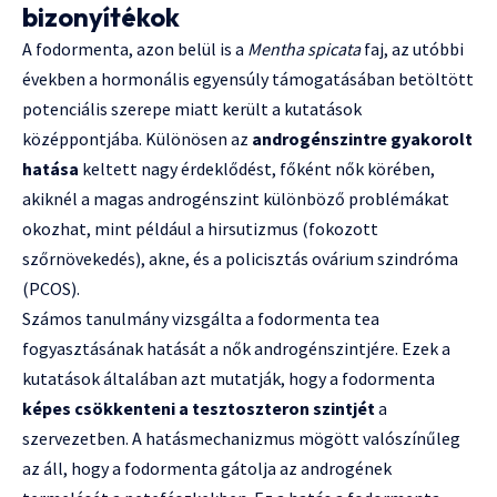
bizonyítékok
A fodormenta, azon belül is a
Mentha spicata
faj, az utóbbi
években a hormonális egyensúly támogatásában betöltött
potenciális szerepe miatt került a kutatások
középpontjába. Különösen az
androgénszintre gyakorolt
hatása
keltett nagy érdeklődést, főként nők körében,
akiknél a magas androgénszint különböző problémákat
okozhat, mint például a hirsutizmus (fokozott
szőrnövekedés), akne, és a policisztás ovárium szindróma
(PCOS).
Számos tanulmány vizsgálta a fodormenta tea
fogyasztásának hatását a nők androgénszintjére. Ezek a
kutatások általában azt mutatják, hogy a fodormenta
képes csökkenteni a tesztoszteron szintjét
a
szervezetben. A hatásmechanizmus mögött valószínűleg
az áll, hogy a fodormenta gátolja az androgének