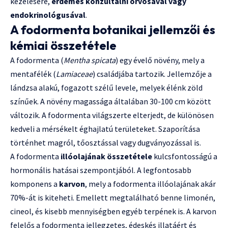
kezelésére,
érdemes konzultálni orvosával vagy
endokrinológusával
.
A fodormenta botanikai jellemzői és
kémiai összetétele
A fodormenta (
Mentha spicata
) egy évelő növény, mely a
mentafélék (
Lamiaceae
) családjába tartozik. Jellemzője a
lándzsa alakú, fogazott szélű levele, melyek élénk zöld
színűek. A növény magassága általában 30-100 cm között
változik. A fodormenta világszerte elterjedt, de különösen
kedveli a mérsékelt éghajlatú területeket. Szaporítása
történhet magról, tőosztással vagy dugványozással is.
A fodormenta
illóolajának összetétele
kulcsfontosságú a
hormonális hatásai szempontjából. A legfontosabb
komponens a
karvon
, mely a fodormenta illóolajának akár
70%-át is kiteheti. Emellett megtalálható benne limonén,
cineol, és kisebb mennyiségben egyéb terpének is. A karvon
felelős a fodormenta jellegzetes, édeskés illatáért és