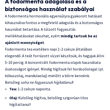
A fodormenta adagolása és a
biztonságos használat szabályai
A fodormenta hormonális egyensúlyra gyakorolt hatásait
kihasználva fontos a megfelelő adagolás és a biztonságos
használat betartása. A túlzott fogyasztás
mellékhatásokat okozhat, ezért
mindig tartsuk be az
ajánlott mennyiséget
.
Fodormenta tea esetében napi 1-2 csésze általában
elegendő. A teát forrázott vízzel készítsük, és hagyjuk állni
5-10 percig. A koncentrált fodormenta olajok használata
óvatosságot igényel. Mindig hígítsuk fel hordozóolajjal (pl.
kókuszolaj, mandulaolaj) mielőtt a bőrre kennénk.
Belsőleg
soha ne fogyasszuk hígítatlanul
!
Tea:
1-2 csésze naponta.
Olaj:
Külsőleg hígítva, belsőleg szigorúan tilos
hígítatlanul!