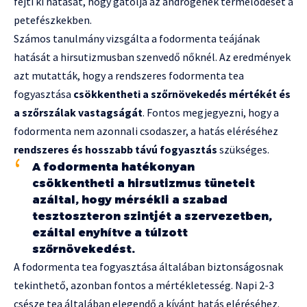
fejti ki hatását, hogy gátolja az androgének termelődését a
petefészkekben.
Számos tanulmány vizsgálta a fodormenta teájának
hatását a hirsutizmusban szenvedő nőknél. Az eredmények
azt mutatták, hogy a rendszeres fodormenta tea
fogyasztása
csökkentheti a szőrnövekedés mértékét és
a szőrszálak vastagságát
. Fontos megjegyezni, hogy a
fodormenta nem azonnali csodaszer, a hatás eléréséhez
rendszeres és hosszabb távú fogyasztás
szükséges.
A fodormenta hatékonyan
csökkentheti a hirsutizmus tüneteit
azáltal, hogy mérsékli a szabad
tesztoszteron szintjét a szervezetben,
ezáltal enyhítve a túlzott
szőrnövekedést.
A fodormenta tea fogyasztása általában biztonságosnak
tekinthető, azonban fontos a mértékletesség. Napi 2-3
csésze tea általában elegendő a kívánt hatás eléréséhez.