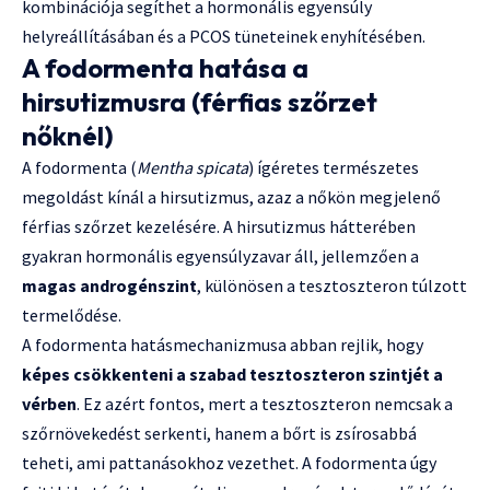
kombinációja segíthet a hormonális egyensúly
helyreállításában és a PCOS tüneteinek enyhítésében.
A fodormenta hatása a
hirsutizmusra (férfias szőrzet
nőknél)
A fodormenta (
Mentha spicata
) ígéretes természetes
megoldást kínál a hirsutizmus, azaz a nőkön megjelenő
férfias szőrzet kezelésére. A hirsutizmus hátterében
gyakran hormonális egyensúlyzavar áll, jellemzően a
magas androgénszint
, különösen a tesztoszteron túlzott
termelődése.
A fodormenta hatásmechanizmusa abban rejlik, hogy
képes csökkenteni a szabad tesztoszteron szintjét a
vérben
. Ez azért fontos, mert a tesztoszteron nemcsak a
szőrnövekedést serkenti, hanem a bőrt is zsírosabbá
teheti, ami pattanásokhoz vezethet. A fodormenta úgy