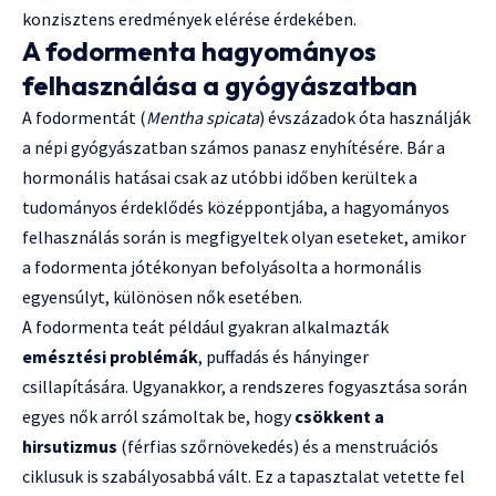
konzisztens eredmények elérése érdekében.
A fodormenta hagyományos
felhasználása a gyógyászatban
A fodormentát (
Mentha spicata
) évszázadok óta használják
a népi gyógyászatban számos panasz enyhítésére. Bár a
hormonális hatásai csak az utóbbi időben kerültek a
tudományos érdeklődés középpontjába, a hagyományos
felhasználás során is megfigyeltek olyan eseteket, amikor
a fodormenta jótékonyan befolyásolta a hormonális
egyensúlyt, különösen nők esetében.
A fodormenta teát például gyakran alkalmazták
emésztési problémák
, puffadás és hányinger
csillapítására. Ugyanakkor, a rendszeres fogyasztása során
egyes nők arról számoltak be, hogy
csökkent a
hirsutizmus
(férfias szőrnövekedés) és a menstruációs
ciklusuk is szabályosabbá vált. Ez a tapasztalat vetette fel