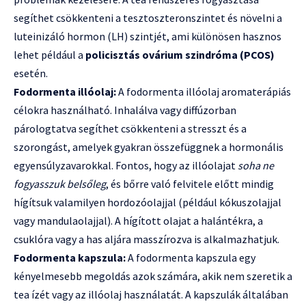
segíthet csökkenteni a tesztoszteronszintet és növelni a
luteinizáló hormon (LH) szintjét, ami különösen hasznos
lehet például a
policisztás ovárium szindróma (PCOS)
esetén.
Fodormenta illóolaj:
A fodormenta illóolaj aromaterápiás
célokra használható. Inhalálva vagy diffúzorban
párologtatva segíthet csökkenteni a stresszt és a
szorongást, amelyek gyakran összefüggnek a hormonális
egyensúlyzavarokkal. Fontos, hogy az illóolajat
soha ne
fogyasszuk belsőleg
, és bőrre való felvitele előtt mindig
hígítsuk valamilyen hordozóolajjal (például kókuszolajjal
vagy mandulaolajjal). A hígított olajat a halántékra, a
csuklóra vagy a has aljára masszírozva is alkalmazhatjuk.
Fodormenta kapszula:
A fodormenta kapszula egy
kényelmesebb megoldás azok számára, akik nem szeretik a
tea ízét vagy az illóolaj használatát. A kapszulák általában