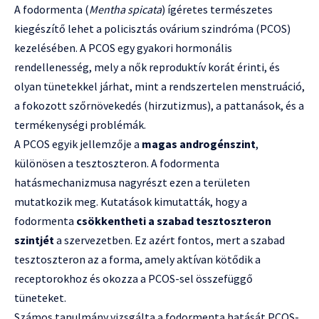
A fodormenta (
Mentha spicata
) ígéretes természetes
kiegészítő lehet a policisztás ovárium szindróma (PCOS)
kezelésében. A PCOS egy gyakori hormonális
rendellenesség, mely a nők reproduktív korát érinti, és
olyan tünetekkel járhat, mint a rendszertelen menstruáció,
a fokozott szőrnövekedés (hirzutizmus), a pattanások, és a
termékenységi problémák.
A PCOS egyik jellemzője a
magas androgénszint
,
különösen a tesztoszteron. A fodormenta
hatásmechanizmusa nagyrészt ezen a területen
mutatkozik meg. Kutatások kimutatták, hogy a
fodormenta
csökkentheti a szabad tesztoszteron
szintjét
a szervezetben. Ez azért fontos, mert a szabad
tesztoszteron az a forma, amely aktívan kötődik a
receptorokhoz és okozza a PCOS-sel összefüggő
tüneteket.
Számos tanulmány vizsgálta a fodormenta hatását PCOS-