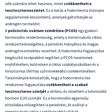
nők számára lehet hasznos, mivel
csökkentheti a
tesztoszteronszintet
. Ez a hatás a fodormenta bizonyos
vegyületeinek köszönhető, amelyek gátolhatják az
androgén termelést.
A
policisztás ovárium szindróma (PCOS)
egy gyakori
hormonális rendellenesség, amely a menstruációs ciklus
rendszertelenségéhez, a peteérés hiányához és magas
androgénszintekhez vezethet. A fodormenta fogyasztása
kiegészítő terápiaként segíthet a PCOS tüneteinek
enyhítésében, különösen a ciklus szabályozásában és a
hirsutizmus (férfias szőrnövekedés) csökkentésében.
Tanulmányok kimutatták, hogy a fodormenta tea
rendszeres fogyasztása
csökkentheti a szabad
tesztoszteron szintjét
a vérben, és növelheti a luteinizáló
hormon (LH) szintjét. Ez a hormonális egyensúly
eltolódása elősegítheti a peteérést, és ezáltal a
menstruációs ciklus szabályosabbá válását.