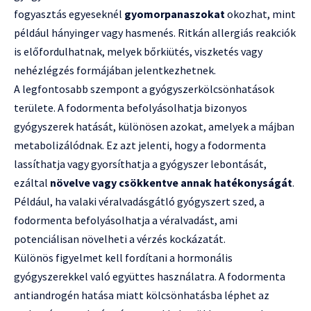
fogyasztás egyeseknél
gyomorpanaszokat
okozhat, mint
például hányinger vagy hasmenés. Ritkán allergiás reakciók
is előfordulhatnak, melyek bőrkiütés, viszketés vagy
nehézlégzés formájában jelentkezhetnek.
A legfontosabb szempont a gyógyszerkölcsönhatások
területe. A fodormenta befolyásolhatja bizonyos
gyógyszerek hatását, különösen azokat, amelyek a májban
metabolizálódnak. Ez azt jelenti, hogy a fodormenta
lassíthatja vagy gyorsíthatja a gyógyszer lebontását,
ezáltal
növelve vagy csökkentve annak hatékonyságát
.
Például, ha valaki véralvadásgátló gyógyszert szed, a
fodormenta befolyásolhatja a véralvadást, ami
potenciálisan növelheti a vérzés kockázatát.
Különös figyelmet kell fordítani a hormonális
gyógyszerekkel való együttes használatra. A fodormenta
antiandrogén hatása miatt kölcsönhatásba léphet az