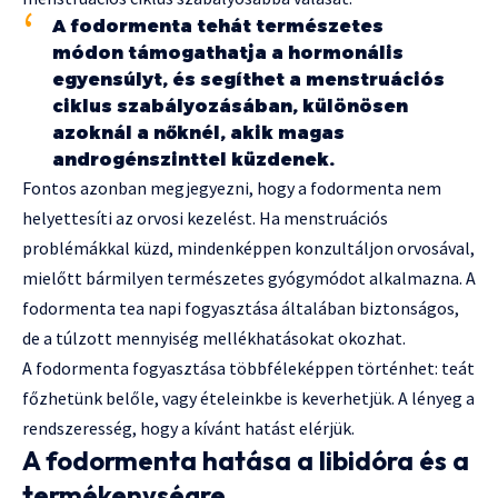
A fodormenta tehát természetes
módon támogathatja a hormonális
egyensúlyt, és segíthet a menstruációs
ciklus szabályozásában, különösen
azoknál a nőknél, akik magas
androgénszinttel küzdenek.
Fontos azonban megjegyezni, hogy a fodormenta nem
helyettesíti az orvosi kezelést. Ha menstruációs
problémákkal küzd, mindenképpen konzultáljon orvosával,
mielőtt bármilyen természetes gyógymódot alkalmazna. A
fodormenta tea napi fogyasztása általában biztonságos,
de a túlzott mennyiség mellékhatásokat okozhat.
A fodormenta fogyasztása többféleképpen történhet: teát
főzhetünk belőle, vagy ételeinkbe is keverhetjük. A lényeg a
rendszeresség, hogy a kívánt hatást elérjük.
A fodormenta hatása a libidóra és a
termékenységre