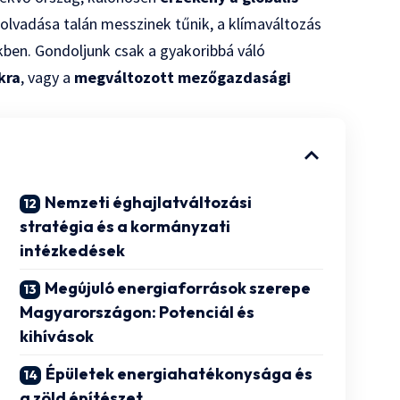
k olvadása talán messzinek tűnik, a klímaváltozás
kben. Gondoljunk csak a gyakoribbá váló
kra
, vagy a
megváltozott mezőgazdasági
Nemzeti éghajlatváltozási
stratégia és a kormányzati
intézkedések
Megújuló energiaforrások szerepe
Magyarországon: Potenciál és
kihívások
Épületek energiahatékonysága és
a zöld építészet