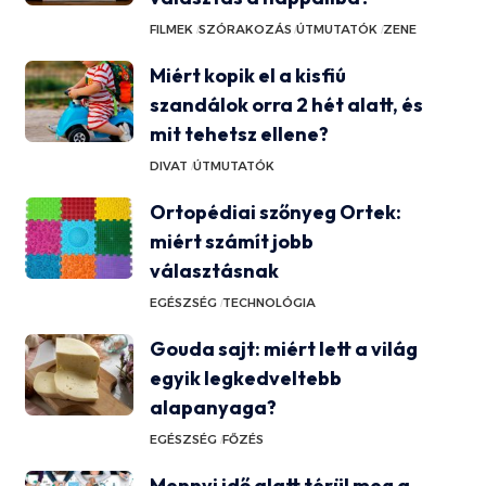
FILMEK
SZÓRAKOZÁS
ÚTMUTATÓK
ZENE
Miért kopik el a kisfiú
szandálok orra 2 hét alatt, és
mit tehetsz ellene?
DIVAT
ÚTMUTATÓK
Ortopédiai szőnyeg Ortek:
miért számít jobb
választásnak
EGÉSZSÉG
TECHNOLÓGIA
Gouda sajt: miért lett a világ
egyik legkedveltebb
alapanyaga?
EGÉSZSÉG
FŐZÉS
Mennyi idő alatt térül meg a