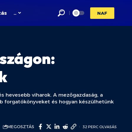
zás
…
NAF
rszágon:
ok
 és hevesebb viharok. A mezőgazdaság, a
abb forgatókönyveket és hogyan készülhetünk
MEGOSZTÁS
32 PERC OLVASÁS