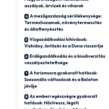
aszályok, árvizek és viharok
A mezőgazdaság sérülékenysége:
Terméshozamok, növénytermesztés
és állattenyésztés
Vízgazdálkodási kihívások:
Vízhiány, öntözés és a Duna vízszintje
Erdőgazdálkodás és a biodiverzitás
veszélyeztetettsége
A turizmusra gyakorolt hatások:
Szezonális változások és a Balaton
jövője
Az emberi egészségre gyakorolt
hatások: Hőstressz, légúti