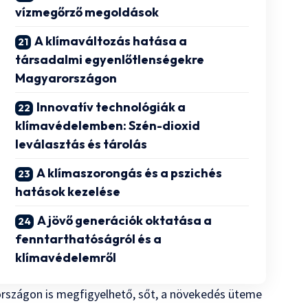
vízmegőrző megoldások
A klímaváltozás hatása a
társadalmi egyenlőtlenségekre
Magyarországon
Innovatív technológiák a
klímavédelemben: Szén-dioxid
leválasztás és tárolás
A klímaszorongás és a pszichés
hatások kezelése
A jövő generációk oktatása a
fenntarthatóságról és a
klímavédelemről
rszágon is megfigyelhető, sőt, a növekedés üteme