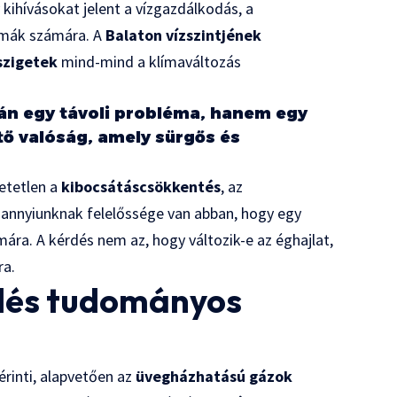
kihívásokat jelent a vízgazdálkodás, a
émák számára. A
Balaton vízszintjének
szigetek
mind-mind a klímaváltozás
án egy távoli probléma, hanem egy
tő valóság, amely sürgős és
etetlen a
kibocsátáscsökkentés
, az
dannyiunknak felelőssége van abban, hogy egy
ra. A kérdés nem az, hogy változik-e az éghajlat,
ra.
edés tudományos
érinti, alapvetően az
üvegházhatású gázok