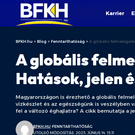
Karrier
E
BFKH.hu
>
Blog
>
Fenntarthatóság
>
A globális felmeleged
A globális fel
Hatások, jelen é
Magyarországon is érezhető a globális felme
vízkészlet és az egészségünk is veszélyben 
fel a változó éghajlatra? A cikk bemutatja a je
BFKH.HU
FENNTARTHATÓSÁG
UTOLSÓ MÓDOSÍTÁS: 2025. JÚNIUS 14. 15:11