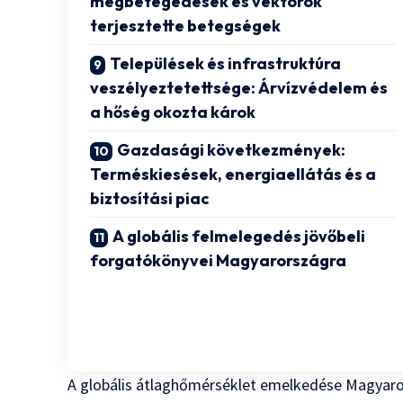
megbetegedések és vektorok
terjesztette betegségek
Települések és infrastruktúra
veszélyeztetettsége: Árvízvédelem és
a hőség okozta károk
Gazdasági következmények:
Terméskiesések, energiaellátás és a
biztosítási piac
A globális felmelegedés jövőbeli
forgatókönyvei Magyarországra
A globális átlaghőmérséklet emelkedése Magyaro