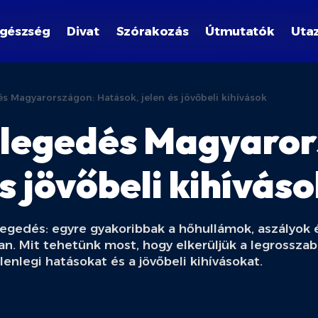
gészség
Divat
Szórakozás
Útmutatók
Uta
és Magyarországon: Hatások, jelen és jövőbeli kihívások
melegedés Magyaro
s jövőbeli kihívás
legedés: egyre gyakoribbak a hőhullámok, aszályok
van. Mit tehetünk most, hogy elkerüljük a legrossz
lenlegi hatásokat és a jövőbeli kihívásokat.