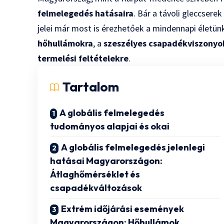
felmelegedés hatásaira
. Bár a távoli gleccsere
jelei már most is érezhetőek a mindennapi életün
hőhullámokra
, a
szeszélyes csapadékviszonyo
termelési feltételekre
.
Tartalom
A globális felmelegedés
tudományos alapjai és okai
A globális felmelegedés jelenlegi
hatásai Magyarországon:
Átlaghőmérséklet és
csapadékváltozások
Extrém időjárási események
Magyarországon: Hőhullámok,