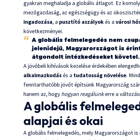
gyakran meghaladja a globális átlagot. Ez komoly 
mezőgazdaság, az egészségügy és az ökosziszt
ingadozása
, a
pusztító aszályok
és a
városi hő
következményei.
A globális felmelegedés nem csup
jelenidejű, Magyarországot is érin
átgondolt intézkedéseket követel.
A jövőbeli kihívások kezelése érdekében elengedh
alkalmazkodás
és a
tudatosság növelése
. Min
fenntarthatóbb jövőt építsünk Magyarország számá
hanem az, hogy
hogyan reagálunk
erre a változás
A globális felmeleg
alapjai és okai
A globális felmelegedés, mely Magyarországot is 