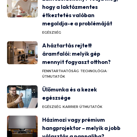
hogy a laktózmentes
étkeztetés valóban
megoldja-e a problémáját
EGÉSZSÉG
A háztartás rejtett
áramfalói: melyik gép
mennyit fogyaszt otthon?
FENNTARTHATÓSÁG
TECHNOLÓGIA
ÚTMUTATÓK
Ülőmunka és a kezek
egészsége
EGÉSZSÉG
KARRIER
ÚTMUTATÓK
Házimozi vagy prémium
hangprojektor – melyik a jobb
választás a nappaliba?