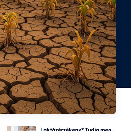
Laktózérzékeny? Tudja meg,