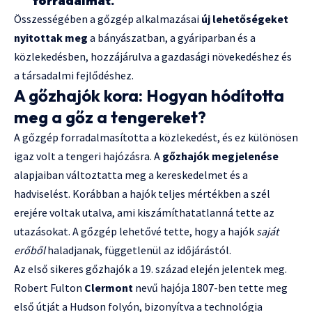
forradalmat.
Összességében a gőzgép alkalmazásai
új lehetőségeket
nyitottak meg
a bányászatban, a gyáriparban és a
közlekedésben, hozzájárulva a gazdasági növekedéshez és
a társadalmi fejlődéshez.
A gőzhajók kora: Hogyan hódította
meg a gőz a tengereket?
A gőzgép forradalmasította a közlekedést, és ez különösen
igaz volt a tengeri hajózásra. A
gőzhajók megjelenése
alapjaiban változtatta meg a kereskedelmet és a
hadviselést. Korábban a hajók teljes mértékben a szél
erejére voltak utalva, ami kiszámíthatatlanná tette az
utazásokat. A gőzgép lehetővé tette, hogy a hajók
saját
erőből
haladjanak, függetlenül az időjárástól.
Az első sikeres gőzhajók a 19. század elején jelentek meg.
Robert Fulton
Clermont
nevű hajója 1807-ben tette meg
első útját a Hudson folyón, bizonyítva a technológia