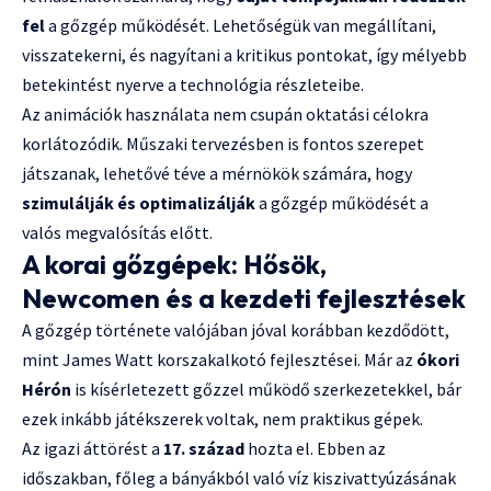
fel
a gőzgép működését. Lehetőségük van megállítani,
visszatekerni, és nagyítani a kritikus pontokat, így mélyebb
betekintést nyerve a technológia részleteibe.
Az animációk használata nem csupán oktatási célokra
korlátozódik. Műszaki tervezésben is fontos szerepet
játszanak, lehetővé téve a mérnökök számára, hogy
szimulálják és optimalizálják
a gőzgép működését a
valós megvalósítás előtt.
A korai gőzgépek: Hősök,
Newcomen és a kezdeti fejlesztések
A gőzgép története valójában jóval korábban kezdődött,
mint James Watt korszakalkotó fejlesztései. Már az
ókori
Hérón
is kísérletezett gőzzel működő szerkezetekkel, bár
ezek inkább játékszerek voltak, nem praktikus gépek.
Az igazi áttörést a
17. század
hozta el. Ebben az
időszakban, főleg a bányákból való víz kiszivattyúzásának