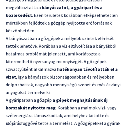
megváltoztatta a
bányászatot, a gyáripart és a
közlekedést
. Ezen területek korábban elképzelhetetlen
mértékben fejlődtek a gőzgép nyújtotta erőforrásnak
köszönhetően.
A bányászatban a gőzgépek a mélyebb szintek elérését
tették lehetővé. Korábban a víz eltávolítása a bányákból
hatalmas problémát jelentett, ami korlátozta a
kitermelhető nyersanyag mennyiségét. A gőzgépek
szivattyúként alkalmazva
hatékonyan távolították el a
vizet
, így a bányászok biztonságosabban és mélyebben
dolgozhattak, nagyobb mennyiségű szenet és más ásványi
anyagokat termelve ki.
A gyáriparban a gőzgép
a gépek meghajtásának új
korszakát nyitotta meg
. Korábban a malmok vízi- vagy
szélenergiára támaszkodtak, ami helyhez kötötte és
időjárásfüggővé tette a termelést. A gőzgépekkel a gyárak