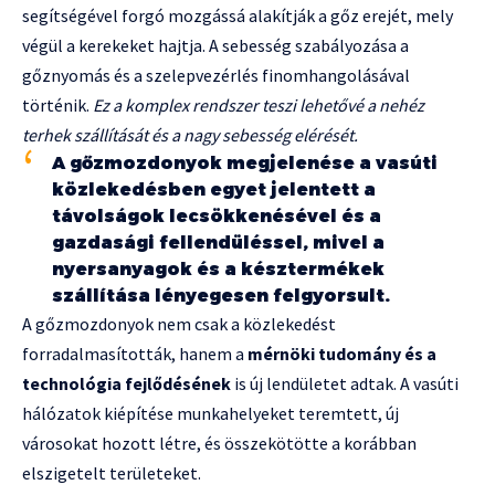
segítségével forgó mozgássá alakítják a gőz erejét, mely
végül a kerekeket hajtja. A sebesség szabályozása a
gőznyomás és a szelepvezérlés finomhangolásával
történik.
Ez a komplex rendszer teszi lehetővé a nehéz
terhek szállítását és a nagy sebesség elérését.
A gőzmozdonyok megjelenése a vasúti
közlekedésben egyet jelentett a
távolságok lecsökkenésével és a
gazdasági fellendüléssel, mivel a
nyersanyagok és a késztermékek
szállítása lényegesen felgyorsult.
A gőzmozdonyok nem csak a közlekedést
forradalmasították, hanem a
mérnöki tudomány és a
technológia fejlődésének
is új lendületet adtak. A vasúti
hálózatok kiépítése munkahelyeket teremtett, új
városokat hozott létre, és összekötötte a korábban
elszigetelt területeket.