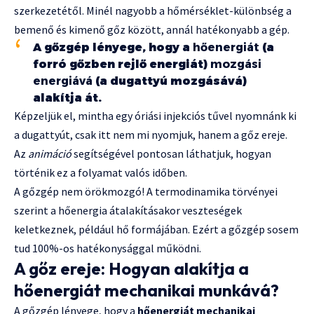
szerkezetétől. Minél nagyobb a hőmérséklet-különbség a
bemenő és kimenő gőz között, annál hatékonyabb a gép.
A gőzgép lényege, hogy a
hőenergiát
(a
forró gőzben rejlő energiát)
mozgási
energiává
(a dugattyú mozgásává)
alakítja át.
Képzeljük el, mintha egy óriási injekciós tűvel nyomnánk ki
a dugattyút, csak itt nem mi nyomjuk, hanem a gőz ereje.
Az
animáció
segítségével pontosan láthatjuk, hogyan
történik ez a folyamat valós időben.
A gőzgép nem örökmozgó! A termodinamika törvényei
szerint a hőenergia átalakításakor veszteségek
keletkeznek, például hő formájában. Ezért a gőzgép sosem
tud 100%-os hatékonysággal működni.
A gőz ereje: Hogyan alakítja a
hőenergiát mechanikai munkává?
A gőzgép lényege, hogy a
hőenergiát mechanikai