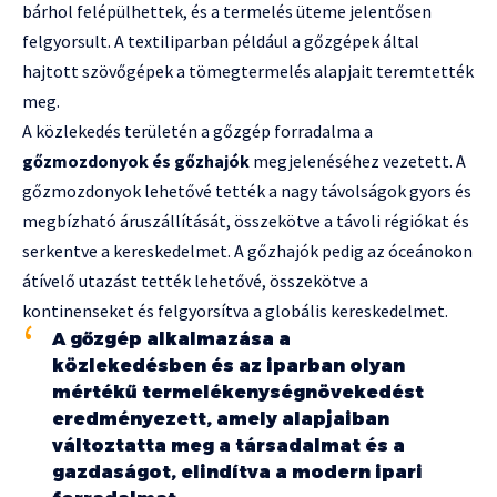
bárhol felépülhettek, és a termelés üteme jelentősen
felgyorsult. A textiliparban például a gőzgépek által
hajtott szövőgépek a tömegtermelés alapjait teremtették
meg.
A közlekedés területén a gőzgép forradalma a
gőzmozdonyok és gőzhajók
megjelenéséhez vezetett. A
gőzmozdonyok lehetővé tették a nagy távolságok gyors és
megbízható áruszállítását, összekötve a távoli régiókat és
serkentve a kereskedelmet. A gőzhajók pedig az óceánokon
átívelő utazást tették lehetővé, összekötve a
kontinenseket és felgyorsítva a globális kereskedelmet.
A gőzgép alkalmazása a
közlekedésben és az iparban olyan
mértékű termelékenységnövekedést
eredményezett, amely alapjaiban
változtatta meg a társadalmat és a
gazdaságot, elindítva a modern ipari