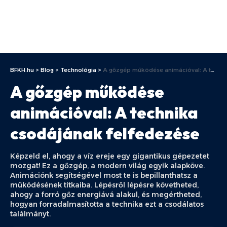
BFKH.hu
>
Blog
>
Technológia
>
A gőzgép működése animációval: A technika csodájának felfedezése
A gőzgép működése
animációval: A technika
csodájának felfedezése
Képzeld el, ahogy a víz ereje egy gigantikus gépezetet
mozgat! Ez a gőzgép, a modern világ egyik alapköve.
Animációnk segítségével most te is bepillanthatsz a
működésének titkaiba. Lépésről lépésre követheted,
ahogy a forró gőz energiává alakul, és megértheted,
hogyan forradalmasította a technika ezt a csodálatos
találmányt.