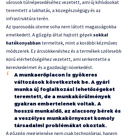
városok túlnépesedéséhez vezetett, ami új kihívásokat
teremtett a lakhatás, a közegészségügy és az
infrastruktúra terén.
Az iparosodás üteme soha nem látott magasságokba
emelkedett. A gőzgép által hajtott gépek
sokkal
hatékonyabban
termeltek, mint a korábbi kézműves
módszerek. Ez árcsökkenéshez és a termékek szélesebb
körű elérhetőségéhez vezetett, ami serkentette a
kereskedelmet és a gazdasági növekedést.
A munkaerőpiacon is gyökeres
változások következtek be. A gyári
munka új foglalkozási lehetőségeket
teremtett, de a munkakörülmények
gyakran embertelenek voltak. A
hosszú munkaidő, az alacsony bérek és
a veszélyes munkakörnyezet komoly
társadalmi problémákat okoztak.
A gőzgép megjelenése nem csak technológiai, hanem