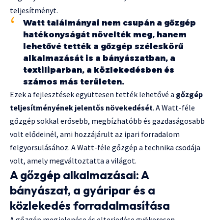
teljesítményt.
Watt találmányai nem csupán a gőzgép
hatékonyságát növelték meg, hanem
lehetővé tették a gőzgép széleskörű
alkalmazását is a bányászatban, a
textiliparban, a közlekedésben és
számos más területen.
Ezek a fejlesztések együttesen tették lehetővé a
gőzgép
teljesítményének jelentős növekedését
. A Watt-féle
gőzgép sokkal erősebb, megbízhatóbb és gazdaságosabb
volt elődeinél, ami hozzájárult az ipari forradalom
felgyorsulásához. A Watt-féle gőzgép a technika csodája
volt, amely megváltoztatta a világot.
A gőzgép alkalmazásai: A
bányászat, a gyáripar és a
közlekedés forradalmasítása
A gőzgép megjelenése és elterjedése gyökeresen