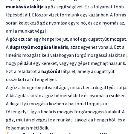
munkává alakítja
a gőz segítségével. Ez a folyamat több
lépésből áll. Először vizet forralunk egy kazánban. A forrás
során keletkező gőz nyomása egyre nő, és ez a nyomás az,
ami a munkát végzi.
A gőz ezután egy hengerbe jut, ahol egy dugattyút mozgat.
A
dugattyú mozgása lineáris
, azaz egyenes vonalú. Ezt a
lineáris mozgást kell valahogyan forgómozgássá alakítani,
hogy például egy kereket, vagy egy gépet meghajthassunk.
Ezt a feladatot a
hajtórúd
látja el, amely a dugattyút
összeköti a főtengellyel.
A gőz a hengerbe jutva kitágul, miközben a dugattyút tolja.
A kitágulás során a gőz hőmérséklete és nyomása csökken.
A dugattyú mozgása közben a hajtórúd forgatja a
főtengelyt, így a lineáris mozgás forgómozgássá alakul. A
gőz, miután elvégezte a munkát, távozik a hengerből, és a
folyamat ismétlődik.