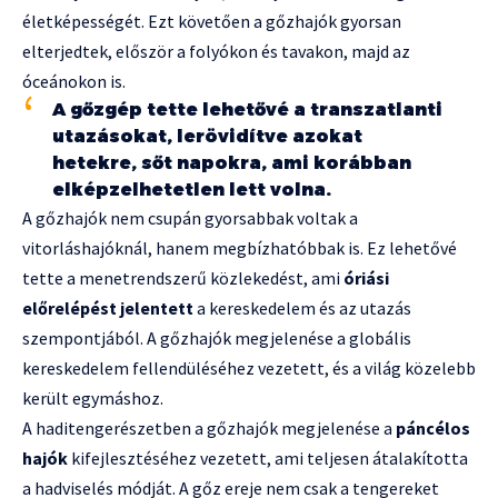
életképességét. Ezt követően a gőzhajók gyorsan
elterjedtek, először a folyókon és tavakon, majd az
óceánokon is.
A gőzgép tette lehetővé a transzatlanti
utazásokat, lerövidítve azokat
hetekre, sőt napokra, ami korábban
elképzelhetetlen lett volna.
A gőzhajók nem csupán gyorsabbak voltak a
vitorláshajóknál, hanem megbízhatóbbak is. Ez lehetővé
tette a menetrendszerű közlekedést, ami
óriási
előrelépést jelentett
a kereskedelem és az utazás
szempontjából. A gőzhajók megjelenése a globális
kereskedelem fellendüléséhez vezetett, és a világ közelebb
került egymáshoz.
A haditengerészetben a gőzhajók megjelenése a
páncélos
hajók
kifejlesztéséhez vezetett, ami teljesen átalakította
a hadviselés módját. A gőz ereje nem csak a tengereket