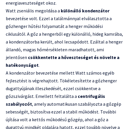
energiaveszteséget okoz.
Watt zseniális megoldása a
különálló kondenzátor
bevezetése volt. Ezzel a találmánnyal elválasztotta a
gőzhenger hűtési folyamatát a henger működési
ciklusától. A gőz a hengerből egy különálló, hideg kamrába,
a kondenzátorba került, ahol lecsapódott. Ezáltal a henger
állandó, magas hőmérsékleten maradhatott, ami
jelentősen
csökkentette a hőveszteséget és növelte a
hatékonyságot
.
A kondenzátor bevezetése mellett Watt számos egyéb
fejlesztést is végrehajtott. Tökéletesítette a gőzhenger
dugattyújának illeszkedését, ezzel csökkentve a
gőzszivárgást. Emellett feltalálta a
centrifugális
szabályozót
, amely automatikusan szabályozta a gőzgép
sebességét, biztosítva ezzel a stabil működést. További
újítása volt a kettős működésű gőzgép, ahol a gőz a
dugattyú mindkét oldalára hatott, ezzel tovább növelve a