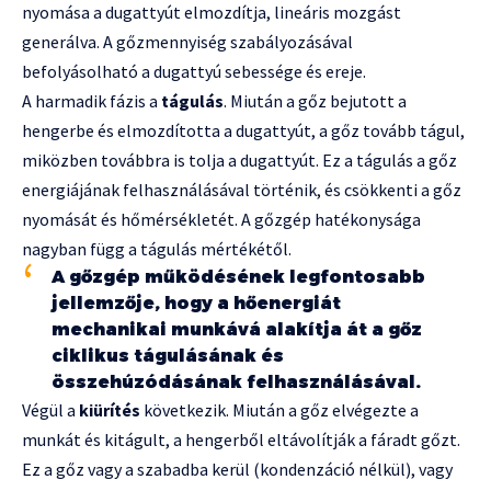
nyomása a dugattyút elmozdítja, lineáris mozgást
generálva. A gőzmennyiség szabályozásával
befolyásolható a dugattyú sebessége és ereje.
A harmadik fázis a
tágulás
. Miután a gőz bejutott a
hengerbe és elmozdította a dugattyút, a gőz tovább tágul,
miközben továbbra is tolja a dugattyút. Ez a tágulás a gőz
energiájának felhasználásával történik, és csökkenti a gőz
nyomását és hőmérsékletét. A gőzgép hatékonysága
nagyban függ a tágulás mértékétől.
A gőzgép működésének legfontosabb
jellemzője, hogy a hőenergiát
mechanikai munkává alakítja át a gőz
ciklikus tágulásának és
összehúzódásának felhasználásával.
Végül a
kiürítés
következik. Miután a gőz elvégezte a
munkát és kitágult, a hengerből eltávolítják a fáradt gőzt.
Ez a gőz vagy a szabadba kerül (kondenzáció nélkül), vagy