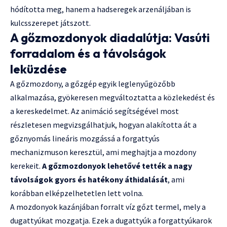
hódította meg, hanem a hadseregek arzenáljában is
kulcsszerepet játszott.
A gőzmozdonyok diadalútja: Vasúti
forradalom és a távolságok
leküzdése
A gőzmozdony, a gőzgép egyik leglenyűgözőbb
alkalmazása, gyökeresen megváltoztatta a közlekedést és
a kereskedelmet. Az animáció segítségével most
részletesen megvizsgálhatjuk, hogyan alakította át a
gőznyomás lineáris mozgássá a forgattyús
mechanizmuson keresztül, ami meghajtja a mozdony
kerekeit.
A gőzmozdonyok lehetővé tették a nagy
távolságok gyors és hatékony áthidalását
, ami
korábban elképzelhetetlen lett volna.
A mozdonyok kazánjában forralt víz gőzt termel, mely a
dugattyúkat mozgatja. Ezek a dugattyúk a forgattyúkarok