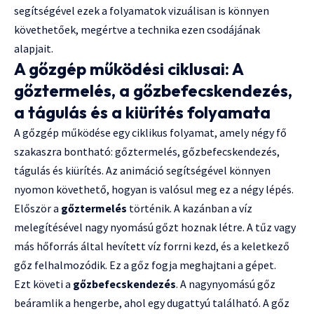
segítségével ezek a folyamatok vizuálisan is könnyen
követhetőek, megértve a technika ezen csodájának
alapjait.
A gőzgép működési ciklusai: A
gőztermelés, a gőzbefecskendezés,
a tágulás és a kiürítés folyamata
A gőzgép működése egy ciklikus folyamat, amely négy fő
szakaszra bontható: gőztermelés, gőzbefecskendezés,
tágulás és kiürítés. Az animáció segítségével könnyen
nyomon követhető, hogyan is valósul meg ez a négy lépés.
Először a
gőztermelés
történik. A kazánban a víz
melegítésével nagy nyomású gőzt hoznak létre. A tűz vagy
más hőforrás által hevített víz forrni kezd, és a keletkező
gőz felhalmozódik. Ez a gőz fogja meghajtani a gépet.
Ezt követi a
gőzbefecskendezés
. A nagynyomású gőz
beáramlik a hengerbe, ahol egy dugattyú található. A gőz