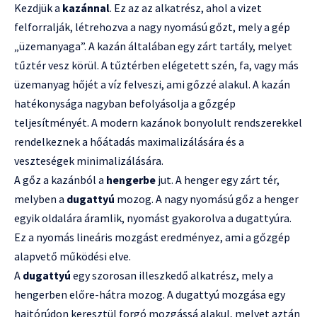
Kezdjük a
kazánnal
. Ez az az alkatrész, ahol a vizet
felforralják, létrehozva a nagy nyomású gőzt, mely a gép
„üzemanyaga”. A kazán általában egy zárt tartály, melyet
tűztér vesz körül. A tűztérben elégetett szén, fa, vagy más
üzemanyag hőjét a víz felveszi, ami gőzzé alakul. A kazán
hatékonysága nagyban befolyásolja a gőzgép
teljesítményét. A modern kazánok bonyolult rendszerekkel
rendelkeznek a hőátadás maximalizálására és a
veszteségek minimalizálására.
A gőz a kazánból a
hengerbe
jut. A henger egy zárt tér,
melyben a
dugattyú
mozog. A nagy nyomású gőz a henger
egyik oldalára áramlik, nyomást gyakorolva a dugattyúra.
Ez a nyomás lineáris mozgást eredményez, ami a gőzgép
alapvető működési elve.
A
dugattyú
egy szorosan illeszkedő alkatrész, mely a
hengerben előre-hátra mozog. A dugattyú mozgása egy
hajtórúdon keresztül forgó mozgássá alakul, melyet aztán