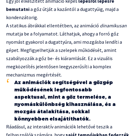
Egy jól elkészített animáció képes
lépésről lépésre
bemutatni
a gőz útját a kazántól a dugattyúig, majd a
kondenzátorig.
A statikus ábrákkal ellentétben, az animáció
dinamikusan
mutatja be a folyamatot. Láthatjuk, ahogy a forró gőz
nyomást gyakorol a dugattyúra, ami mozgásba lendíti a
gépet. Megfigyelhetjük a szelepek működését, amint
szabályozzák a gőz be- és kiáramlását. Ez a vizuális
megközelítés jelentősen leegyszerűsíti a komplex
mechanizmus megértését.
Az animációk segítségével a gőzgép
működésének legfontosabb
aspektusai, mint a gőz termelése, a
nyomáskülönbség kihasználása, és a
mozgás átalakítása, sokkal
könnyebben elsajátíthatók.
Ráadásul, az interaktív animációk lehetővé teszik a
felhasználók számára, hogy
saját tempójukban fedezzék