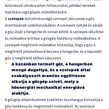
különböző célokra lehet felhasználni, például kerekek
hajtására vagy gépek működtetésére.
A
szelepek
kulcsfontosságú szerepet játszanak a gőz
áramlásának szabályozásában. A szelepek nyitják és zárják
a gőz útját a hengerbe és onnan kifelé. A szelepek időzítése
és működése kritikus a gőzgép hatékony működéséhez. A
szelepek megfelelő működése biztosítja, hogy a gőz a
megfelelő pillanatban érkezzen a hengerbe, és a használt
gőz a megfelelő időben távozzon.
A kazánban termelt gőz, a hengerben
mozgó dugattyú, és a szelepek által
szabályozott áramlás együttesen
alkotja a gőzgép szívét, mely a
hőenergiát mechanikai energiává
alakítja.
A gőzgép alkatrészeinek tökéletes összhangja biztosítja a
gép hatékony és megbízható működését. Az animáció