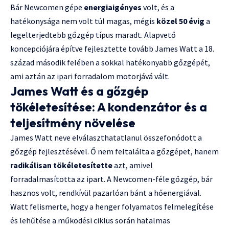
Bár Newcomen gépe
energiaigényes
volt, és a
hatékonysága nem volt túl magas, mégis
közel 50 évig
a
legelterjedtebb gőzgép típus maradt. Alapvető
koncepciójára építve fejlesztette tovább James Watt a 18.
század második felében a sokkal hatékonyabb gőzgépét,
ami aztán az ipari forradalom motorjává vált.
James Watt és a gőzgép
tökéletesítése: A kondenzátor és a
teljesítmény növelése
James Watt neve elválaszthatatlanul összefonódott a
gőzgép fejlesztésével. Ő nem feltalálta a gőzgépet, hanem
radikálisan tökéletesítette
azt, amivel
forradalmasította az ipart. A Newcomen-féle gőzgép, bár
hasznos volt, rendkívül pazarlóan bánt a hőenergiával.
Watt felismerte, hogy a henger folyamatos felmelegítése
és lehűtése a működési ciklus során hatalmas