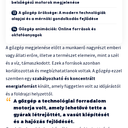
belsőégésű motorok megjelenése
A gőzgép öröksége: A modern technológiák
alapjai és a mérnöki gondolkodás fejlődése
Gőzgép animációk: Online források és
oktatóanyagok
A gőzgép megjelenése előtt a munkaerő nagyrészt emberi
vagy állati erőre, illetve a természet elemeire, mint a szél
és a víz, támaszkodott. Ezek a források azonban
korlátozottak és megbízhatatlanok voltak. A gőzgép ezzel
szemben egy
szabályozható és koncentrált
energiaforrást
kínált, amely független volt az időjárástól
és a földrajzi helyzettől.
A gőzgép a technológiai forradalom
motorja volt, amely lehetővé tette a
gyárak létrejöttét, a vasút kiépítését
és a hajózás fejlődését.