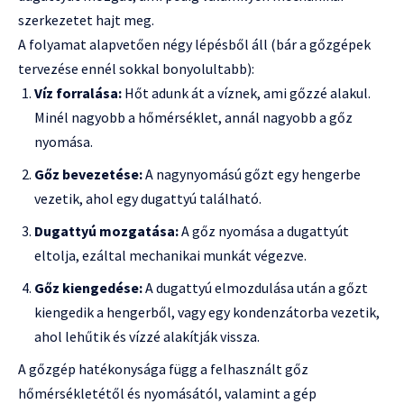
szerkezetet hajt meg.
A folyamat alapvetően négy lépésből áll (bár a gőzgépek
tervezése ennél sokkal bonyolultabb):
Víz forralása:
Hőt adunk át a víznek, ami gőzzé alakul.
Minél nagyobb a hőmérséklet, annál nagyobb a gőz
nyomása.
Gőz bevezetése:
A nagynyomású gőzt egy hengerbe
vezetik, ahol egy dugattyú található.
Dugattyú mozgatása:
A gőz nyomása a dugattyút
eltolja, ezáltal mechanikai munkát végezve.
Gőz kiengedése:
A dugattyú elmozdulása után a gőzt
kiengedik a hengerből, vagy egy kondenzátorba vezetik,
ahol lehűtik és vízzé alakítják vissza.
A gőzgép hatékonysága függ a felhasznált gőz
hőmérsékletétől és nyomásától, valamint a gép