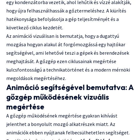
egy kondenzátorba vezetik, ahol lehűtik és vízzé alakítják,
hogy újra felhasználhassák a gőztermeléshez. A kiürítés
hatékonysága befolyásolja a gép teljesítményét és a
következő ciklus kezdetét.
Az animáció vizuálisan is bemutatja, hogy a dugattyú
mozgása hogyan alakul át forgómozgássá egy hajtókar
segítségével, ami lehetővé teszi a gépek és berendezések
meghajtását. A gőzgép ezen ciklusainak megértése
kulcsfontosságú a technikatörténet és a modern mérnöki
megoldások megértéséhez.
Animáció segítségével bemutatva: A
gőzgép működésének vizuális
megértése
A gőzgép működésének megértése gyakran kihívást
jelenthet a bonyolult mozgó alkatrészek miatt. Az
animációk ebben nyújtanak felbecsülhetetlen segítséget.