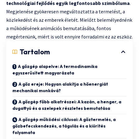
technológiai fejlődés egyik legfontosabb szimbóluma
.
Megjelenése gyökeresen megváltoztatta a termelést, a
közlekedést és az emberek életét. Mielőtt belemélyednénk
a működésének animációs bemutatásába, fontos
megértenünk, miért is volt ennyire forradalmi ez az eszköz.
Tartalom
A gőzgép alapelve: A termodinamika
egyszerűsített magyarázata
A gőz ereje: Hogyan alakítja a hőenergiát
mechanikai munkává?
A gőzgép főbb alkatrészei: A kazán, a henger, a
dugattyú és a szelepek részletes bemutatása
A gőzgép működési ciklusai: A gőztermelés, a
gőzbefecskendezés, a tágulás és a kiürítés
folyamata