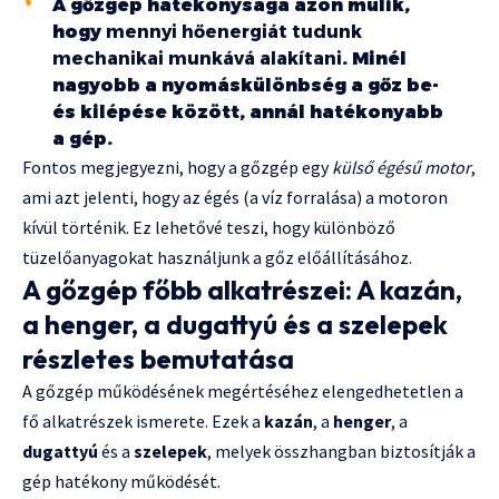
A gőzgép hatékonysága azon múlik,
hogy
mennyi hőenergiát tudunk
mechanikai munkává alakítani
. Minél
nagyobb a nyomáskülönbség a gőz be-
és kilépése között, annál hatékonyabb
a gép.
Fontos megjegyezni, hogy a gőzgép egy
külső égésű motor
,
ami azt jelenti, hogy az égés (a víz forralása) a motoron
kívül történik. Ez lehetővé teszi, hogy különböző
tüzelőanyagokat használjunk a gőz előállításához.
A gőzgép főbb alkatrészei: A kazán,
a henger, a dugattyú és a szelepek
részletes bemutatása
A gőzgép működésének megértéséhez elengedhetetlen a
fő alkatrészek ismerete. Ezek a
kazán
, a
henger
, a
dugattyú
és a
szelepek
, melyek összhangban biztosítják a
gép hatékony működését.