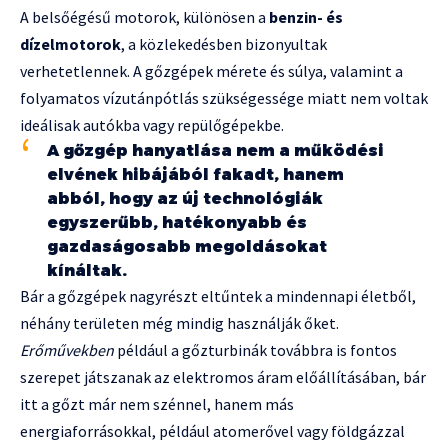
A belsőégésű motorok, különösen a
benzin- és
dízelmotorok
, a közlekedésben bizonyultak
verhetetlennek. A gőzgépek mérete és súlya, valamint a
folyamatos vízutánpótlás szükségessége miatt nem voltak
ideálisak autókba vagy repülőgépekbe.
A gőzgép hanyatlása nem a működési
elvének hibájából fakadt, hanem
abból, hogy az új technológiák
egyszerűbb, hatékonyabb és
gazdaságosabb megoldásokat
kínáltak.
Bár a gőzgépek nagyrészt eltűntek a mindennapi életből,
néhány területen még mindig használják őket.
Erőművekben
például a gőzturbinák továbbra is fontos
szerepet játszanak az elektromos áram előállításában, bár
itt a gőzt már nem szénnel, hanem más
energiaforrásokkal, például atomerővel vagy földgázzal