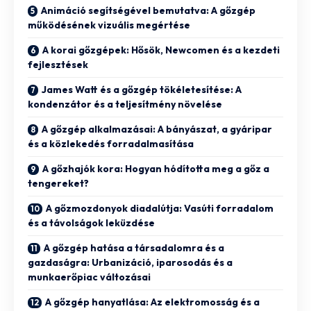
Animáció segítségével bemutatva: A gőzgép
működésének vizuális megértése
A korai gőzgépek: Hősök, Newcomen és a kezdeti
fejlesztések
James Watt és a gőzgép tökéletesítése: A
kondenzátor és a teljesítmény növelése
A gőzgép alkalmazásai: A bányászat, a gyáripar
és a közlekedés forradalmasítása
A gőzhajók kora: Hogyan hódította meg a gőz a
tengereket?
A gőzmozdonyok diadalútja: Vasúti forradalom
és a távolságok leküzdése
A gőzgép hatása a társadalomra és a
gazdaságra: Urbanizáció, iparosodás és a
munkaerőpiac változásai
A gőzgép hanyatlása: Az elektromosság és a