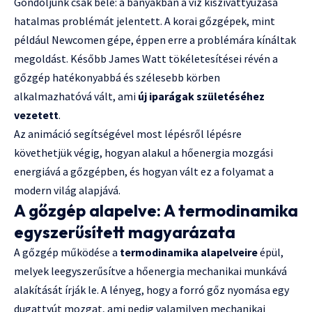
Gondoljunk csak bele: a bányákban a víz kiszivattyúzása
hatalmas problémát jelentett. A korai gőzgépek, mint
például Newcomen gépe, éppen erre a problémára kínáltak
megoldást. Később James Watt tökéletesítései révén a
gőzgép hatékonyabbá és szélesebb körben
alkalmazhatóvá vált, ami
új iparágak születéséhez
vezetett
.
Az animáció segítségével most lépésről lépésre
követhetjük végig, hogyan alakul a hőenergia mozgási
energiává a gőzgépben, és hogyan vált ez a folyamat a
modern világ alapjává.
A gőzgép alapelve: A termodinamika
egyszerűsített magyarázata
A gőzgép működése a
termodinamika alapelveire
épül,
melyek leegyszerűsítve a hőenergia mechanikai munkává
alakítását írják le. A lényeg, hogy a forró gőz nyomása egy
dugattyút mozgat, ami pedig valamilyen mechanikai