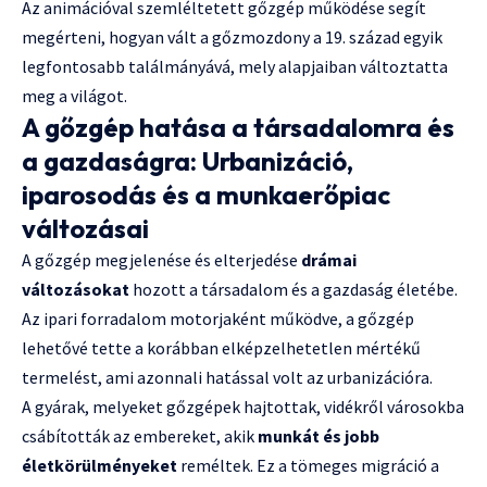
Az animációval szemléltetett gőzgép működése segít
megérteni, hogyan vált a gőzmozdony a 19. század egyik
legfontosabb találmányává, mely alapjaiban változtatta
meg a világot.
A gőzgép hatása a társadalomra és
a gazdaságra: Urbanizáció,
iparosodás és a munkaerőpiac
változásai
A gőzgép megjelenése és elterjedése
drámai
változásokat
hozott a társadalom és a gazdaság életébe.
Az ipari forradalom motorjaként működve, a gőzgép
lehetővé tette a korábban elképzelhetetlen mértékű
termelést, ami azonnali hatással volt az urbanizációra.
A gyárak, melyeket gőzgépek hajtottak, vidékről városokba
csábították az embereket, akik
munkát és jobb
életkörülményeket
reméltek. Ez a tömeges migráció a