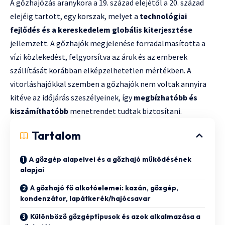
A gőzhajózás aranykora a 19. század elejétől a 20. század
elejéig tartott, egy korszak, melyet a
technológiai
fejlődés és a kereskedelem globális kiterjesztése
jellemzett. A gőzhajók megjelenése forradalmasította a
vízi közlekedést, felgyorsítva az áruk és az emberek
szállítását korábban elképzelhetetlen mértékben. A
vitorláshajókkal szemben a gőzhajók nem voltak annyira
kitéve az időjárás szeszélyeinek, így
megbízhatóbb és
kiszámíthatóbb
menetrendet tudtak biztosítani.
Tartalom
A gőzgép alapelvei és a gőzhajó működésének
alapjai
A gőzhajó fő alkotóelemei: kazán, gőzgép,
kondenzátor, lapátkerék/hajócsavar
Különböző gőzgéptípusok és azok alkalmazása a