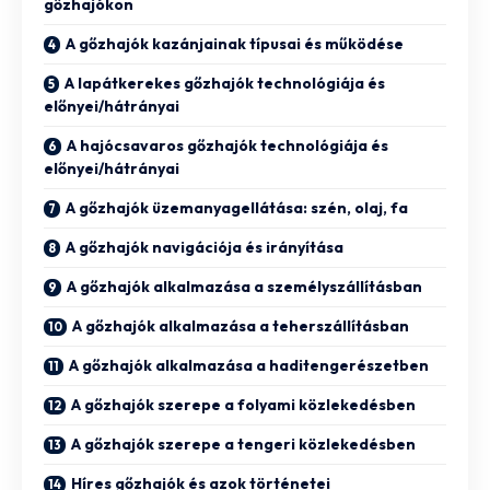
gőzhajókon
A gőzhajók kazánjainak típusai és működése
A lapátkerekes gőzhajók technológiája és
előnyei/hátrányai
A hajócsavaros gőzhajók technológiája és
előnyei/hátrányai
A gőzhajók üzemanyagellátása: szén, olaj, fa
A gőzhajók navigációja és irányítása
A gőzhajók alkalmazása a személyszállításban
A gőzhajók alkalmazása a teherszállításban
A gőzhajók alkalmazása a haditengerészetben
A gőzhajók szerepe a folyami közlekedésben
A gőzhajók szerepe a tengeri közlekedésben
Híres gőzhajók és azok történetei