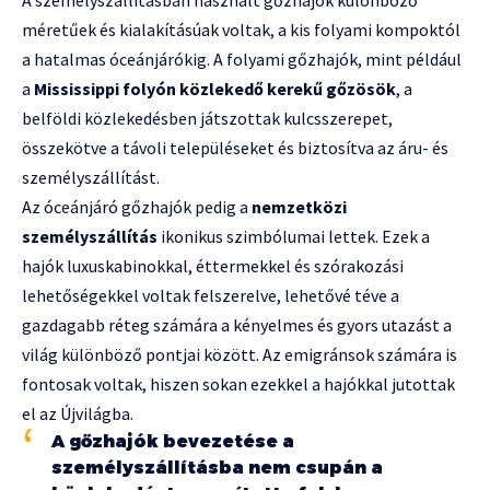
méretűek és kialakításúak voltak, a kis folyami kompoktól
a hatalmas óceánjárókig. A folyami gőzhajók, mint például
a
Mississippi folyón közlekedő kerekű gőzösök
, a
belföldi közlekedésben játszottak kulcsszerepet,
összekötve a távoli településeket és biztosítva az áru- és
személyszállítást.
Az óceánjáró gőzhajók pedig a
nemzetközi
személyszállítás
ikonikus szimbólumai lettek. Ezek a
hajók luxuskabinokkal, éttermekkel és szórakozási
lehetőségekkel voltak felszerelve, lehetővé téve a
gazdagabb réteg számára a kényelmes és gyors utazást a
világ különböző pontjai között. Az emigránsok számára is
fontosak voltak, hiszen sokan ezekkel a hajókkal jutottak
el az Újvilágba.
A gőzhajók bevezetése a
személyszállításba nem csupán a