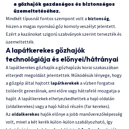
a gőzhajók gazdaságos és biztonságos
üzemeltetéséhez.
Mindkét típusnál fontos szempont volt a
biztonság
,
hiszen a magas nyomású gőz komoly veszélyt jelentett.
Ezért a kazánokat szigorú szabványok szerint tervezték és
üzemeltették.
A lapátkerekes gőzhajók
technológiája és előnyei/hátrányai
A lapátkerekes gőzhajók a gőzhajózás korai szakaszában
elterjedt megoldást jelentettek. Működésük lényege, hogy
a gőzgép által hajtott
lapátkerekek
a vízben forgatva
tolóerőt generálnak, ami előre vagy hátrafelé mozgatja a
hajót. A lapátkerekek elhelyezkedhettek a hajó oldalán
(oldalkerekes) vagy a hajó hátsó részén (far kerekes).
Az
oldalkerekes
hajók előnye a jobb manőverezőképesség
volt, mivel a két kerék külön-külön szabályozható, így