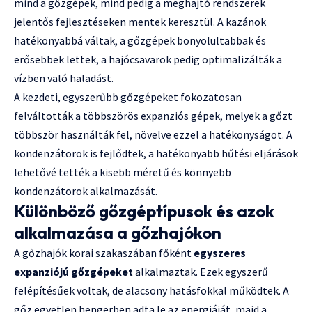
mind a gőzgépek, mind pedig a meghajtó rendszerek
jelentős fejlesztéseken mentek keresztül. A kazánok
hatékonyabbá váltak, a gőzgépek bonyolultabbak és
erősebbek lettek, a hajócsavarok pedig optimalizálták a
vízben való haladást.
A kezdeti, egyszerűbb gőzgépeket fokozatosan
felváltották a többszörös expanziós gépek, melyek a gőzt
többször használták fel, növelve ezzel a hatékonyságot. A
kondenzátorok is fejlődtek, a hatékonyabb hűtési eljárások
lehetővé tették a kisebb méretű és könnyebb
kondenzátorok alkalmazását.
Különböző gőzgéptípusok és azok
alkalmazása a gőzhajókon
A gőzhajók korai szakaszában főként
egyszeres
expanziójú gőzgépeket
alkalmaztak. Ezek egyszerű
felépítésűek voltak, de alacsony hatásfokkal működtek. A
gőz egyetlen hengerben adta le az energiáját, majd a