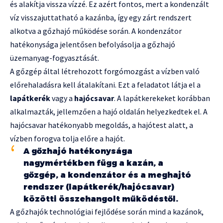
és alakítja vissza vízzé. Ez azért fontos, mert a kondenzált
víz visszajuttatható a kazánba, így egy zárt rendszert
alkotva a gőzhajó működése során. A kondenzátor
hatékonysága jelentősen befolyásolja a gőzhajó
üzemanyag-fogyasztását.
A gőzgép által létrehozott forgómozgást a vízben való
előrehaladásra kell átalakítani. Ezt a feladatot látja el a
lapátkerék
vagy a
hajócsavar
. A lapátkerekeket korábban
alkalmazták, jellemzően a hajó oldalán helyezkedtek el. A
hajócsavar hatékonyabb megoldás, a hajótest alatt, a
vízben forogva tolja előre a hajót.
A gőzhajó hatékonysága
nagymértékben függ a kazán, a
gőzgép, a kondenzátor és a meghajtó
rendszer (lapátkerék/hajócsavar)
közötti összehangolt működéstől.
A gőzhajók technológiai fejlődése során mind a kazánok,