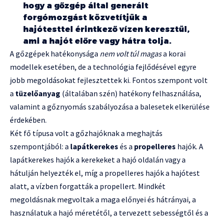
hogy a gőzgép által generált
forgómozgást közvetítjük a
hajótesttel érintkező vízen keresztül,
ami a hajót előre vagy hátra tolja.
A gőzgépek hatékonysága
nem volt túl magas
a korai
modellek esetében, de a technológia fejlődésével egyre
jobb megoldásokat fejlesztettek ki. Fontos szempont volt
a
tüzelőanyag
(általában szén) hatékony felhasználása,
valamint a gőznyomás szabályozása a balesetek elkerülése
érdekében.
Két fő típusa volt a gőzhajóknak a meghajtás
szempontjából: a
lapátkerekes
és a
propelleres
hajók. A
lapátkerekes hajók a kerekeket a hajó oldalán vagy a
hátulján helyezték el, míg a propelleres hajók a hajótest
alatt, a vízben forgatták a propellert. Mindkét
megoldásnak megvoltak a maga előnyei és hátrányai, a
használatuk a hajó méretétől, a tervezett sebességtől és a