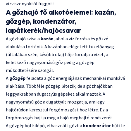
vízviszonyoktól függött.
A gőzhajó fő alkotóelemei: kazán,
gőzgép, kondenzátor,
lapátkerék/hajócsavar
A gőzhajó szíve a
kazán
, ahol a víz forrása és gőzzé
alakulása történik. A kazánban elégetett tüzelőanyag
(általában szén, később olaj) hője forralja a vizet, a
keletkező nagynyomású gőz pedig a gőzgép
működtetésére szolgál.
A
gőzgép
feladata a gőz energiájának mechanikai munkává
alakítása. Többféle gőzgép létezik, de a gőzhajókban
leggyakrabban dugattyús gépeket alkalmaztak. A
nagynyomású gőz a dugattyút mozgatja, ami egy
hajtórúdon keresztül forgómozgást hoz létre. Ez a
forgómozgás hajtja meg a hajó meghajtó rendszerét.
A gőzgépből kilépő, elhasznált gőzt a
kondenzátor
hűti le