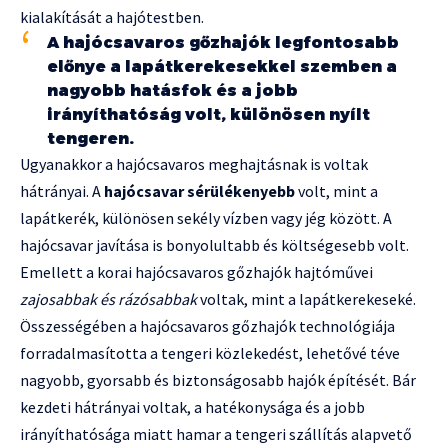
kialakítását a hajótestben.
A hajócsavaros gőzhajók legfontosabb
előnye a lapátkerekesekkel szemben a
nagyobb hatásfok és a jobb
irányíthatóság volt, különösen nyílt
tengeren.
Ugyanakkor a hajócsavaros meghajtásnak is voltak
hátrányai. A
hajócsavar sérülékenyebb
volt, mint a
lapátkerék, különösen sekély vízben vagy jég között. A
hajócsavar javítása is bonyolultabb és költségesebb volt.
Emellett a korai hajócsavaros gőzhajók hajtóművei
zajosabbak és rázósabbak
voltak, mint a lapátkerekeseké.
Összességében a hajócsavaros gőzhajók technológiája
forradalmasította a tengeri közlekedést, lehetővé téve
nagyobb, gyorsabb és biztonságosabb hajók építését. Bár
kezdeti hátrányai voltak, a hatékonysága és a jobb
irányíthatósága miatt hamar a tengeri szállítás alapvető