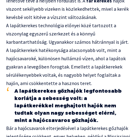
lehetővé téve a helyben fordulást is. A
far kerekes
hajók
viszont sekélyebb vizeken is közlekedhettek, mivel a kerék
kevésbé volt kitéve a vízszint változásának.
A lapátkerekes technológia előnyei közé tartozott a
viszonylag egyszerű szerkezet és a könnyű
karbantarthatóság. Ugyanakkor számos hátránnyal is járt.
A lapátkerekek hatékonysága alacsonyabb volt, mint a
hajócsavaroké, különösen hullámzó vízen, ahol a lapátok
gyakran a levegőben forogtak. Emellett a lapátkerekek
sérülékenyebbek voltak, és nagyobb helyet foglaltak a
hajón, ami csökkentette a hasznos teret.
A lapátkerekes gőzhajók legfontosabb
korlátja a sebesség volt: a
lapátkerékkel meghajtott hajók nem
tudtak olyan nagy sebességet elérni,
mint a hajócsavaros gőzhajók.
Bár a hajócsavarok elterjedésével a lapátkerekes gőzhajók
jelentősége csökkent, egyes helyeken, például a Mississippi