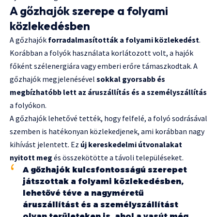
A gőzhajók szerepe a folyami
közlekedésben
A gőzhajók
forradalmasították a folyami közlekedést
.
Korábban a folyók használata korlátozott volt, a hajók
főként szélenergiára vagy emberi erőre támaszkodtak. A
gőzhajók megjelenésével
sokkal gyorsabb és
megbízhatóbb lett az áruszállítás és a személyszállítás
a folyókon.
A gőzhajók lehetővé tették, hogy felfelé, a folyó sodrásával
szemben is hatékonyan közlekedjenek, ami korábban nagy
kihívást jelentett. Ez
új kereskedelmi útvonalakat
nyitott meg
és összekötötte a távoli településeket.
A gőzhajók kulcsfontosságú szerepet
játszottak a folyami közlekedésben,
lehetővé téve a nagyméretű
áruszállítást és a személyszállítást
olyan területeken is, ahol a vasút még