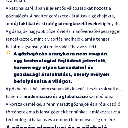
számukra.
A katonai szférában is jelentős változásokat hozott a
gőzhajózás. A haditengerészetek átálltak a gőzhajókra,
ami
új taktikai és stratégiai megközelítéseket
igényelt.
A gőzhajók nagyobb tűzerővel és manőverezőképességgel
rendelkeztek, mint a vitorlás hadihajók, ami a tengeri
hatalmi egyensúly átrendeződéséhez vezetett.
A gőzhajózás aranykora nem csupán
egy technológiai fejlődést jelentett,
hanem egy olyan társadalmi és
gazdasági átalakulást, amely mélyen
befolyásolta a világot.
A gőzhajók tehát nem csupán közlekedési eszközök voltak,
hanem a
modernizáció és a globalizáció
szimbólumai is.
A korszak emlékei, a fennmaradt gőzhajók és a róluk szóló
történetek ma is lenyűgöznek bennünket, emlékeztetve a
technológiai haladás és a emberi leleményesség erejére.
A gőzgép alapelvei és a gőzhajó