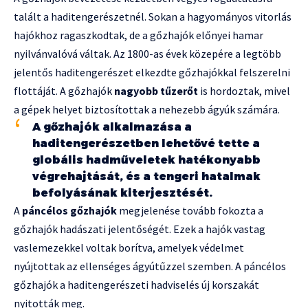
talált a haditengerészetnél. Sokan a hagyományos vitorlás
hajókhoz ragaszkodtak, de a gőzhajók előnyei hamar
nyilvánvalóvá váltak. Az 1800-as évek közepére a legtöbb
jelentős haditengerészet elkezdte gőzhajókkal felszerelni
flottáját. A gőzhajók
nagyobb tűzerőt
is hordoztak, mivel
a gépek helyet biztosítottak a nehezebb ágyúk számára.
A gőzhajók alkalmazása a
haditengerészetben lehetővé tette a
globális hadműveletek hatékonyabb
végrehajtását, és a tengeri hatalmak
befolyásának kiterjesztését.
A
páncélos gőzhajók
megjelenése tovább fokozta a
gőzhajók hadászati jelentőségét. Ezek a hajók vastag
vaslemezekkel voltak borítva, amelyek védelmet
nyújtottak az ellenséges ágyútűzzel szemben. A páncélos
gőzhajók a haditengerészeti hadviselés új korszakát
nyitották meg.