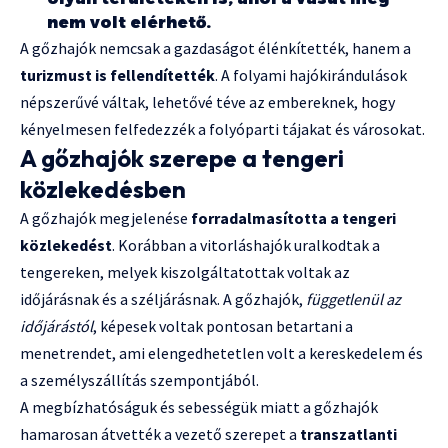
nem volt elérhető.
A gőzhajók nemcsak a gazdaságot élénkítették, hanem a
turizmust is fellendítették
. A folyami hajókirándulások
népszerűvé váltak, lehetővé téve az embereknek, hogy
kényelmesen felfedezzék a folyóparti tájakat és városokat.
A gőzhajók szerepe a tengeri
közlekedésben
A gőzhajók megjelenése
forradalmasította a tengeri
közlekedést
. Korábban a vitorláshajók uralkodtak a
tengereken, melyek kiszolgáltatottak voltak az
időjárásnak és a széljárásnak. A gőzhajók,
függetlenül az
időjárástól
, képesek voltak pontosan betartani a
menetrendet, ami elengedhetetlen volt a kereskedelem és
a személyszállítás szempontjából.
A megbízhatóságuk és sebességük miatt a gőzhajók
hamarosan átvették a vezető szerepet a
transzatlanti