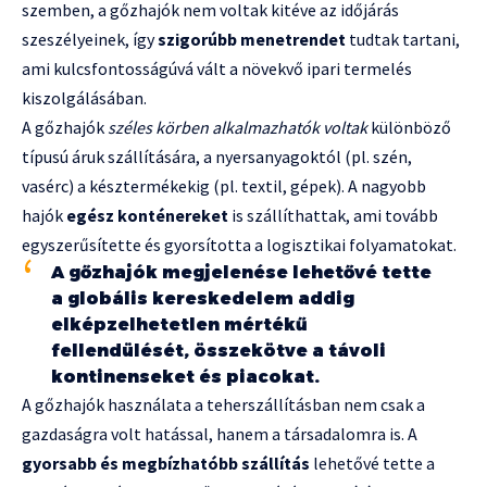
szemben, a gőzhajók nem voltak kitéve az időjárás
szeszélyeinek, így
szigorúbb menetrendet
tudtak tartani,
ami kulcsfontosságúvá vált a növekvő ipari termelés
kiszolgálásában.
A gőzhajók
széles körben alkalmazhatók voltak
különböző
típusú áruk szállítására, a nyersanyagoktól (pl. szén,
vasérc) a késztermékekig (pl. textil, gépek). A nagyobb
hajók
egész konténereket
is szállíthattak, ami tovább
egyszerűsítette és gyorsította a logisztikai folyamatokat.
A gőzhajók megjelenése lehetővé tette
a globális kereskedelem addig
elképzelhetetlen mértékű
fellendülését, összekötve a távoli
kontinenseket és piacokat.
A gőzhajók használata a teherszállításban nem csak a
gazdaságra volt hatással, hanem a társadalomra is. A
gyorsabb és megbízhatóbb szállítás
lehetővé tette a