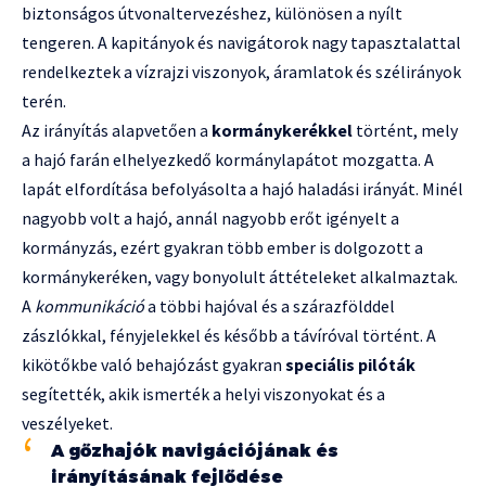
biztonságos útvonaltervezéshez, különösen a nyílt
tengeren. A kapitányok és navigátorok nagy tapasztalattal
rendelkeztek a vízrajzi viszonyok, áramlatok és szélirányok
terén.
Az irányítás alapvetően a
kormánykerékkel
történt, mely
a hajó farán elhelyezkedő kormánylapátot mozgatta. A
lapát elfordítása befolyásolta a hajó haladási irányát. Minél
nagyobb volt a hajó, annál nagyobb erőt igényelt a
kormányzás, ezért gyakran több ember is dolgozott a
kormánykeréken, vagy bonyolult áttételeket alkalmaztak.
A
kommunikáció
a többi hajóval és a szárazfölddel
zászlókkal, fényjelekkel és később a távíróval történt. A
kikötőkbe való behajózást gyakran
speciális pilóták
segítették, akik ismerték a helyi viszonyokat és a
veszélyeket.
A gőzhajók navigációjának és
irányításának fejlődése