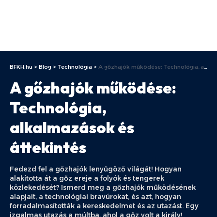
BFKH.hu
>
Blog
>
Technológia
>
A gőzhajók működése: Technológia, alkalmazások és áttekintés
A gőzhajók működése:
Technológia,
alkalmazások és
áttekintés
Fedezd fel a gőzhajók lenyűgöző világát! Hogyan
alakította át a gőz ereje a folyók és tengerek
közlekedését? Ismerd meg a gőzhajók működésének
alapjait, a technológiai bravúrokat, és azt, hogyan
forradalmasították a kereskedelmet és az utazást. Egy
izgalmas utazás a múltba, ahol a gőz volt a király!