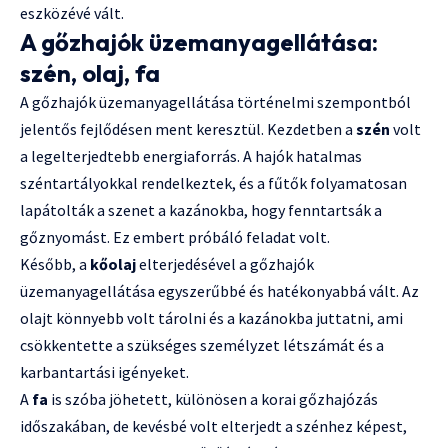
eszközévé vált.
A gőzhajók üzemanyagellátása:
szén, olaj, fa
A gőzhajók üzemanyagellátása történelmi szempontból
jelentős fejlődésen ment keresztül. Kezdetben a
szén
volt
a legelterjedtebb energiaforrás. A hajók hatalmas
széntartályokkal rendelkeztek, és a fűtők folyamatosan
lapátolták a szenet a kazánokba, hogy fenntartsák a
gőznyomást. Ez embert próbáló feladat volt.
Később, a
kőolaj
elterjedésével a gőzhajók
üzemanyagellátása egyszerűbbé és hatékonyabbá vált. Az
olajt könnyebb volt tárolni és a kazánokba juttatni, ami
csökkentette a szükséges személyzet létszámát és a
karbantartási igényeket.
A
fa
is szóba jöhetett, különösen a korai gőzhajózás
időszakában, de kevésbé volt elterjedt a szénhez képest,