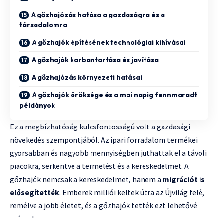
A gőzhajózás hatása a gazdaságra és a
társadalomra
A gőzhajók építésének technológiai kihívásai
A gőzhajók karbantartása és javítása
A gőzhajózás környezeti hatásai
A gőzhajók öröksége és a mai napig fennmaradt
példányok
Ez a megbízhatóság kulcsfontosságú volt a gazdasági
növekedés szempontjából. Az ipari forradalom termékei
gyorsabban és nagyobb mennyiségben juthattak el a távoli
piacokra, serkentve a termelést és a kereskedelmet. A
gőzhajók nemcsak a kereskedelmet, hanem a
migrációt is
elősegítették
. Emberek milliói keltek útra az Újvilág felé,
remélve a jobb életet, és a gőzhajók tették ezt lehetővé