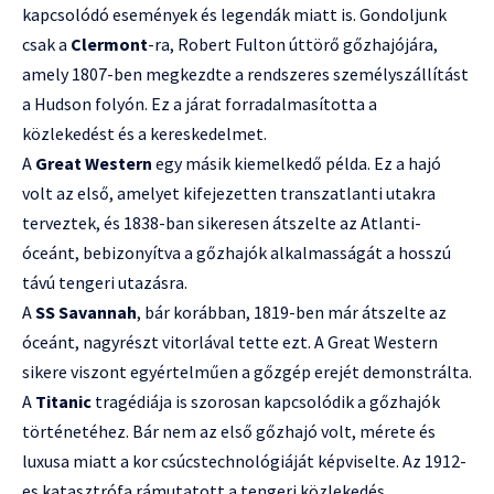
kapcsolódó események és legendák miatt is. Gondoljunk
csak a
Clermont
-ra, Robert Fulton úttörő gőzhajójára,
amely 1807-ben megkezdte a rendszeres személyszállítást
a Hudson folyón. Ez a járat forradalmasította a
közlekedést és a kereskedelmet.
A
Great Western
egy másik kiemelkedő példa. Ez a hajó
volt az első, amelyet kifejezetten transzatlanti utakra
terveztek, és 1838-ban sikeresen átszelte az Atlanti-
óceánt, bebizonyítva a gőzhajók alkalmasságát a hosszú
távú tengeri utazásra.
A
SS Savannah
, bár korábban, 1819-ben már átszelte az
óceánt, nagyrészt vitorlával tette ezt. A Great Western
sikere viszont egyértelműen a gőzgép erejét demonstrálta.
A
Titanic
tragédiája is szorosan kapcsolódik a gőzhajók
történetéhez. Bár nem az első gőzhajó volt, mérete és
luxusa miatt a kor csúcstechnológiáját képviselte. Az 1912-
es katasztrófa rámutatott a tengeri közlekedés