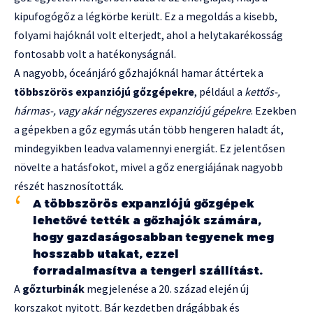
kipufogógőz a légkörbe került. Ez a megoldás a kisebb,
folyami hajóknál volt elterjedt, ahol a helytakarékosság
fontosabb volt a hatékonyságnál.
A nagyobb, óceánjáró gőzhajóknál hamar áttértek a
többszörös expanziójú gőzgépekre
, például a
kettős-,
hármas-, vagy akár négyszeres expanziójú gépekre
. Ezekben
a gépekben a gőz egymás után több hengeren haladt át,
mindegyikben leadva valamennyi energiát. Ez jelentősen
növelte a hatásfokot, mivel a gőz energiájának nagyobb
részét hasznosították.
A többszörös expanziójú gőzgépek
lehetővé tették a gőzhajók számára,
hogy gazdaságosabban tegyenek meg
hosszabb utakat, ezzel
forradalmasítva a tengeri szállítást.
A
gőzturbinák
megjelenése a 20. század elején új
korszakot nyitott. Bár kezdetben drágábbak és