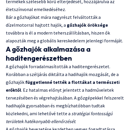
termékek szélesebb körű elterjedését, hozzájárulva az
életszínvonal emelkedéséhez.
Bár a gőzhajókat mára nagyrészt felváltották a
dízelmotorral hajtott hajók, a
gőzhajók öröksége
továbbra is él a modern teherszállításban, hiszen ők
alapozták meg a globális kereskedelem jelenlegi formáját.
A gőzhajók alkalmazása a
haditengerészetben
A gőzhajók forradalmasították a haditengerészetet.
Korábban a széljárás diktálta a hadihajók mozgását, de a
gőzhajók
függetlenné tették a flottákat a természeti
erőktől
. Ez hatalmas előnyt jelentett a hadműveletek
tervezésében és végrehajtásában. A gőzgépekkel felszerelt
hadihajók gyorsabban és megbízhatóbban tudtak
közlekedni, ami lehetővé tette a
stratégiai fontosságú
területek hatékonyabb ellenőrzését
.
A gőzhajók bevezetése kezdetben vegyes fogadtatásra