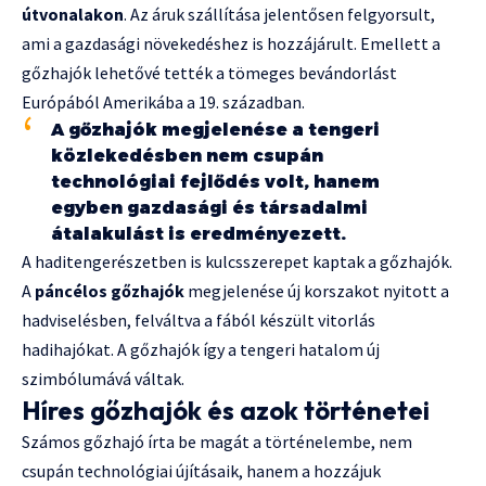
útvonalakon
. Az áruk szállítása jelentősen felgyorsult,
ami a gazdasági növekedéshez is hozzájárult. Emellett a
gőzhajók lehetővé tették a tömeges bevándorlást
Európából Amerikába a 19. században.
A gőzhajók megjelenése a tengeri
közlekedésben nem csupán
technológiai fejlődés volt, hanem
egyben gazdasági és társadalmi
átalakulást is eredményezett.
A haditengerészetben is kulcsszerepet kaptak a gőzhajók.
A
páncélos gőzhajók
megjelenése új korszakot nyitott a
hadviselésben, felváltva a fából készült vitorlás
hadihajókat. A gőzhajók így a tengeri hatalom új
szimbólumává váltak.
Híres gőzhajók és azok történetei
Számos gőzhajó írta be magát a történelembe, nem
csupán technológiai újításaik, hanem a hozzájuk