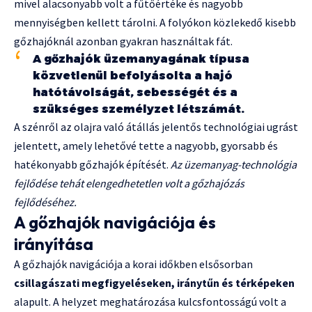
mivel alacsonyabb volt a fűtőértéke és nagyobb
mennyiségben kellett tárolni. A folyókon közlekedő kisebb
gőzhajóknál azonban gyakran használtak fát.
A gőzhajók üzemanyagának típusa
közvetlenül befolyásolta a hajó
hatótávolságát, sebességét és a
szükséges személyzet létszámát.
A szénről az olajra való átállás jelentős technológiai ugrást
jelentett, amely lehetővé tette a nagyobb, gyorsabb és
hatékonyabb gőzhajók építését.
Az üzemanyag-technológia
fejlődése tehát elengedhetetlen volt a gőzhajózás
fejlődéséhez.
A gőzhajók navigációja és
irányítása
A gőzhajók navigációja a korai időkben elsősorban
csillagászati megfigyeléseken, iránytűn és térképeken
alapult. A helyzet meghatározása kulcsfontosságú volt a