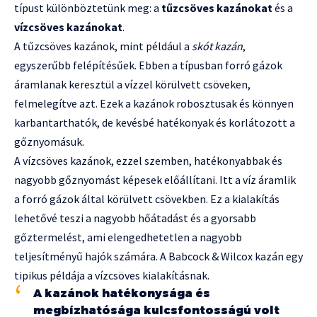
típust különböztetünk meg: a
tűzcsöves kazánokat
és a
vízcsöves kazánokat
.
A tűzcsöves kazánok, mint például a
skót kazán
,
egyszerűbb felépítésűek. Ebben a típusban forró gázok
áramlanak keresztül a vízzel körülvett csöveken,
felmelegítve azt. Ezek a kazánok robosztusak és könnyen
karbantarthatók, de kevésbé hatékonyak és korlátozott a
gőznyomásuk.
A vízcsöves kazánok, ezzel szemben, hatékonyabbak és
nagyobb gőznyomást képesek előállítani. Itt a víz áramlik
a forró gázok által körülvett csövekben. Ez a kialakítás
lehetővé teszi a nagyobb hőátadást és a gyorsabb
gőztermelést, ami elengedhetetlen a nagyobb
teljesítményű hajók számára. A Babcock & Wilcox kazán egy
tipikus példája a vízcsöves kialakításnak.
A kazánok hatékonysága és
megbízhatósága kulcsfontosságú volt