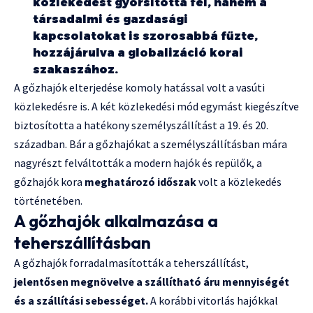
közlekedést gyorsította fel, hanem a
társadalmi és gazdasági
kapcsolatokat is szorosabbá fűzte,
hozzájárulva a globalizáció korai
szakaszához.
A gőzhajók elterjedése komoly hatással volt a vasúti
közlekedésre is. A két közlekedési mód egymást kiegészítve
biztosította a hatékony személyszállítást a 19. és 20.
században. Bár a gőzhajókat a személyszállításban mára
nagyrészt felváltották a modern hajók és repülők, a
gőzhajók kora
meghatározó időszak
volt a közlekedés
történetében.
A gőzhajók alkalmazása a
teherszállításban
A gőzhajók forradalmasították a teherszállítást,
jelentősen megnövelve a szállítható áru mennyiségét
és a szállítási sebességet.
A korábbi vitorlás hajókkal