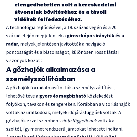
elengedhetetlen volt a kereskedelmi
útvonalak bővítéséhez és a távoli
vidékek felfedezéséhez.
A technológia fejlődésével, a 19. század végén és a 20.
század elején megjelentek a
giroszkópos iránytűk és a
radar
, melyek jelentősen javították a navigáció
pontosságát és a biztonságot, különösen rossz látási
viszonyok között.
A gőzhajók alkalmazása a
személyszállításban
A gőzhajók forradalmasították a személyszállítást,
lehetővé téve a
gyors és megbízható
közlekedést
folyókon, tavakon és tengereken. Korábban a vitorláshajók
voltak az uralkodóak, melyek időjárásfüggőek voltak. A
gőzhajók ezzel szemben
szinte függetlenek
voltak a
széltől, így menetrendszerű járatokat lehetett indítani.
A személyszállításban használt gőzhajók különböző