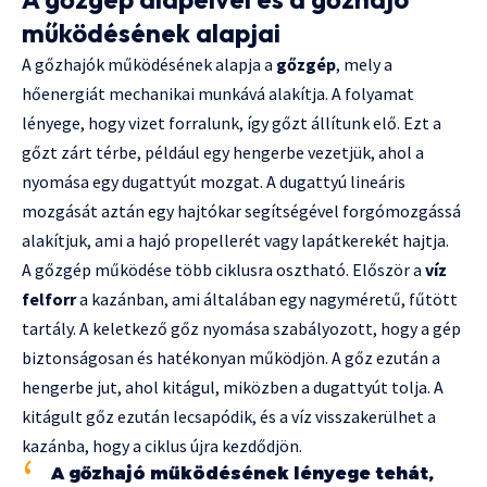
működésének alapjai
A gőzhajók működésének alapja a
gőzgép
, mely a
hőenergiát mechanikai munkává alakítja. A folyamat
lényege, hogy vizet forralunk, így gőzt állítunk elő. Ezt a
gőzt zárt térbe, például egy hengerbe vezetjük, ahol a
nyomása egy dugattyút mozgat. A dugattyú lineáris
mozgását aztán egy hajtókar segítségével forgómozgássá
alakítjuk, ami a hajó propellerét vagy lapátkerekét hajtja.
A gőzgép működése több ciklusra osztható. Először a
víz
felforr
a kazánban, ami általában egy nagyméretű, fűtött
tartály. A keletkező gőz nyomása szabályozott, hogy a gép
biztonságosan és hatékonyan működjön. A gőz ezután a
hengerbe jut, ahol kitágul, miközben a dugattyút tolja. A
kitágult gőz ezután lecsapódik, és a víz visszakerülhet a
kazánba, hogy a ciklus újra kezdődjön.
A gőzhajó működésének lényege tehát,