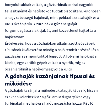
bonyolultabbak voltak, a gőzturbinák sokkal nagyobb
teljesítményt és hatásfokot tudtak biztosítani, különösen
a nagy sebességű hajóknál, mint például a csatahajók és a
luxus óceánjárók. A turbinák a gőz energiáját
forgómozgássá alakítják át, ami közvetlenül hajtotta a
hajócsavart.
Érdekesség, hogy a gőzhajókon alkalmazott gőzgépek
típusának kiválasztása mindig a hajó rendeltetésétől és a
gazdasági szempontoktól függött. A folyami hajóknál a
kisebb, egyszerűbb gépek voltak a nyerők, míg az
óceánjáróknál a hatékonyság volt a kulcs.
A gőzhajók kazánjainak típusai és
működése
A gőzhajók kazánjai a működésük alapját képezik, hiszen
ezekben keletkezik az a gőz, ami a dugattyúkat vagy
turbinákat meghajtva a hajót mozgásba hozza. Két fő