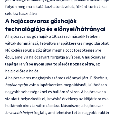
folyón még ma is találkozhatunk velük, főként turisztikai
célokra használva.
A hajócsavaros gőzhajók
technológiája és előnyei/hátrányai
A hajócsavaros gőzhajók a 19. század második felében
váltak dominánssá, felváltva a lapátkerekes megoldásokat.
Működési elvük a gőz által meghajtott forgótengelyre
épül, amely a hajócsavart forgatja a vízben. A
hajócsavar
lapátjai a vízbe nyomulva tolóerőt hoznak létre
, ez
hajtja előre a hajót.
A hajócsavaros meghajtás számos előnnyel járt. Először is,
hatékonyabb
volt a lapátkerekes megoldásnál, különösen
nagyobb sebességeknél és hullámzó vízen. A hajócsavar a
víz alatt helyezkedik el, kevésbé érzékeny az időjárásra és a
hullámok okozta változásokra. Másodszor, a hajócsavar
kevesebb helyet
foglalt, ami lehetővé tette nagyobb raktér