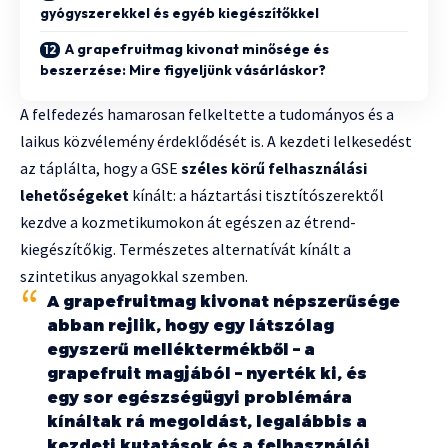
gyógyszerekkel és egyéb kiegészítőkkel
A grapefruitmag kivonat minősége és
beszerzése: Mire figyeljünk vásárláskor?
A felfedezés hamarosan felkeltette a tudományos és a
laikus közvélemény érdeklődését is. A kezdeti lelkesedést
az táplálta, hogy a GSE
széles körű felhasználási
lehetőségeket
kínált: a háztartási tisztítószerektől
kezdve a kozmetikumokon át egészen az étrend-
kiegészítőkig. Természetes alternatívát kínált a
szintetikus anyagokkal szemben.
A grapefruitmag kivonat népszerűsége
abban rejlik, hogy egy látszólag
egyszerű melléktermékből – a
grapefruit magjából – nyerték ki, és
egy sor egészségügyi problémára
kínáltak rá megoldást, legalábbis a
kezdeti kutatások és a felhasználói