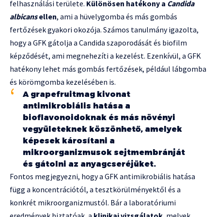
felhasználási területe.
Különösen hatékony a
Candida
albicans
ellen
, ami a hüvelygomba és más gombás
fertőzések gyakori okozója. Számos tanulmány igazolta,
hogy a GFK gátolja a Candida szaporodását és biofilm
képződését, ami megnehezíti a kezelést. Ezenkívül, a GFK
hatékony lehet más gombás fertőzések, például lábgomba
és körömgomba kezelésében is.
A grapefruitmag kivonat
antimikrobiális hatása a
bioflavonoidoknak és más növényi
vegyületeknek köszönhető, amelyek
képesek károsítani a
mikroorganizmusok sejtmembránját
és gátolni az anyagcseréjüket.
Fontos megjegyezni, hogy a GFK antimikrobiális hatása
függ a koncentrációtól, a tesztkörülményektől és a
konkrét mikroorganizmustól. Bár a laboratóriumi
eredmények biztatóak, a
klinikai vizsgálatok
, melyek