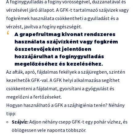
A fogínygyulladás a fogíny vörösségével, duzzanatával és
vérzésével járó állapot. A GFK-t tartalmazó szájvizek vagy
fogkrémek használata csökkentheti a gyulladást és a
vérzést, javítva a fogíny egészségét.
A grapefruitmag kivonat rendszeres
használata szájvízként vagy fogkrém
összetevőjeként jelentősen
hozzájárulhat a fogínygyulladás
megelőzéséhez és kezeléséhez.
Az afták, apró, fájdalmas fekélyek a szájüregben, szintén
kezelhetők GFK-val. A GFK helyi alkalmazása segíthet
csökkenteni a fájdalmat, gyorsítani a gyógyulást és
megelőzni a fertőzéseket.
Hogyan használható a GFK a szájhigiénia terén? Néhány
tipp:
Szájvíz:
Adjon néhány csepp GFK-t egy pohár vízhez, és
öblögessen vele naponta többször.