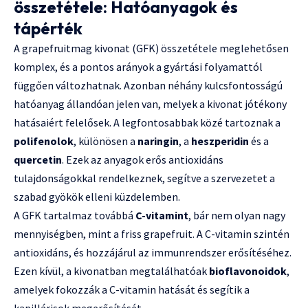
összetétele: Hatóanyagok és
tápérték
A grapefruitmag kivonat (GFK) összetétele meglehetősen
komplex, és a pontos arányok a gyártási folyamattól
függően változhatnak. Azonban néhány kulcsfontosságú
hatóanyag állandóan jelen van, melyek a kivonat jótékony
hatásaiért felelősek. A legfontosabbak közé tartoznak a
polifenolok
, különösen a
naringin
, a
heszperidin
és a
quercetin
. Ezek az anyagok erős antioxidáns
tulajdonságokkal rendelkeznek, segítve a szervezetet a
szabad gyökök elleni küzdelemben.
A GFK tartalmaz továbbá
C-vitamint
, bár nem olyan nagy
mennyiségben, mint a friss grapefruit. A C-vitamin szintén
antioxidáns, és hozzájárul az immunrendszer erősítéséhez.
Ezen kívül, a kivonatban megtalálhatóak
bioflavonoidok
,
amelyek fokozzák a C-vitamin hatását és segítik a
kapillárisok megerősítését.