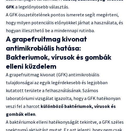
GFK
a legelőnyösebb választás.
A GFK összetételének pontos ismerete segít megérteni,
hogy milyen potenciális előnyökkel járhat a használata, és
hogyan illeszthető be a mindennapi rutinba.
A grapefruitmag kivonat
antimikrobiális hatása:
Bakteriumok, vírusok és gombák
elleni küzdelem
A grapefruitmag kivonat (GFK) antimikrobiális
tulajdonságai az egyik legérdekesebb és legjobban
kutatott területe a felhasználásának. Számos
laboratóriumi vizsgálat igazolta, hogy a GFK hatékonyan
veszi fel a harcot
különböző baktériumok, vírusok és
gombák ellen
.
A baktériumok elleni hatékonyságát tekintve, a GFK széles
spektrumú aktivitást mutat. Ez azt jelenti, hogy nem csak