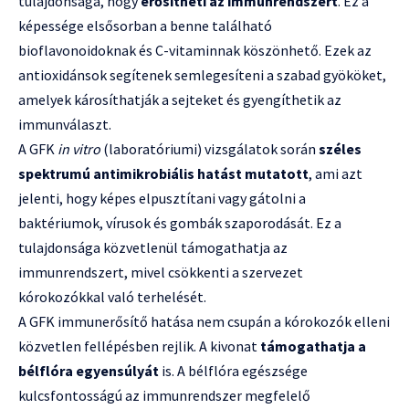
tulajdonsága, hogy
erősítheti az immunrendszert
. Ez a
képessége elsősorban a benne található
bioflavonoidoknak és C-vitaminnak köszönhető. Ezek az
antioxidánsok segítenek semlegesíteni a szabad gyököket,
amelyek károsíthatják a sejteket és gyengíthetik az
immunválaszt.
A GFK
in vitro
(laboratóriumi) vizsgálatok során
széles
spektrumú antimikrobiális hatást mutatott
, ami azt
jelenti, hogy képes elpusztítani vagy gátolni a
baktériumok, vírusok és gombák szaporodását. Ez a
tulajdonsága közvetlenül támogathatja az
immunrendszert, mivel csökkenti a szervezet
kórokozókkal való terhelését.
A GFK immunerősítő hatása nem csupán a kórokozók elleni
közvetlen fellépésben rejlik. A kivonat
támogathatja a
bélflóra egyensúlyát
is. A bélflóra egészsége
kulcsfontosságú az immunrendszer megfelelő