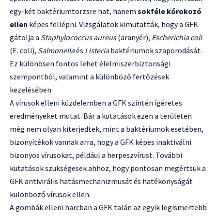
egy-két baktériumtörzsre hat, hanem
sokféle kórokozó
ellen
képes fellépni. Vizsgálatok kimutatták, hogy a GFK
gátolja a
Staphylococcus aureus
(aranyér),
Escherichia coli
(E. coli),
Salmonella
és
Listeria
baktériumok szaporodását.
Ez különösen fontos lehet élelmiszerbiztonsági
szempontból, valamint a különböző fertőzések
kezelésében.
A vírusok elleni küzdelemben a GFK szintén ígéretes
eredményeket mutat. Bár a kutatások ezen a területen
még nem olyan kiterjedtek, mint a baktériumok esetében,
bizonyítékok vannak arra, hogy a GFK képes inaktiválni
bizonyos vírusokat, például a herpeszvírust. További
kutatások szükségesek ahhoz, hogy pontosan megértsük a
GFK antivirális hatásmechanizmusát és hatékonyságát
különböző vírusok ellen.
A gombák elleni harcban a GFK talán az egyik legismertebb