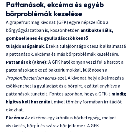
Pattanások, ekcéma és egyéb
bőrproblémák kezelése
A grapefruitmag kivonat (GFK) egyre népszerűbb a
bőrgyógyászatban is, köszönhetően
antibakteriális,
gombaellenes és gyulladáscsökkentő
tulajdonságainak
. Ezek a tulajdonságok teszik alkalmassá
a pattanások, ekcéma és más bőrproblémák kezelésére.
Pattanások (akne):
A GFK hatékonyan veszi fel a harcot a
pattanásokat okozó baktériumokkal, különösen a
Propionibacterium acnes
-szel. A kivonat helyi alkalmazása
csökkentheti a gyulladást és a bőrpírt, ezáltal enyhítve a
pattanások tüneteit. Fontos azonban, hogy a GFK-t
mindig
hígítva kell használni
, mivel tömény formában irritációt
okozhat.
Ekcéma:
Az ekcéma egy krónikus bőrbetegség, melyet
viszketés, bőrpír és száraz bőr jellemez. A GFK