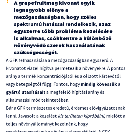
A grapefruitmag kivonat egyik
legnagyobb előnye a
mezőgazdaságban, hogy
széles
spektrumú hatással rendelkezik
, azaz
egyszerre több probléma kezelésére
is alkalmas, csökkentve a különböző
növényvédő szerek használatának
szükségességét.
A GFK felhasználása a mezőgazdaságban egyszerű. A
kivonatot vízzel hígítva permetezik a növényekre. A pontos
arány a termék koncentrációjától és a célzott kártevőtől
vagy betegségtől függ. Fontos, hogy
mindig kövessük a
gyártó utasításait
a megfelelő hígítási arány és
alkalmazási mód tekintetében.
Bár a GFK természetes eredetű, érdemes elővigyázatosnak
lenni. Javasolt a kezelést
kis területen kipróbálni
, mielőtt a
teljes növényállományt kezelnénk, hogy
megbizonyosodjunk a növény toleranciájáról. A GFK