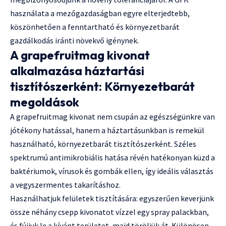
használata a mezőgazdaságban egyre elterjedtebb,
köszönhetően a fenntartható és környezetbarát
gazdálkodás iránti növekvő igénynek.
A grapefruitmag kivonat
alkalmazása háztartási
tisztítószerként: Környezetbarát
megoldások
A grapefruitmag kivonat nem csupán az egészségünkre van
jótékony hatással, hanem a háztartásunkban is remekül
használható, környezetbarát tisztítószerként. Széles
spektrumú antimikrobiális hatása révén hatékonyan küzd a
baktériumok, vírusok és gombák ellen, így ideális választás
a vegyszermentes takarításhoz.
Használhatjuk felületek tisztítására: egyszerűen keverjünk
össze néhány csepp kivonatot vízzel egy spray palackban,
és fújjuk le a kívánt területet, majd töröljük át. Különösen