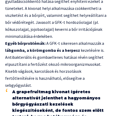
gyulladáscsökkentő hatása segíthet enyhíteni ezeket a
tüneteket. A kivonat helyi alkalmazása csökkentheti a
viszketést és a bőrpírt, valamint segíthet helyreállítani a
bőr védőrétegét. Javasolt a GFK-t hordozóolajjal (pl.
kókuszolajjal, jojobaolajjal) keverni a bőr irritációjának
minimalizálása érdekében.
Egyéb bőrproblémák:
A GFK-t sikeresen alkalmazzák a
lábgomba, a körömgomba és a herpesz
kezelésére is.
Antibakteriális és gombaellenes hatásai révén segíthet
elpusztítani a fertőzést okozó mikroorganizmusokat.
Kisebb vágások, karcolások és horzsolások
fertőtlenítésére is használható, elősegítve a
sebgyógyulást.
A grapefruitmag kivonat ígéretes
alternatívát jelenthet a hagyományos
bőrgyógyászati kezelések
kiegészítéseként, de fontos szem előtt