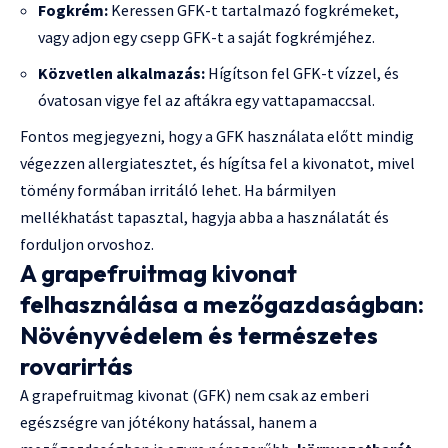
Fogkrém:
Keressen GFK-t tartalmazó fogkrémeket,
vagy adjon egy csepp GFK-t a saját fogkrémjéhez.
Közvetlen alkalmazás:
Hígítson fel GFK-t vízzel, és
óvatosan vigye fel az aftákra egy vattapamaccsal.
Fontos megjegyezni, hogy a GFK használata előtt mindig
végezzen allergiatesztet, és hígítsa fel a kivonatot, mivel
tömény formában irritáló lehet. Ha bármilyen
mellékhatást tapasztal, hagyja abba a használatát és
forduljon orvoshoz.
A grapefruitmag kivonat
felhasználása a mezőgazdaságban:
Növényvédelem és természetes
rovarirtás
A grapefruitmag kivonat (GFK) nem csak az emberi
egészségre van jótékony hatással, hanem a