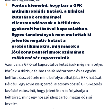
Fontos kiemelni, hogy bár a GFK
antimikrobiális hatású, a klinikai
kutatások eredményei
ellentmondásosak a bélflórára
gyakorolt hatásával kapcsolatban.
Egyes tanulmányok nem mutattak ki
jelentős negatív hatást a
probiotikumokra, míg mások a
jótékony baktériumok számának
csökkenését tapasztalták.
Azonban, a GFK-val kapcsolatos kutatások még nem teljes
körűek. A dózis, a felhasználás időtartama és az egyéni
bélflóra összetétele mind befolyásolhatják a GFK hatását.
Például, egy rövid ideig tartó, alacsony dózisú GFK-kezelés
kevésbé valószínű, hogy jelentősen befolyásolja a
bélflórát, mint egy hosszú ideig tartó, magas dózisú
kezelés.