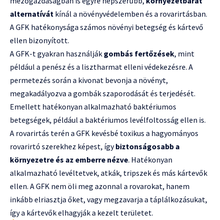
mezőgazdaságban is egyre népszerűbb,
környezetbarát
alternatívát
kínál a növényvédelemben és a rovarirtásban.
A GFK hatékonysága számos növényi betegség és kártevő
ellen bizonyított.
A GFK-t gyakran használják
gombás fertőzések
, mint
például a penész és a lisztharmat elleni védekezésre. A
permetezés során a kivonat bevonja a növényt,
megakadályozva a gombák szaporodását és terjedését.
Emellett hatékonyan alkalmazható baktériumos
betegségek, például a baktériumos levélfoltosság ellen is.
A rovarirtás terén a GFK kevésbé toxikus a hagyományos
rovarirtó szerekhez képest, így
biztonságosabb a
környezetre és az emberre nézve
. Hatékonyan
alkalmazható levéltetvek, atkák, tripszek és más kártevők
ellen. A GFK nem öli meg azonnal a rovarokat, hanem
inkább elriasztja őket, vagy megzavarja a táplálkozásukat,
így a kártevők elhagyják a kezelt területet.