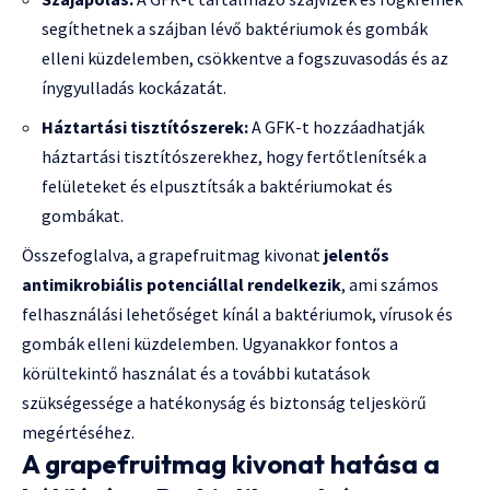
segíthetnek a szájban lévő baktériumok és gombák
elleni küzdelemben, csökkentve a fogszuvasodás és az
ínygyulladás kockázatát.
Háztartási tisztítószerek:
A GFK-t hozzáadhatják
háztartási tisztítószerekhez, hogy fertőtlenítsék a
felületeket és elpusztítsák a baktériumokat és
gombákat.
Összefoglalva, a grapefruitmag kivonat
jelentős
antimikrobiális potenciállal rendelkezik
, ami számos
felhasználási lehetőséget kínál a baktériumok, vírusok és
gombák elleni küzdelemben. Ugyanakkor fontos a
körültekintő használat és a további kutatások
szükségessége a hatékonyság és biztonság teljeskörű
megértéséhez.
A grapefruitmag kivonat hatása a