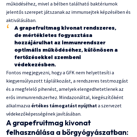
működéséhez, mivel a bélben található baktériumok
jelentős szerepet játszanak az immunsejtek képzésében és
aktiválásában.
A grapefruitmag kivonat rendszeres,
de mértékletes fogyasztása
hozzájárulhat az immunrendszer
optimális működéséhez, különösen a
fertőzésekkel szembeni
védekezésben.
Fontos megjegyezni, hogy a GFK nem helyettesíti a
kiegyensúlyozott táplálkozást, a rendszeres testmozgást
és a megfelelő pihenést, amelyek elengedhetetlenek az
erős immunrendszerhez. Mindazonáltal, kiegészítőként
alkalmazva
értékes támogatást nyújthat
a szervezet
védekezőképességének javításában.
A grapefruitmag kivonat
felhasználása a bőrgyógyászatban: