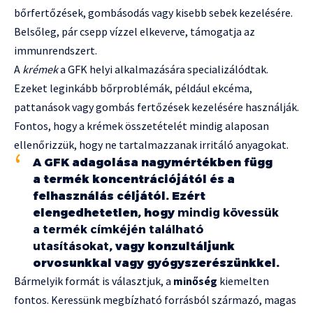
bőrfertőzések, gombásodás vagy kisebb sebek kezelésére.
Belsőleg, pár csepp vízzel elkeverve, támogatja az
immunrendszert.
A
krémek
a GFK helyi alkalmazására specializálódtak.
Ezeket leginkább bőrproblémák, például ekcéma,
pattanások vagy gombás fertőzések kezelésére használják.
Fontos, hogy a krémek összetételét mindig alaposan
ellenőrizzük, hogy ne tartalmazzanak irritáló anyagokat.
A GFK adagolása nagymértékben függ
a termék koncentrációjától és a
felhasználás céljától. Ezért
elengedhetetlen, hogy
mindig kövessük
a termék címkéjén található
utasításokat
, vagy konzultáljunk
orvosunkkal vagy gyógyszerészünkkel.
Bármelyik formát is választjuk, a
minőség
kiemelten
fontos. Keressünk megbízható forrásból származó, magas