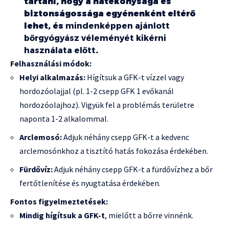
tartani, hogy a hatékonysága és
biztonságossága egyénenként eltérő
lehet, és
mindenképpen ajánlott
bőrgyógyász véleményét kikérni
használata előtt
.
Felhasználási módok:
Helyi alkalmazás:
Hígítsuk a GFK-t vízzel vagy
hordozóolajjal (pl. 1-2 csepp GFK 1 evőkanál
hordozóolajhoz). Vigyük fel a problémás területre
naponta 1-2 alkalommal.
Arclemosó:
Adjuk néhány csepp GFK-t a kedvenc
arclemosónkhoz a tisztító hatás fokozása érdekében.
Fürdővíz:
Adjuk néhány csepp GFK-t a fürdővízhez a bőr
fertőtlenítése és nyugtatása érdekében.
Fontos figyelmeztetések:
Mindig hígítsuk a GFK-t
, mielőtt a bőrre vinnénk.