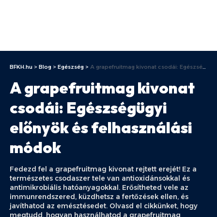
BFKH.hu
>
Blog
>
Egészség
>
A grapefruitmag kivonat csodái: Egészségügyi előnyök és felhasználási módok
A grapefruitmag kivonat
csodái: Egészségügyi
előnyök és felhasználási
módok
Fedezd fel a grapefruitmag kivonat rejtett erejét! Ez a
természetes csodaszer tele van antioxidánsokkal és
antimikrobiális hatóanyagokkal. Erősítheted vele az
immunrendszered, küzdhetsz a fertőzések ellen, és
javíthatod az emésztésedet. Olvasd el cikkünket, hogy
megtudd, hogyan használhatod a grapefruitmag