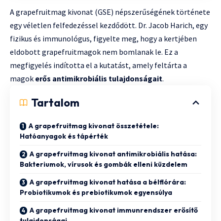
A grapefruitmag kivonat (GSE) népszerűségének története
egy véletlen felfedezéssel kezdődött. Dr. Jacob Harich, egy
fizikus és immunológus, figyelte meg, hogy a kertjében
eldobott grapefruitmagok nem bomlanak le. Ez a
megfigyelés indította el a kutatást, amely feltárta a
magok
erős antimikrobiális tulajdonságait
.
Tartalom
A grapefruitmag kivonat összetétele:
Hatóanyagok és tápérték
A grapefruitmag kivonat antimikrobiális hatása:
Bakteriumok, vírusok és gombák elleni küzdelem
A grapefruitmag kivonat hatása a bélflórára:
Probiotikumok és prebiotikumok egyensúlya
A grapefruitmag kivonat immunrendszer erősítő
tulajdonságai