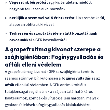
Végezzünk bőrpróbát
egy kis területen, mielőtt
nagyobb felületen alkalmaznánk.
Kerüljük a szemmel való érintkezést
. Ha szembe kerül,
alaposan öblítsük ki vízzel.
Terhesség és szoptatás ideje alatt konzultáljunk
orvosunkkal
a GFK használatáról.
A grapefruitmag kivonat szerepe a
szájhigiéniában: Fogínygyulladás és
afták elleni védelem
A grapefruitmag kivonat (GFK) a szájhigiénia terén is
számos előnnyel bír, különösen a
fogínygyulladás
és az
afták
elleni küzdelemben. A GFK antimikrobiális
tulajdonságai segíthetnek a szájban található káros
baktériumok, gombák és vírusok elleni harcban, melyek
gyakran felelősek a fogínygyulladás kialakulásáért.