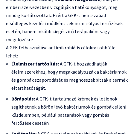
emberi szervezetben vizsgálják a hatékonyságot, még
mindig korlátozottak. Ezért a GFK-t nem szabad
elsődleges kezelési módként tekinteni súlyos fertőzések
esetén, hanem inkább kiegészítő terápiaként vagy
megelőzésre.
A GFK felhasználása antimikrobiális célokra többféle
lehet:
Élelmiszer tartósítás:
A GFK-t hozzáadhatják
élelmiszerekhez, hogy megakadályozzák a baktériumok
és gombák szaporodását és meghosszabbítsák a termék
eltarthatóságát.
Bőrápolás:
A GFK-t tartalmazó krémek és lotionok
segíthetnek a bőrön lévő baktériumok és gombák elleni
küzdelemben, például pattanások vagy gombás
fertőzések esetén.
Szájápolás:
A GFK-t tartalmazó szájvizek és fogkrémek