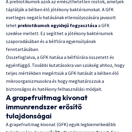
A prebiotikumok azok az emészthetetlen rostok, amelyek
táplálják a bélben élő jótékony baktériumokat. A GFK
esetleges negatív hatásának ellensúlyozására javasolt
lehet
prebiotikumok egyidejű fogyasztása
a GFK
szedése mellett. Ez segíthet a jótékony baktériumok
szaporodásában és a bélflóra egyensúlyának
fenntartásában.
Összefoglalva, a GFK hatása a bélflórára összetett és
egyénfüggő. További kutatásokra van szükség ahhoz, hogy
teljes mértékben megértsük a GFK hatását a bélben élő
mikroorganizmusokra és hogy meghatározzuk a
biztonságos és hatékony felhasználási módjait.
A grapefruitmag kivonat
immunrendszer erősítő
tulajdonságai
A grapefruitmag kivonat (GFK) egyik legkiemelkedőbb