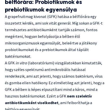
bélflórára: Probiotikumok és
prebiotikumok egyensúlya
A grapefruitmag kivonat (GFK) hatása a bélflórára egy
összetett kérdés, ami sok vitát generál. Míg sokan a GFK-t
természetes antibiotikumként tartják számon, fontos
megérteni, hogyan befolyásolja a bélben élő
mikroorganizmusok egyensúlyát, beleértve a jótékony
probiotikumokat és a prebiotikumok által táplált
baktériumokat.
A GFK
in vitro
(laboratóriumi) vizsgálatokban kimutatták,
hogy széles spektrumú antimikrobiális hatással
rendelkezik, ami azt jelenti, hogy számos baktérium, vírus
és gomba ellen hatékony. Ez elméletileg azt jelenti, hogy a
GFK a bélben is képes elpusztítani mind a káros, mind a
hasznos baktériumokat. Ezért a GFK
nem szelektív
antibiotikumként viselkedhet
, ami felboríthatja a
bélflóra egyensúlyát.