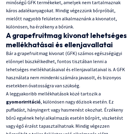
minőségű GFK termékeket, amelyek nem tartalmaznak
káros adalékanyagokat. Mindig végezzünk bőrpróbát,
mielőtt nagyobb felületen alkalmaznánk a kivonatot,
különösen, ha érzékeny a bőrünk.
A grapefruitmag kivonat lehetséges
mellékhatásai és ellenjavallatai
Bár a grapefruitmag kivonat (GFK) számos egészségügyi
előnnyel büszkélkedhet, fontos tisztában lenni a
lehetséges mellékhatásaival és ellenjavallataival is. A GFK
használata nem mindenki számára javasolt, és bizonyos
esetekben óvatosságra van szükség.
A leggyakoribb mellékhatások közé tartozik a
gyomorirritáció
, különösen nagy dózisok esetén. Ez
puffadást, hányingert vagy hasmenést okozhat. Érzékeny
bőrű egyének helyi alkalmazás esetén bőrpírt, viszketést
vagy égő érzést tapasztalhatnak. Mindig végezzen
bőrpróbát a teljes felületre való alkalmazás előtt.