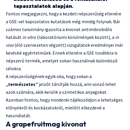
tapasztalatok alapján.
Fontos megjegyezni, hogy a kezdeti népszerűség ellenére
a GSE-vel kapcsolatos kutatások még mindig folynak. Bár
számos tanulmány igazolta a kivonat antimikrobiális
hatását
in vitro
(laboratóriumi körülmények között), a
in
vivo
(élő szervezeten végzett) vizsgálatok eredményei már
kevésbé egyértelműek. Ennek ellenére a GSE továbbra is
népszerű termék, amelyet sokan használnak különböző
célokra.
A népszerűségének egyik oka, hogy sokan a
„természetes”
jelzőt társítják hozzá, ami vonzó lehet
azok számára, akik kerülik a szintetikus anyagokat.
Azonban fontos, hogy mindenki tájékozódjon a lehetséges
előnyökről és kockázatokról, mielőtt elkezdené a
használatát.
A grapefruitmag kivonat