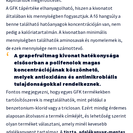
A GFK tápértéke elhanyagolható, hiszen a kivonatot
általában kis mennyiségben fogyasztjuk. A fő hangsúly a
benne található hatóanyagok koncentrációján van, nem
pedig a kalóriatartalmán. A kivonatban minimális
mennyiségben találhatók aminosavak és nyomelemek is,
de ezek mennyisége nem számottevő.
A grapefruitmag kivonat hatékonysága
elsősorban a polifenolok magas
koncentrációjának köszönhető,
melyek antioxidáns és antimikrobiális
tulajdonságokkal rendelkeznek.
Fontos megjegyezni, hogy egyes GFK termékekben
tartósítószerek is megtalálhatók, mint például a
benzetonium-klorid vagy a triclosan. Ezért mindig érdemes
alaposan átolvasni a termék címkéjét, és lehetőség szerint
olyan terméket választani, amely minél kevesebb
adalékanyagot tartalmaz. A
tiszta, adalékanyag-mentes