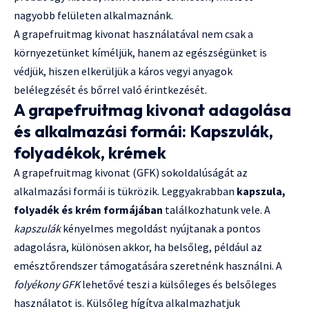
nagyobb felületen alkalmaznánk.
A grapefruitmag kivonat használatával nem csak a
környezetünket kíméljük, hanem az egészségünket is
védjük, hiszen elkerüljük a káros vegyi anyagok
belélegzését és bőrrel való érintkezését.
A grapefruitmag kivonat adagolása
és alkalmazási formái: Kapszulák,
folyadékok, krémek
A grapefruitmag kivonat (GFK) sokoldalúságát az
alkalmazási formái is tükrözik. Leggyakrabban
kapszula,
folyadék és krém formájában
találkozhatunk vele. A
kapszulák
kényelmes megoldást nyújtanak a pontos
adagolásra, különösen akkor, ha belsőleg, például az
emésztőrendszer támogatására szeretnénk használni. A
folyékony GFK
lehetővé teszi a külsőleges és belsőleges
használatot is. Külsőleg hígítva alkalmazhatjuk