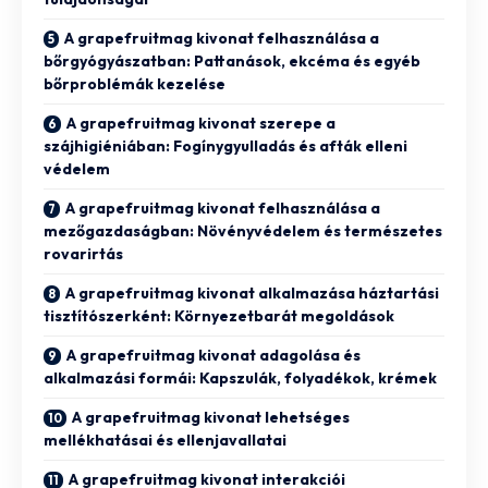
A grapefruitmag kivonat felhasználása a
bőrgyógyászatban: Pattanások, ekcéma és egyéb
bőrproblémák kezelése
A grapefruitmag kivonat szerepe a
szájhigiéniában: Fogínygyulladás és afták elleni
védelem
A grapefruitmag kivonat felhasználása a
mezőgazdaságban: Növényvédelem és természetes
rovarirtás
A grapefruitmag kivonat alkalmazása háztartási
tisztítószerként: Környezetbarát megoldások
A grapefruitmag kivonat adagolása és
alkalmazási formái: Kapszulák, folyadékok, krémek
A grapefruitmag kivonat lehetséges
mellékhatásai és ellenjavallatai
A grapefruitmag kivonat interakciói