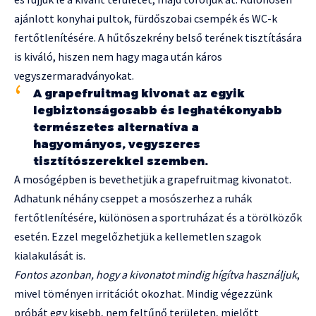
ajánlott konyhai pultok, fürdőszobai csempék és WC-k
fertőtlenítésére. A hűtőszekrény belső terének tisztítására
is kiváló, hiszen nem hagy maga után káros
vegyszermaradványokat.
A grapefruitmag kivonat az egyik
legbiztonságosabb és leghatékonyabb
természetes alternatíva a
hagyományos, vegyszeres
tisztítószerekkel szemben.
A mosógépben is bevethetjük a grapefruitmag kivonatot.
Adhatunk néhány cseppet a mosószerhez a ruhák
fertőtlenítésére, különösen a sportruházat és a törölközők
esetén. Ezzel megelőzhetjük a kellemetlen szagok
kialakulását is.
Fontos azonban, hogy a kivonatot mindig hígítva használjuk
,
mivel töményen irritációt okozhat. Mindig végezzünk
próbát egy kisebb, nem feltűnő területen, mielőtt