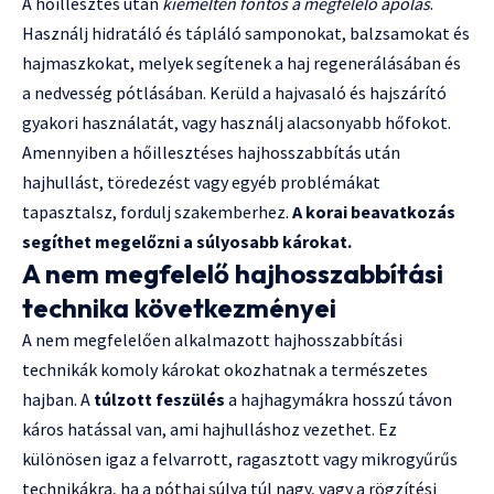
A hőillesztés után
kiemelten fontos a megfelelő ápolás
.
Használj hidratáló és tápláló samponokat, balzsamokat és
hajmaszkokat, melyek segítenek a haj regenerálásában és
a nedvesség pótlásában. Kerüld a hajvasaló és hajszárító
gyakori használatát, vagy használj alacsonyabb hőfokot.
Amennyiben a hőillesztéses hajhosszabbítás után
hajhullást, töredezést vagy egyéb problémákat
tapasztalsz, fordulj szakemberhez.
A korai beavatkozás
segíthet megelőzni a súlyosabb károkat.
A nem megfelelő hajhosszabbítási
technika következményei
A nem megfelelően alkalmazott hajhosszabbítási
technikák komoly károkat okozhatnak a természetes
hajban. A
túlzott feszülés
a hajhagymákra hosszú távon
káros hatással van, ami hajhulláshoz vezethet. Ez
különösen igaz a felvarrott, ragasztott vagy mikrogyűrűs
technikákra, ha a póthaj súlya túl nagy, vagy a rögzítési