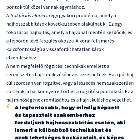
pontok túl közel vannak egymáshoz.
A
traktációs alopecia
egy gyakori probléma, amely a
hajhosszabbítások következtében alakulhat ki. Ez egy
fokozatos hajhullás, amely a hajvonal mentén kezdődik, és
a fejbőrön lévő feszülés okozza. A korai felismerés
kulcsfontosságú a visszafordíthatatlan károk
elkerüléséhez.
A nem megfelelő rögzítési technikák emellett a
természetes haj töredezéséhez is vezethetnek. Ha a póthaj
túl szorosan van rögzítve, vagy a leszedés nem szakszerűen
történik, a haj könnyen eltörhet a rögzítési pontoknál. Ez a
haj minőségének romlásához és a hajritkuláshoz vezethet.
A legfontosabb, hogy mindig képzett
és tapasztalt szakemberhez
forduljunk hajhosszabbítás esetén, aki
ismeri a különböző technikákat és
azok lehetséges kockázatait, és képes