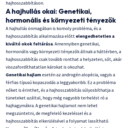
hajhosszabbításon.
A hajhullás okai: Genetikai,
hormonális és környezeti tényezők
A hajhullás önmagában is komoly probléma, és a
hajhosszabbítás alkalmazása előtt
elengedhetetlen a
kiváltó okok feltárása
. Amennyiben genetikai,
hormonális vagy környezeti tényezők állnak a háttérben, a
hajhosszabbítás csak tovább ronthat a helyzeten, sőt, akár
visszafordíthatatlan károkat is okozhat.
Genetikai hajlam
esetén az androgén alopécia, vagyis a
férfias típusú kopaszodás a leggyakoribb. Ez a probléma
nőket is érinthet, és a hajhosszabbítás súlyosbíthatja a
tüneteket azáltal, hogy még nagyobb terhelést ró a
hajhagymákra. A genetikai hajlamot nem lehet
megszüntetni, de megfelelő kezeléssel és a
hajhosszabbítás elkerülésével a folyamat lassítható.