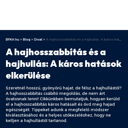
BFKH.hu
>
Blog
>
Divat
>
A hajhosszabbítás és a hajhullás: A káros hatások elkerülése
A hajhosszabbítás és a
hajhullás: A káros hatások
elkerülése
Szeretnél hosszú, gyönyörű hajat, de félsz a hajhullástól?
A hajhosszabbítás csábító megoldás, de nem árt
óvatosnak lenni! Cikkünkben bemutatjuk, hogyan kerüld
el a hajhosszabbítás káros hatásait és óvd meg hajad
egészségét. Tippeket adunk a megfelelő módszer
kiválasztásához és a helyes utókezeléshez, hogy ne
kelljen a hajhullástól tartanod.