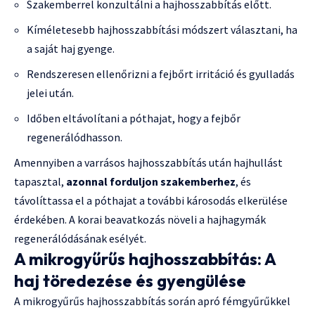
Szakemberrel konzultálni a hajhosszabbítás előtt.
Kíméletesebb hajhosszabbítási módszert választani, ha
a saját haj gyenge.
Rendszeresen ellenőrizni a fejbőrt irritáció és gyulladás
jelei után.
Időben eltávolítani a póthajat, hogy a fejbőr
regenerálódhasson.
Amennyiben a varrásos hajhosszabbítás után hajhullást
tapasztal,
azonnal forduljon szakemberhez
, és
távolíttassa el a póthajat a további károsodás elkerülése
érdekében. A korai beavatkozás növeli a hajhagymák
regenerálódásának esélyét.
A mikrogyűrűs hajhosszabbítás: A
haj töredezése és gyengülése
A mikrogyűrűs hajhosszabbítás során apró fémgyűrűkkel