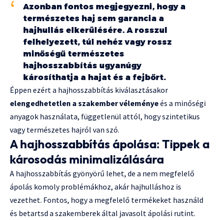
Azonban fontos megjegyezni, hogy a
természetes haj sem garancia a
hajhullás elkerülésére. A rosszul
felhelyezett, túl nehéz vagy rossz
minőségű természetes
hajhosszabbítás ugyanúgy
károsíthatja a hajat és a fejbőrt.
Éppen ezért a hajhosszabbítás kiválasztásakor
elengedhetetlen a szakember véleménye
és a minőségi
anyagok használata, függetlenül attól, hogy szintetikus
vagy természetes hajról van szó.
A hajhosszabbítás ápolása: Tippek a
károsodás minimalizálására
A hajhosszabbítás gyönyörű lehet, de a nem megfelelő
ápolás komoly problémákhoz, akár hajhulláshoz is
vezethet. Fontos, hogy a megfelelő termékeket használd
és betartsd a szakemberek által javasolt ápolási rutint.