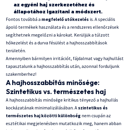
az egyéni haj szerkezetéhez és
állapotához igazítani a módszert.
Fontos továbbá a
megfelelő utókezelés
is. A speciális
ápoló termékek használata és a rendszeres ellenőrzések
segíthetnek megelőzni a károkat. Kerüljük a túlzott
hőkezelést és a durva fésülést a hajhosszabbítások
területén.
Amennyiben bármilyen irritációt, fájdalmat vagy hajhullást
tapasztalunk a hajhosszabbítás után, azonnal forduljunk
szakemberhez!
A hajhosszabbítás minősége:
Szintetikus vs. természetes haj
A hajhosszabbítás minősége kritikus tényező a hajhullás
kockázatának minimalizálásában. A
szintetikus és
természetes haj közötti különbség
nem csupán az
esztétikai megjelenésben mutatkozik meg, hanem abban