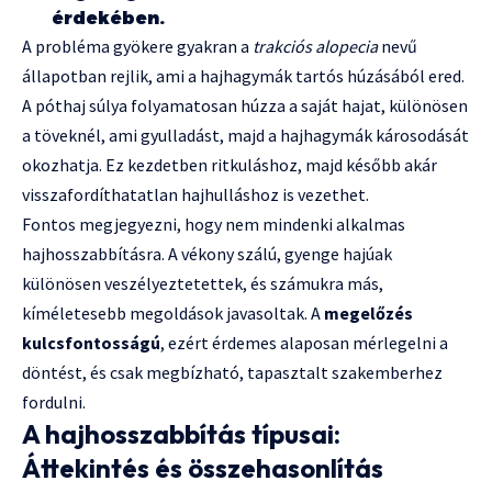
érdekében.
A probléma gyökere gyakran a
trakciós alopecia
nevű
állapotban rejlik, ami a hajhagymák tartós húzásából ered.
A póthaj súlya folyamatosan húzza a saját hajat, különösen
a töveknél, ami gyulladást, majd a hajhagymák károsodását
okozhatja. Ez kezdetben ritkuláshoz, majd később akár
visszafordíthatatlan hajhulláshoz is vezethet.
Fontos megjegyezni, hogy nem mindenki alkalmas
hajhosszabbításra. A vékony szálú, gyenge hajúak
különösen veszélyeztetettek, és számukra más,
kíméletesebb megoldások javasoltak. A
megelőzés
kulcsfontosságú
, ezért érdemes alaposan mérlegelni a
döntést, és csak megbízható, tapasztalt szakemberhez
fordulni.
A hajhosszabbítás típusai:
Áttekintés és összehasonlítás