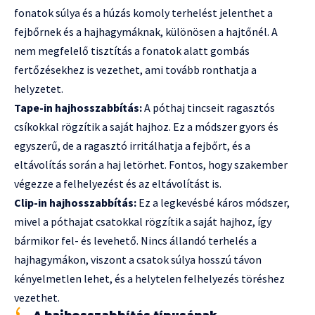
fonatok súlya és a húzás komoly terhelést jelenthet a
fejbőrnek és a hajhagymáknak, különösen a hajtőnél. A
nem megfelelő tisztítás a fonatok alatt gombás
fertőzésekhez is vezethet, ami tovább ronthatja a
helyzetet.
Tape-in hajhosszabbítás:
A póthaj tincseit ragasztós
csíkokkal rögzítik a saját hajhoz. Ez a módszer gyors és
egyszerű, de a ragasztó irritálhatja a fejbőrt, és a
eltávolítás során a haj letörhet. Fontos, hogy szakember
végezze a felhelyezést és az eltávolítást is.
Clip-in hajhosszabbítás:
Ez a legkevésbé káros módszer,
mivel a póthajat csatokkal rögzítik a saját hajhoz, így
bármikor fel- és levehető. Nincs állandó terhelés a
hajhagymákon, viszont a csatok súlya hosszú távon
kényelmetlen lehet, és a helytelen felhelyezés töréshez
vezethet.