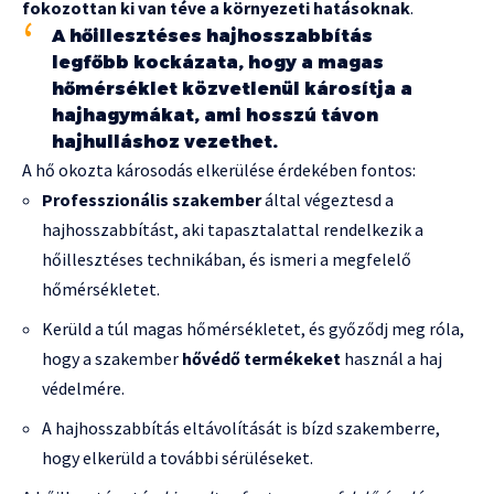
fokozottan ki van téve a környezeti hatásoknak
.
A hőillesztéses hajhosszabbítás
legfőbb kockázata, hogy a magas
hőmérséklet közvetlenül károsítja a
hajhagymákat, ami hosszú távon
hajhulláshoz vezethet.
A hő okozta károsodás elkerülése érdekében fontos:
Professzionális szakember
által végeztesd a
hajhosszabbítást, aki tapasztalattal rendelkezik a
hőillesztéses technikában, és ismeri a megfelelő
hőmérsékletet.
Kerüld a túl magas hőmérsékletet, és győződj meg róla,
hogy a szakember
hővédő termékeket
használ a haj
védelmére.
A hajhosszabbítás eltávolítását is bízd szakemberre,
hogy elkerüld a további sérüléseket.