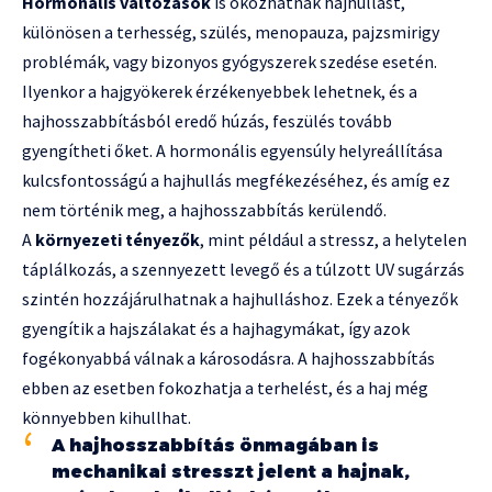
Hormonális változások
is okozhatnak hajhullást,
különösen a terhesség, szülés, menopauza, pajzsmirigy
problémák, vagy bizonyos gyógyszerek szedése esetén.
Ilyenkor a hajgyökerek érzékenyebbek lehetnek, és a
hajhosszabbításból eredő húzás, feszülés tovább
gyengítheti őket. A hormonális egyensúly helyreállítása
kulcsfontosságú a hajhullás megfékezéséhez, és amíg ez
nem történik meg, a hajhosszabbítás kerülendő.
A
környezeti tényezők
, mint például a stressz, a helytelen
táplálkozás, a szennyezett levegő és a túlzott UV sugárzás
szintén hozzájárulhatnak a hajhulláshoz. Ezek a tényezők
gyengítik a hajszálakat és a hajhagymákat, így azok
fogékonyabbá válnak a károsodásra. A hajhosszabbítás
ebben az esetben fokozhatja a terhelést, és a haj még
könnyebben kihullhat.
A hajhosszabbítás önmagában is
mechanikai stresszt jelent a hajnak,