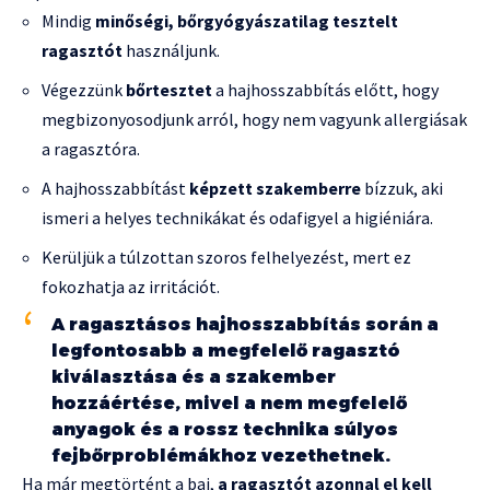
Mindig
minőségi, bőrgyógyászatilag tesztelt
ragasztót
használjunk.
Végezzünk
bőrtesztet
a hajhosszabbítás előtt, hogy
megbizonyosodjunk arról, hogy nem vagyunk allergiásak
a ragasztóra.
A hajhosszabbítást
képzett szakemberre
bízzuk, aki
ismeri a helyes technikákat és odafigyel a higiéniára.
Kerüljük a túlzottan szoros felhelyezést, mert ez
fokozhatja az irritációt.
A ragasztásos hajhosszabbítás során a
legfontosabb a megfelelő ragasztó
kiválasztása és a szakember
hozzáértése, mivel a nem megfelelő
anyagok és a rossz technika súlyos
fejbőrproblémákhoz vezethetnek.
Ha már megtörtént a baj,
a ragasztót azonnal el kell