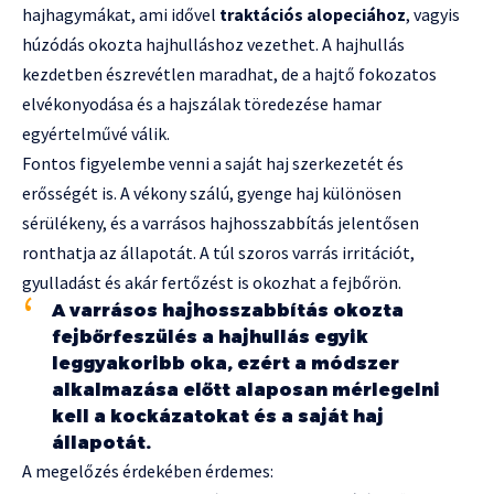
hajhagymákat, ami idővel
traktációs alopeciához
, vagyis
húzódás okozta hajhulláshoz vezethet. A hajhullás
kezdetben észrevétlen maradhat, de a hajtő fokozatos
elvékonyodása és a hajszálak töredezése hamar
egyértelművé válik.
Fontos figyelembe venni a saját haj szerkezetét és
erősségét is. A vékony szálú, gyenge haj különösen
sérülékeny, és a varrásos hajhosszabbítás jelentősen
ronthatja az állapotát. A túl szoros varrás irritációt,
gyulladást és akár fertőzést is okozhat a fejbőrön.
A varrásos hajhosszabbítás okozta
fejbőrfeszülés a hajhullás egyik
leggyakoribb oka, ezért a módszer
alkalmazása előtt alaposan mérlegelni
kell a kockázatokat és a saját haj
állapotát.
A megelőzés érdekében érdemes: