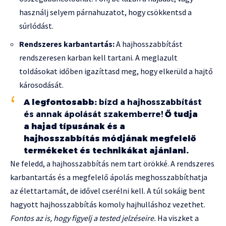
használj selyem párnahuzatot, hogy csökkentsd a
súrlódást.
Rendszeres karbantartás:
A hajhosszabbítást
rendszeresen karban kell tartani. A meglazult
toldásokat időben igazíttasd meg, hogy elkerüld a hajtő
károsodását.
A legfontosabb:
bízd a hajhosszabbítást
és annak ápolását szakemberre!
Ő tudja
a hajad típusának és a
hajhosszabbítás módjának megfelelő
termékeket és technikákat ajánlani.
Ne feledd, a hajhosszabbítás nem tart örökké. A rendszeres
karbantartás és a megfelelő ápolás meghosszabbíthatja
az élettartamát, de idővel cserélni kell. A túl sokáig bent
hagyott hajhosszabbítás komoly hajhulláshoz vezethet.
Fontos az is, hogy figyelj a tested jelzéseire.
Ha viszket a