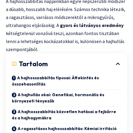
A hajhosszabbítás napjainkban egyre népszerűbb módszer
a dúsabb, hosszabb haj elérésére. Számos technika létezik,
a ragasztásos, varrásos módszerektől a mikrogyűrűs,
ultrahangos eljárásokig. A
gyors és látványos eredmény
kétségtelenül vonzóvá teszi, azonban fontos tisztában
lenni a lehetséges kockázatokkal is, különösen a hajhullás
szempontjából.
Tartalom
A hajhosszabbítás típusai: Áttekintés és
összehasonlítás
A hajhullás okai: Genetikai, hormonális és
környezeti tényezők
A hajhosszabbítás közvetlen hatásai a fejbőrre
és a hajhagymákra
A ragasztásos hajhosszabbítás: Kémiai irritáció