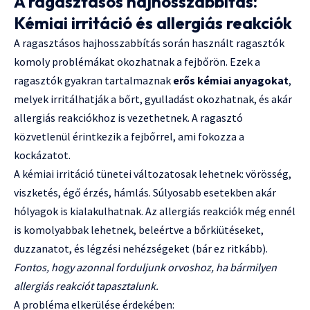
A ragasztásos hajhosszabbítás:
Kémiai irritáció és allergiás reakciók
A ragasztásos hajhosszabbítás során használt ragasztók
komoly problémákat okozhatnak a fejbőrön. Ezek a
ragasztók gyakran tartalmaznak
erős kémiai anyagokat
,
melyek irritálhatják a bőrt, gyulladást okozhatnak, és akár
allergiás reakciókhoz is vezethetnek. A ragasztó
közvetlenül érintkezik a fejbőrrel, ami fokozza a
kockázatot.
A kémiai irritáció tünetei változatosak lehetnek: vörösség,
viszketés, égő érzés, hámlás. Súlyosabb esetekben akár
hólyagok is kialakulhatnak. Az allergiás reakciók még ennél
is komolyabbak lehetnek, beleértve a bőrkiütéseket,
duzzanatot, és légzési nehézségeket (bár ez ritkább).
Fontos, hogy azonnal forduljunk orvoshoz, ha bármilyen
allergiás reakciót tapasztalunk.
A probléma elkerülése érdekében: