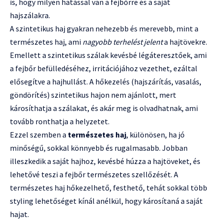
is, hogy milyen hatással van a fejbőrre és a saját
hajszálakra.
A szintetikus haj gyakran nehezebb és merevebb, mint a
természetes haj, ami
nagyobb terhelést jelent
a hajtövekre.
Emellett a szintetikus szálak kevésbé légáteresztőek, ami
a fejbőr befülledéséhez, irritációjához vezethet, ezáltal
elősegítve a hajhullást. A hőkezelés (hajszárítás, vasalás,
göndörítés) szintetikus hajon nem ajánlott, mert
károsíthatja a szálakat, és akár meg is olvadhatnak, ami
tovább ronthatja a helyzetet.
Ezzel szemben a
természetes haj
, különösen, ha jó
minőségű, sokkal könnyebb és rugalmasabb. Jobban
illeszkedik a saját hajhoz, kevésbé húzza a hajtöveket, és
lehetővé teszi a fejbőr természetes szellőzését. A
természetes haj hőkezelhető, festhető, tehát sokkal több
styling lehetőséget kínál anélkül, hogy károsítaná a saját
hajat.