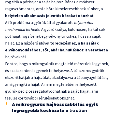
rögzítik a póthajat a saját hajhoz. Bár ez a módszer
ragasztómentes, ami elsőre kíméletesebbnek tűnhet, a
helytelen alkalmazás jelentős károkat okozhat
.
A fő probléma a gyűrűk által gyakorolt
folyamatos
mechanikai terhelés
. A gyűrűk súlya, különösen, ha túl sok
póthajat rögzítenek egy vékony tincshez, húzza a saját
hajat. Ez a húzóerő idővel
töredezéshez, a hajszálak
elvékonyodásához, sőt, akár hajhulláshoz is vezethet
a
hajtöveknél.
Fontos, hogy a mikrogyűrűk megfelelő méretűek legyenek,
és szakszerűen legyenek felhelyezve. A túl szoros gyűrűk
elszoríthatják a hajszálat, akadályozva a tápanyagellátást,
ami gyengíti a hajat. A nem megfelelően elhelyezett
gyűrűk pedig összegabalyodhatnak a saját hajjal, ami
fésüléskor további sérüléseket okozhat.
A mikrogyűrűs hajhosszabbítás egyik
legnagyobb kockázata a
traction