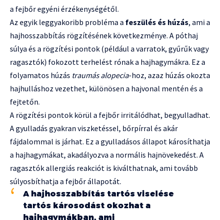
a fejbőr egyéni érzékenységétől.
Az egyik leggyakoribb probléma a
feszülés és húzás
, ami a
hajhosszabbítás rögzítésének következménye. A póthaj
súlya és a rögzítési pontok (például a varratok, gyűrűk vagy
ragasztók) fokozott terhelést rónak a hajhagymákra. Ez a
folyamatos húzás
traumás alopecia
-hoz, azaz húzás okozta
hajhulláshoz vezethet, különösen a hajvonal mentén és a
fejtetőn.
A rögzítési pontok körül a fejbőr irritálódhat, begyulladhat.
A gyulladás gyakran viszketéssel, bőrpírral és akár
fájdalommal is járhat. Ez a gyulladásos állapot károsíthatja
a hajhagymákat, akadályozva a normális hajnövekedést. A
ragasztók allergiás reakciót is kiválthatnak, ami tovább
súlyosbíthatja a fejbőr állapotát.
A hajhosszabbítás tartós viselése
tartós károsodást okozhat a
hajhagymákban, ami