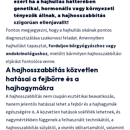
ezért ha a hajhullás hátterében
genetikai, hormonális vagy környezeti
tényezők állnak, a hajhosszabbítás
szigorúan ellenjavallt
!
Fontos megjegyezni, hogy a hajhullás okának pontos
diagnosztizálása szakorvosi feladat. Amennyiben
hajhullást tapasztal,
forduljon bőrgyógyászhoz vagy
endokrinológushoz
, mielőtt bármilyen hajhosszabbítási
eljárást fontolóra venne.
A hajhosszabbítás közvetlen
hatásai a fejbőrre és a
hajhagymákra
A hajhosszabbítás nem csupán esztétikai beavatkozás,
hanem jelentős hatással lehet a fejbőr és a hajhagymák
egészségére is. A közvetlen hatások sokfélék lehetnek, és
nagymértékben függenek a felhasznált technikától, a
hajhosszabbítás súlyától, a viselés időtartamától, valamint