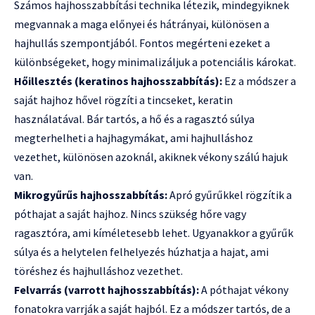
Számos hajhosszabbítási technika létezik, mindegyiknek
megvannak a maga előnyei és hátrányai, különösen a
hajhullás szempontjából. Fontos megérteni ezeket a
különbségeket, hogy minimalizáljuk a potenciális károkat.
Hőillesztés (keratinos hajhosszabbítás):
Ez a módszer a
saját hajhoz hővel rögzíti a tincseket, keratin
használatával. Bár tartós, a hő és a ragasztó súlya
megterhelheti a hajhagymákat, ami hajhulláshoz
vezethet, különösen azoknál, akiknek vékony szálú hajuk
van.
Mikrogyűrűs hajhosszabbítás:
Apró gyűrűkkel rögzítik a
póthajat a saját hajhoz. Nincs szükség hőre vagy
ragasztóra, ami kíméletesebb lehet. Ugyanakkor a gyűrűk
súlya és a helytelen felhelyezés húzhatja a hajat, ami
töréshez és hajhulláshoz vezethet.
Felvarrás (varrott hajhosszabbítás):
A póthajat vékony
fonatokra varrják a saját hajból. Ez a módszer tartós, de a