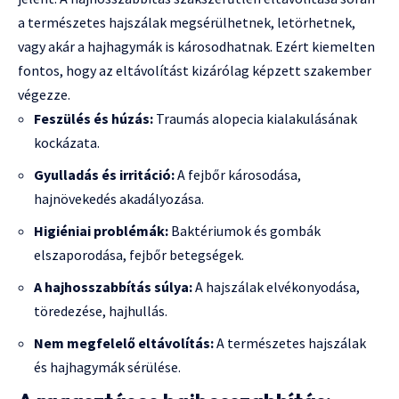
a természetes hajszálak megsérülhetnek, letörhetnek,
vagy akár a hajhagymák is károsodhatnak. Ezért kiemelten
fontos, hogy az eltávolítást kizárólag képzett szakember
végezze.
Feszülés és húzás:
Traumás alopecia kialakulásának
kockázata.
Gyulladás és irritáció:
A fejbőr károsodása,
hajnövekedés akadályozása.
Higiéniai problémák:
Baktériumok és gombák
elszaporodása, fejbőr betegségek.
A hajhosszabbítás súlya:
A hajszálak elvékonyodása,
töredezése, hajhullás.
Nem megfelelő eltávolítás:
A természetes hajszálak
és hajhagymák sérülése.