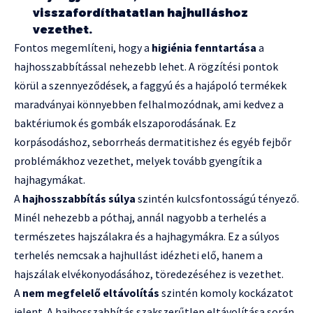
visszafordíthatatlan hajhulláshoz
vezethet.
Fontos megemlíteni, hogy a
higiénia fenntartása
a
hajhosszabbítással nehezebb lehet. A rögzítési pontok
körül a szennyeződések, a faggyú és a hajápoló termékek
maradványai könnyebben felhalmozódnak, ami kedvez a
baktériumok és gombák elszaporodásának. Ez
korpásodáshoz, seborrheás dermatitishez és egyéb fejbőr
problémákhoz vezethet, melyek tovább gyengítik a
hajhagymákat.
A
hajhosszabbítás súlya
szintén kulcsfontosságú tényező.
Minél nehezebb a póthaj, annál nagyobb a terhelés a
természetes hajszálakra és a hajhagymákra. Ez a súlyos
terhelés nemcsak a hajhullást idézheti elő, hanem a
hajszálak elvékonyodásához, töredezéséhez is vezethet.
A
nem megfelelő eltávolítás
szintén komoly kockázatot
jelent. A hajhosszabbítás szakszerűtlen eltávolítása során