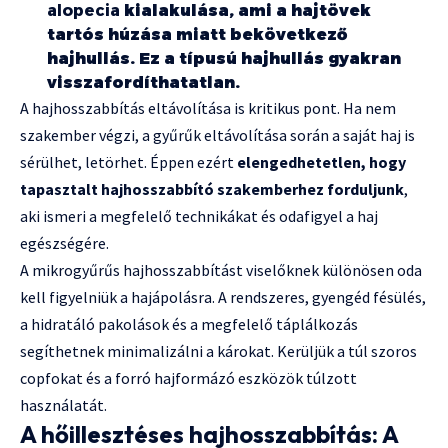
alopecia
kialakulása, ami a hajtövek
tartós húzása miatt bekövetkező
hajhullás. Ez a típusú hajhullás gyakran
visszafordíthatatlan.
A hajhosszabbítás eltávolítása is kritikus pont. Ha nem
szakember végzi, a gyűrűk eltávolítása során a saját haj is
sérülhet, letörhet. Éppen ezért
elengedhetetlen, hogy
tapasztalt hajhosszabbító szakemberhez forduljunk
,
aki ismeri a megfelelő technikákat és odafigyel a haj
egészségére.
A mikrogyűrűs hajhosszabbítást viselőknek különösen oda
kell figyelniük a hajápolásra. A rendszeres, gyengéd fésülés,
a hidratáló pakolások és a megfelelő táplálkozás
segíthetnek minimalizálni a károkat. Kerüljük a túl szoros
copfokat és a forró hajformázó eszközök túlzott
használatát.
A hőillesztéses hajhosszabbítás: A