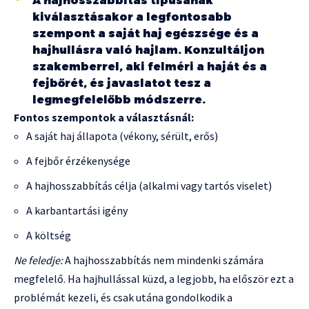
A hajhosszabbítás típusának
kiválasztásakor a legfontosabb
szempont a saját haj egészsége és a
hajhullásra való hajlam. Konzultáljon
szakemberrel, aki felméri a haját és a
fejbőrét, és javaslatot tesz a
legmegfelelőbb módszerre.
Fontos szempontok a választásnál:
A saját haj állapota (vékony, sérült, erős)
A fejbőr érzékenysége
A hajhosszabbítás célja (alkalmi vagy tartós viselet)
A karbantartási igény
A költség
Ne feledje:
A hajhosszabbítás nem mindenki számára
megfelelő. Ha hajhullással küzd, a legjobb, ha először ezt a
problémát kezeli, és csak utána gondolkodik a