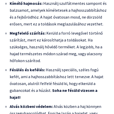
Kímélő hajmosás:
Használj szulfátmentes sampont és
balzsamot, amelyek kíméletesek a hajhosszabbításhoz
és a fejbőrödhöz. A hajat óvatosan mosd, ne dörzsöld
erősen, mert ez a toldások meglazulásához vezethet.
Megfelelő szárítás:
Kerüld a forró levegővel történő
szárítást, mert ez károsíthatja a toldásokat. Ha
szükséges, használj hővédő terméket. A legjobb, ha a
hajad természetes módon szárad meg, vagy alacsony
hőfokon szárítod.
Fésülés és kefélés:
Használj speciális, széles fogú
kefét, ami a hajhosszabbításhoz lett tervezve. A hajat
óvatosan, alulról felfelé fésüld ki, hogy elkerüld a
gubancokat és a húzást.
Soha ne fésüld vizesen a
hajat!
Alvás közbeni védelem:
Alvás közben a haj könnyen
összegubancolódhat. Fonj be lazán a hajadat, vagy