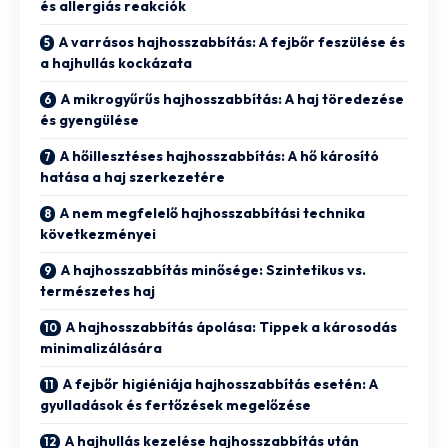
és allergiás reakciók
A varrásos hajhosszabbítás: A fejbőr feszülése és
a hajhullás kockázata
A mikrogyűrűs hajhosszabbítás: A haj töredezése
és gyengülése
A hőillesztéses hajhosszabbítás: A hő károsító
hatása a haj szerkezetére
A nem megfelelő hajhosszabbítási technika
következményei
A hajhosszabbítás minősége: Szintetikus vs.
természetes haj
A hajhosszabbítás ápolása: Tippek a károsodás
minimalizálására
A fejbőr higiéniája hajhosszabbítás esetén: A
gyulladások és fertőzések megelőzése
A hajhullás kezelése hajhosszabbítás után