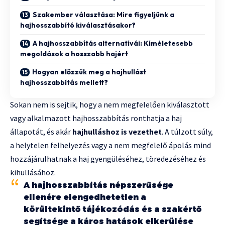
Szakember választása: Mire figyeljünk a
hajhosszabbító kiválasztásakor?
A hajhosszabbítás alternatívái: Kíméletesebb
megoldások a hosszabb hajért
Hogyan előzzük meg a hajhullást
hajhosszabbítás mellett?
Sokan nem is sejtik, hogy a nem megfelelően kiválasztott
vagy alkalmazott hajhosszabbítás ronthatja a haj
állapotát, és akár
hajhulláshoz is vezethet
. A túlzott súly,
a helytelen felhelyezés vagy a nem megfelelő ápolás mind
hozzájárulhatnak a haj gyengüléséhez, töredezéséhez és
kihullásához.
A hajhosszabbítás népszerűsége
ellenére elengedhetetlen a
körültekintő tájékozódás és a szakértő
segítsége a káros hatások elkerülése