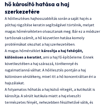
hő károsító hatása a haj
szerkezetére
A hőillesztéses hajhosszabbítás során a saját haj és a
póthaj rögzítése keratin segítségével történik, melyet
magas hőmérsékleten olvasztanak meg. Bár ez a módszer
tartósnak számít, a hő közvetlen hatása komoly
problémákat okozhat a haj szerkezetében.
A magas hőmérséklet
károsítja a haj fehérjéit,
különösen a keratint
, ami a haj fő építőeleme. Ennek
következtében a haj szárazzá, törékennyé és
rugalmatlanná válhat. A hőillesztés pontján a haj
különösen sérülékeny, mivel itt a hő koncentráltan éri a
hajszálakat.
A folyamatos hőhatás a haj külső rétegét, a kutikulát is
károsítja. A sérült kutikula miatt a haj elveszíti
természetes fényét, nehezebben fésülhetővé válik, és