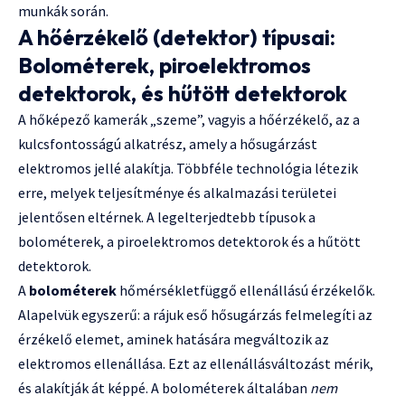
munkák során.
A hőérzékelő (detektor) típusai:
Bolométerek, piroelektromos
detektorok, és hűtött detektorok
A hőképező kamerák „szeme”, vagyis a hőérzékelő, az a
kulcsfontosságú alkatrész, amely a hősugárzást
elektromos jellé alakítja. Többféle technológia létezik
erre, melyek teljesítménye és alkalmazási területei
jelentősen eltérnek. A legelterjedtebb típusok a
bolométerek, a piroelektromos detektorok és a hűtött
detektorok.
A
bolométerek
hőmérsékletfüggő ellenállású érzékelők.
Alapelvük egyszerű: a rájuk eső hősugárzás felmelegíti az
érzékelő elemet, aminek hatására megváltozik az
elektromos ellenállása. Ezt az ellenállásváltozást mérik,
és alakítják át képpé. A bolométerek általában
nem