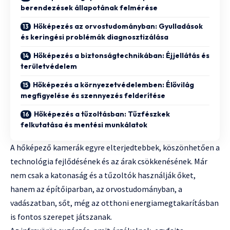
berendezések állapotának felmérése
Hőképezés az orvostudományban: Gyulladások
és keringési problémák diagnosztizálása
Hőképezés a biztonságtechnikában: Éjjellátás és
területvédelem
Hőképezés a környezetvédelemben: Élővilág
megfigyelése és szennyezés felderítése
Hőképezés a tűzoltásban: Tűzfészkek
felkutatása és mentési munkálatok
A hőképező kamerák egyre elterjedtebbek, köszönhetően a
technológia fejlődésének és az árak csökkenésének. Már
nem csak a katonaság és a tűzoltók használják őket,
hanem az építőiparban, az orvostudományban, a
vadászatban, sőt, még az otthoni energiamegtakarításban
is fontos szerepet játszanak.