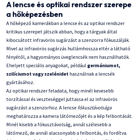
A lencse és optikai rendszer szerepe
a hőképezésben
A hőképező kamerákban a lencse és az optikai rendszer
kritikus szerepet játszik abban, hogy a tárgyak által
kibocsátott infravörös sugárzást a szenzorra fókuszálják.
Mivel az infravörös sugárzás hullámhossza eltér a látható
fényétől, a hagyományos üveglencsék nem használhatók.
Ehelyett speciális anyagokat, például
germániumot,
szilíciumot vagy szelénidet
használnak a lencsék
gyártásához.
Az optikai rendszer feladata, hogy minél kevesebb
torzítással és veszteséggel juttassa el az infravörös
sugárzást a szenzorhoz. A lencse
fókusztávolsága
meghatározza a kamera látómezőjét és a kép felbontását.
Minél kisebb a fókusztávolság, annál szélesebb a
látómező, de annál alacsonyabb a felbontás, és fordítva.