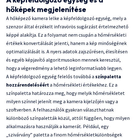
hőképek megjelenítése
A hőképező kamera lelke a képfeldolgozó egység, mely a
szenzor által érzékelt infravörös sugárzást értelmezhető
képpé alakítja. Ez a folyamat nem csupán a hőmérsékleti
értékek konvertálását jelenti, hanem a kép minőségének
optimalizálását is. A nyers adatok zajszűrésen, élesítésen
és egyéb képjavító algoritmusokon mennek keresztül,
hogy a végeredmény a lehető leginformatívabb legyen.
A képfeldolgozó egység felelős továbbá a
színpaletta
hozzárendeléséért
a hőmérsékleti értékekhez. Ez a
színpaletta határozza meg, hogy melyik hőmérsékletet
milyen színnel jelenít meg a kamera kijelzőjén vagy a
szoftverben. A felhasználók gyakran választhatnak
különböző színpaletták közül, attól függően, hogy milyen
alkalmazásra használják a kamerát. Például, egy
„szivárvány” paletta a finom hőmérsékletkülönbségek