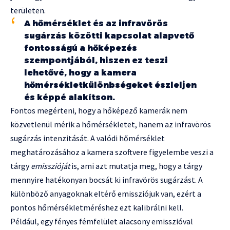
területen.
A hőmérséklet és az infravörös
sugárzás közötti kapcsolat alapvető
fontosságú a hőképezés
szempontjából, hiszen ez teszi
lehetővé, hogy a kamera
hőmérsékletkülönbségeket észleljen
és képpé alakítson.
Fontos megérteni, hogy a hőképező kamerák nem
közvetlenül mérik a hőmérsékletet, hanem az infravörös
sugárzás intenzitását. A valódi hőmérséklet
meghatározásához a kamera szoftvere figyelembe veszi a
tárgy
emisszióját
is, ami azt mutatja meg, hogy a tárgy
mennyire hatékonyan bocsát ki infravörös sugárzást. A
különböző anyagoknak eltérő emissziójuk van, ezért a
pontos hőmérsékletméréshez ezt kalibrálni kell.
Például, egy fényes fémfelület alacsony emisszióval