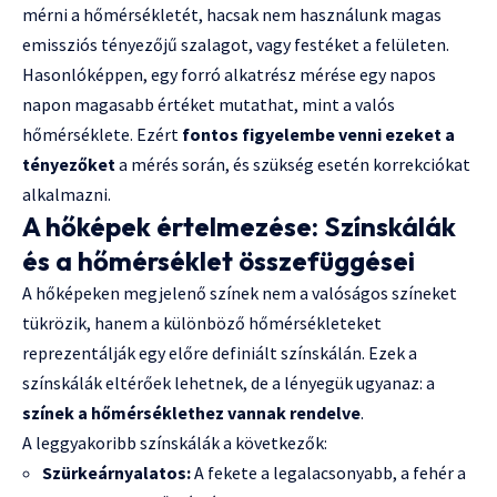
mérni a hőmérsékletét, hacsak nem használunk magas
emissziós tényezőjű szalagot, vagy festéket a felületen.
Hasonlóképpen, egy forró alkatrész mérése egy napos
napon magasabb értéket mutathat, mint a valós
hőmérséklete. Ezért
fontos figyelembe venni ezeket a
tényezőket
a mérés során, és szükség esetén korrekciókat
alkalmazni.
A hőképek értelmezése: Színskálák
és a hőmérséklet összefüggései
A hőképeken megjelenő színek nem a valóságos színeket
tükrözik, hanem a különböző hőmérsékleteket
reprezentálják egy előre definiált színskálán. Ezek a
színskálák eltérőek lehetnek, de a lényegük ugyanaz: a
színek a hőmérséklethez vannak rendelve
.
A leggyakoribb színskálák a következők:
Szürkeárnyalatos:
A fekete a legalacsonyabb, a fehér a