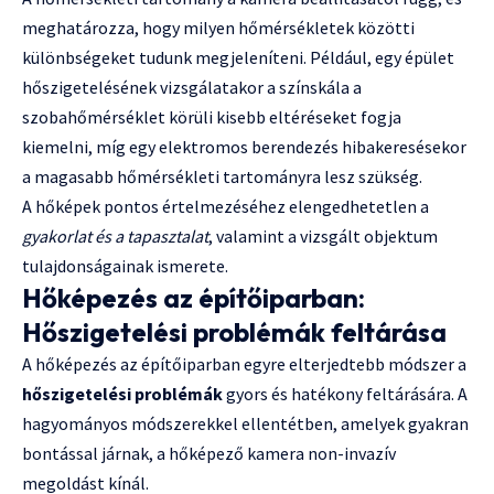
meghatározza, hogy milyen hőmérsékletek közötti
különbségeket tudunk megjeleníteni. Például, egy épület
hőszigetelésének vizsgálatakor a színskála a
szobahőmérséklet körüli kisebb eltéréseket fogja
kiemelni, míg egy elektromos berendezés hibakeresésekor
a magasabb hőmérsékleti tartományra lesz szükség.
A hőképek pontos értelmezéséhez elengedhetetlen a
gyakorlat és a tapasztalat
, valamint a vizsgált objektum
tulajdonságainak ismerete.
Hőképezés az építőiparban:
Hőszigetelési problémák feltárása
A hőképezés az építőiparban egyre elterjedtebb módszer a
hőszigetelési problémák
gyors és hatékony feltárására. A
hagyományos módszerekkel ellentétben, amelyek gyakran
bontással járnak, a hőképező kamera non-invazív
megoldást kínál.