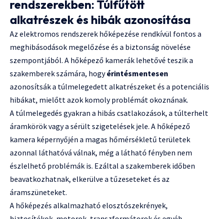
rendszerekben: Túlfűtött
alkatrészek és hibák azonosítása
Az elektromos rendszerek hőképezése rendkívül fontos a
meghibásodások megelőzése és a biztonság növelése
szempontjából. A hőképező kamerák lehetővé teszik a
szakemberek számára, hogy
érintésmentesen
azonosítsák a túlmelegedett alkatrészeket és a potenciális
hibákat, mielőtt azok komoly problémát okoznának.
A túlmelegedés gyakran a hibás csatlakozások, a túlterhelt
áramkörök vagy a sérült szigetelések jele. A hőképező
kamera képernyőjén a magas hőmérsékletű területek
azonnal láthatóvá válnak, még a látható fényben nem
észlelhető problémák is. Ezáltal a szakemberek időben
beavatkozhatnak, elkerülve a tűzeseteket és az
áramszüneteket.
A hőképezés alkalmazható elosztószekrények,
biztosítékok, motorok, transzformátorok és egyéb