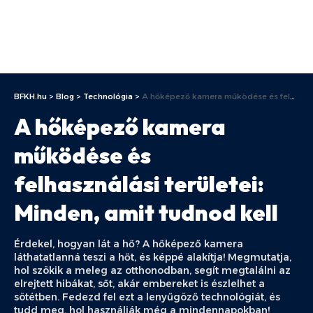
BFKH.hu
>
Blog
>
Technológia
>
A hőképező kamera működése és felhasználási területei: Minden, amit tudnod kell
A hőképező kamera
működése és
felhasználási területei:
Minden, amit tudnod kell
Érdekel, hogyan lát a hő? A hőképező kamera
láthatatlanná teszi a hőt, és képpé alakítja! Megmutatja,
hol szökik a meleg az otthonodban, segít megtalálni az
elrejtett hibákat, sőt, akár embereket is észlelhet a
sötétben. Fedezd fel ezt a lenyűgöző technológiát, és
tudd meg, hol használják még a mindennapokban!