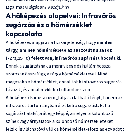
izgalmas világában?
Kezdjük is!
A hőképezés alapelvei: Infravörös
sugárzás és a hőmérséklet
kapcsolata
A hőképezés alapja az a fizikai jelenség, hogy
minden
tárgy, aminek hőmérséklete az abszolút nulla fok
(-273,15 °C) felett van, infravörös sugárzást bocsát ki
.
Ennek a sugárzásnak a mennyisége és hullámhossza
szorosan összefügg a tárgy hőmérsékletével. Minél
magasabb a hőmérséklet, annál több infravörös sugárzás
távozik, és annál rövidebb hullámhosszon.
A hőképező kamera nem „látja” a látható fényt, hanem az
infravörös tartományban érzékeli a sugárzást. Ezt a
sugárzást alakítja át egy képpé, amelyen a különböző
színek vagy árnyalatok a különböző hőmérsékleteket
jelzik. Így láthatóvá válik a hőmérséklet-eloszlás egy adott