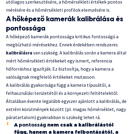
utólagos szerkesztésére, a hőmérsékleti értékek pontos
mérésére és a hőmérsékleti profilok elemzésére is.
A hőképező kamerák kalibrálása és
pontossága
A hőképező kamerák pontossága kritikus fontosságú a
megbízható mérésekhez. Ennek érdekében rendszeres
kalibrálásra
van szükség. A kalibrálás során a kamera által
mért hőmérsékleti értékeket egy ismert, referencia
hőforráshoz igazítják. Ez biztosítja, hogy a kamera a
valóságnak megfelelő értékeket mutasson.
A kalibrálás gyakorisága függ a kamera típusától, a
felhasználási területétől és a környezeti feltételektől.
Általában évente legalább egyszer ajánlott a kalibrálás, de
extrém körülmények között (pl. magas hőmérséklet, nagy
páratartalom) gyakrabban is szükség lehet rá.
A
pontosság
nem csak a kalibrálástól
függ, hanem a kamera felbontásától, a