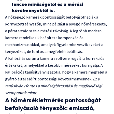
lencse minőségétől és a mérési
körülményektől is.
A hőképező kamerák pontosságát befolyásolhatják a
környezeti tényezők, mint például a levegő hőmérséklete,
a páratartalom és a mérési távolság. A legtöbb modern
kamera rendelkezik beépített kompenzációs
mechanizmusokkal, amelyek figyelembe veszik ezeket a
tényezőket, de fontos a megfelelő beállítás.
A kalibrálás során a kamera szoftvere rögzíti a korrekciós
értékeket, amelyekkel a későbbi méréseket korrigálja. A
kalibrációs tanúsítvány igazolja, hogy a kamera megfelel a
gyártó által előírt pontossági követelményeknek.
Ez a
tanúsítvány fontos a minőségbiztosítási és megfelelőségi
szempontok miatt.
A hőmérsékletmérés pontosságát
befolyásoló tényezők: emisszió,