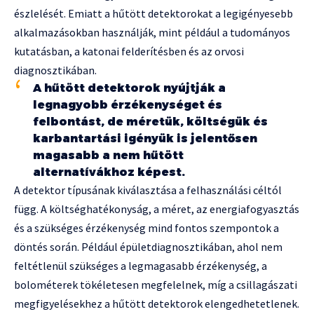
észlelését. Emiatt a hűtött detektorokat a legigényesebb
alkalmazásokban használják, mint például a tudományos
kutatásban, a katonai felderítésben és az orvosi
diagnosztikában.
A hűtött detektorok nyújtják a
legnagyobb érzékenységet és
felbontást, de méretük, költségük és
karbantartási igényük is jelentősen
magasabb a nem hűtött
alternatívákhoz képest.
A detektor típusának kiválasztása a felhasználási céltól
függ. A költséghatékonyság, a méret, az energiafogyasztás
és a szükséges érzékenység mind fontos szempontok a
döntés során. Például épületdiagnosztikában, ahol nem
feltétlenül szükséges a legmagasabb érzékenység, a
bolométerek tökéletesen megfelelnek, míg a csillagászati
megfigyelésekhez a hűtött detektorok elengedhetetlenek.