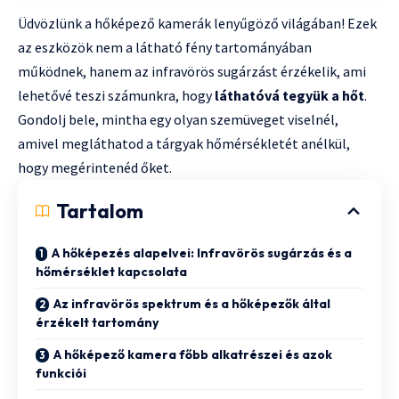
Üdvözlünk a hőképező kamerák lenyűgöző világában! Ezek
az eszközök nem a látható fény tartományában
működnek, hanem az infravörös sugárzást érzékelik, ami
lehetővé teszi számunkra, hogy
láthatóvá tegyük a hőt
.
Gondolj bele, mintha egy olyan szemüveget viselnél,
amivel megláthatod a tárgyak hőmérsékletét anélkül,
hogy megérintenéd őket.
Tartalom
A hőképezés alapelvei: Infravörös sugárzás és a
hőmérséklet kapcsolata
Az infravörös spektrum és a hőképezők által
érzékelt tartomány
A hőképező kamera főbb alkatrészei és azok
funkciói