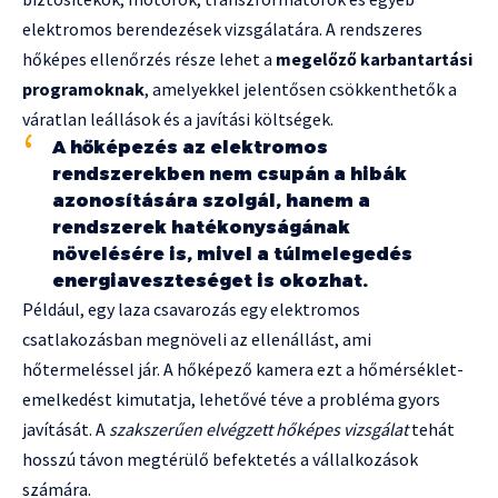
elektromos berendezések vizsgálatára. A rendszeres
hőképes ellenőrzés része lehet a
megelőző karbantartási
programoknak
, amelyekkel jelentősen csökkenthetők a
váratlan leállások és a javítási költségek.
A hőképezés az elektromos
rendszerekben nem csupán a hibák
azonosítására szolgál, hanem a
rendszerek hatékonyságának
növelésére is, mivel a túlmelegedés
energiaveszteséget is okozhat.
Például, egy laza csavarozás egy elektromos
csatlakozásban megnöveli az ellenállást, ami
hőtermeléssel jár. A hőképező kamera ezt a hőmérséklet-
emelkedést kimutatja, lehetővé téve a probléma gyors
javítását. A
szakszerűen elvégzett hőképes vizsgálat
tehát
hosszú távon megtérülő befektetés a vállalkozások
számára.