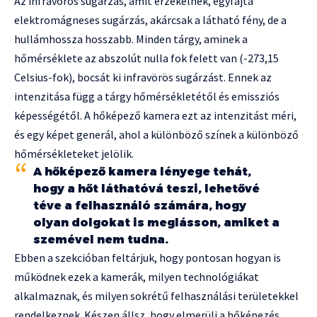
Az infravörös sugárzás, amit érzékelnek, egyfajta
elektromágneses sugárzás, akárcsak a látható fény, de a
hullámhossza hosszabb. Minden tárgy, aminek a
hőmérséklete az abszolút nulla fok felett van (-273,15
Celsius-fok), bocsát ki infravörös sugárzást. Ennek az
intenzitása függ a tárgy hőmérsékletétől és emissziós
képességétől. A hőképező kamera ezt az intenzitást méri,
és egy képet generál, ahol a különböző színek a különböző
hőmérsékleteket jelölik.
A hőképező kamera lényege tehát,
hogy a hőt láthatóvá teszi, lehetővé
téve a felhasználó számára, hogy
olyan dolgokat is meglásson, amiket a
szemével nem tudna.
Ebben a szekcióban feltárjuk, hogy pontosan hogyan is
működnek ezek a kamerák, milyen technológiákat
alkalmaznak, és milyen sokrétű felhasználási területekkel
rendelkeznek. Készen állsz, hogy elmerülj a hőképezés