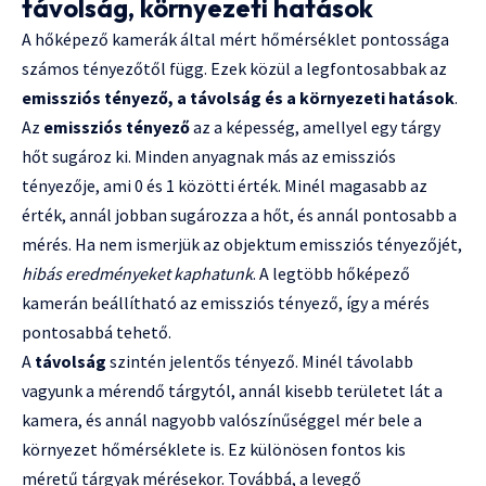
távolság, környezeti hatások
A hőképező kamerák által mért hőmérséklet pontossága
számos tényezőtől függ. Ezek közül a legfontosabbak az
emissziós tényező, a távolság és a környezeti hatások
.
Az
emissziós tényező
az a képesség, amellyel egy tárgy
hőt sugároz ki. Minden anyagnak más az emissziós
tényezője, ami 0 és 1 közötti érték. Minél magasabb az
érték, annál jobban sugározza a hőt, és annál pontosabb a
mérés. Ha nem ismerjük az objektum emissziós tényezőjét,
hibás eredményeket kaphatunk
. A legtöbb hőképező
kamerán beállítható az emissziós tényező, így a mérés
pontosabbá tehető.
A
távolság
szintén jelentős tényező. Minél távolabb
vagyunk a mérendő tárgytól, annál kisebb területet lát a
kamera, és annál nagyobb valószínűséggel mér bele a
környezet hőmérséklete is. Ez különösen fontos kis
méretű tárgyak mérésekor. Továbbá, a levegő