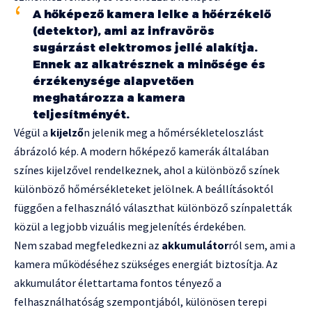
A hőképező kamera lelke a hőérzékelő
(detektor), ami az infravörös
sugárzást elektromos jellé alakítja.
Ennek az alkatrésznek a minősége és
érzékenysége alapvetően
meghatározza a kamera
teljesítményét.
Végül a
kijelző
n jelenik meg a hőmérsékleteloszlást
ábrázoló kép. A modern hőképező kamerák általában
színes kijelzővel rendelkeznek, ahol a különböző színek
különböző hőmérsékleteket jelölnek. A beállításoktól
függően a felhasználó választhat különböző színpaletták
közül a legjobb vizuális megjelenítés érdekében.
Nem szabad megfeledkezni az
akkumulátor
ról sem, ami a
kamera működéséhez szükséges energiát biztosítja. Az
akkumulátor élettartama fontos tényező a
felhasználhatóság szempontjából, különösen terepi