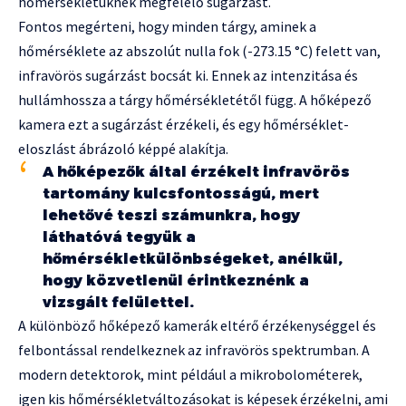
hőmérsékletüknek megfelelő sugárzást.
Fontos megérteni, hogy minden tárgy, aminek a
hőmérséklete az abszolút nulla fok (-273.15 °C) felett van,
infravörös sugárzást bocsát ki. Ennek az intenzitása és
hullámhossza a tárgy hőmérsékletétől függ. A hőképező
kamera ezt a sugárzást érzékeli, és egy hőmérséklet-
eloszlást ábrázoló képpé alakítja.
A hőképezők által érzékelt infravörös
tartomány kulcsfontosságú, mert
lehetővé teszi számunkra, hogy
láthatóvá tegyük a
hőmérsékletkülönbségeket, anélkül,
hogy közvetlenül érintkeznénk a
vizsgált felülettel.
A különböző hőképező kamerák eltérő érzékenységgel és
felbontással rendelkeznek az infravörös spektrumban. A
modern detektorok, mint például a mikrobolométerek,
igen kis hőmérsékletváltozásokat is képesek érzékelni, ami