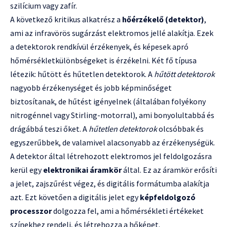
szilícium vagy zafír.
A következő kritikus alkatrész a
hőérzékelő (detektor)
,
ami az infravörös sugárzást elektromos jellé alakítja. Ezek
a detektorok rendkívül érzékenyek, és képesek apró
hőmérsékletkülönbségeket is érzékelni. Két fő típusa
létezik: hűtött és hűtetlen detektorok. A
hűtött detektorok
nagyobb érzékenységet és jobb képminőséget
biztosítanak, de hűtést igényelnek (általában folyékony
nitrogénnel vagy Stirling-motorral), ami bonyolultabbá és
drágábbá teszi őket. A
hűtetlen detektorok
olcsóbbak és
egyszerűbbek, de valamivel alacsonyabb az érzékenységük.
A detektor által létrehozott elektromos jel feldolgozásra
kerül egy
elektronikai áramkör
által. Ez az áramkör erősíti
a jelet, zajszűrést végez, és digitális formátumba alakítja
azt. Ezt követően a digitális jelet egy
képfeldolgozó
processzor
dolgozza fel, ami a hőmérsékleti értékeket
színekhez rendeli, és létrehozza a hőképet.