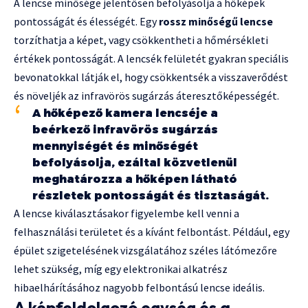
A lencse minősége jelentősen befolyásolja a hőképek
pontosságát és élességét. Egy
rossz minőségű lencse
torzíthatja a képet, vagy csökkentheti a hőmérsékleti
értékek pontosságát. A lencsék felületét gyakran speciális
bevonatokkal látják el, hogy csökkentsék a visszaverődést
és növeljék az infravörös sugárzás áteresztőképességét.
A hőképező kamera lencséje a
beérkező infravörös sugárzás
mennyiségét és minőségét
befolyásolja, ezáltal közvetlenül
meghatározza a hőképen látható
részletek pontosságát és tisztaságát.
A lencse kiválasztásakor figyelembe kell venni a
felhasználási területet és a kívánt felbontást. Például, egy
épület szigetelésének vizsgálatához széles látómezőre
lehet szükség, míg egy elektronikai alkatrész
hibaelhárításához nagyobb felbontású lencse ideális.
A képfeldolgozó egység és a