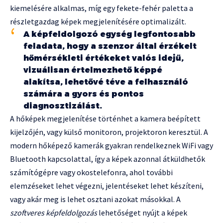
kiemelésére alkalmas, míg egy fekete-fehér paletta a
részletgazdag képek megjelenítésére optimalizált.
A képfeldolgozó egység legfontosabb
feladata, hogy a szenzor által érzékelt
hőmérsékleti értékeket valós idejű,
vizuálisan értelmezhető képpé
alakítsa, lehetővé téve a felhasználó
számára a gyors és pontos
diagnosztizálást.
A hőképek megjelenítése történhet a kamera beépített
kijelzőjén, vagy külső monitoron, projektoron keresztül. A
modern hőképező kamerák gyakran rendelkeznek WiFi vagy
Bluetooth kapcsolattal, így a képek azonnal átküldhetők
számítógépre vagy okostelefonra, ahol további
elemzéseket lehet végezni, jelentéseket lehet készíteni,
vagy akár meg is lehet osztani azokat másokkal. A
szoftveres képfeldolgozás
lehetőséget nyújt a képek