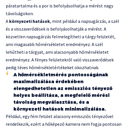
páratartalma és a por is befolyásolhatja a mérést nagy
távolságokon.
A
környezeti hatások
, mint például a napsugárzás, a szél
és a visszaverődések is befolyásolhatják a mérést. A
közvetlen napsugárzás felmelegítheti a tárgy felületét,
ami magasabb hőmérsékletet eredményez. A szél
lehűtheti a tárgyat, ami alacsonyabb hőmérsékletet
eredményez. A fényes felületekről való visszaverődések
pedig téves hőmérsékletértékeket okozhatnak.
A hőmérsékletmérés pontosságának
maximalizálása érdekében
elengedhetetlen az emissziós tényező
helyes beállítása, a megfelelő mérési
távolság megválasztása, és a
környezeti hatások minimalizálása.
Például, egy fém felület alacsony emissziós tényezővel
rendelkezik, ezért a hőképező kamera nem fogja pontosan