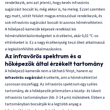
rendelkezik, ami azt jelenti, hogy kevés infravörös
sugárzást bocsát ki, még akkor is, ha meleg. Ezzel szemben
egy matt, sötét felület magas emisszióval rendelkezik, és
sok infravörös sugárzást bocsát ki azonos hőmérsékleten.
A hőképező kamerák képesek rendkívül kis
hőmérsékletkülönbségeket is érzékelni, akár 0,01 °C-os
eltéréseket is. Ez a nagy érzékenység teszi őket alkalmassá
a legkülönfélébb alkalmazásokra.
Az infravörös spektrum és a
hőképezők által érzékelt tartomány
A hőképező kamerák nem a látható fényt, hanem az
infravörös sugárzást
érzékelik, ami a hőmérséklettel
szorosan összefügg. Az infravörös spektrum egy széles
tartomány, de a hőképezők jellemzően a közép- és távoli
infravörös tartományban (kb. 3-14 μm) működnek. Ebben a
tartományban bocsátják ki a legtöbb anyag a