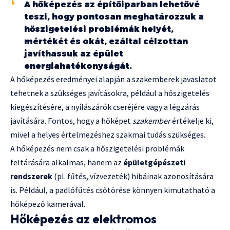
A hőképezés az építőiparban lehetővé
teszi, hogy pontosan meghatározzuk a
hőszigetelési problémák helyét,
mértékét és okát, ezáltal célzottan
javíthassuk az épület
energiahatékonyságát.
A hőképezés eredményei alapján a szakemberek javaslatot
tehetnek a szükséges javításokra, például a hőszigetelés
kiegészítésére, a nyílászárók cseréjére vagy a légzárás
javítására. Fontos, hogy a hőképet
szakember
értékelje ki,
mivel a helyes értelmezéshez szakmai tudás szükséges.
A hőképezés nem csak a hőszigetelési problémák
feltárására alkalmas, hanem az
épületgépészeti
rendszerek
(pl. fűtés, vízvezeték) hibáinak azonosítására
is. Például, a padlófűtés csőtörése könnyen kimutatható a
hőképező kamerával.
Hőképezés az elektromos