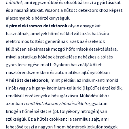
hűtöttek
, ami egyszerűbbé és olcsóbbá teszi a gyártásukat
és a használatukat. Viszont a hűtött detektorokhoz képest
alacsonyabb a hőérzékenységük.
A
piroelektromos detektorok
olyan anyagokat
használnak, amelyek hőmérsékletváltozás hatására
elektromos töltést generálnak. Ezek az érzékelők
különösen alkalmasak mozgó hőforrások detektálására,
mivel a statikus hőképek érzékelése nehézkes a töltés
gyors lecsengése miatt. Gyakran használják őket
riasztórendszerekben és automatikus ajtónyitókban.
A
hűtött detektorok
, mint például az indium-antimonid
(InSb) vagy a higany-kadmium-tellurid (HgCdTe) érzékelők,
rendkívül érzékenyek a hősugárzásra. Működésükhöz
azonban
rendkívül alacsony hőmérsékletre
, gyakran
kriogén hőmérsékletre (pl. folyékony nitrogén) van
szükségük. Ez a hűtés csökkenti a termikus zajt, ami
lehetővé teszi a nagyon finom hőmérsékletkülönbségek