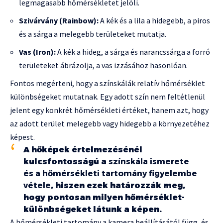
legmagasabb hőmérsékletet jelöli.
Szivárvány (Rainbow):
A kék és a lila a hidegebb, a piros
és a sárga a melegebb területeket mutatja.
Vas (Iron):
A kék a hideg, a sárga és narancssárga a forró
területeket ábrázolja, a vas izzásához hasonlóan.
Fontos megérteni, hogy a színskálák relatív hőmérséklet
különbségeket mutatnak. Egy adott szín nem feltétlenül
jelent egy konkrét hőmérsékleti értéket, hanem azt, hogy
az adott terület melegebb vagy hidegebb a környezetéhez
képest.
A hőképek értelmezésénél
kulcsfontosságú a
színskála ismerete
és a hőmérsékleti tartomány figyelembe
vétele
, hiszen ezek határozzák meg,
hogy pontosan milyen hőmérséklet-
különbségeket látunk a képen.
A hőmérsékleti tartomány a kamera beállításától függ, és