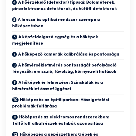
A hőérzékelő (detektor) típusai: Bolométerek,
piroelektromos detektorok, és hűtött detektorok
A lencse és optikai rendszer szerepe a
hőképezésben
A képfeldolgozó egység és a hőképek
megjelenítése
A hőképező kamerák kalibrálása és pontossága
A hőmérsékletmérés pontosságát befolyásoló
tényezők: emisszió, távolság, környezeti hatások
A hőképek értelmezése: Színskálák és a
hőmérséklet összefüggései
Hőképezés az építőiparban: Hőszigetelési
problémák feltárása
Hőképezés az elektromos rendszerekben:
Túlfűtött alkatrészek és hibák azonosítása
Hőképezés a gépészetben: Gépek és