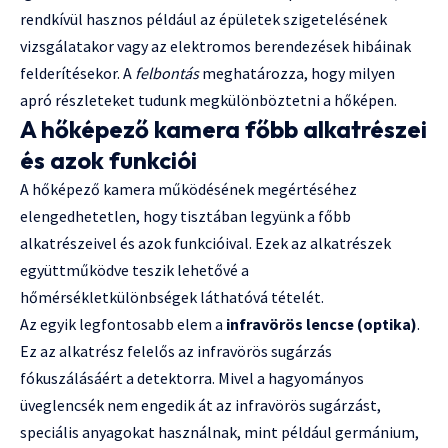
rendkívül hasznos például az épületek szigetelésének
vizsgálatakor vagy az elektromos berendezések hibáinak
felderítésekor. A
felbontás
meghatározza, hogy milyen
apró részleteket tudunk megkülönböztetni a hőképen.
A hőképező kamera főbb alkatrészei
és azok funkciói
A hőképező kamera működésének megértéséhez
elengedhetetlen, hogy tisztában legyünk a főbb
alkatrészeivel és azok funkcióival. Ezek az alkatrészek
együttműködve teszik lehetővé a
hőmérsékletkülönbségek láthatóvá tételét.
Az egyik legfontosabb elem a
infravörös lencse (optika)
.
Ez az alkatrész felelős az infravörös sugárzás
fókuszálásáért a detektorra. Mivel a hagyományos
üveglencsék nem engedik át az infravörös sugárzást,
speciális anyagokat használnak, mint például germánium,