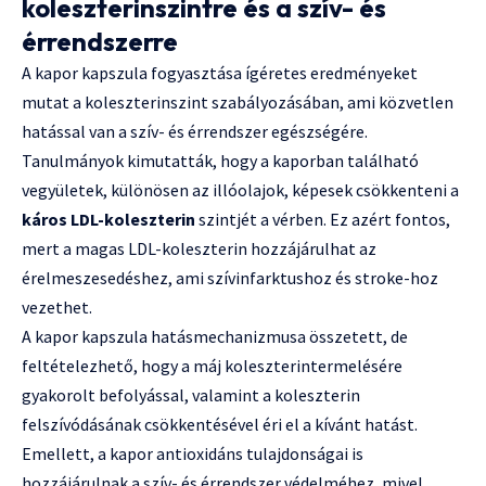
koleszterinszintre és a szív- és
érrendszerre
A kapor kapszula fogyasztása ígéretes eredményeket
mutat a koleszterinszint szabályozásában, ami közvetlen
hatással van a szív- és érrendszer egészségére.
Tanulmányok kimutatták, hogy a kaporban található
vegyületek, különösen az illóolajok, képesek csökkenteni a
káros LDL-koleszterin
szintjét a vérben. Ez azért fontos,
mert a magas LDL-koleszterin hozzájárulhat az
érelmeszesedéshez, ami szívinfarktushoz és stroke-hoz
vezethet.
A kapor kapszula hatásmechanizmusa összetett, de
feltételezhető, hogy a máj koleszterintermelésére
gyakorolt befolyással, valamint a koleszterin
felszívódásának csökkentésével éri el a kívánt hatást.
Emellett, a kapor antioxidáns tulajdonságai is
hozzájárulnak a szív- és érrendszer védelméhez, mivel