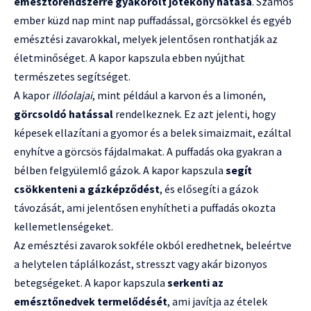
emésztőrendszerre gyakorolt jótékony hatása
. Számos
ember küzd nap mint nap puffadással, görcsökkel és egyéb
emésztési zavarokkal, melyek jelentősen ronthatják az
életminőséget. A kapor kapszula ebben nyújthat
természetes segítséget.
A kapor
illóolajai
, mint például a karvon és a limonén,
görcsoldó hatással
rendelkeznek. Ez azt jelenti, hogy
képesek ellazítani a gyomor és a belek simaizmait, ezáltal
enyhítve a görcsös fájdalmakat. A puffadás oka gyakran a
bélben felgyülemlő gázok. A kapor kapszula
segít
csökkenteni a gázképződést
, és elősegíti a gázok
távozását, ami jelentősen enyhítheti a puffadás okozta
kellemetlenségeket.
Az emésztési zavarok sokféle okból eredhetnek, beleértve
a helytelen táplálkozást, stresszt vagy akár bizonyos
betegségeket. A kapor kapszula
serkenti az
emésztőnedvek termelődését
, ami javítja az ételek