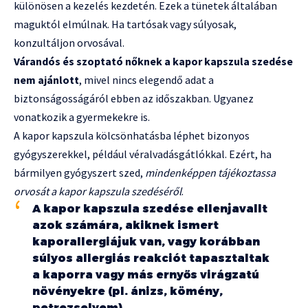
különösen a kezelés kezdetén. Ezek a tünetek általában
maguktól elmúlnak. Ha tartósak vagy súlyosak,
konzultáljon orvosával.
Várandós és szoptató nőknek a kapor kapszula szedése
nem ajánlott
, mivel nincs elegendő adat a
biztonságosságáról ebben az időszakban. Ugyanez
vonatkozik a gyermekekre is.
A kapor kapszula kölcsönhatásba léphet bizonyos
gyógyszerekkel, például véralvadásgátlókkal. Ezért, ha
bármilyen gyógyszert szed,
mindenképpen tájékoztassa
orvosát a kapor kapszula szedéséről
.
A kapor kapszula szedése ellenjavallt
azok számára, akiknek ismert
kaporallergiájuk van, vagy korábban
súlyos allergiás reakciót tapasztaltak
a kaporra vagy más ernyős virágzatú
növényekre (pl. ánizs, kömény,
petrezselyem) .