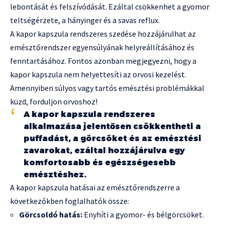
lebontását és felszívódását. Ezáltal csökkenhet a gyomor
teltségérzete, a hányinger és a savas reflux.
A kapor kapszula rendszeres szedése hozzájárulhat az
emésztőrendszer egyensúlyának helyreállításához és
fenntartásához. Fontos azonban megjegyezni, hogy a
kapor kapszula nem helyettesíti az orvosi kezelést.
Amennyiben súlyos vagy tartós emésztési problémákkal
küzd, forduljon orvoshoz!
A kapor kapszula rendszeres
alkalmazása jelentősen csökkentheti a
puffadást, a görcsöket és az emésztési
zavarokat, ezáltal hozzájárulva egy
komfortosabb és egészségesebb
emésztéshez.
A kapor kapszula hatásai az emésztőrendszerre a
következőkben foglalhatók össze:
Görcsoldó hatás:
Enyhíti a gyomor- és bélgörcsöket.