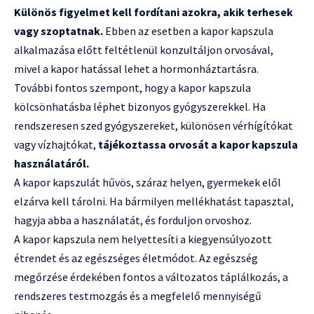
Különös figyelmet kell fordítani azokra, akik terhesek
vagy szoptatnak.
Ebben az esetben a kapor kapszula
alkalmazása előtt feltétlenül konzultáljon orvosával,
mivel a kapor hatással lehet a hormonháztartásra.
További fontos szempont, hogy a kapor kapszula
kölcsönhatásba léphet bizonyos gyógyszerekkel. Ha
rendszeresen szed gyógyszereket, különösen vérhígítókat
vagy vízhajtókat,
tájékoztassa orvosát a kapor kapszula
használatáról.
A kapor kapszulát hűvös, száraz helyen, gyermekek elől
elzárva kell tárolni. Ha bármilyen mellékhatást tapasztal,
hagyja abba a használatát, és forduljon orvoshoz.
A kapor kapszula nem helyettesíti a kiegyensúlyozott
étrendet és az egészséges életmódot. Az egészség
megőrzése érdekében fontos a változatos táplálkozás, a
rendszeres testmozgás és a megfelelő mennyiségű