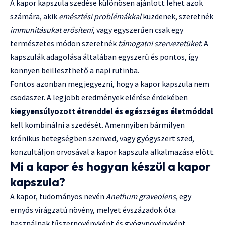
A kapor kapszula szedése különösen ajánlott lehet azok
számára, akik
emésztési problémákkal
küzdenek, szeretnék
immunitásukat erősíteni
, vagy egyszerűen csak egy
természetes módon szeretnék
támogatni szervezetüket
. A
kapszulák adagolása általában egyszerű és pontos, így
könnyen beilleszthető a napi rutinba.
Fontos azonban megjegyezni, hogy a kapor kapszula nem
csodaszer. A legjobb eredmények elérése érdekében
kiegyensúlyozott étrenddel és egészséges életmóddal
kell kombinálni a szedését. Amennyiben bármilyen
krónikus betegségben szenved, vagy gyógyszert szed,
konzultáljon orvosával a kapor kapszula alkalmazása előtt.
Mi a kapor és hogyan készül a kapor
kapszula?
A kapor, tudományos nevén
Anethum graveolens
, egy
ernyős virágzatú növény, melyet évszázadok óta
használnak fűszernövényként és gyógynövényként