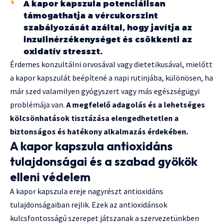
A kapor kapszula potenciálisan
támogathatja a vércukorszint
szabályozását azáltal, hogy javítja az
inzulinérzékenységet és csökkenti az
oxidatív stresszt.
Érdemes konzultálni orvosával vagy dietetikusával, mielőtt
a kapor kapszulát beépítené a napi rutinjába, különösen, ha
már szed valamilyen gyógyszert vagy más egészségügyi
problémája van.
A megfelelő adagolás és a lehetséges
kölcsönhatások tisztázása elengedhetetlen a
biztonságos és hatékony alkalmazás érdekében.
A kapor kapszula antioxidáns
tulajdonságai és a szabad gyökök
elleni védelem
A kapor kapszula ereje nagyrészt antioxidáns
tulajdonságaiban rejlik. Ezek az antioxidánsok
kulcsfontosságú szerepet játszanak a szervezetünkben