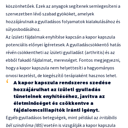
köszönhetőek. Ezek az anyagok segítenek semlegesíteni a
szervezetben lévő szabad gyököket, amelyek
hozzájárulnak a gyulladásos folyamatok kialakulásához és
súlyosbodásához.
Az ízületi fájdalmak enyhítése kapcsán a kapor kapszula
potenciális előnyei ígéretesek. A gyulladáscsökkentő hatás
révén csökkentheti az ízületi gyulladást (arthritis) és az
ebből fakadó fájdalmat, merevséget. Fontos megjegyezni,
hogy a kapor kapszula nem helyettesíti a hagyományos
orvosi kezelést, de kiegészítő terápiaként hasznos lehet.
A kapor kapszula rendszeres szedése
hozzájárulhat az ízületi gyulladás
tüneteinek enyhítéséhez, javítva az
életminőséget és csökkentve a
fájdalomcsillapítók iránti igényt.
Egyéb gyulladásos betegségek, mint például az
irritábilis
bél szindróma (IBS)
esetén is vizsgálják a kapor kapszula