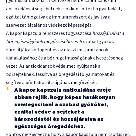
gyulladást okozhat a szervezetben. A kapor kapszula
antioxidánsai segíthetnek csökkenteni ezt a gyulladást,
ezáltal támogatva az immunrendszert és javítva a
szervezet általános védekezőképességét.
A kapor kapszula rendszeres fogyasztása
hozzájárulhat a
bőr egészségének megőrzéséhez is
. A szabad gyökök
károsítják a kollagént és az elasztint, ami ráncok
kialakulásához és a bőr rugalmasságának elvesztéséhez
vezet. Az antioxidánsok védelmet nyújtanak a
bőrsejteknek, lassítva az öregedési folyamatokat és
segítve a bőr hidratáltságának megőrzését.
A kapor kapszula antioxidáns ereje
abban rejlik, hogy képes hatékonyan
semlegesíteni a szabad gyököket,
ezáltal védve a sejteket a
károsodástól és hozzájárulva az
egészséges öregedéshez.
Fontos megjegyezni, hogy a kapor kapszula nem csodaszer,