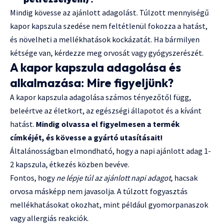
Mindig kövesse az ajánlott adagolást. Túlzott mennyiségű
kapor kapszula szedése nem feltétlenül fokozza a hatást,
és növelheti a mellékhatások kockázatát. Ha bármilyen
kétsége van, kérdezze meg orvosát vagy gyógyszerészét.
A kapor kapszula adagolása és
alkalmazása: Mire figyeljünk?
A kapor kapszula adagolása számos tényezőtől függ,
beleértve az életkort, az egészségi állapotot és a kívánt
hatást.
Mindig olvassa el figyelmesen a termék
címkéjét, és kövesse a gyártó utasításait!
Általánosságban elmondható, hogy a napi ajánlott adag 1-
2 kapszula, étkezés közben bevéve.
Fontos, hogy
ne lépje túl az ajánlott napi adagot
, hacsak
orvosa másképp nem javasolja. A túlzott fogyasztás
mellékhatásokat okozhat, mint például gyomorpanaszok
vagy allergiás reakciók.