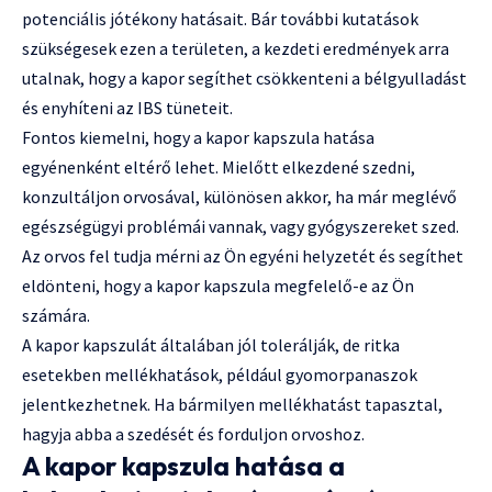
potenciális jótékony hatásait. Bár további kutatások
szükségesek ezen a területen, a kezdeti eredmények arra
utalnak, hogy a kapor segíthet csökkenteni a bélgyulladást
és enyhíteni az IBS tüneteit.
Fontos kiemelni, hogy a kapor kapszula hatása
egyénenként eltérő lehet. Mielőtt elkezdené szedni,
konzultáljon orvosával, különösen akkor, ha már meglévő
egészségügyi problémái vannak, vagy gyógyszereket szed.
Az orvos fel tudja mérni az Ön egyéni helyzetét és segíthet
eldönteni, hogy a kapor kapszula megfelelő-e az Ön
számára.
A kapor kapszulát általában jól tolerálják, de ritka
esetekben mellékhatások, például gyomorpanaszok
jelentkezhetnek. Ha bármilyen mellékhatást tapasztal,
hagyja abba a szedését és forduljon orvoshoz.
A kapor kapszula hatása a