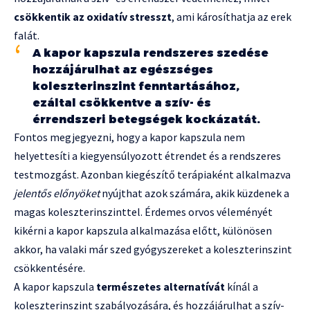
csökkentik az oxidatív stresszt
, ami károsíthatja az erek
falát.
A kapor kapszula rendszeres szedése
hozzájárulhat az egészséges
koleszterinszint fenntartásához,
ezáltal csökkentve a szív- és
érrendszeri betegségek kockázatát.
Fontos megjegyezni, hogy a kapor kapszula nem
helyettesíti a kiegyensúlyozott étrendet és a rendszeres
testmozgást. Azonban kiegészítő terápiaként alkalmazva
jelentős előnyöket
nyújthat azok számára, akik küzdenek a
magas koleszterinszinttel. Érdemes orvos véleményét
kikérni a kapor kapszula alkalmazása előtt, különösen
akkor, ha valaki már szed gyógyszereket a koleszterinszint
csökkentésére.
A kapor kapszula
természetes alternatívát
kínál a
koleszterinszint szabályozására, és hozzájárulhat a szív-