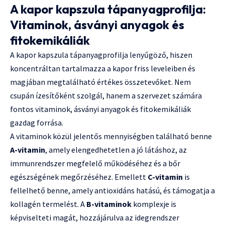
A kapor kapszula tápanyagprofilja:
Vitaminok, ásványi anyagok és
fitokemikáliák
A kapor kapszula tápanyagprofilja lenyűgöző, hiszen
koncentráltan tartalmazza a kapor friss leveleiben és
magjában megtalálható értékes összetevőket. Nem
csupán ízesítőként szolgál, hanem a szervezet számára
fontos vitaminok, ásványi anyagok és fitokemikáliák
gazdag forrása.
A vitaminok közül jelentős mennyiségben található benne
A-vitamin
, amely elengedhetetlen a jó látáshoz, az
immunrendszer megfelelő működéséhez és a bőr
egészségének megőrzéséhez. Emellett
C-vitamin
is
fellelhető benne, amely antioxidáns hatású, és támogatja a
kollagén termelést. A
B-vitaminok
komplexje is
képviselteti magát, hozzájárulva az idegrendszer