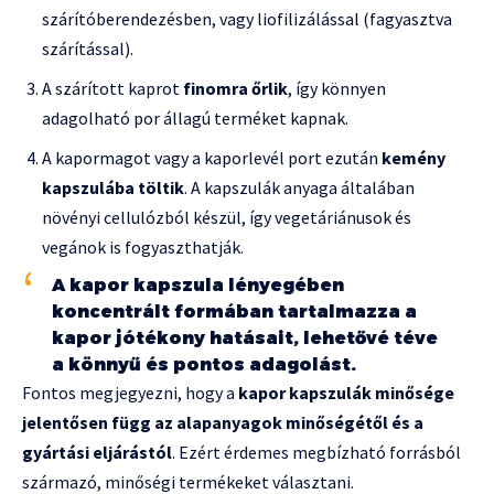
szárítóberendezésben, vagy liofilizálással (fagyasztva
szárítással).
A szárított kaprot
finomra őrlik
, így könnyen
adagolható por állagú terméket kapnak.
A kapormagot vagy a kaporlevél port ezután
kemény
kapszulába töltik
. A kapszulák anyaga általában
növényi cellulózból készül, így vegetáriánusok és
vegánok is fogyaszthatják.
A kapor kapszula lényegében
koncentrált formában tartalmazza a
kapor jótékony hatásait, lehetővé téve
a könnyű és pontos adagolást.
Fontos megjegyezni, hogy a
kapor kapszulák minősége
jelentősen függ az alapanyagok minőségétől és a
gyártási eljárástól
. Ezért érdemes megbízható forrásból
származó, minőségi termékeket választani.