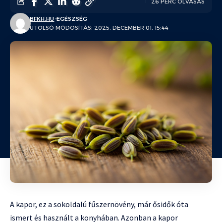
26 PERC OLVASÁS
BFKH.HU
EGÉSZSÉG
UTOLSÓ MÓDOSÍTÁS: 2025. DECEMBER 01. 15:44
A kapor, ez a sokoldalú fűszernövény, már ősidők óta
ismert és használt a konyhában. Azonban a kapor