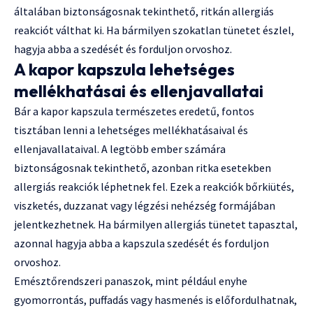
általában biztonságosnak tekinthető, ritkán allergiás
reakciót válthat ki. Ha bármilyen szokatlan tünetet észlel,
hagyja abba a szedését és forduljon orvoshoz.
A kapor kapszula lehetséges
mellékhatásai és ellenjavallatai
Bár a kapor kapszula természetes eredetű, fontos
tisztában lenni a lehetséges mellékhatásaival és
ellenjavallataival. A legtöbb ember számára
biztonságosnak tekinthető, azonban ritka esetekben
allergiás reakciók léphetnek fel. Ezek a reakciók bőrkiütés,
viszketés, duzzanat vagy légzési nehézség formájában
jelentkezhetnek. Ha bármilyen allergiás tünetet tapasztal,
azonnal hagyja abba a kapszula szedését és forduljon
orvoshoz.
Emésztőrendszeri panaszok, mint például enyhe
gyomorrontás, puffadás vagy hasmenés is előfordulhatnak,