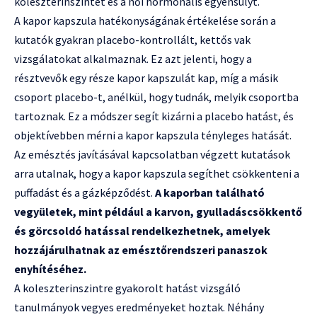
koleszterinszintet és a női hormonális egyensúlyt.
A kapor kapszula hatékonyságának értékelése során a
kutatók gyakran placebo-kontrollált, kettős vak
vizsgálatokat alkalmaznak. Ez azt jelenti, hogy a
résztvevők egy része kapor kapszulát kap, míg a másik
csoport placebo-t, anélkül, hogy tudnák, melyik csoportba
tartoznak. Ez a módszer segít kizárni a placebo hatást, és
objektívebben mérni a kapor kapszula tényleges hatását.
Az emésztés javításával kapcsolatban végzett kutatások
arra utalnak, hogy a kapor kapszula segíthet csökkenteni a
puffadást és a gázképződést.
A kaporban található
vegyületek, mint például a karvon, gyulladáscsökkentő
és görcsoldó hatással rendelkezhetnek, amelyek
hozzájárulhatnak az emésztőrendszeri panaszok
enyhítéséhez.
A koleszterinszintre gyakorolt hatást vizsgáló
tanulmányok vegyes eredményeket hoztak. Néhány