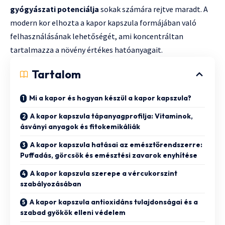
gyógyászati potenciálja
sokak számára rejtve maradt. A
modern kor elhozta a kapor kapszula formájában való
felhasználásának lehetőségét, ami koncentráltan
tartalmazza a növény értékes hatóanyagait.
Tartalom
Mi a kapor és hogyan készül a kapor kapszula?
A kapor kapszula tápanyagprofilja: Vitaminok,
ásványi anyagok és fitokemikáliák
A kapor kapszula hatásai az emésztőrendszerre:
Puffadás, görcsök és emésztési zavarok enyhítése
A kapor kapszula szerepe a vércukorszint
szabályozásában
A kapor kapszula antioxidáns tulajdonságai és a
szabad gyökök elleni védelem