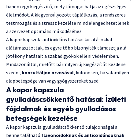
hanem egy kiegészítő, mely támogathatja az egészséges
életmódot. A kiegyensúlyozott táplálkozás, a rendszeres
testmozgás és a stressz kezelése mind elengedhetetlenek
a szervezet optimális működéséhez.
A kapor kapszula antioxidáns hatásai kutatásokkal
alátámasztottak, és egyre több bizonyíték támasztja alá
jótékony hatásait a szabad gyökök elleni védelemben.
Mindazonáltal, mielőtt bármilyen új kiegészítőt kezdene
szedni,
konzultáljon orvosával
, különösen, ha valamilyen
alapbetegsége van vagy gyógyszereket szed.
A kapor kapszula
gyulladáscsökkentő hatásai: Ízületi
fájdalmak és egyéb gyulladásos
betegségek kezelése
A kapor kapszula gyulladáscsökkentő tulajdonságai a
benne található
flavonoidoknak és antioxidánsoknak