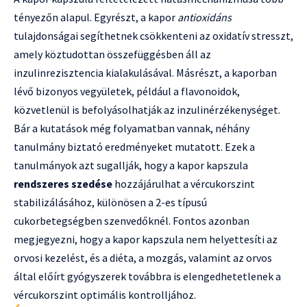
tényezőn alapul. Egyrészt, a kapor
antioxidáns
tulajdonságai segíthetnek csökkenteni az oxidatív stresszt,
amely köztudottan összefüggésben áll az
inzulinrezisztencia kialakulásával. Másrészt, a kaporban
lévő bizonyos vegyületek, például a flavonoidok,
közvetlenül is befolyásolhatják az inzulinérzékenységet.
Bár a kutatások még folyamatban vannak, néhány
tanulmány biztató eredményeket mutatott. Ezek a
tanulmányok azt sugallják, hogy a kapor kapszula
rendszeres szedése
hozzájárulhat a vércukorszint
stabilizálásához, különösen a 2-es típusú
cukorbetegségben szenvedőknél. Fontos azonban
megjegyezni, hogy a kapor kapszula nem helyettesíti az
orvosi kezelést, és a diéta, a mozgás, valamint az orvos
által előírt gyógyszerek továbbra is elengedhetetlenek a
vércukorszint optimális kontrolljához.