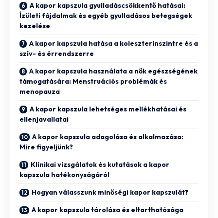
A kapor kapszula gyulladáscsökkentő hatásai:
Ízületi fájdalmak és egyéb gyulladásos betegségek
kezelése
A kapor kapszula hatása a koleszterinszintre és a
szív- és érrendszerre
A kapor kapszula használata a nők egészségének
támogatására: Menstruációs problémák és
menopauza
A kapor kapszula lehetséges mellékhatásai és
ellenjavallatai
A kapor kapszula adagolása és alkalmazása:
Mire figyeljünk?
Klinikai vizsgálatok és kutatások a kapor
kapszula hatékonyságáról
Hogyan válasszunk minőségi kapor kapszulát?
A kapor kapszula tárolása és eltarthatósága