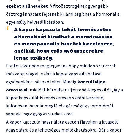
ezeket a tüneteket
. A fitoösztrogének gyengébb
ösztrogénhatást fejtenek ki, ami segíthet a hormonális
egyensúly helyreállításában.
A kapor kapszula tehát természetes
alternatívát kínálhat a menstruációs
és menopauzális tünetek kezelésére,
anélkül, hogy erős gyógyszerekre
lenne szükség.
Fontos azonban megjegyezni, hogy minden szervezet
másképp reagál, ezért a kapor kapszula hatása
egyénenként változó lehet. Mindig
konzultáljon
orvosával
, mielőtt bármilyen új étrend-kiegészítőt, így a
kapor kapszulát is rendszeresen szedni kezdené,
különösen, ha már meglévő egészségügyi problémái
vannak, vagy gyógyszereket szed.
A kapor kapszula használata esetén figyeljen a javasolt
adagolásra és a lehetséges mellékhatásokra. Bár a kapor