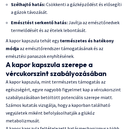
Szélhajtó hatás:
Csökkenti a gázképződést és elősegíti
a gázok távozását.
Emésztést serkentő hatás:
Javítja az emésztőnedvek
termelődését és az ételek lebontását.
A kapor kapszula tehát egy
természetes és hatékony
módja
az emésztőrendszer támogatásának és az
emésztési panaszok enyhítésének.
A kapor kapszula szerepe a
vércukorszint szabályozásában
A kapor kapszula, mint természetes támogatás az
egészségért, egyre nagyobb figyelmet kap a vércukorszint
szabályozásában betöltött potenciális szerepe miatt.
Számos kutatás vizsgálja, hogy a kaporban található
vegyületek miként befolyásolhatják a glükóz
metabolizmusát.
A kapor kapszula feltételezett hatásmechanizmusa több