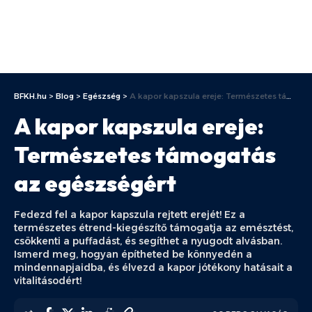
BFKH.hu
>
Blog
>
Egészség
>
A kapor kapszula ereje: Természetes támogatás az egészségért
A kapor kapszula ereje:
Természetes támogatás
az egészségért
Fedezd fel a kapor kapszula rejtett erejét! Ez a
természetes étrend-kiegészítő támogatja az emésztést,
csökkenti a puffadást, és segíthet a nyugodt alvásban.
Ismerd meg, hogyan építheted be könnyedén a
mindennapjaidba, és élvezd a kapor jótékony hatásait a
vitalitásodért!