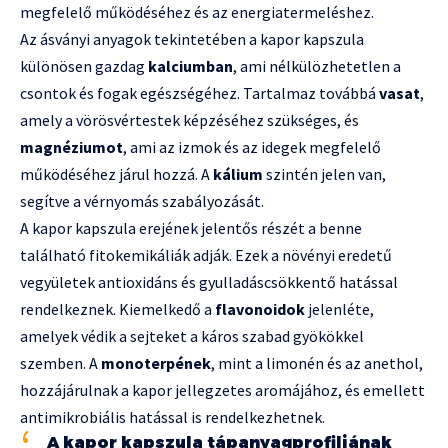
megfelelő működéséhez és az energiatermeléshez.
Az ásványi anyagok tekintetében a kapor kapszula
különösen gazdag
kalciumban
, ami nélkülözhetetlen a
csontok és fogak egészségéhez. Tartalmaz továbbá
vasat
,
amely a vörösvértestek képzéséhez szükséges, és
magnéziumot
, ami az izmok és az idegek megfelelő
működéséhez járul hozzá. A
kálium
szintén jelen van,
segítve a vérnyomás szabályozását.
A kapor kapszula erejének jelentős részét a benne
található fitokemikáliák adják. Ezek a növényi eredetű
vegyületek antioxidáns és gyulladáscsökkentő hatással
rendelkeznek. Kiemelkedő a
flavonoidok
jelenléte,
amelyek védik a sejteket a káros szabad gyökökkel
szemben. A
monoterpének
, mint a limonén és az anethol,
hozzájárulnak a kapor jellegzetes aromájához, és emellett
antimikrobiális hatással is rendelkezhetnek.
A kapor kapszula tápanyagprofiljának