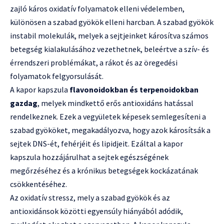
zajló káros oxidatív folyamatok elleni védelemben,
különösen a szabad gyökök elleni harcban. A szabad gyökök
instabil molekulák, melyek a sejtjeinket károsítva számos
betegség kialakulásához vezethetnek, beleértve a szív- és
érrendszeri problémákat, a rákot és az öregedési
folyamatok felgyorsulását.
A kapor kapszula
flavonoidokban és terpenoidokban
gazdag
, melyek mindkettő erős antioxidáns hatással
rendelkeznek. Ezek a vegyületek képesek semlegesíteni a
szabad gyököket, megakadályozva, hogy azok károsítsák a
sejtek DNS-ét, fehérjéit és lipidjeit. Ezáltal a kapor
kapszula hozzájárulhat a sejtek egészségének
megőrzéséhez és a krónikus betegségek kockázatának
csökkentéséhez.
Az oxidatív stressz, mely a szabad gyökök és az
antioxidánsok közötti egyensúly hiányából adódik,