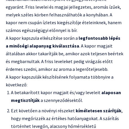
egyaránt. Friss levelei és magjai jellegzetes, aromás ízűek,
melyek széles körben felhasználhatók a konyhában. A
kapor nem csupán ízletes kiegészítője ételeinknek, hanem
számos egészségügyi előnnyel is bír.
A kapor kapszula elkészítése során a
legfontosabb lépés
a minőségi alapanyag kiválasztása
. A kapor magjait
általában akkor takarítják be, amikor azok teljesen beértek
és megbarnultak. A friss leveleket pedig virágzás előtt
érdemes szedni, amikor az aroma a legerőteljesebb.
A kapor kapszulák készítésének folyamata többnyire a
következő:
A betakarított kapor magjait és/vagy leveleit
alaposan
megtisztítják
a szennyeződésektől.
Ezt követően a növényi részeket
kíméletesen szárítják
,
hogy megőrizzék az értékes hatóanyagokat. A szárítás
történhet levegőn, alacsony hőmérsékletű