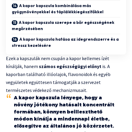
A kapor kapszula kombinálása más
gyógynövényekkel és táplálékkiegészítőkkel
A kapor kapszula szerepe a bőr egészségének
megőrzésében
A kapor kapszula hatása az idegrendszerre és a
stressz kezelésére
Ezek a kapszulák nem csupán a kapor kellemes ízét
kínálják, hanem
számos egészségügyi előnyt
is. A
kaporban található illóolajok, flavonoidok és egyéb
vegyületek együttesen támogatják a szervezet
természetes védekező mechanizmusait.
A kapor kapszula lényege, hogy a
növény jótékony hatásait koncentrált
formában, könnyen beilleszthető
módon kínálja a mindennapi életbe,
elősegítve az általános jó közérzetet.