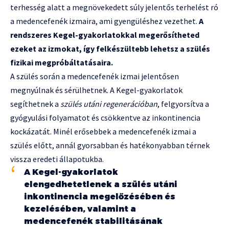
terhesség alatt a megnövekedett súly jelentős terhelést ró
a medencefenék izmaira, ami gyengüléshez vezethet.
A
rendszeres Kegel-gyakorlatokkal megerősítheted
ezeket az izmokat, így felkészültebb lehetsz a szülés
fizikai megpróbáltatásaira.
A szülés során a medencefenék izmai jelentősen
megnyúlnak és sérülhetnek. A Kegel-gyakorlatok
segíthetnek a
szülés utáni regenerációban
, felgyorsítva a
gyógyulási folyamatot és csökkentve az inkontinencia
kockázatát. Minél erősebbek a medencefenék izmai a
szülés előtt, annál gyorsabban és hatékonyabban térnek
vissza eredeti állapotukba.
A Kegel-gyakorlatok
elengedhetetlenek a szülés utáni
inkontinencia megelőzésében és
kezelésében, valamint a
medencefenék stabilitásának