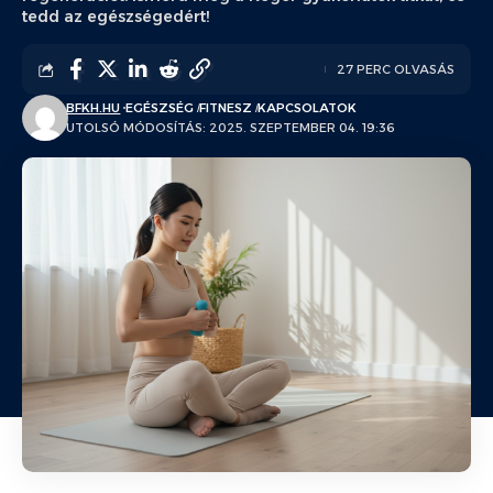
tedd az egészségedért!
27 PERC OLVASÁS
BFKH.HU
EGÉSZSÉG
FITNESZ
KAPCSOLATOK
UTOLSÓ MÓDOSÍTÁS: 2025. SZEPTEMBER 04. 19:36