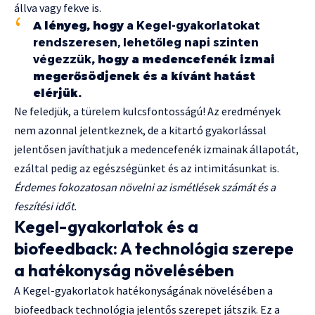
állva vagy fekve is.
A lényeg, hogy
a Kegel-gyakorlatokat
rendszeresen, lehetőleg napi szinten
végezzük
, hogy a medencefenék izmai
megerősödjenek és a kívánt hatást
elérjük.
Ne feledjük, a türelem kulcsfontosságú! Az eredmények
nem azonnal jelentkeznek, de a kitartó gyakorlással
jelentősen javíthatjuk a medencefenék izmainak állapotát,
ezáltal pedig az egészségünket és az intimitásunkat is.
Érdemes fokozatosan növelni az ismétlések számát és a
feszítési időt.
Kegel-gyakorlatok és a
biofeedback: A technológia szerepe
a hatékonyság növelésében
A Kegel-gyakorlatok hatékonyságának növelésében a
biofeedback technológia jelentős szerepet játszik. Ez a