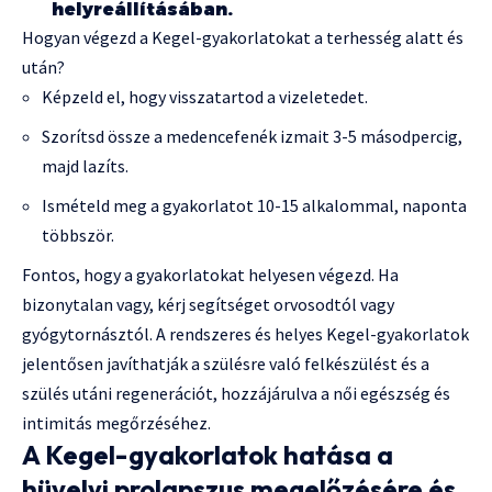
helyreállításában.
Hogyan végezd a Kegel-gyakorlatokat a terhesség alatt és
után?
Képzeld el, hogy visszatartod a vizeletedet.
Szorítsd össze a medencefenék izmait 3-5 másodpercig,
majd lazíts.
Ismételd meg a gyakorlatot 10-15 alkalommal, naponta
többször.
Fontos, hogy a gyakorlatokat helyesen végezd. Ha
bizonytalan vagy, kérj segítséget orvosodtól vagy
gyógytornásztól. A rendszeres és helyes Kegel-gyakorlatok
jelentősen javíthatják a szülésre való felkészülést és a
szülés utáni regenerációt, hozzájárulva a női egészség és
intimitás megőrzéséhez.
A Kegel-gyakorlatok hatása a
hüvelyi prolapszus megelőzésére és