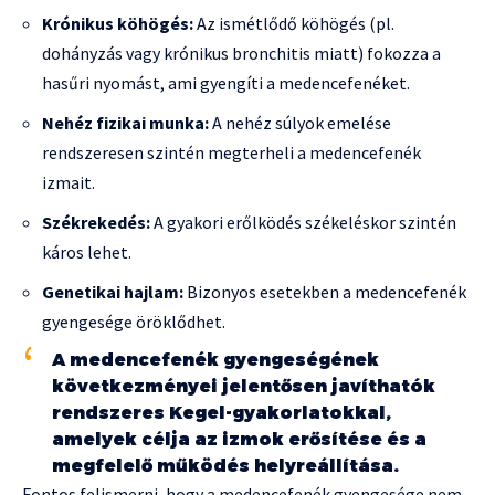
Krónikus köhögés:
Az ismétlődő köhögés (pl.
dohányzás vagy krónikus bronchitis miatt) fokozza a
hasűri nyomást, ami gyengíti a medencefenéket.
Nehéz fizikai munka:
A nehéz súlyok emelése
rendszeresen szintén megterheli a medencefenék
izmait.
Székrekedés:
A gyakori erőlködés székeléskor szintén
káros lehet.
Genetikai hajlam:
Bizonyos esetekben a medencefenék
gyengesége öröklődhet.
A medencefenék gyengeségének
következményei jelentősen javíthatók
rendszeres Kegel-gyakorlatokkal,
amelyek célja az izmok erősítése és a
megfelelő működés helyreállítása.
Fontos felismerni, hogy a medencefenék gyengesége nem