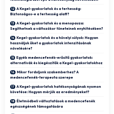
A Kegel-gyakorlatok és a terhesség:
Biztonságos-e a terhesség alatt?
A Kegel-gyakorlatok és a menopauza:
Segíthetnek a változókor tüneteinek enyhítésében?
Kegel-gyakorlatok és a hüvelyi súlyok: Hogyan
használjuk őket a gyakorlatok intenzitásának
növelésére?
Egyéb medencefenék-erősítő gyakorlatok:
alternatívák és kiegészítők a Kegel-gyakorlatokhoz
Mikor forduljunk szakemberhez? A
medencefenék-terapeuta szerepe
A Kegel-gyakorlatok hatékonyságának nyomon
követése: Hogyan mérjük az eredményeket?
Életmódbeli változtatások a medencefenék
egészségének támogatására