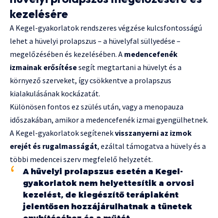
kezelésére
A Kegel-gyakorlatok rendszeres végzése kulcsfontosságú
lehet a hüvelyi prolapszus – a hüvelyfal süllyedése –
megelőzésében és kezelésében. A
medencefenék
izmainak erősítése
segít megtartani a hüvelyt és a
környező szerveket, így csökkentve a prolapszus
kialakulásának kockázatát.
Különösen fontos ez szülés után, vagy a menopauza
időszakában, amikor a medencefenék izmai gyengülhetnek.
A Kegel-gyakorlatok segítenek
visszanyerni az izmok
erejét és rugalmasságát
, ezáltal támogatva a hüvely és a
többi medencei szerv megfelelő helyzetét.
A hüvelyi prolapszus esetén a Kegel-
gyakorlatok nem helyettesítik a orvosi
kezelést, de kiegészítő terápiaként
jelentősen hozzájárulhatnak a tünetek