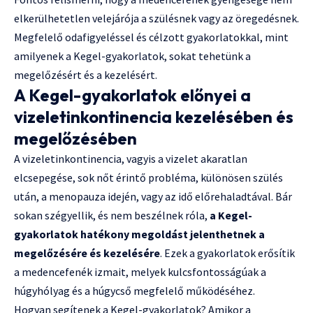
elkerülhetetlen velejárója a szülésnek vagy az öregedésnek.
Megfelelő odafigyeléssel és célzott gyakorlatokkal, mint
amilyenek a Kegel-gyakorlatok, sokat tehetünk a
megelőzésért és a kezelésért.
A Kegel-gyakorlatok előnyei a
vizeletinkontinencia kezelésében és
megelőzésében
A vizeletinkontinencia, vagyis a vizelet akaratlan
elcsepegése, sok nőt érintő probléma, különösen szülés
után, a menopauza idején, vagy az idő előrehaladtával. Bár
sokan szégyellik, és nem beszélnek róla,
a Kegel-
gyakorlatok hatékony megoldást jelenthetnek a
megelőzésére és kezelésére
. Ezek a gyakorlatok erősítik
a medencefenék izmait, melyek kulcsfontosságúak a
húgyhólyag és a húgycső megfelelő működéséhez.
Hogyan segítenek a Kegel-gyakorlatok? Amikor a