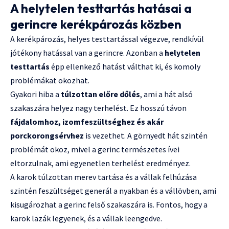
A helytelen testtartás hatásai a
gerincre kerékpározás közben
A kerékpározás, helyes testtartással végezve, rendkívül
jótékony hatással van a gerincre. Azonban a
helytelen
testtartás
épp ellenkező hatást válthat ki, és komoly
problémákat okozhat.
Gyakori hiba a
túlzottan előre dőlés
, ami a hát alsó
szakaszára helyez nagy terhelést. Ez hosszú távon
fájdalomhoz, izomfeszültséghez és akár
porckorongsérvhez
is vezethet. A görnyedt hát szintén
problémát okoz, mivel a gerinc természetes ívei
eltorzulnak, ami egyenetlen terhelést eredményez.
A karok túlzottan merev tartása és a vállak felhúzása
szintén feszültséget generál a nyakban és a vállövben, ami
kisugározhat a gerinc felső szakaszára is. Fontos, hogy a
karok lazák legyenek, és a vállak leengedve.