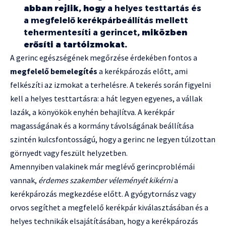
abban rejlik, hogy
a helyes testtartás és
a megfelelő kerékpárbeállítás mellett
tehermentesíti a gerincet
, miközben
erősíti a tartóizmokat.
A gerinc egészségének megőrzése érdekében fontos a
megfelelő bemelegítés
a kerékpározás előtt, ami
felkészíti az izmokat a terhelésre. A tekerés során figyelni
kell a helyes testtartásra: a hát legyen egyenes, a vállak
lazák, a könyökök enyhén behajlítva. A kerékpár
magasságának és a kormány távolságának beállítása
szintén kulcsfontosságú, hogy a gerinc ne legyen túlzottan
görnyedt vagy feszült helyzetben.
Amennyiben valakinek már meglévő gerincproblémái
vannak,
érdemes szakember véleményét kikérni
a
kerékpározás megkezdése előtt. A gyógytornász vagy
orvos segíthet a megfelelő kerékpár kiválasztásában és a
helyes technikák elsajátításában, hogy a kerékpározás