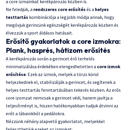
a core izmainkat kerékpározás közben is.
Ne feledjük, a
rendszeres core erősítés
és a
helyes
testtartás
kombinációja a legjobb módja annak, hogy
megóvjuk gerincünk egészségét kerékpározás közben és
élvezzük a sport áldásos hatásait.
Erősítő gyakorlatok a core izmokra:
Plank, hasprés, hátizom erősítés
A kerékpározás során a gerincet érő terhelés
minimalizálása érdekében elengedhetetlen a
core izmok
erősítése
. Ezek az izmok, melyek a törzs körül
helyezkednek el, stabilizálják a gerincet, és segítenek a
helyes testtartás fenntartásában tekerés közben. Az erős
core izomzat nemcsak a gerincet védi, hanem javítja a
teljesítményt is, hiszen hatékonyabban tudjuk átvinni az
erőt a lábainkból a pedálokra.
Nézzünk néhány alapvető gyakorlatot, melyekkel
fejleszthetjük ezeket az izmokat: