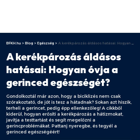
BFKH.hu
>
Blog
>
Egészség
>
A kerékpározás áldásos hatásai: Hogyan óvja a gerinced egészségét?
A kerékpározás áldásos
hatásai: Hogyan óvja a
gerinced egészségét?
Gondolkoztál már azon, hogy a biciklizés nem csak
szórakoztató, de jót is tesz a hátadnak? Sokan azt hiszik,
terheli a gerincet, pedig épp ellenkezőleg! A cikkből
kiderül, hogyan erősíti a kerékpározás a hátizmokat,
javítja a testtartást és segít megelőzni a
gerincproblémákat. Pattanj nyeregbe, és tegyél a
gerinced egészségéért!