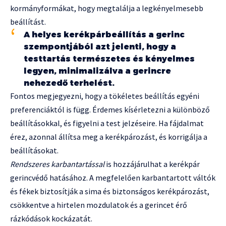
kormányformákat, hogy megtalálja a legkényelmesebb
beállítást.
A helyes kerékpárbeállítás a gerinc
szempontjából azt jelenti, hogy a
testtartás természetes és kényelmes
legyen, minimalizálva a gerincre
nehezedő terhelést.
Fontos megjegyezni, hogy a tökéletes beállítás egyéni
preferenciáktól is függ. Érdemes kísérletezni a különböző
beállításokkal, és figyelni a test jelzéseire. Ha fájdalmat
érez, azonnal állítsa meg a kerékpározást, és korrigálja a
beállításokat.
Rendszeres karbantartással
is hozzájárulhat a kerékpár
gerincvédő hatásához. A megfelelően karbantartott váltók
és fékek biztosítják a sima és biztonságos kerékpározást,
csökkentve a hirtelen mozdulatok és a gerincet érő
rázkódások kockázatát.