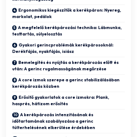
Ergonomikus kiegészítők a kerékpáron: Nyereg,
markolat, pedálok
A megfelelő kerékpározási technika: Lábmunka,
testtartás, súlyelosztás
Gyakori gerincproblémák kerékpárosoknál:
Derékfájás, nyakfájás, isiász
Bemelegítés és nyújtás a kerékpározás előtt és
után: A gerinc rugalmasságának megőrzése
A core izmok szerepe a gerinc stabilizálásában
kerékpározás közben
Erősítő gyakorlatok a core izmokra: Plank,
hasprés, hátizom erősítés
A kerékpározás intenzitásának és
időtartamának szabályozása a gerinc
túlterhelésének elkerülése érdekében