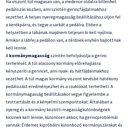
Ha viszont túl magasan van, a medence oldalra billenhet
pedálozás közben, ami szintén gerincfájdalmakhoz
vezethet. A helyes nyeregmagasság beállításához üljön fel
a kerékpárra, és tegye a sarkát a pedálra. Ebben a
helyzetben a lábának majdnem teljesen ki kell nyúlnia.
Amikor a lábfej a pedálon van, a térdnek enyhén hajlottnak
kell lennie.
A
kormánymagasság
szintén befolyásolja a gerinc
terhelését. A túl alacsony kormány előrehajlásra
kényszeríti a gerincet, ami nyak- és hátfájdalmakhoz
vezethet. A túl magas kormány viszont kevésbé hatékony
pedálozást eredményezhet és a csuklókat terhelheti. A
kormánymagasság beállításakor vegye figyelembe a
testtartását és a kényelmi szempontokat. Általában a
nyereg és a kormány közötti magasságkülönbségnek
kicsinek kell lennie, különösen akkor, ha gerincproblémái
vannak. Érdemes kipróbálni különböző kormányszárakat és