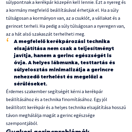
súlypontnak a kerékpár közepén kell lennie. Ezt a nyereg és
a kormány megfelelő beállításával érhetjük el. Ha a súly
túlságosan a kormányon van, az a csuklót, a vállakat és a
gerincet terheli. Ha pedig a súly túlságosan a nyeregen van,
az a hát alsó szakaszát terhelheti meg.
A megfelelő kerékpározási technika
elsajátítása nem csak a teljesítményt
javítja, hanem a gerinc egészségét is
óvja. A helyes lábmunka, testtartás és
súlyelosztás minimalizálja a gerincre
nehezedő terhelést és megelőzi a
sérüléseket.
Érdemes szakember segítségét kérni a kerékpár
beállításához és a technika finomításához. Egy jól
beállított kerékpár és a helyes technika elsajátítása hosszú
távon meghálálja magát a gerinc egészsége
szempontjából.
Gyakori gerincproblémák