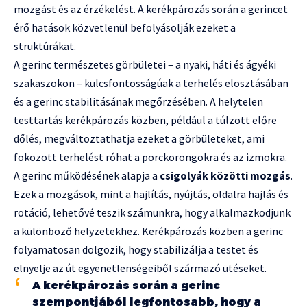
mozgást és az érzékelést. A kerékpározás során a gerincet
érő hatások közvetlenül befolyásolják ezeket a
struktúrákat.
A gerinc természetes görbületei – a nyaki, háti és ágyéki
szakaszokon – kulcsfontosságúak a terhelés elosztásában
és a gerinc stabilitásának megőrzésében. A helytelen
testtartás kerékpározás közben, például a túlzott előre
dőlés, megváltoztathatja ezeket a görbületeket, ami
fokozott terhelést róhat a porckorongokra és az izmokra.
A gerinc működésének alapja a
csigolyák közötti mozgás
.
Ezek a mozgások, mint a hajlítás, nyújtás, oldalra hajlás és
rotáció, lehetővé teszik számunkra, hogy alkalmazkodjunk
a különböző helyzetekhez. Kerékpározás közben a gerinc
folyamatosan dolgozik, hogy stabilizálja a testet és
elnyelje az út egyenetlenségeiből származó ütéseket.
A kerékpározás során a gerinc
szempontjából legfontosabb, hogy a