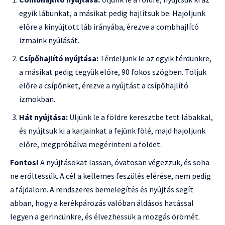
egyik lábunkat, a másikat pedig hajlítsuk be. Hajoljunk
előre a kinyújtott láb irányába, érezve a combhajlító
izmaink nyúlását.
Csípőhajlító nyújtása:
Térdeljünk le az egyik térdünkre,
a másikat pedig tegyük előre, 90 fokos szögben. Toljuk
előre a csípőnket, érezve a nyújtást a csípőhajlító
izmokban.
Hát nyújtása:
Üljünk le a földre keresztbe tett lábakkal,
és nyújtsuk ki a karjainkat a fejünk fölé, majd hajoljunk
előre, megpróbálva megérinteni a földet.
Fontos!
A nyújtásokat lassan, óvatosan végezzük, és soha
ne erőltessük. A cél a kellemes feszülés elérése, nem pedig
a fájdalom. A rendszeres bemelegítés és nyújtás segít
abban, hogy a kerékpározás valóban áldásos hatással
legyen a gerincünkre, és élvezhessük a mozgás örömét.