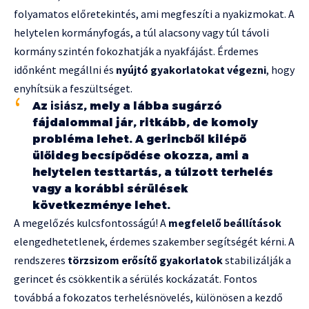
folyamatos előretekintés, ami megfeszíti a nyakizmokat. A
helytelen kormányfogás, a túl alacsony vagy túl távoli
kormány szintén fokozhatják a nyakfájást. Érdemes
időnként megállni és
nyújtó gyakorlatokat végezni
, hogy
enyhítsük a feszültséget.
Az
isiász
, mely a lábba sugárzó
fájdalommal jár, ritkább, de komoly
probléma lehet. A gerincből kilépő
ülőideg becsípődése okozza, ami a
helytelen testtartás, a túlzott terhelés
vagy a korábbi sérülések
következménye lehet.
A megelőzés kulcsfontosságú! A
megfelelő beállítások
elengedhetetlenek, érdemes szakember segítségét kérni. A
rendszeres
törzsizom erősítő gyakorlatok
stabilizálják a
gerincet és csökkentik a sérülés kockázatát. Fontos
továbbá a fokozatos terhelésnövelés, különösen a kezdő