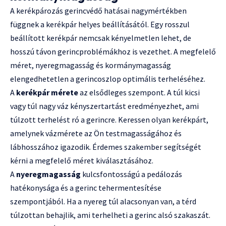
A kerékpározás gerincvédő hatásai nagymértékben
függnek a kerékpár helyes beállításától. Egy rosszul
beállított kerékpár nemcsak kényelmetlen lehet, de
hosszú távon gerincproblémákhoz is vezethet. A megfelelő
méret, nyeregmagasság és kormánymagasság
elengedhetetlen a gerincoszlop optimális terheléséhez.
A
kerékpár mérete
az elsődleges szempont. A túl kicsi
vagy túl nagy váz kényszertartást eredményezhet, ami
túlzott terhelést ró a gerincre. Keressen olyan kerékpárt,
amelynek vázmérete az Ön testmagasságához és
lábhosszához igazodik. Érdemes szakember segítségét
kérni a megfelelő méret kiválasztásához.
A
nyeregmagasság
kulcsfontosságú a pedálozás
hatékonysága és a gerinc tehermentesítése
szempontjából. Ha a nyereg túl alacsonyan van, a térd
túlzottan behajlik, ami terhelheti a gerinc alsó szakaszát.