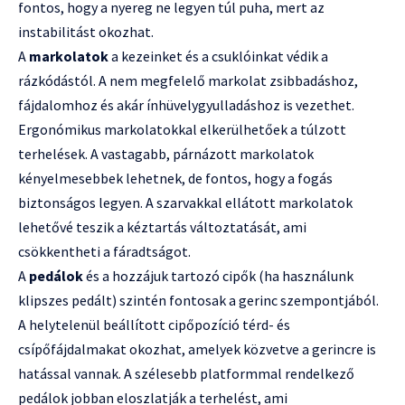
fontos, hogy a nyereg ne legyen túl puha, mert az
instabilitást okozhat.
A
markolatok
a kezeinket és a csuklóinkat védik a
rázkódástól. A nem megfelelő markolat zsibbadáshoz,
fájdalomhoz és akár ínhüvelygyulladáshoz is vezethet.
Ergonómikus markolatokkal elkerülhetőek a túlzott
terhelések. A vastagabb, párnázott markolatok
kényelmesebbek lehetnek, de fontos, hogy a fogás
biztonságos legyen. A szarvakkal ellátott markolatok
lehetővé teszik a kéztartás változtatását, ami
csökkentheti a fáradtságot.
A
pedálok
és a hozzájuk tartozó cipők (ha használunk
klipszes pedált) szintén fontosak a gerinc szempontjából.
A helytelenül beállított cipőpozíció térd- és
csípőfájdalmakat okozhat, amelyek közvetve a gerincre is
hatással vannak. A szélesebb platformmal rendelkező
pedálok jobban eloszlatják a terhelést, ami