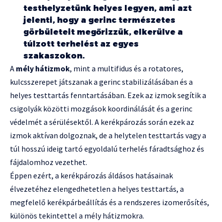
testhelyzetünk helyes legyen, ami azt
jelenti, hogy a gerinc természetes
görbületeit megőrizzük, elkerülve a
túlzott terhelést az egyes
szakaszokon.
A
mély hátizmok
, mint a multifidus és a rotatores,
kulcsszerepet játszanak a gerinc stabilizálásában és a
helyes testtartás fenntartásában. Ezek az izmok segítik a
csigolyák közötti mozgások koordinálását és a gerinc
védelmét a sérülésektől. A kerékpározás során ezek az
izmok aktívan dolgoznak, de a helytelen testtartás vagy a
túl hosszú ideig tartó egyoldalú terhelés fáradtsághoz és
fájdalomhoz vezethet.
Éppen ezért, a kerékpározás áldásos hatásainak
élvezetéhez elengedhetetlen a helyes testtartás, a
megfelelő kerékpárbeállítás és a rendszeres izomerősítés,
különös tekintettel a mély hátizmokra.