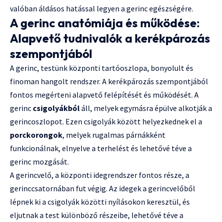
valóban áldásos hatással legyen a gerinc egészségére.
A gerinc anatómiája és működése:
Alapvető tudnivalók a kerékpározás
szempontjából
A gerinc, testünk központi tartóoszlopa, bonyolult és
finoman hangolt rendszer. A kerékpározás szempontjából
fontos megérteni alapvető felépítését és működését. A
gerinc
csigolyákból
áll, melyek egymásra épülve alkotják a
gerincoszlopot. Ezen csigolyák között helyezkednek el a
porckorongok
, melyek rugalmas párnákként
funkcionálnak, elnyelve a terhelést és lehetővé téve a
gerinc mozgását.
A gerincvelő, a központi idegrendszer fontos része, a
gerinccsatornában fut végig. Az idegek a gerincvelőből
lépnek ki a csigolyák közötti nyílásokon keresztül, és
eljutnak a test különböző részeibe, lehetővé téve a