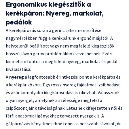
Ergonomikus kiegészítők a
kerékpáron: Nyereg, markolat,
pedálok
A kerékpározás során a gerinc tehermentesítése
nagymértékben függ a kerékpárunk ergonómiájától. A
helytelenül beállított vagy nem megfelelő kiegészítők
hosszú távon gerincproblémákhoz vezethetnek. Ezért
kiemelten fontos a megfelelő nyereg, markolat és pedál
kiválasztása.
A
nyereg
a legfontosabb érintkezési pont a kerékpáros és
a kerékpár között. Egy rossz nyereg fájdalmat, zsibbadást
és akár komolyabb idegkárosodást is okozhat. Válasszunk
olyan nyerget, amelynek a szélessége megfelel a
csípőcsontjaink távolságának. Léteznek kifejezetten női és
férfi anatómiai igényekhez tervezett nyergek is. A
gélpárnázás kényelmesebbé teheti a hosszabb távokat, de