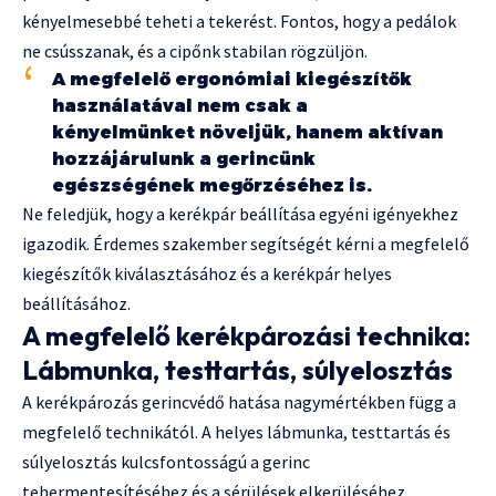
kényelmesebbé teheti a tekerést. Fontos, hogy a pedálok
ne csússzanak, és a cipőnk stabilan rögzüljön.
A megfelelő ergonómiai kiegészítők
használatával nem csak a
kényelmünket növeljük, hanem aktívan
hozzájárulunk a gerincünk
egészségének megőrzéséhez is.
Ne feledjük, hogy a kerékpár beállítása egyéni igényekhez
igazodik. Érdemes szakember segítségét kérni a megfelelő
kiegészítők kiválasztásához és a kerékpár helyes
beállításához.
A megfelelő kerékpározási technika:
Lábmunka, testtartás, súlyelosztás
A kerékpározás gerincvédő hatása nagymértékben függ a
megfelelő technikától. A helyes lábmunka, testtartás és
súlyelosztás kulcsfontosságú a gerinc
tehermentesítéséhez és a sérülések elkerüléséhez.