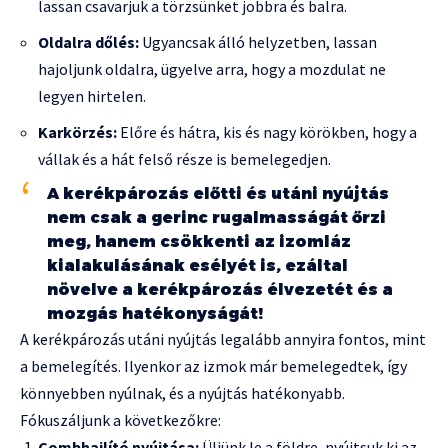
lassan csavarjuk a törzsünket jobbra és balra.
Oldalra dőlés:
Ugyancsak álló helyzetben, lassan
hajoljunk oldalra, ügyelve arra, hogy a mozdulat ne
legyen hirtelen.
Karkörzés:
Előre és hátra, kis és nagy körökben, hogy a
vállak és a hát felső része is bemelegedjen.
A kerékpározás előtti és utáni nyújtás
nem csak a gerinc rugalmasságát őrzi
meg, hanem csökkenti az izomláz
kialakulásának esélyét is, ezáltal
növelve a kerékpározás élvezetét és a
mozgás hatékonyságát!
A kerékpározás utáni nyújtás legalább annyira fontos, mint
a bemelegítés. Ilyenkor az izmok már bemelegedtek, így
könnyebben nyúlnak, és a nyújtás hatékonyabb.
Fókuszáljunk a következőkre:
Combhajlító nyújtása:
Üljünk le a földre, nyújtsuk ki az