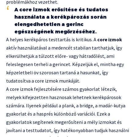
problémákhoz vezethet.
A core izmok erősítése és tudatos
használata a kerékpározás során
elengedhetetlen a gerinc
egészségének megőrzéséhez.
A helyes kerékpáros testtartás is kritikus. A
core izmok
aktív használatával a medencét stabilan tarthatjuk, így
elkerülhetjük a túlzott előre- vagy hátradőlést, ami
feleslegesen terheli a gerincet. Képzeljük el, mintha egy
képzeletbeli öv szorosan tartaná a hasunkat, így
tudatosítva a core izmok munkáját.
A core izmok fejlesztésére számos gyakorlat létezik,
melyek kifejezetten hasznosak lehetnek kerékpárosok
számára. Ilyenek például a plank, a bridge, a madár-kutya
gyakorlat és a hasprés különböző variációi. Ezek a
gyakorlatok segítenek megerősíteni a mély izmokat és
javítani a testtudatot, így hatékonyabban tudjuk használni