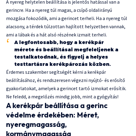
A nyereg helytelen beállítása is jelentős hatással van a
gerincre. Ha a nyereg túl magas, a csípő oldalirányú
mozgása fokozódik, ami a gerincet terheli. Ha a nyereg túl
alacsony, a térdek túlzottan hajlított helyzetben vannak,
ami a lábak és a hát alsó részének izmait terheli.
A legfontosabb, hogy a kerékpár
mérete és beállításai megfeleljenek a
testalkatodnak, és figyelj a helyes
testtartásra kerékpározás közben.
Érdemes szakember segítségét kérni a kerékpár
beállításához, és rendszeresen végezni nyújtó- és erősítő
gyakorlatokat, amelyek a gerincet tartó izmokat erősítik.
Ne feledd, a megelőzés mindig jobb, mint a gyógyítás!
A kerékpár beállítása a gerinc
védelme érdekében: Méret,
nyeregmagasság,
kormánymagasság