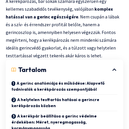
A kerékpározás, bár sokak számára egyszerűen egy
kellemes szabadidős tevékenység, valójában
komplex
hatással van a gerinc egészségére
. Nem csupán a lábak
és a szív- és érrendszer profitál belőle, hanem a
gerincoszlop is, amennyiben helyesen végezzük. Fontos
megérteni, hogy a kerékpározás nem mindenki számára
ideális gerincvédő gyakorlat, és a túlzott vagy helytelen
testtartással végzett tekerés akár káros is lehet.
Tartalom
A gerinc anatómiája és működése: Alapvető
tudnivalók a kerékpározás szempontjából
A helytelen testtartás hatásai a gerincre
kerékpározás közben
A kerékpár beállítása a gerinc védelme
érdekében: Méret, nyeregmagasság,
kormánymagasság