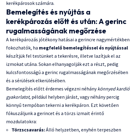
kerékpárosok számára.
Bemelegítés és nyújtás a
kerékpározás előtt és után: A gerinc
rugalmasságának megőrzése
A kerékpározás jótékony hatásai a gerincre nagymértékben
fokozhatók, ha
megfelelő bemelegítéssel és nyújtással
készítjük fel testünket a tekerésre, illetve lazítjuk el az
izmokat utána. Sokan elhanyagolják ezt a részt, pedig
kulcsfontosságú a gerinc rugalmasságának megőrzésében
és a sérülések elkerülésében.
Bemelegítés előtt érdemes végezni néhány
könnyed kardió
gyakorlatot
, például helyben járást, vagy néhány percig
könnyű tempóban tekerni a kerékpáron. Ezt követően
fókuszáljunk a gerincet és a törzs izmait érintő
mozdulatokra:
Törzscsavarás:
Álló helyzetben, enyhén terpeszben