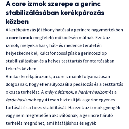
A core izmok szerepe a gerinc
stabilizálásában kerékpározás
közben
A kerékpározás jótékony hatásai a gerincre nagymértékben
a
core izmok
megfelelő működésén múlnak. Ezek az
izmok, melyek a has-, hát- és medence területén
helyezkednek el, kulcsfontosságúak a gerincoszlop
stabilizálásában és a helyes testtartás fenntartásában
tekerés közben.
Amikor kerékpározunk, a core izmaink folyamatosan
dolgoznak, hogy ellensúlyozzák a pedálozás és a testtartás
okozta terhelést. A
mély hátizmok
, a
haránt hasizom
és a
ferde hasizmok
együttesen biztosítják a gerinc egyenes
tartását és a törzs stabilitását. Ha ezek az izmok gyengék
vagy nem megfelelően aktiválódnak, a gerincre háruló
terhelés megnőhet, ami hátfájáshoz és egyéb