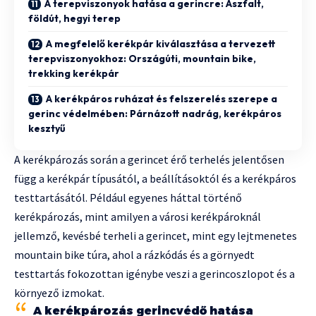
A terepviszonyok hatása a gerincre: Aszfalt,
földút, hegyi terep
A megfelelő kerékpár kiválasztása a tervezett
terepviszonyokhoz: Országúti, mountain bike,
trekking kerékpár
A kerékpáros ruházat és felszerelés szerepe a
gerinc védelmében: Párnázott nadrág, kerékpáros
kesztyű
A kerékpározás során a gerincet érő terhelés jelentősen
függ a kerékpár típusától, a beállításoktól és a kerékpáros
testtartásától. Például egyenes háttal történő
kerékpározás, mint amilyen a városi kerékpároknál
jellemző, kevésbé terheli a gerincet, mint egy lejtmenetes
mountain bike túra, ahol a rázkódás és a görnyedt
testtartás fokozottan igénybe veszi a gerincoszlopot és a
környező izmokat.
A kerékpározás gerincvédő hatása