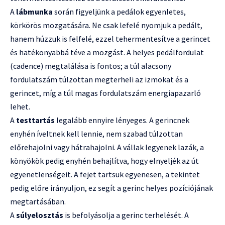
A
lábmunka
során figyeljünk a pedálok egyenletes,
körkörös mozgatására. Ne csak lefelé nyomjuk a pedált,
hanem húzzuk is felfelé, ezzel tehermentesítve a gerincet
és hatékonyabbá téve a mozgást. A helyes pedálfordulat
(cadence) megtalálása is fontos; a túl alacsony
fordulatszám túlzottan megterheli az izmokat és a
gerincet, míg a túl magas fordulatszám energiapazarló
lehet.
A
testtartás
legalább ennyire lényeges. A gerincnek
enyhén íveltnek kell lennie, nem szabad túlzottan
előrehajolni vagy hátrahajolni. A vállak legyenek lazák, a
könyökök pedig enyhén behajlítva, hogy elnyeljék az út
egyenetlenségeit. A fejet tartsuk egyenesen, a tekintet
pedig előre irányuljon, ez segít a gerinc helyes pozíciójának
megtartásában.
A
súlyelosztás
is befolyásolja a gerinc terhelését. A