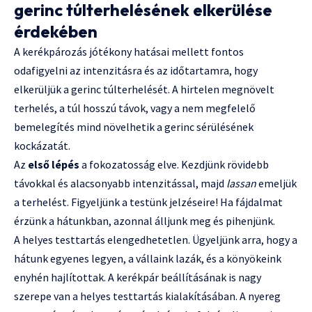
gerinc túlterhelésének elkerülése
érdekében
A kerékpározás jótékony hatásai mellett fontos
odafigyelni az intenzitásra és az időtartamra, hogy
elkerüljük a gerinc túlterhelését. A hirtelen megnövelt
terhelés, a túl hosszú távok, vagy a nem megfelelő
bemelegítés mind növelhetik a gerinc sérülésének
kockázatát.
Az
első lépés
a fokozatosság elve. Kezdjünk rövidebb
távokkal és alacsonyabb intenzitással, majd
lassan
emeljük
a terhelést. Figyeljünk a testünk jelzéseire! Ha fájdalmat
érzünk a hátunkban, azonnal álljunk meg és pihenjünk.
A helyes testtartás elengedhetetlen. Ügyeljünk arra, hogy a
hátunk egyenes legyen, a vállaink lazák, és a könyökeink
enyhén hajlítottak. A kerékpár beállításának is nagy
szerepe van a helyes testtartás kialakításában. A nyereg