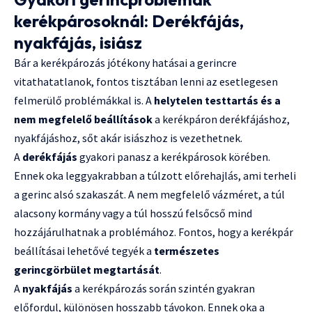
kerékpárosoknál: Derékfájás,
nyakfájás, isiász
Bár a kerékpározás jótékony hatásai a gerincre
vitathatatlanok, fontos tisztában lenni az esetlegesen
felmerülő problémákkal is. A
helytelen testtartás és a
nem megfelelő beállítások
a kerékpáron derékfájáshoz,
nyakfájáshoz, sőt akár isiászhoz is vezethetnek.
A
derékfájás
gyakori panasz a kerékpárosok körében.
Ennek oka leggyakrabban a túlzott előrehajlás, ami terheli
a gerinc alsó szakaszát. A nem megfelelő vázméret, a túl
alacsony kormány vagy a túl hosszú felsőcső mind
hozzájárulhatnak a problémához. Fontos, hogy a kerékpár
beállításai lehetővé tegyék a
természetes
gerincgörbület megtartását
.
A
nyakfájás
a kerékpározás során szintén gyakran
előfordul, különösen hosszabb távokon. Ennek oka a