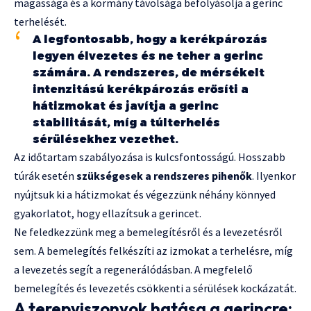
magassága és a kormány távolsága befolyásolja a gerinc
terhelését.
A legfontosabb, hogy a kerékpározás
legyen élvezetes és ne teher a gerinc
számára. A rendszeres, de mérsékelt
intenzitású kerékpározás erősíti a
hátizmokat és javítja a gerinc
stabilitását, míg a túlterhelés
sérülésekhez vezethet.
Az időtartam szabályozása is kulcsfontosságú. Hosszabb
túrák esetén
szükségesek a rendszeres pihenők
. Ilyenkor
nyújtsuk ki a hátizmokat és végezzünk néhány könnyed
gyakorlatot, hogy ellazítsuk a gerincet.
Ne feledkezzünk meg a bemelegítésről és a levezetésről
sem. A bemelegítés felkészíti az izmokat a terhelésre, míg
a levezetés segít a regenerálódásban. A megfelelő
bemelegítés és levezetés csökkenti a sérülések kockázatát.
A terepviszonyok hatása a gerincre: