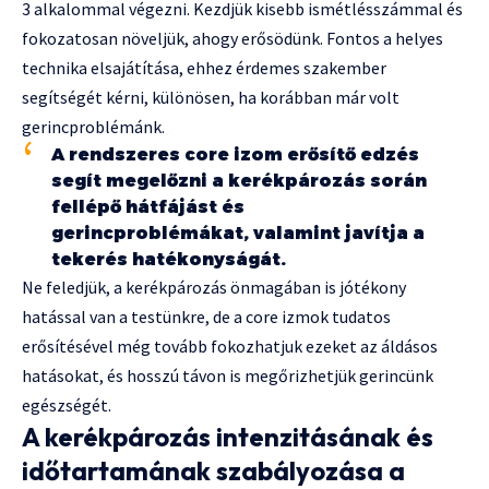
3 alkalommal végezni. Kezdjük kisebb ismétlésszámmal és
fokozatosan növeljük, ahogy erősödünk. Fontos a helyes
technika elsajátítása, ehhez érdemes szakember
segítségét kérni, különösen, ha korábban már volt
gerincproblémánk.
A rendszeres core izom erősítő edzés
segít megelőzni a kerékpározás során
fellépő hátfájást és
gerincproblémákat, valamint javítja a
tekerés hatékonyságát.
Ne feledjük, a kerékpározás önmagában is jótékony
hatással van a testünkre, de a core izmok tudatos
erősítésével még tovább fokozhatjuk ezeket az áldásos
hatásokat, és hosszú távon is megőrizhetjük gerincünk
egészségét.
A kerékpározás intenzitásának és
időtartamának szabályozása a