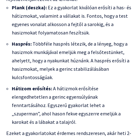
Plank (deszka):
Ez a gyakorlat kiválóan erősíti a has- és
hátizmokat, valamint a vállakat is. Fontos, hogy a test
egyenes vonalat alkosson a fejtől a sarokig, és a
hasizmokat folyamatosan feszítsük.
Hasprés:
Többféle hasprés létezik, de a lényeg, hogy a
hasizmok munkájával emeljük meg a felsőtestünket,
ahelyett, hogy a nyakunkat húznánk. A hasprés erősíti a
hasizmokat, melyek a gerinc stabilizálásában
kulcsfontosságúak.
Hátizom erősítés:
A hátizmok erősítése
elengedhetetlen a gerinc egyensúlyának
fenntartásához. Egyszerű gyakorlat lehet a
„szuperman”, ahol hason fekve egyszerre emeljük a
karokat és a lábakat a talajról.
Ezeket a gyakorlatokat érdemes rendszeresen, akár heti 2-