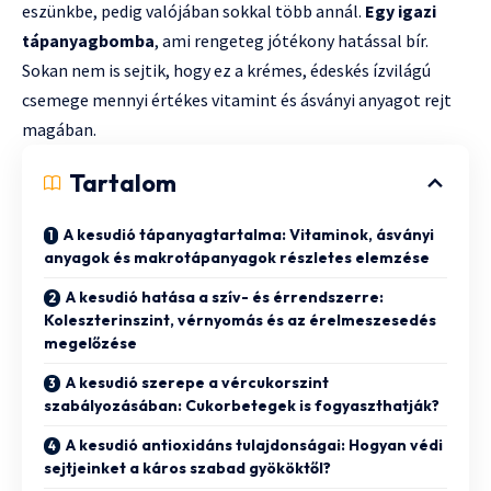
eszünkbe, pedig valójában sokkal több annál.
Egy igazi
tápanyagbomba
, ami rengeteg jótékony hatással bír.
Sokan nem is sejtik, hogy ez a krémes, édeskés ízvilágú
csemege mennyi értékes vitamint és ásványi anyagot rejt
magában.
Tartalom
A kesudió tápanyagtartalma: Vitaminok, ásványi
anyagok és makrotápanyagok részletes elemzése
A kesudió hatása a szív- és érrendszerre:
Koleszterinszint, vérnyomás és az érelmeszesedés
megelőzése
A kesudió szerepe a vércukorszint
szabályozásában: Cukorbetegek is fogyaszthatják?
A kesudió antioxidáns tulajdonságai: Hogyan védi
sejtjeinket a káros szabad gyököktől?