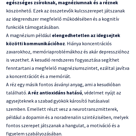
egészséges zsíroknak, magnéziumnak és a réznek
köszönhető. Ezek az összetevők kulcsszerepet játszanak
az idegrendszer megfelelő működésében és a kognitív
funkciók támogatásában.
A magnézium például
elengedhetetlen az idegsejtek
közötti kommunikációhoz
. Hiánya koncentrációs
zavarokhoz, memóriaproblémákhoz és akár depresszióhoz
is vezethet. A kesudió rendszeres fogyasztása segíthet
fenntartani a megfelelő magnéziumszintet, ezáltal javítva
a koncentrációt és a memóriát.
A réz egy másik fontos ásványi anyag, ami a kesudióban
található.
A réz antioxidáns hatású
, védelmet nyújt az
agysejteknek a szabad gyökök károsító hatásaival
szemben. Emellett részt vesz a neurotranszmitterek,
például a dopamin és a noradrenalin szintézisében, melyek
fontos szerepet játszanak a hangulat, a motiváció és a
figyelem szabályozásában.