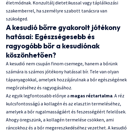
életmódnak. Konzultálj dietetikussal vagy táplálkozási
szakemberrel, ha személyre szabott tanácsra van
szükséged.
A kesudió bőrre gyakorolt jótékony
hatásai: Egészségesebb és
ragyogóbb bőr a kesudiónak
köszönhetően?
A kesudió nem csupán finom csemege, hanem a bőrünk
számára is számos jótékony hatással bír. Tele van olyan
tápanyagokkal, amelyek hozzájárulnak a bőr egészségének
megőrzéséhez és ragyogásához.
Az egyik legfontosabb előnye a
magas réztartalma
. A réz
kulcsfontosságú a kollagén és az elasztin termeléséhez,
amelyek a bőr rugalmasságáért és feszességéért felelősek.
Ahogy öregszünk, a kollagén termelése csökken, ami
ráncokhoz és a bőr megereszkedéséhez vezethet. A kesudió