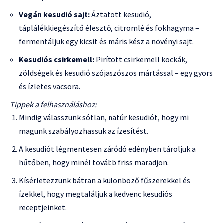
Vegán kesudió sajt:
Áztatott kesudió,
táplálékkiegészítő élesztő, citromlé és fokhagyma –
fermentáljuk egy kicsit és máris kész a növényi sajt.
Kesudiós csirkemell:
Pirított csirkemell kockák,
zöldségek és kesudió szójaszószos mártással – egy gyors
és ízletes vacsora.
Tippek a felhasználáshoz:
Mindig válasszunk sótlan, natúr kesudiót, hogy mi
magunk szabályozhassuk az ízesítést.
A kesudiót légmentesen záródó edényben tároljuk a
hűtőben, hogy minél tovább friss maradjon.
Kísérletezzünk bátran a különböző fűszerekkel és
ízekkel, hogy megtaláljuk a kedvenc kesudiós
receptjeinket.