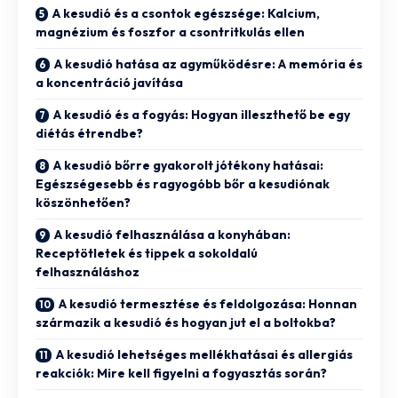
A kesudió és a csontok egészsége: Kalcium,
magnézium és foszfor a csontritkulás ellen
A kesudió hatása az agyműködésre: A memória és
a koncentráció javítása
A kesudió és a fogyás: Hogyan illeszthető be egy
diétás étrendbe?
A kesudió bőrre gyakorolt jótékony hatásai:
Egészségesebb és ragyogóbb bőr a kesudiónak
köszönhetően?
A kesudió felhasználása a konyhában:
Receptötletek és tippek a sokoldalú
felhasználáshoz
A kesudió termesztése és feldolgozása: Honnan
származik a kesudió és hogyan jut el a boltokba?
A kesudió lehetséges mellékhatásai és allergiás
reakciók: Mire kell figyelni a fogyasztás során?