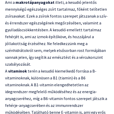
Ami a
makrotápanyagokat
illeti, a kesudió jelentős
mennyiségű egészséges zsírt tartalmaz, főként telítetlen
zsírsavakat. Ezek a zsírok fontos szerepet játszanak a szív-
és érrendszer egészségének megőrzésében, valamint a
gyulladáscsökkentésben. A kesudió emellett tartalmaz
fehérjét is, ami az izmok építőköve, és hozzájárul a
jóllakottság érzéséhez. Ne feledkezzünk meg a
szénhidrátokról sem, melyek elsősorban rost formájában
vannak jelen, így segítik az emésztést és a vércukorszint
szabályozását.
A
vitaminok
terén a kesudió kiemelkedő forrása a B-
vitaminoknak, különösen a B1 (tiamin) és a B6
vitaminoknak. A B1-vitamin elengedhetetlen az
idegrendszer megfelelő működéséhez és az energia-
anyagcseréhez, míg a B6-vitamin fontos szerepet játszik a
fehérje-anyagcserében és az immunrendszer
működésében. Található benne E-vitamin is, ami egy erős