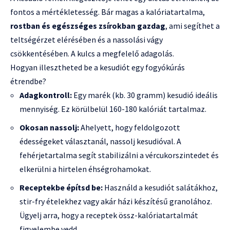
fontos a mértékletesség. Bár magas a kalóriatartalma,
rostban és egészséges zsírokban gazdag
, ami segíthet a
teltségérzet elérésében és a nassolási vágy
csökkentésében. A kulcs a megfelelő adagolás.
Hogyan illesztheted be a kesudiót egy fogyókúrás
étrendbe?
Adagkontroll:
Egy marék (kb. 30 gramm) kesudió ideális
mennyiség. Ez körülbelül 160-180 kalóriát tartalmaz.
Okosan nassolj:
Ahelyett, hogy feldolgozott
édességeket választanál, nassolj kesudióval. A
fehérjetartalma segít stabilizálni a vércukorszintedet és
elkerülni a hirtelen éhségrohamokat.
Receptekbe építsd be:
Használd a kesudiót salátákhoz,
stir-fry ételekhez vagy akár házi készítésű granolához.
Ügyelj arra, hogy a receptek össz-kalóriatartalmát
figyelembe vedd.