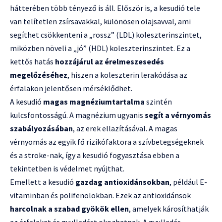
hátterében több tényező is áll. Először is, a kesudió tele
van telítetlen zsírsavakkal, különösen olajsavval, ami
segíthet csökkenteni a „rossz” (LDL) koleszterinszintet,
miközben növeli a „jó” (HDL) koleszterinszintet. Ez a
kettős hatás
hozzájárul az érelmeszesedés
megelőzéséhez
, hiszen a koleszterin lerakódása az
érfalakon jelentősen mérséklődhet.
A kesudió
magas magnéziumtartalma
szintén
kulcsfontosságú. A magnézium ugyanis
segít a vérnyomás
szabályozásában
, az erek ellazításával. A magas
vérnyomás az egyik fő rizikófaktora a szívbetegségeknek
és a stroke-nak, így a kesudió fogyasztása ebben a
tekintetben is védelmet nyújthat.
Emellett a kesudió
gazdag antioxidánsokban
, például E-
vitaminban és polifenolokban. Ezek az antioxidánsok
harcolnak a szabad gyökök ellen
, amelyek károsíthatják
az érfalakat és gyulladást okozhatnak. A gyulladás