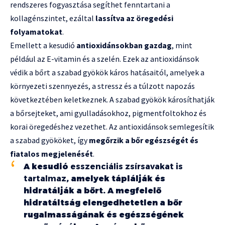
rendszeres fogyasztása segíthet fenntartani a
kollagénszintet, ezáltal
lassítva az öregedési
folyamatokat
.
Emellett a kesudió
antioxidánsokban gazdag
, mint
például az E-vitamin és a szelén. Ezek az antioxidánsok
védik a bőrt a szabad gyökök káros hatásaitól, amelyek a
környezeti szennyezés, a stressz és a túlzott napozás
következtében keletkeznek. A szabad gyökök károsíthatják
a bőrsejteket, ami gyulladásokhoz, pigmentfoltokhoz és
korai öregedéshez vezethet. Az antioxidánsok semlegesítik
a szabad gyököket, így
megőrzik a bőr egészségét és
fiatalos megjelenését
.
A kesudió
esszenciális zsírsavakat is
tartalmaz
, amelyek táplálják és
hidratálják a bőrt. A megfelelő
hidratáltság elengedhetetlen a bőr
rugalmasságának és egészségének