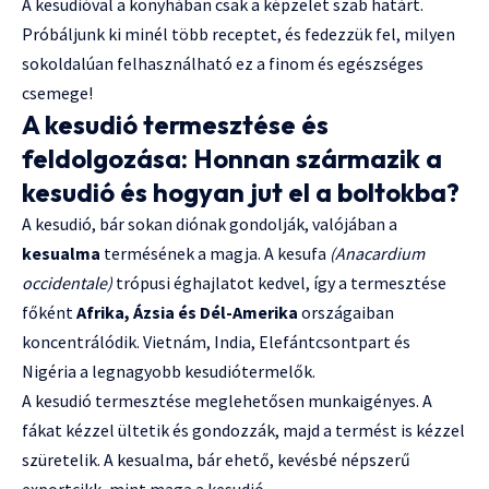
A kesudióval a konyhában csak a képzelet szab határt.
Próbáljunk ki minél több receptet, és fedezzük fel, milyen
sokoldalúan felhasználható ez a finom és egészséges
csemege!
A kesudió termesztése és
feldolgozása: Honnan származik a
kesudió és hogyan jut el a boltokba?
A kesudió, bár sokan diónak gondolják, valójában a
kesualma
termésének a magja. A kesufa
(Anacardium
occidentale)
trópusi éghajlatot kedvel, így a termesztése
főként
Afrika, Ázsia és Dél-Amerika
országaiban
koncentrálódik. Vietnám, India, Elefántcsontpart és
Nigéria a legnagyobb kesudiótermelők.
A kesudió termesztése meglehetősen munkaigényes. A
fákat kézzel ültetik és gondozzák, majd a termést is kézzel
szüretelik. A kesualma, bár ehető, kevésbé népszerű
exportcikk, mint maga a kesudió.