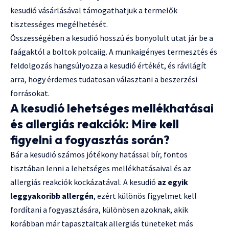
kesudió vásárlásával támogathatjuk a termelők
tisztességes megélhetését.
Összességében a kesudió hosszú és bonyolult utat jár be a
faágaktól a boltok polcaiig. A munkaigényes termesztés és
feldolgozás hangsúlyozza a kesudió értékét, és rávilágít
arra, hogy érdemes tudatosan választani a beszerzési
forrásokat.
A kesudió lehetséges mellékhatásai
és allergiás reakciók: Mire kell
figyelni a fogyasztás során?
Bár a kesudió számos jótékony hatással bír, fontos
tisztában lenni a lehetséges mellékhatásaival és az
allergiás reakciók kockázatával. A kesudió
az egyik
leggyakoribb allergén
, ezért különös figyelmet kell
fordítani a fogyasztására, különösen azoknak, akik
korábban már tapasztaltak allergiás tüneteket más