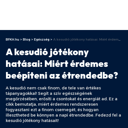
BFKH.hu
>
Blog
>
Egészség
>
A kesudió jótékony hatásai: Miért érdemes beépíteni az étrendedbe?
A kesudió jótékony
hatásai: Miért érdemes
beépíteni az étrendedbe?
A kesudió nem csak finom, de tele van értékes
tápanyagokkal! Segít a szív egészségének
megőrzésében, erősíti a csontokat és energiát ad. Ez a
cikk bemutatja, miért érdemes rendszeresen
fogyasztani ezt a finom csemegét, és hogyan
illesztheted be könnyen a napi étrendedbe. Fedezd fel a
kesudió jótékony hatásait!