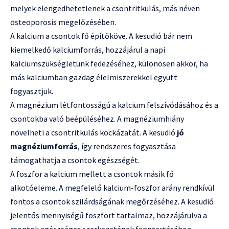
melyek elengedhetetlenek a csontritkulás, más néven
osteoporosis megelőzésében.
A kalcium a csontok fő építőköve. A kesudió bár nem
kiemelkedő kalciumforrás, hozzájárul a napi
kalciumszükségletünk fedezéséhez, különösen akkor, ha
más kalciumban gazdag élelmiszerekkel együtt
fogyasztjuk.
A magnézium létfontosságú a kalcium felszívódásához és a
csontokba való beépüléséhez. A magnéziumhiány
növelheti a csontritkulás kockázatát. A kesudió
jó
magnéziumforrás
, így rendszeres fogyasztása
támogathatja a csontok egészségét.
A foszfor a kalcium mellett a csontok másik fő
alkotóeleme. A megfelelő kalcium-foszfor arány rendkívül
fontos a csontok szilárdságának megőrzéséhez. A kesudió
jelentős mennyiségű foszfort tartalmaz, hozzájárulva a
csontok egészséges szerkezetének fenntartásához.