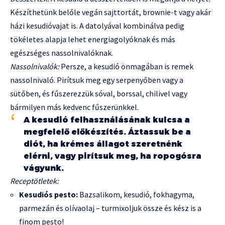
Készíthetünk belőle vegán sajttortát, brownie-t vagy akár
házi kesudióvajat is. A datolyával kombinálva pedig
tökéletes alapja lehet energiagolyóknak és más
egészséges nassolnivalóknak.
Nassolnivalók:
Persze, a kesudió önmagában is remek
nassolnivaló. Pirítsuk meg egy serpenyőben vagy a
sütőben, és fűszerezzük sóval, borssal, chilivel vagy
bármilyen más kedvenc fűszerünkkel.
A kesudió felhasználásának kulcsa a
megfelelő előkészítés. Áztassuk be a
diót, ha krémes állagot szeretnénk
elérni, vagy pirítsuk meg, ha ropogósra
vágyunk.
Receptötletek:
Kesudiós pesto:
Bazsalikom, kesudió, fokhagyma,
parmezán és olívaolaj – turmixoljuk össze és kész is a
finom pesto!