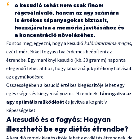
A kesudió tehát nem csak finom
rágcsálnivaló, hanem az agy számára
is értékes tápanyagokat biztosít,
hozzájárulva a memória javításához és
a koncentráció növeléséhez.
Fontos megjegyezni, hogy a kesudió
kalóriatartalma magas
,
ezért mértékkel fogyasztva érdemes beépíteni az
étrendbe. Egy maréknyi kesudió (kb. 30 gramm) naponta
elegendő lehet ahhoz, hogy kihasználjuk jótékony hatásait
az agyműködésre.
Összességében a kesudió értékes kiegészítője lehet egy
egészséges és kiegyensúlyozott étrendnek,
támogatva az
agy optimális működését
és javítva a kognitív
képességeket.
A kesudió és a fogyás: Hogyan
illeszthető be egy diétás étrendbe?
A kesudió remek kiegészítője lehet egy diétás étrendnek, de