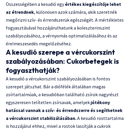
Összességében a kesudió egy
értékes kiegészítője lehet
az étrendnek
, különösen azok számára, akik szeretnék
megőrizni szív- és érrendszerük egészségét. A mértékletes
fogyasztásával hozzájárulhatunk a koleszterinszint
szabályozásához, a vérnyomás optimalizálásához és az
érelmeszesedés megelőzéséhez.
A kesudió szerepe a vércukorszint
szabályozásában: Cukorbetegek is
fogyaszthatják?
A kesudió a vércukorszint szabályozásában is fontos
szerepet játszhat. Bár a diófélék általában magas
zsírtartalmúak, a kesudióban található zsírok nagyrészt
egyszeresen telítetlen zsírsavak, amelyek
jótékony
hatással vannak a szív- és érrendszerre és segíthetnek
a vércukorszint stabilizálásában.
A kesudió rosttartalma
is hozzájárul ehhez, mivel a rostok lassítják a cukrok