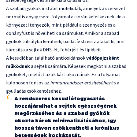
A szabad gyökök instabil molekulák, amelyek a szervezet
normális anyagcsere-folyamatai során keletkeznek, de a
környezeti tényezők, mint például a szennyezés és a
dohányfüst is növelhetik a számukat. Amikor a szabad
gyökök túlsúlyba kerülnek, oxidatív stressz alakul ki, ami
károsítja a sejtek DNS-ét, fehérjéit és lipidjeit.
A kesudióban található antioxidánsok
védőpajzsként
működnek
a sejtek számára. Képesek megkötni a szabad
gyököket, mielőtt azok kárt okoznának. Ez a folyamat
különösen fontos az
immunrendszer erősítéséhez
és a
gyulladás csökkentéséhez.
A rendszeres kesudiófogyasztás
hozzájárulhat a sejtek egészségének
megőrzéséhez és a szabad gyökök
okozta károk minimalizálásához, így
hosszú távon csökkentheti a krónikus
betegségek kockázatát.