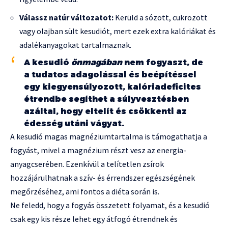
Válassz natúr változatot:
Kerüld a sózott, cukrozott
vagy olajban sült kesudiót, mert ezek extra kalóriákat és
adalékanyagokat tartalmaznak.
A kesudió
önmagában
nem fogyaszt, de
a tudatos adagolással és beépítéssel
egy kiegyensúlyozott, kalóriadeficites
étrendbe segíthet a súlyvesztésben
azáltal, hogy eltelít és csökkenti az
édesség utáni vágyat.
A kesudió magas magnéziumtartalma is támogathatja a
fogyást, mivel a magnézium részt vesz az energia-
anyagcserében. Ezenkívül a telítetlen zsírok
hozzájárulhatnak a szív- és érrendszer egészségének
megőrzéséhez, ami fontos a diéta során is.
Ne feledd, hogy a fogyás összetett folyamat, és a kesudió
csak egy kis része lehet egy átfogó étrendnek és