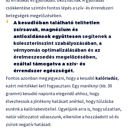
csökkentése szintén fontos lépés a szív- és érrendszeri
betegségek megelőzésében.
A kesudióban található telítetlen
zsírsavak, magnézium és
antioxidánsok együttesen
segítenek a
koleszterinszint szabályozásában, a
vérnyomás optimalizálásában és az
érelmeszesedés megelőzésében
,
ezáltal támogatva a szív- és
érrendszer egészségét.
Fontos azonban megjegyezni, hogy a kesudió
kalóriadús
,
ezért mértékkel kell fogyasztani. Egy maréknyi (kb. 30
gramm) kesudió naponta elegendő ahhoz, hogy
élvezhessük a jótékony hatásait anélkül, hogy túlzásba
esnénk a kalóriabevitellel. Ügyeljünk arra is, hogy sózatlan,
natúr változatot válasszunk, elkerülve a hozzáadott só és
zsírok negatív hatásait.