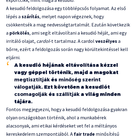
A kesudió feldolgozása egy többlépcsős folyamat. Az első
lépés a
szárítás
, melyet napon végeznek, hogy
csökkentsék a mag nedvességtartalmát. Ezután következik
a
pörkölés
, ami segít eltávolítani a kesudió héját, ami egy
irritáló olajat,
cardol
-t tartalmaz. A cardol
veszélyes
a
bőrre, ezért a feldolgozás során nagy körültekintéssel kell
eljárni.
A kesudió héjának eltávolítása kézzel
vagy géppel történik, majd a magokat
megtisztítják
és
minőség szerint
válogatják
. Ezt követően a kesudiót
csomagolják
és
szállítják
a világ minden
tájára.
Fontos megjegyezni, hogy a kesudió feldolgozása gyakran
olyan országokban történik, ahol a munkabérek
alacsonyak, ami etikai kérdéseket vet fel a méltányos
kereskedelem szempontjából. A
fair trade
minősítésű