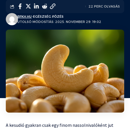
22 PERC OLVASÁS
BFKH.HU
EGÉSZSÉG
FŐZÉS
UTOLSÓ MÓDOSÍTÁS: 2025. NOVEMBER 29. 19:02
A kesudió gyakran csak egy finom nassolnivalóként jut