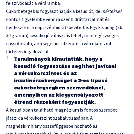
felszívódását a véráramba.
Cukorbetegek is fogyaszthatják a kesudiót, de
mértékkel
.
Fontos figyelembe venni a szénhidráttartalmát és
beilleszteni a napi szénhidrát-bevitelbe. Egy kis adag (kb.
30 gramm) kesudió jó választás lehet, mint egészséges
nassolnivaló, ami segíthet elkerülni a vércukorszint
hirtelen ingadozását.
Tanulmányok kimutatták, hogy a
kesudió fogyasztása segíthet javítani
a vércukorszintet és az
inzulinérzékenységet a 2-es típusú
cukorbetegségben szenvedőknél,
amennyiben az kiegyensúlyozott
étrend részeként fogyasztják.
A kesudióban található magnézium is fontos szerepet
játszik a vércukorszint szabályozásában. A
magnéziumhiány összefüggésbe hozható az
inzulinrezisztenciával, így a kesudió fogyasztása segíthet