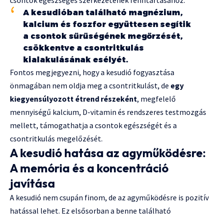
A kesudióban található magnézium,
kalcium és foszfor együttesen segítik
a csontok sűrűségének megőrzését,
csökkentve a csontritkulás
kialakulásának esélyét.
Fontos megjegyezni, hogy a kesudió fogyasztása
önmagában nem oldja meg a csontritkulást, de
egy
kiegyensúlyozott étrend részeként
, megfelelő
mennyiségű kalcium, D-vitamin és rendszeres testmozgás
mellett, támogathatja a csontok egészségét és a
csontritkulás megelőzését.
A kesudió hatása az agyműködésre:
A memória és a koncentráció
javítása
A kesudió nem csupán finom, de az agyműködésre is pozitív
hatással lehet. Ez elsősorban a benne található