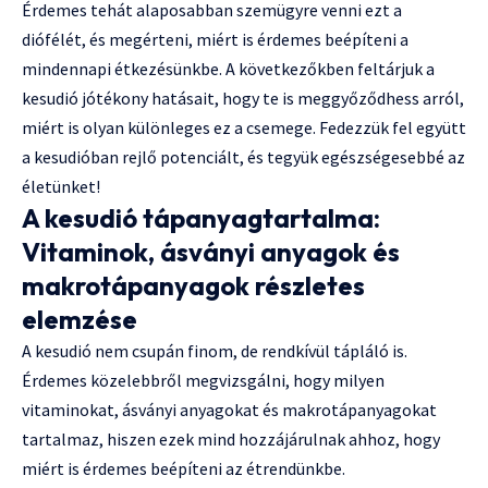
Érdemes tehát alaposabban szemügyre venni ezt a
diófélét, és megérteni, miért is érdemes beépíteni a
mindennapi étkezésünkbe. A következőkben feltárjuk a
kesudió jótékony hatásait, hogy te is meggyőződhess arról,
miért is olyan különleges ez a csemege. Fedezzük fel együtt
a kesudióban rejlő potenciált, és tegyük egészségesebbé az
életünket!
A kesudió tápanyagtartalma:
Vitaminok, ásványi anyagok és
makrotápanyagok részletes
elemzése
A kesudió nem csupán finom, de rendkívül tápláló is.
Érdemes közelebbről megvizsgálni, hogy milyen
vitaminokat, ásványi anyagokat és makrotápanyagokat
tartalmaz, hiszen ezek mind hozzájárulnak ahhoz, hogy
miért is érdemes beépíteni az étrendünkbe.