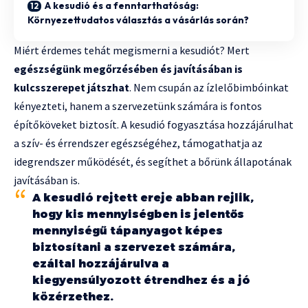
A kesudió és a fenntarthatóság:
Környezettudatos választás a vásárlás során?
Miért érdemes tehát megismerni a kesudiót? Mert
egészségünk megőrzésében és javításában is
kulcsszerepet játszhat
. Nem csupán az ízlelőbimbóinkat
kényezteti, hanem a szervezetünk számára is fontos
építőköveket biztosít. A kesudió fogyasztása hozzájárulhat
a szív- és érrendszer egészségéhez, támogathatja az
idegrendszer működését, és segíthet a bőrünk állapotának
javításában is.
A kesudió rejtett ereje abban rejlik,
hogy kis mennyiségben is jelentős
mennyiségű tápanyagot képes
biztosítani a szervezet számára,
ezáltal hozzájárulva a
kiegyensúlyozott étrendhez és a jó
közérzethez.