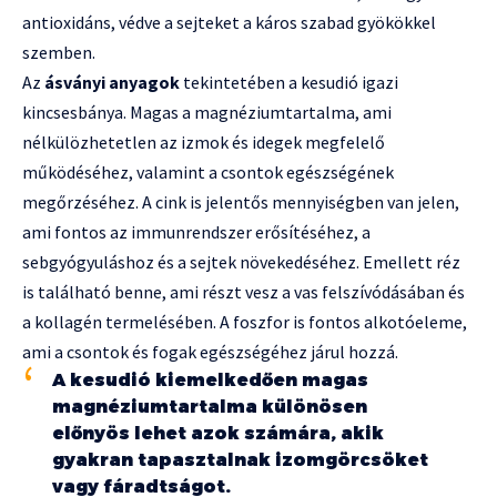
antioxidáns, védve a sejteket a káros szabad gyökökkel
szemben.
Az
ásványi anyagok
tekintetében a kesudió igazi
kincsesbánya. Magas a magnéziumtartalma, ami
nélkülözhetetlen az izmok és idegek megfelelő
működéséhez, valamint a csontok egészségének
megőrzéséhez. A cink is jelentős mennyiségben van jelen,
ami fontos az immunrendszer erősítéséhez, a
sebgyógyuláshoz és a sejtek növekedéséhez. Emellett réz
is található benne, ami részt vesz a vas felszívódásában és
a kollagén termelésében. A foszfor is fontos alkotóeleme,
ami a csontok és fogak egészségéhez járul hozzá.
A kesudió kiemelkedően magas
magnéziumtartalma különösen
előnyös lehet azok számára, akik
gyakran tapasztalnak izomgörcsöket
vagy fáradtságot.