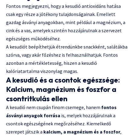
Fontos megjegyezni, hogy a kesudió antioxidáns hatása
csak egy része a jótékony tulajdonságainak. Emellett
gazdag ásványi anyagokban, mint például a magnézium, a
cink és a vas, amelyek szintén hozzájárulnak a szervezet
egészséges működéséhez.
A kesudiót beépíthetjük étrendünkbe snackként, salátákba
szórva, vagy akár főzéshez is felhasználhatjuk. Fontos
azonban a mértékletesség, hiszen a kesudió
kalóriatartalma viszonylag magas.
A kesudió és a csontok egészsége:
Kalcium, magnézium és foszfor a
csontritkulás ellen
A kesudió nem csupán finom csemege, hanem
fontos
ásványi anyagok forrása
is, melyek hozzájárulnak a
csontok egészségének megőrzéséhez. Kiemelkedő
szerepet játszik a
kalcium, a magnézium és a foszfor
,