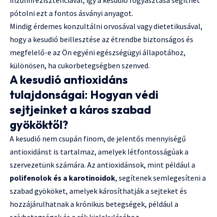
pótolni ezt a fontos ásványi anyagot.
Mindig érdemes konzultálni orvosával vagy dietetikusával,
hogy a kesudió beillesztése az étrendbe biztonságos és
megfelelő-e az Ön egyéni egészségügyi állapotához,
különösen, ha cukorbetegségben szenved.
A kesudió antioxidáns
tulajdonságai: Hogyan védi
sejtjeinket a káros szabad
gyököktől?
A kesudió nem csupán finom, de jelentős mennyiségű
antioxidánst is tartalmaz, amelyek létfontosságúak a
szervezetünk számára. Az antioxidánsok, mint például a
polifenolok és a karotinoidok
, segítenek semlegesíteni a
szabad gyököket, amelyek károsíthatják a sejteket és
hozzájárulhatnak a krónikus betegségek, például a
szívbetegségek és a rák kialakulásához.