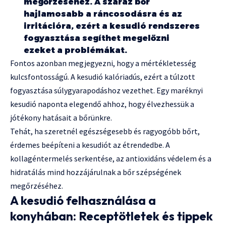
megőrzéséhez. A száraz bőr
hajlamosabb a ráncosodásra és az
irritációra, ezért a kesudió rendszeres
fogyasztása segíthet megelőzni
ezeket a problémákat.
Fontos azonban megjegyezni, hogy a mértékletesség
kulcsfontosságú. A kesudió kalóriadús, ezért a túlzott
fogyasztása súlygyarapodáshoz vezethet. Egy maréknyi
kesudió naponta elegendő ahhoz, hogy élvezhessük a
jótékony hatásait a bőrünkre.
Tehát, ha szeretnél egészségesebb és ragyogóbb bőrt,
érdemes beépíteni a kesudiót az étrendedbe. A
kollagéntermelés serkentése, az antioxidáns védelem és a
hidratálás mind hozzájárulnak a bőr szépségének
megőrzéséhez.
A kesudió felhasználása a
konyhában: Receptötletek és tippek