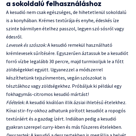
a sokoldalú felhasználáshoz
A kesudió nem csak egészséges, de hihetetlenül sokoldalú
is a konyhában. Krémes textúrája és enyhe, édeskés íze
szinte bármilyen ételhez passzol, legyen szó sósról vagy
édesről.
Levesek és szószok:
A kesudió remekül használható
krémlevesek sűrítésére. Egyszerűen áztassuk be a kesudiót
forró vízbe legalább 30 percre, majd turmixoljuk le a főtt
zöldségekkel együtt. Ugyanezzel a módszerrel
készíthetünk tejszínmentes, vegán szószokat is
tésztákhoz vagy zöldségekhez. Próbáljuk ki például egy
fokhagymás-citromos kesudió mártást!
Főételek:
A kesudió kiválóan illik ázsiai ihletésű ételekhez.
Kínai stir-fry-okhoz adhatunk pirított kesudiót a ropogós
textúráért és a gazdag ízért. Indiában pedig a kesudió
gyakran szerepel curry-kben és más fűszeres ételekben.
Desszertek:
A kesudió a desszertekben is megállja a helyét.