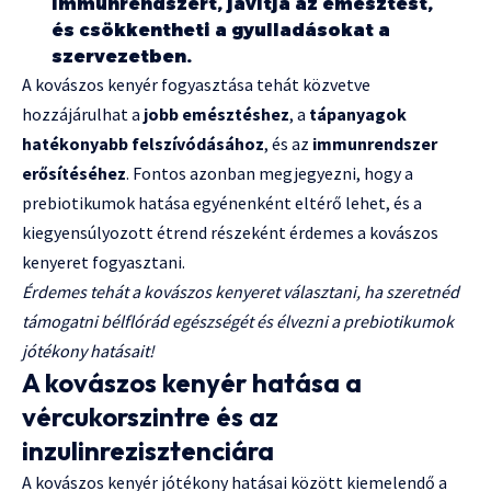
immunrendszert, javítja az emésztést,
és csökkentheti a gyulladásokat a
szervezetben.
A kovászos kenyér fogyasztása tehát közvetve
hozzájárulhat a
jobb emésztéshez
, a
tápanyagok
hatékonyabb felszívódásához
, és az
immunrendszer
erősítéséhez
. Fontos azonban megjegyezni, hogy a
prebiotikumok hatása egyénenként eltérő lehet, és a
kiegyensúlyozott étrend részeként érdemes a kovászos
kenyeret fogyasztani.
Érdemes tehát a kovászos kenyeret választani, ha szeretnéd
támogatni bélflórád egészségét és élvezni a prebiotikumok
jótékony hatásait!
A kovászos kenyér hatása a
vércukorszintre és az
inzulinrezisztenciára
A kovászos kenyér jótékony hatásai között kiemelendő a