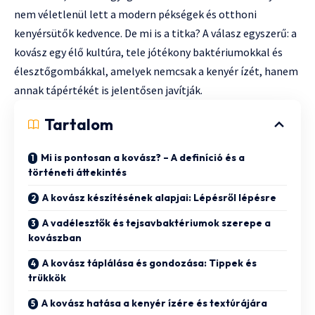
nem véletlenül lett a modern pékségek és otthoni
kenyérsütők kedvence. De mi is a titka? A válasz egyszerű: a
kovász egy élő kultúra, tele jótékony baktériumokkal és
élesztőgombákkal, amelyek nemcsak a kenyér ízét, hanem
annak tápértékét is jelentősen javítják.
Tartalom
Mi is pontosan a kovász? – A definíció és a
történeti áttekintés
A kovász készítésének alapjai: Lépésről lépésre
A vadélesztők és tejsavbaktériumok szerepe a
kovászban
A kovász táplálása és gondozása: Tippek és
trükkök
A kovász hatása a kenyér ízére és textúrájára