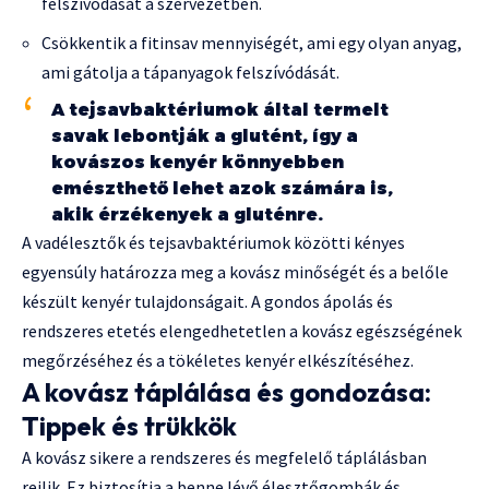
felszívódását a szervezetben.
Csökkentik a fitinsav mennyiségét, ami egy olyan anyag,
ami gátolja a tápanyagok felszívódását.
A tejsavbaktériumok által termelt
savak lebontják a glutént, így a
kovászos kenyér könnyebben
emészthető lehet azok számára is,
akik érzékenyek a gluténre.
A vadélesztők és tejsavbaktériumok közötti kényes
egyensúly határozza meg a kovász minőségét és a belőle
készült kenyér tulajdonságait. A gondos ápolás és
rendszeres etetés elengedhetetlen a kovász egészségének
megőrzéséhez és a tökéletes kenyér elkészítéséhez.
A kovász táplálása és gondozása:
Tippek és trükkök
A kovász sikere a rendszeres és megfelelő táplálásban
rejlik. Ez biztosítja a benne lévő élesztőgombák és