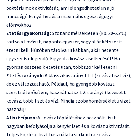
baktériumok aktivitását, ami elengedhetetlen a jó
minőségű kenyérhez és a maximális egészségügyi
előnyökhöz.
Etetési gyakoriság:
Szobahőmérsékleten (kb. 20-25°C)
tartva a kovászt, naponta egyszer, vagy akár kétszer is
etetni kell. Hűtőben tárolva ritkábban, akár hetente
egyszer is elegendő. Figyeld a kovász viselkedését! Ha
gyorsan összeesik etetés után, többször kell etetni.
Etetési arányok:
A klasszikus arány 1:1:1 (kovász:liszt:víz),
de ez változtatható. Például, ha gyengébb kovászt
szeretnél erősíteni, használhatsz 1:2:2 arányt (kevesebb
kovász, több liszt és víz). Mindig szobahőmérsékletű vizet
használj!
A liszt típusa:
A kovász táplálásához használt liszt
nagyban befolyásolja a kenyér ízét és a kovász aktivitását.
Teljes kiőrlésű liszt használata serkenti a kovász