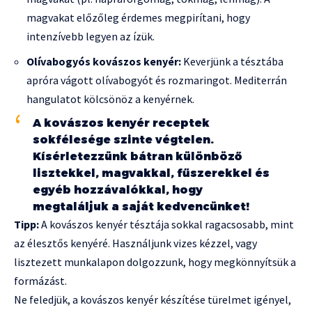
magvakat előzőleg érdemes megpirítani, hogy
intenzívebb legyen az ízük.
Olívabogyós kovászos kenyér:
Keverjünk a tésztába
apróra vágott olívabogyót és rozmaringot. Mediterrán
hangulatot kölcsönöz a kenyérnek.
A kovászos kenyér receptek
sokfélesége szinte végtelen.
Kísérletezzünk bátran különböző
lisztekkel, magvakkal, fűszerekkel és
egyéb hozzávalókkal, hogy
megtaláljuk a saját kedvencünket!
Tipp:
A kovászos kenyér tésztája sokkal ragacsosabb, mint
az élesztős kenyéré. Használjunk vizes kézzel, vagy
lisztezett munkalapon dolgozzunk, hogy megkönnyítsük a
formázást.
Ne feledjük, a kovászos kenyér készítése türelmet igényel,