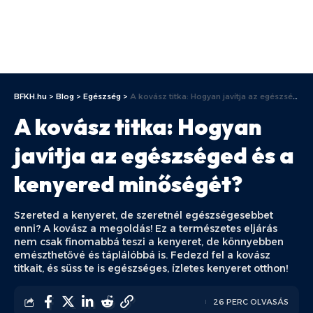
BFKH.hu
>
Blog
>
Egészség
>
A kovász titka: Hogyan javítja az egészséged és a kenyered minőségét?
A kovász titka: Hogyan
javítja az egészséged és a
kenyered minőségét?
Szereted a kenyeret, de szeretnél egészségesebbet
enni? A kovász a megoldás! Ez a természetes eljárás
nem csak finomabbá teszi a kenyeret, de könnyebben
emészthetővé és táplálóbbá is. Fedezd fel a kovász
titkait, és süss te is egészséges, ízletes kenyeret otthon!
26 PERC OLVASÁS