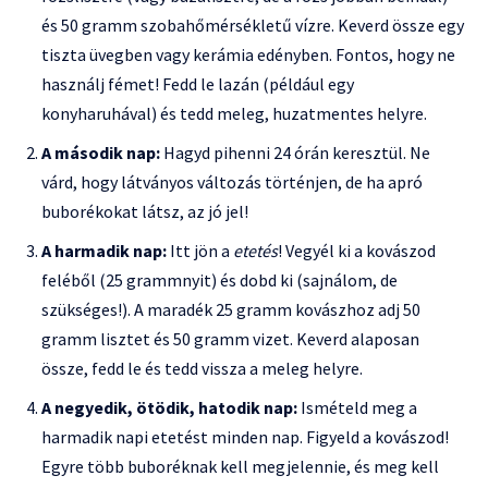
és 50 gramm szobahőmérsékletű vízre. Keverd össze egy
tiszta üvegben vagy kerámia edényben. Fontos, hogy ne
használj fémet! Fedd le lazán (például egy
konyharuhával) és tedd meleg, huzatmentes helyre.
A második nap:
Hagyd pihenni 24 órán keresztül. Ne
várd, hogy látványos változás történjen, de ha apró
buborékokat látsz, az jó jel!
A harmadik nap:
Itt jön a
etetés
! Vegyél ki a kovászod
feléből (25 grammnyit) és dobd ki (sajnálom, de
szükséges!). A maradék 25 gramm kovászhoz adj 50
gramm lisztet és 50 gramm vizet. Keverd alaposan
össze, fedd le és tedd vissza a meleg helyre.
A negyedik, ötödik, hatodik nap:
Ismételd meg a
harmadik napi etetést minden nap. Figyeld a kovászod!
Egyre több buboréknak kell megjelennie, és meg kell