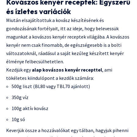
Kovászos kenyér receptek: Egyszerű
és ízletes variációk
Miután elsajátítottuk a kovász készítésének és
gondozásának fortélyait, itt az ideje, hogy belevessük
magunkat a kovászos kenyér receptek világába. A kovászos
kenyér nem csak finomabb, de egészségesebb is a bolti
változatoknál, ráadásul a saját kezűleg készített kenyér
élménye felbecsülhetetlen.
Kezdjük egy
alap kovászos kenyér recepttel
, ami
tökéletes kiindulópont a kezdők számára:
500g liszt (BL80 vagy TBL70 ajánlott)
350g víz
100g aktív kovász
10g só
Keverjük össze a hozzávalókat egy tálban, hagyjuk pihenni