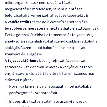
mikroorganizmusok nem csupán a tészta
megkelesztéséért felelősek, hanem jelentősen
befolyásolják a kenyér ízét, állagát és tápértékét is.
A
vadélesztők
(
nem a bolti élesztő!
) a lisztben és a
levegőben természetesen megtalálható élesztőgombák.
Ezek a gombák felelősek a fermentációs folyamatért,
amely során a szénhidrátokat szén-dioxiddá és alkohollá
alakítják. A szén-dioxid buborékok teszik a kenyeret
könnyűvé és levegőssé.
A
tejsavbaktériumok
pedig tejsavat és ecetsavat
termelnek. Ezek a savak nemcsak a kenyér jellegzetes,
enyhén savanykás ízéért felelősek, hanem számos más
előnnyel is járnak:
Növelik a kenyér eltarthatóságát, mivel gátolják a
penészgombák szaporodását.
Elősegítik a lisztben található ásványi anyagok