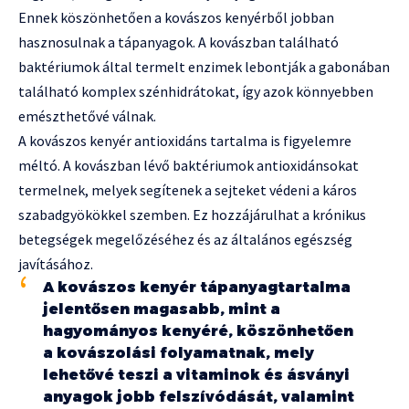
Ennek köszönhetően a kovászos kenyérből jobban
hasznosulnak a tápanyagok. A kovászban található
baktériumok által termelt enzimek lebontják a gabonában
található komplex szénhidrátokat, így azok könnyebben
emészthetővé válnak.
A kovászos kenyér antioxidáns tartalma is figyelemre
méltó. A kovászban lévő baktériumok antioxidánsokat
termelnek, melyek segítenek a sejteket védeni a káros
szabadgyökökkel szemben. Ez hozzájárulhat a krónikus
betegségek megelőzéséhez és az általános egészség
javításához.
A kovászos kenyér tápanyagtartalma
jelentősen magasabb, mint a
hagyományos kenyéré, köszönhetően
a kovászolási folyamatnak, mely
lehetővé teszi a vitaminok és ásványi
anyagok jobb felszívódását, valamint