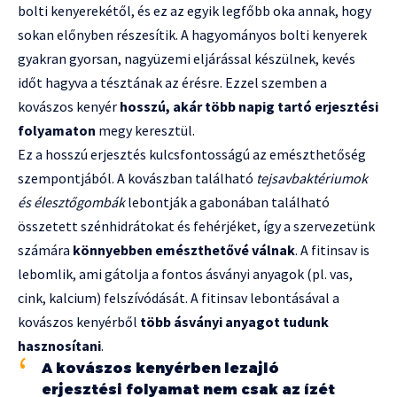
bolti kenyerekétől, és ez az egyik legfőbb oka annak, hogy
sokan előnyben részesítik. A hagyományos bolti kenyerek
gyakran gyorsan, nagyüzemi eljárással készülnek, kevés
időt hagyva a tésztának az érésre. Ezzel szemben a
kovászos kenyér
hosszú, akár több napig tartó erjesztési
folyamaton
megy keresztül.
Ez a hosszú erjesztés kulcsfontosságú az emészthetőség
szempontjából. A kovászban található
tejsavbaktériumok
és élesztőgombák
lebontják a gabonában található
összetett szénhidrátokat és fehérjéket, így a szervezetünk
számára
könnyebben emészthetővé válnak
. A fitinsav is
lebomlik, ami gátolja a fontos ásványi anyagok (pl. vas,
cink, kalcium) felszívódását. A fitinsav lebontásával a
kovászos kenyérből
több ásványi anyagot tudunk
hasznosítani
.
A kovászos kenyérben lezajló
erjesztési folyamat nem csak az ízét