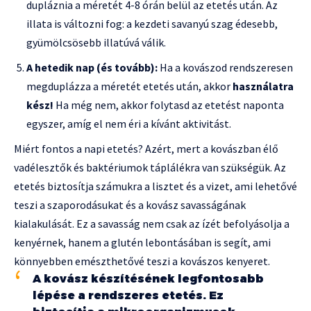
dupláznia a méretét 4-8 órán belül az etetés után. Az
illata is változni fog: a kezdeti savanyú szag édesebb,
gyümölcsösebb illatúvá válik.
A hetedik nap (és tovább):
Ha a kovászod rendszeresen
megduplázza a méretét etetés után, akkor
használatra
kész!
Ha még nem, akkor folytasd az etetést naponta
egyszer, amíg el nem éri a kívánt aktivitást.
Miért fontos a napi etetés? Azért, mert a kovászban élő
vadélesztők és baktériumok táplálékra van szükségük. Az
etetés biztosítja számukra a lisztet és a vizet, ami lehetővé
teszi a szaporodásukat és a kovász savasságának
kialakulását. Ez a savasság nem csak az ízét befolyásolja a
kenyérnek, hanem a glutén lebontásában is segít, ami
könnyebben emészthetővé teszi a kovászos kenyeret.
A kovász készítésének legfontosabb
lépése a rendszeres etetés. Ez