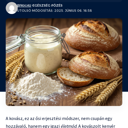
BFKH.HU
EGÉSZSÉG
FŐZÉS
UTOLSÓ MÓDOSÍTÁS: 2025. JÚNIUS 06. 16:58
A kovász, ez az ősi erjesztési módszer, nem csupán egy
hozzávaló, hanem egy igazi
életmód
. A kovászolt kenyér