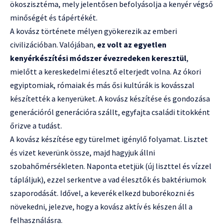
ökoszisztéma, mely jelentősen befolyásolja a kenyér végső
minőségét és tápértékét.
A kovász története mélyen gyökerezik az emberi
civilizációban. Valójában,
ez volt az egyetlen
kenyérkészítési módszer évezredeken keresztül
,
mielőtt a kereskedelmi élesztő elterjedt volna. Az ókori
egyiptomiak, rómaiak és más ősi kultúrák is kovásszal
készítették a kenyerüket. A kovász készítése és gondozása
generációról generációra szállt, egyfajta családi titokként
őrizve a tudást.
A kovász készítése egy türelmet igénylő folyamat. Lisztet
és vizet keverünk össze, majd hagyjuk állni
szobahőmérsékleten. Naponta etetjük (új liszttel és vízzel
tápláljuk), ezzel serkentve a vad élesztők és baktériumok
szaporodását. Idővel, a keverék elkezd buborékozni és
növekedni, jelezve, hogy a kovász aktív és készen áll a
felhasználásra.