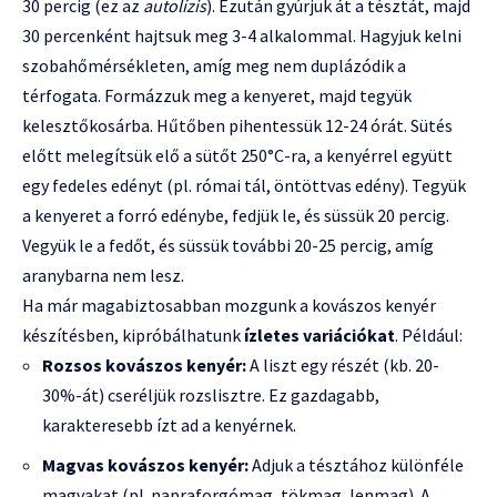
30 percig (ez az
autolízis
). Ezután gyúrjuk át a tésztát, majd
30 percenként hajtsuk meg 3-4 alkalommal. Hagyjuk kelni
szobahőmérsékleten, amíg meg nem duplázódik a
térfogata. Formázzuk meg a kenyeret, majd tegyük
kelesztőkosárba. Hűtőben pihentessük 12-24 órát. Sütés
előtt melegítsük elő a sütőt 250°C-ra, a kenyérrel együtt
egy fedeles edényt (pl. római tál, öntöttvas edény). Tegyük
a kenyeret a forró edénybe, fedjük le, és süssük 20 percig.
Vegyük le a fedőt, és süssük további 20-25 percig, amíg
aranybarna nem lesz.
Ha már magabiztosabban mozgunk a kovászos kenyér
készítésben, kipróbálhatunk
ízletes variációkat
. Például:
Rozsos kovászos kenyér:
A liszt egy részét (kb. 20-
30%-át) cseréljük rozslisztre. Ez gazdagabb,
karakteresebb ízt ad a kenyérnek.
Magvas kovászos kenyér:
Adjuk a tésztához különféle
magvakat (pl. napraforgómag, tökmag, lenmag). A