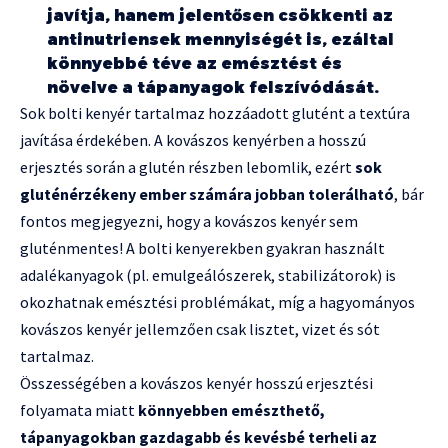
javítja, hanem jelentősen csökkenti az
antinutriensek mennyiségét is, ezáltal
könnyebbé téve az emésztést és
növelve a tápanyagok felszívódását.
Sok bolti kenyér tartalmaz hozzáadott glutént a textúra
javítása érdekében. A kovászos kenyérben a hosszú
erjesztés során a glutén részben lebomlik, ezért
sok
gluténérzékeny ember számára jobban tolerálható
, bár
fontos megjegyezni, hogy a kovászos kenyér sem
gluténmentes! A bolti kenyerekben gyakran használt
adalékanyagok (pl. emulgeálószerek, stabilizátorok) is
okozhatnak emésztési problémákat, míg a hagyományos
kovászos kenyér jellemzően csak lisztet, vizet és sót
tartalmaz.
Összességében a kovászos kenyér hosszú erjesztési
folyamata miatt
könnyebben emészthető,
tápanyagokban gazdagabb és kevésbé terheli az