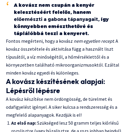
A kovász nem csupán a kenyér
kelesztéséért felelős, hanem
előemészti a gabona tápanyagait
, így
könnyebben emészthetővé és
táplálóbbá teszi a kenyeret.
Fontos megérteni, hogy a kovász
nem egyetlen recept
. A
kovász összetétele és aktivitása függ a használt liszt
típusától, a víz minőségétől, a hőmérséklettől és a
környezetben található mikroorganizmusoktól. Ezáltal
minden kovász egyedi és különleges.
A kovász készítésének alapjai:
Lépésről lépésre
A kovász készítése nem ördöngösség, de türelmet és
odafigyelést igényel. A siker kulcsa a rendszeresség és a
megfelelő alapanyagok. Kezdjük is el!
Az első nap:
Szükséged lesz 50 gramm teljes kiőrlésű
rozslisztre (vagy búzalisztre, de a rozs jobban beindul)