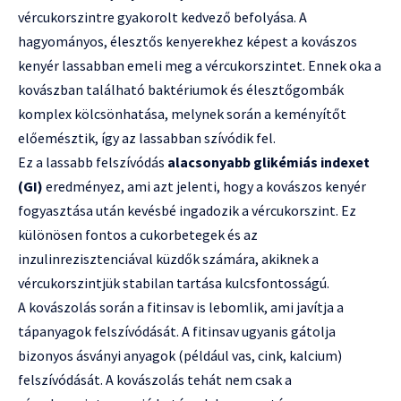
vércukorszintre gyakorolt kedvező befolyása. A
hagyományos, élesztős kenyerekhez képest a kovászos
kenyér lassabban emeli meg a vércukorszintet. Ennek oka a
kovászban található baktériumok és élesztőgombák
komplex kölcsönhatása, melynek során a keményítőt
előemésztik, így az lassabban szívódik fel.
Ez a lassabb felszívódás
alacsonyabb glikémiás indexet
(GI)
eredményez, ami azt jelenti, hogy a kovászos kenyér
fogyasztása után kevésbé ingadozik a vércukorszint. Ez
különösen fontos a cukorbetegek és az
inzulinrezisztenciával küzdők számára, akiknek a
vércukorszintjük stabilan tartása kulcsfontosságú.
A kovászolás során a fitinsav is lebomlik, ami javítja a
tápanyagok felszívódását. A fitinsav ugyanis gátolja
bizonyos ásványi anyagok (például vas, cink, kalcium)
felszívódását. A kovászolás tehát nem csak a