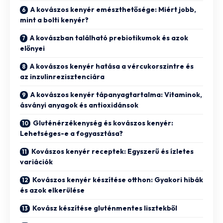
A kovászos kenyér emészthetősége: Miért jobb,
mint a bolti kenyér?
A kovászban található prebiotikumok és azok
előnyei
A kovászos kenyér hatása a vércukorszintre és
az inzulinrezisztenciára
A kovászos kenyér tápanyagtartalma: Vitaminok,
ásványi anyagok és antioxidánsok
Gluténérzékenység és kovászos kenyér:
Lehetséges-e a fogyasztása?
Kovászos kenyér receptek: Egyszerű és ízletes
variációk
Kovászos kenyér készítése otthon: Gyakori hibák
és azok elkerülése
Kovász készítése gluténmentes lisztekből