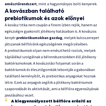
emésztőrendszert
, mint a hagyományos bolti kenyerek.
A kovászban található
prebiotikumok és azok előnyei
A kovász titka nem csupán a finom ízben rejlik, hanem az
egészségre gyakorolt jótékony hatásaiban is. A kovászos
kenyér
prebiotikumokban gazdag
, melyek kulcsszerepet
játszanak bélflóránk egészségének megőrzésében.
A prebiotikumok olyan nem emészthető rostok, melyek
táplálékul szolgálnak a bélrendszerünkben élő jótékony
baktériumoknak. A kovászolási folyamat során a
baktériumok és élesztőgombák lebontják a gabonában
található keményítőt, és prebiotikus anyagokat hoznak
létre. Ezek az anyagok segítik a jótékony baktériumok
szaporodását és aktivitását, ami a bélflóra egyensúlyának
javulásához vezet.
A kiegyensúlyozott bélflóra erősíti az