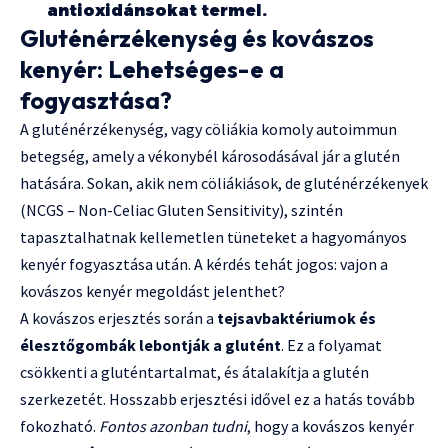
antioxidánsokat termel.
Gluténérzékenység és kovászos
kenyér: Lehetséges-e a
fogyasztása?
A gluténérzékenység, vagy cöliákia komoly autoimmun
betegség, amely a vékonybél károsodásával jár a glutén
hatására. Sokan, akik nem cöliákiások, de gluténérzékenyek
(NCGS – Non-Celiac Gluten Sensitivity), szintén
tapasztalhatnak kellemetlen tüneteket a hagyományos
kenyér fogyasztása után. A kérdés tehát jogos: vajon a
kovászos kenyér megoldást jelenthet?
A kovászos erjesztés során a
tejsavbaktériumok és
élesztőgombák lebontják a glutént
. Ez a folyamat
csökkenti a gluténtartalmat, és átalakítja a glutén
szerkezetét. Hosszabb erjesztési idővel ez a hatás tovább
fokozható.
Fontos azonban tudni
, hogy a kovászos kenyér