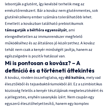
lebontják a glutént, így kevésbé terhelik meg az
emésztőrendszert. Bár a kovász nem gluténmentes, sok
gluténérzékeny ember számára tolerálhatóbb lehet.
Emellett a kovászban található prebiotikumok
támogatják a bélflóra egyensúlyát
, ami
elengedhetetlen az immunrendszer megfelelő
működéséhez és az általános jó közérzethez. A kovász
tehát nem csak a kenyér minőségét javítja, hanem az
egészségedre is pozitív hatással van.
Mi is pontosan a kovász? – A
definíció és a történeti áttekintés
A kovász, röviden összefoglalva, egy
élő kultúra
, mely vad
élesztőkből és tejsavbaktériumokból áll. Ez a szimbiotikus
közösség felelős a kenyér tésztájának megkelesztéséért és
a jellegzetes, enyhén savanykás ízért. Nem csupán egy
egyszerű élesztőhelyettesítő, hanem egy komplex