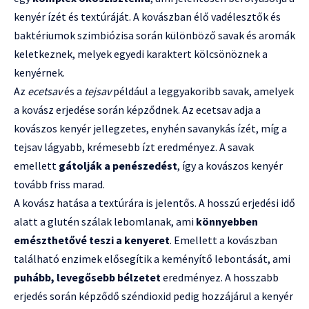
kenyér ízét és textúráját. A kovászban élő vadélesztők és
baktériumok szimbiózisa során különböző savak és aromák
keletkeznek, melyek egyedi karaktert kölcsönöznek a
kenyérnek.
Az
ecetsav
és a
tejsav
például a leggyakoribb savak, amelyek
a kovász erjedése során képződnek. Az ecetsav adja a
kovászos kenyér jellegzetes, enyhén savanykás ízét, míg a
tejsav lágyabb, krémesebb ízt eredményez. A savak
emellett
gátolják a penészedést
, így a kovászos kenyér
tovább friss marad.
A kovász hatása a textúrára is jelentős. A hosszú erjedési idő
alatt a glutén szálak lebomlanak, ami
könnyebben
emészthetővé teszi a kenyeret
. Emellett a kovászban
található enzimek elősegítik a keményítő lebontását, ami
puhább, levegősebb bélzetet
eredményez. A hosszabb
erjedés során képződő széndioxid pedig hozzájárul a kenyér