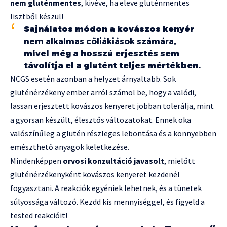
nem gluténmentes
, kivéve, ha eleve gluténmentes
lisztből készül!
Sajnálatos módon a kovászos kenyér
nem alkalmas cöliákiások számára
,
mivel még a hosszú erjesztés sem
távolítja el a glutént teljes mértékben.
NCGS esetén azonban a helyzet árnyaltabb. Sok
gluténérzékeny ember arról számol be, hogy a valódi,
lassan erjesztett kovászos kenyeret jobban tolerálja, mint
a gyorsan készült, élesztős változatokat. Ennek oka
valószínűleg a glutén részleges lebontása és a könnyebben
emészthető anyagok keletkezése.
Mindenképpen
orvosi konzultáció javasolt
, mielőtt
gluténérzékenyként kovászos kenyeret kezdenél
fogyasztani. A reakciók egyéniek lehetnek, és a tünetek
súlyossága változó. Kezdd kis mennyiséggel, és figyeld a
tested reakcióit!