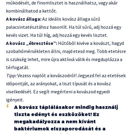
működését, de finomlisztet is használhatsz, vagy akár
kombinálhatod a kettőt.
A kovász állaga:
Az ideális kovász állaga sűrű
palacsintatésztához hasonlít. Ha túl sűrű, adj hozzá egy
kevés vizet. Ha túl híg, adj hozzá egy kevés lisztet.
A kovász „ébresztése”:
Hűtőből kivéve a kovászt, hagyd
szobahőmérsékleten állni, majd etesd meg. Több etetésre
is szükség lehet, mire újra aktívvá válik és megduplázza a
térfogatát.
Tipp:
Vezess naplót a kovászodról! Jegyezd fel az etetések
időpontját, az arányokat, a liszt típusát és a kovász
viselkedését. Ez segít megérteni a kovászod egyedi
igényeit.
A kovász táplálásakor mindig használj
tiszta edényt és eszközöket! Ez
megakadályozza a nem kívánt
baktériumok elszaporodását és a