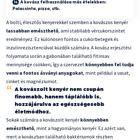
A kovász felhasználása más ételekben:
Palacsinta, pizza, stb.
A bolti, élesztős kenyerekkel szemben a kovászos kenyér
lassabban emészthető
, ami stabilabb vércukorszintet
eredményez. Ez különösen fontos a cukorbetegek és
inzulinrezisztenciával küzdők számára. A kovász erjesztési
folyamata során a gabonában található fitinsav
mennyisége csökken, így a szervezet
könnyebben fel tudja
venni a fontos ásványi anyagokat
, mint például a vasat,
cinket és magnéziumot.
A kovászolt kenyér nem csupán
finomabb, hanem táplálóbb is,
hozzájárulva az egészségesebb
életmódhoz.
Sokak számára a kovászolt kenyér
könnyebben
emészthető
, mint a hagyományos kenyér. Ez azért van,
mert a kovászban található baktériumok részben