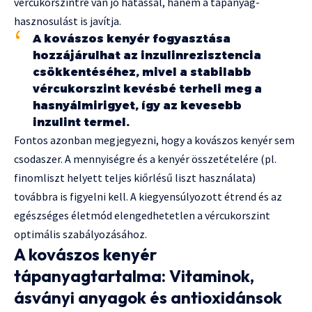
vércukorszintre van jó hatással, hanem a tápanyag-
hasznosulást is javítja.
A kovászos kenyér fogyasztása
hozzájárulhat az inzulinrezisztencia
csökkentéséhez, mivel a stabilabb
vércukorszint kevésbé terheli meg a
hasnyálmirigyet, így az kevesebb
inzulint termel.
Fontos azonban megjegyezni, hogy a kovászos kenyér sem
csodaszer. A mennyiségre és a kenyér összetételére (pl.
finomliszt helyett teljes kiőrlésű liszt használata)
továbbra is figyelni kell. A kiegyensúlyozott étrend és az
egészséges életmód elengedhetetlen a vércukorszint
optimális szabályozásához.
A kovászos kenyér
tápanyagtartalma: Vitaminok,
ásványi anyagok és antioxidánsok