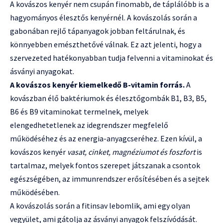
A kovászos kenyér nem csupán finomabb, de táplálóbb is a
hagyományos élesztős kenyérnél. A kovászolás során a
gabonában rejlő tápanyagok jobban feltárulnak, és
könnyebben emészthetővé válnak. Ez azt jelenti, hogy a
szervezeted hatékonyabban tudja felvenni a vitaminokat és
ásványi anyagokat.
A kovászos kenyér kiemelkedő B-vitamin forrás.
A
kovászban élő baktériumok és élesztőgombák B1, B3, B5,
B6 és B9 vitaminokat termelnek, melyek
elengedhetetlenek az idegrendszer megfelelő
működéséhez és az energia-anyagcseréhez. Ezen kívül, a
kovászos kenyér
vasat, cinket, magnéziumot és foszfort
is
tartalmaz, melyek fontos szerepet játszanak a csontok
egészségében, az immunrendszer erősítésében és a sejtek
működésében.
A kovászolás során a fitinsav lebomlik, ami egy olyan
vegyület, ami gátolja az ásványi anyagok felszívódását.