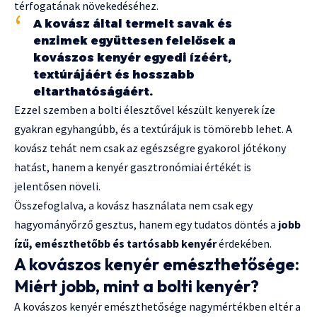
térfogatának növekedéséhez.
A kovász által termelt savak és
enzimek együttesen felelősek a
kovászos kenyér egyedi ízéért,
textúrájáért és hosszabb
eltarthatóságáért.
Ezzel szemben a bolti élesztővel készült kenyerek íze
gyakran egyhangúbb, és a textúrájuk is tömörebb lehet. A
kovász tehát nem csak az egészségre gyakorol jótékony
hatást, hanem a kenyér gasztronómiai értékét is
jelentősen növeli.
Összefoglalva, a kovász használata nem csak egy
hagyományőrző gesztus, hanem egy tudatos döntés a
jobb
ízű, emészthetőbb és tartósabb kenyér
érdekében.
A kovászos kenyér emészthetősége:
Miért jobb, mint a bolti kenyér?
A kovászos kenyér emészthetősége nagymértékben eltér a