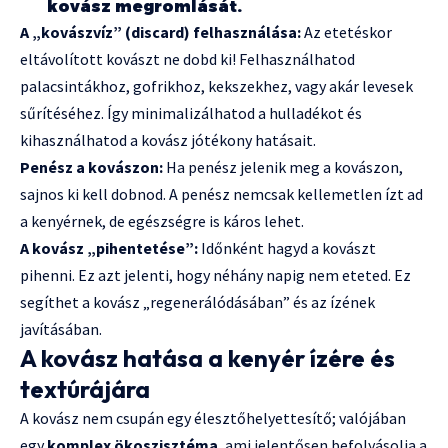
kovász megromlását.
A „kovászvíz” (discard) felhasználása:
Az etetéskor
eltávolított kovászt ne dobd ki! Felhasználhatod
palacsintákhoz, gofrikhoz, kekszekhez, vagy akár levesek
sűrítéséhez. Így minimalizálhatod a hulladékot és
kihasználhatod a kovász jótékony hatásait.
Penész a kovászon:
Ha penész jelenik meg a kovászon,
sajnos ki kell dobnod. A penész nemcsak kellemetlen ízt ad
a kenyérnek, de egészségre is káros lehet.
A kovász „pihentetése”:
Időnként hagyd a kovászt
pihenni. Ez azt jelenti, hogy néhány napig nem eteted. Ez
segíthet a kovász „regenerálódásában” és az ízének
javításában.
A kovász hatása a kenyér ízére és
textúrájára
A kovász nem csupán egy élesztőhelyettesítő; valójában
egy
komplex ökoszisztéma
, ami jelentősen befolyásolja a