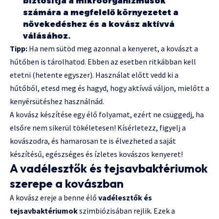
biztosítja a mikroorganizmusok
számára a megfelelő környezetet a
növekedéshez és a kovász aktívvá
válásához.
Tipp:
Ha nem sütöd meg azonnal a kenyeret, a kovászt a
hűtőben is tárolhatod. Ebben az esetben ritkábban kell
etetni (hetente egyszer). Használat előtt vedd ki a
hűtőből, etesd meg és hagyd, hogy aktívvá váljon, mielőtt a
kenyérsütéshez használnád.
A kovász készítése egy élő folyamat, ezért ne csüggedj, ha
elsőre nem sikerül tökéletesen! Kísérletezz, figyelj a
kovászodra, és hamarosan te is élvezheted a saját
készítésű, egészséges és ízletes kovászos kenyeret!
A vadélesztők és tejsavbaktériumok
szerepe a kovászban
A kovász ereje a benne élő
vadélesztők és
tejsavbaktériumok
szimbiózisában rejlik. Ezek a