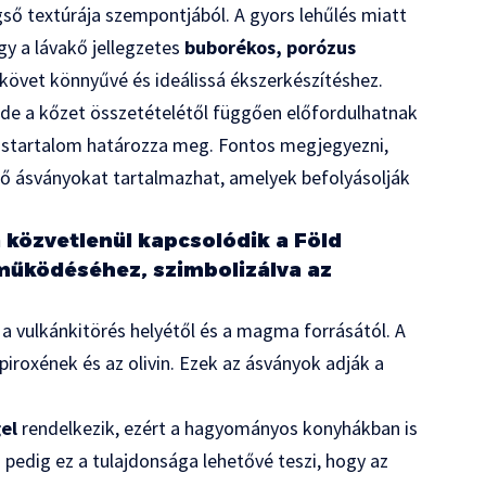
ső textúrája szempontjából. A gyors lehűlés miatt
gy a lávakő jellegzetes
buborékos, porózus
vakövet könnyűvé és ideálissá ékszerkészítéshez.
, de a kőzet összetételétől függően előfordulhatnak
vastartalom határozza meg. Fontos megjegyezni,
ző ásványokat tartalmazhat, amelyek befolyásolják
 közvetlenül kapcsolódik a Föld
 működéséhez, szimbolizálva az
a vulkánkitörés helyétől és a magma forrásától. A
piroxének és az olivin. Ezek az ásványok adják a
el
rendelkezik, ezért a hagyományos konyhákban is
 pedig ez a tulajdonsága lehetővé teszi, hogy az