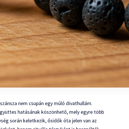
eszánsza nem csupán egy múló divathullám.
s együttes hatásának köszönhető, mely egyre több
ség során keletkezik, ősidők óta jelen van az