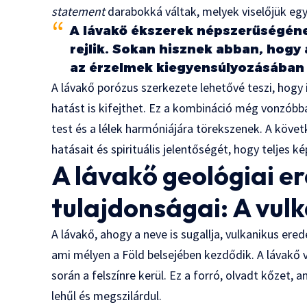
statement
darabokká váltak, melyek viselőjük egy
A lávakő ékszerek népszerűségének
rejlik. Sokan hisznek abban, hogy 
az érzelmek kiegyensúlyozásában 
A lávakő porózus szerkezete lehetővé teszi, hogy 
hatást is kifejthet. Ez a kombináció még vonzóbb
test és a lélek harmóniájára törekszenek. A követ
hatásait és spirituális jelentőségét, hogy teljes k
A lávakő geológiai e
tulajdonságai: A vulk
A lávakő, ahogy a neve is sugallja, vulkanikus er
ami mélyen a Föld belsejében kezdődik. A lávakő 
során a felszínre kerül. Ez a forró, olvadt kőzet, 
lehűl és megszilárdul.