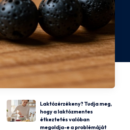
Laktózérzékeny? Tudja meg,
hogy a laktózmentes
étkeztetés valóban
megoldja-e a problémáját