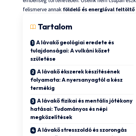
emberiség történetében. Őseink nem csupán eszköz
felismerve annak
földelő és energiával feltölt
Tartalom
A lávakő geológiai eredete és
tulajdonságai: A vulkáni kőzet
születése
A lávakő ékszerek készítésének
folyamata: A nyersanyagtól a kész
termékig
A lávakő fizikai és mentális jótékony
hatásai: Tudományos és népi
megközelítések
A lávakő stresszoldó és szorongás