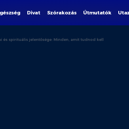
gészség
Divat
Szórakozás
Útmutatók
Uta
i és spirituális jelentősége: Minden, amit tudnod kell