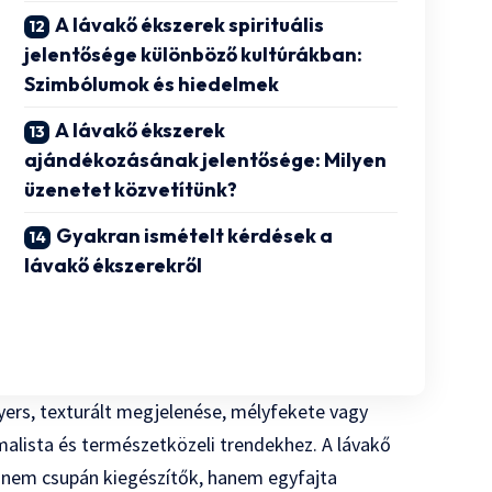
A lávakő ékszerek spirituális
jelentősége különböző kultúrákban:
Szimbólumok és hiedelmek
A lávakő ékszerek
ajándékozásának jelentősége: Milyen
üzenetet közvetítünk?
Gyakran ismételt kérdések a
lávakő ékszerekről
Nyers, texturált megjelenése, mélyfekete vagy
malista és természetközeli trendekhez. A lávakő
y nem csupán kiegészítők, hanem egyfajta