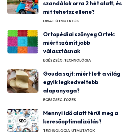
szandálok orra 2 hét alatt, és
mit tehetsz ellene?
DIVAT
ÚTMUTATÓK
Ortopédiai szőnyeg Ortek:
miért számít jobb
választásnak
EGÉSZSÉG
TECHNOLÓGIA
Gouda sajt: miért lett a világ
egyik legkedveltebb
alapanyaga?
EGÉSZSÉG
FŐZÉS
Mennyi idő alatt térül meg a
keresőoptimalizálás?
TECHNOLÓGIA
ÚTMUTATÓK