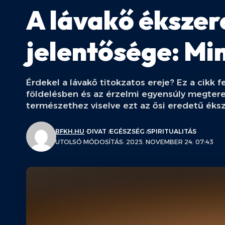
A lávakő ékszere
jelentősége: Mi
Érdekel a lávakő titokzatos ereje? Ez a cikk 
földelésben és az érzelmi egyensúly megtere
természethez viselve ezt az ősi eredetű éksz
BFKH.HU
DIVAT
EGÉSZSÉG
SPIRITUALITÁS
UTOLSÓ MÓDOSÍTÁS: 2025. NOVEMBER 24. 07:43