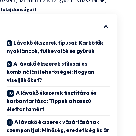
ként, hanem rituális tárgyként is használták,
ő tulajdonságait
.
Lávakő ékszerek típusai: Karkötők,
nyakláncok, fülbevalók és gyűrűk
A lávakő ékszerek stílusai és
kombinálási lehetőségei: Hogyan
viseljük őket?
A lávakő ékszerek tisztítása és
karbantartása: Tippek a hosszú
élettartamért
A lávakő ékszerek vásárlásának
szempontjai: Minőség, eredetiség és ár