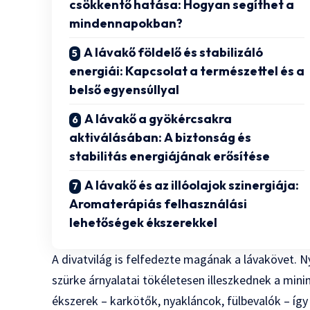
csökkentő hatása: Hogyan segíthet a
mindennapokban?
A lávakő földelő és stabilizáló
energiái: Kapcsolat a természettel és a
belső egyensúllyal
A lávakő a gyökércsakra
aktiválásában: A biztonság és
stabilitás energiájának erősítése
A lávakő és az illóolajok szinergiája:
Aromaterápiás felhasználási
lehetőségek ékszerekkel
A divatvilág is felfedezte magának a lávakövet. 
szürke árnyalatai tökéletesen illeszkednek a mini
ékszerek – karkötők, nyakláncok, fülbevalók – íg