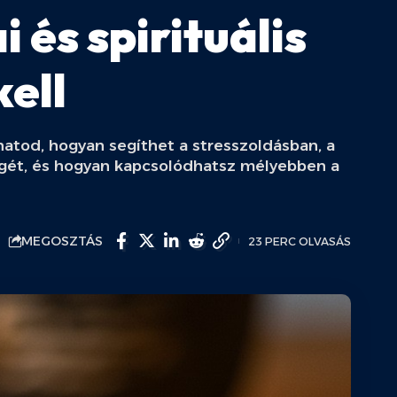
 és spirituális
kell
dhatod, hogyan segíthet a stresszoldásban, a
ségét, és hogyan kapcsolódhatsz mélyebben a
MEGOSZTÁS
23 PERC OLVASÁS