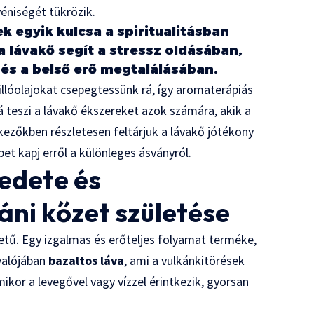
éniségét tükrözik.
 egyik kulcsa a spiritualitásban
a lávakő segít a stressz oldásában,
és a belső erő megtalálásában.
illóolajokat csepegtessünk rá, így aromaterápiás
á teszi a lávakő ékszereket azok számára, akik a
kezőkben részletesen feltárjuk a lávakő jótékony
épet kapj erről a különleges ásványról.
redete és
áni kőzet születése
edetű. Egy izgalmas és erőteljes folyamat terméke,
valójában
bazaltos láva
, ami a vulkánkitörések
amikor a levegővel vagy vízzel érintkezik, gyorsan