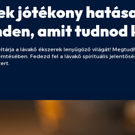
k jótékony hatásai
nden, amit tudnod 
feltárja a lávakő ékszerek lenyűgöző világát! Megtu
mtésében. Fedezd fel a lávakő spirituális jelentő
ert.