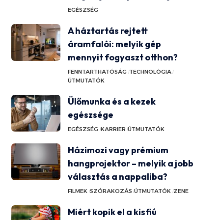
EGÉSZSÉG
A háztartás rejtett
áramfalói: melyik gép
mennyit fogyaszt otthon?
FENNTARTHATÓSÁG
TECHNOLÓGIA
ÚTMUTATÓK
Ülőmunka és a kezek
egészsége
EGÉSZSÉG
KARRIER
ÚTMUTATÓK
Házimozi vagy prémium
hangprojektor – melyik a jobb
választás a nappaliba?
FILMEK
SZÓRAKOZÁS
ÚTMUTATÓK
ZENE
Miért kopik el a kisfiú