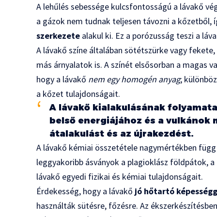
A lehűlés sebessége kulcsfontosságú a lávakő vég
a gázok nem tudnak teljesen távozni a kőzetből, í
szerkezete
alakul ki. Ez a porózusság teszi a lá
A lávakő színe általában sötétszürke vagy fekete
más árnyalatok is. A színét elsősorban a magas 
hogy a lávakő
nem egy homogén anyag
; különbö
a kőzet tulajdonságait.
A lávakő kialakulásának folyamata
belső energiájához és a vulkánok
átalakulást és az újrakezdést.
A lávakő kémiai összetétele nagymértékben függ 
leggyakoribb ásványok a plagioklász földpátok, a 
lávakő egyedi fizikai és kémiai tulajdonságait.
Érdekesség, hogy a lávakő
jó hőtartó képességg
használták sütésre, főzésre. Az ékszerkészítésben