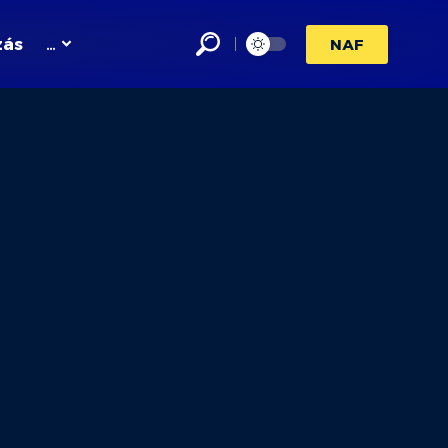
zás
…
NAF