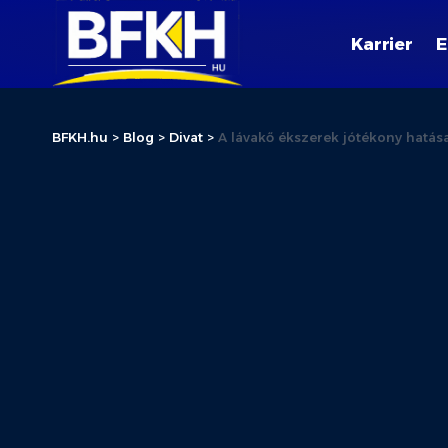
Karrier
E
BFKH.hu
>
Blog
>
Divat
>
A lávakő ékszerek jótékony hatása