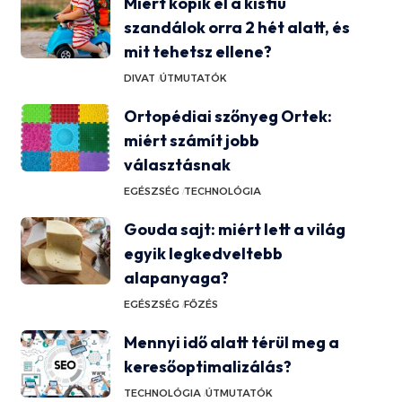
Miért kopik el a kisfiú
szandálok orra 2 hét alatt, és
mit tehetsz ellene?
DIVAT
ÚTMUTATÓK
Ortopédiai szőnyeg Ortek:
miért számít jobb
választásnak
EGÉSZSÉG
TECHNOLÓGIA
Gouda sajt: miért lett a világ
egyik legkedveltebb
alapanyaga?
EGÉSZSÉG
FŐZÉS
Mennyi idő alatt térül meg a
keresőoptimalizálás?
TECHNOLÓGIA
ÚTMUTATÓK