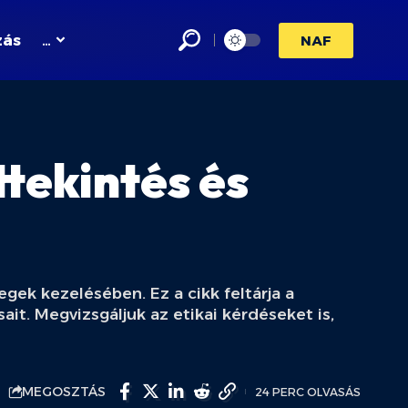
zás
…
NAF
tekintés és
gek kezelésében. Ez a cikk feltárja a
it. Megvizsgáljuk az etikai kérdéseket is,
MEGOSZTÁS
24 PERC OLVASÁS