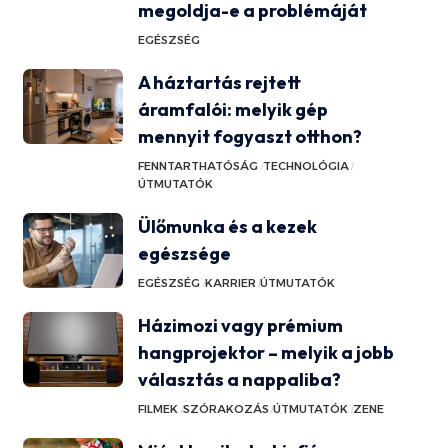
megoldja-e a problémáját
EGÉSZSÉG
A háztartás rejtett
áramfalói: melyik gép
mennyit fogyaszt otthon?
FENNTARTHATÓSÁG
TECHNOLÓGIA
ÚTMUTATÓK
Ülőmunka és a kezek
egészsége
EGÉSZSÉG
KARRIER
ÚTMUTATÓK
Házimozi vagy prémium
hangprojektor – melyik a jobb
választás a nappaliba?
FILMEK
SZÓRAKOZÁS
ÚTMUTATÓK
ZENE