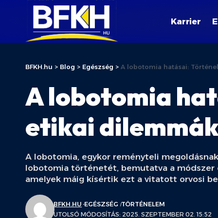
Karrier
E
BFKH.hu
>
Blog
>
Egészség
>
A lobotomia hatásai: Történe
A lobotomia hat
etikai dilemmá
A lobotomia, egykor reményteli megoldásnak hi
lobotomia történetét, bemutatva a módszer el
amelyek máig kísértik ezt a vitatott orvosi b
BFKH.HU
EGÉSZSÉG
TÖRTÉNELEM
UTOLSÓ MÓDOSÍTÁS: 2025. SZEPTEMBER 02. 15:52