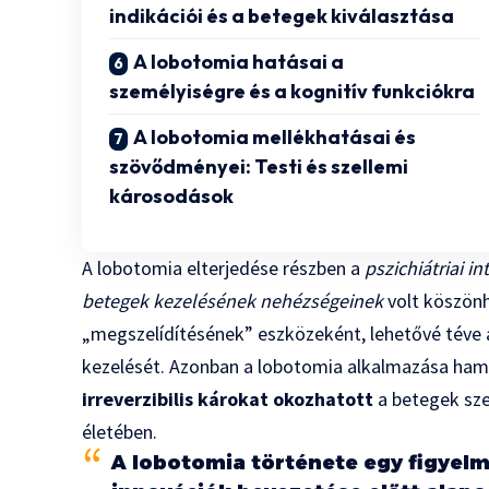
indikációi és a betegek kiválasztása
A lobotomia hatásai a
személyiségre és a kognitív funkciókra
A lobotomia mellékhatásai és
szövődményei: Testi és szellemi
károsodások
A lobotomia elterjedése részben a
pszichiátriai 
betegek kezelésének nehézségeinek
volt köszönh
„megszelídítésének” eszközeként, lehetővé téve
kezelését. Azonban a lobotomia alkalmazása hamar 
irreverzibilis károkat okozhatott
a betegek sze
életében.
A lobotomia története egy figyelm