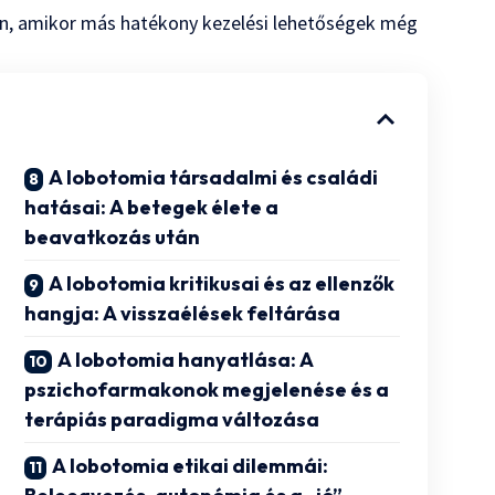
ben, amikor más hatékony kezelési lehetőségek még
A lobotomia társadalmi és családi
hatásai: A betegek élete a
beavatkozás után
A lobotomia kritikusai és az ellenzők
hangja: A visszaélések feltárása
A lobotomia hanyatlása: A
pszichofarmakonok megjelenése és a
terápiás paradigma változása
A lobotomia etikai dilemmái: