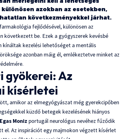
san mérlegelni kell a lehetséges
, különösen azokban az esetekben,
thatatlan következményekkel járhat.
farmakológia fejlődésével, különösen az
n következett be. Ezek a gyógyszerek kevésbé
 kínáltak kezelési lehetőséget a mentális
öröksége azonban máig él, emlékeztetve minket az
védelmére.
i gyökerei: Az
 kísérletei
ődött, amikor az elmegyógyászat még gyerekcipőben
betegségekkel küzdő betegek kezelésének hiányos
Egas Moniz
portugál neurológus nevéhez fűződik
 el. Az inspirációt egy majmokon végzett kísérlet