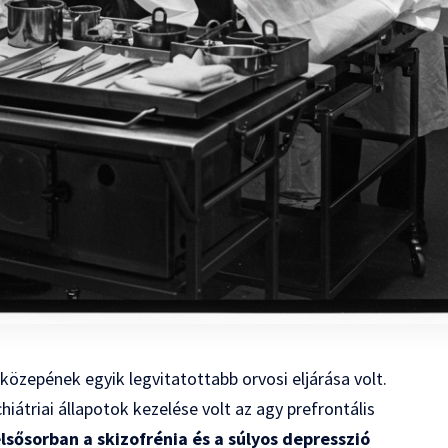
özepének egyik legvitatottabb orvosi eljárása volt.
hiátriai állapotok kezelése volt az agy prefrontális
lsősorban a skizofrénia és a súlyos depresszió