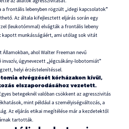
ette az állatok agresszivitását.
 a frontális lebenyben rögzült „idegi kapcsolatok”
hető. Az általa kifejlesztett eljárás során egy
zzel (leukotómmal) elvágták a frontális lebeny
t
kapott munkásságáért, ami utólag sok vitát
ült Államokban, ahol Walter Freeman nevű
 invazív, úgynevezett „jégcsákány-lobotomiát”
zett, helyi érzéstelenítéssel.
otomia elvégzését kórházakon kívül,
tkozás elszaporodásához vezetett.
Egyes betegeknél valóban csökkent az agresszivitás
ékhatások, mint például a személyiségváltozás, a
ság. Az eljárás etikai megítélése már a kezdetektől
árnak tartották.