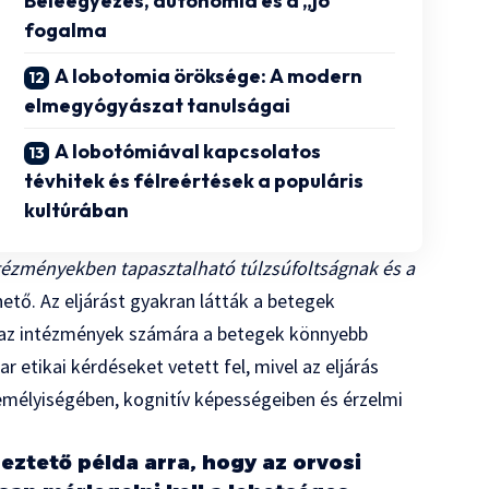
Beleegyezés, autonómia és a „jó”
fogalma
A lobotomia öröksége: A modern
elmegyógyászat tanulságai
A lobotómiával kapcsolatos
tévhitek és félreértések a populáris
kultúrában
intézményekben tapasztalható túlzsúfoltságnak és a
ető. Az eljárást gyakran látták a betegek
 az intézmények számára a betegek könnyebb
etikai kérdéseket vetett fel, mivel az eljárás
mélyiségében, kognitív képességeiben és érzelmi
eztető példa arra, hogy az orvosi