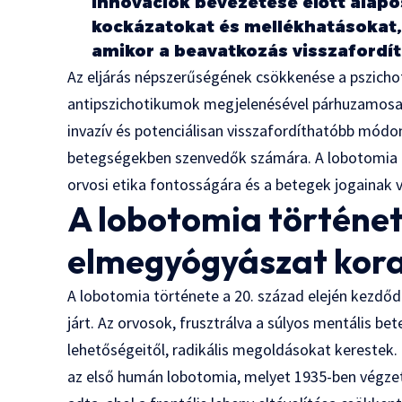
innovációk bevezetése előtt alapo
kockázatokat és mellékhatásokat
amikor a beavatkozás visszafordí
Az eljárás népszerűségének csökkenése a pszicho
antipszichotikumok megjelenésével párhuzamosa
invazív és potenciálisan visszafordíthatóbb módon
betegségekben szenvedők számára. A lobotomia 
orvosi etika fontosságára és a betegek jogainak 
A lobotomia történet
elmegyógyászat korai
A lobotomia története a 20. század elején kezd
járt. Az orvosok, frusztrálva a súlyos mentális 
lehetőségeitől, radikális megoldásokat kerestek.
az első humán lobotomia, melyet 1935-ben végzett