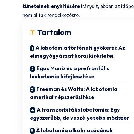
tüneteinek enyhítésére
irányult, abban az idő
nem álltak rendelkezésre.
Tartalom
A lobotomia történeti gyökerei: Az
elmegyógyászat korai kísérletei
Egas Moniz és a prefrontális
leukotomia kifejlesztése
Freeman és Watts: A lobotomia
amerikai népszerűsítése
A transzorbitális lobotomia: Egy
egyszerűbb, de veszélyesebb módszer
A lobotomia alkalmazásának