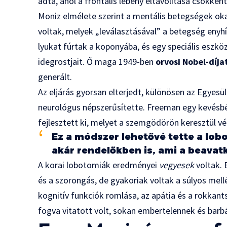
adta, ahol a frontális lebeny eltávolítása csökkent
Moniz elmélete szerint a mentális betegségek oka
voltak, melyek „leválasztásával” a betegség enyhít
lyukat fúrtak a koponyába, és egy speciális eszkö
idegrostjait. Ő maga 1949-ben
orvosi Nobel-díja
generált.
Az eljárás gyorsan elterjedt, különösen az Egyes
neurológus népszerűsítette. Freeman egy kevésbé
fejlesztett ki, melyet a szemgödörön keresztül vég
Ez a módszer lehetővé tette a lob
akár rendelőkben is, ami a beava
A korai lobotomiák eredményei
vegyesek
voltak. 
és a szorongás, de gyakoriak voltak a súlyos mell
kognitív funkciók romlása, az apátia és a rokkant
fogva vitatott volt, sokan embertelennek és barb