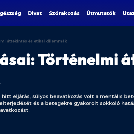
gészség
Divat
Szórakozás
Útmutatók
Uta
lmi áttekintés és etikai dilemmák
ásai: Történelmi át
k
tt eljárás, súlyos beavatkozás volt a mentális bete
terjedését és a betegekre gyakorolt sokkoló hatása
eavatkozást.