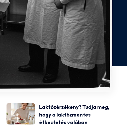
Laktózérzékeny? Tudja meg,
hogy a laktózmentes
étkeztetés valóban