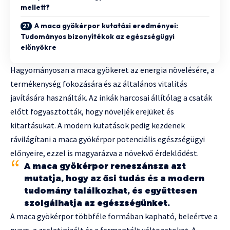
mellett?
A maca gyökérpor kutatási eredményei:
Tudományos bizonyítékok az egészségügyi
előnyökre
Hagyományosan a maca gyökeret az energia növelésére, a
termékenység fokozására és az általános vitalitás
javítására használták. Az inkák harcosai állítólag a csaták
előtt fogyasztották, hogy növeljék erejüket és
kitartásukat. A modern kutatások pedig kezdenek
rávilágítani a maca gyökérpor potenciális egészségügyi
előnyeire, ezzel is magyarázva a növekvő érdeklődést.
A maca gyökérpor reneszánsza azt
mutatja, hogy az ősi tudás és a modern
tudomány találkozhat, és együttesen
szolgálhatja az egészségünket.
A maca gyökérpor többféle formában kapható, beleértve a
nyers, a zselatinizált és a fermentált változatokat. A