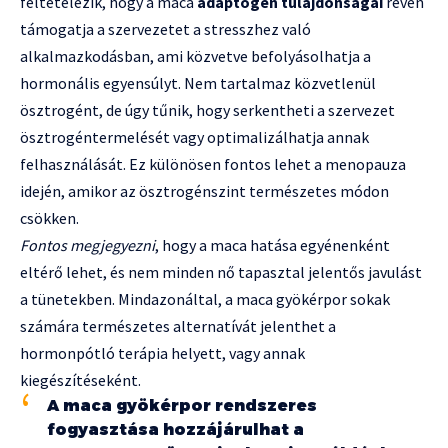
feltételezik, hogy a maca
adaptogén tulajdonságai
révén
támogatja a szervezetet a stresszhez való
alkalmazkodásban, ami közvetve befolyásolhatja a
hormonális egyensúlyt. Nem tartalmaz közvetlenül
ösztrogént, de úgy tűnik, hogy serkentheti a szervezet
ösztrogéntermelését vagy optimalizálhatja annak
felhasználását. Ez különösen fontos lehet a menopauza
idején, amikor az ösztrogénszint természetes módon
csökken.
Fontos megjegyezni
, hogy a maca hatása egyénenként
eltérő lehet, és nem minden nő tapasztal jelentős javulást
a tünetekben. Mindazonáltal, a maca gyökérpor sokak
számára természetes alternatívát jelenthet a
hormonpótló terápia helyett, vagy annak
kiegészítéseként.
A maca gyökérpor rendszeres
fogyasztása hozzájárulhat a