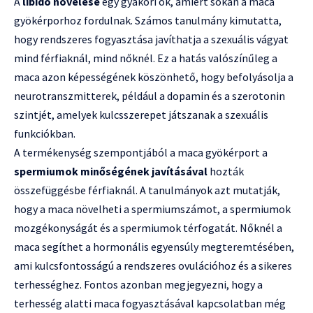
A
libidó növelése
egy gyakori ok, amiért sokan a maca
gyökérporhoz fordulnak. Számos tanulmány kimutatta,
hogy rendszeres fogyasztása javíthatja a szexuális vágyat
mind férfiaknál, mind nőknél. Ez a hatás valószínűleg a
maca azon képességének köszönhető, hogy befolyásolja a
neurotranszmitterek, például a dopamin és a szerotonin
szintjét, amelyek kulcsszerepet játszanak a szexuális
funkciókban.
A termékenység szempontjából a maca gyökérport a
spermiumok minőségének javításával
hozták
összefüggésbe férfiaknál. A tanulmányok azt mutatják,
hogy a maca növelheti a spermiumszámot, a spermiumok
mozgékonyságát és a spermiumok térfogatát. Nőknél a
maca segíthet a hormonális egyensúly megteremtésében,
ami kulcsfontosságú a rendszeres ovulációhoz és a sikeres
terhességhez. Fontos azonban megjegyezni, hogy a
terhesség alatti maca fogyasztásával kapcsolatban még