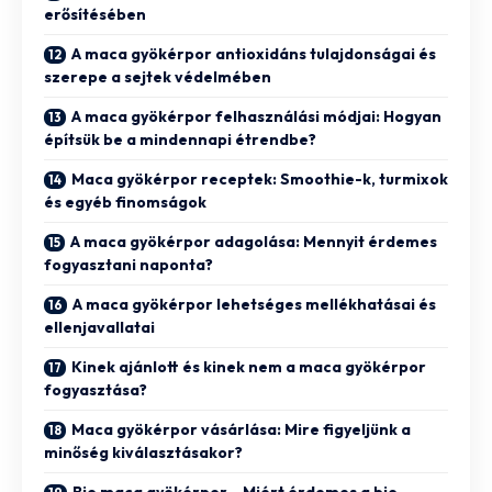
erősítésében
A maca gyökérpor antioxidáns tulajdonságai és
szerepe a sejtek védelmében
A maca gyökérpor felhasználási módjai: Hogyan
építsük be a mindennapi étrendbe?
Maca gyökérpor receptek: Smoothie-k, turmixok
és egyéb finomságok
A maca gyökérpor adagolása: Mennyit érdemes
fogyasztani naponta?
A maca gyökérpor lehetséges mellékhatásai és
ellenjavallatai
Kinek ajánlott és kinek nem a maca gyökérpor
fogyasztása?
Maca gyökérpor vásárlása: Mire figyeljünk a
minőség kiválasztásakor?
Bio maca gyökérpor – Miért érdemes a bio