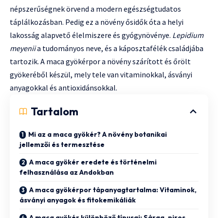
népszerűségnek örvend a modern egészségtudatos
táplálkozásban. Pedig ez a növény ősidők óta a helyi
lakosság alapvető élelmiszere és gyógynövénye.
Lepidium
meyenii
a tudományos neve, és a káposztafélék családjába
tartozik. A maca gyökérpor a növény szárított és őrölt
gyökeréből készül, mely tele van vitaminokkal, ásványi
anyagokkal és antioxidánsokkal.
Tartalom
Mi az a maca gyökér? A növény botanikai
jellemzői és termesztése
A maca gyökér eredete és történelmi
felhasználása az Andokban
A maca gyökérpor tápanyagtartalma: Vitaminok,
ásványi anyagok és fitokemikáliák
A maca gyökér különböző típusai: Sárga, piros,