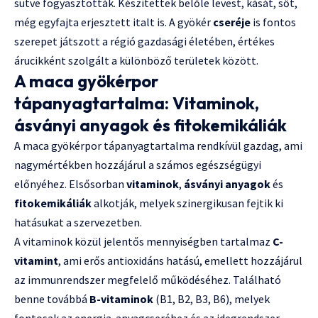
sütve fogyasztották. Készítettek belőle levest, kását, sőt,
még egyfajta erjesztett italt is. A gyökér
cseréje
is fontos
szerepet játszott a régió gazdasági életében, értékes
árucikként szolgált a különböző területek között.
A maca gyökérpor
tápanyagtartalma: Vitaminok,
ásványi anyagok és fitokemikáliák
A maca gyökérpor tápanyagtartalma rendkívül gazdag, ami
nagymértékben hozzájárul a számos egészségügyi
előnyéhez. Elsősorban
vitaminok
,
ásványi anyagok
és
fitokemikáliák
alkotják, melyek szinergikusan fejtik ki
hatásukat a szervezetben.
A vitaminok közül jelentős mennyiségben tartalmaz
C-
vitamint
, ami erős antioxidáns hatású, emellett hozzájárul
az immunrendszer megfelelő működéséhez. Található
benne továbbá
B-vitaminok
(B1, B2, B3, B6), melyek
fontosak az energia-anyagcseréhez és az idegrendszer