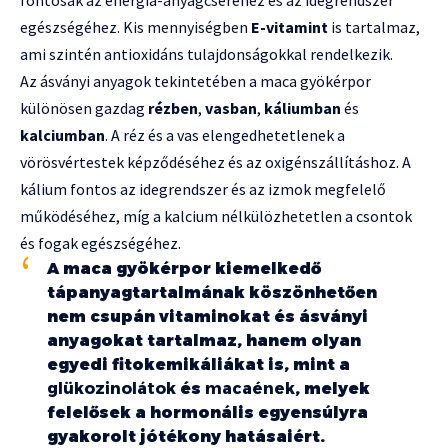
egészségéhez. Kis mennyiségben
E-vitamint
is tartalmaz,
ami szintén antioxidáns tulajdonságokkal rendelkezik.
Az ásványi anyagok tekintetében a maca gyökérpor
különösen gazdag
rézben
,
vasban
,
káliumban
és
kalciumban
. A réz és a vas elengedhetetlenek a
vörösvértestek képződéséhez és az oxigénszállításhoz. A
kálium fontos az idegrendszer és az izmok megfelelő
működéséhez, míg a kalcium nélkülözhetetlen a csontok
és fogak egészségéhez.
A maca gyökérpor kiemelkedő
tápanyagtartalmának köszönhetően
nem csupán vitaminokat és ásványi
anyagokat tartalmaz, hanem olyan
egyedi fitokemikáliákat is, mint a
glükozinolátok
és
macaének
, melyek
felelősek a hormonális egyensúlyra
gyakorolt jótékony hatásaiért.