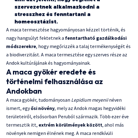
szervezetnek alkalmazkodni a
stresszhez és fenntartani a
homeosztázist.
A maca termesztése hagyományosan kézzel történik, és
nagy hangsúlyt fektetnek a
fenntartható gazdálkodási
módszerekre
, hogy megőrizzék a talaj termékenységét és
a biodiverzitást. A maca termesztése egy szerves része az
Andok kultúrájának és hagyományainak.
A maca gyökér eredete és
történelmi felhasználása az
Andokban
A maca gyökér, tudományosan
Lepidium meyenii
néven
ismert, egy
ősi növény
, mely az Andok magas hegyvidéki
területeiről, elsősorban Peruból származik. Több ezer éve
termesztik itt,
extrém körülmények között
, ahol más
növények nemigen élnének meg. A maca rendkívüli