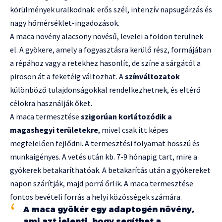
körülmények uralkodnak: erős szél, intenzív napsugárzás és
nagy hőmérséklet-ingadozások.
A maca növény alacsony növésű, levelei a földön terülnek
el. A gyökere, amely a fogyasztásra kerülő rész, formájában
a répához vagy a retekhez hasonlít, de színe a sárgától a
piroson át a feketéig változhat. A
színváltozatok
különböző tulajdonságokkal rendelkezhetnek, és eltérő
célokra használják őket.
A maca termesztése
szigorúan korlátozódik a
magashegyi területekre
, mivel csak itt képes
megfelelően fejlődni. A termesztési folyamat hosszú és
munkaigényes. A vetés után kb. 7-9 hónapig tart, mire a
gyökerek betakaríthatóak. A betakarítás után a gyökereket
napon szárítják, majd porrá őrlik. A maca termesztése
fontos bevételi forrás a helyi közösségek számára.
A maca gyökér egy adaptogén növény,
ami azt jelenti, hogy segíthet a