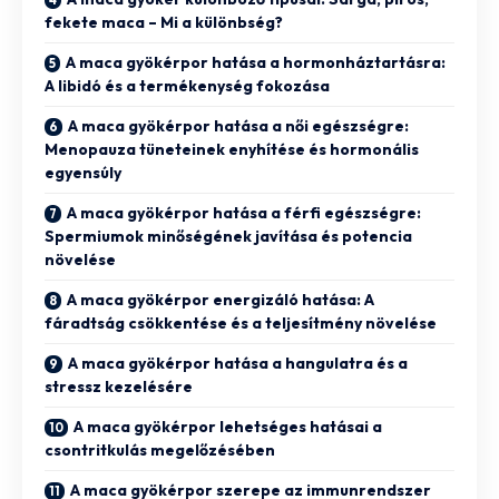
fekete maca – Mi a különbség?
A maca gyökérpor hatása a hormonháztartásra:
A libidó és a termékenység fokozása
A maca gyökérpor hatása a női egészségre:
Menopauza tüneteinek enyhítése és hormonális
egyensúly
A maca gyökérpor hatása a férfi egészségre:
Spermiumok minőségének javítása és potencia
növelése
A maca gyökérpor energizáló hatása: A
fáradtság csökkentése és a teljesítmény növelése
A maca gyökérpor hatása a hangulatra és a
stressz kezelésére
A maca gyökérpor lehetséges hatásai a
csontritkulás megelőzésében
A maca gyökérpor szerepe az immunrendszer