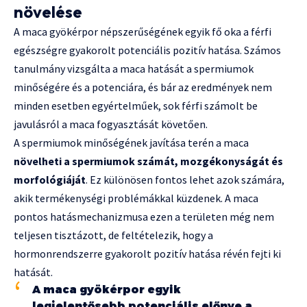
növelése
A maca gyökérpor népszerűségének egyik fő oka a férfi
egészségre gyakorolt potenciális pozitív hatása. Számos
tanulmány vizsgálta a maca hatását a spermiumok
minőségére és a potenciára, és bár az eredmények nem
minden esetben egyértelműek, sok férfi számolt be
javulásról a maca fogyasztását követően.
A spermiumok minőségének javítása terén a maca
növelheti a spermiumok számát, mozgékonyságát és
morfológiáját
. Ez különösen fontos lehet azok számára,
akik termékenységi problémákkal küzdenek. A maca
pontos hatásmechanizmusa ezen a területen még nem
teljesen tisztázott, de feltételezik, hogy a
hormonrendszerre gyakorolt pozitív hatása révén fejti ki
hatását.
A maca gyökérpor egyik
legjelentősebb potenciális előnye a