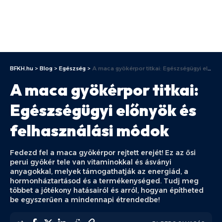
BFKH.hu
>
Blog
>
Egészség
>
A maca gyökérpor titkai: Egészségügyi előnyök és felhasználási módok
A maca gyökérpor titkai:
Egészségügyi előnyök és
felhasználási módok
Fedezd fel a maca gyökérpor rejtett erejét! Ez az ősi
perui gyökér tele van vitaminokkal és ásványi
anyagokkal, melyek támogathatják az energiád, a
hormonháztartásod és a termékenységed. Tudj meg
többet a jótékony hatásairól és arról, hogyan építheted
be egyszerűen a mindennapi étrendedbe!