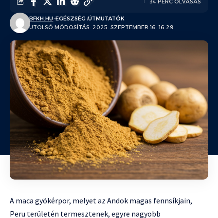
34 PERC OLVASÁS
BFKH.HU
EGÉSZSÉG
ÚTMUTATÓK
UTOLSÓ MÓDOSÍTÁS: 2025. SZEPTEMBER 16. 16:29
A maca gyökérpor, melyet az Andok magas fennsíkjain,
Peru területén termesztenek, egyre nagyobb