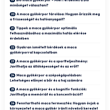
minőséget választani?
A maca gyökérpor tárolása: Hogyan őrizzük meg
a frissességét és hatóanyagait?
Tippek a maca gyökérpor optimális
felhasználásához a maximális hatás elérése
érdekében
Gyakran ismételt kérdések a maca
gyökérporral kapcsolatban
A maca gyökérpor és a sportteljesítmény:
Javíthatja az állóképességet és az erőt?
Maca gyökérpor a szépségápolásban:
Lehetséges előnyei a bőr és a haj számára
A maca gyökérpor és a kognitív funkciók:
Javíthatja a memóriát és a koncentrációt?
Fenntartható maca termesztés: Hogyan óvjuk a
környezetet a maca gyökér iránti növekvő kereslet