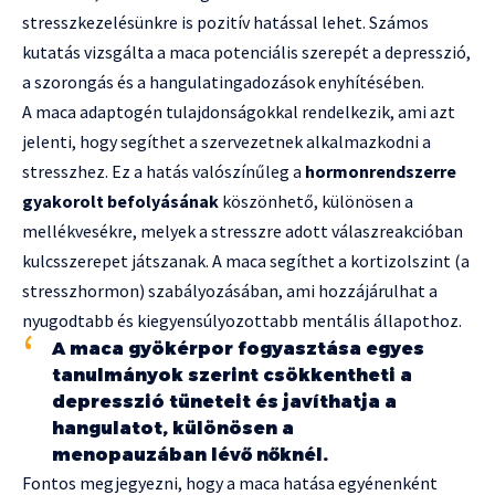
stresszkezelésünkre is pozitív hatással lehet. Számos
kutatás vizsgálta a maca potenciális szerepét a depresszió,
a szorongás és a hangulatingadozások enyhítésében.
A maca adaptogén tulajdonságokkal rendelkezik, ami azt
jelenti, hogy segíthet a szervezetnek alkalmazkodni a
stresszhez. Ez a hatás valószínűleg a
hormonrendszerre
gyakorolt befolyásának
köszönhető, különösen a
mellékvesékre, melyek a stresszre adott válaszreakcióban
kulcsszerepet játszanak. A maca segíthet a kortizolszint (a
stresszhormon) szabályozásában, ami hozzájárulhat a
nyugodtabb és kiegyensúlyozottabb mentális állapothoz.
A maca gyökérpor fogyasztása egyes
tanulmányok szerint csökkentheti a
depresszió tüneteit és javíthatja a
hangulatot, különösen a
menopauzában lévő nőknél.
Fontos megjegyezni, hogy a maca hatása egyénenként