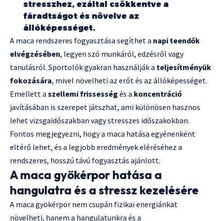
stresszhez, ezáltal csökkentve a
fáradtságot és növelve az
állóképességet.
A maca rendszeres fogyasztása segíthet a
napi teendők
elvégzésében
, legyen szó munkáról, edzésről vagy
tanulásról. Sportolók gyakran használják a
teljesítményük
fokozására
, mivel növelheti az erőt és az állóképességet.
Emellett a
szellemi frissesség
és a
koncentráció
javításában is szerepet játszhat, ami különösen hasznos
lehet vizsgaidőszakban vagy stresszes időszakokban.
Fontos megjegyezni, hogy a maca hatása egyénenként
eltérő lehet, és a legjobb eredmények eléréséhez a
rendszeres, hosszú távú fogyasztás ajánlott.
A maca gyökérpor hatása a
hangulatra és a stressz kezelésére
A maca gyökérpor nem csupán fizikai energiánkat
növelheti, hanem a hangulatunkra és a