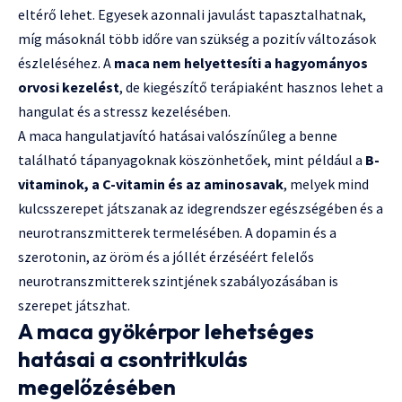
eltérő lehet. Egyesek azonnali javulást tapasztalhatnak,
míg másoknál több időre van szükség a pozitív változások
észleléséhez. A
maca nem helyettesíti a hagyományos
orvosi kezelést
, de kiegészítő terápiaként hasznos lehet a
hangulat és a stressz kezelésében.
A maca hangulatjavító hatásai valószínűleg a benne
található tápanyagoknak köszönhetőek, mint például a
B-
vitaminok, a C-vitamin és az aminosavak
, melyek mind
kulcsszerepet játszanak az idegrendszer egészségében és a
neurotranszmitterek termelésében. A dopamin és a
szerotonin, az öröm és a jóllét érzéséért felelős
neurotranszmitterek szintjének szabályozásában is
szerepet játszhat.
A maca gyökérpor lehetséges
hatásai a csontritkulás
megelőzésében