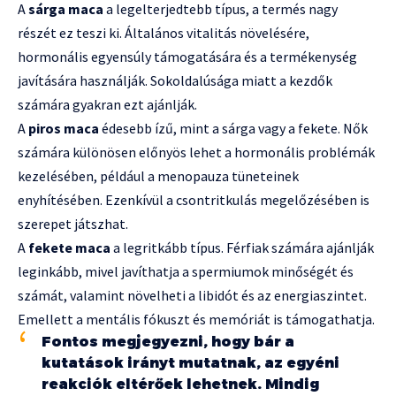
A
sárga maca
a legelterjedtebb típus, a termés nagy
részét ez teszi ki. Általános vitalitás növelésére,
hormonális egyensúly támogatására és a termékenység
javítására használják. Sokoldalúsága miatt a kezdők
számára gyakran ezt ajánlják.
A
piros maca
édesebb ízű, mint a sárga vagy a fekete. Nők
számára különösen előnyös lehet a hormonális problémák
kezelésében, például a menopauza tüneteinek
enyhítésében. Ezenkívül a csontritkulás megelőzésében is
szerepet játszhat.
A
fekete maca
a legritkább típus. Férfiak számára ajánlják
leginkább, mivel javíthatja a spermiumok minőségét és
számát, valamint növelheti a libidót és az energiaszintet.
Emellett a mentális fókuszt és memóriát is támogathatja.
Fontos megjegyezni, hogy bár a
kutatások irányt mutatnak, az egyéni
reakciók eltérőek lehetnek. Mindig