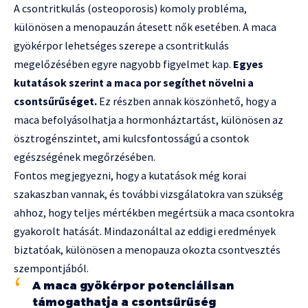
A csontritkulás (osteoporosis) komoly probléma,
különösen a menopauzán átesett nők esetében. A maca
gyökérpor lehetséges szerepe a csontritkulás
megelőzésében egyre nagyobb figyelmet kap.
Egyes
kutatások szerint a maca por segíthet növelni a
csontsűrűséget.
Ez részben annak köszönhető, hogy a
maca befolyásolhatja a hormonháztartást, különösen az
ösztrogénszintet, ami kulcsfontosságú a csontok
egészségének megőrzésében.
Fontos megjegyezni, hogy a kutatások még korai
szakaszban vannak, és további vizsgálatokra van szükség
ahhoz, hogy teljes mértékben megértsük a maca csontokra
gyakorolt hatását. Mindazonáltal az eddigi eredmények
biztatóak, különösen a menopauza okozta csontvesztés
szempontjából.
A maca gyökérpor potenciálisan
támogathatja a csontsűrűség