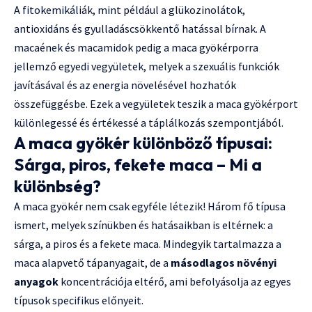
A fitokemikáliák, mint például a glükozinolátok,
antioxidáns és gyulladáscsökkentő hatással bírnak. A
macaének és macamidok pedig a maca gyökérporra
jellemző egyedi vegyületek, melyek a szexuális funkciók
javításával és az energia növelésével hozhatók
összefüggésbe. Ezek a vegyületek teszik a maca gyökérport
különlegessé és értékessé a táplálkozás szempontjából.
A maca gyökér különböző típusai:
Sárga, piros, fekete maca – Mi a
különbség?
A maca gyökér nem csak egyféle létezik! Három fő típusa
ismert, melyek színükben és hatásaikban is eltérnek: a
sárga, a piros és a fekete maca. Mindegyik tartalmazza a
maca alapvető tápanyagait, de a
másodlagos növényi
anyagok
koncentrációja eltérő, ami befolyásolja az egyes
típusok specifikus előnyeit.