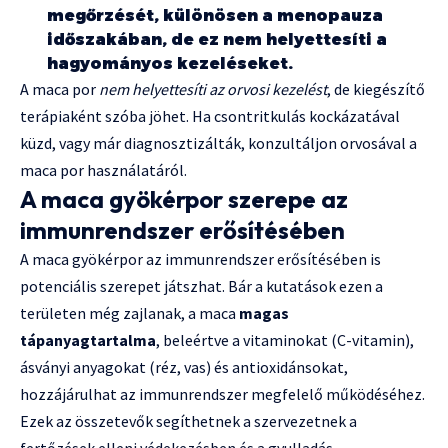
megőrzését, különösen a menopauza
időszakában, de ez nem helyettesíti a
hagyományos kezeléseket.
A maca por
nem helyettesíti az orvosi kezelést
, de kiegészítő
terápiaként szóba jöhet. Ha csontritkulás kockázatával
küzd, vagy már diagnosztizálták, konzultáljon orvosával a
maca por használatáról.
A maca gyökérpor szerepe az
immunrendszer erősítésében
A maca gyökérpor az immunrendszer erősítésében is
potenciális szerepet játszhat. Bár a kutatások ezen a
területen még zajlanak, a maca
magas
tápanyagtartalma
, beleértve a vitaminokat (C-vitamin),
ásványi anyagokat (réz, vas) és antioxidánsokat,
hozzájárulhat az immunrendszer megfelelő működéséhez.
Ezek az összetevők segíthetnek a szervezetnek a
fertőzések elleni védekezésben és a gyulladás