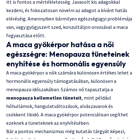
itt is fontos a mértékletesség. Javasolt kis adagokkal
kezdeni, és fokozatosan növelni az adagot a kívánt hatás
eléréséig. Amennyiben bármilyen egészségügyi problémája
van, vagy gyógyszert szed, konzultáljon orvosával a maca
fogyasztása előtt.
A maca gyökérpor hatása a női
egészségre: Menopauza tüneteinek
enyhítése és hormonális egyensúly
A maca gyökérpor a nők számára különösen értékes lehet a
hormonális egyensúly támogatásában, különösen a
menopauza időszakában. Számos nő tapasztalja a
menopauza kellemetlen tüneteit
, mint például
hőhullámok, hangulatváltozások, alvászavarok és
csökkent libidó. A maca gyökérpor potenciálisan segíthet
ezeknek a tüneteknek az enyhítésében.
Bár a pontos mechanizmus még kutatás tárgyát képezi,