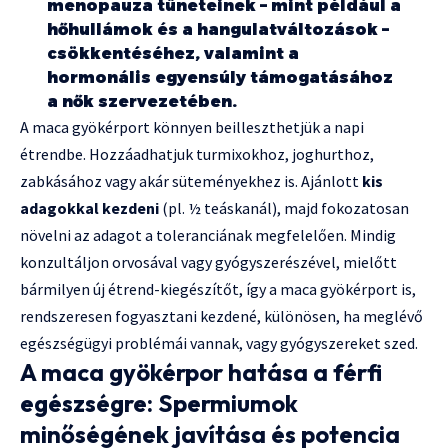
menopauza tüneteinek – mint például a
hőhullámok és a hangulatváltozások –
csökkentéséhez, valamint a
hormonális egyensúly támogatásához
a nők szervezetében.
A maca gyökérport könnyen beilleszthetjük a napi
étrendbe. Hozzáadhatjuk turmixokhoz, joghurthoz,
zabkásához vagy akár süteményekhez is. Ajánlott
kis
adagokkal kezdeni
(pl. ½ teáskanál), majd fokozatosan
növelni az adagot a toleranciának megfelelően. Mindig
konzultáljon orvosával vagy gyógyszerészével, mielőtt
bármilyen új étrend-kiegészítőt, így a maca gyökérport is,
rendszeresen fogyasztani kezdené, különösen, ha meglévő
egészségügyi problémái vannak, vagy gyógyszereket szed.
A maca gyökérpor hatása a férfi
egészségre: Spermiumok
minőségének javítása és potencia