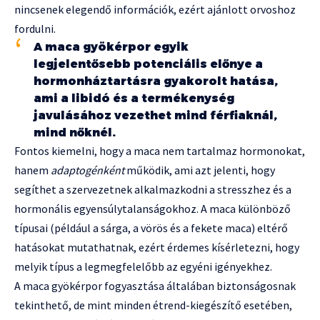
nincsenek elegendő információk, ezért ajánlott orvoshoz
fordulni.
A maca gyökérpor egyik
legjelentősebb potenciális előnye a
hormonháztartásra gyakorolt hatása,
ami a libidó és a termékenység
javulásához vezethet mind férfiaknál,
mind nőknél.
Fontos kiemelni, hogy a maca nem tartalmaz hormonokat,
hanem
adaptogénként
működik, ami azt jelenti, hogy
segíthet a szervezetnek alkalmazkodni a stresszhez és a
hormonális egyensúlytalanságokhoz. A maca különböző
típusai (például a sárga, a vörös és a fekete maca) eltérő
hatásokat mutathatnak, ezért érdemes kísérletezni, hogy
melyik típus a legmegfelelőbb az egyéni igényekhez.
A maca gyökérpor fogyasztása általában biztonságosnak
tekinthető, de mint minden étrend-kiegészítő esetében,