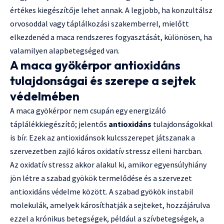
értékes kiegészítője lehet annak. A legjobb, ha konzultálsz
orvosoddal vagy táplálkozási szakemberrel, mielőtt
elkezdenéd a maca rendszeres fogyasztását, különösen, ha
valamilyen alapbetegséged van.
A maca gyökérpor antioxidáns
tulajdonságai és szerepe a sejtek
védelmében
A maca gyökérpor nem csupán egy energizáló
táplálékkiegészítő; jelentős
antioxidáns
tulajdonságokkal
is bír. Ezek az antioxidánsok kulcsszerepet játszanak a
szervezetben zajló káros oxidatív stressz elleni harcban.
Az oxidatív stressz akkor alakul ki, amikor egyensúlyhiány
jön létre a szabad gyökök termelődése és a szervezet
antioxidáns védelme között. A szabad gyökök instabil
molekulák, amelyek károsíthatják a sejteket, hozzájárulva
ezzel a krónikus betegségek, például a szívbetegségek, a