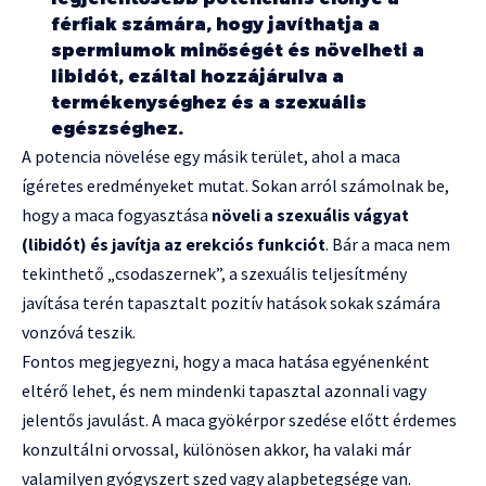
férfiak számára, hogy javíthatja a
spermiumok minőségét és növelheti a
libidót, ezáltal hozzájárulva a
termékenységhez és a szexuális
egészséghez.
A potencia növelése egy másik terület, ahol a maca
ígéretes eredményeket mutat. Sokan arról számolnak be,
hogy a maca fogyasztása
növeli a szexuális vágyat
(libidót) és javítja az erekciós funkciót
. Bár a maca nem
tekinthető „csodaszernek”, a szexuális teljesítmény
javítása terén tapasztalt pozitív hatások sokak számára
vonzóvá teszik.
Fontos megjegyezni, hogy a maca hatása egyénenként
eltérő lehet, és nem mindenki tapasztal azonnali vagy
jelentős javulást. A maca gyökérpor szedése előtt érdemes
konzultálni orvossal, különösen akkor, ha valaki már
valamilyen gyógyszert szed vagy alapbetegsége van.