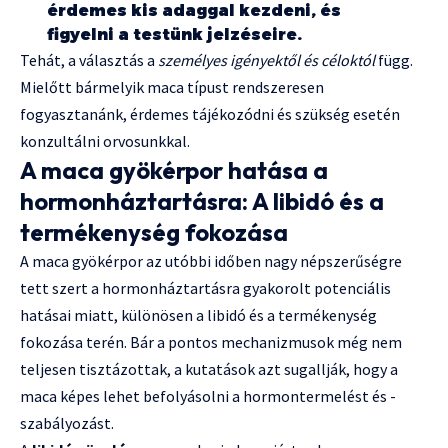
érdemes kis adaggal kezdeni, és
figyelni a testünk jelzéseire.
Tehát, a választás a
személyes igényektől és céloktól
függ.
Mielőtt bármelyik maca típust rendszeresen
fogyasztanánk, érdemes tájékozódni és szükség esetén
konzultálni orvosunkkal.
A maca gyökérpor hatása a
hormonháztartásra: A libidó és a
termékenység fokozása
A maca gyökérpor az utóbbi időben nagy népszerűségre
tett szert a hormonháztartásra gyakorolt potenciális
hatásai miatt, különösen a libidó és a termékenység
fokozása terén. Bár a pontos mechanizmusok még nem
teljesen tisztázottak, a kutatások azt sugallják, hogy a
maca képes lehet befolyásolni a hormontermelést és -
szabályozást.