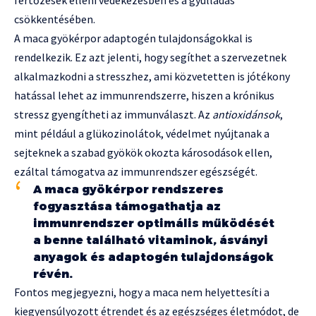
csökkentésében.
A maca gyökérpor adaptogén tulajdonságokkal is
rendelkezik. Ez azt jelenti, hogy segíthet a szervezetnek
alkalmazkodni a stresszhez, ami közvetetten is jótékony
hatással lehet az immunrendszerre, hiszen a krónikus
stressz gyengítheti az immunválaszt. Az
antioxidánsok
,
mint például a glükozinolátok, védelmet nyújtanak a
sejteknek a szabad gyökök okozta károsodások ellen,
ezáltal támogatva az immunrendszer egészségét.
A maca gyökérpor rendszeres
fogyasztása támogathatja az
immunrendszer optimális működését
a benne található vitaminok, ásványi
anyagok és adaptogén tulajdonságok
révén.
Fontos megjegyezni, hogy a maca nem helyettesíti a
kiegyensúlyozott étrendet és az egészséges életmódot, de