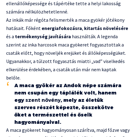
ellenállóképessége és tápértéke tette a helyi lakosság
számára nélkülözhetetlenné.
Az inkák már régóta felismerték a maca gyökér jótékony
hatásait. Főként
energiafokozásra
,
kitartás növelésére
és a
termékenység javítására
használták. A legenda
szerint az inka harcosok maca gyökeret fogyasztottak a
csaták előtt, hogy növeljék erejüket és állóképességüket.
Ugyanakkor, a túlzott fogyasztás miatti „vad” viselkedés
elkerülése érdekében, a csaták után már nem kaptak
belőle.
A maca gyökér az Andok népe számára
nem csupán egy táplálék volt, hanem
egy
szent növény
, mely az életük
szerves részét képezte, összekötve
őket a természettel és őseik
hagyományaival.
A maca gyökeret hagyományosan szárítva, majd főzve vagy