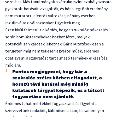
vezethet. Más tanulmányok a vércukorszint szabályozására
gyakorolt hatásait vizsgálták, és bár a legtöbb eredmény
nem mutatott jelentős változást, néhány esetben
inzulinválasz-változásokat figyeltek meg.
Ezen kívül felmerült a kérdés, hogy a szukralóz hőkezelés
során bomlástermékeket hozhat létre, melyek
potenciálisan károsak lehetnek. Bár a kutatások ezen a
területen még nem teljesen egyértelműek, érdemes
odafigyelni a szukralózt tartalmazó termékek elkészítési
módjára.
Fontos megjegyezni, hogy bár a
szukralóz széles körben elfogadott, a
hosszú távú hatásai még mindig
kutatások tárgyát képezik, és a túlzott
fogyasztása nem ajánlott.
Érdemes tehát mértékkel fogyasztani, és figyelni a
szervezetünk reakcióit, különösen akkor, ha valamilyen