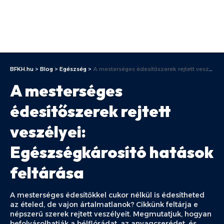
BFKH.hu
>
Blog
>
Egészség
>
A mesterséges édesítőszerek rejtett veszélyei: Egészségkárosító hatások feltárása
A mesterséges
édesítőszerek rejtett
veszélyei:
Egészségkárosító hatások
feltárása
A mesterséges édesítőkkel cukor nélkül is édesítheted
az ételed, de vajon ártalmatlanok? Cikkünk feltárja e
népszerű szerek rejtett veszélyeit. Megmutatjuk, hogyan
befolyásolhatják a bélflórádat, az anyagcserédet, és