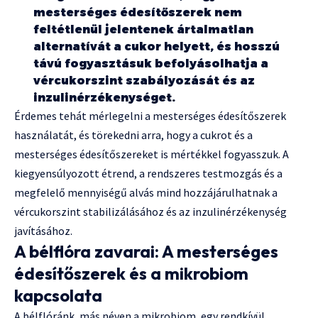
mesterséges édesítőszerek nem
feltétlenül jelentenek ártalmatlan
alternatívát a cukor helyett, és hosszú
távú fogyasztásuk befolyásolhatja a
vércukorszint szabályozását és az
inzulinérzékenységet.
Érdemes tehát mérlegelni a mesterséges édesítőszerek
használatát, és törekedni arra, hogy a cukrot és a
mesterséges édesítőszereket is mértékkel fogyasszuk. A
kiegyensúlyozott étrend, a rendszeres testmozgás és a
megfelelő mennyiségű alvás mind hozzájárulhatnak a
vércukorszint stabilizálásához és az inzulinérzékenység
javításához.
A bélflóra zavarai: A mesterséges
édesítőszerek és a mikrobiom
kapcsolata
A bélflóránk, más néven a mikrobiom, egy rendkívül