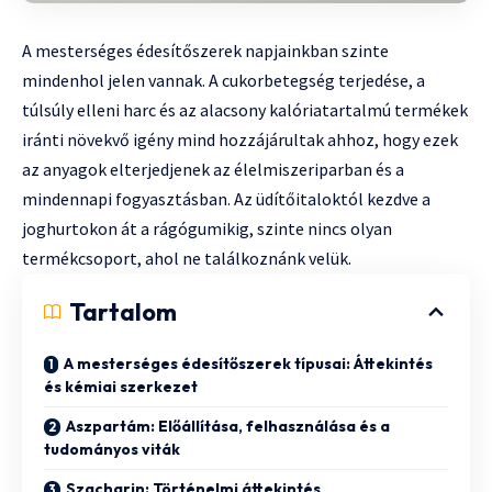
A mesterséges édesítőszerek napjainkban szinte
mindenhol jelen vannak. A cukorbetegség terjedése, a
túlsúly elleni harc és az alacsony kalóriatartalmú termékek
iránti növekvő igény mind hozzájárultak ahhoz, hogy ezek
az anyagok elterjedjenek az élelmiszeriparban és a
mindennapi fogyasztásban. Az üdítőitaloktól kezdve a
joghurtokon át a rágógumikig, szinte nincs olyan
termékcsoport, ahol ne találkoznánk velük.
Tartalom
A mesterséges édesítőszerek típusai: Áttekintés
és kémiai szerkezet
Aszpartám: Előállítása, felhasználása és a
tudományos viták
Szacharin: Történelmi áttekintés,