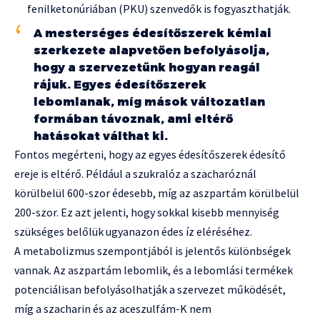
fenilketonúriában (PKU) szenvedők is fogyaszthatják.
A mesterséges édesítőszerek kémiai
szerkezete alapvetően befolyásolja,
hogy a szervezetünk hogyan reagál
rájuk. Egyes édesítőszerek
lebomlanak, míg mások változatlan
formában távoznak, ami eltérő
hatásokat válthat ki.
Fontos megérteni, hogy az egyes édesítőszerek édesítő
ereje is eltérő. Például a szukralóz a szacharóznál
körülbelül 600-szor édesebb, míg az aszpartám körülbelül
200-szor. Ez azt jelenti, hogy sokkal kisebb mennyiség
szükséges belőlük ugyanazon édes íz eléréséhez.
A metabolizmus szempontjából is jelentős különbségek
vannak. Az aszpartám lebomlik, és a lebomlási termékek
potenciálisan befolyásolhatják a szervezet működését,
míg a szacharin és az aceszulfám-K nem