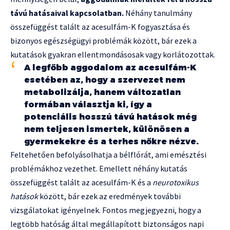
távú hatásaival kapcsolatban.
Néhány tanulmány
összefüggést talált az acesulfám-K fogyasztása és
bizonyos egészségügyi problémák között, bár ezek a
kutatások gyakran ellentmondásosak vagy korlátozottak.
A legfőbb aggodalom az acesulfám-K
esetében az, hogy a szervezet nem
metabolizálja, hanem változatlan
formában választja ki, így a
potenciális hosszú távú hatások még
nem teljesen ismertek, különösen a
gyermekekre és a terhes nőkre nézve.
Feltehetően befolyásolhatja a bélflórát, ami emésztési
problémákhoz vezethet. Emellett néhány kutatás
összefüggést talált az acesulfám-K és a
neurotoxikus
hatások
között, bár ezek az eredmények további
vizsgálatokat igényelnek. Fontos megjegyezni, hogy a
legtöbb hatóság által megállapított biztonságos napi