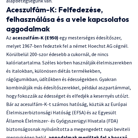
alapbetegségünk van.
Aceszulfám-K: Felfedezése,
felhasználása és a vele kapcsolatos
aggodalmak
Az
aceszulfám-K (E950)
egy mesterséges édesítőszer,
melyet 1967-ben fedeztek fel a német Hoechst AG cégnél.
Körülbelül 200-szor édesebb a cukornál, de nincs
kalóriatartalma. Széles körben használják élelmiszerekben
és italokban, különösen diétás termékekben,
rágógumikban, üdítőkben és édességekben. Gyakran
kombinálják más édesítőszerekkel, például aszpartámmal,
hogy fokozzák az édességet és elfedjék a kesernyés utóízt.
Bár az acesulfám-K-t számos hatóság, köztük az Európai
Élelmiszerbiztonsági Hatóság (EFSA) és az Egyesült
Államok Élelmiszer- és Gyógyszerügyi Hivatala (FDA)
biztonságosnak nyilvánította a megengedett napi beviteli
mennyiségen belül,
aggodalmak merültek fel a hosszú