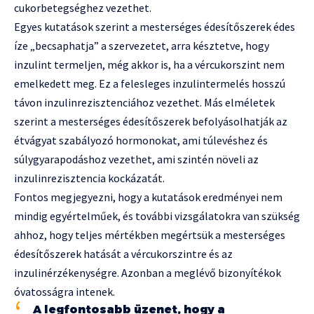
cukorbetegséghez vezethet.
Egyes kutatások szerint a mesterséges édesítőszerek édes
íze „becsaphatja” a szervezetet, arra késztetve, hogy
inzulint termeljen, még akkor is, ha a vércukorszint nem
emelkedett meg. Ez a felesleges inzulintermelés hosszú
távon inzulinrezisztenciához vezethet. Más elméletek
szerint a mesterséges édesítőszerek befolyásolhatják az
étvágyat szabályozó hormonokat, ami túlevéshez és
súlygyarapodáshoz vezethet, ami szintén növeli az
inzulinrezisztencia kockázatát.
Fontos megjegyezni, hogy a kutatások eredményei nem
mindig egyértelműek, és további vizsgálatokra van szükség
ahhoz, hogy teljes mértékben megértsük a mesterséges
édesítőszerek hatását a vércukorszintre és az
inzulinérzékenységre. Azonban a meglévő bizonyítékok
óvatosságra intenek.
A legfontosabb üzenet, hogy a