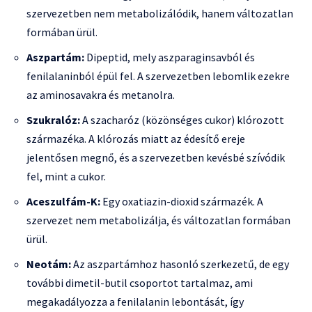
szervezetben nem metabolizálódik, hanem változatlan
formában ürül.
Aszpartám:
Dipeptid, mely aszparaginsavból és
fenilalaninból épül fel. A szervezetben lebomlik ezekre
az aminosavakra és metanolra.
Szukralóz:
A szacharóz (közönséges cukor) klórozott
származéka. A klórozás miatt az édesítő ereje
jelentősen megnő, és a szervezetben kevésbé szívódik
fel, mint a cukor.
Aceszulfám-K:
Egy oxatiazin-dioxid származék. A
szervezet nem metabolizálja, és változatlan formában
ürül.
Neotám:
Az aszpartámhoz hasonló szerkezetű, de egy
további dimetil-butil csoportot tartalmaz, ami
megakadályozza a fenilalanin lebontását, így