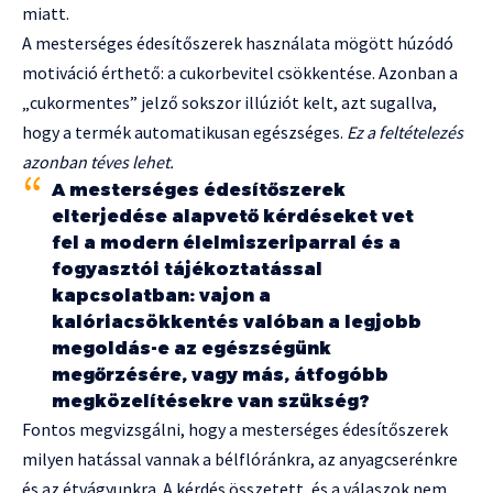
miatt.
A mesterséges édesítőszerek használata mögött húzódó
motiváció érthető: a cukorbevitel csökkentése. Azonban a
„cukormentes” jelző sokszor illúziót kelt, azt sugallva,
hogy a termék automatikusan egészséges.
Ez a feltételezés
azonban téves lehet.
A mesterséges édesítőszerek
elterjedése alapvető kérdéseket vet
fel a modern élelmiszeriparral és a
fogyasztói tájékoztatással
kapcsolatban: vajon a
kalóriacsökkentés valóban a legjobb
megoldás-e az egészségünk
megőrzésére, vagy más, átfogóbb
megközelítésekre van szükség?
Fontos megvizsgálni, hogy a mesterséges édesítőszerek
milyen hatással vannak a bélflóránkra, az anyagcserénkre
és az étvágyunkra. A kérdés összetett, és a válaszok nem