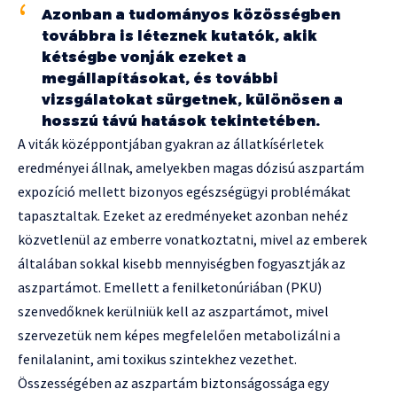
Azonban a tudományos közösségben
továbbra is léteznek kutatók, akik
kétségbe vonják ezeket a
megállapításokat, és további
vizsgálatokat sürgetnek, különösen a
hosszú távú hatások tekintetében.
A viták középpontjában gyakran az állatkísérletek
eredményei állnak, amelyekben magas dózisú aszpartám
expozíció mellett bizonyos egészségügyi problémákat
tapasztaltak. Ezeket az eredményeket azonban nehéz
közvetlenül az emberre vonatkoztatni, mivel az emberek
általában sokkal kisebb mennyiségben fogyasztják az
aszpartámot. Emellett a fenilketonúriában (PKU)
szenvedőknek kerülniük kell az aszpartámot, mivel
szervezetük nem képes megfelelően metabolizálni a
fenilalanint, ami toxikus szintekhez vezethet.
Összességében az aszpartám biztonságossága egy