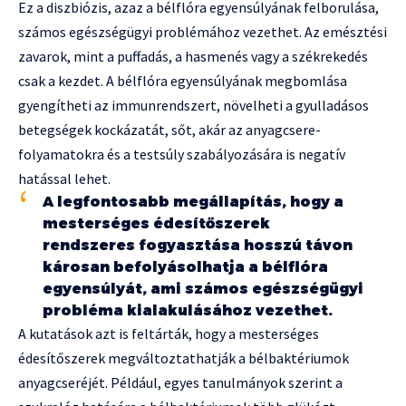
Ez a diszbiózis, azaz a bélflóra egyensúlyának felborulása,
számos egészségügyi problémához vezethet. Az emésztési
zavarok, mint a puffadás, a hasmenés vagy a székrekedés
csak a kezdet. A bélflóra egyensúlyának megbomlása
gyengítheti az immunrendszert, növelheti a gyulladásos
betegségek kockázatát, sőt, akár az anyagcsere-
folyamatokra és a testsúly szabályozására is negatív
hatással lehet.
A legfontosabb megállapítás, hogy a
mesterséges édesítőszerek
rendszeres fogyasztása hosszú távon
károsan befolyásolhatja a bélflóra
egyensúlyát, ami számos egészségügyi
probléma kialakulásához vezethet.
A kutatások azt is feltárták, hogy a mesterséges
édesítőszerek megváltoztathatják a bélbaktériumok
anyagcseréjét. Például, egyes tanulmányok szerint a