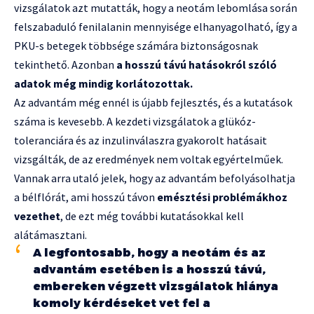
vizsgálatok azt mutatták, hogy a neotám lebomlása során
felszabaduló fenilalanin mennyisége elhanyagolható, így a
PKU-s betegek többsége számára biztonságosnak
tekinthető. Azonban
a hosszú távú hatásokról szóló
adatok még mindig korlátozottak.
Az advantám még ennél is újabb fejlesztés, és a kutatások
száma is kevesebb. A kezdeti vizsgálatok a glükóz-
toleranciára és az inzulinválaszra gyakorolt hatásait
vizsgálták, de az eredmények nem voltak egyértelműek.
Vannak arra utaló jelek, hogy az advantám befolyásolhatja
a bélflórát, ami hosszú távon
emésztési problémákhoz
vezethet
, de ezt még további kutatásokkal kell
alátámasztani.
A legfontosabb, hogy a neotám és az
advantám esetében is a hosszú távú,
embereken végzett vizsgálatok hiánya
komoly kérdéseket vet fel a