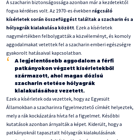
A szacharin biztonságossága azonban már a kezdetektől
fogva kérdéses volt. Az 1970-es években
rágcsáló
kísérletek során összefüggést találtak a szacharin és a
hólyagrák kialakulása között
. Ezek a kísérletek
nagymértékben felbolygatták a közvéleményt, és komoly
aggodalmakat vetettek fel a szacharin emberi egészségre
gyakorolt hatásaival kapcsolatban.
A legjelentősebb aggodalom a férfi
patkányokon végzett kísérletekből
származott, ahol magas dózisú
szacharin etetése hólyagrák
kialakulásához vezetett.
Ezek a kísérletek oda vezettek, hogy az Egyesült
Államokban a szacharinra figyelmeztető címkét helyeztek,
mely a rák kockázatára hívta fel a figyelmet. Későbbi
kutatások azonban árnyalták a képet. Kiderült, hogy a
patkányoknál tapasztalt hólyagrák kialakulásának