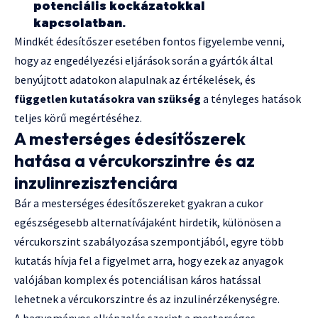
potenciális kockázatokkal
kapcsolatban.
Mindkét édesítőszer esetében fontos figyelembe venni,
hogy az engedélyezési eljárások során a gyártók által
benyújtott adatokon alapulnak az értékelések, és
független kutatásokra van szükség
a tényleges hatások
teljes körű megértéséhez.
A mesterséges édesítőszerek
hatása a vércukorszintre és az
inzulinrezisztenciára
Bár a mesterséges édesítőszereket gyakran a cukor
egészségesebb alternatívájaként hirdetik, különösen a
vércukorszint szabályozása szempontjából, egyre több
kutatás hívja fel a figyelmet arra, hogy ezek az anyagok
valójában komplex és potenciálisan káros hatással
lehetnek a vércukorszintre és az inzulinérzékenységre.
A hagyományos elképzelés szerint a mesterséges