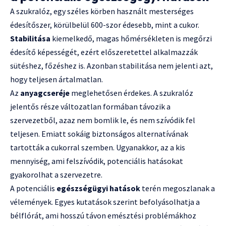
A szukralóz, egy széles körben használt mesterséges
édesítőszer, körülbelül 600-szor édesebb, mint a cukor.
Stabilitása
kiemelkedő, magas hőmérsékleten is megőrzi
édesítő képességét, ezért előszeretettel alkalmazzák
sütéshez, főzéshez is. Azonban stabilitása nem jelenti azt,
hogy teljesen ártalmatlan.
Az
anyagcseréje
meglehetősen érdekes. A szukralóz
jelentős része változatlan formában távozik a
szervezetből, azaz nem bomlik le, és nem szívódik fel
teljesen. Emiatt sokáig biztonságos alternatívának
tartották a cukorral szemben. Ugyanakkor, az a kis
mennyiség, ami felszívódik, potenciális hatásokat
gyakorolhat a szervezetre.
A potenciális
egészségügyi hatások
terén megoszlanak a
vélemények. Egyes kutatások szerint befolyásolhatja a
bélflórát, ami hosszú távon emésztési problémákhoz