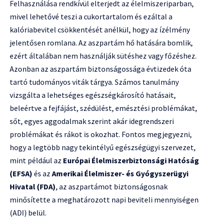
Felhasználása rendkívül elterjedt az élelmiszeriparban,
mivel lehetővé teszi a cukortartalom és ezáltal a
kalóriabevitel csökkentését anélkül, hogy az ízélmény
jelentősen romlana. Az aszpartám hő hatására bomlik,
ezért általában nem használják sütéshez vagy főzéshez.
Azonban az aszpartám biztonságossága évtizedek óta
tartó tudományos viták tárgya. Számos tanulmány
vizsgálta a lehetséges egészségkárosító hatásait,
beleértve a fejfájást, szédülést, emésztési problémákat,
sőt, egyes aggodalmak szerint akár idegrendszeri
problémákat és rákot is okozhat. Fontos megjegyezni,
hogy a legtöbb nagy tekintélyű egészségügyi szervezet,
mint például az
Európai Élelmiszerbiztonsági Hatóság
(EFSA)
és az
Amerikai Élelmiszer- és Gyógyszerügyi
Hivatal (FDA)
, az aszpartámot biztonságosnak
minősítette a meghatározott napi beviteli mennyiségen
(ADI) belül.