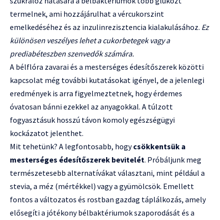
szukralóz hatására a bélbaktériumok több glükózt
termelnek, ami hozzájárulhat a vércukorszint
emelkedéséhez és az inzulinrezisztencia kialakulásához.
Ez
különösen veszélyes lehet a cukorbetegek vagy a
prediabéteszben szenvedők számára.
A bélflóra zavarai és a mesterséges édesítőszerek közötti
kapcsolat még további kutatásokat igényel, de a jelenlegi
eredmények is arra figyelmeztetnek, hogy érdemes
óvatosan bánni ezekkel az anyagokkal. A túlzott
fogyasztásuk hosszú távon komoly egészségügyi
kockázatot jelenthet.
Mit tehetünk? A legfontosabb, hogy
csökkentsük a
mesterséges édesítőszerek bevitelét
. Próbáljunk meg
természetesebb alternatívákat választani, mint például a
stevia, a méz (mértékkel) vagy a gyümölcsök. Emellett
fontos a változatos és rostban gazdag táplálkozás, amely
elősegíti a jótékony bélbaktériumok szaporodását és a