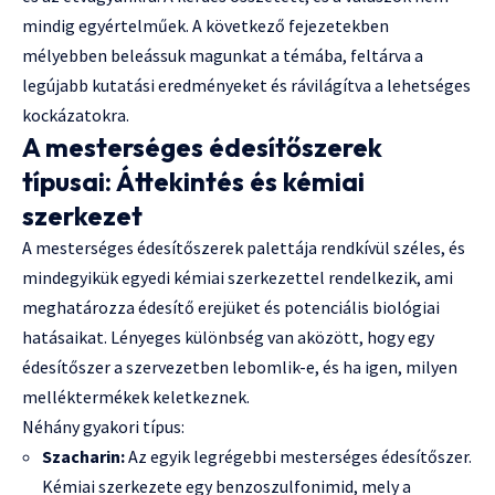
mindig egyértelműek. A következő fejezetekben
mélyebben beleássuk magunkat a témába, feltárva a
legújabb kutatási eredményeket és rávilágítva a lehetséges
kockázatokra.
A mesterséges édesítőszerek
típusai: Áttekintés és kémiai
szerkezet
A mesterséges édesítőszerek palettája rendkívül széles, és
mindegyikük egyedi kémiai szerkezettel rendelkezik, ami
meghatározza édesítő erejüket és potenciális biológiai
hatásaikat. Lényeges különbség van aközött, hogy egy
édesítőszer a szervezetben lebomlik-e, és ha igen, milyen
melléktermékek keletkeznek.
Néhány gyakori típus:
Szacharin:
Az egyik legrégebbi mesterséges édesítőszer.
Kémiai szerkezete egy benzoszulfonimid, mely a