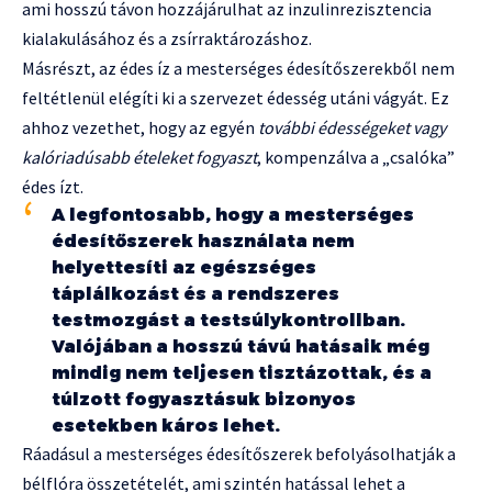
ami hosszú távon hozzájárulhat az inzulinrezisztencia
kialakulásához és a zsírraktározáshoz.
Másrészt, az édes íz a mesterséges édesítőszerekből nem
feltétlenül elégíti ki a szervezet édesség utáni vágyát. Ez
ahhoz vezethet, hogy az egyén
további édességeket vagy
kalóriadúsabb ételeket fogyaszt
, kompenzálva a „csalóka”
édes ízt.
A legfontosabb, hogy a mesterséges
édesítőszerek használata nem
helyettesíti az egészséges
táplálkozást és a rendszeres
testmozgást a testsúlykontrollban.
Valójában a hosszú távú hatásaik még
mindig nem teljesen tisztázottak, és a
túlzott fogyasztásuk bizonyos
esetekben káros lehet.
Ráadásul a mesterséges édesítőszerek befolyásolhatják a
bélflóra összetételét, ami szintén hatással lehet a