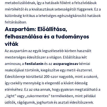
metabolizálódnak, így a hatásaik főként a felszívódásuk
mértékétől és a kiválasztásuk sebességétől függenek. Ez a
különbség kritikus a lehetséges egészségkárosító hatások
feltárásában.
Aszpartám: Előállítása,
felhasználása és a tudományos
viták
Az aszpartám az egyik legszélesebb körben használt
mesterséges édesítőszer a világon. Előállítása két
aminosav, a
fenilalanin
és az
aszparaginsav
kémiai
reakciójával történik, kiegészítve egy metil-észterrel.
Édesítőereje körülbelül 200-szor nagyobb, mint a cukoré,
így csekély mennyiség is elegendő a kívánt édesség
eléréséhez. Ez az oka annak, hogy gyakran megtalálható a
„light” vagy „cukormentes” termékekben, mint például
üdítők, rágógumik, joghurtok és asztali édesítőszerek.