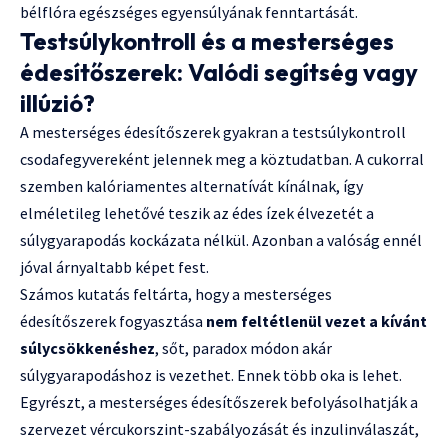
bélflóra egészséges egyensúlyának fenntartását.
Testsúlykontroll és a mesterséges
édesítőszerek: Valódi segítség vagy
illúzió?
A mesterséges édesítőszerek gyakran a testsúlykontroll
csodafegyvereként jelennek meg a köztudatban. A cukorral
szemben kalóriamentes alternatívát kínálnak, így
elméletileg lehetővé teszik az édes ízek élvezetét a
súlygyarapodás kockázata nélkül. Azonban a valóság ennél
jóval árnyaltabb képet fest.
Számos kutatás feltárta, hogy a mesterséges
édesítőszerek fogyasztása
nem feltétlenül vezet a kívánt
súlycsökkenéshez
, sőt, paradox módon akár
súlygyarapodáshoz is vezethet. Ennek több oka is lehet.
Egyrészt, a mesterséges édesítőszerek befolyásolhatják a
szervezet vércukorszint-szabályozását és inzulinválaszát,