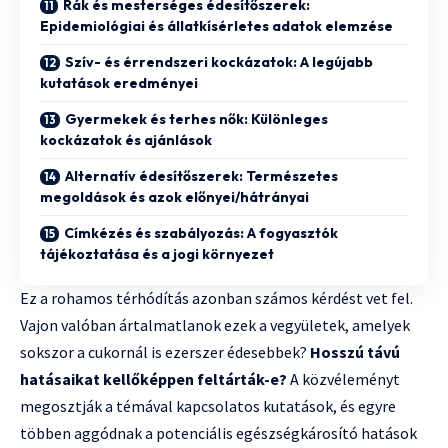
Rák és mesterséges édesítőszerek:
Epidemiológiai és állatkísérletes adatok elemzése
Szív- és érrendszeri kockázatok: A legújabb
kutatások eredményei
Gyermekek és terhes nők: Különleges
kockázatok és ajánlások
Alternatív édesítőszerek: Természetes
megoldások és azok előnyei/hátrányai
Címkézés és szabályozás: A fogyasztók
tájékoztatása és a jogi környezet
Ez a rohamos térhódítás azonban számos kérdést vet fel.
Vajon valóban ártalmatlanok ezek a vegyületek, amelyek
sokszor a cukornál is ezerszer édesebbek?
Hosszú távú
hatásaikat kellőképpen feltárták-e?
A közvéleményt
megosztják a témával kapcsolatos kutatások, és egyre
többen aggódnak a potenciális egészségkárosító hatások