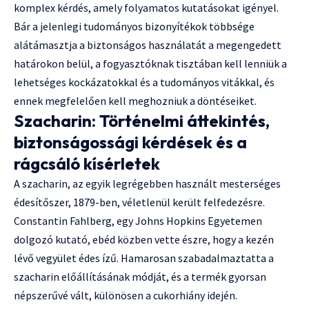
komplex kérdés, amely folyamatos kutatásokat igényel.
Bár a jelenlegi tudományos bizonyítékok többsége
alátámasztja a biztonságos használatát a megengedett
határokon belül, a fogyasztóknak tisztában kell lenniük a
lehetséges kockázatokkal és a tudományos vitákkal, és
ennek megfelelően kell meghozniuk a döntéseiket.
Szacharin: Történelmi áttekintés,
biztonságossági kérdések és a
rágcsáló kísérletek
A szacharin, az egyik legrégebben használt mesterséges
édesítőszer, 1879-ben, véletlenül került felfedezésre.
Constantin Fahlberg, egy Johns Hopkins Egyetemen
dolgozó kutató, ebéd közben vette észre, hogy a kezén
lévő vegyület édes ízű. Hamarosan szabadalmaztatta a
szacharin előállításának módját, és a termék gyorsan
népszerűvé vált, különösen a cukorhiány idején.