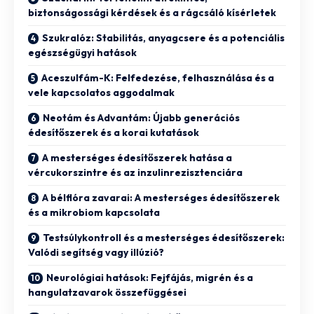
biztonságossági kérdések és a rágcsáló kísérletek
Szukralóz: Stabilitás, anyagcsere és a potenciális
egészségügyi hatások
Aceszulfám-K: Felfedezése, felhasználása és a
vele kapcsolatos aggodalmak
Neotám és Advantám: Újabb generációs
édesítőszerek és a korai kutatások
A mesterséges édesítőszerek hatása a
vércukorszintre és az inzulinrezisztenciára
A bélflóra zavarai: A mesterséges édesítőszerek
és a mikrobiom kapcsolata
Testsúlykontroll és a mesterséges édesítőszerek:
Valódi segítség vagy illúzió?
Neurológiai hatások: Fejfájás, migrén és a
hangulatzavarok összefüggései