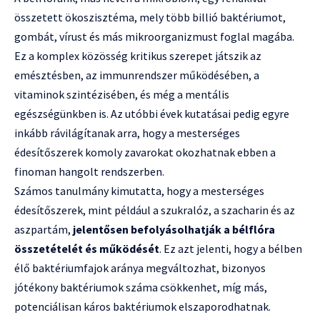
összetett ökoszisztéma, mely több billió baktériumot,
gombát, vírust és más mikroorganizmust foglal magába.
Ez a komplex közösség kritikus szerepet játszik az
emésztésben, az immunrendszer működésében, a
vitaminok szintézisében, és még a mentális
egészségünkben is. Az utóbbi évek kutatásai pedig egyre
inkább rávilágítanak arra, hogy a mesterséges
édesítőszerek komoly zavarokat okozhatnak ebben a
finoman hangolt rendszerben.
Számos tanulmány kimutatta, hogy a mesterséges
édesítőszerek, mint például a szukralóz, a szacharin és az
aszpartám,
jelentősen befolyásolhatják a bélflóra
összetételét és működését
. Ez azt jelenti, hogy a bélben
élő baktériumfajok aránya megváltozhat, bizonyos
jótékony baktériumok száma csökkenhet, míg más,
potenciálisan káros baktériumok elszaporodhatnak.