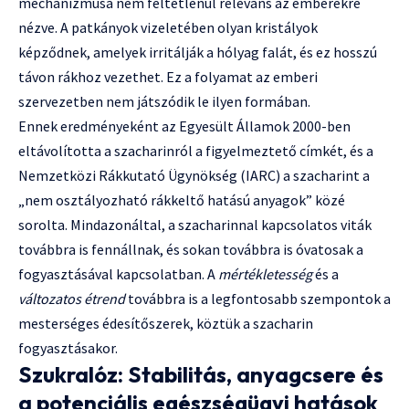
mechanizmusa nem feltétlenül releváns az emberekre
nézve. A patkányok vizeletében olyan kristályok
képződnek, amelyek irritálják a hólyag falát, és ez hosszú
távon rákhoz vezethet. Ez a folyamat az emberi
szervezetben nem játszódik le ilyen formában.
Ennek eredményeként az Egyesült Államok 2000-ben
eltávolította a szacharinról a figyelmeztető címkét, és a
Nemzetközi Rákkutató Ügynökség (IARC) a szacharint a
„nem osztályozható rákkeltő hatású anyagok” közé
sorolta. Mindazonáltal, a szacharinnal kapcsolatos viták
továbbra is fennállnak, és sokan továbbra is óvatosak a
fogyasztásával kapcsolatban. A
mértékletesség
és a
változatos étrend
továbbra is a legfontosabb szempontok a
mesterséges édesítőszerek, köztük a szacharin
fogyasztásakor.
Szukralóz: Stabilitás, anyagcsere és
a potenciális egészségügyi hatások