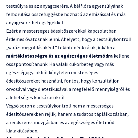
testsúlyra és az anyagcserére. A bélflóra egyensúlyának
felborulása összefüggésbe hozható az elhízással és más
anyagcsere-betegségekkel.
Ezért a mesterséges édesítőszerekkel kapcsolatban
érdemes óvatosnak lenni. Ahelyett, hogy a testsúlykontroll
„varázsmegoldásaként” tekintenénk rájuk, inkább a
mértékletességre és az egészséges életmódra
kellene
összpontosítanunk. Ha valaki cukorbeteg vagy más
egészségügyi okból kénytelen mesterséges
édesítőszereket használni, fontos, hogy konzultáljon
orvosával vagy dietetikusával a megfelelő mennyiségről és
a lehetséges kockázatokról.
Végső soron a testsúlykontroll nem a mesterséges
édesítőszerekben rejlik, hanem a tudatos táplálkozásban,
a rendszeres mozgásban és az egészséges életmód
kialakításában.