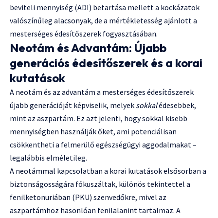
beviteli mennyiség (ADI) betartása mellett a kockázatok
valószínűleg alacsonyak, de a mértékletesség ajánlott a
mesterséges édesítőszerek fogyasztásában.
Neotám és Advantám: Újabb
generációs édesítőszerek és a korai
kutatások
A neotám és az advantám a mesterséges édesítőszerek
újabb generációját képviselik, melyek
sokkal
édesebbek,
mint az aszpartám. Ez azt jelenti, hogy sokkal kisebb
mennyiségben használják őket, ami potenciálisan
csökkentheti a felmerülő egészségügyi aggodalmakat –
legalábbis elméletileg.
A neotámmal kapcsolatban a korai kutatások elsősorban a
biztonságosságára fókuszáltak, különös tekintettel a
fenilketonuriában (PKU) szenvedőkre, mivel az
aszpartámhoz hasonlóan fenilalanint tartalmaz. A