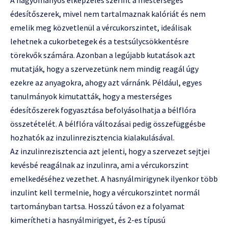
édesítőszerek, mivel nem tartalmaznak kalóriát és nem
emelik meg közvetlenül a vércukorszintet, ideálisak
lehetnek a cukorbetegek és a testsúlycsökkentésre
törekvők számára. Azonban a legújabb kutatások azt
mutatják, hogy a szervezetünk nem mindig reagál úgy
ezekre az anyagokra, ahogy azt várnánk. Például, egyes
tanulmányok kimutatták, hogy a mesterséges
édesítőszerek fogyasztása befolyásolhatja a bélflóra
összetételét. A bélflóra változásai pedig összefüggésbe
hozhatók az inzulinrezisztencia kialakulásával.
Az inzulinrezisztencia azt jelenti, hogy a szervezet sejtjei
kevésbé reagálnak az inzulinra, ami a vércukorszint
emelkedéséhez vezethet. A hasnyálmirigynek ilyenkor több
inzulint kell termelnie, hogy a vércukorszintet normál
tartományban tartsa. Hosszú távon ez a folyamat
kimerítheti a hasnyálmirigyet, és 2-es típusú