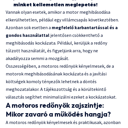
minket kellemetlen meglepetés!
Vannak olyan esetek, amikor a motor meghibásodása
elkerülhetetlen, például egy villámcsapás következtében.
Azonban sok esetben a
megfelelő karbantartással és a
gondos használattal
jelentősen csökkenthető a
meghibásodás kockázata. Például, kerüljük a redőny
túlzott használatát, és figyeljünk arra, hogy ne
akadályozza semmi a mozgását.
Összességében, a motoros redőnyök kényelmesek, de a
motorok meghibásodásának kockázata és a javítási
költségek komoly tényezők lehetnek a döntés
meghozatalakor. A tájékozottság és a körültekintő
választás segíthet minimalizálni ezeket a kockázatokat.
A motoros redőnyök zajszintje:
Mikor zavaró a működés hangja?
A motoros redőnyök kényelmesek és praktikusak, azonban