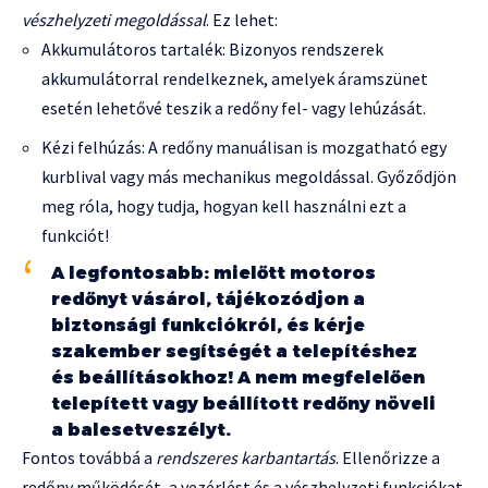
vészhelyzeti megoldással
. Ez lehet:
Akkumulátoros tartalék: Bizonyos rendszerek
akkumulátorral rendelkeznek, amelyek áramszünet
esetén lehetővé teszik a redőny fel- vagy lehúzását.
Kézi felhúzás: A redőny manuálisan is mozgatható egy
kurblival vagy más mechanikus megoldással. Győződjön
meg róla, hogy tudja, hogyan kell használni ezt a
funkciót!
A legfontosabb: mielőtt motoros
redőnyt vásárol, tájékozódjon a
biztonsági funkciókról, és kérje
szakember segítségét a telepítéshez
és beállításokhoz! A nem megfelelően
telepített vagy beállított redőny növeli
a balesetveszélyt.
Fontos továbbá a
rendszeres karbantartás
. Ellenőrizze a
redőny működését, a vezérlést és a vészhelyzeti funkciókat.