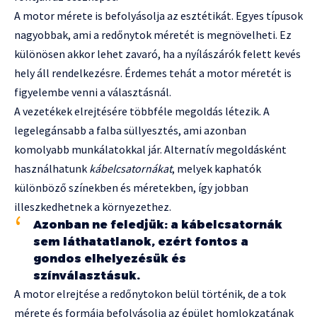
A motor mérete is befolyásolja az esztétikát. Egyes típusok
nagyobbak, ami a redőnytok méretét is megnövelheti. Ez
különösen akkor lehet zavaró, ha a nyílászárók felett kevés
hely áll rendelkezésre. Érdemes tehát a motor méretét is
figyelembe venni a választásnál.
A vezetékek elrejtésére többféle megoldás létezik. A
legelegánsabb a falba süllyesztés, ami azonban
komolyabb munkálatokkal jár. Alternatív megoldásként
használhatunk
kábelcsatornákat
, melyek kaphatók
különböző színekben és méretekben, így jobban
illeszkedhetnek a környezethez.
Azonban ne feledjük: a kábelcsatornák
sem láthatatlanok, ezért fontos a
gondos elhelyezésük és
színválasztásuk.
A motor elrejtése a redőnytokon belül történik, de a tok
mérete és formája befolyásolja az épület homlokzatának