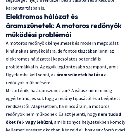
karbantartásban is.
Elektromos hálózat és
áramszünetek: A motoros redőnyök
működési problémái
A motoros redőnyök kényelmesek és modern megoldást
kínálnak az árnyékolásra, de fontos tisztában lenni az
elektromos hálózattal kapcsolatos potenciális
problémákkal is. Az egyik legfontosabb szempont, amit
figyelembe kell venni, az
áramszünetek hatása
a
redőnyök működésére.
Mi történik, ha áramszünet van? A válasz nem mindig
egyértelmű, és sok függ a redőny típusától és a beépített
rendszertől. Alapesetben, ha nincs áram, a motoros
redőnyök nem működnek. Ez azt jelenti, hogy
nem tudod
őket fel- vagy lehúzni
, ami bizonyos helyzetekben komoly
kellemetlenséget okozhat. Képzeld el, hogy egy forró nyári