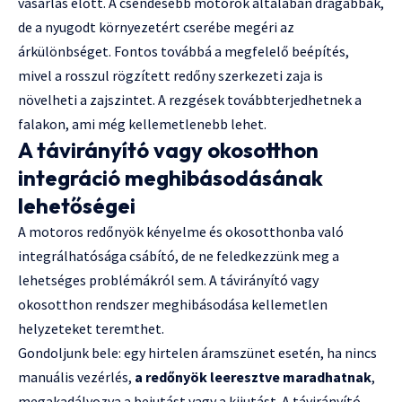
vásárlás előtt. A csendesebb motorok általában drágábbak,
de a nyugodt környezetért cserébe megéri az
árkülönbséget. Fontos továbbá a megfelelő beépítés,
mivel a rosszul rögzített redőny szerkezeti zaja is
növelheti a zajszintet. A rezgések továbbterjedhetnek a
falakon, ami még kellemetlenebb lehet.
A távirányító vagy okosotthon
integráció meghibásodásának
lehetőségei
A motoros redőnyök kényelme és okosotthonba való
integrálhatósága csábító, de ne feledkezzünk meg a
lehetséges problémákról sem. A távirányító vagy
okosotthon rendszer meghibásodása kellemetlen
helyzeteket teremthet.
Gondoljunk bele: egy hirtelen áramszünet esetén, ha nincs
manuális vezérlés,
a redőnyök leeresztve maradhatnak
,
megakadályozva a bejutást vagy a kijutást. A távirányító