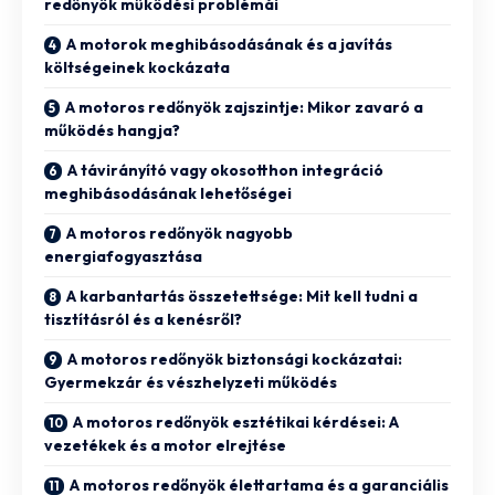
redőnyök működési problémái
A motorok meghibásodásának és a javítás
költségeinek kockázata
A motoros redőnyök zajszintje: Mikor zavaró a
működés hangja?
A távirányító vagy okosotthon integráció
meghibásodásának lehetőségei
A motoros redőnyök nagyobb
energiafogyasztása
A karbantartás összetettsége: Mit kell tudni a
tisztításról és a kenésről?
A motoros redőnyök biztonsági kockázatai:
Gyermekzár és vészhelyzeti működés
A motoros redőnyök esztétikai kérdései: A
vezetékek és a motor elrejtése
A motoros redőnyök élettartama és a garanciális