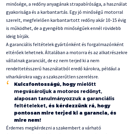
minősége, a redőny anyagának strapabírósága, a használat
gyakorisága és a karbantartás. Egy jó minőségű motorral
szerelt, megfelelően karbantartott redőny akár 10-15 évig
is működhet, de a gyengébb minőségűek ennél rövidebb
ideig bírják.
A garanciális feltételek gyártónként és forgalmazónként
eltérőek lehetnek. Általában a motorra és az alkatrészekre
vállalnak garanciát, de ez nem terjed ki a nem
rendeltetésszerű használatból eredő károkra, például a
viharkárokra vagy a szakszerűtlen szerelésre.
Kulcsfontosságú, hogy
mielőtt
megvásároljuk a motoros redőnyt,
alaposan tanulmányozzuk a garanciális
feltételeket
, és kérdezzünk rá, hogy
pontosan mire terjed ki a garancia, és
mire nem!
Érdemes megkérdezni a szakembert a várható