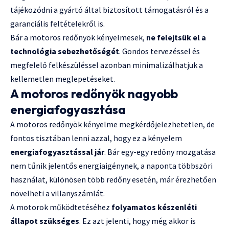
tájékozódni a gyártó által biztosított támogatásról és a
garanciális feltételekről is.
Bár a motoros redőnyök kényelmesek,
ne felejtsük el a
technológia sebezhetőségét
. Gondos tervezéssel és
megfelelő felkészüléssel azonban minimalizálhatjuk a
kellemetlen meglepetéseket.
A motoros redőnyök nagyobb
energiafogyasztása
A motoros redőnyök kényelme megkérdőjelezhetetlen, de
fontos tisztában lenni azzal, hogy ez a kényelem
energiafogyasztással jár
. Bár egy-egy redőny mozgatása
nem tűnik jelentős energiaigénynek, a naponta többszöri
használat, különösen több redőny esetén, már érezhetően
növelheti a villanyszámlát.
A motorok működtetéséhez
folyamatos készenléti
állapot szükséges
. Ez azt jelenti, hogy még akkor is