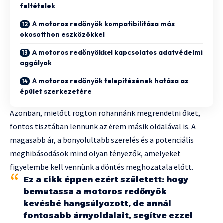
feltételek
A motoros redőnyök kompatibilitása más
okosotthon eszközökkel
A motoros redőnyökkel kapcsolatos adatvédelmi
aggályok
A motoros redőnyök telepítésének hatása az
épület szerkezetére
Azonban, mielőtt rögtön rohannánk megrendelni őket,
fontos tisztában lennünk az érem másik oldalával is. A
magasabb ár, a bonyolultabb szerelés és a potenciális
meghibásodások mind olyan tényezők, amelyeket
figyelembe kell vennünk a döntés meghozatala előtt.
Ez a cikk éppen ezért született: hogy
bemutassa a motoros redőnyök
kevésbé hangsúlyozott, de annál
fontosabb árnyoldalait, segítve ezzel