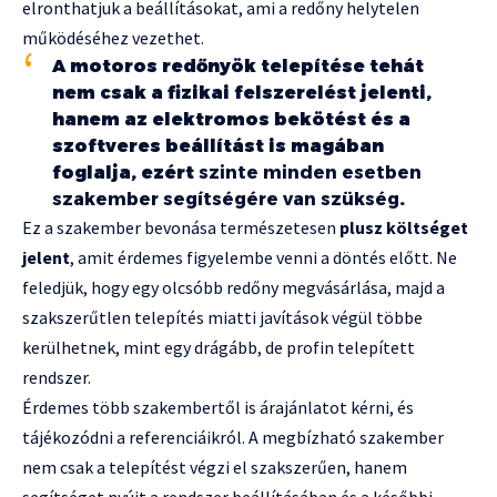
elronthatjuk a beállításokat, ami a redőny helytelen
működéséhez vezethet.
A motoros redőnyök telepítése tehát
nem csak a fizikai felszerelést jelenti,
hanem az elektromos bekötést és a
szoftveres beállítást is magában
foglalja, ezért
szinte minden esetben
szakember segítségére van szükség
.
Ez a szakember bevonása természetesen
plusz költséget
jelent
, amit érdemes figyelembe venni a döntés előtt. Ne
feledjük, hogy egy olcsóbb redőny megvásárlása, majd a
szakszerűtlen telepítés miatti javítások végül többe
kerülhetnek, mint egy drágább, de profin telepített
rendszer.
Érdemes több szakembertől is árajánlatot kérni, és
tájékozódni a referenciáikról. A megbízható szakember
nem csak a telepítést végzi el szakszerűen, hanem
segítséget nyújt a rendszer beállításában és a későbbi