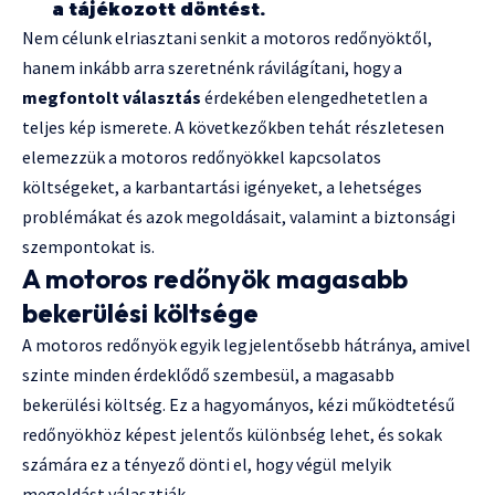
a tájékozott döntést.
Nem célunk elriasztani senkit a motoros redőnyöktől,
hanem inkább arra szeretnénk rávilágítani, hogy a
megfontolt választás
érdekében elengedhetetlen a
teljes kép ismerete. A következőkben tehát részletesen
elemezzük a motoros redőnyökkel kapcsolatos
költségeket, a karbantartási igényeket, a lehetséges
problémákat és azok megoldásait, valamint a biztonsági
szempontokat is.
A motoros redőnyök magasabb
bekerülési költsége
A motoros redőnyök egyik legjelentősebb hátránya, amivel
szinte minden érdeklődő szembesül, a magasabb
bekerülési költség. Ez a hagyományos, kézi működtetésű
redőnyökhöz képest jelentős különbség lehet, és sokak
számára ez a tényező dönti el, hogy végül melyik
megoldást választják.