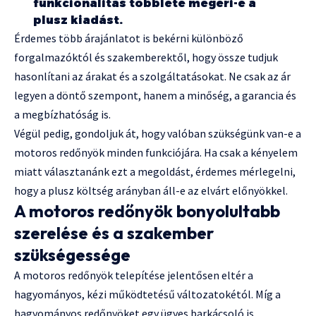
funkcionalitás többlete megéri-e a
plusz kiadást.
Érdemes több árajánlatot is bekérni különböző
forgalmazóktól és szakemberektől, hogy össze tudjuk
hasonlítani az árakat és a szolgáltatásokat. Ne csak az ár
legyen a döntő szempont, hanem a minőség, a garancia és
a megbízhatóság is.
Végül pedig, gondoljuk át, hogy valóban szükségünk van-e a
motoros redőnyök minden funkciójára. Ha csak a kényelem
miatt választanánk ezt a megoldást, érdemes mérlegelni,
hogy a plusz költség arányban áll-e az elvárt előnyökkel.
A motoros redőnyök bonyolultabb
szerelése és a szakember
szükségessége
A motoros redőnyök telepítése jelentősen eltér a
hagyományos, kézi működtetésű változatokétól. Míg a
hagyományos redőnyöket egy ügyes barkácsoló is