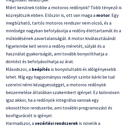
Miért kerülnek többe a motoros redőnyök? Több tényező is
közrejátszik ebben. Először is, ott van maga a
motor
. Egy
megbízható, tartós motoros rendszer nem olcsó, és a
minősége nagyban befolyásolja a redőny élettartamát és a
működésének zavartalanságát. A motor kiválasztásánál
figyelembe kell venni a redőny méretét, súlyát és a
használat gyakoriságát, ami tovább bonyolíthatja a
döntést és befolyásolhatja az árat.
Másodszor, a
beépítés
is bonyolultabb és időigényesebb
lehet. Míg egy hagyományos redőnyt szinte bárki be tud
szerelni némi kézügyességgel, a motoros redőnyök
beüzemelése általában szakembert igényel. Ez különösen
igaz akkor, ha a redőnyök integrálva vannak egy
okosotthon rendszerbe, ami további programozást és
konfigurációt is igényel.
Harmadszor, a
vezérlési rendszerek
is növelik a