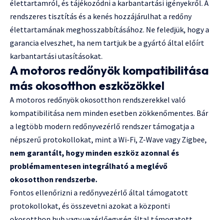
élettartamról, és tájékozódni a karbantartási igényekről. A
rendszeres tisztítás és a kenés hozzájárulhat a redőny
élettartamának meghosszabbításához. Ne feledjük, hogy a
garancia elveszhet, ha nem tartjuk be a gyártó által előírt
karbantartási utasításokat.
A motoros redőnyök kompatibilitása
más okosotthon eszközökkel
A motoros redőnyök okosotthon rendszerekkel való
kompatibilitása nem minden esetben zökkenőmentes. Bár
a legtöbb modern redőnyvezérlő rendszer támogatja a
népszerű protokollokat, mint a Wi-Fi, Z-Wave vagy Zigbee,
nem garantált, hogy minden eszköz azonnal és
problémamentesen integrálható a meglévő
okosotthon rendszerbe.
Fontos ellenőrizni a redőnyvezérlő által támogatott
protokollokat, és összevetni azokat a központi
okosotthon hub vagy vezérlőegység által támogatott