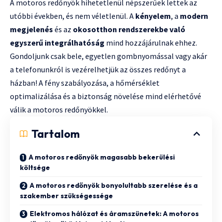
A motoros redőnyök hihetetlenül népszerűek lettek az
utóbbi években, és nem véletlenül. A
kényelem
, a
modern
megjelenés
és az
okosotthon rendszerekbe való
egyszerű integrálhatóság
mind hozzájárulnak ehhez.
Gondoljunk csak bele, egyetlen gombnyomással vagy akár
a telefonunkról is vezérelhetjük az összes redőnyt a
házban! A fény szabályozása, a hőmérséklet
optimalizálása és a biztonság növelése mind elérhetővé
válik a motoros redőnyökkel.
Tartalom
A motoros redőnyök magasabb bekerülési
költsége
A motoros redőnyök bonyolultabb szerelése és a
szakember szükségessége
Elektromos hálózat és áramszünetek: A motoros