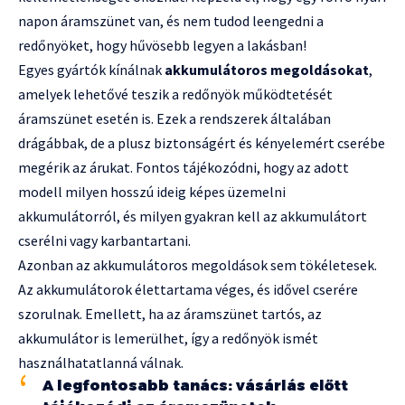
napon áramszünet van, és nem tudod leengedni a
redőnyöket, hogy hűvösebb legyen a lakásban!
Egyes gyártók kínálnak
akkumulátoros megoldásokat
,
amelyek lehetővé teszik a redőnyök működtetését
áramszünet esetén is. Ezek a rendszerek általában
drágábbak, de a plusz biztonságért és kényelemért cserébe
megérik az árukat. Fontos tájékozódni, hogy az adott
modell milyen hosszú ideig képes üzemelni
akkumulátorról, és milyen gyakran kell az akkumulátort
cserélni vagy karbantartani.
Azonban az akkumulátoros megoldások sem tökéletesek.
Az akkumulátorok élettartama véges, és idővel cserére
szorulnak. Emellett, ha az áramszünet tartós, az
akkumulátor is lemerülhet, így a redőnyök ismét
használhatatlanná válnak.
A legfontosabb tanács: vásárlás előtt