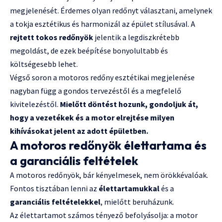
megjelenését. Érdemes olyan redőnyt választani, amelynek
a tokja esztétikus és harmonizál az épület stílusával. A
rejtett tokos redőnyök
jelentik a legdiszkrétebb
megoldást, de ezek beépítése bonyolultabb és
költségesebb lehet.
Végső soron a motoros redőny esztétikai megjelenése
nagyban függ a gondos tervezéstől és a megfelelő
kivitelezéstől.
Mielőtt döntést hozunk, gondoljuk át,
hogy a vezetékek és a motor elrejtése milyen
kihívásokat jelent az adott épületben.
A motoros redőnyök élettartama és
a garanciális feltételek
A motoros redőnyök, bár kényelmesek, nem örökkévalóak.
Fontos tisztában lenni az
élettartamukkal
és a
garanciális feltételekkel
, mielőtt beruházunk.
Az élettartamot számos tényező befolyásolja: a motor