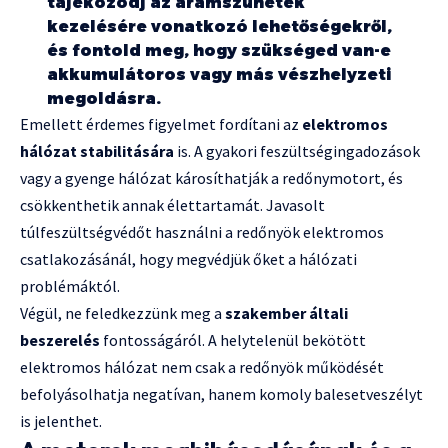
tájékozódj az áramszünetek
kezelésére vonatkozó lehetőségekről,
és fontold meg, hogy szükséged van-e
akkumulátoros vagy más vészhelyzeti
megoldásra.
Emellett érdemes figyelmet fordítani az
elektromos
hálózat stabilitására
is. A gyakori feszültségingadozások
vagy a gyenge hálózat károsíthatják a redőnymotort, és
csökkenthetik annak élettartamát. Javasolt
túlfeszültségvédőt használni a redőnyök elektromos
csatlakozásánál, hogy megvédjük őket a hálózati
problémáktól.
Végül, ne feledkezzünk meg a
szakember általi
beszerelés
fontosságáról. A helytelenül bekötött
elektromos hálózat nem csak a redőnyök működését
befolyásolhatja negatívan, hanem komoly balesetveszélyt
is jelenthet.