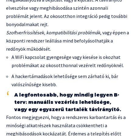
elvesztése vagy meghibásodása szintén azonnali
problémát jelent. Az okosotthon integráció pedig további
bonyodalmakat rejt.
Szoftverfrissítések, kompatibilitási problémák
, vagy éppen a
központi rendszer leállása mind befolyásolhatják a
redőnyök működését.
A WiFi kapcsolat gyengesége vagy kiesése is okozhat
problémákat az okosotthonnal vezérelt redőnyöknél.
A hackertámadások lehetősége sem zárható ki, bár
valószínűsége kisebb.
A legfontosabb, hogy mindig legyen B-
terv: manuális vezérlés lehetősége,
vagy egy egyszerű tartalék távirányító.
Fontos megjegyezni, hogy a rendszeres karbantartás és a
minőségi alkatrészek használata csökkentheti a
meghibásodások kockázatát. Érdemes a telepítés előtt