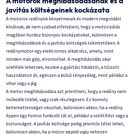
A motorok meghibásodásának és a
javítás költségeinek kockázata
A motoros redőnyök kényelmesek és modern megoldást
kínálnak, de nem szabad elfelejteni, hogy a motorizálás
magában hordoz bizonyos kockázatokat, különösen a
meghibásodások és a javítási költségek tekintetében. A
redőnymotor egy elektromos alkatrész, amely, mint
minden más gép, elromolhat. A meghibásodás okai
sokfélék lehetnek, kezdve a gyártási hibáktól, a túlzott
használaton át, egészen a külső tényezőkig, mint például a
vihar vagy a jég.
A motor meghibásodása azt jelentheti, hogy a redőny nem
működik többé, vagy csak részlegesen. Ez komoly
kellemetlenséget okozhat, különösen akkor, ha a redőny
éppen egy fontos funkciót lát el, például a sötétítést vagy a
biztonságot. A javítás költsége pedig jelentős tétel lehet,
különösen akkor, ha a motor egyedi vagy nehezen