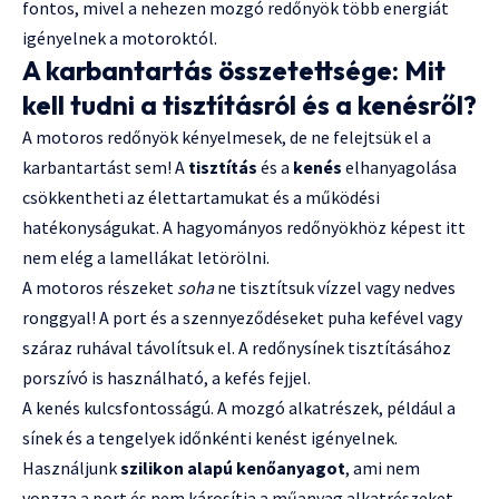
fontos, mivel a nehezen mozgó redőnyök több energiát
igényelnek a motoroktól.
A karbantartás összetettsége: Mit
kell tudni a tisztításról és a kenésről?
A motoros redőnyök kényelmesek, de ne felejtsük el a
karbantartást sem! A
tisztítás
és a
kenés
elhanyagolása
csökkentheti az élettartamukat és a működési
hatékonyságukat. A hagyományos redőnyökhöz képest itt
nem elég a lamellákat letörölni.
A motoros részeket
soha
ne tisztítsuk vízzel vagy nedves
ronggyal! A port és a szennyeződéseket puha kefével vagy
száraz ruhával távolítsuk el. A redőnysínek tisztításához
porszívó is használható, a kefés fejjel.
A kenés kulcsfontosságú. A mozgó alkatrészek, például a
sínek és a tengelyek időnkénti kenést igényelnek.
Használjunk
szilikon alapú kenőanyagot
, ami nem
vonzza a port és nem károsítja a műanyag alkatrészeket.