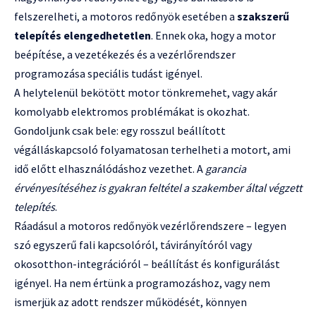
felszerelheti, a motoros redőnyök esetében a
szakszerű
telepítés elengedhetetlen
. Ennek oka, hogy a motor
beépítése, a vezetékezés és a vezérlőrendszer
programozása speciális tudást igényel.
A helytelenül bekötött motor tönkremehet, vagy akár
komolyabb elektromos problémákat is okozhat.
Gondoljunk csak bele: egy rosszul beállított
végálláskapcsoló folyamatosan terhelheti a motort, ami
idő előtt elhasználódáshoz vezethet. A
garancia
érvényesítéséhez is gyakran feltétel a szakember által végzett
telepítés
.
Ráadásul a motoros redőnyök vezérlőrendszere – legyen
szó egyszerű fali kapcsolóról, távirányítóról vagy
okosotthon-integrációról – beállítást és konfigurálást
igényel. Ha nem értünk a programozáshoz, vagy nem
ismerjük az adott rendszer működését, könnyen