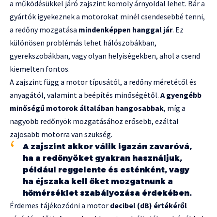
a működésükkel járó zajszint komoly árnyoldal lehet. Bár a
gyártók igyekeznek a motorokat minél csendesebbé tenni,
a redőny mozgatása
mindenképpen hanggal jár
. Ez
különösen problémás lehet hálószobákban,
gyerekszobákban, vagy olyan helyiségekben, ahol a csend
kiemelten fontos.
A zajszint függ a motor típusától, a redőny méretétől és
anyagától, valamint a beépítés minőségétől.
A gyengébb
minőségű motorok általában hangosabbak
, míg a
nagyobb redőnyök mozgatásához erősebb, ezáltal
zajosabb motorra van szükség.
A zajszint akkor válik igazán zavaróvá,
ha a redőnyöket gyakran használjuk,
például reggelente és esténként, vagy
ha éjszaka kell őket mozgatnunk a
hőmérséklet szabályozása érdekében.
Érdemes tájékozódni a motor
decibel (dB) értékéről