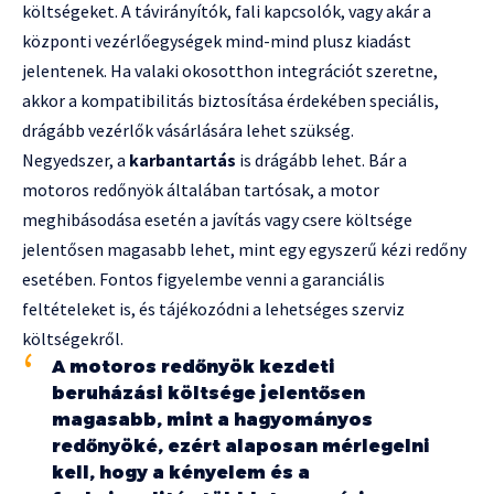
költségeket. A távirányítók, fali kapcsolók, vagy akár a
központi vezérlőegységek mind-mind plusz kiadást
jelentenek. Ha valaki okosotthon integrációt szeretne,
akkor a kompatibilitás biztosítása érdekében speciális,
drágább vezérlők vásárlására lehet szükség.
Negyedszer, a
karbantartás
is drágább lehet. Bár a
motoros redőnyök általában tartósak, a motor
meghibásodása esetén a javítás vagy csere költsége
jelentősen magasabb lehet, mint egy egyszerű kézi redőny
esetében. Fontos figyelembe venni a garanciális
feltételeket is, és tájékozódni a lehetséges szerviz
költségekről.
A motoros redőnyök kezdeti
beruházási költsége jelentősen
magasabb, mint a hagyományos
redőnyöké, ezért alaposan mérlegelni
kell, hogy a kényelem és a