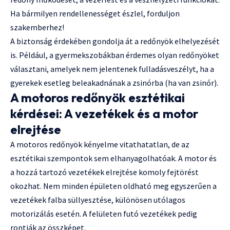
Ha bármilyen rendellenességet észlel, forduljon
szakemberhez!
A biztonság érdekében gondolja át a redőnyök elhelyezését
is. Például, a gyermekszobákban érdemes olyan redőnyöket
választani, amelyek nem jelentenek fulladásveszélyt, ha a
gyerekek esetleg beleakadnának a zsinórba (ha van zsinór).
A motoros redőnyök esztétikai
kérdései: A vezetékek és a motor
elrejtése
A motoros redőnyök kényelme vitathatatlan, de az
esztétikai szempontok sem elhanyagolhatóak. A motor és
a hozzá tartozó vezetékek elrejtése komoly fejtörést
okozhat. Nem minden épületen oldható meg egyszerűen a
vezetékek falba süllyesztése, különösen utólagos
motorizálás esetén. A felületen futó vezetékek pedig
rontják az összképet.