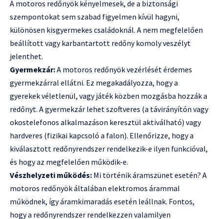
A motoros redőnyök kényelmesek, de a biztonsági
szempontokat sem szabad figyelmen kívül hagyni,
különösen kisgyermekes családoknál. A nem megfelelően
beállított vagy karbantartott redőny komoly veszélyt
jelenthet.
Gyermekzár:
A motoros redőnyök vezérlését érdemes
gyermekzárral ellátni. Ez megakadályozza, hogy a
gyerekek véletlenül, vagy játék közben mozgásba hozzák a
redőnyt. A gyermekzár lehet szoftveres (a távirányítón vagy
okostelefonos alkalmazáson keresztül aktiválható) vagy
hardveres (fizikai kapcsoló a falon). Ellenőrizze, hogy a
kiválasztott redőnyrendszer rendelkezik-e ilyen funkcióval,
és hogy az megfelelően működik-e.
Vészhelyzeti működés:
Mi történik áramszünet esetén? A
motoros redőnyök általában elektromos árammal
működnek, így áramkimaradás esetén leállnak. Fontos,
hogy a redőnyrendszer rendelkezzen valamilyen