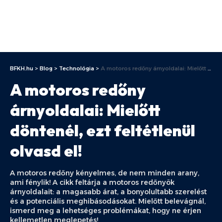
BFKH.hu
>
Blog
>
Technológia
>
A motoros redőny árnyoldalai: Mielőtt döntenél, ezt feltétlenül olvasd el!
A motoros redőny
árnyoldalai: Mielőtt
döntenél, ezt feltétlenül
olvasd el!
A motoros redőny kényelmes, de nem minden arany,
ami fénylik! A cikk feltárja a motoros redőnyök
árnyoldalait: a magasabb árat, a bonyolultabb szerelést
és a potenciális meghibásodásokat. Mielőtt belevágnál,
ismerd meg a lehetséges problémákat, hogy ne érjen
kellemetlen meglepetés!