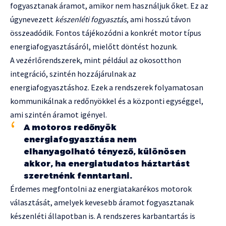
fogyasztanak áramot, amikor nem használjuk őket. Ez az
úgynevezett
készenléti fogyasztás
, ami hosszú távon
összeadódik. Fontos tájékozódni a konkrét motor típus
energiafogyasztásáról, mielőtt döntést hozunk.
A vezérlőrendszerek, mint például az okosotthon
integráció, szintén hozzájárulnak az
energiafogyasztáshoz. Ezek a rendszerek folyamatosan
kommunikálnak a redőnyökkel és a központi egységgel,
ami szintén áramot igényel.
A motoros redőnyök
energiafogyasztása nem
elhanyagolható tényező, különösen
akkor, ha energiatudatos háztartást
szeretnénk fenntartani.
Érdemes megfontolni az energiatakarékos motorok
választását, amelyek kevesebb áramot fogyasztanak
készenléti állapotban is. A rendszeres karbantartás is