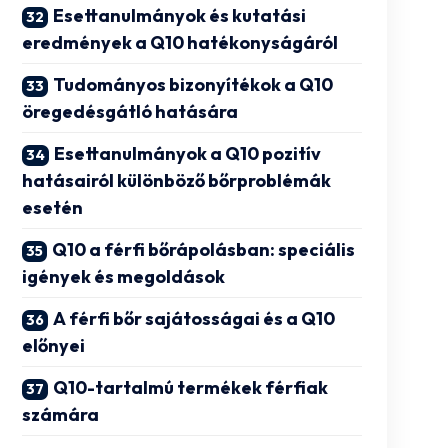
Esettanulmányok és kutatási
eredmények a Q10 hatékonyságáról
Tudományos bizonyítékok a Q10
öregedésgátló hatására
Esettanulmányok a Q10 pozitív
hatásairól különböző bőrproblémák
esetén
Q10 a férfi bőrápolásban: speciális
igények és megoldások
A férfi bőr sajátosságai és a Q10
előnyei
Q10-tartalmú termékek férfiak
számára