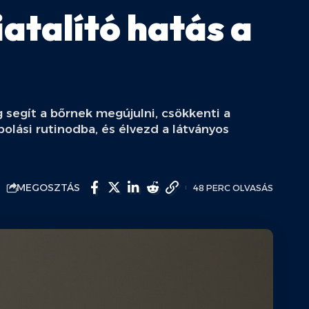
iatalító hatás a
 segít a bőrnek megújulni, csökkenti a
olási rutinodba, és élvezd a látványos
MEGOSZTÁS
48 PERC OLVASÁS