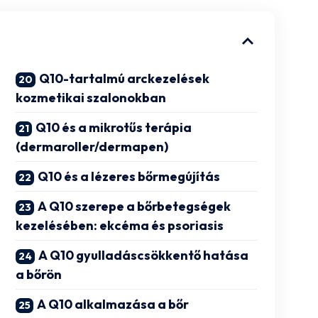
Q10-tartalmú arckezelések
kozmetikai szalonokban
Q10 és a mikrotűs terápia
(dermaroller/dermapen)
Q10 és a lézeres bőrmegújítás
A Q10 szerepe a bőrbetegségek
kezelésében: ekcéma és psoriasis
A Q10 gyulladáscsökkentő hatása
a bőrön
A Q10 alkalmazása a bőr