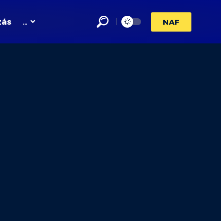
zás
…
NAF