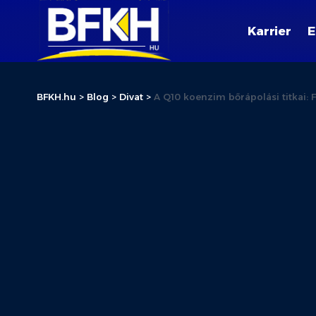
Karrier
E
BFKH.hu
>
Blog
>
Divat
>
A Q10 koenzim bőrápolási titkai: F