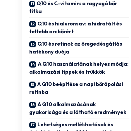
Q10 és C-vitamin: a ragyogó bőr
titka
Q10 és hialuronsav: a hidratált és
teltebb arcbőrért
Q10 és retinol: az öregedésgátlás
hatékony duója
A Q10 használatának helyes módja:
alkalmazási tippek és trükkök
A Q10 beépítése a napi bőrápolási
rutinba
A Q10 alkalmazásának
gyakorisága és a látható eredmények
Lehetséges mellékhatások és