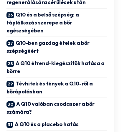
regenerálására sérülések után
Q10 és a belső szépség: a
táplálkozás szerepe a bőr
egészségében
Q10-ben gazdag ételek a bőr
szépségéért
A Q10 étrend-kiegészítők hatása a
bőrre
Tévhitek és tények a Q10-ről a
bőrápolásban
A Q10 valóban csodaszer a bőr
számára?
A Q10 és a placebo hatás