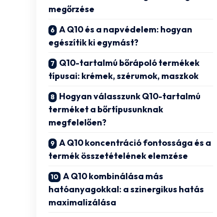
megőrzése
A Q10 és a napvédelem: hogyan
egészítik ki egymást?
Q10-tartalmú bőrápoló termékek
típusai: krémek, szérumok, maszkok
Hogyan válasszunk Q10-tartalmú
terméket a bőrtípusunknak
megfelelően?
A Q10 koncentráció fontossága és a
termék összetételének elemzése
A Q10 kombinálása más
hatóanyagokkal: a szinergikus hatás
maximalizálása