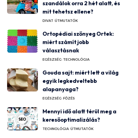
szandálok orra 2 hét alatt, és
mit tehetsz ellene?
DIVAT
ÚTMUTATÓK
Ortopédiai szőnyeg Ortek:
miért számít jobb
választásnak
EGÉSZSÉG
TECHNOLÓGIA
Gouda sajt: miért lett a világ
egyik legkedveltebb
alapanyaga?
EGÉSZSÉG
FŐZÉS
Mennyi idő alatt térül meg a
keresőoptimalizálás?
TECHNOLÓGIA
ÚTMUTATÓK