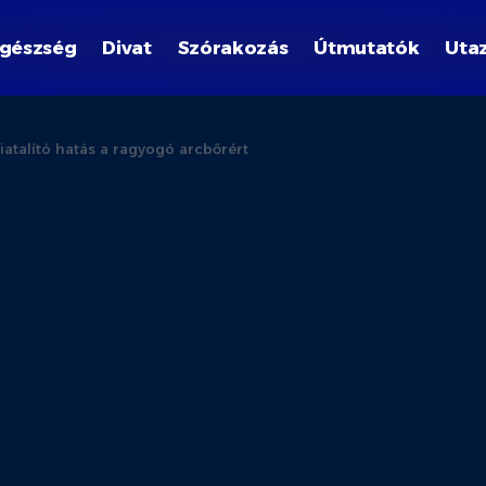
gészség
Divat
Szórakozás
Útmutatók
Uta
iatalító hatás a ragyogó arcbőrért