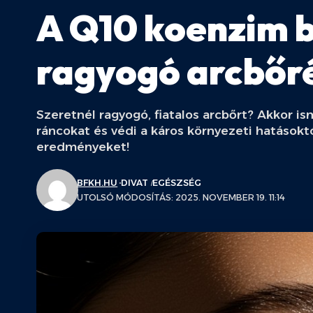
A Q10 koenzim bő
ragyogó arcbőr
Szeretnél ragyogó, fiatalos arcbőrt? Akkor i
ráncokat és védi a káros környezeti hatásoktó
eredményeket!
BFKH.HU
DIVAT
EGÉSZSÉG
UTOLSÓ MÓDOSÍTÁS: 2025. NOVEMBER 19. 11:14