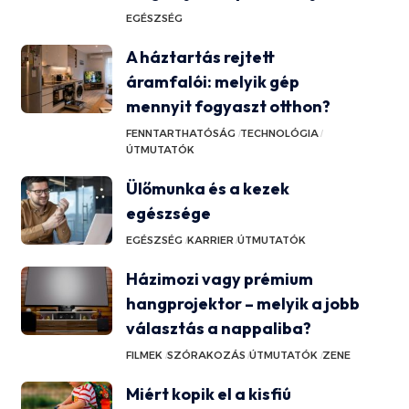
EGÉSZSÉG
A háztartás rejtett
áramfalói: melyik gép
mennyit fogyaszt otthon?
FENNTARTHATÓSÁG
TECHNOLÓGIA
ÚTMUTATÓK
Ülőmunka és a kezek
egészsége
EGÉSZSÉG
KARRIER
ÚTMUTATÓK
Házimozi vagy prémium
hangprojektor – melyik a jobb
választás a nappaliba?
FILMEK
SZÓRAKOZÁS
ÚTMUTATÓK
ZENE
Miért kopik el a kisfiú