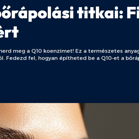
rápolási titkai: F
ért
smerd meg a Q10 koenzimet! Ez a természetes anyag
l. Fedezd fel, hogyan építheted be a Q10-et a bőráp