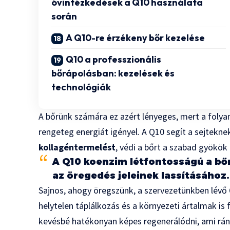
óvintézkedések a Q10 használata
során
A Q10-re érzékeny bőr kezelése
Q10 a professzionális
bőrápolásban: kezelések és
technológiák
A bőrünk számára ez azért lényeges, mert a foly
rengeteg energiát igényel. A Q10 segít a sejtek
kollagéntermelést
, védi a bőrt a szabad gyökök 
A Q10 koenzim létfontosságú a bő
az öregedés jeleinek lassításához.
Sajnos, ahogy öregszünk, a szervezetünkben lévő Q
helytelen táplálkozás és a környezeti ártalmak i
kevésbé hatékonyan képes regenerálódni, ami rán