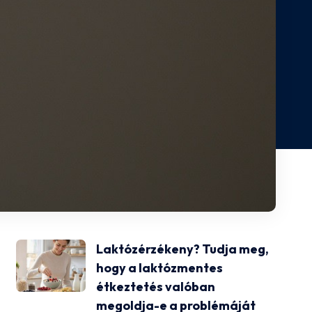
Laktózérzékeny? Tudja meg,
hogy a laktózmentes
étkeztetés valóban
megoldja-e a problémáját