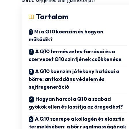
bőröd sejtjeinek energiamotorját!
Tartalom
Mi a Q10 koenzim és hogyan
működik?
A Q10 természetes forrásai és a
szervezet Q10 szintjének csökkenése
A Q10 koenzim jótékony hatásai a
bőrre: antioxidáns védelem és
sejtregeneráció
Hogyan harcol a Q10 a szabad
gyökök ellen és lassítja az öregedést?
A Q10 szerepe a kollagén és elasztin
termelésében: a bőr rugalmasságának