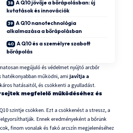
A Q10 jövője a bőrápolásban: új
kutatások és innovációk
A Q10 nanotechnológia
alkalmazása a bőrápolásban
A Q10 és a személyre szabott
bőrápolás
amatosan megújuló és védelmet nyújtó arcbőr
nek hatékonyabban működni, ami
javítja a
káros hatásaitól, és csökkenti a gyulladást.
rsejtek megfelelő működéséhez és
10 szintje csökken. Ezt a csökkenést a stressz, a
s felgyorsíthatják. Ennek eredményeként a bőrünk
cok, finom vonalak és fakó arcszín megjelenéséhez