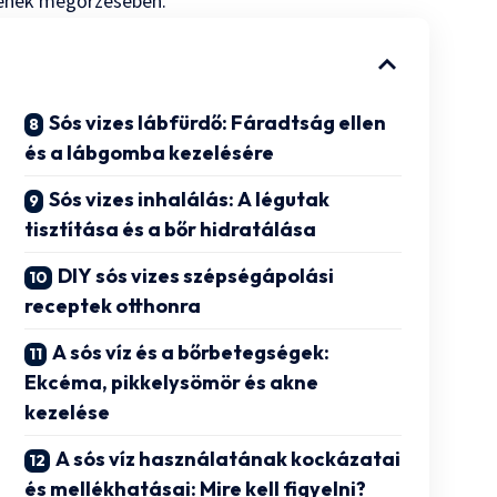
gének megőrzésében.
Sós vizes lábfürdő: Fáradtság ellen
és a lábgomba kezelésére
Sós vizes inhalálás: A légutak
tisztítása és a bőr hidratálása
DIY sós vizes szépségápolási
receptek otthonra
A sós víz és a bőrbetegségek:
Ekcéma, pikkelysömör és akne
kezelése
A sós víz használatának kockázatai
és mellékhatásai: Mire kell figyelni?