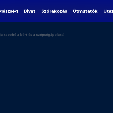
gészség
Divat
Szórakozás
Útmutatók
Uta
ja szebbé a bőrt és a szépségápolást?