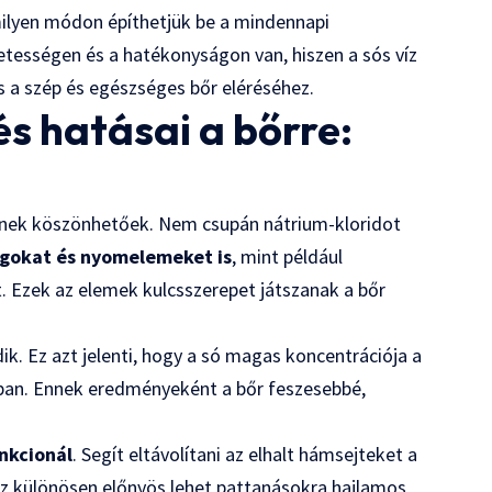
 milyen módon építhetjük be a mindennapi
etességen és a hatékonyságon van, hiszen a sós víz
 a szép és egészséges bőr eléréséhez.
és hatásai a bőrre:
lének köszönhetőek. Nem csupán nátrium-kloridot
gokat és nyomelemeket is
, mint például
. Ezek az elemek kulcsszerepet játszanak a bőr
k. Ez azt jelenti, hogy a só magas koncentrációja a
sában. Ennek eredményeként a bőr feszesebbé,
nkcionál
. Segít eltávolítani az elhalt hámsejteket a
 Ez különösen előnyös lehet pattanásokra hajlamos