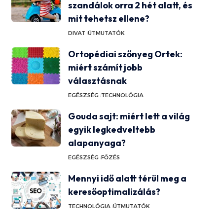
szandálok orra 2 hét alatt, és
mit tehetsz ellene?
DIVAT
ÚTMUTATÓK
Ortopédiai szőnyeg Ortek:
miért számít jobb
választásnak
EGÉSZSÉG
TECHNOLÓGIA
Gouda sajt: miért lett a világ
egyik legkedveltebb
alapanyaga?
EGÉSZSÉG
FŐZÉS
Mennyi idő alatt térül meg a
keresőoptimalizálás?
TECHNOLÓGIA
ÚTMUTATÓK