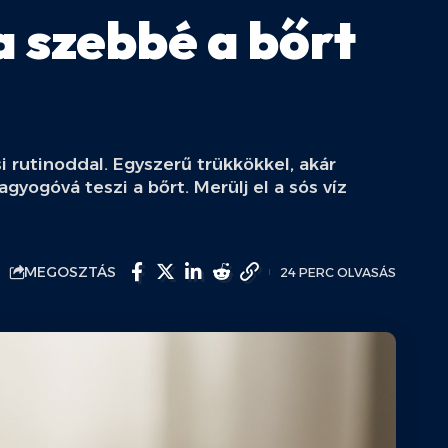
a szebbé a bőrt
i rutinoddal. Egyszerű trükkökkel, akár
agyogóvá teszi a bőrt. Merülj el a sós víz
MEGOSZTÁS
24 PERC OLVASÁS