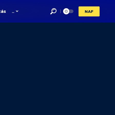
zás
…
NAF