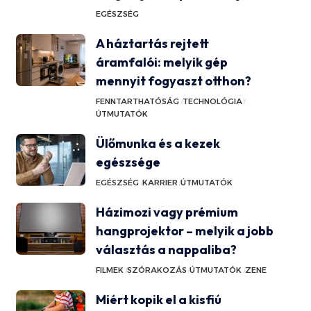
EGÉSZSÉG
A háztartás rejtett
áramfalói: melyik gép
mennyit fogyaszt otthon?
FENNTARTHATÓSÁG
TECHNOLÓGIA
ÚTMUTATÓK
Ülőmunka és a kezek
egészsége
EGÉSZSÉG
KARRIER
ÚTMUTATÓK
Házimozi vagy prémium
hangprojektor – melyik a jobb
választás a nappaliba?
FILMEK
SZÓRAKOZÁS
ÚTMUTATÓK
ZENE
Miért kopik el a kisfiú