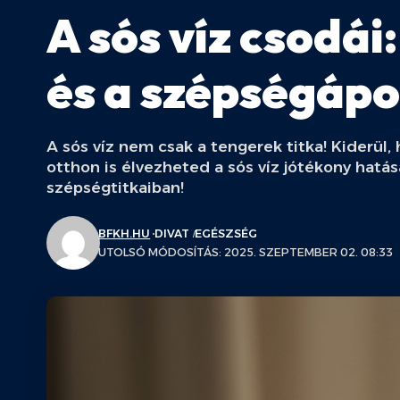
A sós víz csodái
és a szépségápo
A sós víz nem csak a tengerek titka! Kiderül
otthon is élvezheted a sós víz jótékony hatásai
szépségtitkaiban!
BFKH.HU
DIVAT
EGÉSZSÉG
UTOLSÓ MÓDOSÍTÁS: 2025. SZEPTEMBER 02. 08:33