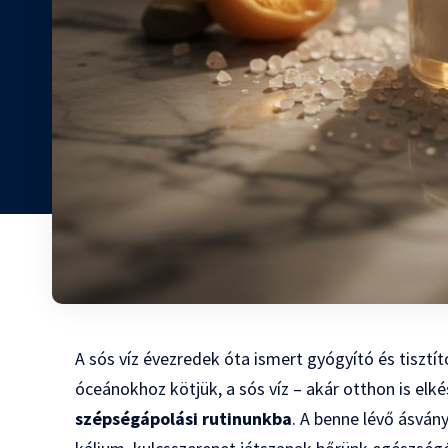
A sós víz évezredek óta ismert gyógyító és tisztí
óceánokhoz kötjük, a sós víz – akár otthon is elké
szépségápolási rutinunkba
. A benne lévő ásván