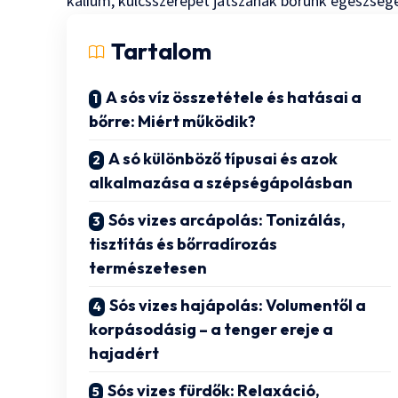
kálium, kulcsszerepet játszanak bőrünk egészsé
Tartalom
A sós víz összetétele és hatásai a
bőrre: Miért működik?
A só különböző típusai és azok
alkalmazása a szépségápolásban
Sós vizes arcápolás: Tonizálás,
tisztítás és bőrradírozás
természetesen
Sós vizes hajápolás: Volumentől a
korpásodásig – a tenger ereje a
hajadért
Sós vizes fürdők: Relaxáció,