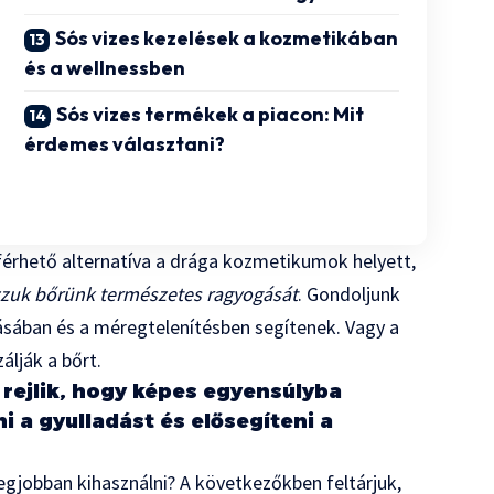
Sós vizes kezelések a kozmetikában
és a wellnessben
Sós vizes termékek a piacon: Mit
érdemes választani?
férhető alternatíva a drága kozmetikumok helyett,
zuk bőrünk természetes ragyogását
. Gondoljunk
ásában és a méregtelenítésben segítenek. Vagy a
álják a bőrt.
n rejlik, hogy képes egyensúlyba
i a gyulladást és elősegíteni a
legjobban kihasználni? A következőkben feltárjuk,