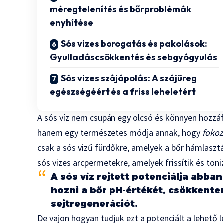
méregtelenítés és bőrproblémák
enyhítése
Sós vizes borogatás és pakolások:
Gyulladáscsökkentés és sebgyógyulás
Sós vizes szájápolás: A szájüreg
egészségéért és a friss leheletért
A sós víz nem csupán egy olcsó és könnyen hozzá
hanem egy természetes módja annak, hogy
fokoz
csak a sós vizű fürdőkre, amelyek a bőr hámlaszt
sós vizes arcpermetekre, amelyek frissítik és toniz
A sós víz rejtett potenciálja abba
hozni a bőr pH-értékét, csökkenten
sejtregenerációt.
De vajon hogyan tudjuk ezt a potenciált a lehető 