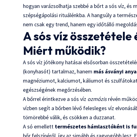
hogyan varázsolhatja szebbé a bőrt a sós víz, és
szépségápolási rituálénkba. A hangsúly a termész
nem csak egy trend, hanem egy időtálló megoldás
A sós víz összetétele 
Miért működik?
A sós víz jótékony hatásai elsősorban összetéte
(konyhasót) tartalmaz, hanem
más ásványi anya
magnéziumot, kalciumot, káliumot és szulfátokat
egészségének megőrzésében.
A bőrrel érintkezve a sós víz
ozmózis
révén működi
vízben segít a bőrben lévő felesleges víz elvoná
tömörebbé válik, és csökken a duzzanat.
A só emellett
természetes hámlasztóként is fu
bőr felszínéről, így az simább és ragyogóbb lesz.