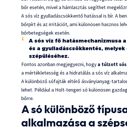
bőr esetén, mivel a hámlasztás segíthet megelőz
A sós víz gyulladáscsökkentő hatással is bír. A b
bőrpírt és az irritációt, ami különösen hasznos 
bőrbetegségek esetén.
A sós víz fő hatásmechanizmusa a 
és a gyulladáscsökkentés, melyek 
szépüléséhez.
Fontos azonban megjegyezni, hogy
a túlzott sós
a mértékletesség és a hidratálás a sós víz alkalm
A különböző sófajták eltérő ásványianyag-tartalo
lehet. Például a Holt-tengeri só különösen gazd
bőrre.
A só különböző típusa
alkalmazása a szép