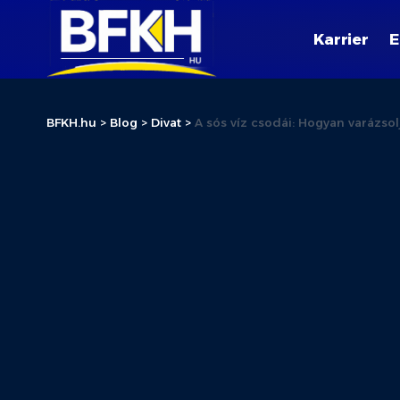
Karrier
E
BFKH.hu
>
Blog
>
Divat
>
A sós víz csodái: Hogyan varázsol