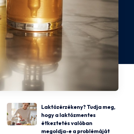
Laktózérzékeny? Tudja meg,
hogy a laktózmentes
étkeztetés valóban
megoldja-e a problémáját