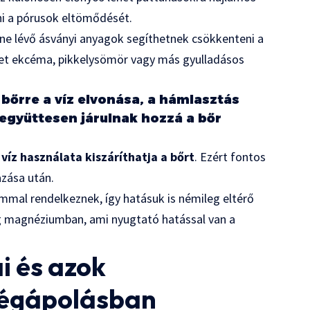
ni a pórusok eltömődését.
enne lévő ásványi anyagok segíthetnek csökkenteni a
lehet ekcéma, pikkelysömör vagy más gyulladásos
bőrre a víz elvonása, a hámlasztás
együttesen járulnak hozzá a bőr
 víz használata kiszáríthatja a bőrt
. Ezért fontos
azása után.
mmal rendelkeznek, így hatásuk is némileg eltérő
ag magnéziumban, ami nyugtató hatással van a
i és azok
ségápolásban