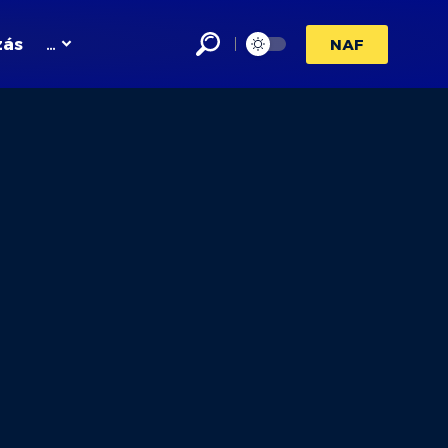
zás
…
NAF