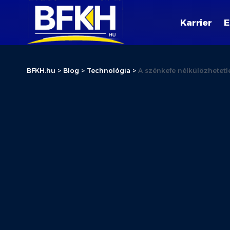
Karrier
E
BFKH.hu
>
Blog
>
Technológia
>
A szénkefe nélkülözhete