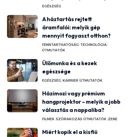
EGÉSZSÉG
A háztartás rejtett
áramfalói: melyik gép
mennyit fogyaszt otthon?
FENNTARTHATÓSÁG
TECHNOLÓGIA
ÚTMUTATÓK
Ülőmunka és a kezek
egészsége
EGÉSZSÉG
KARRIER
ÚTMUTATÓK
Házimozi vagy prémium
hangprojektor – melyik a jobb
választás a nappaliba?
FILMEK
SZÓRAKOZÁS
ÚTMUTATÓK
ZENE
Miért kopik el a kisfiú