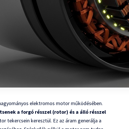
bb hagyományos elektromos motor működésében.
enek a forgó résszel (rotor) és a álló résszel
tor tekercsein keresztül. Ez az áram generálja a