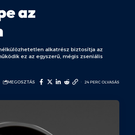
pe az
n
nélkülözhetetlen alkatrész biztosítja az
űködik ez az egyszerű, mégis zseniális
MEGOSZTÁS
24 PERC OLVASÁS