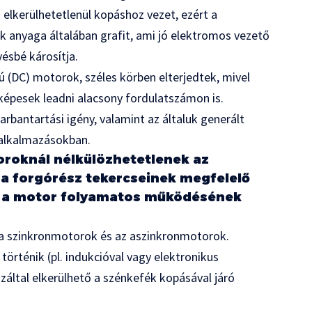
 elkerülhetetlenül kopáshoz vezet, ezért a
k anyaga általában grafit, ami jó elektromos vezető
vésbé károsítja.
 (DC) motorok, széles körben elterjedtek, mivel
épesek leadni alacsony fordulatszámon is.
rbantartási igény, valamint az általuk generált
 alkalmazásokban.
roknál nélkülözhetetlenek az
a forgórész tekercseinek megfelelő
mi a motor folyamatos működésének
l a szinkronmotorok és az aszinkronmotorok.
rténik (pl. indukcióval vagy elektronikus
záltal elkerülhető a szénkefék kopásával járó