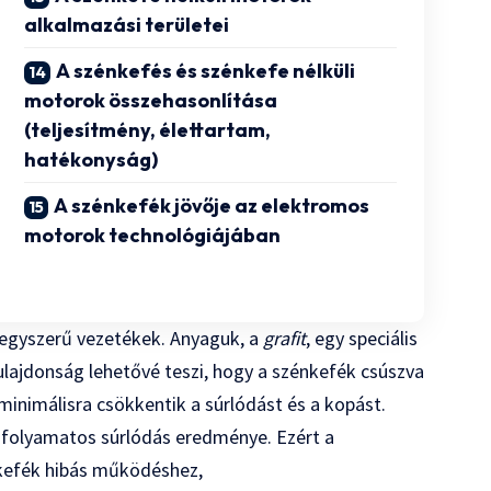
alkalmazási területei
A szénkefés és szénkefe nélküli
motorok összehasonlítása
(teljesítmény, élettartam,
hatékonyság)
A szénkefék jövője az elektromos
motorok technológiájában
egyszerű vezetékek. Anyaguk, a
grafit
, egy speciális
ulajdonság lehetővé teszi, hogy a szénkefék csúszva
inimálisra csökkentik a súrlódást és a kopást.
 folyamatos súrlódás eredménye. Ezért a
nkefék hibás működéshez,