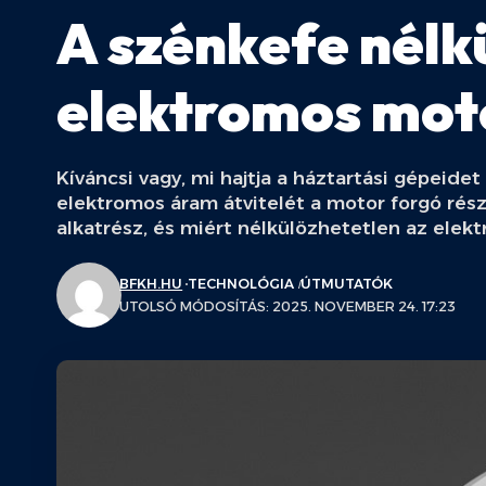
A szénkefe nélk
elektromos mo
Kíváncsi vagy, mi hajtja a háztartási gépeidet
elektromos áram átvitelét a motor forgó rész
alkatrész, és miért nélkülözhetetlen az elek
BFKH.HU
TECHNOLÓGIA
ÚTMUTATÓK
UTOLSÓ MÓDOSÍTÁS: 2025. NOVEMBER 24. 17:23