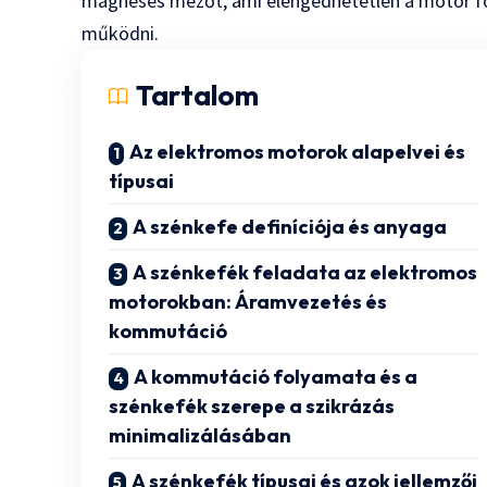
mágneses mezőt, ami elengedhetetlen a motor f
működni.
Tartalom
Az elektromos motorok alapelvei és
típusai
A szénkefe definíciója és anyaga
A szénkefék feladata az elektromos
motorokban: Áramvezetés és
kommutáció
A kommutáció folyamata és a
szénkefék szerepe a szikrázás
minimalizálásában
A szénkefék típusai és azok jellemzői