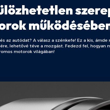
ülözhetetlen szere
torok működésébe
 és az autódat? A válasz a szénkefe! Ez a kis, ámde 
ére, lehetővé téve a mozgást. Fedezd fel, hogyan m
tromos motorok világában!