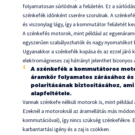
folyamatosan súrlódnak a felületén. Ez a súrlódás
szénkefék időnként cserére szorulnak. A szénkefé
és viszonylag lágy, így a kommutátor felületét ke
A szénkefés motorok, mint például az egyenáramú
egyszerűen szabályozhatók és nagy nyomatékot k
Ugyanakkor a szénkefék kopása és az ezzel járó ka
elektromágneses zaj hátrányt jelenthet bizonyos
A szénkefék a kommutátoros moto
áramkör folyamatos zárásához és 
polaritásának biztosításához, a
alapfeltétele.
Vannak szénkefe nélküli motorok is, mint példáu
Ezeknél a motoroknál az áramellátás más módon tö
kommutációval), így nincs szükség szénkefékre. E
karbantartási igény és a zaj is csökken.