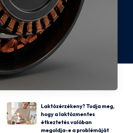
Laktózérzékeny? Tudja meg,
hogy a laktózmentes
étkeztetés valóban
megoldja-e a problémáját