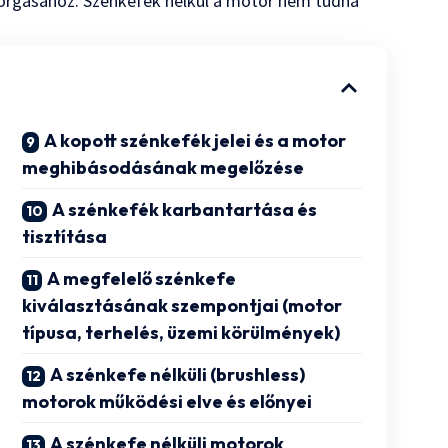
orgásához. Szénkefék nélkül a motor nem tudna
A kopott szénkefék jelei és a motor
meghibásodásának megelőzése
A szénkefék karbantartása és
tisztítása
A megfelelő szénkefe
kiválasztásának szempontjai (motor
típusa, terhelés, üzemi körülmények)
A szénkefe nélküli (brushless)
motorok működési elve és előnyei
A szénkefe nélküli motorok