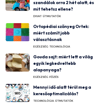
szandálok orra 2 hét alatt, és
mit tehetsz ellene?
DIVAT
ÚTMUTATÓK
Ortopédiai szőnyeg Ortek:
miért számít jobb
választásnak
EGÉSZSÉG
TECHNOLÓGIA
Gouda sajt: miért lett a világ
egyik legkedveltebb
alapanyaga?
EGÉSZSÉG
FŐZÉS
Mennyi idő alatt térül meg a
keresőoptimalizálás?
TECHNOLÓGIA
ÚTMUTATÓK