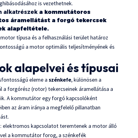
ghibásodásához is vezethetnek.
n alkatrészek
a kommutátoros
tos áramellátást a forgó tekercsek
 alapfeltétele.
motor típusa és a felhasználási terület határoz
fontosságú a motor optimális teljesítményének és
k alapelvei és típusai
sfontosságú eleme a
szénkefe
, különösen a
a forgórész (rotor) tekercseinek áramellátása a
nik. A kommutátor egy forgó kapcsolóként
eiben az áram iránya a megfelelő pillanatban
ást.
k
: elektromos kapcsolatot teremtenek a motor álló
ivel a kommutátor forog, a szénkefék