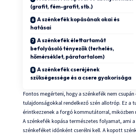
(grafit, fém-grafit, stb.)
A szénkefék kopásának okai és
hatásai
A szénkefék élettartamát
befolyásoló tényezők (terhelés,
hőmérséklet, páratartalom)
A szénkefék cseréjének
szükségessége és a csere gyakorisága
Fontos megérteni, hogy a szénkefék nem csupán 
tulajdonságokkal rendelkező szén allotróp. Ez a t
érintkezzenek a forgó kommutátorral, miközben m
A szénkefék kopása természetes folyamat, ami a
szénkeféket időnként cserélni kell. A kopott szé