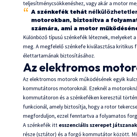
teljesítménycsökkenéshez, vagy akár a motor me
A szénkefék tehát
nélkülözhetetle
motorokban, biztosítva a folyama
számára, ami a motor működésének
Különböző típusú szénkefék léteznek, melyeket a 
meg. A megfelelő szénkefe kiválasztása kritikus 
élettartamának biztosításához.
Az elektromos motoro
Az elektromos motorok működésének egyik kulc
kommutátoros motoroknál. Ezeknél a motoroknál 
kommutátoron és a szénkeféken keresztül törté
funkcionál, amely biztosítja, hogy a rotor tekercs
megforduljon, ezzel fenntartva a folyamatos forg
A szénkefék itt
esszenciális szerepet játszana
része (sztátor) és a forgó kommutátor között. M