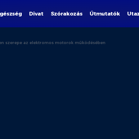
gészség
Divat
Szórakozás
Útmutatók
Uta
tlen szerepe az elektromos motorok működésében