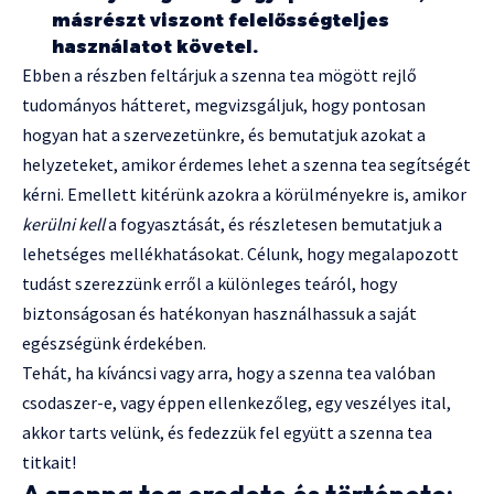
másrészt viszont felelősségteljes
használatot követel.
Ebben a részben feltárjuk a szenna tea mögött rejlő
tudományos hátteret, megvizsgáljuk, hogy pontosan
hogyan hat a szervezetünkre, és bemutatjuk azokat a
helyzeteket, amikor érdemes lehet a szenna tea segítségét
kérni. Emellett kitérünk azokra a körülményekre is, amikor
kerülni kell
a fogyasztását, és részletesen bemutatjuk a
lehetséges mellékhatásokat. Célunk, hogy megalapozott
tudást szerezzünk erről a különleges teáról, hogy
biztonságosan és hatékonyan használhassuk a saját
egészségünk érdekében.
Tehát, ha kíváncsi vagy arra, hogy a szenna tea valóban
csodaszer-e, vagy éppen ellenkezőleg, egy veszélyes ital,
akkor tarts velünk, és fedezzük fel együtt a szenna tea
titkait!