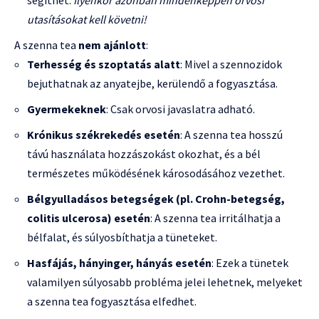
segíthet.
Ilyenkor azonban mindenképpen orvosi
utasításokat kell követni!
A szenna tea
nem ajánlott
:
Terhesség és szoptatás alatt
: Mivel a szennozidok
bejuthatnak az anyatejbe, kerülendő a fogyasztása.
Gyermekeknek
: Csak orvosi javaslatra adható.
Krónikus székrekedés esetén
: A szenna tea hosszú
távú használata hozzászokást okozhat, és a bél
természetes működésének károsodásához vezethet.
Bélgyulladásos betegségek (pl. Crohn-betegség,
colitis ulcerosa) esetén
: A szenna tea irritálhatja a
bélfalat, és súlyosbíthatja a tüneteket.
Hasfájás, hányinger, hányás esetén
: Ezek a tünetek
valamilyen súlyosabb probléma jelei lehetnek, melyeket
a szenna tea fogyasztása elfedhet.