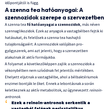
időpontjától is függ.
A szenna tea hatóanyagai: A
szennozidok szerepe a szervezetben
A szenna tea
fő hatóanyagai a szennozidok
, más néven
szennaglikozidok. Ezek az anyagok a vastagbélben fejtik ki
hatásukat, és felelősek a szenna tea hashajtó
tulajdonságaiért. A szennozidok valójában pro-
gyógyszerek, ami azt jelenti, hogy a szervezetben
alakulnak át aktív formájukba.
A folyamat a következőképpen zajlik: a szennozidok a
vékonybélben nem szívódnak fel jelentős mértékben.
Ehelyett eljutnak a vastagbélbe, ahol a bélbaktériumok
enzimei bontják le őket. Ennek a lebontásnak a során
keletkeznek az aktív metabolitok, az úgynevezett
reinoin-
antronok
.
Ezek a reinoin-antronok serkentik a
vastagbél falának perisztaltikus