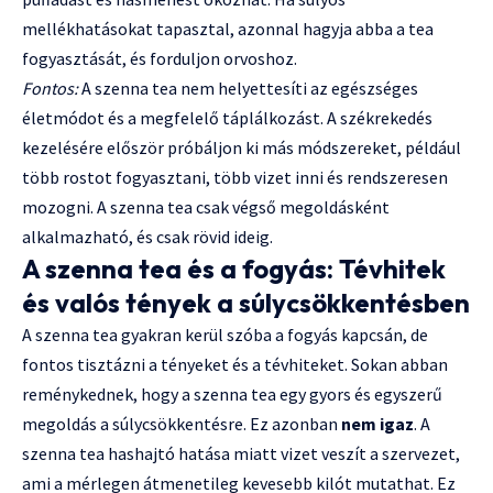
mellékhatásokat tapasztal, azonnal hagyja abba a tea
fogyasztását, és forduljon orvoshoz.
Fontos:
A szenna tea nem helyettesíti az egészséges
életmódot és a megfelelő táplálkozást. A székrekedés
kezelésére először próbáljon ki más módszereket, például
több rostot fogyasztani, több vizet inni és rendszeresen
mozogni. A szenna tea csak végső megoldásként
alkalmazható, és csak rövid ideig.
A szenna tea és a fogyás: Tévhitek
és valós tények a súlycsökkentésben
A szenna tea gyakran kerül szóba a fogyás kapcsán, de
fontos tisztázni a tényeket és a tévhiteket. Sokan abban
reménykednek, hogy a szenna tea egy gyors és egyszerű
megoldás a súlycsökkentésre. Ez azonban
nem igaz
. A
szenna tea hashajtó hatása miatt vizet veszít a szervezet,
ami a mérlegen átmenetileg kevesebb kilót mutathat. Ez