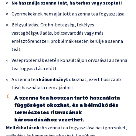
Ne használja szenna teát, ha terhes vagy szoptat!
Gyermekeknek nem ajánlott a szenna tea fogyasztása.
Bélgyulladás, Crohn-betegség, fekélyes
vastagbélgyulladás, bélcsavarodás vagy más
emésztőrendszeri problémák esetén kerülje a szenna
teát.
Veseproblémák esetén konzultáljon orvosával a szenna
tea fogyasztása előtt.
A szenna tea
káliumhiányt
okozhat, ezért hosszabb
távú használata nem ajánlott.
A szenna tea hosszan tartó használata
függőséget okozhat, és a bélműködés
természetes ritmusának
károsodásához vezethet.
Mellékhatások:
A szenna tea fogyasztása hasi görcsöket,
puffadást és hasmenést okozhat. Ha súlyos