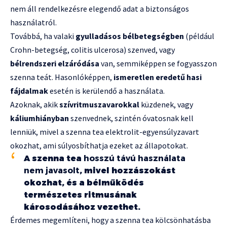
nem áll rendelkezésre elegendő adat a biztonságos
használatról.
Továbbá, ha valaki
gyulladásos bélbetegségben
(például
Crohn-betegség, colitis ulcerosa) szenved, vagy
bélrendszeri elzáródása
van, semmiképpen se fogyasszon
szenna teát. Hasonlóképpen,
ismeretlen eredetű hasi
fájdalmak
esetén is kerülendő a használata.
Azoknak, akik
szívritmuszavarokkal
küzdenek, vagy
káliumhiányban
szenvednek, szintén óvatosnak kell
lenniük, mivel a szenna tea elektrolit-egyensúlyzavart
okozhat, ami súlyosbíthatja ezeket az állapotokat.
A szenna tea
hosszú távú használata
nem javasolt
, mivel hozzászokást
okozhat, és a bélműködés
természetes ritmusának
károsodásához vezethet.
Érdemes megemlíteni, hogy a szenna tea kölcsönhatásba