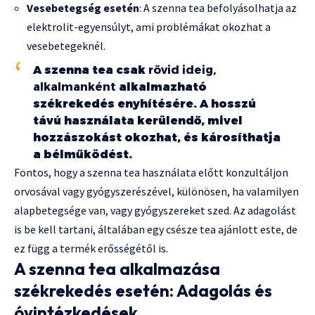
Vesebetegség esetén
: A szenna tea befolyásolhatja az
elektrolit-egyensúlyt, ami problémákat okozhat a
vesebetegeknél.
A szenna tea csak
rövid ideig,
alkalmanként
alkalmazható
székrekedés enyhítésére. A hosszú
távú használata kerülendő, mivel
hozzászokást okozhat, és károsíthatja
a bélműködést.
Fontos, hogy a szenna tea használata előtt konzultáljon
orvosával vagy gyógyszerészével, különösen, ha valamilyen
alapbetegsége van, vagy gyógyszereket szed. Az adagolást
is be kell tartani, általában egy csésze tea ajánlott este, de
ez függ a termék erősségétől is.
A szenna tea alkalmazása
székrekedés esetén: Adagolás és
óvintézkedések