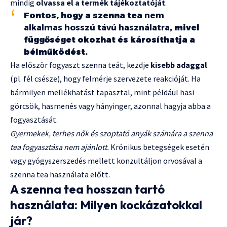
mindig
olvassa el a termék tájékoztatóját
.
Fontos, hogy a szenna tea
nem
alkalmas hosszú távú használatra
, mivel
függőséget okozhat és károsíthatja a
bélműködést.
Ha először fogyaszt szenna teát, kezdje
kisebb adaggal
(pl. fél csésze), hogy felmérje szervezete reakcióját. Ha
bármilyen mellékhatást tapasztal, mint például hasi
görcsök, hasmenés vagy hányinger, azonnal hagyja abba a
fogyasztását.
Gyermekek, terhes nők és szoptató anyák számára a szenna
tea fogyasztása nem ajánlott.
Krónikus betegségek esetén
vagy gyógyszerszedés mellett konzultáljon orvosával a
szenna tea használata előtt.
A szenna tea hosszan tartó
használata: Milyen kockázatokkal
jár?