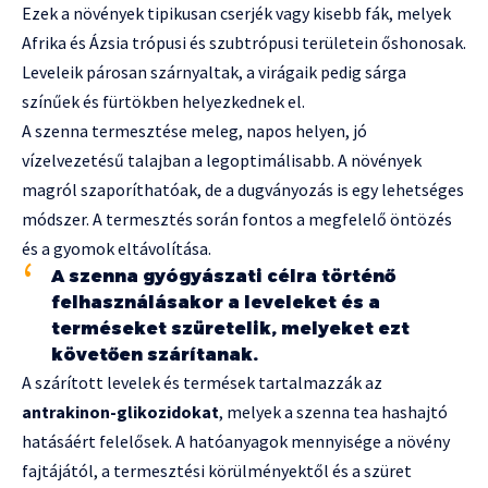
Ezek a növények tipikusan cserjék vagy kisebb fák, melyek
Afrika és Ázsia trópusi és szubtrópusi területein őshonosak.
Leveleik párosan szárnyaltak, a virágaik pedig sárga
színűek és fürtökben helyezkednek el.
A szenna termesztése meleg, napos helyen, jó
vízelvezetésű talajban a legoptimálisabb. A növények
magról szaporíthatóak, de a dugványozás is egy lehetséges
módszer. A termesztés során fontos a megfelelő öntözés
és a gyomok eltávolítása.
A szenna gyógyászati célra történő
felhasználásakor a leveleket és a
terméseket szüretelik, melyeket ezt
követően szárítanak.
A szárított levelek és termések tartalmazzák az
antrakinon-glikozidokat
, melyek a szenna tea hashajtó
hatásáért felelősek. A hatóanyagok mennyisége a növény
fajtájától, a termesztési körülményektől és a szüret