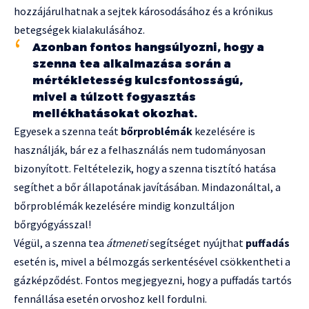
hozzájárulhatnak a sejtek károsodásához és a krónikus
betegségek kialakulásához.
Azonban fontos hangsúlyozni, hogy a
szenna tea alkalmazása során a
mértékletesség kulcsfontosságú,
mivel a túlzott fogyasztás
mellékhatásokat okozhat.
Egyesek a szenna teát
bőrproblémák
kezelésére is
használják, bár ez a felhasználás nem tudományosan
bizonyított. Feltételezik, hogy a szenna tisztító hatása
segíthet a bőr állapotának javításában. Mindazonáltal, a
bőrproblémák kezelésére mindig konzultáljon
bőrgyógyásszal!
Végül, a szenna tea
átmeneti
segítséget nyújthat
puffadás
esetén is, mivel a bélmozgás serkentésével csökkentheti a
gázképződést. Fontos megjegyezni, hogy a puffadás tartós
fennállása esetén orvoshoz kell fordulni.