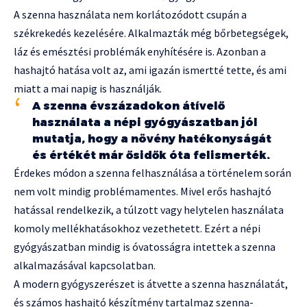
A szenna használata nem korlátozódott csupán a
székrekedés kezelésére. Alkalmazták még bőrbetegségek,
láz és emésztési problémák enyhítésére is. Azonban a
hashajtó hatása volt az, ami igazán ismertté tette, és ami
miatt a mai napig is használják.
A szenna évszázadokon átívelő
használata a népi gyógyászatban jól
mutatja, hogy a növény hatékonyságát
és értékét már ősidők óta felismerték.
Érdekes módon a szenna felhasználása a történelem során
nem volt mindig problémamentes. Mivel erős hashajtó
hatással rendelkezik, a túlzott vagy helytelen használata
komoly mellékhatásokhoz vezethetett. Ezért a népi
gyógyászatban mindig is óvatosságra intettek a szenna
alkalmazásával kapcsolatban.
A modern gyógyszerészet is átvette a szenna használatát,
és számos hashajtó készítmény tartalmaz szenna-