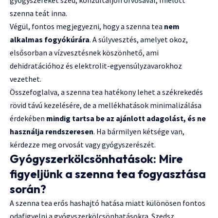
gyógyszereket szed, konzultáljon orvosával, mielőtt
szenna teát inna.
Végül, fontos megjegyezni, hogy a szenna tea
nem
alkalmas fogyókúrára
. A súlyvesztés, amelyet okoz,
elsősorban a vízvesztésnek köszönhető, ami
dehidratációhoz és elektrolit-egyensúlyzavarokhoz
vezethet.
Összefoglalva, a szenna tea hatékony lehet a székrekedés
rövid távú kezelésére, de a mellékhatások minimalizálása
érdekében
mindig tartsa be az ajánlott adagolást, és ne
használja rendszeresen
. Ha bármilyen kétsége van,
kérdezze meg orvosát vagy gyógyszerészét.
Gyógyszerkölcsönhatások: Mire
figyeljünk a szenna tea fogyasztása
során?
A szenna tea erős hashajtó hatása miatt különösen fontos
odafigyelni a gyógyszerkölcsönhatásokra. Szedsz