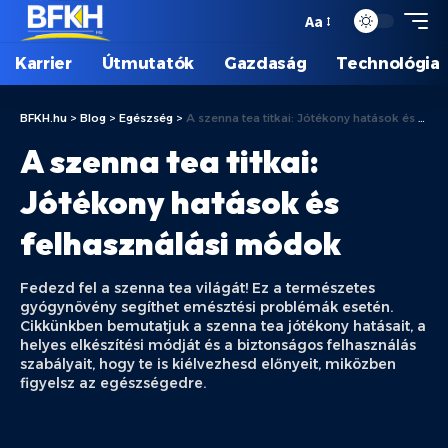
Aa
Karrier
Útmutatók
Gazdaság
Technológia
BFKH.hu
>
Blog
>
Egészség
>
A szenna tea titkai: Jótékony hatások és felhasználási módok
A szenna tea titkai:
Jótékony hatások és
felhasználási módok
Fedezd fel a szenna tea világát! Ez a természetes
gyógynövény segíthet emésztési problémák esetén.
Cikkünkben bemutatjuk a szenna tea jótékony hatásait, a
helyes elkészítési módját és a biztonságos felhasználás
szabályait, hogy te is kiélvezhesd előnyeit, miközben
figyelsz az egészségedre.