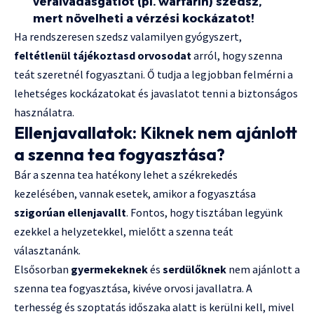
véralvadásgátlót (pl. warfarin) szedsz,
mert növelheti a vérzési kockázatot!
Ha rendszeresen szedsz valamilyen gyógyszert,
feltétlenül tájékoztasd orvosodat
arról, hogy szenna
teát szeretnél fogyasztani. Ő tudja a legjobban felmérni a
lehetséges kockázatokat és javaslatot tenni a biztonságos
használatra.
Ellenjavallatok: Kiknek nem ajánlott
a szenna tea fogyasztása?
Bár a szenna tea hatékony lehet a székrekedés
kezelésében, vannak esetek, amikor a fogyasztása
szigorúan ellenjavallt
. Fontos, hogy tisztában legyünk
ezekkel a helyzetekkel, mielőtt a szenna teát
választanánk.
Elsősorban
gyermekeknek
és
serdülőknek
nem ajánlott a
szenna tea fogyasztása, kivéve orvosi javallatra. A
terhesség és szoptatás időszaka alatt is kerülni kell, mivel