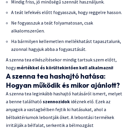
Mindig friss, jó minőségű szennát használjunk.
A teát lefekvés előtt fogyasszuk, hogy reggelre hasson.
Ne fogyasszuk a teát folyamatosan, csak
alkalomszerűen.
Ha bármilyen kellemetlen mellékhatást tapasztalunk,
azonnal hagyjuk abba a fogyasztását.
A szenna tea elkészítésekor mindig tartsuk szem előtt,
hogy
mértékkel és körültekintően kell alkalmazni!
A szenna tea hashajtó hatása:
Hogyan működik és mikor ajánlott?
A szenna tea leginkább hashajtó hatásáról ismert, melyet
a benne található
szennozidok
idéznek elő. Ezek az
anyagok a vastagbélben fejtik ki hatásukat, ahol a
bélbaktériumok lebontják őket. A lebontási termékek
irritálják a bélfalat, serkentik a bélmozgást