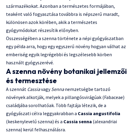
származékokat. Azonban a természetes formájában,
teaként való fogyasztása továbbra is népszerű maradt,
különösen azok körében, akik a természetes
gyógymódokat részesítik előnyben.
Összességében a szenna története a népi gyógyászatban
egy példa arra, hogy egy egyszerű növény hogyan válhat az
emberiség egyik legrégebbi és legszélesebb körben
használt gyógyszerévé.
A szenna növény botanikai jellemzői
és termesztése
A szennát
Cassia
vagy
Senna
nemzetségbe tartozó
növények alkotják, melyek a pillangósvirágúak (Fabaceae)
családjába sorolhatóak. Több fajtája létezik, de a
gyógyászati célra leggyakrabban a
Cassia angustifolia
(keskenylevelű szenna) és a
Cassia senna
(alexandriai
szenna) kerül felhasználásra.