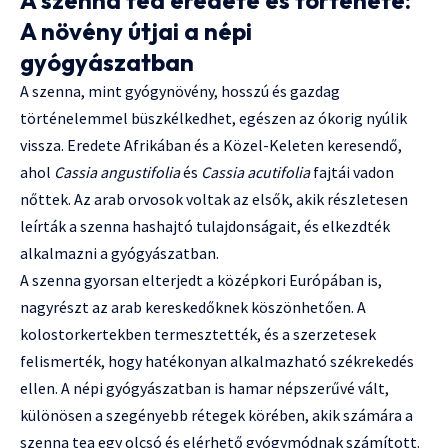
A szenna tea eredete és története:
A növény útjai a népi
gyógyászatban
A szenna, mint gyógynövény, hosszú és gazdag
történelemmel büszkélkedhet, egészen az ókorig nyúlik
vissza. Eredete Afrikában és a Közel-Keleten keresendő,
ahol
Cassia angustifolia
és
Cassia acutifolia
fajtái vadon
nőttek. Az arab orvosok voltak az elsők, akik részletesen
leírták a szenna hashajtó tulajdonságait, és elkezdték
alkalmazni a gyógyászatban.
A szenna gyorsan elterjedt a középkori Európában is,
nagyrészt az arab kereskedőknek köszönhetően. A
kolostorkertekben termesztették, és a szerzetesek
felismerték, hogy hatékonyan alkalmazható székrekedés
ellen. A népi gyógyászatban is hamar népszerűvé vált,
különösen a szegényebb rétegek körében, akik számára a
szenna tea egy olcsó és elérhető gyógymódnak számított.