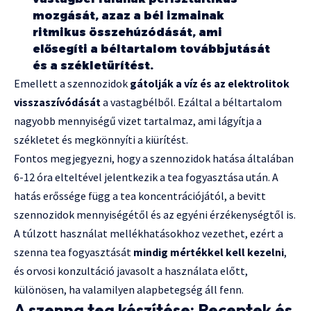
mozgását, azaz a bél izmainak
ritmikus összehúzódását, ami
elősegíti a béltartalom továbbjutását
és a székletürítést.
Emellett a szennozidok
gátolják a víz és az elektrolitok
visszaszívódását
a vastagbélből. Ezáltal a béltartalom
nagyobb mennyiségű vizet tartalmaz, ami lágyítja a
székletet és megkönnyíti a kiürítést.
Fontos megjegyezni, hogy a szennozidok hatása általában
6-12 óra elteltével jelentkezik a tea fogyasztása után. A
hatás erőssége függ a tea koncentrációjától, a bevitt
szennozidok mennyiségétől és az egyéni érzékenységtől is.
A túlzott használat mellékhatásokhoz vezethet, ezért a
szenna tea fogyasztását
mindig mértékkel kell kezelni
,
és orvosi konzultáció javasolt a használata előtt,
különösen, ha valamilyen alapbetegség áll fenn.
A szenna tea készítése: Receptek és