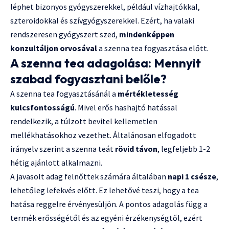
léphet bizonyos gyógyszerekkel, például vízhajtókkal,
szteroidokkal és szívgyógyszerekkel. Ezért, ha valaki
rendszeresen gyógyszert szed,
mindenképpen
konzultáljon orvosával
a szenna tea fogyasztása előtt.
A szenna tea adagolása: Mennyit
szabad fogyasztani belőle?
A szenna tea fogyasztásánál a
mértékletesség
kulcsfontosságú
. Mivel erős hashajtó hatással
rendelkezik, a túlzott bevitel kellemetlen
mellékhatásokhoz vezethet. Általánosan elfogadott
irányelv szerint a szenna teát
rövid távon
, legfeljebb 1-2
hétig ajánlott alkalmazni.
A javasolt adag felnőttek számára általában
napi 1 csésze
,
lehetőleg lefekvés előtt. Ez lehetővé teszi, hogy a tea
hatása reggelre érvényesüljön. A pontos adagolás függ a
termék erősségétől és az egyéni érzékenységtől, ezért