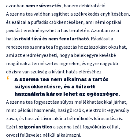
azonban
nem zsírvesztés
, hanem dehidratáció.
A szenna tea valóban segíthet a székrekedés enyhítésében,
és ezáltal a puffadás csökkentésében, ami némi optikai
javulást eredményezhet a has területén. Azonban ez a
hatás
rövid távú és nem fenntartható
. Ráadásul a
rendszeres szenna tea fogyasztás hozzászokást okozhat,
ami azt eredményezheti, hogy a belek egyre kevésbé
reagálnak a természetes ingerekre, és egyre nagyobb
dózisra van szükség a kívánt hatás eléréséhez.
A szenna tea
nem alkalmas a tartós
súlycsökkentésre
, és a túlzott
használata káros lehet az egészségre.
A szenna tea fogyasztása súlyos mellékhatásokkal járhat,
mint például hasmenés, hasi görcsök, elektrolit-egyensúly
zavar, és hosszú távon akár a bélműködés károsodása is.
Ezért
szigorúan tilos
a szenna teát fogyókúrás céllal,
orvosi felügyelet nélkül alkalmazni.