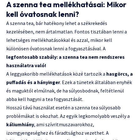
A szenna tea mellékhatásai: Mikor
kell óvatosnak lenni?
A szenna tea, bár hatékony lehet a székrekedés
kezelésében, nem ártalmatlan. Fontos tisztában lenni a
lehetséges mellékhatásokkal és azzal, mikor kell
különösen óvatosnak lenni a fogyasztásával. A
legfontosabb szabály: a szenna tea nem rendszeres
használatra való!
A leggyakoribb mellékhatások közé tartozik a
hasgörcs, a
puffadás és a hányinger
. Ezek a tünetek általában enyhék
és maguktól elmúlnak, de ha súlyosbodnak, feltétlenül
abba kell hagyni a tea fogyasztását.
Hosszú távú használat esetén a szenna tea súlyosabb
problémákat is okozhat. Az egyik legkomolyabb veszély a
káliumhiány
, ami szívritmuszavarokhoz,
izomgyengeséghez és fáradtsághoz vezethet. A