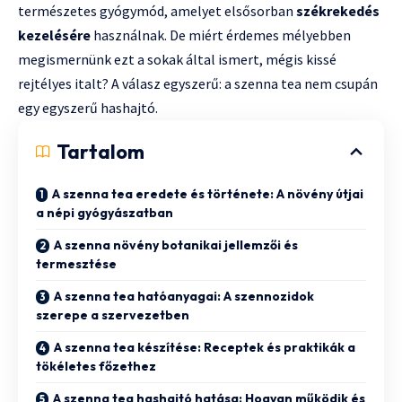
természetes gyógymód, amelyet elsősorban
székrekedés
kezelésére
használnak. De miért érdemes mélyebben
megismernünk ezt a sokak által ismert, mégis kissé
rejtélyes italt? A válasz egyszerű: a szenna tea nem csupán
egy egyszerű hashajtó.
Tartalom
A szenna tea eredete és története: A növény útjai
a népi gyógyászatban
A szenna növény botanikai jellemzői és
termesztése
A szenna tea hatóanyagai: A szennozidok
szerepe a szervezetben
A szenna tea készítése: Receptek és praktikák a
tökéletes főzethez
A szenna tea hashajtó hatása: Hogyan működik és