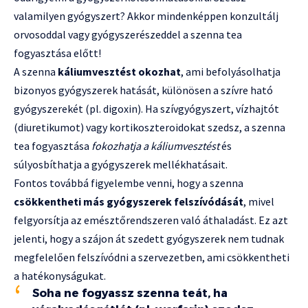
valamilyen gyógyszert? Akkor mindenképpen konzultálj
orvosoddal vagy gyógyszerészeddel a szenna tea
fogyasztása előtt!
A szenna
káliumvesztést okozhat
, ami befolyásolhatja
bizonyos gyógyszerek hatását, különösen a szívre ható
gyógyszerekét (pl. digoxin). Ha szívgyógyszert, vízhajtót
(diuretikumot) vagy kortikoszteroidokat szedsz, a szenna
tea fogyasztása
fokozhatja a káliumvesztést
és
súlyosbíthatja a gyógyszerek mellékhatásait.
Fontos továbbá figyelembe venni, hogy a szenna
csökkentheti más gyógyszerek felszívódását
, mivel
felgyorsítja az emésztőrendszeren való áthaladást. Ez azt
jelenti, hogy a szájon át szedett gyógyszerek nem tudnak
megfelelően felszívódni a szervezetben, ami csökkentheti
a hatékonyságukat.
Soha ne fogyassz szenna teát, ha