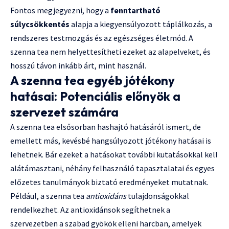
Fontos megjegyezni, hogy a
fenntartható
súlycsökkentés
alapja a kiegyensúlyozott táplálkozás, a
rendszeres testmozgás és az egészséges életmód. A
szenna tea nem helyettesítheti ezeket az alapelveket, és
hosszú távon inkább árt, mint használ.
A szenna tea egyéb jótékony
hatásai: Potenciális előnyök a
szervezet számára
A szenna tea elsősorban hashajtó hatásáról ismert, de
emellett más, kevésbé hangsúlyozott jótékony hatásai is
lehetnek. Bár ezeket a hatásokat további kutatásokkal kell
alátámasztani, néhány felhasználó tapasztalatai és egyes
előzetes tanulmányok biztató eredményeket mutatnak.
Például, a szenna tea
antioxidáns
tulajdonságokkal
rendelkezhet. Az antioxidánsok segíthetnek a
szervezetben a szabad gyökök elleni harcban, amelyek