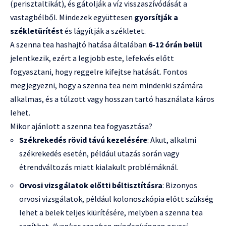
(perisztaltikát), és gátolják a víz visszaszívódását a
vastagbélből. Mindezek együttesen
gyorsítják a
székletürítést
és lágyítják a székletet.
A szenna tea hashajtó hatása általában
6-12 órán belül
jelentkezik, ezért a legjobb este, lefekvés előtt
fogyasztani, hogy reggelre kifejtse hatását. Fontos
megjegyezni, hogy a szenna tea nem mindenki számára
alkalmas, és a túlzott vagy hosszan tartó használata káros
lehet.
Mikor ajánlott a szenna tea fogyasztása?
Székrekedés rövid távú kezelésére
: Akut, alkalmi
székrekedés esetén, például utazás során vagy
étrendváltozás miatt kialakult problémáknál.
Orvosi vizsgálatok előtti béltisztításra
: Bizonyos
orvosi vizsgálatok, például kolonoszkópia előtt szükség
lehet a belek teljes kiürítésére, melyben a szenna tea