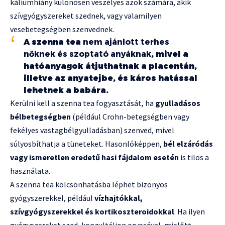
káliumhiány különösen veszélyes azok számára, akik
szívgyógyszereket szednek, vagy valamilyen
vesebetegségben szenvednek.
A szenna tea
nem ajánlott terhes
nőknek és szoptató anyáknak
, mivel a
hatóanyagok átjuthatnak a placentán,
illetve az anyatejbe, és káros hatással
lehetnek a babára.
Kerülni kell a szenna tea fogyasztását, ha
gyulladásos
bélbetegségben
(például Crohn-betegségben vagy
fekélyes vastagbélgyulladásban) szenved, mivel
súlyosbíthatja a tüneteket. Hasonlóképpen,
bél elzáródás
vagy ismeretlen eredetű hasi fájdalom esetén
is tilos a
használata.
A szenna tea kölcsönhatásba léphet bizonyos
gyógyszerekkel, például
vízhajtókkal,
szívgyógyszerekkel és kortikoszteroidokkal
. Ha ilyen