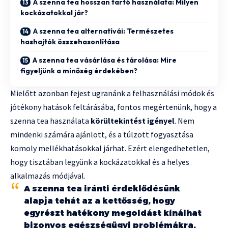
A szenna tea hosszan tartó használata: Milyen
kockázatokkal jár?
A szenna tea alternatívái: Természetes
hashajtók összehasonlítása
A szenna tea vásárlása és tárolása: Mire
figyeljünk a minőség érdekében?
Mielőtt azonban fejest ugranánk a felhasználási módok és
jótékony hatások feltárásába, fontos megértenünk, hogy a
szenna tea használata
körültekintést igényel
. Nem
mindenki számára ajánlott, és a túlzott fogyasztása
komoly mellékhatásokkal járhat. Ezért elengedhetetlen,
hogy tisztában legyünk a kockázatokkal és a helyes
alkalmazás módjával.
A szenna tea iránti érdeklődésünk
alapja tehát az a kettősség, hogy
egyrészt hatékony megoldást kínálhat
bizonyos egészségügyi problémákra,