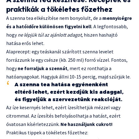
praktikák a tökéletes főzethez
A szenna tea elkészítése nem bonyolult, de a
mennyiségre
és a hatóidőre különösen figyelni kell
. A legfontosabb,
hogy
ne lépjük túl az ajánlott adagot
, hiszen hashajtó
hatása erős lehet.
Alaprecept: egy teáskanál szárított szenna levelet
forrázzunk le egy csésze (kb. 250 ml) forró vízzel. Fontos,
hogy
ne forraljuk a szennát
, mert ez ronthatja a
hatóanyagokat. Hagyjuk állni 10-15 percig, majd szűrjük le.
A szenna tea hatása egyénenként
eltérő lehet, ezért kezdjük kis adaggal,
és figyeljük a szervezetünk reakcióját.
Az íze kesernyés lehet, ezért ízesíthetjük mézzel vagy
citrommal. Az ízesítés befolyásolhatja a hatást, ezért
óvatosan kísérletezzünk.
Ne használjunk cukrot!
Praktikus tippek a tökéletes főzethez: