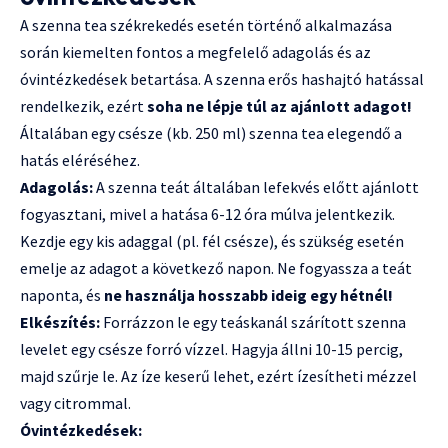
A szenna tea székrekedés esetén történő alkalmazása
során kiemelten fontos a megfelelő adagolás és az
óvintézkedések betartása. A szenna erős hashajtó hatással
rendelkezik, ezért
soha ne lépje túl az ajánlott adagot!
Általában egy csésze (kb. 250 ml) szenna tea elegendő a
hatás eléréséhez.
Adagolás:
A szenna teát általában lefekvés előtt ajánlott
fogyasztani, mivel a hatása 6-12 óra múlva jelentkezik.
Kezdje egy kis adaggal (pl. fél csésze), és szükség esetén
emelje az adagot a következő napon. Ne fogyassza a teát
naponta, és
ne használja hosszabb ideig egy hétnél!
Elkészítés:
Forrázzon le egy teáskanál szárított szenna
levelet egy csésze forró vízzel. Hagyja állni 10-15 percig,
majd szűrje le. Az íze keserű lehet, ezért ízesítheti mézzel
vagy citrommal.
Óvintézkedések: