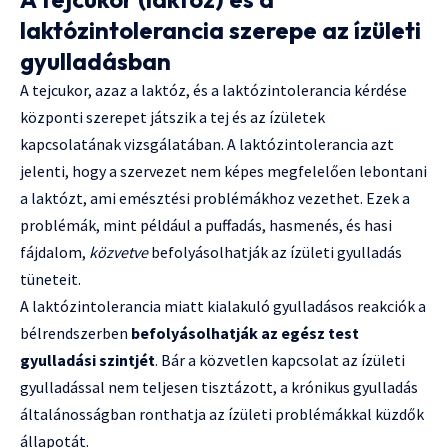
laktózintolerancia szerepe az ízületi
gyulladásban
A tejcukor, azaz a laktóz, és a laktózintolerancia kérdése
központi szerepet játszik a tej és az ízületek
kapcsolatának vizsgálatában. A laktózintolerancia azt
jelenti, hogy a szervezet nem képes megfelelően lebontani
a laktózt, ami emésztési problémákhoz vezethet. Ezek a
problémák, mint például a puffadás, hasmenés, és hasi
fájdalom,
közvetve
befolyásolhatják az ízületi gyulladás
tüneteit.
A laktózintolerancia miatt kialakuló gyulladásos reakciók a
bélrendszerben
befolyásolhatják az egész test
gyulladási szintjét
. Bár a közvetlen kapcsolat az ízületi
gyulladással nem teljesen tisztázott, a krónikus gyulladás
általánosságban ronthatja az ízületi problémákkal küzdők
állapotát.