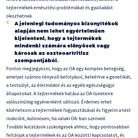
tejtermékek emésztési problémákat és gyulladást
okozhatnak.
A jelenlegi tudományos bizonyítékok
alapján nem lehet egyértelműen
kijelenteni, hogy a tejtermékek
mindenki számára előnyösek vagy
károsak az oszteoartritisz
szempontjából.
Fontos megjegyezni, hogy az OA egy komplex betegség,
amelyet számos tényező befolyásol, beleértve a genetikát,
a testsúlyt, az életmódot és az egyéb egészségügyi
állapotokat. A tejtermékek hatása az OA tüneteire
valószínűleg egyénenként változó. Érdemes lehet
kísérletezni a tejtermékek fogyasztásával és figyelni a test
reakcióit, különösen, ha valaki OA-ban szenved.
További kutatások szükségesek ahhoz, hogy pontosabban
feltárjuk a tejtermékek és az OA közötti kapcsolatot, és