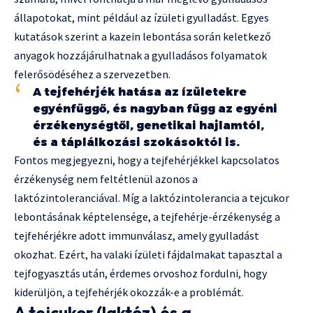
állapotokat, mint például az ízületi gyulladást. Egyes
kutatások szerint a kazein lebontása során keletkező
anyagok hozzájárulhatnak a gyulladásos folyamatok
felerősödéséhez a szervezetben.
A tejfehérjék hatása az ízületekre
egyénfüggő, és nagyban függ az egyéni
érzékenységtől, genetikai hajlamtól,
és a táplálkozási szokásoktól is.
Fontos megjegyezni, hogy a tejfehérjékkel kapcsolatos
érzékenység nem feltétlenül azonos a
laktózintoleranciával. Míg a laktózintolerancia a tejcukor
lebontásának képtelensége, a tejfehérje-érzékenység a
tejfehérjékre adott immunválasz, amely gyulladást
okozhat. Ezért, ha valaki ízületi fájdalmakat tapasztal a
tejfogyasztás után, érdemes orvoshoz fordulni, hogy
kiderüljön, a tejfehérjék okozzák-e a problémát.
A tejcukor (laktóz) és a