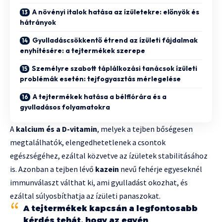
A növényi italok hatása az ízületekre: előnyök és
hátrányok
Gyulladáscsökkentő étrend az ízületi fájdalmak
enyhítésére: a tejtermékek szerepe
Személyre szabott táplálkozási tanácsok ízületi
problémák esetén: tejfogyasztás mérlegelése
A tejtermékek hatása a bélflórára és a
gyulladásos folyamatokra
A
kalcium és a D-vitamin
, melyek a tejben bőségesen
megtalálhatók, elengedhetetlenek a csontok
egészségéhez, ezáltal közvetve az ízületek stabilitásához
is. Azonban a tejben lévő
kazein
nevű fehérje egyeseknél
immunválaszt válthat ki, ami gyulladást okozhat, és
ezáltal súlyosbíthatja az ízületi panaszokat.
A tejtermékek kapcsán a legfontosabb
kérdés tehát, hogy az egyén