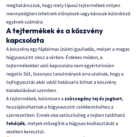
meghatározzuk, hogy mely típusú tejtermékek milyen
mennyiségben lehetnek előnyösek vagy károsak különböző
egyének számára.
A tejtermékek és a köszvény
kapcsolata
A köszvény egy fájdalmas ízületi gyulladás, melyet a magas
húgysavszint okoz a vérben. Érdekes módon, a
tejtermékekkel való kapcsolata nem egyértelműen
negatív. Sőt, bizonyos tanulmányok arra utalnak, hogy a
tejfogyasztás akár
védő hatással
is bírhat a köszvény
kialakulásával szemben.
A tejtermékek, különösen a
zsírszegény tej és joghurt
,
hozzájárulhatnak a húgysavszint csökkentéséhez a
szervezetben. Ennek oka valószínűleg a tejben található
fehérjék
, melyek elősegítik a húgysav kiválasztását a
veséken keresztül.