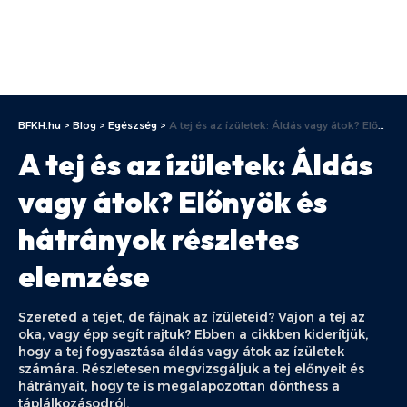
BFKH.hu
>
Blog
>
Egészség
>
A tej és az ízületek: Áldás vagy átok? Előnyök és hátrányok részletes elemzése
A tej és az ízületek: Áldás
vagy átok? Előnyök és
hátrányok részletes
elemzése
Szereted a tejet, de fájnak az ízületeid? Vajon a tej az
oka, vagy épp segít rajtuk? Ebben a cikkben kiderítjük,
hogy a tej fogyasztása áldás vagy átok az ízületek
számára. Részletesen megvizsgáljuk a tej előnyeit és
hátrányait, hogy te is megalapozottan dönthess a
táplálkozásodról.