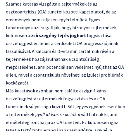
Számos kutatás vizsgálta a tejtermékek és az
oszteoartritisz (OA) tünetei közötti kapcsolatot, de az
eredmények nem teljesen egyértelműek. Egyes
tanulmányok azt sugallják, hogy bizonyos tejtermékek,
különösen a
zsírszegény tej és joghurt
fogyasztása
összefüggésben lehet a térdízületi OA progressziójának
lassulásával. A kalcium és D-vitamin tartalmuk révén a
tejtermékek hozzájárulhatnak a csontsűrűség
megőrzéséhez, ami potenciálisan védelmet nyújthat az OA
ellen, mivel a csontritkulás növelheti az ízületi problémák
kockázatát.
Más kutatások azonban nem találtak szignifikáns
összefüggést a tejtermékek fogyasztása és az OA
tüneteinek súlyossága között. Sőt, egyes egyének esetében
a tejtermékek
gyulladásos reakciókat
válthatnak ki, ami
elméletileg ronthatja az OA tüneteit. Ez különösen igaz
lehet a laktózintoleranciában szenvedőkre, akiknél a