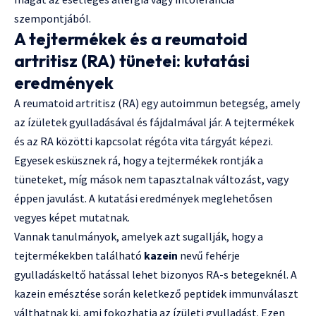
szempontjából.
A tejtermékek és a reumatoid
artritisz (RA) tünetei: kutatási
eredmények
A reumatoid artritisz (RA) egy autoimmun betegség, amely
az ízületek gyulladásával és fájdalmával jár. A tejtermékek
és az RA közötti kapcsolat régóta vita tárgyát képezi.
Egyesek esküsznek rá, hogy a tejtermékek rontják a
tüneteket, míg mások nem tapasztalnak változást, vagy
éppen javulást. A kutatási eredmények meglehetősen
vegyes képet mutatnak.
Vannak tanulmányok, amelyek azt sugallják, hogy a
tejtermékekben található
kazein
nevű fehérje
gyulladáskeltő hatással lehet bizonyos RA-s betegeknél. A
kazein emésztése során keletkező peptidek immunválaszt
válthatnak ki, ami fokozhatja az ízületi gyulladást. Ezen