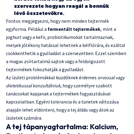
szervezete hogyan reagál a bennük
lévő összetevőkre.
Fontos megjegyezni, hogy nem minden tejtermék
egyforma. Például a
fermentált tejtermékek
, mint a
joghurt vagy a kefir, probiotikumokat tartalmaznak,
melyek jótékony hatással lehetnek a bélflórára, és ezáltal
csökkenthetik a gyulladást a szervezetben. Ezzel szemben
a magas zsírtartalmú sajtok vagy a feldolgozott
tejtermékek fokozhatják a gyulladást.
Az ízületi problémákkal küzdőknek érdemes
orvossal vagy
dietetikussal konzultálniuk
, hogy személyre szabott
tanácsokat kapjanak a tejtermékek fogyasztásával
kapcsolatban. Egyéni tolerancia és a tünetek változása
alapján lehet eldönteni, hogy a tej áldás vagy átok az
ízületek számára.
A tej tápanyagtartalma: Kalcium,