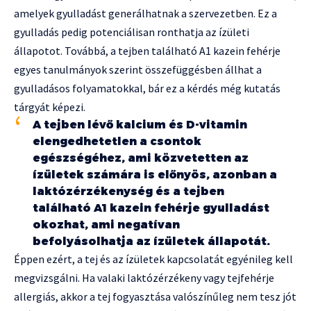
amelyek gyulladást generálhatnak a szervezetben. Ez a
gyulladás pedig potenciálisan ronthatja az ízületi
állapotot. Továbbá, a tejben található A1 kazein fehérje
egyes tanulmányok szerint összefüggésben állhat a
gyulladásos folyamatokkal, bár ez a kérdés még kutatás
tárgyát képezi.
A tejben lévő kalcium és D-vitamin
elengedhetetlen a csontok
egészségéhez, ami közvetetten az
ízületek számára is előnyös, azonban a
laktózérzékenység és a tejben
található A1 kazein fehérje gyulladást
okozhat, ami negatívan
befolyásolhatja az ízületek állapotát.
Éppen ezért, a tej és az ízületek kapcsolatát egyénileg kell
megvizsgálni. Ha valaki laktózérzékeny vagy tejfehérje
allergiás, akkor a tej fogyasztása valószínűleg nem tesz jót