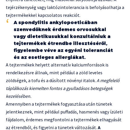
tejérzékenység vagy laktózintolerancia is befolyásolhatja a
tejtermékekkel kapcsolatos reakciót.
A spondylitis ankylopoeticában
szenvedőknek érdemes orvosukkal
vagy dietetikusukkal konzultálniuk a
tejtermékek étrendbe illesztéséről,
figyelembe véve az egyéni toleranciát
és az esetleges allergiákat.
A tejtermékek helyett alternatív kalciumforrások is
rendelkezésre állnak, mint például a zöld leveles
zöldségek, a tofu és a dúsított növényi italok.
A megfelelő
táplálkozás kiemelten fontos a gyulladásos betegségek
kezelésében.
Amennyiben a tejtermékek fogyasztása után tünetek
jelentkeznek, mint például puffadás, hasmenés vagy ízületi
fájdalom, érdemes megfontolni a tejtermékek elhagyását
az étrendből, és figyelni a tünetek változását.
A