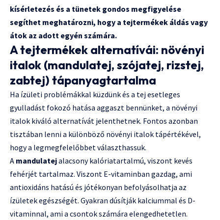
kísérletezés és a tünetek gondos megfigyelése
segíthet meghatározni, hogy a tejtermékek áldás vagy
átok az adott egyén számára.
A tejtermékek alternatívái: növényi
italok (mandulatej, szójatej, rizstej,
zabtej) tápanyagtartalma
Ha ízületi problémákkal küzdünk és a tej esetleges
gyulladást fokozó hatása aggaszt bennünket, a növényi
italok kiváló alternatívát jelenthetnek. Fontos azonban
tisztában lenni a különböző növényi italok tápértékével,
hogy a legmegfelelőbbet választhassuk.
A
mandulatej
alacsony kalóriatartalmú, viszont kevés
fehérjét tartalmaz. Viszont E-vitaminban gazdag, ami
antioxidáns hatású és jótékonyan befolyásolhatja az
ízületek egészségét. Gyakran dúsítják kalciummal és D-
vitaminnal, ami a csontok számára elengedhetetlen.