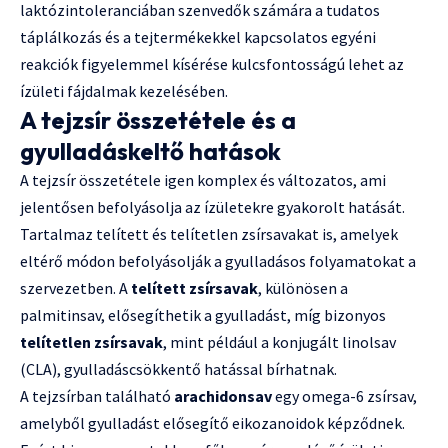
laktózintoleranciában szenvedők számára a tudatos
táplálkozás és a tejtermékekkel kapcsolatos egyéni
reakciók figyelemmel kísérése kulcsfontosságú lehet az
ízületi fájdalmak kezelésében.
A tejzsír összetétele és a
gyulladáskeltő hatások
A tejzsír összetétele igen komplex és változatos, ami
jelentősen befolyásolja az ízületekre gyakorolt hatását.
Tartalmaz telített és telítetlen zsírsavakat is, amelyek
eltérő módon befolyásolják a gyulladásos folyamatokat a
szervezetben. A
telített zsírsavak
, különösen a
palmitinsav, elősegíthetik a gyulladást, míg bizonyos
telítetlen zsírsavak
, mint például a konjugált linolsav
(CLA), gyulladáscsökkentő hatással bírhatnak.
A tejzsírban található
arachidonsav
egy omega-6 zsírsav,
amelyből gyulladást elősegítő eikozanoidok képződnek.