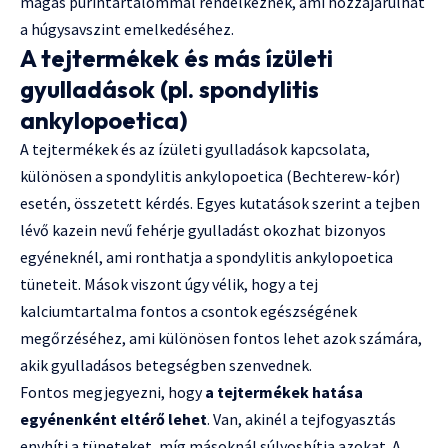
magas purintartalommal rendelkeznek, ami hozzájárulhat
a húgysavszint emelkedéséhez.
A tejtermékek és más ízületi
gyulladások (pl. spondylitis
ankylopoetica)
A tejtermékek és az ízületi gyulladások kapcsolata,
különösen a spondylitis ankylopoetica (Bechterew-kór)
esetén, összetett kérdés. Egyes kutatások szerint a tejben
lévő kazein nevű fehérje gyulladást okozhat bizonyos
egyéneknél, ami ronthatja a spondylitis ankylopoetica
tüneteit. Mások viszont úgy vélik, hogy a tej
kalciumtartalma fontos a csontok egészségének
megőrzéséhez, ami különösen fontos lehet azok számára,
akik gyulladásos betegségben szenvednek.
Fontos megjegyezni, hogy
a tejtermékek hatása
egyénenként eltérő lehet
. Van, akinél a tejfogyasztás
enyhíti a tüneteket, míg másoknál súlyosbítja azokat. A