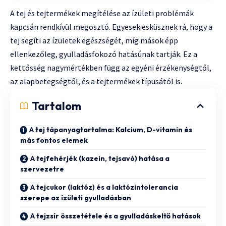
A tej és tejtermékek megítélése az ízületi problémák
kapcsán rendkívül megosztó. Egyesek esküsznek rá, hogy a
tej segíti az ízületek egészségét, míg mások épp
ellenkezőleg, gyulladásfokozó hatásúnak tartják. Ez a
kettősség nagymértékben függ az egyéni érzékenységtől,
az alapbetegségtől, és a tejtermékek típusától is.
Tartalom
A tej tápanyagtartalma: Kalcium, D-vitamin és
más fontos elemek
A tejfehérjék (kazein, tejsavó) hatása a
szervezetre
A tejcukor (laktóz) és a laktózintolerancia
szerepe az ízületi gyulladásban
A tejzsír összetétele és a gyulladáskeltő hatások