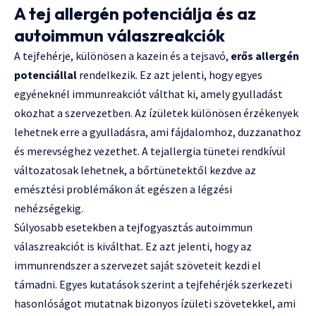
A tej allergén potenciálja és az
autoimmun válaszreakciók
A tejfehérje, különösen a kazein és a tejsavó,
erős allergén
potenciállal
rendelkezik. Ez azt jelenti, hogy egyes
egyéneknél immunreakciót válthat ki, amely gyulladást
okozhat a szervezetben. Az ízületek különösen érzékenyek
lehetnek erre a gyulladásra, ami fájdalomhoz, duzzanathoz
és merevséghez vezethet. A tejallergia tünetei rendkívül
változatosak lehetnek, a bőrtünetektől kezdve az
emésztési problémákon át egészen a légzési
nehézségekig.
Súlyosabb esetekben a tejfogyasztás autoimmun
válaszreakciót is kiválthat. Ez azt jelenti, hogy az
immunrendszer a szervezet saját szöveteit kezdi el
támadni. Egyes kutatások szerint a tejfehérjék szerkezeti
hasonlóságot mutatnak bizonyos ízületi szövetekkel, ami