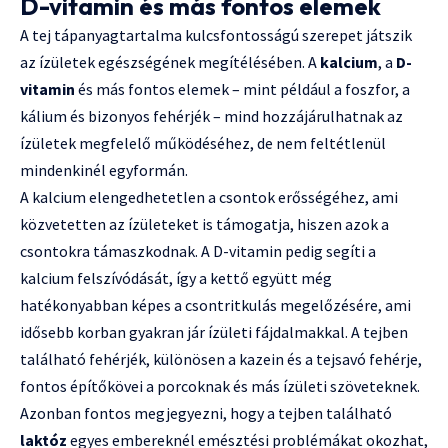
D-vitamin és más fontos elemek
A tej tápanyagtartalma kulcsfontosságú szerepet játszik
az ízületek egészségének megítélésében. A
kalcium
, a
D-
vitamin
és más fontos elemek – mint például a foszfor, a
kálium és bizonyos fehérjék – mind hozzájárulhatnak az
ízületek megfelelő működéséhez, de nem feltétlenül
mindenkinél egyformán.
A kalcium elengedhetetlen a csontok erősségéhez, ami
közvetetten az ízületeket is támogatja, hiszen azok a
csontokra támaszkodnak. A D-vitamin pedig segíti a
kalcium felszívódását, így a kettő együtt még
hatékonyabban képes a csontritkulás megelőzésére, ami
idősebb korban gyakran jár ízületi fájdalmakkal. A tejben
található fehérjék, különösen a kazein és a tejsavó fehérje,
fontos építőkövei a porcoknak és más ízületi szöveteknek.
Azonban fontos megjegyezni, hogy a tejben található
laktóz
egyes embereknél emésztési problémákat okozhat,