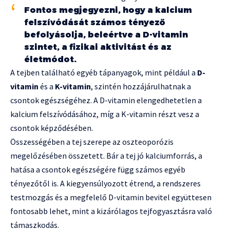
Fontos megjegyezni, hogy a kalcium
felszívódását számos tényező
befolyásolja, beleértve a D-vitamin
szintet, a fizikai aktivitást és az
életmódot.
A tejben található egyéb tápanyagok, mint például a
D-
vitamin
és a
K-vitamin
, szintén hozzájárulhatnak a
csontok egészségéhez. A D-vitamin elengedhetetlen a
kalcium felszívódásához, míg a K-vitamin részt vesz a
csontok képződésében.
Összességében a tej szerepe az oszteoporózis
megelőzésében összetett. Bár a tej jó kalciumforrás, a
hatása a csontok egészségére függ számos egyéb
tényezőtől is. A kiegyensúlyozott étrend, a rendszeres
testmozgás és a megfelelő D-vitamin bevitel együttesen
fontosabb lehet, mint a kizárólagos tejfogyasztásra való
támaszkodás.