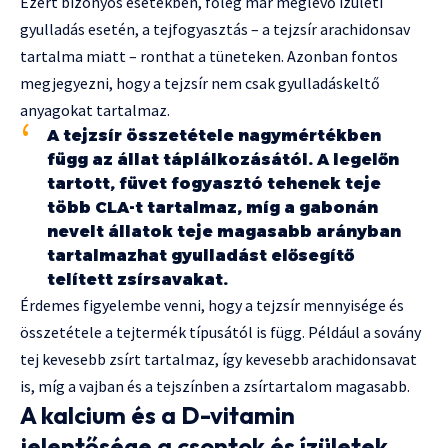
Ezért bizonyos esetekben, főleg már meglévő ízületi
gyulladás esetén, a tejfogyasztás – a tejzsír arachidonsav
tartalma miatt – ronthat a tüneteken. Azonban fontos
megjegyezni, hogy a tejzsír nem csak gyulladáskeltő
anyagokat tartalmaz.
A tejzsír összetétele nagymértékben
függ az állat táplálkozásától. A legelőn
tartott, füvet fogyasztó tehenek teje
több CLA-t tartalmaz, míg a gabonán
nevelt állatok teje magasabb arányban
tartalmazhat gyulladást elősegítő
telített zsírsavakat.
Érdemes figyelembe venni, hogy a tejzsír mennyisége és
összetétele a tejtermék típusától is függ. Például a sovány
tej kevesebb zsírt tartalmaz, így kevesebb arachidonsavat
is, míg a vajban és a tejszínben a zsírtartalom magasabb.
A kalcium és a D-vitamin
jelentősége a csontok és ízületek