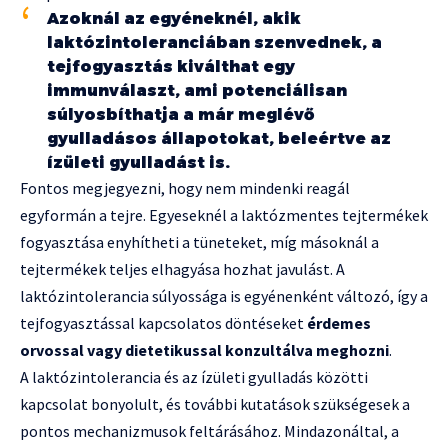
Azoknál az egyéneknél, akik
laktózintoleranciában szenvednek, a
tejfogyasztás kiválthat egy
immunválaszt, ami potenciálisan
súlyosbíthatja a már meglévő
gyulladásos állapotokat, beleértve az
ízületi gyulladást is.
Fontos megjegyezni, hogy nem mindenki reagál
egyformán a tejre. Egyeseknél a laktózmentes tejtermékek
fogyasztása enyhítheti a tüneteket, míg másoknál a
tejtermékek teljes elhagyása hozhat javulást. A
laktózintolerancia súlyossága is egyénenként változó, így a
tejfogyasztással kapcsolatos döntéseket
érdemes
orvossal vagy dietetikussal konzultálva meghozni
.
A laktózintolerancia és az ízületi gyulladás közötti
kapcsolat bonyolult, és további kutatások szükségesek a
pontos mechanizmusok feltárásához. Mindazonáltal, a