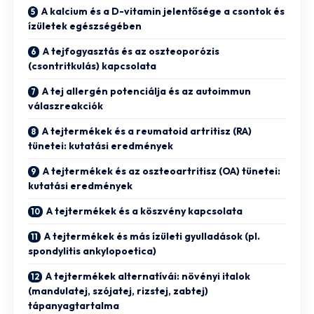
A kalcium és a D-vitamin jelentősége a csontok és
ízületek egészségében
A tejfogyasztás és az oszteoporózis
(csontritkulás) kapcsolata
A tej allergén potenciálja és az autoimmun
válaszreakciók
A tejtermékek és a reumatoid artritisz (RA)
tünetei: kutatási eredmények
A tejtermékek és az oszteoartritisz (OA) tünetei:
kutatási eredmények
A tejtermékek és a köszvény kapcsolata
A tejtermékek és más ízületi gyulladások (pl.
spondylitis ankylopoetica)
A tejtermékek alternatívái: növényi italok
(mandulatej, szójatej, rizstej, zabtej)
tápanyagtartalma