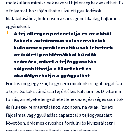
molekuláris mimikrinek nevezett jelenséghez vezethet. Ez
a folyamat hozzájárulhat az ízületi gyulladások
kialakulásához, különösen az arra genetikailag hajlamos
egyéneknél.
A tej allergén potenciálja és az ebből
fakadó autoimmun válaszreakciók
különösen problematikusak lehetnek
az ízületi problémákkal küzdők
számára, mivel a tejfogyasztás
súlyosbíthatja a tüneteket és
akadályozhatja a gyógyulást.
Fontos megjegyezni, hogy nem mindenki reagál negatívan
a tejre. Sokak számára a tej értékes kalcium- és D-vitamin
forrás, amelyek elengedhetetlenek az egészséges csontok
és ízületek fenntartásához. Azonban, ha valaki ízületi
fájdalmat vagy gyulladást tapasztal a tejfogyasztást
követően, érdemes orvoshoz fordulni és kivizsgáltatni
magát az esetleges allergia vagy intolerancia