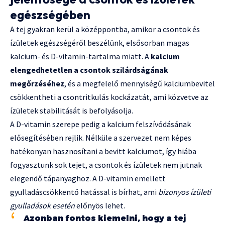
egészségében
A tej gyakran kerül a középpontba, amikor a csontok és
ízületek egészségéről beszélünk, elsősorban magas
kalcium- és D-vitamin-tartalma miatt. A
kalcium
elengedhetetlen a csontok szilárdságának
megőrzéséhez
, és a megfelelő mennyiségű kalciumbevitel
csökkentheti a csontritkulás kockázatát, ami közvetve az
ízületek stabilitását is befolyásolja.
A D-vitamin szerepe pedig a kalcium felszívódásának
elősegítésében rejlik. Nélküle a szervezet nem képes
hatékonyan hasznosítani a bevitt kalciumot, így hiába
fogyasztunk sok tejet, a csontok és ízületek nem jutnak
elegendő tápanyaghoz. A D-vitamin emellett
gyulladáscsökkentő hatással is bírhat, ami
bizonyos ízületi
gyulladások esetén
előnyös lehet.
Azonban fontos kiemelni, hogy a tej