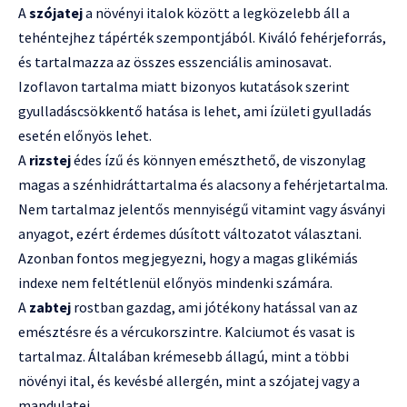
A
szójatej
a növényi italok között a legközelebb áll a
tehéntejhez tápérték szempontjából. Kiváló fehérjeforrás,
és tartalmazza az összes esszenciális aminosavat.
Izoflavon tartalma miatt bizonyos kutatások szerint
gyulladáscsökkentő hatása is lehet, ami ízületi gyulladás
esetén előnyös lehet.
A
rizstej
édes ízű és könnyen emészthető, de viszonylag
magas a szénhidráttartalma és alacsony a fehérjetartalma.
Nem tartalmaz jelentős mennyiségű vitamint vagy ásványi
anyagot, ezért érdemes dúsított változatot választani.
Azonban fontos megjegyezni, hogy a magas glikémiás
indexe nem feltétlenül előnyös mindenki számára.
A
zabtej
rostban gazdag, ami jótékony hatással van az
emésztésre és a vércukorszintre. Kalciumot és vasat is
tartalmaz. Általában krémesebb állagú, mint a többi
növényi ital, és kevésbé allergén, mint a szójatej vagy a
mandulatej.