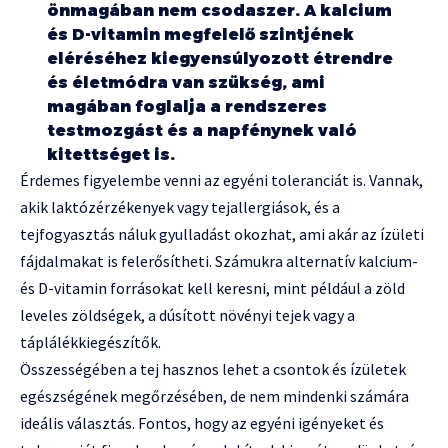
önmagában nem csodaszer. A kalcium
és D-vitamin megfelelő szintjének
eléréséhez kiegyensúlyozott étrendre
és életmódra van szükség, ami
magában foglalja a rendszeres
testmozgást és a napfénynek való
kitettséget is.
Érdemes figyelembe venni az egyéni toleranciát is. Vannak,
akik laktózérzékenyek vagy tejallergiások, és a
tejfogyasztás náluk gyulladást okozhat, ami akár az ízületi
fájdalmakat is felerősítheti. Számukra alternatív kalcium-
és D-vitamin forrásokat kell keresni, mint például a zöld
leveles zöldségek, a dúsított növényi tejek vagy a
táplálékkiegészítők.
Összességében a tej hasznos lehet a csontok és ízületek
egészségének megőrzésében, de nem mindenki számára
ideális választás. Fontos, hogy az egyéni igényeket és