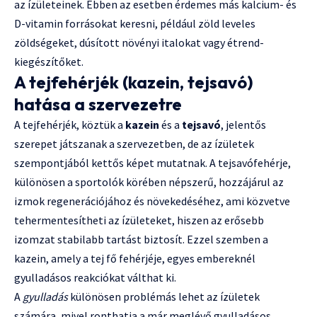
az ízületeinek. Ebben az esetben érdemes más kalcium- és
D-vitamin forrásokat keresni, például zöld leveles
zöldségeket, dúsított növényi italokat vagy étrend-
kiegészítőket.
A tejfehérjék (kazein, tejsavó)
hatása a szervezetre
A tejfehérjék, köztük a
kazein
és a
tejsavó
, jelentős
szerepet játszanak a szervezetben, de az ízületek
szempontjából kettős képet mutatnak. A tejsavófehérje,
különösen a sportolók körében népszerű, hozzájárul az
izmok regenerációjához és növekedéséhez, ami közvetve
tehermentesítheti az ízületeket, hiszen az erősebb
izomzat stabilabb tartást biztosít. Ezzel szemben a
kazein, amely a tej fő fehérjéje, egyes embereknél
gyulladásos reakciókat válthat ki.
A
gyulladás
különösen problémás lehet az ízületek
számára, mivel ronthatja a már meglévő gyulladásos