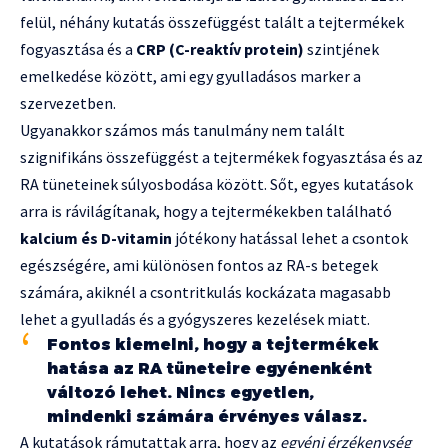
felül, néhány kutatás összefüggést talált a tejtermékek
fogyasztása és a
CRP (C-reaktív protein)
szintjének
emelkedése között, ami egy gyulladásos marker a
szervezetben.
Ugyanakkor számos más tanulmány nem talált
szignifikáns összefüggést a tejtermékek fogyasztása és az
RA tüneteinek súlyosbodása között. Sőt, egyes kutatások
arra is rávilágítanak, hogy a tejtermékekben található
kalcium és D-vitamin
jótékony hatással lehet a csontok
egészségére, ami különösen fontos az RA-s betegek
számára, akiknél a csontritkulás kockázata magasabb
lehet a gyulladás és a gyógyszeres kezelések miatt.
Fontos kiemelni, hogy a tejtermékek
hatása az RA tüneteire egyénenként
változó lehet. Nincs egyetlen,
mindenki számára érvényes válasz.
A kutatások rámutattak arra, hogy az
egyéni érzékenység