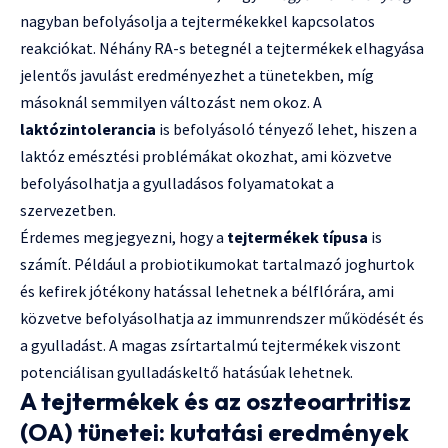
nagyban befolyásolja a tejtermékekkel kapcsolatos
reakciókat. Néhány RA-s betegnél a tejtermékek elhagyása
jelentős javulást eredményezhet a tünetekben, míg
másoknál semmilyen változást nem okoz. A
laktózintolerancia
is befolyásoló tényező lehet, hiszen a
laktóz emésztési problémákat okozhat, ami közvetve
befolyásolhatja a gyulladásos folyamatokat a
szervezetben.
Érdemes megjegyezni, hogy a
tejtermékek típusa
is
számít. Például a probiotikumokat tartalmazó joghurtok
és kefirek jótékony hatással lehetnek a bélflórára, ami
közvetve befolyásolhatja az immunrendszer működését és
a gyulladást. A magas zsírtartalmú tejtermékek viszont
potenciálisan gyulladáskeltő hatásúak lehetnek.
A tejtermékek és az oszteoartritisz
(OA) tünetei: kutatási eredmények