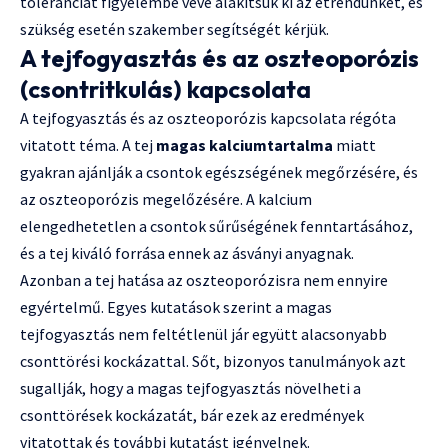
toleranciát figyelembe véve alakítsuk ki az étrendünket, és
szükség esetén szakember segítségét kérjük.
A tejfogyasztás és az oszteoporózis
(csontritkulás) kapcsolata
A tejfogyasztás és az oszteoporózis kapcsolata régóta
vitatott téma. A tej
magas kalciumtartalma
miatt
gyakran ajánlják a csontok egészségének megőrzésére, és
az oszteoporózis megelőzésére. A kalcium
elengedhetetlen a csontok sűrűségének fenntartásához,
és a tej kiváló forrása ennek az ásványi anyagnak.
Azonban a tej hatása az oszteoporózisra nem ennyire
egyértelmű. Egyes kutatások szerint a magas
tejfogyasztás nem feltétlenül jár együtt alacsonyabb
csonttörési kockázattal. Sőt, bizonyos tanulmányok azt
sugallják, hogy a magas tejfogyasztás növelheti a
csonttörések kockázatát, bár ezek az eredmények
vitatottak és további kutatást igényelnek.