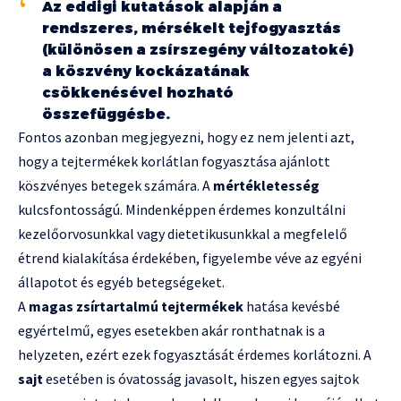
Az eddigi kutatások alapján a
rendszeres, mérsékelt tejfogyasztás
(különösen a zsírszegény változatoké)
a köszvény kockázatának
csökkenésével hozható
összefüggésbe.
Fontos azonban megjegyezni, hogy ez nem jelenti azt,
hogy a tejtermékek korlátlan fogyasztása ajánlott
köszvényes betegek számára. A
mértékletesség
kulcsfontosságú. Mindenképpen érdemes konzultálni
kezelőorvosunkkal vagy dietetikusunkkal a megfelelő
étrend kialakítása érdekében, figyelembe véve az egyéni
állapotot és egyéb betegségeket.
A
magas zsírtartalmú tejtermékek
hatása kevésbé
egyértelmű, egyes esetekben akár ronthatnak is a
helyzeten, ezért ezek fogyasztását érdemes korlátozni. A
sajt
esetében is óvatosság javasolt, hiszen egyes sajtok