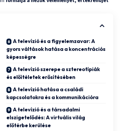
nem
formálja a nézők véleményét, értékrendjét
A televízió és a figyelemzavar: A
gyors váltások hatása a koncentrációs
képességre
A televízió szerepe a sztereotípiák
és előítéletek erősítésében
A televízió hatása a családi
kapcsolatokra és a kommunikációra
A televízió és a társadalmi
elszigetelődés: A virtuális világ
előtérbe kerülése