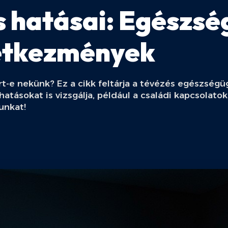
s hatásai: Egészsé
etkezmények
árt-e nekünk? Ez a cikk feltárja a tévézés egészség
atásokat is vizsgálja, például a családi kapcsolatok
unkat!