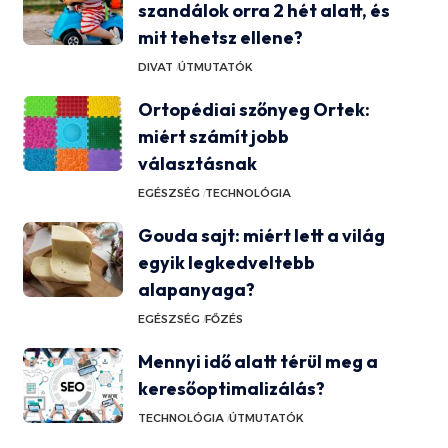
szandálok orra 2 hét alatt, és
mit tehetsz ellene?
DIVAT
ÚTMUTATÓK
Ortopédiai szőnyeg Ortek:
miért számít jobb
választásnak
EGÉSZSÉG
TECHNOLÓGIA
Gouda sajt: miért lett a világ
egyik legkedveltebb
alapanyaga?
EGÉSZSÉG
FŐZÉS
Mennyi idő alatt térül meg a
keresőoptimalizálás?
TECHNOLÓGIA
ÚTMUTATÓK