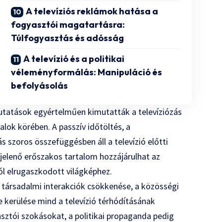
A televíziós reklámok hatása a
fogyasztói magatartásra:
Túlfogyasztás és adósság
A televízió és a politikai
véleményformálás: Manipuláció és
befolyásolás
 kutatások egyértelműen kimutatták a televíziózás
alok körében. A passzív időtöltés, a
 szoros összefüggésben áll a televízió előtti
gjelenő erőszakos tartalom hozzájárulhat az
ól elrugaszkodott világképhez.
A társadalmi interakciók csökkenése, a közösségi
be kerülése mind a televízió térhódításának
sztói szokásokat, a politikai propaganda pedig