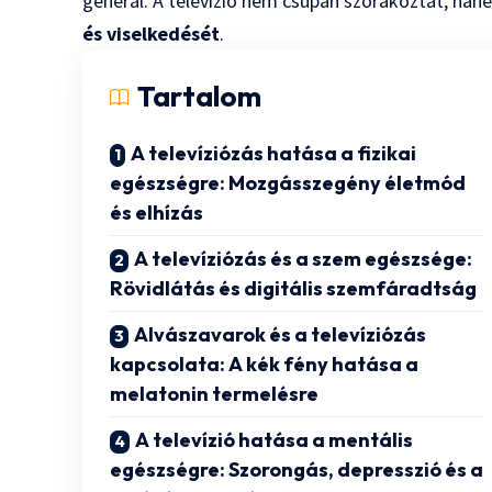
generál. A televízió nem csupán szórakoztat, ha
és viselkedését
.
Tartalom
A televíziózás hatása a fizikai
egészségre: Mozgásszegény életmód
és elhízás
A televíziózás és a szem egészsége:
Rövidlátás és digitális szemfáradtság
Alvászavarok és a televíziózás
kapcsolata: A kék fény hatása a
melatonin termelésre
A televízió hatása a mentális
egészségre: Szorongás, depresszió és a