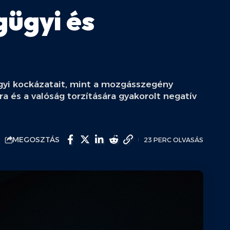
gügyi és
ügyi kockázatait, mint a mozgásszegény
ra és a valóság torzítására gyakorolt negatív
MEGOSZTÁS
23 PERC OLVASÁS