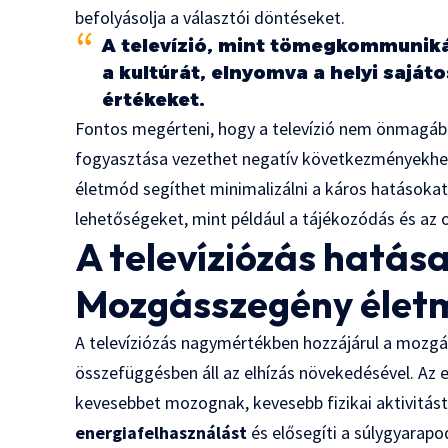
befolyásolja a választói döntéseket.
A televízió, mint tömegkommuniká
a kultúrát, elnyomva a helyi sajá
értékeket.
Fontos megérteni, hogy a televízió nem önmagába
fogyasztása vezethet negatív következményekhez
életmód segíthet minimalizálni a káros hatásokat é
lehetőségeket, mint például a tájékozódás és az 
A televíziózás hatása
Mozgásszegény életm
A televíziózás nagymértékben hozzájárul a mozg
összefüggésben áll az elhízás növekedésével. Az e
kevesebbet mozognak, kevesebb fizikai aktivitás
energiafelhasználást
és elősegíti a súlygyarapo