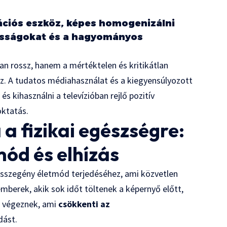
ciós eszköz, képes homogenizálni
tosságokat és a hagyományos
n rossz, hanem a mértéktelen és kritikátlan
. A tudatos médiahasználat és a kiegyensúlyozott
s kihasználni a televízióban rejlő pozitív
oktatás.
 a fizikai egészségre:
ód és elhízás
ásszegény életmód terjedéséhez, ami közvetlen
mberek, akik sok időt töltenek a képernyő előtt,
t végeznek, ami
csökkenti az
dást.