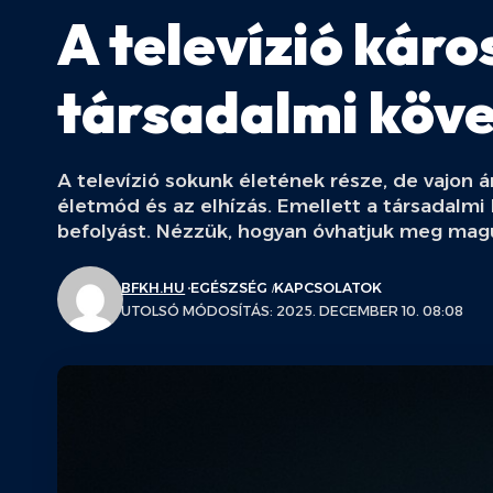
A televízió káro
társadalmi köv
A televízió sokunk életének része, de vajon 
életmód és az elhízás. Emellett a társadalmi h
befolyást. Nézzük, hogyan óvhatjuk meg mag
BFKH.HU
EGÉSZSÉG
KAPCSOLATOK
UTOLSÓ MÓDOSÍTÁS: 2025. DECEMBER 10. 08:08