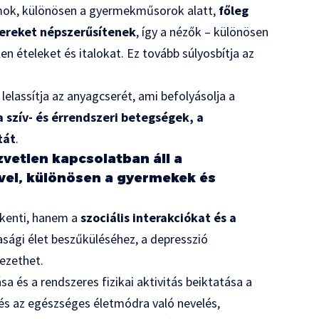
ámok, különösen a gyermekműsorok alatt,
főleg
zereket népszerűsítenek
, így a nézők – különösen
 ételeket és italokat. Ez tovább súlyosbítja az
, lelassítja az anyagcserét, ami befolyásolja a
a szív- és érrendszeri betegségek, a
tát
.
zvetlen kapcsolatban áll a
vel, különösen a gyermekek és
ökkenti, hanem a
szociális interakciókat és a
sasági élet beszűküléséhez, a depresszió
ezethet.
sa és a rendszeres fizikai aktivitás beiktatása a
és az egészséges életmódra való nevelés,