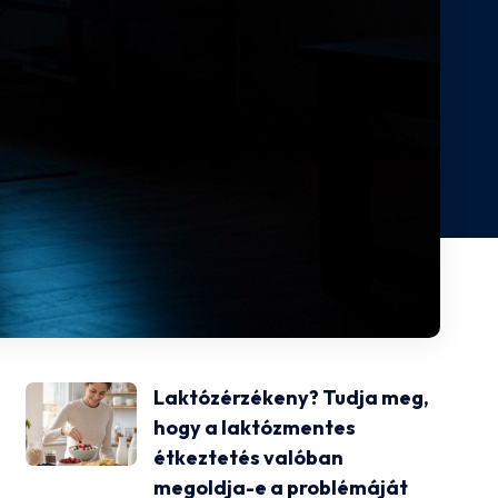
Laktózérzékeny? Tudja meg,
hogy a laktózmentes
étkeztetés valóban
megoldja-e a problémáját