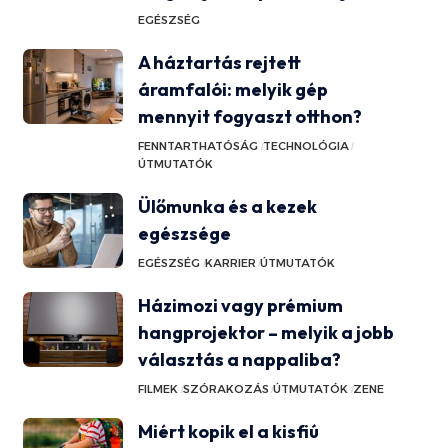
EGÉSZSÉG
A háztartás rejtett
áramfalói: melyik gép
mennyit fogyaszt otthon?
FENNTARTHATÓSÁG
TECHNOLÓGIA
ÚTMUTATÓK
Ülőmunka és a kezek
egészsége
EGÉSZSÉG
KARRIER
ÚTMUTATÓK
Házimozi vagy prémium
hangprojektor – melyik a jobb
választás a nappaliba?
FILMEK
SZÓRAKOZÁS
ÚTMUTATÓK
ZENE
Miért kopik el a kisfiú