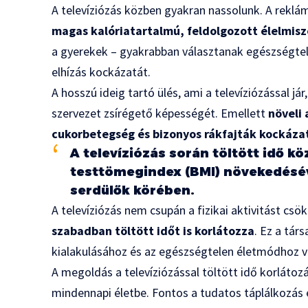
A televíziózás közben gyakran nassolunk. A rekl
magas kalóriatartalmú, feldolgozott élelmis
a gyerekek – gyakrabban választanak egészségtelen
elhízás kockázatát.
A hosszú ideig tartó ülés, ami a televíziózással jár
szervezet zsírégető képességét. Emellett
növeli 
cukorbetegség és bizonyos rákfajták kockáza
A televíziózás során töltött idő kö
testtömegindex (BMI) növekedésé
serdülők körében.
A televíziózás nem csupán a fizikai aktivitást cs
szabadban töltött időt is korlátozza
. Ez a tár
kialakulásához és az egészségtelen életmódhoz v
A megoldás a televíziózással töltött idő korlátozá
mindennapi életbe. Fontos a tudatos táplálkozás 