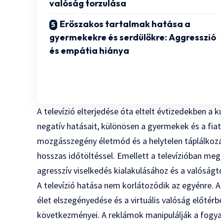
valóság torzulása
Erőszakos tartalmak hatása a
gyermekekre és serdülőkre: Aggresszió
és empátia hiánya
A televízió elterjedése óta eltelt évtizedekben a
negatív hatásait, különösen a gyermekek és a fiat
mozgásszegény életmód és a helytelen táplálkozás
hosszas időtöltéssel. Emellett a televízióban me
agresszív viselkedés kialakulásához és a valóságt
A televízió hatása nem korlátozódik az egyénre. 
élet elszegényedése és a virtuális valóság előtér
következményei. A reklámok manipulálják a fogya