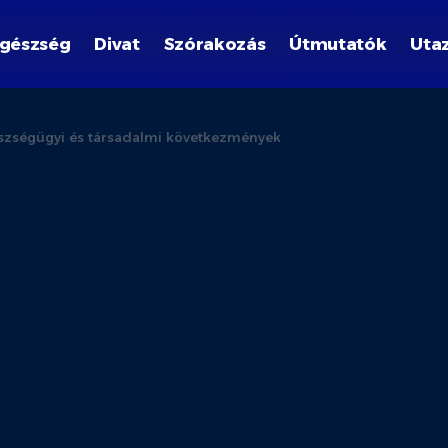
gészség
Divat
Szórakozás
Útmutatók
Uta
gészségügyi és társadalmi következmények