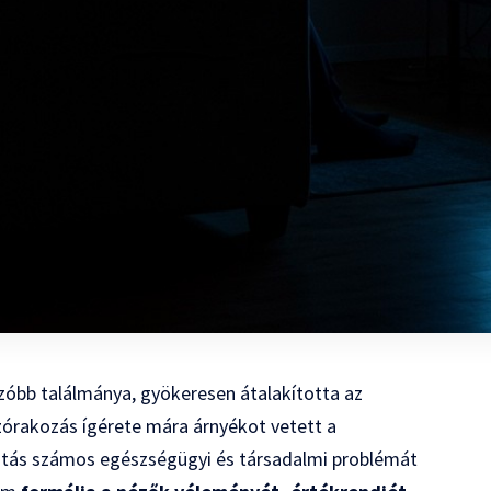
ozóbb találmánya, gyökeresen átalakította az
szórakozás ígérete mára árnyékot vetett a
sztás számos egészségügyi és társadalmi problémát