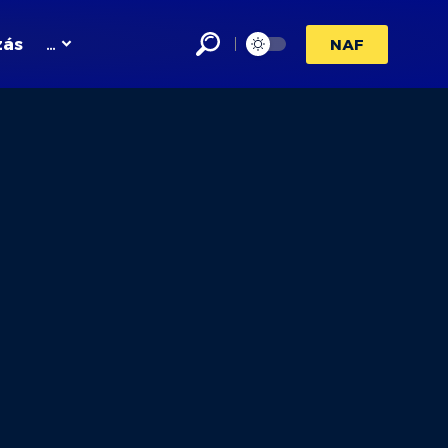
zás
…
NAF