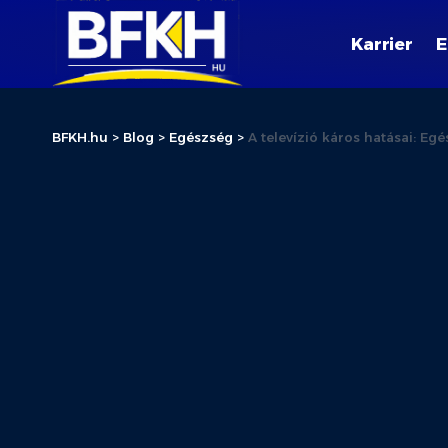
Karrier
E
BFKH.hu
>
Blog
>
Egészség
>
A televízió káros hatásai: E