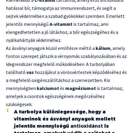
hatással bír, támogatja az immunrendszert, és segít a
sejtek védelmében a szabad gyökökkel szemben. Emellett
jelentős mennyiségű
A-vitamint
is tartalmaz, ami
elengedhetetlen a jó látáshoz, a bőr egészségéhez és a
nyálkahártyák védelméhez.
Az ásványi anyagok közül említésre méltó a
kálium
, amely
fontos szerepet játszik a vérnyomás szabályozásában és az
idegrendszer megfelelő működésében. A turbolyában
található
vas
hozzájárul a vörösvértestek képződéséhez és
a megfelelő oxigénszállításhoz a szervezetben. Kis
mennyiségben
kalciumot
és
magnéziumot
is tartalmaz,
amelyek a csontok egészségének megőrzéséhez
szükségesek.
A turbolya különlegessége, hogy a
vitaminok és ásványi anyagok mellett
jelentős mennyiségű
antioxidánst
is