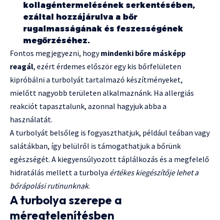
kollagéntermelésének serkentésében,
ezáltal hozzájárulva a bőr
rugalmasságának és feszességének
megőrzéséhez.
Fontos megjegyezni, hogy
mindenki bőre másképp
reagál
, ezért érdemes először egy kis bőrfelületen
kipróbálni a turbolyát tartalmazó készítményeket,
mielőtt nagyobb területen alkalmaznánk. Ha allergiás
reakciót tapasztalunk, azonnal hagyjuk abba a
használatát.
A turbolyát belsőleg is fogyaszthatjuk, például teában vagy
salátákban, így belülről is támogathatjuk a bőrünk
egészségét. A kiegyensúlyozott táplálkozás és a megfelelő
hidratálás mellett a turbolya
értékes kiegészítője lehet a
bőrápolási rutinunknak
.
A turbolya szerepe a
méregtelenítésben