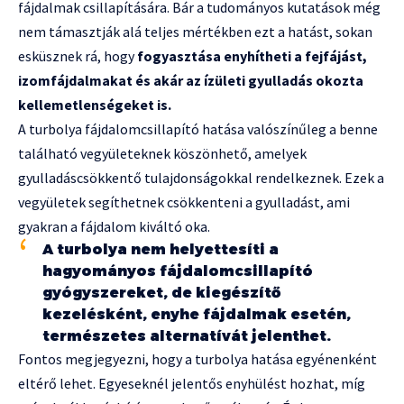
fájdalmak csillapítására. Bár a tudományos kutatások még
nem támasztják alá teljes mértékben ezt a hatást, sokan
esküsznek rá, hogy
fogyasztása enyhítheti a fejfájást,
izomfájdalmakat és akár az ízületi gyulladás okozta
kellemetlenségeket is.
A turbolya fájdalomcsillapító hatása valószínűleg a benne
található vegyületeknek köszönhető, amelyek
gyulladáscsökkentő tulajdonságokkal rendelkeznek. Ezek a
vegyületek segíthetnek csökkenteni a gyulladást, ami
gyakran a fájdalom kiváltó oka.
A turbolya nem helyettesíti a
hagyományos fájdalomcsillapító
gyógyszereket, de kiegészítő
kezelésként, enyhe fájdalmak esetén,
természetes alternatívát jelenthet.
Fontos megjegyezni, hogy a turbolya hatása egyénenként
eltérő lehet. Egyeseknél jelentős enyhülést hozhat, míg