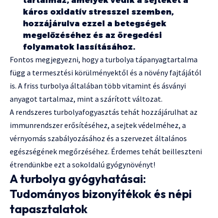
tartalmaz, amelyek védik a sejteket a
káros oxidatív stresszel szemben,
hozzájárulva ezzel a betegségek
megelőzéséhez és az öregedési
folyamatok lassításához.
Fontos megjegyezni, hogy a turbolya tápanyagtartalma
függ a termesztési körülményektől és a növény fajtájától
is. A friss turbolya általában több vitamint és ásványi
anyagot tartalmaz, mint a szárított változat.
A rendszeres turbolyafogyasztás tehát hozzájárulhat az
immunrendszer erősítéséhez, a sejtek védelméhez, a
vérnyomás szabályozásához és a szervezet általános
egészségének megőrzéséhez. Érdemes tehát beilleszteni
étrendünkbe ezt a sokoldalú gyógynövényt!
A turbolya gyógyhatásai:
Tudományos bizonyítékok és népi
tapasztalatok