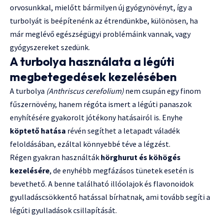
orvosunkkal, mielőtt bármilyen új gyógynövényt, így a
turbolyát is beépítenénk az étrendünkbe, különösen, ha
már meglévő egészségügyi problémáink vannak, vagy
gyógyszereket szedünk.
A turbolya használata a légúti
megbetegedések kezelésében
A turbolya
(Anthriscus cerefolium)
nem csupán egy finom
fűszernövény, hanem régóta ismert a légúti panaszok
enyhítésére gyakorolt jótékony hatásairól is. Enyhe
köptető hatása
révén segíthet a letapadt váladék
feloldásában, ezáltal könnyebbé téve a légzést.
Régen gyakran használták
hörghurut és köhögés
kezelésére
, de enyhébb megfázásos tünetek esetén is
bevethető. A benne található illóolajok és flavonoidok
gyulladáscsökkentő hatással bírhatnak, ami tovább segíti a
légúti gyulladások csillapítását.