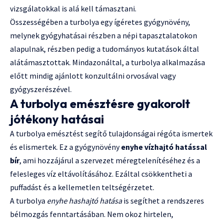
vizsgálatokkal is alá kell támasztani.
Összességében a turbolya egy ígéretes gyógynövény,
melynek gyógyhatásai részben a népi tapasztalatokon
alapulnak, részben pedig a tudományos kutatások által
alátámasztottak. Mindazonáltal, a turbolya alkalmazása
előtt mindig ajánlott konzultálni orvosával vagy
gyógyszerészével.
A turbolya emésztésre gyakorolt
jótékony hatásai
A turbolya emésztést segítő tulajdonságai régóta ismertek
és elismertek. Ez a gyógynövény
enyhe vízhajtó hatással
bír
, ami hozzájárul a szervezet méregtelenítéséhez és a
felesleges víz eltávolításához. Ezáltal csökkentheti a
puffadást és a kellemetlen teltségérzetet.
A turbolya
enyhe hashajtó hatása
is segíthet a rendszeres
bélmozgás fenntartásában. Nem okoz hirtelen,