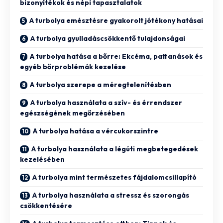
bizonyítékok és népi tapasztalatok
A turbolya emésztésre gyakorolt jótékony hatásai
A turbolya gyulladáscsökkentő tulajdonságai
A turbolya hatása a bőrre: Ekcéma, pattanások és
egyéb bőrproblémák kezelése
A turbolya szerepe a méregtelenítésben
A turbolya használata a szív- és érrendszer
egészségének megőrzésében
A turbolya hatása a vércukorszintre
A turbolya használata a légúti megbetegedések
kezelésében
A turbolya mint természetes fájdalomcsillapító
A turbolya használata a stressz és szorongás
csökkentésére