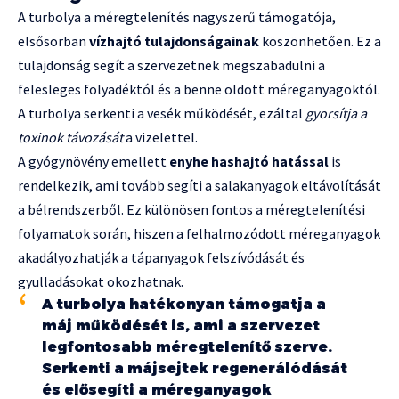
A turbolya a méregtelenítés nagyszerű támogatója,
elsősorban
vízhajtó tulajdonságainak
köszönhetően. Ez a
tulajdonság segít a szervezetnek megszabadulni a
felesleges folyadéktól és a benne oldott méreganyagoktól.
A turbolya serkenti a vesék működését, ezáltal
gyorsítja a
toxinok távozását
a vizelettel.
A gyógynövény emellett
enyhe hashajtó hatással
is
rendelkezik, ami tovább segíti a salakanyagok eltávolítását
a bélrendszerből. Ez különösen fontos a méregtelenítési
folyamatok során, hiszen a felhalmozódott méreganyagok
akadályozhatják a tápanyagok felszívódását és
gyulladásokat okozhatnak.
A turbolya hatékonyan támogatja a
máj működését is, ami a szervezet
legfontosabb méregtelenítő szerve.
Serkenti a májsejtek regenerálódását
és elősegíti a méreganyagok