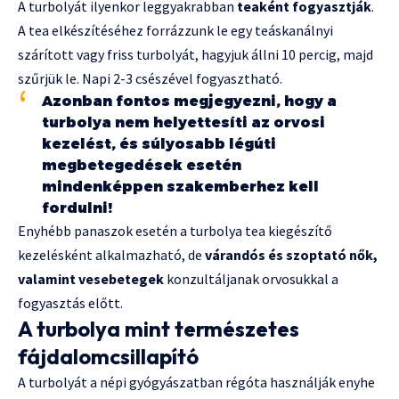
A turbolyát ilyenkor leggyakrabban
teaként fogyasztják
.
A tea elkészítéséhez forrázzunk le egy teáskanálnyi
szárított vagy friss turbolyát, hagyjuk állni 10 percig, majd
szűrjük le. Napi 2-3 csészével fogyasztható.
Azonban fontos megjegyezni, hogy a
turbolya nem helyettesíti az orvosi
kezelést, és súlyosabb légúti
megbetegedések esetén
mindenképpen szakemberhez kell
fordulni!
Enyhébb panaszok esetén a turbolya tea kiegészítő
kezelésként alkalmazható, de
várandós és szoptató nők,
valamint vesebetegek
konzultáljanak orvosukkal a
fogyasztás előtt.
A turbolya mint természetes
fájdalomcsillapító
A turbolyát a népi gyógyászatban régóta használják enyhe