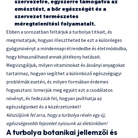
szervezetre, egyszerre támogatva az
emésztést, a bőr egészségét és a
szervezet természetes
méregtelenítési folyamatait.
Ebben a sorozatban feltárjuk a turbolya titkait, és
megmutatjuk, hogyan illesztheted be ezt a különleges
gyógynövényt a mindennapi étrendedbe és életmódodba,
hogy kihasználhasd annak jótékony hatásait.
Megvizsgáljuk, milyen vitaminokat és ásványi anyagokat
tartalmaz, hogyan segíthet a különböző egészségügyi
problémák esetén, és milyen formában érdemes
fogyasztani. Ismerjük meg együtt ezt a csodálatos
növényt, és fedezzük fel, hogyan javíthatja az
egészségünket és a közérzetünket!
Készüljünk fel arra, hogy a turbolya révén egy új,
egészségesebb fejezetet nyissunk az életünkben!
A turbolya botanikai jellemzői és