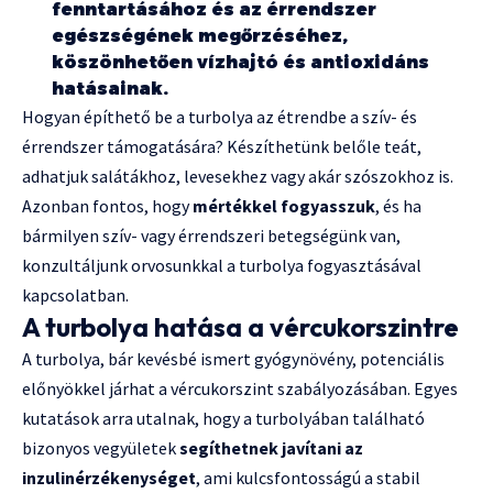
fenntartásához és az érrendszer
egészségének megőrzéséhez,
köszönhetően vízhajtó és antioxidáns
hatásainak.
Hogyan építhető be a turbolya az étrendbe a szív- és
érrendszer támogatására? Készíthetünk belőle teát,
adhatjuk salátákhoz, levesekhez vagy akár szószokhoz is.
Azonban fontos, hogy
mértékkel fogyasszuk
, és ha
bármilyen szív- vagy érrendszeri betegségünk van,
konzultáljunk orvosunkkal a turbolya fogyasztásával
kapcsolatban.
A turbolya hatása a vércukorszintre
A turbolya, bár kevésbé ismert gyógynövény, potenciális
előnyökkel járhat a vércukorszint szabályozásában. Egyes
kutatások arra utalnak, hogy a turbolyában található
bizonyos vegyületek
segíthetnek javítani az
inzulinérzékenységet
, ami kulcsfontosságú a stabil