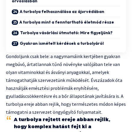
orvoslásban
A turbolya felhasználása az ájurvédában
A turbolya mint a fenntartható életmód része
Turbolya vásárlási útmutató: Mire figyeljünk?
Gyakran ismételt kérdések a turbolyáról
Gondoljunk csak bele: a nagymamáink kertjében gyakran
megbúvó, ártatlannak tűnő növényke valójában tele van
olyan vitaminokkal és ásványi anyagokkal, amelyek
támogathatják szervezetünk működését. Évszázadok óta
használják emésztési problémák enyhítésére,
gyulladáscsökkentésre és a bőr állapotának javítására is. A
turbolya ereje abban rejlik, hogy természetes módon képes
támogatni a szervezet öngyógyító folyamatait.
A turbolya rejtett ereje abban rejlik,
hogy komplex hatást fejt ki a