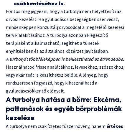
csökkentéséhez is.
Fontos megjegyezni, hogy a turbolya nem helyettesíti az
orvosi kezelést. Ha gyulladásos betegségben szenvedsz,
mindenképpen konzultálj orvosoddal a megfelelő kezelési
terv kialakításához. A turbolya azonban kiegészítő
terápiaként alkalmazható, segíthet a tünetek
enyhítésében és az általános közérzet javításában.
A turbolyát többféleképpen is beillesztheted az étrendedbe.
Használhatod frissen salátákhoz, levesekhez, szószokhoz,
vagy akár teát is készíthetsz belőle. A lényeg, hogy
rendszeresen fogyaszd, hogy kihasználhasd a
gyulladáscsökkentő előnyeit.
A turbolya hatása a bőrre: Ekcéma,
pattanások és egyéb bőrproblémák
kezelése
A turbolya nem csak ízletes fűszernövény, hanem
értékes