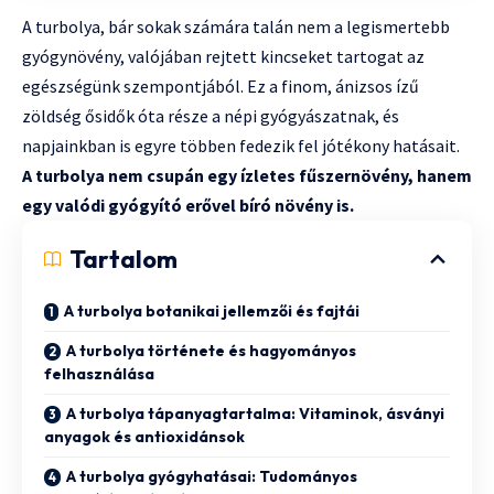
A turbolya, bár sokak számára talán nem a legismertebb
gyógynövény, valójában rejtett kincseket tartogat az
egészségünk szempontjából. Ez a finom, ánizsos ízű
zöldség ősidők óta része a népi gyógyászatnak, és
napjainkban is egyre többen fedezik fel jótékony hatásait.
A turbolya nem csupán egy ízletes fűszernövény, hanem
egy valódi gyógyító erővel bíró növény is.
Tartalom
A turbolya botanikai jellemzői és fajtái
A turbolya története és hagyományos
felhasználása
A turbolya tápanyagtartalma: Vitaminok, ásványi
anyagok és antioxidánsok
A turbolya gyógyhatásai: Tudományos