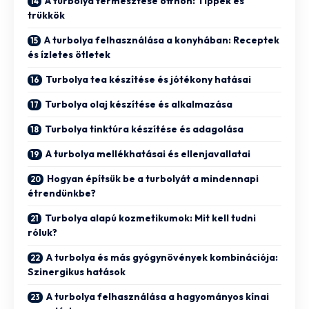
A turbolya termesztése otthon: Tippek és
trükkök
A turbolya felhasználása a konyhában: Receptek
és ízletes ötletek
Turbolya tea készítése és jótékony hatásai
Turbolya olaj készítése és alkalmazása
Turbolya tinktúra készítése és adagolása
A turbolya mellékhatásai és ellenjavallatai
Hogyan építsük be a turbolyát a mindennapi
étrendünkbe?
Turbolya alapú kozmetikumok: Mit kell tudni
róluk?
A turbolya és más gyógynövények kombinációja:
Szinergikus hatások
A turbolya felhasználása a hagyományos kínai