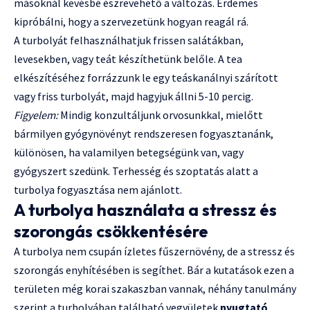
másoknál kevésbé észrevehető a változás. Érdemes
kipróbálni, hogy a szervezetünk hogyan reagál rá.
A turbolyát felhasználhatjuk frissen salátákban,
levesekben, vagy teát készíthetünk belőle. A tea
elkészítéséhez forrázzunk le egy teáskanálnyi szárított
vagy friss turbolyát, majd hagyjuk állni 5-10 percig.
Figyelem:
Mindig konzultáljunk orvosunkkal, mielőtt
bármilyen gyógynövényt rendszeresen fogyasztanánk,
különösen, ha valamilyen betegségünk van, vagy
gyógyszert szedünk. Terhesség és szoptatás alatt a
turbolya fogyasztása nem ajánlott.
A turbolya használata a stressz és
szorongás csökkentésére
A turbolya nem csupán ízletes fűszernövény, de a stressz és
szorongás enyhítésében is segíthet. Bár a kutatások ezen a
területen még korai szakaszban vannak, néhány tanulmány
szerint a turbolyában található vegyületek
nyugtató