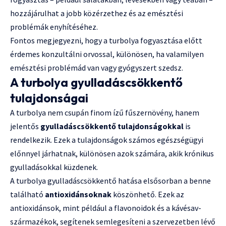
hozzájárulhat a jobb közérzethez és az emésztési
problémák enyhítéséhez.
Fontos megjegyezni, hogy a turbolya fogyasztása előtt
érdemes konzultálni orvossal, különösen, ha valamilyen
emésztési problémád van vagy gyógyszert szedsz.
A turbolya gyulladáscsökkentő
tulajdonságai
A turbolya nem csupán finom ízű fűszernövény, hanem
jelentős
gyulladáscsökkentő tulajdonságokkal
is
rendelkezik. Ezek a tulajdonságok számos egészségügyi
előnnyel járhatnak, különösen azok számára, akik krónikus
gyulladásokkal küzdenek.
A turbolya gyulladáscsökkentő hatása elsősorban a benne
található
antioxidánsoknak
köszönhető. Ezek az
antioxidánsok, mint például a flavonoidok és a kávésav-
származékok, segítenek semlegesíteni a szervezetben lévő