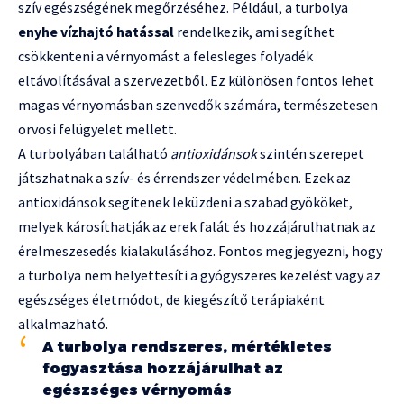
szív egészségének megőrzéséhez. Például, a turbolya
enyhe vízhajtó hatással
rendelkezik, ami segíthet
csökkenteni a vérnyomást a felesleges folyadék
eltávolításával a szervezetből. Ez különösen fontos lehet
magas vérnyomásban szenvedők számára, természetesen
orvosi felügyelet mellett.
A turbolyában található
antioxidánsok
szintén szerepet
játszhatnak a szív- és érrendszer védelmében. Ezek az
antioxidánsok segítenek leküzdeni a szabad gyököket,
melyek károsíthatják az erek falát és hozzájárulhatnak az
érelmeszesedés kialakulásához. Fontos megjegyezni, hogy
a turbolya nem helyettesíti a gyógyszeres kezelést vagy az
egészséges életmódot, de kiegészítő terápiaként
alkalmazható.
A turbolya rendszeres, mértékletes
fogyasztása hozzájárulhat az
egészséges vérnyomás