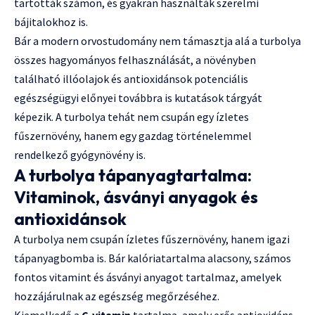
tartották számon, és gyakran használták szerelmi
bájitalokhoz is.
Bár a modern orvostudomány nem támasztja alá a turbolya
összes hagyományos felhasználását, a növényben
található illóolajok és antioxidánsok potenciális
egészségügyi előnyei továbbra is kutatások tárgyát
képezik. A turbolya tehát nem csupán egy ízletes
fűszernövény, hanem egy gazdag történelemmel
rendelkező gyógynövény is.
A turbolya tápanyagtartalma:
Vitaminok, ásványi anyagok és
antioxidánsok
A turbolya nem csupán ízletes fűszernövény, hanem igazi
tápanyagbomba is. Bár kalóriatartalma alacsony, számos
fontos vitamint és ásványi anyagot tartalmaz, amelyek
hozzájárulnak az egészség megőrzéséhez.
Kiemelkedő a
C-vitamin
tartalma, amely erős antioxidáns