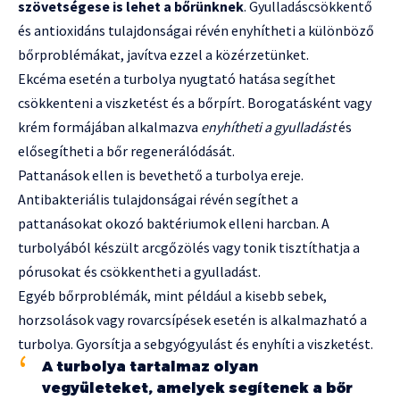
szövetségese is lehet a bőrünknek
. Gyulladáscsökkentő
és antioxidáns tulajdonságai révén enyhítheti a különböző
bőrproblémákat, javítva ezzel a közérzetünket.
Ekcéma esetén a turbolya nyugtató hatása segíthet
csökkenteni a viszketést és a bőrpírt. Borogatásként vagy
krém formájában alkalmazva
enyhítheti a gyulladást
és
elősegítheti a bőr regenerálódását.
Pattanások ellen is bevethető a turbolya ereje.
Antibakteriális tulajdonságai révén segíthet a
pattanásokat okozó baktériumok elleni harcban. A
turbolyából készült arcgőzölés vagy tonik tisztíthatja a
pórusokat és csökkentheti a gyulladást.
Egyéb bőrproblémák, mint például a kisebb sebek,
horzsolások vagy rovarcsípések esetén is alkalmazható a
turbolya. Gyorsítja a sebgyógyulást és enyhíti a viszketést.
A turbolya tartalmaz olyan
vegyületeket, amelyek segítenek a bőr