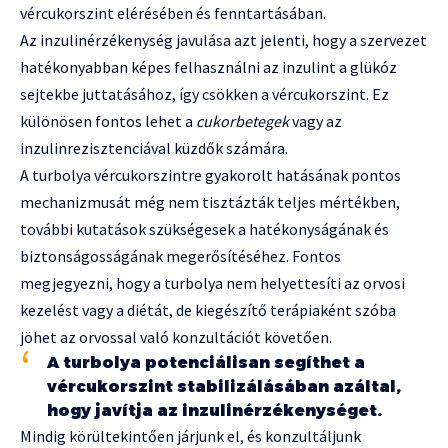
vércukorszint elérésében és fenntartásában.
Az inzulinérzékenység javulása azt jelenti, hogy a szervezet
hatékonyabban képes felhasználni az inzulint a glükóz
sejtekbe juttatásához, így csökken a vércukorszint. Ez
különösen fontos lehet a
cukorbetegek
vagy az
inzulinrezisztenciával küzdők számára.
A turbolya vércukorszintre gyakorolt hatásának pontos
mechanizmusát még nem tisztázták teljes mértékben,
további kutatások szükségesek a hatékonyságának és
biztonságosságának megerősítéséhez. Fontos
megjegyezni, hogy a turbolya nem helyettesíti az orvosi
kezelést vagy a diétát, de kiegészítő terápiaként szóba
jöhet az orvossal való konzultációt követően.
A turbolya potenciálisan segíthet a
vércukorszint stabilizálásában azáltal,
hogy javítja az inzulinérzékenységet.
Mindig körültekintően járjunk el, és konzultáljunk