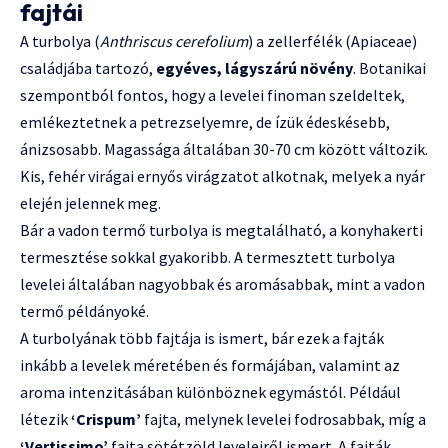
fajtái
A turbolya (
Anthriscus cerefolium
) a zellerfélék (Apiaceae)
családjába tartozó,
egyéves, lágyszárú növény
. Botanikai
szempontból fontos, hogy a levelei finoman szeldeltek,
emlékeztetnek a petrezselyemre, de ízük édeskésebb,
ánizsosabb. Magassága általában 30-70 cm között változik.
Kis, fehér virágai ernyős virágzatot alkotnak, melyek a nyár
elején jelennek meg.
Bár a vadon termő turbolya is megtalálható, a konyhakerti
termesztése sokkal gyakoribb. A termesztett turbolya
levelei általában nagyobbak és aromásabbak, mint a vadon
termő példányoké.
A turbolyának több fajtája is ismert, bár ezek a fajták
inkább a levelek méretében és formájában, valamint az
aroma intenzitásában különböznek egymástól. Például
létezik
‘Crispum’
fajta, melynek levelei fodrosabbak, míg a
‘Vertissimo’
fajta sötétzöld leveleiről ismert. A fajták