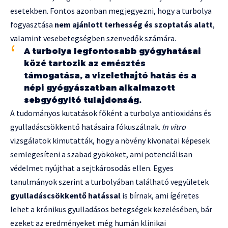
esetekben. Fontos azonban megjegyezni, hogy a turbolya
fogyasztása
nem ajánlott terhesség és szoptatás alatt
,
valamint vesebetegségben szenvedők számára.
A turbolya legfontosabb gyógyhatásai
közé tartozik az emésztés
támogatása, a vizelethajtó hatás és a
népi gyógyászatban alkalmazott
sebgyógyító tulajdonság.
A tudományos kutatások főként a turbolya antioxidáns és
gyulladáscsökkentő hatásaira fókuszálnak.
In vitro
vizsgálatok kimutatták, hogy a növény kivonatai képesek
semlegesíteni a szabad gyököket, ami potenciálisan
védelmet nyújthat a sejtkárosodás ellen. Egyes
tanulmányok szerint a turbolyában található vegyületek
gyulladáscsökkentő hatással
is bírnak, ami ígéretes
lehet a krónikus gyulladásos betegségek kezelésében, bár
ezeket az eredményeket még humán klinikai