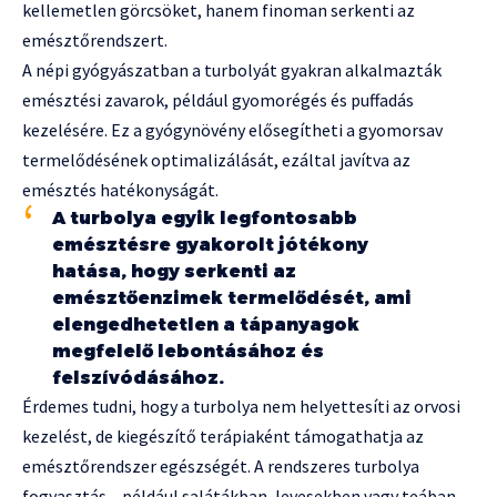
kellemetlen görcsöket, hanem finoman serkenti az
emésztőrendszert.
A népi gyógyászatban a turbolyát gyakran alkalmazták
emésztési zavarok, például gyomorégés és puffadás
kezelésére. Ez a gyógynövény elősegítheti a gyomorsav
termelődésének optimalizálását, ezáltal javítva az
emésztés hatékonyságát.
A turbolya egyik legfontosabb
emésztésre gyakorolt jótékony
hatása, hogy serkenti az
emésztőenzimek termelődését, ami
elengedhetetlen a tápanyagok
megfelelő lebontásához és
felszívódásához.
Érdemes tudni, hogy a turbolya nem helyettesíti az orvosi
kezelést, de kiegészítő terápiaként támogathatja az
emésztőrendszer egészségét. A rendszeres turbolya
fogyasztás – például salátákban, levesekben vagy teában –