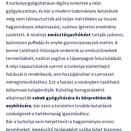
A turbolya gyógyhatásai régóta ismertek a népi
gyógyászatban, és bár a modern tudományos kutatások
még nem támasztották alá teljes mértékben az összes
hagyományos alkalmazást, számos ígéretes eredmény
született. A növényt
emésztésjavítóként
tartják számon,
különösen puffadás és enyhe gyomorpanaszok esetén. A
benne található illóolajok serkentik az emésztőnedvek
termelődését, ezáltal segítve a tápanyagok felszívódását.
A népi tapasztalatok szerint a turbolya vizelethajtó
hatással is rendelkezik, ami hozzájárulhat a szervezet
méregtelenítéséhez. Ezt a hatást a növényben található
káliumnak tulajdonítják. Külsőleg borogatásként
alkalmazták
sebek gyógyítására és bőrproblémák
enyhítésére
, bár ezen a területen további kutatások
szükségesek a hatékonyság igazolásához.
Bár a turbolya nem helyettesíti a hagyományos orvosi
kezeléseket, kiegészítő terápiaként szóba jöhet bizonyos