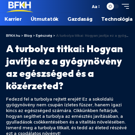
Aa
Karrier
Útmutatók
Gazdaság
Technológia
BFKH.hu
>
Blog
>
Egészség
>
A turbolya titkai: Hogyan javítja ez a gyógynövény az egészséged és a közérzeted?
A turbolya titkai: Hogyan
javítja ez a gyógynövény
az egészséged és a
közérzeted?
Fedezd fel a turbolya rejtett erejét! Ez a sokoldalú
gyógynövény nem csupán ízletes fűszer, hanem igazi
kincs az egészséged számára. Cikkünkben feltárjuk,
hogyan segíthet a turbolya az emésztés javításában, a
gyulladások csökkentésében és a vitalitás növelésében.
Ismerd meg a turbolya titkait, és tedd az életed részévé
ezt a csodálatos növényt!