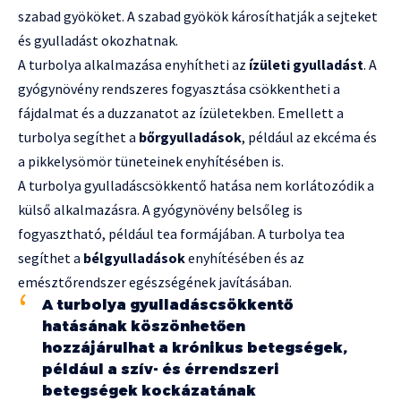
szabad gyököket. A szabad gyökök károsíthatják a sejteket
és gyulladást okozhatnak.
A turbolya alkalmazása enyhítheti az
ízületi gyulladást
. A
gyógynövény rendszeres fogyasztása csökkentheti a
fájdalmat és a duzzanatot az ízületekben. Emellett a
turbolya segíthet a
bőrgyulladások
, például az ekcéma és
a pikkelysömör tüneteinek enyhítésében is.
A turbolya gyulladáscsökkentő hatása nem korlátozódik a
külső alkalmazásra. A gyógynövény belsőleg is
fogyasztható, például tea formájában. A turbolya tea
segíthet a
bélgyulladások
enyhítésében és az
emésztőrendszer egészségének javításában.
A turbolya gyulladáscsökkentő
hatásának köszönhetően
hozzájárulhat a krónikus betegségek,
például a szív- és érrendszeri
betegségek kockázatának