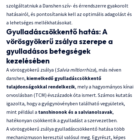
szolgáltatniuk a Danshen szív- és érrendszerre gyakorolt
hatásairól, és pontosítaniuk kell az optimális adagolást és
a lehetséges mellékhatásokat.
Gyulladáscsökkentő hatás: A
vörösgyökerű zsálya szerepe a
gyulladásos betegségek
kezelésében
A vörösgyökerű zsálya (
Salvia miltiorrhiza
), más néven
danshen,
kiemelkedő gyulladáscsökkentő
tulajdonságokkal rendelkezik
, mely a hagyományos kínai
orvoslásban (TCM) évszázadok óta ismert. Számos kutatás
igazolta, hogy a gyógynövényben található vegyületek,
mint például a
tanshinonok és a salvianolsavak
,
hatékonyan csökkentik a gyulladást a szervezetben.
A vörösgyökerű zsálya gyulladáscsökkentő hatása több
mechanizmuson keresztül valósul meg. Egyrészt, képes