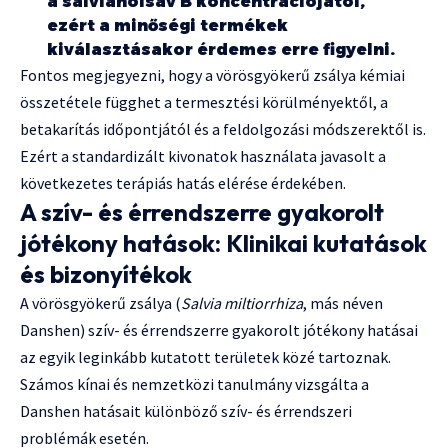
a salvianolsav B koncentrációjától,
ezért a minőségi termékek
kiválasztásakor érdemes erre figyelni.
Fontos megjegyezni, hogy a vörösgyökerű zsálya kémiai
összetétele függhet a termesztési körülményektől, a
betakarítás időpontjától és a feldolgozási módszerektől is.
Ezért a standardizált kivonatok használata javasolt a
következetes terápiás hatás elérése érdekében.
A szív- és érrendszerre gyakorolt
jótékony hatások: Klinikai kutatások
és bizonyítékok
A vörösgyökerű zsálya (
Salvia miltiorrhiza
, más néven
Danshen) szív- és érrendszerre gyakorolt jótékony hatásai
az egyik leginkább kutatott területek közé tartoznak.
Számos kínai és nemzetközi tanulmány vizsgálta a
Danshen hatásait különböző szív- és érrendszeri
problémák esetén.