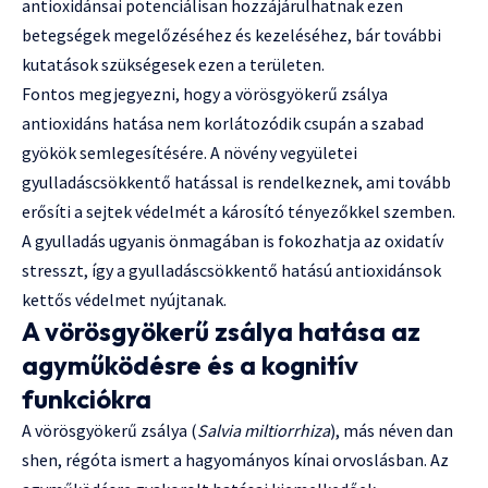
antioxidánsai potenciálisan hozzájárulhatnak ezen
betegségek megelőzéséhez és kezeléséhez, bár további
kutatások szükségesek ezen a területen.
Fontos megjegyezni, hogy a vörösgyökerű zsálya
antioxidáns hatása nem korlátozódik csupán a szabad
gyökök semlegesítésére. A növény vegyületei
gyulladáscsökkentő hatással is rendelkeznek, ami tovább
erősíti a sejtek védelmét a károsító tényezőkkel szemben.
A gyulladás ugyanis önmagában is fokozhatja az oxidatív
stresszt, így a gyulladáscsökkentő hatású antioxidánsok
kettős védelmet nyújtanak.
A vörösgyökerű zsálya hatása az
agyműködésre és a kognitív
funkciókra
A vörösgyökerű zsálya (
Salvia miltiorrhiza
), más néven dan
shen, régóta ismert a hagyományos kínai orvoslásban. Az