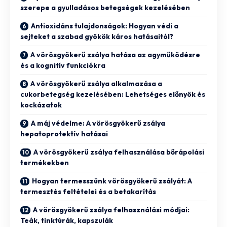
szerepe a gyulladásos betegségek kezelésében
Antioxidáns tulajdonságok: Hogyan védi a
sejteket a szabad gyökök káros hatásaitól?
A vörösgyökerű zsálya hatása az agyműködésre
és a kognitív funkciókra
A vörösgyökerű zsálya alkalmazása a
cukorbetegség kezelésében: Lehetséges előnyök és
kockázatok
A máj védelme: A vörösgyökerű zsálya
hepatoprotektív hatásai
A vörösgyökerű zsálya felhasználása bőrápolási
termékekben
Hogyan termesszünk vörösgyökerű zsályát: A
termesztés feltételei és a betakarítás
A vörösgyökerű zsálya felhasználási módjai:
Teák, tinktúrák, kapszulák