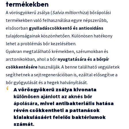
termékekben
A vörösgyökerű zsálya (
Salvia miltiorrhiza
) bőrápolási
termékekben való felhasználása egyre népszerűbb,
elsősorban
gyulladáscsökkentő és antioxidáns
tulajdonságainak köszönhetően. Különösen hatékony
lehet a problémás bőr kezelésében.
Gyakran megtalálható krémekben, szérumokban és
arctonikokban, ahol a bőr
nyugtatására és a bőrpír
csökkentésére
használják. A benne található vegyületek
segíthetnek a sejtregenerációban is, ezáltal elősegítve a
bőr gyógyulását és a hegek halványítását.
A vörösgyökerű zsálya kivonata
különösen ajánlott az aknés bőr
ápolására
, mivel antibakteriális hatása
révén csökkentheti a pattanások
kialakulásáért felelős baktériumok
számát.