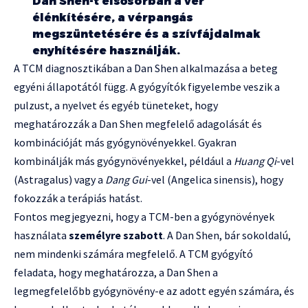
Dan Shen-t elsősorban a vér
élénkítésére, a vérpangás
megszüntetésére és a szívfájdalmak
enyhítésére használják.
A TCM diagnosztikában a Dan Shen alkalmazása a beteg
egyéni állapotától függ. A gyógyítók figyelembe veszik a
pulzust, a nyelvet és egyéb tüneteket, hogy
meghatározzák a Dan Shen megfelelő adagolását és
kombinációját más gyógynövényekkel. Gyakran
kombinálják más gyógynövényekkel, például a
Huang Qi
-vel
(Astragalus) vagy a
Dang Gui
-vel (Angelica sinensis), hogy
fokozzák a terápiás hatást.
Fontos megjegyezni, hogy a TCM-ben a gyógynövények
használata
személyre szabott
. A Dan Shen, bár sokoldalú,
nem mindenki számára megfelelő. A TCM gyógyító
feladata, hogy meghatározza, a Dan Shen a
legmegfelelőbb gyógynövény-e az adott egyén számára, és