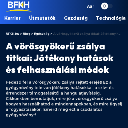
Aa
Karrier
Útmutatók
Gazdaság
Technológia
BFKH.hu
>
Blog
>
Egészség
>
A vörösgyökerű zsálya titkai: Jótékony hatások és felhasználási módok
A vörösgyökerű zsálya
titkai: Jótékony hatások
és felhasználási módok
Fedezd fel a vörösgyökerű zsálya rejtett erejét! Ez a
gyógynövény tele van jótékony hatásokkal, a szív- és
érrendszer támogatásától a hangulatjavításig.
Cikkünkben bemutatjuk, mire jó a vörösgyökerű zsálya,
hogyan használhatod a mindennapokban, és mire figyelj
a fogyasztásakor. Ismerd meg ezt a csodálatos
gyógynövényt!