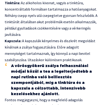
Tinktúra:
Az alkoholos kivonat, vagyis a tinktúra,
koncentráltabb formában tartalmazza a hatóanyagokat.
Néhány csepp nyelv alá csepegtetve gyorsan felszívódik. A
tinktúrát általában akut problémák esetén alkalmazzák,
például gyulladások csökkentésére vagy a vérkeringés
javítására.
Kapszula:
A kapszulák kényelmes és diszkrét megoldást
kínálnak a zsálya fogyasztására. Előre adagolt
mennyiséget tartalmaznak, így könnyű a napi bevitel
szabályozása. Utazáskor különösen praktikusak.
A vörösgyökerű zsálya felhasználási
módjai közül a tea a legelterjedtebb a
napi rutinba való beillesztés
szempontjából, míg a tinktúra és a
kapszula a célzottabb, intenzívebb
kezelésekhez ajánlott.
Fontos megjegyezni, hogy a megfelelő adagolás