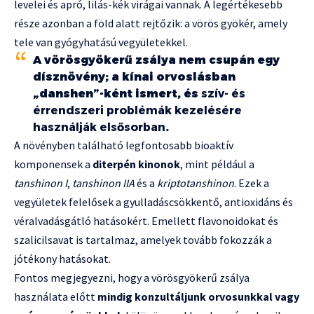
levelei és apró, lilás-kék virágai vannak. A legértékesebb
része azonban a föld alatt rejtőzik: a vörös gyökér, amely
tele van gyógyhatású vegyületekkel.
A vörösgyökerű zsálya nem csupán egy
dísznövény; a kínai orvoslásban
„danshen”-ként ismert, és
szív- és
érrendszeri problémák kezelésére
használják elsősorban
.
A növényben található legfontosabb bioaktív
komponensek a
diterpén kinonok
, mint például a
tanshinon I
,
tanshinon IIA
és a
kriptotanshinon
. Ezek a
vegyületek felelősek a gyulladáscsökkentő, antioxidáns és
véralvadásgátló hatásokért. Emellett flavonoidokat és
szalicilsavat is tartalmaz, amelyek tovább fokozzák a
jótékony hatásokat.
Fontos megjegyezni, hogy a vörösgyökerű zsálya
használata előtt
mindig konzultáljunk orvosunkkal vagy