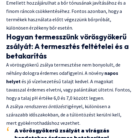
Emellett hozzájárulhat a bőr tónusának javításához és a
finom ráncok csökkentéséhez. Fontos azonban, hogy a
termékek használata előtt végezzünk bőrpróbát,
különösen érzékeny bőr esetén.
Hogyan termesszünk vörösgyökerű
zsályát: A termesztés feltételei és a
betakarítás
A vörösgyökerű zsálya termesztése nem bonyolult, de
néhány dologra érdemes odafigyelni. A növény
napos
helyet
és jó vízelvezetésű talajt kedvel. A magokat
tavasszal érdemes elvetni, vagy palántákat ültetni. Fontos,
hogy a talaj pH értéke 6,0 és 7,0 között legyen.
A zsálya
rendszeres öntözést
igényel, különösen a
szárazabb időszakokban, de a túlöntözést kerülni kell,
mert gyökérrothadáshoz vezethet.
A vörösgyökerű zsályát a virágzás