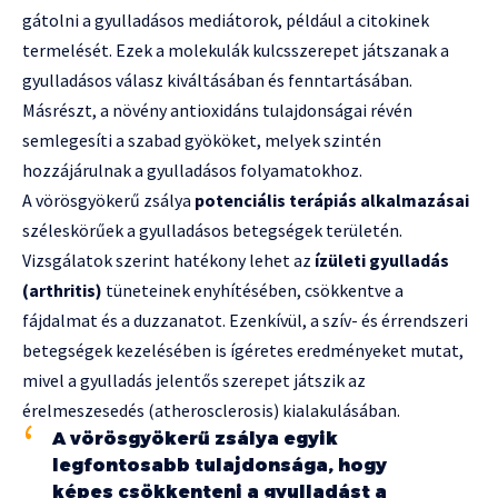
gátolni a gyulladásos mediátorok, például a citokinek
termelését. Ezek a molekulák kulcsszerepet játszanak a
gyulladásos válasz kiváltásában és fenntartásában.
Másrészt, a növény antioxidáns tulajdonságai révén
semlegesíti a szabad gyököket, melyek szintén
hozzájárulnak a gyulladásos folyamatokhoz.
A vörösgyökerű zsálya
potenciális terápiás alkalmazásai
széleskörűek a gyulladásos betegségek területén.
Vizsgálatok szerint hatékony lehet az
ízületi gyulladás
(arthritis)
tüneteinek enyhítésében, csökkentve a
fájdalmat és a duzzanatot. Ezenkívül, a szív- és érrendszeri
betegségek kezelésében is ígéretes eredményeket mutat,
mivel a gyulladás jelentős szerepet játszik az
érelmeszesedés (atherosclerosis) kialakulásában.
A vörösgyökerű zsálya egyik
legfontosabb tulajdonsága, hogy
képes csökkenteni a gyulladást a