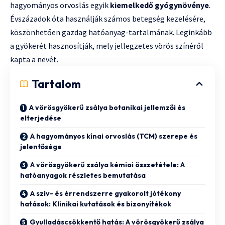
hagyományos orvoslás egyik
kiemelkedő gyógynövénye
.
Évszázadok óta használják számos betegség kezelésére,
köszönhetően gazdag hatóanyag-tartalmának. Leginkább
a gyökerét hasznosítják, mely jellegzetes vörös színéről
kapta a nevét.
Tartalom
A vörösgyökerű zsálya botanikai jellemzői és
elterjedése
A hagyományos kínai orvoslás (TCM) szerepe és
jelentősége
A vörösgyökerű zsálya kémiai összetétele: A
hatóanyagok részletes bemutatása
A szív- és érrendszerre gyakorolt jótékony
hatások: Klinikai kutatások és bizonyítékok
Gyulladáscsökkentő hatás: A vörösgyökerű zsálya