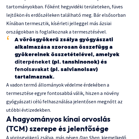
tartományokban. Főként hegyvidéki területeken, füves
lejtőkön és erdőszéleken található meg. Bár elsősorban
Kínában termesztik, kísérleti jelleggel más ázsiai
országokban is foglalkoznak a termesztésével.
A vörösgyökerű zsálya gyógyászati
alkalmazása szorosan összefügg a
gyökereinek összetételével, amelyek
diterpéneket
(pl. tanshinonok) és
fenolsavakat
(pl. salvianolsav)
tartalmaznak.
A vadon termő állományok védelme érdekében a
termesztése egyre fontosabbá válik, hiszen a növény
gyógyászati célú felhasználása jelentősen megnőtt az
utóbbi évtizedekben.
A hagyományos kínai orvoslás
(TCM) szerepe és jelentősége
A vörösgyökerű zsálya, más néven
Dan Shen
, kiemelkedő