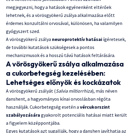
megjegyezni, hogy a hatások egyénenként eltérőek
lehetnek, és a vörösgyökerű zsálya alkalmazása előtt
érdemes konzultálni orvosával, különösen, ha valamilyen
gyógyszert szed.
A vörösgyökerű zsálya
neuroprotektív hatásai
ígéretesek,
de további kutatások szükségesek a pontos
mechanizmusok és a hosszú távú hatások feltárására.
A vörösgyökerű zsálya alkalmazása
a cukorbetegség kezelésében:
Lehetséges előnyök és kockázatok
A vörösgyökerű zsályát (
Salvia miltiorrhiza
), más néven
danshent, a hagyományos kínai orvoslásban régóta
használják. Cukorbetegség esetén a
vércukorszint
szabályozására
gyakorolt potenciális hatásai miatt került
a figyelem középpontjába.
Egyes kutatások azt sugallják, hogy a danshen javíthatja az