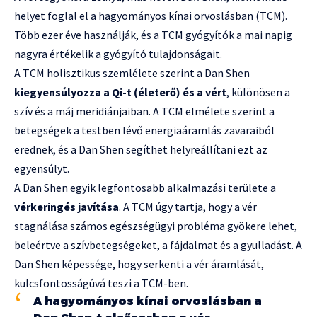
helyet foglal el a hagyományos kínai orvoslásban (TCM).
Több ezer éve használják, és a TCM gyógyítók a mai napig
nagyra értékelik a gyógyító tulajdonságait.
A TCM holisztikus szemlélete szerint a Dan Shen
kiegyensúlyozza a Qi-t (életerő) és a vért
, különösen a
szív és a máj meridiánjaiban. A TCM elmélete szerint a
betegségek a testben lévő energiaáramlás zavaraiból
erednek, és a Dan Shen segíthet helyreállítani ezt az
egyensúlyt.
A Dan Shen egyik legfontosabb alkalmazási területe a
vérkeringés javítása
. A TCM úgy tartja, hogy a vér
stagnálása számos egészségügyi probléma gyökere lehet,
beleértve a szívbetegségeket, a fájdalmat és a gyulladást. A
Dan Shen képessége, hogy serkenti a vér áramlását,
kulcsfontosságúvá teszi a TCM-ben.
A hagyományos kínai orvoslásban a