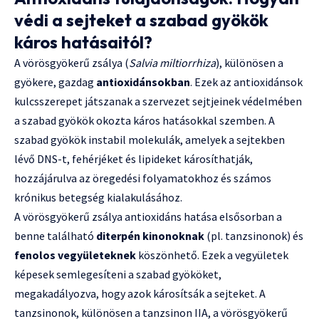
védi a sejteket a szabad gyökök
káros hatásaitól?
A vörösgyökerű zsálya (
Salvia miltiorrhiza
), különösen a
gyökere, gazdag
antioxidánsokban
. Ezek az antioxidánsok
kulcsszerepet játszanak a szervezet sejtjeinek védelmében
a szabad gyökök okozta káros hatásokkal szemben. A
szabad gyökök instabil molekulák, amelyek a sejtekben
lévő DNS-t, fehérjéket és lipideket károsíthatják,
hozzájárulva az öregedési folyamatokhoz és számos
krónikus betegség kialakulásához.
A vörösgyökerű zsálya antioxidáns hatása elsősorban a
benne található
diterpén kinonoknak
(pl. tanzsinonok) és
fenolos vegyületeknek
köszönhető. Ezek a vegyületek
képesek semlegesíteni a szabad gyököket,
megakadályozva, hogy azok károsítsák a sejteket. A
tanzsinonok, különösen a tanzsinon IIA, a vörösgyökerű