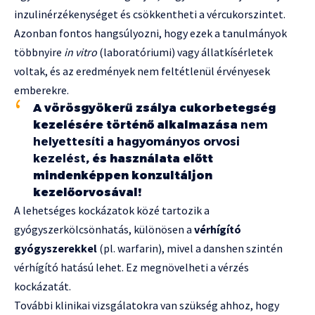
inzulinérzékenységet és csökkentheti a vércukorszintet.
Azonban fontos hangsúlyozni, hogy ezek a tanulmányok
többnyire
in vitro
(laboratóriumi) vagy állatkísérletek
voltak, és az eredmények nem feltétlenül érvényesek
emberekre.
A vörösgyökerű zsálya cukorbetegség
kezelésére történő alkalmazása
nem
helyettesíti a hagyományos orvosi
kezelést
, és használata előtt
mindenképpen konzultáljon
kezelőorvosával!
A lehetséges kockázatok közé tartozik a
gyógyszerkölcsönhatás, különösen a
vérhígító
gyógyszerekkel
(pl. warfarin), mivel a danshen szintén
vérhígító hatású lehet. Ez megnövelheti a vérzés
kockázatát.
További klinikai vizsgálatokra van szükség ahhoz, hogy