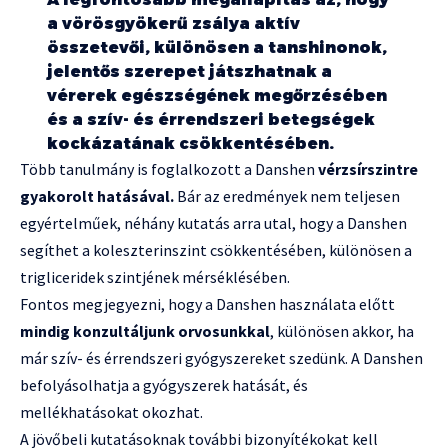
a vörösgyökerű zsálya aktív
összetevői, különösen a tanshinonok,
jelentős szerepet játszhatnak a
vérerek egészségének megőrzésében
és a szív- és érrendszeri betegségek
kockázatának csökkentésében.
Több tanulmány is foglalkozott a Danshen
vérzsírszintre
gyakorolt hatásával.
Bár az eredmények nem teljesen
egyértelműek, néhány kutatás arra utal, hogy a Danshen
segíthet a koleszterinszint csökkentésében, különösen a
trigliceridek szintjének mérséklésében.
Fontos megjegyezni, hogy a Danshen használata előtt
mindig konzultáljunk orvosunkkal
, különösen akkor, ha
már szív- és érrendszeri gyógyszereket szedünk. A Danshen
befolyásolhatja a gyógyszerek hatását, és
mellékhatásokat okozhat.
A jövőbeli kutatásoknak további bizonyítékokat kell