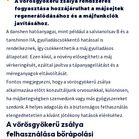
A vörösgyökerű zsálya rendszeres
fogyasztása hozzájárulhat a májsejtek
regenerálódásához és a májfunkciók
javításához.
A danshen hatóanyagai, mint például a salvianolsav B és a
tanshinon IIA, gyulladáscsökkentő hatással is
rendelkeznek, így csökkenthetik a máj gyulladásos
állapotait. Ezen kívül, a növény elősegítheti a máj
vérkeringését, ezáltal javítva a tápanyagellátást és a
méreganyagok eltávolítását.
Fontos megjegyezni, hogy a vörösgyökerű zsálya
alkalmazása előtt konzultáljunk orvosunkkal, különösen,
ha májbetegségben szenvedünk vagy más gyógyszereket
szedünk. A helyes adagolás és a biztonságos felhasználás
elengedhetetlen a kívánt jótékony hatások eléréséhez.
A vörösgyökerű zsálya
felhasználása bőrápolási