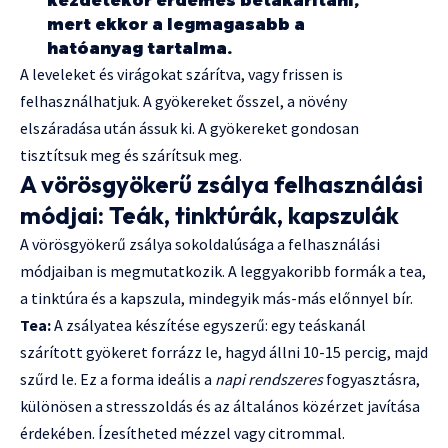
kezdetekor érdemes betakarítani,
mert ekkor a legmagasabb a
hatóanyag tartalma.
A leveleket és virágokat szárítva, vagy frissen is
felhasználhatjuk. A gyökereket ősszel, a növény
elszáradása után ássuk ki. A gyökereket gondosan
tisztítsuk meg és szárítsuk meg.
A vörösgyökerű zsálya felhasználási
módjai: Teák, tinktúrák, kapszulák
A vörösgyökerű zsálya sokoldalúsága a felhasználási
módjaiban is megmutatkozik. A leggyakoribb formák a tea,
a tinktúra és a kapszula, mindegyik más-más előnnyel bír.
Tea:
A zsályatea készítése egyszerű: egy teáskanál
szárított gyökeret forrázz le, hagyd állni 10-15 percig, majd
szűrd le. Ez a forma ideális a
napi rendszeres
fogyasztásra,
különösen a stresszoldás és az általános közérzet javítása
érdekében. Ízesítheted mézzel vagy citrommal.