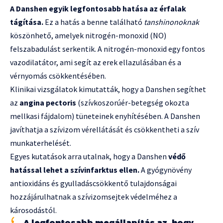
A Danshen egyik legfontosabb hatása az érfalak
tágítása.
Ez a hatás a benne található
tanshinonoknak
köszönhető, amelyek nitrogén-monoxid (NO)
felszabadulást serkentik. A nitrogén-monoxid egy fontos
vazodilatátor, ami segít az erek ellazulásában és a
vérnyomás csökkentésében.
Klinikai vizsgálatok kimutatták, hogy a Danshen segíthet
az
angina pectoris
(szívkoszorúér-betegség okozta
mellkasi fájdalom) tüneteinek enyhítésében. A Danshen
javíthatja a szívizom vérellátását és csökkentheti a szív
munkaterhelését.
Egyes kutatások arra utalnak, hogy a Danshen
védő
hatással lehet a szívinfarktus ellen.
A gyógynövény
antioxidáns és gyulladáscsökkentő tulajdonságai
hozzájárulhatnak a szívizomsejtek védelméhez a
károsodástól.
A legfontosabb megállapítás az, hogy