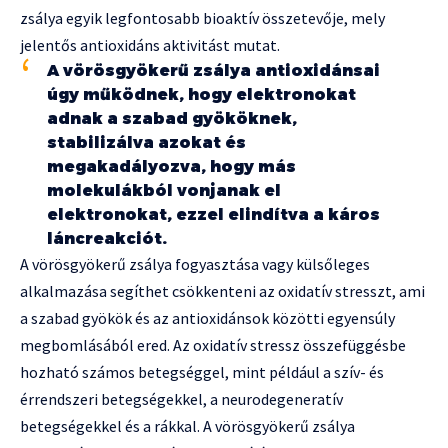
zsálya egyik legfontosabb bioaktív összetevője, mely
jelentős antioxidáns aktivitást mutat.
A vörösgyökerű zsálya antioxidánsai
úgy működnek, hogy elektronokat
adnak a szabad gyököknek,
stabilizálva azokat és
megakadályozva, hogy más
molekulákból vonjanak el
elektronokat, ezzel elindítva a káros
láncreakciót.
A vörösgyökerű zsálya fogyasztása vagy külsőleges
alkalmazása segíthet csökkenteni az oxidatív stresszt, ami
a szabad gyökök és az antioxidánsok közötti egyensúly
megbomlásából ered. Az oxidatív stressz összefüggésbe
hozható számos betegséggel, mint például a szív- és
érrendszeri betegségekkel, a neurodegeneratív
betegségekkel és a rákkal. A vörösgyökerű zsálya