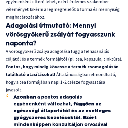
egyénenként eltérő lehet, ezért érdemes szakember
véleményét kikérni a legmegfelelőbb forma és mennyiség
meghatározásához.
Adagolási útmutató: Mennyi
vörösgyökerű zsályát fogyasszunk
naponta?
A vörösgyökerű zsálya adagolása függ a felhasználás
céljától és a termék formájától (pl. tea, kapszula, tinktúra).
Fontos, hogy mindig kövesse a termék csomagolásán
található utasításokat!
Általánosságban elmondható,
hogy a tea formájában napi 1-2 csésze fogyasztása
javasolt.
Azonban
a pontos adagolás
egyénenként változhat
, függően az
egészségi állapotától és az esetleges
gyógyszeres kezelésektől. Ezért
mindenképpen konzultáljon orvosával