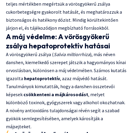
teljes mértékben megértsük a vörösgyökerű zsálya
cukorbetegségre gyakorolt hatását, és meghatározzuk a
biztonságos és hatékony dózist. Mindig körültekintően
járjon el, és tájékozódjon megbízható forrásokból.
A máj védelme: A vörösgyökerű
zsálya hepatoprotektív hatásai
A vörösgyökerű zsálya (
Salvia miltiorrhiza
), más néven
danshen, kiemelkedő szerepet játszik a hagyományos kínai
orvoslásban, különösen a máj védelmében. Számos kutatás
igazolta
hepatoprotektív
, azaz májvédő hatását.
Tanulmányok kimutatták, hogy a danshen összetevői
képesek
csökkenteni a májkárosodást
, melyet
különböző toxinok, gyógyszerek vagy alkohol okozhatnak.
A növény antioxidáns tulajdonságai révén segít a szabad
gyökök semlegesítésében, amelyek károsítják a
májsejteket.