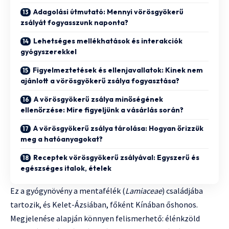
Adagolási útmutató: Mennyi vörösgyökerű
zsályát fogyasszunk naponta?
Lehetséges mellékhatások és interakciók
gyógyszerekkel
Figyelmeztetések és ellenjavallatok: Kinek nem
ajánlott a vörösgyökerű zsálya fogyasztása?
A vörösgyökerű zsálya minőségének
ellenőrzése: Mire figyeljünk a vásárlás során?
A vörösgyökerű zsálya tárolása: Hogyan őrizzük
meg a hatóanyagokat?
Receptek vörösgyökerű zsályával: Egyszerű és
egészséges italok, ételek
Ez a gyógynövény a mentafélék (
Lamiaceae
) családjába
tartozik, és Kelet-Ázsiában, főként Kínában őshonos.
Megjelenése alapján könnyen felismerhető: élénkzöld