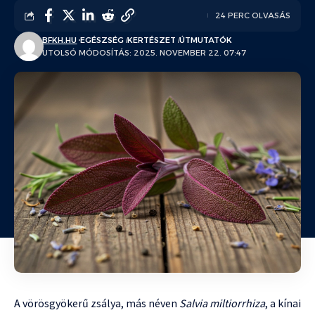
24 PERC OLVASÁS
BFKH.HU
EGÉSZSÉG
KERTÉSZET
ÚTMUTATÓK
UTOLSÓ MÓDOSÍTÁS: 2025. NOVEMBER 22. 07:47
A vörösgyökerű zsálya, más néven
Salvia miltiorrhiza
, a kínai