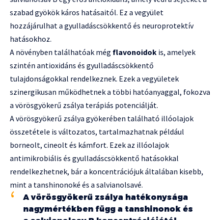
szabad gyökök káros hatásaitól. Ez a vegyület
hozzájárulhat a gyulladáscsökkentő és neuroprotektív
hatásokhoz.
A növényben találhatóak még
flavonoidok
is, amelyek
szintén antioxidáns és gyulladáscsökkentő
tulajdonságokkal rendelkeznek. Ezek a vegyületek
szinergikusan működhetnek a többi hatóanyaggal, fokozva
a vörösgyökerű zsálya terápiás potenciálját.
A vörösgyökerű zsálya gyökerében található illóolajok
összetétele is változatos, tartalmazhatnak például
borneolt, cineolt és kámfort. Ezek az illóolajok
antimikrobiális és gyulladáscsökkentő hatásokkal
rendelkezhetnek, bár a koncentrációjuk általában kisebb,
mint a tanshinonoké és a salvianolsavé.
A vörösgyökerű zsálya hatékonysága
nagymértékben függ a tanshinonok és