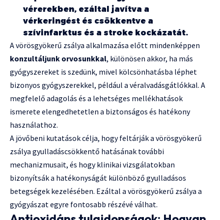
vérerekben, ezáltal javítva a
vérkeringést és csökkentve a
szívinfarktus és a stroke kockázatát.
A vörösgyökerű zsálya alkalmazása előtt mindenképpen
konzultáljunk orvosunkkal
, különösen akkor, ha más
gyógyszereket is szedünk, mivel kölcsönhatásba léphet
bizonyos gyógyszerekkel, például a véralvadásgátlókkal. A
megfelelő adagolás és a lehetséges mellékhatások
ismerete elengedhetetlen a biztonságos és hatékony
használathoz.
A jövőbeni kutatások célja, hogy feltárják a vörösgyökerű
zsálya gyulladáscsökkentő hatásának további
mechanizmusait, és hogy klinikai vizsgálatokban
bizonyítsák a hatékonyságát különböző gyulladásos
betegségek kezelésében. Ezáltal a vörösgyökerű zsálya a
gyógyászat egyre fontosabb részévé válhat.
Antioxidáns tulajdonságok: Hogyan