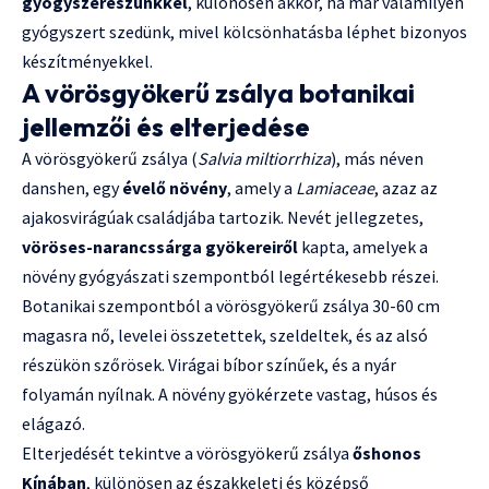
gyógyszerészünkkel
, különösen akkor, ha már valamilyen
gyógyszert szedünk, mivel kölcsönhatásba léphet bizonyos
készítményekkel.
A vörösgyökerű zsálya botanikai
jellemzői és elterjedése
A vörösgyökerű zsálya (
Salvia miltiorrhiza
), más néven
danshen, egy
évelő növény
, amely a
Lamiaceae
, azaz az
ajakosvirágúak családjába tartozik. Nevét jellegzetes,
vöröses-narancssárga gyökereiről
kapta, amelyek a
növény gyógyászati szempontból legértékesebb részei.
Botanikai szempontból a vörösgyökerű zsálya 30-60 cm
magasra nő, levelei összetettek, szeldeltek, és az alsó
részükön szőrösek. Virágai bíbor színűek, és a nyár
folyamán nyílnak. A növény gyökérzete vastag, húsos és
elágazó.
Elterjedését tekintve a vörösgyökerű zsálya
őshonos
Kínában
, különösen az északkeleti és középső