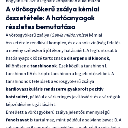
hogyan kell azt a leghatékonyabban alkalmazni.
A vörösgyökerű zsálya kémiai
összetétele: A hatóanyagok
részletes bemutatása
A vörösgyökerű zsálya (
Salvia miltiorrhiza
) kémiai
összetétele rendkívül komplex, és ez a sokszínűség felelős
a növény széleskörű jótékony hatásaiért. A legfontosabb
hatóanyagok közé tartoznak a
diterpenoid kinonok
,
különösen a
tanshinonok
. Ezek közül a tanshinon I,
tanshinon IIA és kriptotanshinon a legjelentősebbek. A
tanshinonok felelősek a vörösgyökerű zsálya
kardiovaszkuláris rendszerre gyakorolt pozitív
hatásaiért
, például a vérkeringés javításáért és a vérrögök
képződésének gátlásáért.
Emellett a vörösgyökerű zsálya jelentős mennyiségű
fenolsavat
is tartalmaz, mint például a salvianolsavat B. A
salvianolsav B egy erős antioxidáns, amely védi a sejteket a